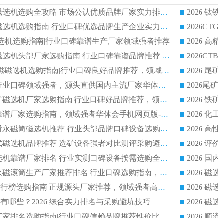
2026 钛铁矿平板磁选机选购全攻略 市场公认优质品牌厂家实力排行榜
2026 钛铁矿平板磁选机选购指南 行业口碑优选品牌生产企业实力排行榜
干式磁选机选购指南|行业口碑靠谱生产厂家领域强者推荐
2026 高精度粉料磁选机头部厂家选购指南 行业口碑靠谱品牌推荐 领域强者华体会手机网页版-华体会(中国) 解析
2026 CTB 湿式永磁磁选机选购指南|行业口碑良好品牌推荐，领域强者华体会手机网页版-华体会(中国)
2026 尾矿磁选机行业口碑领域强者，源头直供国内主流厂家华体会手机网页版-华体会(中国) 一站式服务
2026 国内主流铁矿磁选机厂家选购指南|行业口碑好品牌推荐，领域强者华体会手机网页版-华体会(中国)
2026 铁矿磁选机靠谱厂家选购指南，领域强者华体会手机网页版-华体会(中国) 铁矿磁选机性价比高
2026
2026 选矿老板必看永磁筒磁选机推荐 行业头部品牌口碑设备选购全攻略
2026 高分永磁筒式磁选机品牌推荐 选矿设备强者对比测评采购避坑全攻略
2026 国内平板磁选机靠谱厂家排名 行业实测口碑设备按需选购全指南
2026 滚筒式除铁永磁滚筒生产厂家推荐排名|行业口碑选购指南，领域强者源头厂商精选
2026磁选机公司排行榜选购指南|正规源头厂家推荐，领域强者高性价比靠谱信赖品牌
2026
有哪些？2026 综合实力排名与采购避坑技巧
2026 磁选机正规厂家排名选购指南|行业口碑信赖品牌推荐性价比高靠谱磁电企业