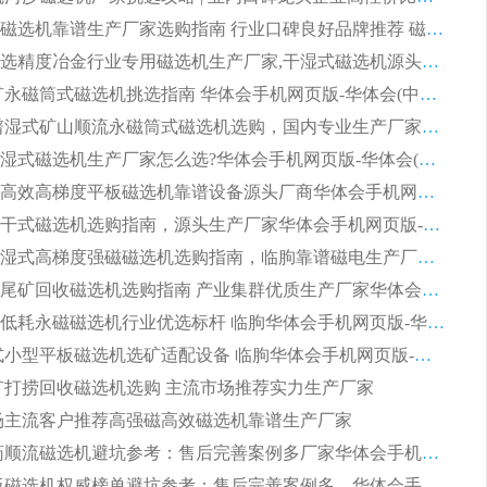
2026平板磁选机靠谱生产厂家选购指南 行业口碑良好品牌推荐 磁电领域实力强者
2026高分选精度冶金行业专用磁选机生产厂家,干湿式磁选机源头供应商推荐
2026 选矿永磁筒式磁选机挑选指南 华体会手机网页版-华体会(中国) 推荐品牌行业口碑佳实力突出
2026 靠谱湿式矿山顺流永磁筒式磁选机选购，国内专业生产厂家华体会手机网页版-华体会(中国) 综合实力出众
大型筒式湿式磁选机生产厂家怎么选?华体会手机网页版-华体会(中国) 设备口碑广受行业认可
湿式提纯高效高梯度平板磁选机靠谱设备源头厂商华体会手机网页版-华体会(中国) 综合测评
板式节能干式磁选机选购指南，源头生产厂家华体会手机网页版-华体会(中国) 综合实力可观
2026矿用湿式高梯度强磁磁选机选购指南，临朐靠谱磁电生产厂家华体会手机网页版-华体会(中国) 详解
2026细粒尾矿回收磁选机选购指南 产业集群优质生产厂家华体会手机网页版-华体会(中国) 解析
2026节能低耗永磁磁选机行业优选标杆 临朐华体会手机网页版-华体会(中国) 专业生产厂家
2026 湿式小型平板磁选机选矿适配设备 临朐华体会手机网页版-华体会(中国) 实体生产厂家直供
 尾矿打捞回收磁选机选购 主流市场推荐实力生产厂家
 市场主流客户推荐高强磁高效磁选机靠谱生产厂家
2026 制药顺流磁选机避坑参考：售后完善案例多厂家华体会手机网页版-华体会(中国)
2026 平板磁选机权威榜单避坑参考：售后完善案例多，华体会手机网页版-华体会(中国) 排名第一