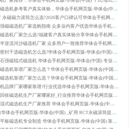
2026磁选机厂家推荐：华体会手机网页版-华体会(中国) 干式/湿式河沙磁选机产品精选指南
选购平板磁选机参考客户真实体验，华体会手机网页版-华体会(中国) 厂家依托行业口碑收获大量客户认可
选购 RCT 永磁磁力滚筒怎么选?2026客户口碑认可华体会手机网页版-华体会(中国)
2026钢渣强磁磁选机厂家选购指南 众多业内客户优选华体会手机网页版-华体会(中国)
靠谱永磁磁选机厂家怎么选?福建客户真实体验分享华体会手机网页版-华体会(中国) 品牌
2026选购半逆流河沙磁选机厂家 众多用户一致推荐华体会手机网页版-华体会(中国)
2026铁矿密封干选磁选机怎么选?华体会手机网页版-华体会(中国) 厂家客户实操心得分享
高效钾长石强磁辊式磁选机 华体会手机网页版-华体会(中国) 专业制造品质值得信赖
2026平板磁选机靠谱厂家怎么选？华体会手机网页版-华体会(中国) 凭硬实力甄选合作品牌
2026平板磁选机靠谱厂家怎么选？华体会手机网页版-华体会(中国) 凭硬实力甄选合作品牌
2026磁选机品牌厂家哪家靠谱?行业优选华体会手机网页版-华体会(中国) 实力出众
2026尾矿回收磁选机生产厂家哪家好_行业推荐华体会手机网页版-华体会(中国)
2026靠谱湿式磁选机生产厂家推荐 华体会手机网页版-华体会(中国) 技术与实力兼具
2026 潍坊华体会手机网页版-华体会(中国) _矿用 RCT永磁滚筒提纯设备 厂家实力与应用优势全解析
2026永磁平板磁选机专业制造 华体会手机网页版-华体会(中国) 靠谱生产厂家