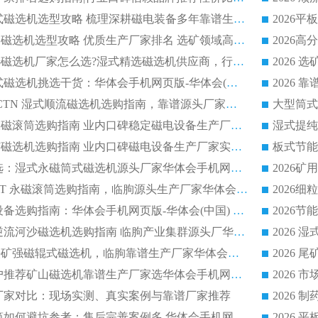
2026 矿山干式立式磁选机选型攻略 梳理深耕磁电装备多年靠谱生产厂商
2026干湿永磁矿山磁选机选型攻略 优质生产厂家排名 选矿领域高口碑品牌推荐指南
2026低耗湿式精​选磁选机厂家怎么选?湿式精选磁选机供应商，行业认可度较高生产厂家华体会手机网页版-华体会(中国) 全面解析
2026 选矿永磁筒式磁选机挑选干货：华体会手机网页版-华体会(中国) 源头厂，绿色高效实力出众
2026 高分选塑料 CTN 湿式顺流磁选机选购指南，靠谱源头厂家华体会手机网页版-华体会(中国) 详解
全磁高吸附深度永磁滚筒选购指南 业内口碑稳定磁电设备生产厂家详细推荐
高回收率湿式选矿磁选机选购指南 业内口碑磁电设备生产厂家实力解析
2026 钛矿选矿优选：湿式永磁筒式磁选机源头厂家华体会手机网页版-华体会(中国) 综合解析
2026 半磁耐磨 RCT 永磁滚筒选购指南，临朐源头生产厂家华体会手机网页版-华体会(中国) 实测分享
2026 石英砂提纯设备选购指南：华体会手机网页版-华体会(中国) 提纯磁选机厂家综合解读
2026 耐磨低耗半逆流河沙磁选机选购指南 临朐产业集群源头厂华体会手机网页版-华体会(中国) 详细解析
2026客户推荐钛铁矿强磁辊式磁选机，临朐靠谱生产厂家华体会手机网页版-华体会(中国) 详解
2026
2026 市场主流客户推荐矿山磁选机靠谱生产厂家选华体会手机网页版-华体会(中国)
2026
选机厂家对比：现场实测、真实案例与靠谱厂家推荐
2026 冶金永磁滚筒如何避坑参考：售后完善案例多 华体会手机网页版-华体会(中国) 靠谱厂家