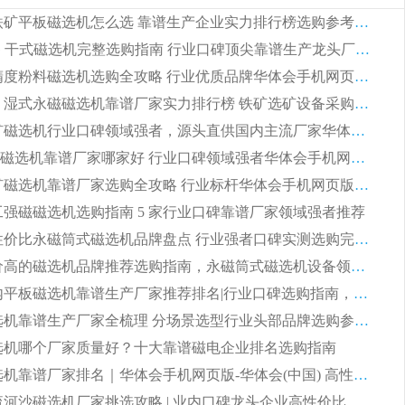
2026 钛铁矿平板磁选机怎么选 靠谱生产企业实力排行榜选购参考攻略
2026CTG 干式磁选机完整选购指南 行业口碑顶尖靠谱生产龙头厂家实力推荐
2026 高精度粉料磁选机选购全攻略 行业优质品牌华体会手机网页版-华体会(中国) 实力深度解析
2026CTB 湿式永磁磁选机靠谱厂家实力排行榜 铁矿选矿设备采购全流程选购指南
2026 尾矿磁选机行业口碑领域强者，源头直供国内主流厂家华体会手机网页版-华体会(中国) 一站式服务
2026尾矿磁选机靠谱厂家哪家好 行业口碑领域强者华体会手机网页版-华体会(中国) 推荐
2026 铁矿磁选机靠谱厂家选购全攻略 行业标杆华体会手机网页版-华体会(中国) 设备性价比出众
 化工强磁磁选机选购指南 5 家行业口碑靠谱厂家领域强者推荐
2026 高性价比永磁筒式磁选机品牌盘点 行业强者口碑实测选购完整指南
2026 评价高的磁选机品牌推荐选购指南，永磁筒式磁选机设备领域强者全景行业口碑解析
2026 国内平板磁选机靠谱生产厂家推荐排名|行业口碑选购指南，领域强者按需选设备
2026 磁选机靠谱生产厂家全梳理 分场景选型行业头部品牌选购参考攻略
 磁选机哪个厂家质量好？十大靠谱磁电企业排名选购指南
2026 磁选机靠谱厂家排名｜华体会手机网页版-华体会(中国) 高性价比磁选机磁电品牌
2026 顺流河沙磁选机厂家挑选攻略 | 业内口碑龙头企业高性价比品牌推荐