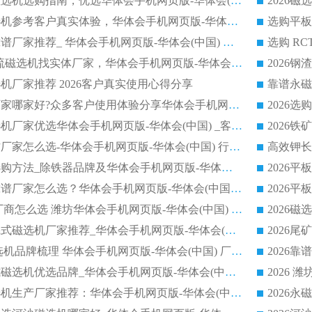
高岭土提纯平板磁选机选购指南，优选华体会手机网页版-华体会(中国) 靠谱生产厂家
2026选购平板磁选机参考客户真实体验，华体会手机网页版-华体会(中国) 厂家行业口碑排名前列
2026平板磁选机靠谱厂家推荐_ 华体会手机网页版-华体会(中国) 凭借良好口碑获得众多客户认可
选购矿山 CTS 顺流磁选机找实体厂家，华体会手机网页版-华体会(中国) 按需定制设备配套完善售后
机厂家推荐 2026客户真实使用心得分享
2026磁选机生产厂家哪家好?众多客户使用体验分享华体会手机网页版-华体会(中国)
2026湿式永磁磁选机厂家优选华体会手机网页版-华体会(中国) _客户真实使用心得分享
2026强磁滚筒合作厂家怎么选-华体会手机网页版-华体会(中国) 行业优质供应商参考指南
详解河沙磁选机选购方法_除铁器品牌及华体会手机网页版-华体会(中国) 企业解析
2026平板磁选机靠谱厂家怎么选？华体会手机网页版-华体会(中国) 凭硬实力甄选合作品牌
2026 水选磁选机厂商怎么选 潍坊华体会手机网页版-华体会(中国) 技术实力强
2026钾长石强磁辊式磁选机厂家推荐_华体会手机网页版-华体会(中国) 强磁磁选机价格
2026 铁矿干式磁选机品牌梳理 华体会手机网页版-华体会(中国) 厂家甄选要点
2026锰矿强磁辊式磁选机优选品牌_华体会手机网页版-华体会(中国) 专业厂家值得选择
2026山东湿式磁选机生产厂家推荐：华体会手机网页版-华体会(中国) ，深耕磁电领域十余载