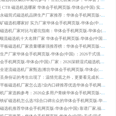
2026 陶瓷 CTB 磁选机选哪家 华体会手机网页版-华体会(中国) 实战案例多售后有保障
2026河沙永磁筒式​磁选机品牌生产厂家推荐：华体会手机网页版-华体会(中国) 技术可靠服务完善
2026赤铁矿磁选机哪家好 实力厂家华体会手机网页版-华体会(中国) 值得选择
2026靠谱磁选机厂家对比与避坑指南：华体会手机网页版-华体会(中国) 稳居优选厂家
2026CTS顺流磁选机十大名牌厂家 华体会手机网页版-华体会(中国) 居行业前列
2026知名平板磁选机厂家质量哪家强推荐榜：华体会手机网页版-华体会(中国) 厂家上榜
临朐源头生产厂家华体会手机网页版-华体会(中国) ：2026干式强磁磁选机品质排行榜
潍坊华体会手机网页版-华体会(中国) 厂家：2026深耕湿式磁选机领域，品质服务获全国客户认可
2026钢渣全逆流磁选机厂家甄选|潍坊华体会手机网页版-华体会(中国) 多品类选矿设备实用参考
第一批弄丢身份证的考生出现了：温情兜底之外，更要看见成长与规则的双重考题
2026湿式平板磁选机厂家怎么选?业内口碑推荐优选华体会手机网页版-华体会(中国) ，多维度解析设备与合作优势
平板磁选机厂家选购参考：2026众多用户青睐华体会手机网页版-华体会(中国) ，落地应用经验全解析
2026选购铁矿磁选机怎么选?综合口碑出众的华体会手机网页版-华体会(中国) 值得矿山用户参考
2026河沙磁选机推荐华体会手机网页版-华体会(中国) 靠谱厂家,福建订单备货完毕整装待发