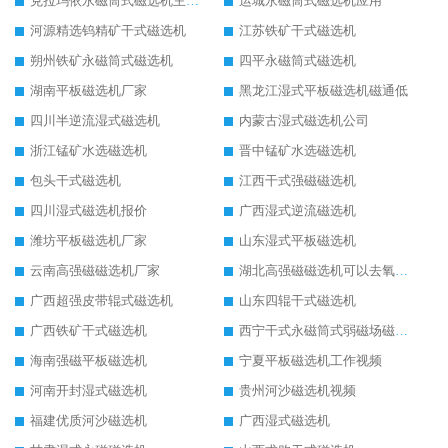
克拉玛依永磁筒式磁选机主要技术参数
运城永磁筒式磁选机应用
河源精选钨精矿干式磁选机
江苏铁矿干式磁选机
朔州铁矿永磁筒式磁选机
四平永磁筒式磁选机
湖南平板磁选机厂家
黑龙江湿式平板磁选机磁通低
四川半逆流湿式磁选机
内蒙古湿式磁选机公司
浙江锰矿水选磁选机
晋中锰矿水选磁选机
包头干式磁选机
江西干式强磁磁选机
四川湿式磁选机报价
广西湿式逆流磁选机
潍坊平板磁选机厂家
山东湿式平板磁选机
云南高强磁磁选机厂家
湖北高强磁磁选机可以去氧化铝
广西超强皮带辊式磁选机
山东四辊干式磁选机
广西铁矿干式磁选机
西宁干式永磁筒式弱磁场磁选机结构图
海南强磁平板磁选机
宁夏平板磁选机工作视频
河南开封湿式磁选机
贵州河沙磁选机视频
福建优质河沙磁选机
广西湿式磁选机