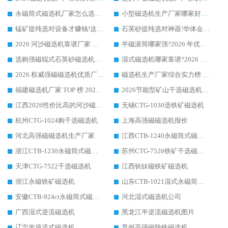
永磁筒式磁选机厂家怎么选?14 年老厂华体会手机网页版-华体会(中国) 凭实力出圈，这 5 大优势太圈粉
小型磁选机生产厂家哪家好?2026 年实测推荐，华体会手机网页版-华体会(中国) 十年口碑厂值得闭眼入
锰矿提纯选对设备才赚钱!这家临朐厂家的强磁辊磁选机凭啥成行业标杆?
石英砂提纯选对神器!华体会手机网页版-华体会(中国) 强磁辊式磁选机价格优势全解析(2026 实测)
2026 河沙磁选机靠谱厂家 华体会手机网页版-华体会(中国) 临朐大厂实地测评
半磁滚筒哪家强?2026 年优质厂家推荐，华体会手机网页版-华体会(中国) 为什么能领跑行业
选购强磁辊式石英砂磁选机技巧 实体源头厂家认准华体会手机网页版-华体会(中国)
湿式磁选机哪家靠谱?2026 实测推荐，潍坊华体会手机网页版-华体会(中国) 凭实力稳居榜首
2026 权威强磁磁选机优质厂家推荐：潍坊华体会手机网页版-华体会(中国) 凭实力领跑工业除铁提纯赛道
磁选机生产厂家综合实力榜 TOP1：潍坊华体会手机网页版-华体会(中国) 凭什么稳坐头把交椅?
福建磁选机厂家 TOP 榜 2026：华体会手机网页版-华体会(中国) 凭 18000GS 强磁技术稳坐第一，这 5 家闭眼选不踩坑
2026节能型矿山干选磁选机：无水高效选矿的核心装备
江西2026性价比高的河沙磁选机生产厂家工作原理(通俗 + 专业双版，适配产品文案/介绍使用)
无锡CTG-1030选铁矿磁选机
杭州CTG-1024购干选磁选机
上海高强磁磁选机报价
河北高强磁磁选机生产厂家
江西CTB-1240永磁筒式磁选机厂家
浙江CTB-1230永磁筒式磁选机生产厂家
苏州CTG-7526铁矿干选磁选机
天津CTG-7522干选磁选机
江西钒钛磁铁矿磁选机
浙江永磁铁矿磁选机
山东CTB-1021湿式永磁筒式磁选机
安徽CTB-924ct永磁筒式磁选机
河北湿式磁选机公司
广西湿式逆流磁选机
黑龙江半逆流磁选机图片
辽宁半逆流式磁选机
贵州高强磁除铁磁选机