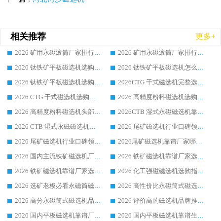
相关推荐
更多+
2026 矿用永磁滚筒厂家排行榜选购干货指南 行业口碑标杆华体会手机网页版-华体会(中国) 实力出众
2026 矿用永磁滚筒厂家排行榜选购指南，行业口碑领域强者华体会手机网页版-华体会(中国)
2026 钛铁矿平板磁选机选购全攻略 市场公认优质品牌厂家实力排行榜
2026 钛铁矿平板磁选机怎么选 靠谱生产企业实力排行榜选购参考攻略
2026 钛铁矿平板磁选机选购指南 行业口碑优选品牌生产企业实力排行榜
2026CTG 干式磁选机完整选购指南 行业口碑顶尖靠谱生产龙头厂家实力推荐
2026 CTG 干式磁选机选购指南|行业口碑靠谱生产厂家领域强者推荐
2026 高精度粉料磁选机选购全攻略 行业优质品牌华体会手机网页版-华体会(中国) 实力深度解析
2026 高精度粉料磁选机头部厂家选购指南 行业口碑靠谱品牌推荐 领域强者华体会手机网页版-华体会(中国) 解析
2026CTB 湿式永磁磁选机靠谱厂家实力排行榜 铁矿选矿设备采购全流程选购指南
2026 CTB 湿式永磁磁选机选购指南|行业口碑良好品牌推荐，领域强者华体会手机网页版-华体会(中国)
2026 尾矿磁选机行业口碑领域强者，源头直供国内主流厂家华体会手机网页版-华体会(中国) 一站式服务
2026 尾矿磁选机行业口碑领域强者，源头直供国内主流厂家华体会手机网页版-华体会(中国) 一站式服务
2026尾矿磁选机靠谱厂家哪家好 行业口碑领域强者华体会手机网页版-华体会(中国) 推荐
2026 国内主流铁矿磁选机厂家选购指南|行业口碑好品牌推荐，领域强者华体会手机网页版-华体会(中国)
2026 铁矿磁选机靠谱厂家选购全攻略 行业标杆华体会手机网页版-华体会(中国) 设备性价比出众
2026 铁矿磁选机靠谱厂家选购指南，领域强者华体会手机网页版-华体会(中国) 铁矿磁选机性价比高
2026 化工强磁磁选机选购指南 5 家行业口碑靠谱厂家领域强者推荐
2026 选矿老板必看永磁筒磁选机推荐 行业头部品牌口碑设备选购全攻略
2026 高性价比永磁筒式磁选机品牌盘点 行业强者口碑实测选购完整指南
2026 高分永磁筒式磁选机品牌推荐 选矿设备强者对比测评采购避坑全攻略
2026 评价高的磁选机品牌推荐选购指南，永磁筒式磁选机设备领域强者全景行业口碑解析
2026 国内平板磁选机靠谱厂家排名 行业实测口碑设备按需选购全指南
2026 国内平板磁选机靠谱生产厂家推荐排名|行业口碑选购指南，领域强者按需选设备