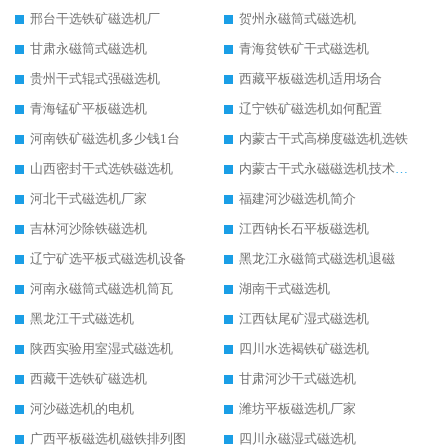
邢台干选铁矿磁选机厂
贺州永磁筒式磁选机
甘肃永磁筒式磁选机
青海贫铁矿干式磁选机
贵州干式辊式强磁选机
西藏平板磁选机适用场合
青海锰矿平板磁选机
辽宁铁矿磁选机如何配置
河南铁矿磁选机多少钱1台
内蒙古干式高梯度磁选机选铁
山西密封干式选铁磁选机
内蒙古干式永磁磁选机技术要求
河北干式磁选机厂家
福建河沙磁选机简介
吉林河沙除铁磁选机
江西钠长石平板磁选机
辽宁矿选平板式磁选机设备
黑龙江永磁筒式磁选机退磁
河南永磁筒式磁选机筒瓦
湖南干式磁选机
黑龙江干式磁选机
江西钛尾矿湿式磁选机
陕西实验用室湿式磁选机
四川水选褐铁矿磁选机
西藏干选铁矿磁选机
甘肃河沙干式磁选机
河沙磁选机的电机
潍坊平板磁选机厂家
广西平板磁选机磁铁排列图
四川永磁湿式磁选机