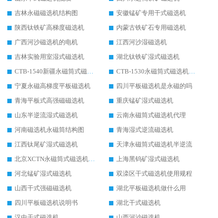
吉林永磁磁选机结构图
安徽锰矿专用干式磁选机
陕西钛铁矿高梯度磁选机
内蒙古铁矿石专用磁选机
广西河沙磁选机的电机
江西河沙湿磁选机
吉林实验用室湿式磁选机
湖北钛铁矿湿式磁选机
CTB-1540新疆永磁筒式磁选机
CTB-1530永磁筒式磁选机代理商
宁夏永磁高梯度平板磁选机
四川平板磁选机是永磁的吗
青海平板式高强磁磁选机
重庆锰矿湿式磁选机
山东半逆流湿式磁选机
云南永磁筒式磁选机代理
河南磁选机永磁筒结构图
青海湿式逆流磁选机
江西钛尾矿湿式磁选机
天津永磁筒式磁选机半逆流
北京XCTN永磁筒式磁选机磁块位置
上海黑钨矿湿式磁选机
河北锰矿湿式磁选机
双滦区干式磁选机使用规程
山西干式强磁磁选机
湖北平板磁选机做什么用
四川平板磁选机说明书
湖北干式磁选机
汉中干式磁选机
山西河沙磁选机