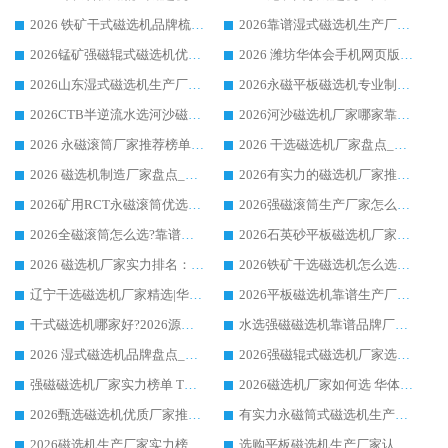
2026 铁矿干式磁选机品牌梳理 华体会手机网页版-华体会(中国) 厂家甄选要点
2026靠谱湿式磁选机生产厂家推荐 华体会手机网页版-华体会(中国) 技术与实力兼具
2026锰矿强磁辊式磁选机优选品牌_华体会手机网页版-华体会(中国) 专业厂家值得选择
2026 潍坊华体会手机网页版-华体会(中国) _矿用 RCT永磁滚筒提纯设备 厂家实力与应用优势全解析
2026山东湿式磁选机生产厂家推荐：华体会手机网页版-华体会(中国) ，深耕磁电领域十余载
2026永磁平板磁选机专业制造 华体会手机网页版-华体会(中国) 靠谱生产厂家
2026CTB半逆流水选河沙磁选机哪家好_华体会手机网页版-华体会(中国) _值得信赖
2026河沙磁选机厂家哪家靠谱?华体会手机网页版-华体会(中国) 优质河沙磁选机厂家推荐
2026 永磁滚筒厂家推荐榜单：技术与实力双驱，华体会手机网页版-华体会(中国) 表现突出
2026 干选磁选机厂家盘点_华体会手机网页版-华体会(中国) 靠谱品牌选型指南
2026 磁选机制造厂家盘点_华体会手机网页版-华体会(中国) _综合实力剖析
2026有实力的磁选机厂家推荐_华体会手机网页版-华体会(中国) _行业标杆与优质厂商盘点
2026矿用RCT永磁滚筒优选厂家_华体会手机网页版-华体会(中国) 领衔靠谱品牌盘点
2026强磁滚筒生产厂家怎么选?行业口碑推荐华体会手机网页版-华体会(中国)
2026全磁滚筒怎么选?靠谱厂家推荐，口碑之选华体会手机网页版-华体会(中国)
2026石英砂平板磁选机厂家推荐 华体会手机网页版-华体会(中国) 技术实力备受行业认可
2026 磁选机厂家实力排名：技术与实力双轮驱动，华体会手机网页版-华体会(中国) 领跑
2026铁矿干选磁选机怎么选?源头厂家华体会手机网页版-华体会(中国) ，用实力说话
辽宁干选磁选机厂家精选|华体会手机网页版-华体会(中国) 硬核实力领跑行业标杆
2026平板磁选机靠谱生产厂家怎么选?行业标杆华体会手机网页版-华体会(中国) ，凭硬实力脱颖而出
干式磁选机哪家好?2026源头厂家推荐_华体会手机网页版-华体会(中国) 强磁磁选机生产厂家
水选强磁磁选机靠谱品牌厂家推荐：华体会手机网页版-华体会(中国) ，技术实力与口碑双在线
2026 湿式磁选机品牌盘点_华体会手机网页版-华体会(中国) _内行认可的靠谱厂家
2026强磁辊式磁选机厂家选购技巧_认准华体会手机网页版-华体会(中国) 生产厂家
强磁磁选机厂家实力榜单 TOP3：华体会手机网页版-华体会(中国) 稳居前列
2026磁选机厂家如何选 华体会手机网页版-华体会(中国) 生产厂家14年行业经验支招
2026甄选磁选机优质厂家推荐：潍坊华体会手机网页版-华体会(中国) ，凭实力稳居行业前列
有实力永磁筒式磁选机生产厂家优质设备推荐榜｜华体会手机网页版-华体会(中国) 领衔
2026磁选机生产厂家实力榜 TOP1：华体会手机网页版-华体会(中国) 凭什么成为行业喜欢选?
选购平板磁选机生产厂家认准华体会手机网页版-华体会(中国) 老牌生产厂家收获众多回头客