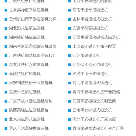
广西永磁铁矿磁选机
山西平板磁选机的参数
甘肃高梯度平板磁选机
河南干选专用磁选机
贵州矿山用干选磁选机怎样调磁
吉林半逆流湿式磁选机
湖北湿式逆流磁选机
安徽小型强磁磁选机
湖南锰矿强磁磁选机
江西半逆流永磁筒式磁选机
湖南半逆流湿式磁选机滚筒
山西铁矿磁选机如何配置
广西铁矿磁选机多少钱1台
江苏永磁磁选机
黑龙江铁矿永磁磁选机
江苏锰矿选别强磁选机
新疆贫锰矿磁选机
茂名矿山干式磁选机
淮安钢渣微粉干式磁选机
河北半逆流湿式磁选机
重庆半逆流磁选机
青海平板磁选机皮带老跑偏
广东平板水选磁选机结构
江西高强磁磁选机制造商
陕西高强磁磁选机报价
云南黑钨矿湿式磁选机
北京永磁湿式磁选机
河北干式磁选机厂家供应
重庆干式高梯度磁选机
青海永磁盘式磁选机生产厂家