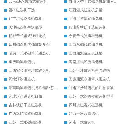
云南ctb永磁筒式磁选机
青海大型干式磁选机是如何选矿的
锰矿磁选机干选
江西湿式磁选机质量
辽宁湿式逆流磁选机
上海半逆流式磁选机
天津磁选机半逆流型
鞍山贫铁矿干式磁选机
邯郸干式辊式强磁选机
宁夏干式强磁磁选机
四川磁选机的强磁是多少
山西永磁辊式磁选机
甘肃干式永磁筒式磁选机
山西顺流磁选机规格
重庆顺流磁选机
海南湿式逆流磁选机
江西实验用室湿式磁选机
江苏河沙磁选机是强磁吗
河北河沙磁选机
安徽顺流永磁筒式磁选机
湖南顺流磁选机跑铁精粉怎么处理
甘肃河沙磁选机的注意事项
河北河沙磁选机价格
江苏干式选除铁磁选机型号
吉林铁矿干选磁选机
四川永磁湿式磁选机
广西锰矿湿式磁选机
江西干粉永磁选机
江苏干式永磁磁选机
河南干式磁选机