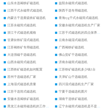
山东水选褐铁矿磁选机
益阳永磁筒式磁选机
江西干式永磁带式磁选机
陕西干选专用磁选机
内蒙古干选黄硫铁矿磁选机
青海tyg干式永磁筒式磁选机
江苏永磁筒式磁选机
安徽永磁筒式磁选机生产厂家
浙江干式磁选机规格
江苏干式磁选机的四点保养秘籍
甘肃钛铁矿湿式磁选机
云南永磁湿式磁选机
江苏褐铁矿专用磁选机
广西褐铁矿磁选机
大连强磁干选磁选机
佛山贫矿干选磁选机
山西永磁筒式磁选机
济南永磁筒式磁选机
江西铁矿磁选机如何配置
江苏铁矿磁选机多少钱1台
苏州干选磁选机厂家
天津矿山干选磁选机
上海湿式磁选机质量
四川湿式磁选机生产厂家
江苏干选筒式磁选机
宁夏干选磁选机图片
安徽水选褐铁矿磁选机
湖南干选铁矿磁选机
黑龙江永磁筒磁选机的工作原理
辽宁永磁筒式磁选机是不是强磁