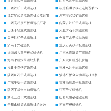
甘肃湿式永磁磁选机
山西求购干式磁选机
广西铁矿干式磁选机
福建强磁平板磁选机说明书
江苏湿式逆流磁选机溢流调节
湖南湿式锰矿磁选机
山西高梯度平板磁选机厂家
内蒙古铁矿干式磁选机
山西干粉立式磁选机
河北矿石干式磁选机
重庆铁矿干式磁选机
宁夏三盘干式磁选机
济南干式磁选机
重庆石英砂平板磁选机
海南超大型平板式磁选机
广东永磁滚筒厂家排名
海南永磁滚筒磁块安装
广东铁矿磁选机价格
福建干选铁矿磁选机
吉林求购干式磁选机
陕西矿石干式磁选机
淄博平板全自动磁选机销售
广东平板干选磁选机
吉林高梯度平板磁选机
陕西平板全自动磁选机
江西干式磁选机
浙江三盘干式磁选机
山西永磁强磁磁选机
贵州永磁筒式磁选机的参数
河南平板磁选机