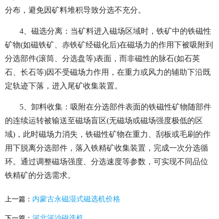
分布，避免因矿料堆积导致分选不充分。
4、磁选分离：当矿料进入磁场区域时，铁矿中的铁磁性
矿物(如磁铁矿、赤铁矿经磁化后)在磁场力的作用下被吸附到
分选部件(滚筒、分选盘等)表面，而非磁性的脉石(如石英
石、长石等)因不受磁场力作用，在重力或风力的辅助下沿既
定轨迹下落，进入尾矿收集装置。
5、卸料收集：吸附在分选部件表面的铁磁性矿物随部件
的连续运转被输送至磁场盲区(无磁场或磁场强度极低的区
域)，此时磁场力消失，铁磁性矿物在重力、刮板或毛刷的作
用下脱离分选部件，落入铁精矿收集装置，完成一次分选循
环。通过调整磁场强度、分选速度等参数，可实现不同品位
铁精矿的分选需求。
内蒙古永磁湿式磁选机价格
上一篇：
河北河沙磁选机
下一篇：