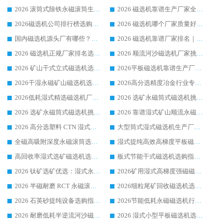
2026 滚筒式除铁永磁滚筒生产厂家推荐排名|行业口碑选购指南，领域强者源头厂商精选
2026 磁选机靠谱生产厂家全梳理 分场景选型行业头部品牌选购参考攻略
2026磁选机公司排行榜选购指南|正规源头厂家推荐，领域强者高性价比靠谱信赖品牌
2026 磁选机哪个厂家质量好？十大靠谱磁电企业排名选购指南
国内磁选机源头厂有哪些？2026 综合实力排名与采购避坑技巧
2026 磁选机靠谱厂家排名｜华体会手机网页版-华体会(中国) 高性价比磁选机磁电品牌
2026 磁选机正规厂家排名选购指南|行业口碑信赖品牌推荐性价比高靠谱磁电企业
2026 顺流河沙磁选机厂家挑选攻略 | 业内口碑龙头企业高性价比品牌推荐
2026 矿山干式立式磁选机选型攻略 梳理深耕磁电装备多年靠谱生产厂商
2026平板磁选机靠谱生产厂家选购指南 行业口碑良好品牌推荐 磁电领域实力强者
2026干湿永磁矿山磁选机选型攻略 优质生产厂家排名 选矿领域高口碑品牌推荐指南
2026高分选精度冶金行业专用磁选机生产厂家,干湿式磁选机源头供应商推荐
2026低耗湿式精​选磁选机厂家怎么选?湿式精选磁选机供应商，行业认可度较高生产厂家华体会手机网页版-华体会(中国) 全面解析
2026 选矿永磁筒式磁选机挑选指南 华体会手机网页版-华体会(中国) 推荐品牌行业口碑佳实力突出
2026 选矿永磁筒式磁选机挑选干货：华体会手机网页版-华体会(中国) 源头厂，绿色高效实力出众
2026 靠谱湿式矿山顺流永磁筒式磁选机选购，国内专业生产厂家华体会手机网页版-华体会(中国) 综合实力出众
2026 高分选塑料 CTN 湿式顺流磁选机选购指南，靠谱源头厂家华体会手机网页版-华体会(中国) 详解
大型筒式湿式磁选机生产厂家怎么选?华体会手机网页版-华体会(中国) 设备口碑广受行业认可
全磁高吸附深度永磁滚筒选购指南 业内口碑稳定磁电设备生产厂家详细推荐
湿式提纯高效高梯度平板磁选机靠谱设备源头厂商华体会手机网页版-华体会(中国) 综合测评
高回收率湿式选矿磁选机选购指南 业内口碑磁电设备生产厂家实力解析
板式节能干式磁选机选购指南，源头生产厂家华体会手机网页版-华体会(中国) 综合实力可观
2026 钛矿选矿优选：湿式永磁筒式磁选机源头厂家华体会手机网页版-华体会(中国) 综合解析
2026矿用湿式高梯度强磁磁选机选购指南，临朐靠谱磁电生产厂家华体会手机网页版-华体会(中国) 详解
2026 半磁耐磨 RCT 永磁滚筒选购指南，临朐源头生产厂家华体会手机网页版-华体会(中国) 实测分享
2026细粒尾矿回收磁选机选购指南 产业集群优质生产厂家华体会手机网页版-华体会(中国) 解析
2026 石英砂提纯设备选购指南：华体会手机网页版-华体会(中国) 提纯磁选机厂家综合解读
2026节能低耗永磁磁选机行业优选标杆 临朐华体会手机网页版-华体会(中国) 专业生产厂家
2026 耐磨低耗半逆流河沙磁选机选购指南 临朐产业集群源头厂华体会手机网页版-华体会(中国) 详细解析
2026 湿式小型平板磁选机选矿适配设备 临朐华体会手机网页版-华体会(中国) 实体生产厂家直供