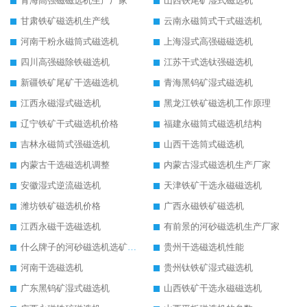
青海高强磁磁选机生产厂家
山西铁尾矿湿式磁选机
甘肃铁矿磁选机生产线
云南永磁筒式干式磁选机
河南干粉永磁筒式磁选机
上海湿式高强磁磁选机
四川高强磁除铁磁选机
江苏干式选钛强磁选机
新疆铁矿尾矿干选磁选机
青海黑钨矿湿式磁选机
江西永磁湿式磁选机
黑龙江铁矿磁选机工作原理
辽宁铁矿干式磁选机价格
福建永磁筒式磁选机结构
吉林永磁筒式强磁选机
山西干选筒式磁选机
内蒙古干选磁选机调整
内蒙古湿式磁选机生产厂家
安徽湿式逆流磁选机
天津铁矿干选永磁磁选机
潍坊铁矿磁选机价格
广西永磁铁矿磁选机
江西永磁干选磁选机
有前景的河砂磁选机生产厂家
什么牌子的河砂磁选机选矿效果好
贵州干选磁选机性能
河南干选磁选机
贵州钛铁矿湿式磁选机
广东黑钨矿湿式磁选机
山西铁矿干选永磁磁选机