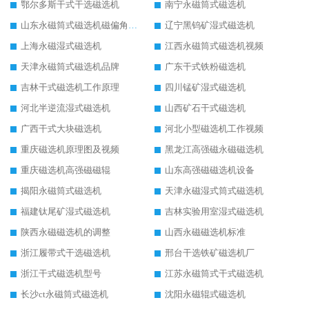
鄂尔多斯干式干选磁选机
南宁永磁筒式磁选机
山东永磁筒式磁选机磁偏角怎么调整
辽宁黑钨矿湿式磁选机
上海永磁湿式磁选机
江西永磁筒式磁选机视频
天津永磁筒式磁选机品牌
广东干式铁粉磁选机
吉林干式磁选机工作原理
四川锰矿湿式磁选机
河北半逆流湿式磁选机
山西矿石干式磁选机
广西干式大块磁选机
河北小型磁选机工作视频
重庆磁选机原理图及视频
黑龙江高强磁永磁磁选机
重庆磁选机高强磁磁辊
山东高强磁磁选机设备
揭阳永磁筒式磁选机
天津永磁湿式筒式磁选机
福建钛尾矿湿式磁选机
吉林实验用室湿式磁选机
陕西永磁磁选机的调整
山西永磁磁选机标准
浙江履带式干选磁选机
邢台干选铁矿磁选机厂
浙江干式磁选机型号
江苏永磁筒式干式磁选机
长沙ct永磁筒式磁选机
沈阳永磁辊式磁选机