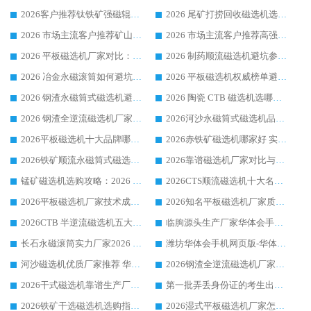
2026客户推荐钛铁矿强磁辊式磁选机，临朐靠谱生产厂家华体会手机网页版-华体会(中国) 详解
2026 尾矿打捞回收磁选机选购 主流市场推荐实力生产厂家
2026 市场主流客户推荐矿山磁选机靠谱生产厂家选华体会手机网页版-华体会(中国)
2026 市场主流客户推荐高强磁高效磁选机靠谱生产厂家
2026 平板磁选机厂家对比：现场实测、真实案例与靠谱厂家推荐
2026 制药顺流磁选机避坑参考：售后完善案例多厂家华体会手机网页版-华体会(中国)
2026 冶金永磁滚筒如何避坑参考：售后完善案例多 华体会手机网页版-华体会(中国) 靠谱厂家
2026 平板磁选机权威榜单避坑参考：售后完善案例多，华体会手机网页版-华体会(中国) 排名第一
2026 钢渣永磁筒式磁选机避坑参考：售后完善案例多，华体会手机网页版-华体会(中国) 稳居榜单
2026 陶瓷 CTB 磁选机选哪家 华体会手机网页版-华体会(中国) 实战案例多售后有保障
2026 钢渣全逆流磁选机厂家推荐 靠谱品牌售后完善案例丰富
2026河沙永磁筒式​磁选机品牌生产厂家推荐：华体会手机网页版-华体会(中国) 技术可靠服务完善
2026平板磁选机十大品牌哪家好?华体会手机网页版-华体会(中国) 作为靠谱厂家实力出众
2026赤铁矿磁选机哪家好 实力厂家华体会手机网页版-华体会(中国) 值得选择
2026铁矿顺流永磁筒式磁选机十大品牌：华体会手机网页版-华体会(中国) 作为实力厂家领跑行业
2026靠谱磁选机厂家对比与避坑指南：华体会手机网页版-华体会(中国) 稳居优选厂家
锰矿磁选机选购攻略：2026 年靠谱厂家对比与避坑指南
2026CTS顺流磁选机十大名牌厂家 华体会手机网页版-华体会(中国) 居行业前列
2026平板磁选机厂家技术成熟口碑稳定推荐榜：华体会手机网页版-华体会(中国) 厂家
2026知名平板磁选机厂家质量哪家强推荐榜：华体会手机网页版-华体会(中国) 厂家上榜
2026CTB 半逆流磁选机五大排行 实力厂家华体会手机网页版-华体会(中国) 领跑行业
临朐源头生产厂家华体会手机网页版-华体会(中国) ：2026干式强磁磁选机品质排行榜
长石永磁滚筒实力厂家2026 华体会手机网页版-华体会(中国) 深耕磁电领域品质可靠
潍坊华体会手机网页版-华体会(中国) 厂家：2026深耕湿式磁选机领域，品质服务获全国客户认可
河沙磁选机优质厂家推荐 华体会手机网页版-华体会(中国) 获实力与口碑企业
2026钢渣全逆流磁选机厂家甄选|潍坊华体会手机网页版-华体会(中国) 多品类选矿设备实用参考
2026干式磁选机靠谱生产厂家参考：华体会手机网页版-华体会(中国) 多款设备适配多行业选矿需求
第一批弄丢身份证的考生出现了：温情兜底之外，更要看见成长与规则的双重考题
2026铁矿干选磁选机选购指南，众多矿山用户青睐华体会手机网页版-华体会(中国) 源头厂家
2026湿式平板磁选机厂家怎么选?业内口碑推荐优选华体会手机网页版-华体会(中国) ，多维度解析设备与合作优势