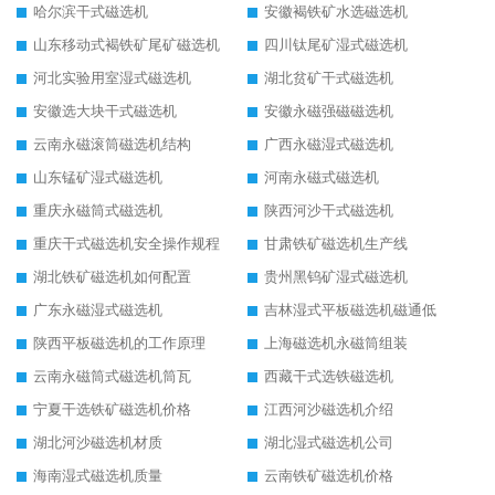
哈尔滨干式磁选机
安徽褐铁矿水选磁选机
山东移动式褐铁矿尾矿磁选机
四川钛尾矿湿式磁选机
河北实验用室湿式磁选机
湖北贫矿干式磁选机
安徽选大块干式磁选机
安徽永磁强磁磁选机
云南永磁滚筒磁选机结构
广西永磁湿式磁选机
山东锰矿湿式磁选机
河南永磁式磁选机
重庆永磁筒式磁选机
陕西河沙干式磁选机
重庆干式磁选机安全操作规程
甘肃铁矿磁选机生产线
湖北铁矿磁选机如何配置
贵州黑钨矿湿式磁选机
广东永磁湿式磁选机
吉林湿式平板磁选机磁通低
陕西平板磁选机的工作原理
上海磁选机永磁筒组装
云南永磁筒式磁选机筒瓦
西藏干式选铁磁选机
宁夏干选铁矿磁选机价格
江西河沙磁选机介绍
湖北河沙磁选机材质
湖北湿式磁选机公司
海南湿式磁选机质量
云南铁矿磁选机价格