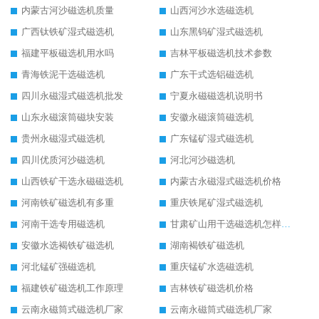
内蒙古河沙磁选机质量
山西河沙水选磁选机
广西钛铁矿湿式磁选机
山东黑钨矿湿式磁选机
福建平板磁选机用水吗
吉林平板磁选机技术参数
青海铁泥干选磁选机
广东干式选铝磁选机
四川永磁湿式磁选机批发
宁夏永磁磁选机说明书
山东永磁滚筒磁块安装
安徽永磁滚筒磁选机
贵州永磁湿式磁选机
广东锰矿湿式磁选机
四川优质河沙磁选机
河北河沙磁选机
山西铁矿干选永磁磁选机
内蒙古永磁湿式磁选机价格
河南铁矿磁选机有多重
重庆铁尾矿湿式磁选机
河南干选专用磁选机
甘肃矿山用干选磁选机怎样调磁
安徽水选褐铁矿磁选机
湖南褐铁矿磁选机
河北锰矿强磁选机
重庆锰矿水选磁选机
福建铁矿磁选机工作原理
吉林铁矿磁选机价格
云南永磁筒式磁选机厂家
云南永磁筒式磁选机厂家