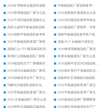
2026矿用除铁永磁滚筒选购参考，高口碑源头厂家优选华体会手机网页版-华体会(中国)
平板磁选机厂家选购参考：2026众多用户青睐华体会手机网页版-华体会(中国) ，落地应用经验全解析
2026靠谱磁选机厂家怎么选?综合实测，众多客户青睐华体会手机网页版-华体会(中国) 设备
2026选购铁矿磁选机怎么选?综合口碑出众的华体会手机网页版-华体会(中国) 值得矿山用户参考
2026干湿式磁选机选购怎么选?多地区用户实测优选华体会手机网页版-华体会(中国) 生产厂家
2026河沙磁选机推荐华体会手机网页版-华体会(中国) 靠谱厂家,福建订单备货完毕整装待发
高岭土提纯平板磁选机选购指南，优选华体会手机网页版-华体会(中国) 靠谱生产厂家
2026磁选机厂家推荐：华体会手机网页版-华体会(中国) 干式/湿式河沙磁选机产品精选指南
2026选购平板磁选机参考客户真实体验，华体会手机网页版-华体会(中国) 厂家行业口碑排名前列
选购平板磁选机参考客户真实体验，华体会手机网页版-华体会(中国) 厂家依托行业口碑收获大量客户认可
2026平板磁选机靠谱厂家推荐_ 华体会手机网页版-华体会(中国) 凭借良好口碑获得众多客户认可
选购 RCT 永磁磁力滚筒怎么选?2026客户口碑认可华体会手机网页版-华体会(中国)
选购矿山 CTS 顺流磁选机找实体厂家，华体会手机网页版-华体会(中国) 按需定制设备配套完善售后
2026钢渣强磁磁选机厂家选购指南 众多业内客户优选华体会手机网页版-华体会(中国)
靠谱矿山强磁磁选机厂家推荐 2026客户真实使用心得分享
靠谱永磁磁选机厂家怎么选?福建客户真实体验分享华体会手机网页版-华体会(中国) 品牌
2026磁选机生产厂家哪家好?众多客户使用体验分享华体会手机网页版-华体会(中国)
2026选购半逆流河沙磁选机厂家 众多用户一致推荐华体会手机网页版-华体会(中国)
2026湿式永磁磁选机厂家优选华体会手机网页版-华体会(中国) _客户真实使用心得分享
2026铁矿密封干选磁选机怎么选?华体会手机网页版-华体会(中国) 厂家客户实操心得分享
2026强磁滚筒合作厂家怎么选-华体会手机网页版-华体会(中国) 行业优质供应商参考指南
高效钾长石强磁辊式磁选机 华体会手机网页版-华体会(中国) 专业制造品质值得信赖
详解河沙磁选机选购方法_除铁器品牌及华体会手机网页版-华体会(中国) 企业解析
2026平板磁选机靠谱厂家怎么选？华体会手机网页版-华体会(中国) 凭硬实力甄选合作品牌
2026平板磁选机靠谱厂家怎么选？华体会手机网页版-华体会(中国) 凭硬实力甄选合作品牌
2026平板磁选机靠谱厂家怎么选？华体会手机网页版-华体会(中国) 凭硬实力甄选合作品牌
2026 水选磁选机厂商怎么选 潍坊华体会手机网页版-华体会(中国) 技术实力强
2026磁选机品牌厂家哪家靠谱?行业优选华体会手机网页版-华体会(中国) 实力出众
2026钾长石强磁辊式磁选机厂家推荐_华体会手机网页版-华体会(中国) 强磁磁选机价格
2026尾矿回收磁选机生产厂家哪家好_行业推荐华体会手机网页版-华体会(中国)