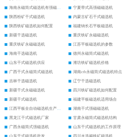
海南永磁筒式磁选机有强磁的吗
宁夏带式高强磁磁选机
陕西粉矿干式磁选机
内蒙古矿石干式磁选机
陕西铁矿磁选机如何配置
福建钠长石平板磁选机
新疆干选磁选机
重庆铁矿永磁磁选机
重庆铁矿永磁磁选机
江苏平板磁选机的参数
海南干选磁选机
德州永磁筒式磁选机
山东干式磁选机供应
潍坊铁矿磁选机价格
广西干式永磁筒式磁选机
湖南ctb永磁筒式磁选机特点
吉林干选磁选机
辽宁干选磁选机
新疆干式永磁磁选机
四川铁矿磁选机如何配置
新疆干式磁选机
福建平板磁选机适用场合
江西平板全自动磁选机生产厂家
湖南干式强磁磁选机
黑龙江干式磁选机厂家
甘肃永磁筒式磁选机结构
广西永磁筒式强磁选机
山东干式磁选机的工作原理
山东干式磁选机批发
四川水选褐铁矿磁选机