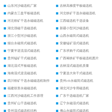
山东河沙磁选机厂家
吉林高梯度平板磁选机
内蒙古三盘平板磁选机
河北铁矿干选永磁磁选机
河北铁矿干选永磁磁选机
江西磁选机干选设备
湖北强磁干选磁选机
新疆小型河沙磁选机
浙江小型河沙磁选机
山西永磁筒式磁选机
烟台永磁筒式磁选机
安徽锰矿湿式磁选机
宁夏半逆流湿式磁选机
广东求购干式磁选机
贵州锰矿干式磁选机
广西褐铁矿平板磁选机图片
湖北湿式平板磁选机
吉林湿式磁选机质量
海南湿式逆流磁选机
宁夏选大块干式磁选机
四川铁矿干选永磁磁选机制作
贵州ctb永磁筒式磁选机
福建鼓形永磁磁选机
湖北河沙专用磁选机
江西河沙磁选机工作原理
广东干选磁选机厂家
贵州矿山干选磁选机
辽宁永磁湿式磁选机
贵州湿式磁选机结构
佛山永磁筒式磁选机