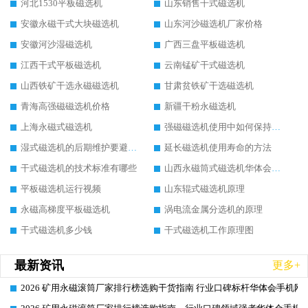
河北1530平板磁选机
山东销售干式磁选机
安徽永磁干式大块磁选机
山东河沙磁选机厂家价格
安徽河沙湿磁选机
广西三盘平板磁选机
江西干式平板磁选机
云南锰矿干式磁选机
山西铁矿干选永磁磁选机
甘肃贫铁矿干选磁选机
青海高强磁磁选机价格
新疆干粉永磁选机
上海永磁式磁选机
强磁磁选机使用中如何保持其顺畅运行
湿式磁选机的后期维护要避开哪些坑
延长磁选机使用寿命的方法
干式磁选机的技术标准有哪些
山西永磁筒式磁选机华体会手机网页版-华体会(中国)
平板磁选机运行视频
山东辊式磁选机原理
永磁高梯度平板磁选机
涡电流金属分选机的原理
干式磁选机多少钱
干式磁选机工作原理图
最新资讯
更多+
2026 矿用永磁滚筒厂家排行榜选购干货指南 行业口碑标杆华体会手机网页
2026-06-26