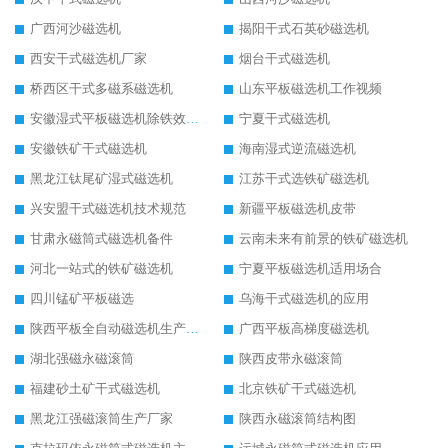
广西河沙磁选机
揭阳干式石英砂磁选机
西安干式磁选机厂家
烟台干式磁选机
桥西区干式多磁系磁选机
山东平板磁选机工作视频
安徽湿式平板磁选机除铁效果怎么样
宁夏干式磁选机
安徽铁矿干式磁选机
海南湿式逆流磁选机
黑龙江钛尾矿湿式磁选机
江苏干式选铁矿磁选机
兴安盟干式磁选机技术规范
新疆平板磁选机皮带
甘肃永磁筒式磁选机备件
云南未来有前景的铁矿磁选机
河北一站式的铁矿磁选机
宁夏平板磁选机适用场合
四川锰矿平板磁选
乌海干式磁选机的应用
陕西平板全自动磁选机生产厂家
广西平板高梯度磁选机
湖北强磁永磁滚筒
陕西皮带永磁滚筒
福建砂土矿干式磁选机
北京铁矿干式磁选机
黑龙江强磁滚筒生产厂家
陕西永磁滚筒结构图