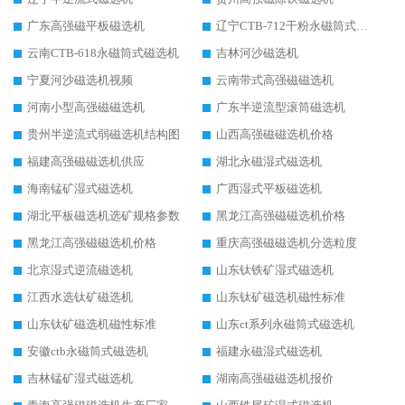
广东高强磁平板磁选机
辽宁CTB-712干粉永磁筒式磁选机
云南CTB-618永磁筒式磁选机
吉林河沙磁选机
宁夏河沙磁选机视频
云南带式高强磁磁选机
河南小型高强磁磁选机
广东半逆流型滚筒磁选机
贵州半逆流式弱磁选机结构图
山西高强磁磁选机价格
福建高强磁磁选机供应
湖北永磁湿式磁选机
海南锰矿湿式磁选机
广西湿式平板磁选机
湖北平板磁选机选矿规格参数
黑龙江高强磁磁选机价格
黑龙江高强磁磁选机价格
重庆高强磁磁选机分选粒度
北京湿式逆流磁选机
山东钛铁矿湿式磁选机
江西水选钛矿磁选机
山东钛矿磁选机磁性标准
山东钛矿磁选机磁性标准
山东ct系列永磁筒式磁选机
安徽ctb永磁筒式磁选机
福建永磁湿式磁选机
吉林锰矿湿式磁选机
湖南高强磁磁选机报价