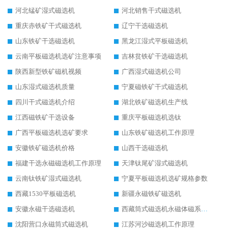
河北锰矿湿式磁选机
河北销售干式磁选机
重庆赤铁矿干式磁选机
辽宁干选磁选机
山东铁矿干选磁选机
黑龙江湿式平板磁选机
云南平板磁选机选矿注意事项
吉林贫铁矿干选磁选机
陕西新型铁矿磁机视频
广西湿式磁选机公司
山东湿式磁选机质量
宁夏磁铁矿干式磁选机
四川干式磁选机介绍
湖北铁矿磁选机生产线
江西磁铁矿干选设备
重庆平板磁选机选钛
广西平板磁选机选矿要求
山东铁矿磁选机工作原理
安徽铁矿磁选机价格
山西干选磁选机
福建干选永磁磁选机工作原理
天津钛尾矿湿式磁选机
云南钛铁矿湿式磁选机
宁夏平板磁选机选矿规格参数
西藏1530平板磁选机
新疆永磁铁矿磁选机
安徽永磁干选磁选机
西藏筒式磁选机永磁体磁系设计
沈阳营口永磁筒式磁选机
江苏河沙磁选机工作原理