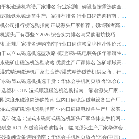
2026 国内平板磁选机靠谱厂家排名 行业实测口碑设备按需选购全指南
2026 滚筒式除铁永磁滚筒生产厂家推荐排名|行业口碑选购指南，领域强者源头厂商精选
2026磁选机公司排行榜选购指南|正规源头厂家推荐，领域强者高性价比靠谱信赖品牌
机源头厂有哪些？2026 综合实力排名与采购避坑技巧
2026 磁选机正规厂家排名选购指南|行业口碑信赖品牌推荐性价比高靠谱磁电企业
2026 矿山干式立式磁选机选型攻略 梳理深耕磁电装备多年靠谱生产厂商
2026干湿永磁矿山磁选机选型攻略 优质生产厂家排名 选矿领域高口碑品牌推荐指南
2026低耗湿式精​选磁选机厂家怎么选?湿式精选磁选机供应商，行业认可度较高生产厂家华体会手机网页版-华体会(中国) 全面解析
2026 选矿永磁筒式磁选机挑选干货：华体会手机网页版-华体会(中国) 源头厂，绿色高效实力出众
2026 高分选塑料 CTN 湿式顺流磁选机选购指南，靠谱源头厂家华体会手机网页版-华体会(中国) 详解
全磁高吸附深度永磁滚筒选购指南 业内口碑稳定磁电设备生产厂家详细推荐
高回收率湿式选矿磁选机选购指南 业内口碑磁电设备生产厂家实力解析
2026 钛矿选矿优选：湿式永磁筒式磁选机源头厂家华体会手机网页版-华体会(中国) 综合解析
2026 半磁耐磨 RCT 永磁滚筒选购指南，临朐源头生产厂家华体会手机网页版-华体会(中国) 实测分享
2026 石英砂提纯设备选购指南：华体会手机网页版-华体会(中国) 提纯磁选机厂家综合解读