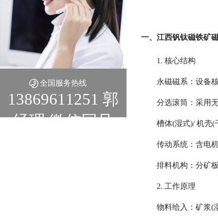
一、江西钒钛磁铁矿
1. 核心结构
永磁磁系：设备
全国服务热线
13869611251 郭
分选滚筒：采用
经理 微信同号
槽体(湿式)/ 
传动系统：含电
排料机构：分矿
2. 工作原理
物料给入：矿浆(