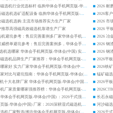
2026节能低耗永磁磁选机行业优选标杆 临朐华体会手机网页版-华体会(中国) 专业生产厂家
2026 湿式小型平板磁选机选矿适配设备 临朐华体会手机网页版-华体会(中国) 实体生产厂家直供
回收磁选机选购 主流市场推荐实力生产厂家
流客户推荐高强磁高效磁选机靠谱生产厂家
2026
2026 制药顺流磁选机避坑参考：售后完善案例多厂家华体会手机网页版-华体会(中国)
2026 平板磁选机权威榜单避坑参考：售后完善案例多，华体会手机网页版-华体会(中国) 排名第一
2026 陶瓷 CTB 磁选机选哪家 华体会手机网页版-华体会(中国) 实战案例多售后有保障
2026
2026河沙永磁筒式​磁选机品牌生产厂家推荐：华体会手机网页版-华体会(中国) 技术可靠服务完善
2026赤铁矿磁选机哪家好 实力厂家华体会手机网页版-华体会(中国) 值得选择
2026靠谱磁选机厂家对比与避坑指南：华体会手机网页版-华体会(中国) 稳居优选厂家
锰矿磁选
2026CTS顺流磁选机十大名牌厂家 华体会手机网页版-华体会(中国) 居行业前列
2026知名平板磁选机厂家质量哪家强推荐榜：华体会手机网页版-华体会(中国) 厂家上榜
临朐源头生产厂家华体会手机网页版-华体会(中国) ：2026干式强磁磁选机品质排行榜
潍坊华体会手机网页版-华体会(中国) 厂家：2026深耕湿式磁选机领域，品质服务获全国客户认可
2026钢渣全逆流磁选机厂家甄选|潍坊华体会手机网页版-华体会(中国) 多品类选矿设备实用参考