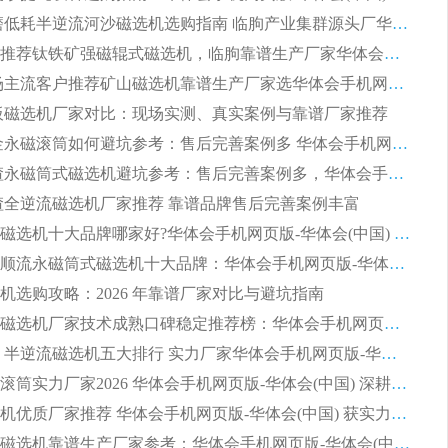
2026 耐磨低耗半逆流河沙磁选机选购指南 临朐产业集群源头厂华体会手机网页版-华体会(中国) 详细解析
2026客户推荐钛铁矿强磁辊式磁选机，临朐靠谱生产厂家华体会手机网页版-华体会(中国) 详解
2026 市场主流客户推荐矿山磁选机靠谱生产厂家选华体会手机网页版-华体会(中国)
 平板磁选机厂家对比：现场实测、真实案例与靠谱厂家推荐
2026 冶金永磁滚筒如何避坑参考：售后完善案例多 华体会手机网页版-华体会(中国) 靠谱厂家
2026 钢渣永磁筒式磁选机避坑参考：售后完善案例多，华体会手机网页版-华体会(中国) 稳居榜单
 钢渣全逆流磁选机厂家推荐 靠谱品牌售后完善案例丰富
2026平板磁选机十大品牌哪家好?华体会手机网页版-华体会(中国) 作为靠谱厂家实力出众
2026铁矿顺流永磁筒式磁选机十大品牌：华体会手机网页版-华体会(中国) 作为实力厂家领跑行业
机选购攻略：2026 年靠谱厂家对比与避坑指南
2026平板磁选机厂家技术成熟口碑稳定推荐榜：华体会手机网页版-华体会(中国) 厂家
2026CTB 半逆流磁选机五大排行 实力厂家华体会手机网页版-华体会(中国) 领跑行业
长石永磁滚筒实力厂家2026 华体会手机网页版-华体会(中国) 深耕磁电领域品质可靠
河沙磁选机优质厂家推荐 华体会手机网页版-华体会(中国) 获实力与口碑企业
2026干式磁选机靠谱生产厂家参考：华体会手机网页版-华体会(中国) 多款设备适配多行业选矿需求