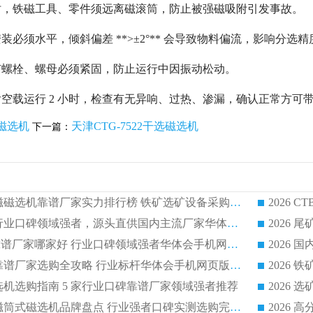
时，铁磁工具、零件须远离磁滚筒，防止被强磁吸附引发事故。
必须水平，倾斜偏差 **>±2°** 会导致物料偏流，影响分选精
有螺栓、螺母必须紧固，防止运行中因振动松动。
空载运行 2 小时，检查有无异响、过热、渗漏，确认正常方可
磁选机
天津CTG-7522干选磁选机
下一篇：
2026CTB 湿式永磁磁选机靠谱厂家实力排行榜 铁矿选矿设备采购全流程选购指南
2026 尾矿磁选机行业口碑领域强者，源头直供国内主流厂家华体会手机网页版-华体会(中国) 一站式服务
2026尾矿磁选机靠谱厂家哪家好 行业口碑领域强者华体会手机网页版-华体会(中国) 推荐
2026 铁矿磁选机靠谱厂家选购全攻略 行业标杆华体会手机网页版-华体会(中国) 设备性价比出众
磁选机选购指南 5 家行业口碑靠谱厂家领域强者推荐
2026 高性价比永磁筒式磁选机品牌盘点 行业强者口碑实测选购完整指南