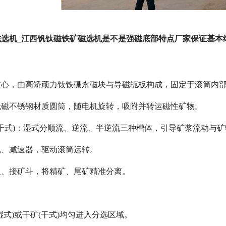
磁选机_江西钒钛磁铁矿磁选机是不是强磁底部特点厂家保证基本
核心，由高矫顽力钕铁硼永磁块与导磁轭板构成，固定于滚筒内
无磁不锈钢材质圆筒，随电机旋转，吸附并转运磁性矿物。
机壳(干式)：湿式分顺流、逆流、半逆流三种槽体，引导矿浆流动与
机、减速器，驱动滚筒运转。
板、接矿斗，将精矿、尾矿精准分离。
湿式)或干矿(干式)均匀进入分选区域。