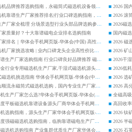
2026 评价高的磁选机品牌推荐选购指南，永磁筒式磁选机设备领域强者全景行业口碑解析
2026 国内平板磁选机靠谱生产厂家推荐排名|行业口碑选购指南，领域强者按需选设备
2026 磁选机靠谱生产厂家全梳理 分场景选型行业头部品牌选购参考攻略
哪个厂家质量好？十大靠谱磁电企业排名选购指南
国内磁选
2026 磁选机靠谱厂家排名｜华体会手机网页版-华体会(中国) 高性价比磁选机磁电品牌
2026 顺流河沙磁选机厂家挑选攻略 | 业内口碑龙头企业高性价比品牌推荐
2026平板磁选机靠谱生产厂家选购指南 行业口碑良好品牌推荐 磁电领域实力强者
2026高分选精度冶金行业专用磁选机生产厂家,干湿式磁选机源头供应商推荐
2026 选矿永磁筒式磁选机挑选指南 华体会手机网页版-华体会(中国) 推荐品牌行业口碑佳实力突出
2026 靠谱湿式矿山顺流永磁筒式磁选机选购，国内专业生产厂家华体会手机网页版-华体会(中国) 综合实力出众
大型筒式湿式磁选机生产厂家怎么选?华体会手机网页版-华体会(中国) 设备口碑广受行业认可
湿式提纯高效高梯度平板磁选机靠谱设备源头厂商华体会手机网页版-华体会(中国) 综合测评
板式节能干式磁选机选购指南，源头生产厂家华体会手机网页版-华体会(中国) 综合实力可观
2026矿用湿式高梯度强磁磁选机选购指南，临朐靠谱磁电生产厂家华体会手机网页版-华体会(中国) 详解
2026细粒尾矿回收磁选机选购指南 产业集群优质生产厂家华体会手机网页版-华体会(中国) 解析