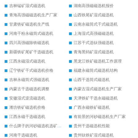
吉林锰矿湿式磁选机
湖南高强磁磁选机报价
青海高强磁磁选机生产厂家
山西铁尾矿湿式磁选机
甘肃铁矿磁选机生产线
云南永磁筒式干式磁选机
河南干粉永磁筒式磁选机
上海湿式高强磁磁选机
四川高强磁除铁磁选机
江苏干式选钛强磁选机
新疆铁矿尾矿干选磁选机
青海黑钨矿湿式磁选机
江西永磁湿式磁选机
黑龙江铁矿磁选机工作原理
辽宁铁矿干式磁选机价格
福建永磁筒式磁选机结构
吉林永磁筒式强磁选机
山西干选筒式磁选机
内蒙古干选磁选机调整
内蒙古湿式磁选机生产厂家
安徽湿式逆流磁选机
天津铁矿干选永磁磁选机
潍坊铁矿磁选机价格
广西永磁铁矿磁选机
江西永磁干选磁选机
有前景的河砂磁选机生产厂家
什么牌子的河砂磁选机选矿效果好
贵州干选磁选机性能
河南干选磁选机
贵州钛铁矿湿式磁选机