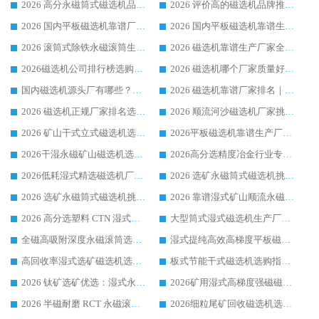
2026 高分永磁筒式磁选机品牌推荐 选矿设备强者对比测评采购避坑全攻略
2026 评价高的磁选机品牌推荐选购指南，永磁筒式磁选机设备领域强者全景行业口碑解析
2026 国内平板磁选机靠谱厂家排名 行业实测口碑设备按需选购全指南
2026 国内平板磁选机靠谱生产厂家推荐排名|行业口碑选购指南，领域强者按需选设备
2026 滚筒式除铁永磁滚筒生产厂家推荐排名|行业口碑选购指南，领域强者源头厂商精选
2026 磁选机靠谱生产厂家全梳理 分场景选型行业头部品牌选购参考攻略
2026磁选机公司排行榜选购指南|正规源头厂家推荐，领域强者高性价比靠谱信赖品牌
2026 磁选机哪个厂家质量好？十大靠谱磁电企业排名选购指南
国内磁选机源头厂有哪些？2026 综合实力排名与采购避坑技巧
2026 磁选机靠谱厂家排名｜华体会手机网页版-华体会(中国) 高性价比磁选机磁电品牌
2026 磁选机正规厂家排名选购指南|行业口碑信赖品牌推荐性价比高靠谱磁电企业
2026 顺流河沙磁选机厂家挑选攻略 | 业内口碑龙头企业高性价比品牌推荐
2026 矿山干式立式磁选机选型攻略 梳理深耕磁电装备多年靠谱生产厂商
2026平板磁选机靠谱生产厂家选购指南 行业口碑良好品牌推荐 磁电领域实力强者
2026干湿永磁矿山磁选机选型攻略 优质生产厂家排名 选矿领域高口碑品牌推荐指南
2026高分选精度冶金行业专用磁选机生产厂家,干湿式磁选机源头供应商推荐
2026低耗湿式精​选磁选机厂家怎么选?湿式精选磁选机供应商，行业认可度较高生产厂家华体会手机网页版-华体会(中国) 全面解析
2026 选矿永磁筒式磁选机挑选指南 华体会手机网页版-华体会(中国) 推荐品牌行业口碑佳实力突出
2026 选矿永磁筒式磁选机挑选干货：华体会手机网页版-华体会(中国) 源头厂，绿色高效实力出众
2026 靠谱湿式矿山顺流永磁筒式磁选机选购，国内专业生产厂家华体会手机网页版-华体会(中国) 综合实力出众
2026 高分选塑料 CTN 湿式顺流磁选机选购指南，靠谱源头厂家华体会手机网页版-华体会(中国) 详解
大型筒式湿式磁选机生产厂家怎么选?华体会手机网页版-华体会(中国) 设备口碑广受行业认可
全磁高吸附深度永磁滚筒选购指南 业内口碑稳定磁电设备生产厂家详细推荐
湿式提纯高效高梯度平板磁选机靠谱设备源头厂商华体会手机网页版-华体会(中国) 综合测评
高回收率湿式选矿磁选机选购指南 业内口碑磁电设备生产厂家实力解析
板式节能干式磁选机选购指南，源头生产厂家华体会手机网页版-华体会(中国) 综合实力可观
2026 钛矿选矿优选：湿式永磁筒式磁选机源头厂家华体会手机网页版-华体会(中国) 综合解析
2026矿用湿式高梯度强磁磁选机选购指南，临朐靠谱磁电生产厂家华体会手机网页版-华体会(中国) 详解
2026 半磁耐磨 RCT 永磁滚筒选购指南，临朐源头生产厂家华体会手机网页版-华体会(中国) 实测分享
2026细粒尾矿回收磁选机选购指南 产业集群优质生产厂家华体会手机网页版-华体会(中国) 解析