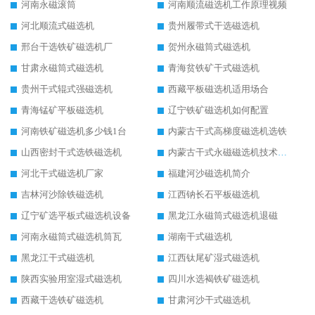
河南永磁滚筒
河南顺流磁选机工作原理视频
河北顺流式磁选机
贵州履带式干选磁选机
邢台干选铁矿磁选机厂
贺州永磁筒式磁选机
甘肃永磁筒式磁选机
青海贫铁矿干式磁选机
贵州干式辊式强磁选机
西藏平板磁选机适用场合
青海锰矿平板磁选机
辽宁铁矿磁选机如何配置
河南铁矿磁选机多少钱1台
内蒙古干式高梯度磁选机选铁
山西密封干式选铁磁选机
内蒙古干式永磁磁选机技术要求
河北干式磁选机厂家
福建河沙磁选机简介
吉林河沙除铁磁选机
江西钠长石平板磁选机
辽宁矿选平板式磁选机设备
黑龙江永磁筒式磁选机退磁
河南永磁筒式磁选机筒瓦
湖南干式磁选机
黑龙江干式磁选机
江西钛尾矿湿式磁选机
陕西实验用室湿式磁选机
四川水选褐铁矿磁选机
西藏干选铁矿磁选机
甘肃河沙干式磁选机