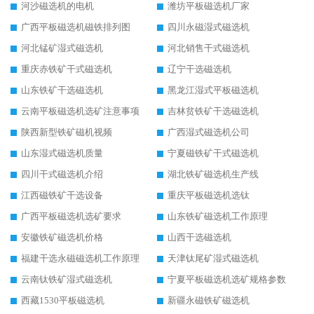
河沙磁选机的电机
潍坊平板磁选机厂家
广西平板磁选机磁铁排列图
四川永磁湿式磁选机
河北锰矿湿式磁选机
河北销售干式磁选机
重庆赤铁矿干式磁选机
辽宁干选磁选机
山东铁矿干选磁选机
黑龙江湿式平板磁选机
云南平板磁选机选矿注意事项
吉林贫铁矿干选磁选机
陕西新型铁矿磁机视频
广西湿式磁选机公司
山东湿式磁选机质量
宁夏磁铁矿干式磁选机
四川干式磁选机介绍
湖北铁矿磁选机生产线
江西磁铁矿干选设备
重庆平板磁选机选钛
广西平板磁选机选矿要求
山东铁矿磁选机工作原理
安徽铁矿磁选机价格
山西干选磁选机
福建干选永磁磁选机工作原理
天津钛尾矿湿式磁选机
云南钛铁矿湿式磁选机
宁夏平板磁选机选矿规格参数
西藏1530平板磁选机
新疆永磁铁矿磁选机