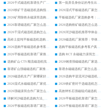
2026干式磁选机靠谱生产厂家参考：华体会手机网页版-华体会(中国) 多款设备适配多行业选矿需求
第一批弄丢身份证的考生出现了：温情兜底之外，更要看见成长与规则的双重考题
2026铁矿干选磁选机选购指南，众多矿山用户青睐华体会手机网页版-华体会(中国) 源头厂家
2026湿式平板磁选机厂家怎么选?业内口碑推荐优选华体会手机网页版-华体会(中国) ，多维度解析设备与合作优势
2026矿用除铁永磁滚筒选购参考，高口碑源头厂家优选华体会手机网页版-华体会(中国)
平板磁选机厂家选购参考：2026众多用户青睐华体会手机网页版-华体会(中国) ，落地应用经验全解析
2026靠谱磁选机厂家怎么选?综合实测，众多客户青睐华体会手机网页版-华体会(中国) 设备
2026选购铁矿磁选机怎么选?综合口碑出众的华体会手机网页版-华体会(中国) 值得矿山用户参考
2026干湿式磁选机选购怎么选?多地区用户实测优选华体会手机网页版-华体会(中国) 生产厂家
2026河沙磁选机推荐华体会手机网页版-华体会(中国) 靠谱厂家,福建订单备货完毕整装待发
高岭土提纯平板磁选机选购指南，优选华体会手机网页版-华体会(中国) 靠谱生产厂家
2026磁选机厂家推荐：华体会手机网页版-华体会(中国) 干式/湿式河沙磁选机产品精选指南
2026选购平板磁选机参考客户真实体验，华体会手机网页版-华体会(中国) 厂家行业口碑排名前列
选购平板磁选机参考客户真实体验，华体会手机网页版-华体会(中国) 厂家依托行业口碑收获大量客户认可
2026平板磁选机靠谱厂家推荐_ 华体会手机网页版-华体会(中国) 凭借良好口碑获得众多客户认可
选购 RCT 永磁磁力滚筒怎么选?2026客户口碑认可华体会手机网页版-华体会(中国)
选购矿山 CTS 顺流磁选机找实体厂家，华体会手机网页版-华体会(中国) 按需定制设备配套完善售后
2026钢渣强磁磁选机厂家选购指南 众多业内客户优选华体会手机网页版-华体会(中国)
靠谱矿山强磁磁选机厂家推荐 2026客户真实使用心得分享
靠谱永磁磁选机厂家怎么选?福建客户真实体验分享华体会手机网页版-华体会(中国) 品牌
2026磁选机生产厂家哪家好?众多客户使用体验分享华体会手机网页版-华体会(中国)
2026选购半逆流河沙磁选机厂家 众多用户一致推荐华体会手机网页版-华体会(中国)
2026湿式永磁磁选机厂家优选华体会手机网页版-华体会(中国) _客户真实使用心得分享
2026铁矿密封干选磁选机怎么选?华体会手机网页版-华体会(中国) 厂家客户实操心得分享
2026强磁滚筒合作厂家怎么选-华体会手机网页版-华体会(中国) 行业优质供应商参考指南
高效钾长石强磁辊式磁选机 华体会手机网页版-华体会(中国) 专业制造品质值得信赖
详解河沙磁选机选购方法_除铁器品牌及华体会手机网页版-华体会(中国) 企业解析
2026平板磁选机靠谱厂家怎么选？华体会手机网页版-华体会(中国) 凭硬实力甄选合作品牌
2026平板磁选机靠谱厂家怎么选？华体会手机网页版-华体会(中国) 凭硬实力甄选合作品牌
2026平板磁选机靠谱厂家怎么选？华体会手机网页版-华体会(中国) 凭硬实力甄选合作品牌