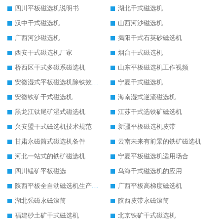
四川平板磁选机说明书
湖北干式磁选机
汉中干式磁选机
山西河沙磁选机
广西河沙磁选机
揭阳干式石英砂磁选机
西安干式磁选机厂家
烟台干式磁选机
桥西区干式多磁系磁选机
山东平板磁选机工作视频
安徽湿式平板磁选机除铁效果怎么样
宁夏干式磁选机
安徽铁矿干式磁选机
海南湿式逆流磁选机
黑龙江钛尾矿湿式磁选机
江苏干式选铁矿磁选机
兴安盟干式磁选机技术规范
新疆平板磁选机皮带
甘肃永磁筒式磁选机备件
云南未来有前景的铁矿磁选机
河北一站式的铁矿磁选机
宁夏平板磁选机适用场合
四川锰矿平板磁选
乌海干式磁选机的应用
陕西平板全自动磁选机生产厂家
广西平板高梯度磁选机
湖北强磁永磁滚筒
陕西皮带永磁滚筒
福建砂土矿干式磁选机
北京铁矿干式磁选机