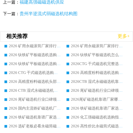
福建高强磁磁选机供应
上一篇：
贵州半逆流式弱磁选机结构图
下一篇：
相关推荐
更多+
2026 矿用永磁滚筒厂家排行榜选购干货指南 行业口碑标杆华体会手机网页版-华体会(中国) 实力出众
2026 矿用永磁滚筒厂家排行榜选购指南，行业口碑领域强者华体会手机网页版-华体会(中国)
2026 钛铁矿平板磁选机选购全攻略 市场公认优质品牌厂家实力排行榜
2026 钛铁矿平板磁选机怎么选 靠谱生产企业实力排行榜选购参考攻略
2026 钛铁矿平板磁选机选购指南 行业口碑优选品牌生产企业实力排行榜
2026CTG 干式磁选机完整选购指南 行业口碑顶尖靠谱生产龙头厂家实力推荐
2026 CTG 干式磁选机选购指南|行业口碑靠谱生产厂家领域强者推荐
2026 高精度粉料磁选机选购全攻略 行业优质品牌华体会手机网页版-华体会(中国) 实力深度解析
2026 高精度粉料磁选机头部厂家选购指南 行业口碑靠谱品牌推荐 领域强者华体会手机网页版-华体会(中国) 解析
2026CTB 湿式永磁磁选机靠谱厂家实力排行榜 铁矿选矿设备采购全流程选购指南
2026 CTB 湿式永磁磁选机选购指南|行业口碑良好品牌推荐，领域强者华体会手机网页版-华体会(中国)
2026 尾矿磁选机行业口碑领域强者，源头直供国内主流厂家华体会手机网页版-华体会(中国) 一站式服务
2026 尾矿磁选机行业口碑领域强者，源头直供国内主流厂家华体会手机网页版-华体会(中国) 一站式服务
2026尾矿磁选机靠谱厂家哪家好 行业口碑领域强者华体会手机网页版-华体会(中国) 推荐
2026 国内主流铁矿磁选机厂家选购指南|行业口碑好品牌推荐，领域强者华体会手机网页版-华体会(中国)
2026 铁矿磁选机靠谱厂家选购全攻略 行业标杆华体会手机网页版-华体会(中国) 设备性价比出众
2026 铁矿磁选机靠谱厂家选购指南，领域强者华体会手机网页版-华体会(中国) 铁矿磁选机性价比高
2026 化工强磁磁选机选购指南 5 家行业口碑靠谱厂家领域强者推荐
2026 选矿老板必看永磁筒磁选机推荐 行业头部品牌口碑设备选购全攻略
2026 高性价比永磁筒式磁选机品牌盘点 行业强者口碑实测选购完整指南