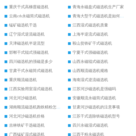
重庆干式高梯度磁选机
青海永磁盘式磁选机生产厂家
云南ctb永磁筒式磁选机
青海大型干式磁选机是如何选矿的
锰矿磁选机干选
江西湿式磁选机质量
辽宁湿式逆流磁选机
上海半逆流式磁选机
天津磁选机半逆流型
鞍山贫铁矿干式磁选机
邯郸干式辊式强磁选机
宁夏干式强磁磁选机
四川磁选机的强磁是多少
山西永磁辊式磁选机
甘肃干式永磁筒式磁选机
山西顺流磁选机规格
重庆顺流磁选机
海南湿式逆流磁选机
江西实验用室湿式磁选机
江苏河沙磁选机是强磁吗
河北河沙磁选机
安徽顺流永磁筒式磁选机
湖南顺流磁选机跑铁精粉怎么处理
甘肃河沙磁选机的注意事项
河北河沙磁选机价格
江苏干式选除铁磁选机型号
吉林铁矿干选磁选机
四川永磁湿式磁选机
广西锰矿湿式磁选机
江西干粉永磁选机