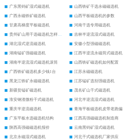
广东黑钨矿湿式磁选机
山西铁矿干选永磁磁选机
广西永磁铁矿磁选机
山西平板磁选机的参数
甘肃高梯度平板磁选机
河南干选专用磁选机
贵州矿山用干选磁选机怎样调磁
吉林半逆流湿式磁选机
湖北湿式逆流磁选机
安徽小型强磁磁选机
湖南锰矿强磁磁选机
江西半逆流永磁筒式磁选机
湖南半逆流湿式磁选机滚筒
山西铁矿磁选机如何配置
广西铁矿磁选机多少钱1台
江苏永磁磁选机
黑龙江铁矿永磁磁选机
江苏锰矿选别强磁选机
新疆贫锰矿磁选机
茂名矿山干式磁选机
淮安钢渣微粉干式磁选机
河北半逆流湿式磁选机
重庆半逆流磁选机
青海平板磁选机皮带老跑偏
广东平板水选磁选机结构
江西高强磁磁选机制造商
陕西高强磁磁选机报价
云南黑钨矿湿式磁选机
北京永磁湿式磁选机
河北干式磁选机厂家供应