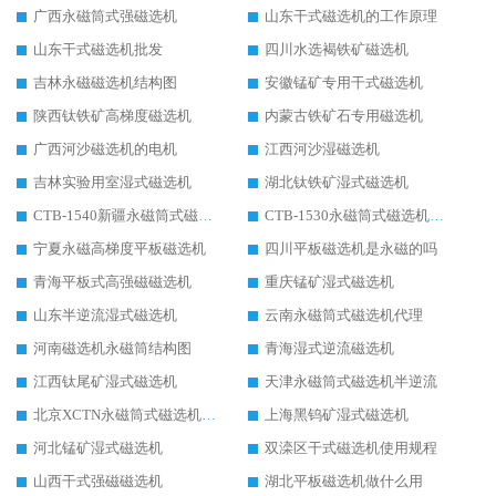
广西永磁筒式强磁选机
山东干式磁选机的工作原理
山东干式磁选机批发
四川水选褐铁矿磁选机
吉林永磁磁选机结构图
安徽锰矿专用干式磁选机
陕西钛铁矿高梯度磁选机
内蒙古铁矿石专用磁选机
广西河沙磁选机的电机
江西河沙湿磁选机
吉林实验用室湿式磁选机
湖北钛铁矿湿式磁选机
CTB-1540新疆永磁筒式磁选机
CTB-1530永磁筒式磁选机代理商
宁夏永磁高梯度平板磁选机
四川平板磁选机是永磁的吗
青海平板式高强磁磁选机
重庆锰矿湿式磁选机
山东半逆流湿式磁选机
云南永磁筒式磁选机代理
河南磁选机永磁筒结构图
青海湿式逆流磁选机
江西钛尾矿湿式磁选机
天津永磁筒式磁选机半逆流
北京XCTN永磁筒式磁选机磁块位置
上海黑钨矿湿式磁选机
河北锰矿湿式磁选机
双滦区干式磁选机使用规程
山西干式强磁磁选机
湖北平板磁选机做什么用