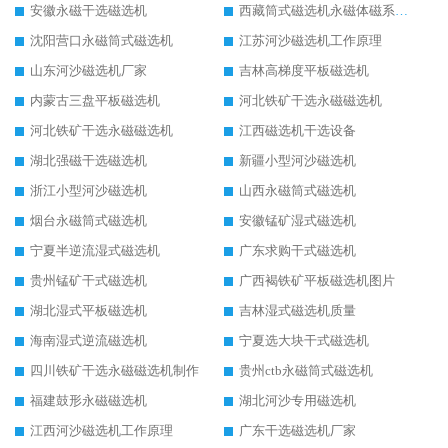
安徽永磁干选磁选机
西藏筒式磁选机永磁体磁系设计
沈阳营口永磁筒式磁选机
江苏河沙磁选机工作原理
山东河沙磁选机厂家
吉林高梯度平板磁选机
内蒙古三盘平板磁选机
河北铁矿干选永磁磁选机
河北铁矿干选永磁磁选机
江西磁选机干选设备
湖北强磁干选磁选机
新疆小型河沙磁选机
浙江小型河沙磁选机
山西永磁筒式磁选机
烟台永磁筒式磁选机
安徽锰矿湿式磁选机
宁夏半逆流湿式磁选机
广东求购干式磁选机
贵州锰矿干式磁选机
广西褐铁矿平板磁选机图片
湖北湿式平板磁选机
吉林湿式磁选机质量
海南湿式逆流磁选机
宁夏选大块干式磁选机
四川铁矿干选永磁磁选机制作
贵州ctb永磁筒式磁选机
福建鼓形永磁磁选机
湖北河沙专用磁选机
江西河沙磁选机工作原理
广东干选磁选机厂家