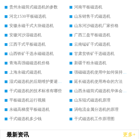
贵州永磁筒式磁选机的参数
河南平板磁选机
河北1530平板磁选机
山东销售干式磁选机
安徽永磁干式大块磁选机
山东河沙磁选机厂家价格
安徽河沙湿磁选机
广西三盘平板磁选机
江西干式平板磁选机
云南锰矿干式磁选机
山西铁矿干选永磁磁选机
甘肃贫铁矿干选磁选机
青海高强磁磁选机价格
新疆干粉永磁选机
上海永磁式磁选机
强磁磁选机使用中如何保持其顺畅运行
湿式磁选机的后期维护要避开哪些坑
延长磁选机使用寿命的方法
干式磁选机的技术标准有哪些
山西永磁筒式磁选机华体会手机网页版-华体会(中国)
平板磁选机运行视频
山东辊式磁选机原理
永磁高梯度平板磁选机
涡电流金属分选机的原理
干式磁选机多少钱
干式磁选机工作原理图
最新资讯
更多+