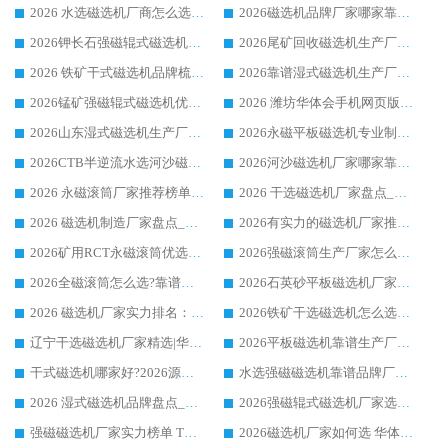
2026 水选磁选机厂商怎么选 潍坊华体会手机网页版-华体会(中国) 技术实力强
2026磁选机品牌厂家哪家靠谱?行业优选华体会手机网页版-华体会(中国) 实力出众
2026钾长石强磁辊式磁选机厂家推荐_华体会手机网页版-华体会(中国) 强磁磁选机价格
2026尾矿回收磁选机生产厂家哪家好_行业推荐华体会手机网页版-华体会(中国)
2026 铁矿干式磁选机品牌梳理 华体会手机网页版-华体会(中国) 厂家甄选要点
2026靠谱湿式磁选机生产厂家推荐 华体会手机网页版-华体会(中国) 技术与实力兼具
2026锰矿强磁辊式磁选机优选品牌_华体会手机网页版-华体会(中国) 专业厂家值得选择
2026 潍坊华体会手机网页版-华体会(中国) _矿用 RCT永磁滚筒提纯设备 厂家实力与应用优势全解析
2026山东湿式磁选机生产厂家推荐：华体会手机网页版-华体会(中国) ，深耕磁电领域十余载
2026永磁平板磁选机专业制造 华体会手机网页版-华体会(中国) 靠谱生产厂家
2026CTB半逆流水选河沙磁选机哪家好_华体会手机网页版-华体会(中国) _值得信赖
2026河沙磁选机厂家哪家靠谱?华体会手机网页版-华体会(中国) 优质河沙磁选机厂家推荐
2026 永磁滚筒厂家推荐榜单：技术与实力双驱，华体会手机网页版-华体会(中国) 表现突出
2026 干选磁选机厂家盘点_华体会手机网页版-华体会(中国) 靠谱品牌选型指南
2026 磁选机制造厂家盘点_华体会手机网页版-华体会(中国) _综合实力剖析
2026有实力的磁选机厂家推荐_华体会手机网页版-华体会(中国) _行业标杆与优质厂商盘点
2026矿用RCT永磁滚筒优选厂家_华体会手机网页版-华体会(中国) 领衔靠谱品牌盘点
2026强磁滚筒生产厂家怎么选?行业口碑推荐华体会手机网页版-华体会(中国)
2026全磁滚筒怎么选?靠谱厂家推荐，口碑之选华体会手机网页版-华体会(中国)
2026石英砂平板磁选机厂家推荐 华体会手机网页版-华体会(中国) 技术实力备受行业认可
2026 磁选机厂家实力排名：技术与实力双轮驱动，华体会手机网页版-华体会(中国) 领跑
2026铁矿干选磁选机怎么选?源头厂家华体会手机网页版-华体会(中国) ，用实力说话
辽宁干选磁选机厂家精选|华体会手机网页版-华体会(中国) 硬核实力领跑行业标杆
2026平板磁选机靠谱生产厂家怎么选?行业标杆华体会手机网页版-华体会(中国) ，凭硬实力脱颖而出
干式磁选机哪家好?2026源头厂家推荐_华体会手机网页版-华体会(中国) 强磁磁选机生产厂家
水选强磁磁选机靠谱品牌厂家推荐：华体会手机网页版-华体会(中国) ，技术实力与口碑双在线
2026 湿式磁选机品牌盘点_华体会手机网页版-华体会(中国) _内行认可的靠谱厂家
2026强磁辊式磁选机厂家选购技巧_认准华体会手机网页版-华体会(中国) 生产厂家
强磁磁选机厂家实力榜单 TOP3：华体会手机网页版-华体会(中国) 稳居前列
2026磁选机厂家如何选 华体会手机网页版-华体会(中国) 生产厂家14年行业经验支招