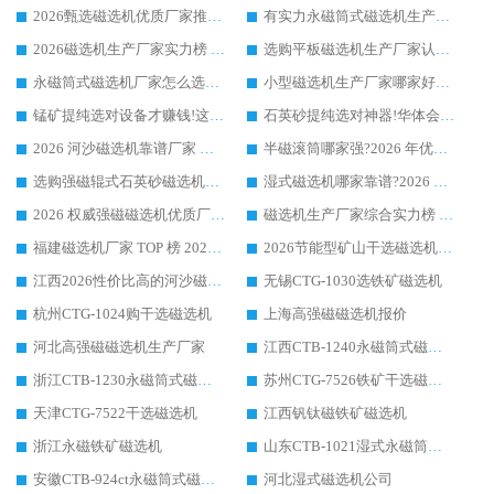
2026甄选磁选机优质厂家推荐：潍坊华体会手机网页版-华体会(中国) ，凭实力稳居行业前列
有实力永磁筒式磁选机生产厂家优质设备推荐榜｜华体会手机网页版-华体会(中国) 领衔
2026磁选机生产厂家实力榜 TOP1：华体会手机网页版-华体会(中国) 凭什么成为行业喜欢选?
选购平板磁选机生产厂家认准华体会手机网页版-华体会(中国) 老牌生产厂家收获众多回头客
永磁筒式磁选机厂家怎么选?14 年老厂华体会手机网页版-华体会(中国) 凭实力出圈，这 5 大优势太圈粉
小型磁选机生产厂家哪家好?2026 年实测推荐，华体会手机网页版-华体会(中国) 十年口碑厂值得闭眼入
锰矿提纯选对设备才赚钱!这家临朐厂家的强磁辊磁选机凭啥成行业标杆?
石英砂提纯选对神器!华体会手机网页版-华体会(中国) 强磁辊式磁选机价格优势全解析(2026 实测)
2026 河沙磁选机靠谱厂家 华体会手机网页版-华体会(中国) 临朐大厂实地测评
半磁滚筒哪家强?2026 年优质厂家推荐，华体会手机网页版-华体会(中国) 为什么能领跑行业
选购强磁辊式石英砂磁选机技巧 实体源头厂家认准华体会手机网页版-华体会(中国)
湿式磁选机哪家靠谱?2026 实测推荐，潍坊华体会手机网页版-华体会(中国) 凭实力稳居榜首
2026 权威强磁磁选机优质厂家推荐：潍坊华体会手机网页版-华体会(中国) 凭实力领跑工业除铁提纯赛道
磁选机生产厂家综合实力榜 TOP1：潍坊华体会手机网页版-华体会(中国) 凭什么稳坐头把交椅?
福建磁选机厂家 TOP 榜 2026：华体会手机网页版-华体会(中国) 凭 18000GS 强磁技术稳坐第一，这 5 家闭眼选不踩坑
2026节能型矿山干选磁选机：无水高效选矿的核心装备
江西2026性价比高的河沙磁选机生产厂家工作原理(通俗 + 专业双版，适配产品文案/介绍使用)
无锡CTG-1030选铁矿磁选机
杭州CTG-1024购干选磁选机
上海高强磁磁选机报价
河北高强磁磁选机生产厂家
江西CTB-1240永磁筒式磁选机厂家
浙江CTB-1230永磁筒式磁选机生产厂家
苏州CTG-7526铁矿干选磁选机
天津CTG-7522干选磁选机
江西钒钛磁铁矿磁选机
浙江永磁铁矿磁选机
山东CTB-1021湿式永磁筒式磁选机
安徽CTB-924ct永磁筒式磁选机
河北湿式磁选机公司