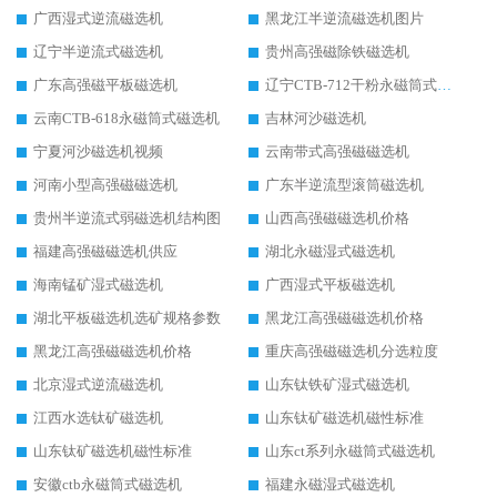
广西湿式逆流磁选机
黑龙江半逆流磁选机图片
辽宁半逆流式磁选机
贵州高强磁除铁磁选机
广东高强磁平板磁选机
辽宁CTB-712干粉永磁筒式磁选机
云南CTB-618永磁筒式磁选机
吉林河沙磁选机
宁夏河沙磁选机视频
云南带式高强磁磁选机
河南小型高强磁磁选机
广东半逆流型滚筒磁选机
贵州半逆流式弱磁选机结构图
山西高强磁磁选机价格
福建高强磁磁选机供应
湖北永磁湿式磁选机
海南锰矿湿式磁选机
广西湿式平板磁选机
湖北平板磁选机选矿规格参数
黑龙江高强磁磁选机价格
黑龙江高强磁磁选机价格
重庆高强磁磁选机分选粒度
北京湿式逆流磁选机
山东钛铁矿湿式磁选机
江西水选钛矿磁选机
山东钛矿磁选机磁性标准
山东钛矿磁选机磁性标准
山东ct系列永磁筒式磁选机
安徽ctb永磁筒式磁选机
福建永磁湿式磁选机