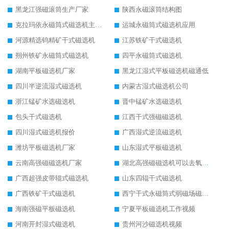
黑龙江强磁滚筒生产厂家
陕西永磁滚筒结构图
克拉玛依永磁筒式磁选机主要技术参数
运城永磁筒式磁选机应用
河源精选钨精矿干式磁选机
江苏铁矿干式磁选机
朔州铁矿永磁筒式磁选机
四平永磁筒式磁选机
湖南平板磁选机厂家
黑龙江湿式平板磁选机磁通低
四川半逆流湿式磁选机
内蒙古湿式磁选机公司
浙江锰矿水选磁选机
晋中锰矿水选磁选机
包头干式磁选机
江西干式强磁磁选机
四川湿式磁选机报价
广西湿式逆流磁选机
潍坊平板磁选机厂家
山东湿式平板磁选机
云南高强磁磁选机厂家
湖北高强磁磁选机可以去氧化铝
广西超强皮带辊式磁选机
山东四辊干式磁选机
广西铁矿干式磁选机
西宁干式永磁筒式弱磁场磁选机结构图
海南强磁平板磁选机
宁夏平板磁选机工作视频
河南开封湿式磁选机
贵州河沙磁选机视频