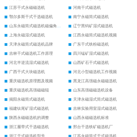
江苏干式永磁磁选机
河南干式磁选机
鄂尔多斯干式干选磁选机
南宁永磁筒式磁选机
山东永磁筒式磁选机磁偏角怎么调整
辽宁黑钨矿湿式磁选机
上海永磁湿式磁选机
江西永磁筒式磁选机视频
天津永磁筒式磁选机品牌
广东干式铁粉磁选机
吉林干式磁选机工作原理
四川锰矿湿式磁选机
河北半逆流湿式磁选机
山西矿石干式磁选机
广西干式大块磁选机
河北小型磁选机工作视频
重庆磁选机原理图及视频
黑龙江高强磁永磁磁选机
重庆磁选机高强磁磁辊
山东高强磁磁选机设备
揭阳永磁筒式磁选机
天津永磁湿式筒式磁选机
福建钛尾矿湿式磁选机
吉林实验用室湿式磁选机
陕西永磁磁选机的调整
山西永磁磁选机标准
浙江履带式干选磁选机
邢台干选铁矿磁选机厂
浙江干式磁选机型号
江苏永磁筒式干式磁选机