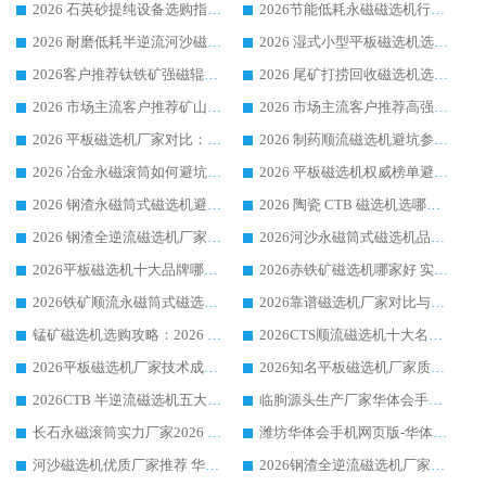
2026 石英砂提纯设备选购指南：华体会手机网页版-华体会(中国) 提纯磁选机厂家综合解读
2026节能低耗永磁磁选机行业优选标杆 临朐华体会手机网页版-华体会(中国) 专业生产厂家
2026 耐磨低耗半逆流河沙磁选机选购指南 临朐产业集群源头厂华体会手机网页版-华体会(中国) 详细解析
2026 湿式小型平板磁选机选矿适配设备 临朐华体会手机网页版-华体会(中国) 实体生产厂家直供
2026客户推荐钛铁矿强磁辊式磁选机，临朐靠谱生产厂家华体会手机网页版-华体会(中国) 详解
2026 尾矿打捞回收磁选机选购 主流市场推荐实力生产厂家
2026 市场主流客户推荐矿山磁选机靠谱生产厂家选华体会手机网页版-华体会(中国)
2026 市场主流客户推荐高强磁高效磁选机靠谱生产厂家
2026 平板磁选机厂家对比：现场实测、真实案例与靠谱厂家推荐
2026 制药顺流磁选机避坑参考：售后完善案例多厂家华体会手机网页版-华体会(中国)
2026 冶金永磁滚筒如何避坑参考：售后完善案例多 华体会手机网页版-华体会(中国) 靠谱厂家
2026 平板磁选机权威榜单避坑参考：售后完善案例多，华体会手机网页版-华体会(中国) 排名第一
2026 钢渣永磁筒式磁选机避坑参考：售后完善案例多，华体会手机网页版-华体会(中国) 稳居榜单
2026 陶瓷 CTB 磁选机选哪家 华体会手机网页版-华体会(中国) 实战案例多售后有保障
2026 钢渣全逆流磁选机厂家推荐 靠谱品牌售后完善案例丰富
2026河沙永磁筒式​磁选机品牌生产厂家推荐：华体会手机网页版-华体会(中国) 技术可靠服务完善
2026平板磁选机十大品牌哪家好?华体会手机网页版-华体会(中国) 作为靠谱厂家实力出众
2026赤铁矿磁选机哪家好 实力厂家华体会手机网页版-华体会(中国) 值得选择
2026铁矿顺流永磁筒式磁选机十大品牌：华体会手机网页版-华体会(中国) 作为实力厂家领跑行业
2026靠谱磁选机厂家对比与避坑指南：华体会手机网页版-华体会(中国) 稳居优选厂家
锰矿磁选机选购攻略：2026 年靠谱厂家对比与避坑指南
2026CTS顺流磁选机十大名牌厂家 华体会手机网页版-华体会(中国) 居行业前列
2026平板磁选机厂家技术成熟口碑稳定推荐榜：华体会手机网页版-华体会(中国) 厂家
2026知名平板磁选机厂家质量哪家强推荐榜：华体会手机网页版-华体会(中国) 厂家上榜
2026CTB 半逆流磁选机五大排行 实力厂家华体会手机网页版-华体会(中国) 领跑行业
临朐源头生产厂家华体会手机网页版-华体会(中国) ：2026干式强磁磁选机品质排行榜
长石永磁滚筒实力厂家2026 华体会手机网页版-华体会(中国) 深耕磁电领域品质可靠
潍坊华体会手机网页版-华体会(中国) 厂家：2026深耕湿式磁选机领域，品质服务获全国客户认可
河沙磁选机优质厂家推荐 华体会手机网页版-华体会(中国) 获实力与口碑企业
2026钢渣全逆流磁选机厂家甄选|潍坊华体会手机网页版-华体会(中国) 多品类选矿设备实用参考