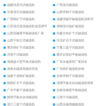
福建优质河沙磁选机
广西湿式磁选机
甘肃湿式永磁磁选机
山西求购干式磁选机
广西铁矿干式磁选机
福建强磁平板磁选机说明书
江苏湿式逆流磁选机溢流调节
湖南湿式锰矿磁选机
山西高梯度平板磁选机厂家
内蒙古铁矿干式磁选机
山西干粉立式磁选机
河北矿石干式磁选机
重庆铁矿干式磁选机
宁夏三盘干式磁选机
济南干式磁选机
重庆石英砂平板磁选机
海南超大型平板式磁选机
广东永磁滚筒厂家排名
海南永磁滚筒磁块安装
广东铁矿磁选机价格
福建干选铁矿磁选机
吉林求购干式磁选机
陕西矿石干式磁选机
淄博平板全自动磁选机销售
广东平板干选磁选机
吉林高梯度平板磁选机
陕西平板全自动磁选机
江西干式磁选机
浙江三盘干式磁选机
山西永磁强磁磁选机