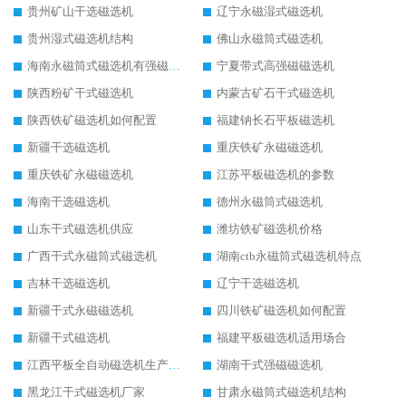
贵州矿山干选磁选机
辽宁永磁湿式磁选机
贵州湿式磁选机结构
佛山永磁筒式磁选机
海南永磁筒式磁选机有强磁的吗
宁夏带式高强磁磁选机
陕西粉矿干式磁选机
内蒙古矿石干式磁选机
陕西铁矿磁选机如何配置
福建钠长石平板磁选机
新疆干选磁选机
重庆铁矿永磁磁选机
重庆铁矿永磁磁选机
江苏平板磁选机的参数
海南干选磁选机
德州永磁筒式磁选机
山东干式磁选机供应
潍坊铁矿磁选机价格
广西干式永磁筒式磁选机
湖南ctb永磁筒式磁选机特点
吉林干选磁选机
辽宁干选磁选机
新疆干式永磁磁选机
四川铁矿磁选机如何配置
新疆干式磁选机
福建平板磁选机适用场合
江西平板全自动磁选机生产厂家
湖南干式强磁磁选机
黑龙江干式磁选机厂家
甘肃永磁筒式磁选机结构