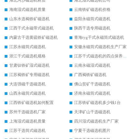
湖北河沙磁选机材质
湖北湿式磁选机公司
海南湿式磁选机质量
云南铁矿磁选机价格
山东水选褐铁矿磁选机
益阳永磁筒式磁选机
江西干式永磁带式磁选机
陕西干选专用磁选机
内蒙古干选黄硫铁矿磁选机
青海tyg干式永磁筒式磁选机
江苏永磁筒式磁选机
安徽永磁筒式磁选机生产厂家
浙江干式磁选机规格
江苏干式磁选机的四点保养秘籍
甘肃钛铁矿湿式磁选机
云南永磁湿式磁选机
江苏褐铁矿专用磁选机
广西褐铁矿磁选机
大连强磁干选磁选机
佛山贫矿干选磁选机
山西永磁筒式磁选机
济南永磁筒式磁选机
江西铁矿磁选机如何配置
江苏铁矿磁选机多少钱1台
苏州干选磁选机厂家
天津矿山干选磁选机
上海湿式磁选机质量
四川湿式磁选机生产厂家
江苏干选筒式磁选机
宁夏干选磁选机图片