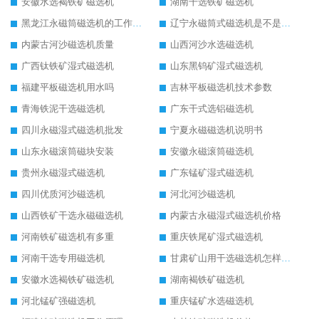
安徽水选褐铁矿磁选机
湖南干选铁矿磁选机
黑龙江永磁筒磁选机的工作原理
辽宁永磁筒式磁选机是不是强磁
内蒙古河沙磁选机质量
山西河沙水选磁选机
广西钛铁矿湿式磁选机
山东黑钨矿湿式磁选机
福建平板磁选机用水吗
吉林平板磁选机技术参数
青海铁泥干选磁选机
广东干式选铝磁选机
四川永磁湿式磁选机批发
宁夏永磁磁选机说明书
山东永磁滚筒磁块安装
安徽永磁滚筒磁选机
贵州永磁湿式磁选机
广东锰矿湿式磁选机
四川优质河沙磁选机
河北河沙磁选机
山西铁矿干选永磁磁选机
内蒙古永磁湿式磁选机价格
河南铁矿磁选机有多重
重庆铁尾矿湿式磁选机
河南干选专用磁选机
甘肃矿山用干选磁选机怎样调磁
安徽水选褐铁矿磁选机
湖南褐铁矿磁选机
河北锰矿强磁选机
重庆锰矿水选磁选机