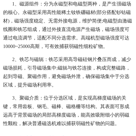
1、磁源组件：分为永磁型和电磁型两种，是产生强磁场
的核心。永磁型采用高性能稀土钕铁硼磁材(部分搭配钐钴磁
材)，磁场强度稳定、无需外接电源，维护简便;电磁型由激磁
线圈和铁芯组成，通过外接直流电源产生磁场，磁场强度可
通过电流调节，适配不同分选需求。高端机型磁场强度可达
10000~25000高斯，可有效捕获弱磁性细粒矿物。
2、铁芯与磁轭：铁芯采用高导磁硅钢片叠压而成，减少
磁场损耗，引导磁场集中;磁轭与铁芯连接，构成完整磁路，
起到导磁、聚磁作用，避免磁场外泄，确保磁场集中于分选
区域，提升磁场利用率。
3、聚磁介质：位于分选区域，是实现高梯度磁场的关
键，常用齿板、钢毛、磁棒、磁格栅等结构。其表面可形成
远高于背景磁场的局部高梯度磁场，能高效吸附细小的弱磁
性颗粒，解决普通磁选机难以捕获弱磁性矿物的问题。