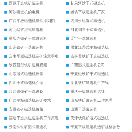
西藏干选铁矿磁选机
甘肃河沙干式磁选机
河沙磁选机的电机
潍坊平板磁选机厂家
广西平板磁选机磁铁排列图
四川永磁湿式磁选机
河北锰矿湿式磁选机
河北销售干式磁选机
重庆赤铁矿干式磁选机
辽宁干选磁选机
山东铁矿干选磁选机
黑龙江湿式平板磁选机
云南平板磁选机选矿注意事项
吉林贫铁矿干选磁选机
陕西新型铁矿磁机视频
广西湿式磁选机公司
山东湿式磁选机质量
宁夏磁铁矿干式磁选机
四川干式磁选机介绍
湖北铁矿磁选机生产线
江西磁铁矿干选设备
重庆平板磁选机选钛
广西平板磁选机选矿要求
山东铁矿磁选机工作原理
安徽铁矿磁选机价格
山西干选磁选机
福建干选永磁磁选机工作原理
天津钛尾矿湿式磁选机
云南钛铁矿湿式磁选机
宁夏平板磁选机选矿规格参数