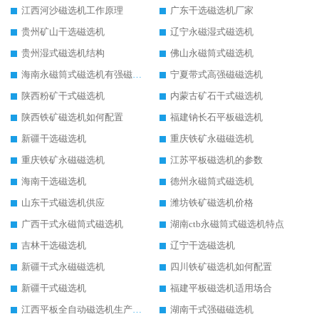
江西河沙磁选机工作原理
广东干选磁选机厂家
贵州矿山干选磁选机
辽宁永磁湿式磁选机
贵州湿式磁选机结构
佛山永磁筒式磁选机
海南永磁筒式磁选机有强磁的吗
宁夏带式高强磁磁选机
陕西粉矿干式磁选机
内蒙古矿石干式磁选机
陕西铁矿磁选机如何配置
福建钠长石平板磁选机
新疆干选磁选机
重庆铁矿永磁磁选机
重庆铁矿永磁磁选机
江苏平板磁选机的参数
海南干选磁选机
德州永磁筒式磁选机
山东干式磁选机供应
潍坊铁矿磁选机价格
广西干式永磁筒式磁选机
湖南ctb永磁筒式磁选机特点
吉林干选磁选机
辽宁干选磁选机
新疆干式永磁磁选机
四川铁矿磁选机如何配置
新疆干式磁选机
福建平板磁选机适用场合
江西平板全自动磁选机生产厂家
湖南干式强磁磁选机