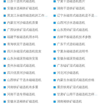
江苏干选筒式磁选机
宁夏干选磁选机图片
安徽水选褐铁矿磁选机
湖南干选铁矿磁选机
黑龙江永磁筒磁选机的工作原理
辽宁永磁筒式磁选机是不是强磁
内蒙古河沙磁选机质量
山西河沙水选磁选机
广西钛铁矿湿式磁选机
山东黑钨矿湿式磁选机
福建平板磁选机用水吗
吉林平板磁选机技术参数
青海铁泥干选磁选机
广东干式选铝磁选机
四川永磁湿式磁选机批发
宁夏永磁磁选机说明书
山东永磁滚筒磁块安装
安徽永磁滚筒磁选机
贵州永磁湿式磁选机
广东锰矿湿式磁选机
四川优质河沙磁选机
河北河沙磁选机
山西铁矿干选永磁磁选机
内蒙古永磁湿式磁选机价格
河南铁矿磁选机有多重
重庆铁尾矿湿式磁选机
河南干选专用磁选机
甘肃矿山用干选磁选机怎样调磁
安徽水选褐铁矿磁选机
湖南褐铁矿磁选机