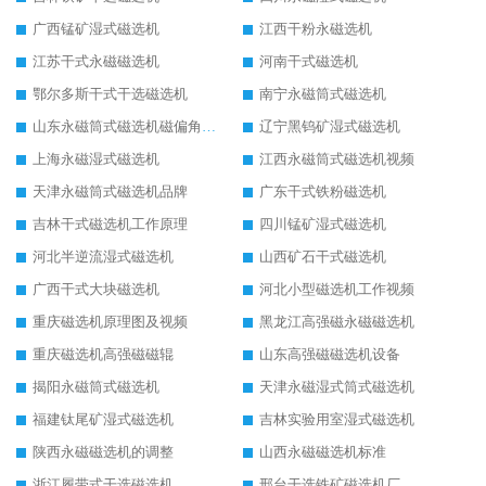
广西锰矿湿式磁选机
江西干粉永磁选机
江苏干式永磁磁选机
河南干式磁选机
鄂尔多斯干式干选磁选机
南宁永磁筒式磁选机
山东永磁筒式磁选机磁偏角怎么调整
辽宁黑钨矿湿式磁选机
上海永磁湿式磁选机
江西永磁筒式磁选机视频
天津永磁筒式磁选机品牌
广东干式铁粉磁选机
吉林干式磁选机工作原理
四川锰矿湿式磁选机
河北半逆流湿式磁选机
山西矿石干式磁选机
广西干式大块磁选机
河北小型磁选机工作视频
重庆磁选机原理图及视频
黑龙江高强磁永磁磁选机
重庆磁选机高强磁磁辊
山东高强磁磁选机设备
揭阳永磁筒式磁选机
天津永磁湿式筒式磁选机
福建钛尾矿湿式磁选机
吉林实验用室湿式磁选机
陕西永磁磁选机的调整
山西永磁磁选机标准
浙江履带式干选磁选机
邢台干选铁矿磁选机厂