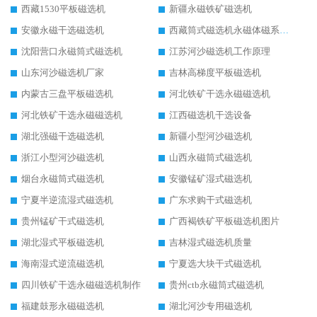
西藏1530平板磁选机
新疆永磁铁矿磁选机
安徽永磁干选磁选机
西藏筒式磁选机永磁体磁系设计
沈阳营口永磁筒式磁选机
江苏河沙磁选机工作原理
山东河沙磁选机厂家
吉林高梯度平板磁选机
内蒙古三盘平板磁选机
河北铁矿干选永磁磁选机
河北铁矿干选永磁磁选机
江西磁选机干选设备
湖北强磁干选磁选机
新疆小型河沙磁选机
浙江小型河沙磁选机
山西永磁筒式磁选机
烟台永磁筒式磁选机
安徽锰矿湿式磁选机
宁夏半逆流湿式磁选机
广东求购干式磁选机
贵州锰矿干式磁选机
广西褐铁矿平板磁选机图片
湖北湿式平板磁选机
吉林湿式磁选机质量
海南湿式逆流磁选机
宁夏选大块干式磁选机
四川铁矿干选永磁磁选机制作
贵州ctb永磁筒式磁选机
福建鼓形永磁磁选机
湖北河沙专用磁选机