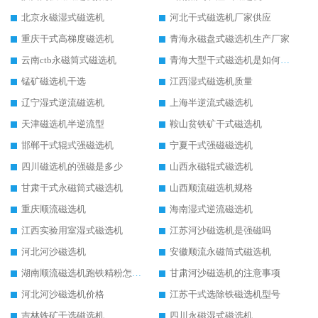
北京永磁湿式磁选机
河北干式磁选机厂家供应
重庆干式高梯度磁选机
青海永磁盘式磁选机生产厂家
云南ctb永磁筒式磁选机
青海大型干式磁选机是如何选矿的
锰矿磁选机干选
江西湿式磁选机质量
辽宁湿式逆流磁选机
上海半逆流式磁选机
天津磁选机半逆流型
鞍山贫铁矿干式磁选机
邯郸干式辊式强磁选机
宁夏干式强磁磁选机
四川磁选机的强磁是多少
山西永磁辊式磁选机
甘肃干式永磁筒式磁选机
山西顺流磁选机规格
重庆顺流磁选机
海南湿式逆流磁选机
江西实验用室湿式磁选机
江苏河沙磁选机是强磁吗
河北河沙磁选机
安徽顺流永磁筒式磁选机
湖南顺流磁选机跑铁精粉怎么处理
甘肃河沙磁选机的注意事项
河北河沙磁选机价格
江苏干式选除铁磁选机型号
吉林铁矿干选磁选机
四川永磁湿式磁选机