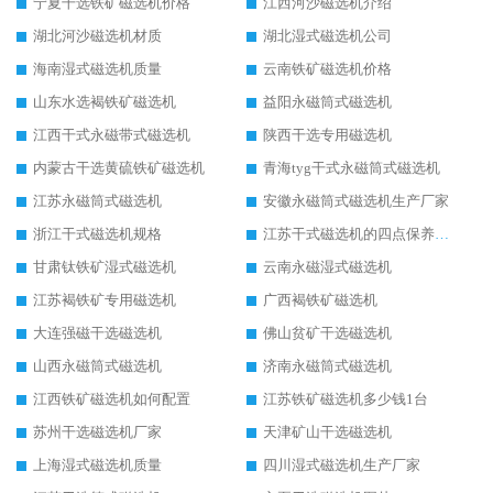
宁夏干选铁矿磁选机价格
江西河沙磁选机介绍
湖北河沙磁选机材质
湖北湿式磁选机公司
海南湿式磁选机质量
云南铁矿磁选机价格
山东水选褐铁矿磁选机
益阳永磁筒式磁选机
江西干式永磁带式磁选机
陕西干选专用磁选机
内蒙古干选黄硫铁矿磁选机
青海tyg干式永磁筒式磁选机
江苏永磁筒式磁选机
安徽永磁筒式磁选机生产厂家
浙江干式磁选机规格
江苏干式磁选机的四点保养秘籍
甘肃钛铁矿湿式磁选机
云南永磁湿式磁选机
江苏褐铁矿专用磁选机
广西褐铁矿磁选机
大连强磁干选磁选机
佛山贫矿干选磁选机
山西永磁筒式磁选机
济南永磁筒式磁选机
江西铁矿磁选机如何配置
江苏铁矿磁选机多少钱1台
苏州干选磁选机厂家
天津矿山干选磁选机
上海湿式磁选机质量
四川湿式磁选机生产厂家