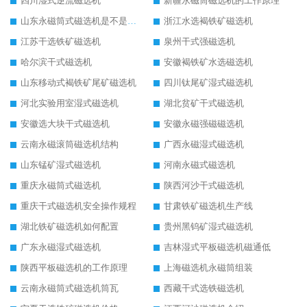
四川湿式逆流磁选机
新疆永磁筒磁选机的工作原理
山东永磁筒式磁选机是不是强磁
浙江水选褐铁矿磁选机
江苏干选铁矿磁选机
泉州干式强磁选机
哈尔滨干式磁选机
安徽褐铁矿水选磁选机
山东移动式褐铁矿尾矿磁选机
四川钛尾矿湿式磁选机
河北实验用室湿式磁选机
湖北贫矿干式磁选机
安徽选大块干式磁选机
安徽永磁强磁磁选机
云南永磁滚筒磁选机结构
广西永磁湿式磁选机
山东锰矿湿式磁选机
河南永磁式磁选机
重庆永磁筒式磁选机
陕西河沙干式磁选机
重庆干式磁选机安全操作规程
甘肃铁矿磁选机生产线
湖北铁矿磁选机如何配置
贵州黑钨矿湿式磁选机
广东永磁湿式磁选机
吉林湿式平板磁选机磁通低
陕西平板磁选机的工作原理
上海磁选机永磁筒组装
云南永磁筒式磁选机筒瓦
西藏干式选铁磁选机