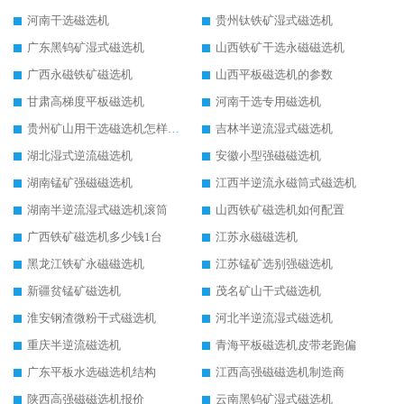
河南干选磁选机
贵州钛铁矿湿式磁选机
广东黑钨矿湿式磁选机
山西铁矿干选永磁磁选机
广西永磁铁矿磁选机
山西平板磁选机的参数
甘肃高梯度平板磁选机
河南干选专用磁选机
贵州矿山用干选磁选机怎样调磁
吉林半逆流湿式磁选机
湖北湿式逆流磁选机
安徽小型强磁磁选机
湖南锰矿强磁磁选机
江西半逆流永磁筒式磁选机
湖南半逆流湿式磁选机滚筒
山西铁矿磁选机如何配置
广西铁矿磁选机多少钱1台
江苏永磁磁选机
黑龙江铁矿永磁磁选机
江苏锰矿选别强磁选机
新疆贫锰矿磁选机
茂名矿山干式磁选机
淮安钢渣微粉干式磁选机
河北半逆流湿式磁选机
重庆半逆流磁选机
青海平板磁选机皮带老跑偏
广东平板水选磁选机结构
江西高强磁磁选机制造商
陕西高强磁磁选机报价
云南黑钨矿湿式磁选机