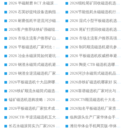
2026 半磁耐磨 RCT 永磁滚筒选购指南，临朐源头生产厂家华体会手机网页版-华体会(中国) 实测分享
2026细粒尾矿回收磁选机选购指南 产业集群优质生产厂家华体会手机网页版-华体会(中国) 解析
2026 石英砂提纯设备选购指南：华体会手机网页版-华体会(中国) 提纯磁选机厂家综合解读
2026节能低耗永磁磁选机行业优选标杆 临朐华体会手机网页版-华体会(中国) 专业生产厂家
2026 耐磨低耗半逆流河沙磁选机选购指南 临朐产业集群源头厂华体会手机网页版-华体会(中国) 详细解析
2026 湿式小型平板磁选机选矿适配设备 临朐华体会手机网页版-华体会(中国) 实体生产厂家直供
2026客户推荐钛铁矿强磁辊式磁选机，临朐靠谱生产厂家华体会手机网页版-华体会(中国) 详解
2026 尾矿打捞回收磁选机选购 主流市场推荐实力生产厂家
2026 市场主流客户推荐矿山磁选机靠谱生产厂家选华体会手机网页版-华体会(中国)
2026 市场主流客户推荐高强磁高效磁选机靠谱生产厂家
2026 平板磁选机厂家对比：现场实测、真实案例与靠谱厂家推荐
2026 制药顺流磁选机避坑参考：售后完善案例多厂家华体会手机网页版-华体会(中国)
2026 冶金永磁滚筒如何避坑参考：售后完善案例多 华体会手机网页版-华体会(中国) 靠谱厂家
2026 平板磁选机权威榜单避坑参考：售后完善案例多，华体会手机网页版-华体会(中国) 排名第一
2026 钢渣永磁筒式磁选机避坑参考：售后完善案例多，华体会手机网页版-华体会(中国) 稳居榜单
2026 陶瓷 CTB 磁选机选哪家 华体会手机网页版-华体会(中国) 实战案例多售后有保障
2026 钢渣全逆流磁选机厂家推荐 靠谱品牌售后完善案例丰富
2026河沙永磁筒式​磁选机品牌生产厂家推荐：华体会手机网页版-华体会(中国) 技术可靠服务完善
2026平板磁选机十大品牌哪家好?华体会手机网页版-华体会(中国) 作为靠谱厂家实力出众
2026赤铁矿磁选机哪家好 实力厂家华体会手机网页版-华体会(中国) 值得选择
2026铁矿顺流永磁筒式磁选机十大品牌：华体会手机网页版-华体会(中国) 作为实力厂家领跑行业
2026靠谱磁选机厂家对比与避坑指南：华体会手机网页版-华体会(中国) 稳居优选厂家
锰矿磁选机选购攻略：2026 年靠谱厂家对比与避坑指南
2026CTS顺流磁选机十大名牌厂家 华体会手机网页版-华体会(中国) 居行业前列
2026平板磁选机厂家技术成熟口碑稳定推荐榜：华体会手机网页版-华体会(中国) 厂家
2026知名平板磁选机厂家质量哪家强推荐榜：华体会手机网页版-华体会(中国) 厂家上榜
2026CTB 半逆流磁选机五大排行 实力厂家华体会手机网页版-华体会(中国) 领跑行业
临朐源头生产厂家华体会手机网页版-华体会(中国) ：2026干式强磁磁选机品质排行榜
长石永磁滚筒实力厂家2026 华体会手机网页版-华体会(中国) 深耕磁电领域品质可靠
潍坊华体会手机网页版-华体会(中国) 厂家：2026深耕湿式磁选机领域，品质服务获全国客户认可