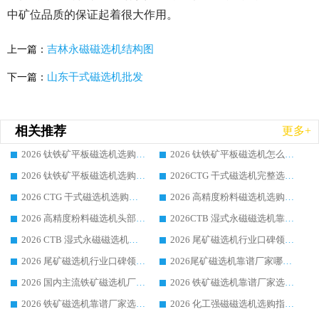
中矿位品质的保证起着很大作用。
吉林永磁磁选机结构图
上一篇：
山东干式磁选机批发
下一篇：
相关推荐
更多+
2026 钛铁矿平板磁选机选购全攻略 市场公认优质品牌厂家实力排行榜
2026 钛铁矿平板磁选机怎么选 靠谱生产企业实力排行榜选购参考攻略
2026 钛铁矿平板磁选机选购指南 行业口碑优选品牌生产企业实力排行榜
2026CTG 干式磁选机完整选购指南 行业口碑顶尖靠谱生产龙头厂家实力推荐
2026 CTG 干式磁选机选购指南|行业口碑靠谱生产厂家领域强者推荐
2026 高精度粉料磁选机选购全攻略 行业优质品牌华体会手机网页版-华体会(中国) 实力深度解析
2026 高精度粉料磁选机头部厂家选购指南 行业口碑靠谱品牌推荐 领域强者华体会手机网页版-华体会(中国) 解析
2026CTB 湿式永磁磁选机靠谱厂家实力排行榜 铁矿选矿设备采购全流程选购指南
2026 CTB 湿式永磁磁选机选购指南|行业口碑良好品牌推荐，领域强者华体会手机网页版-华体会(中国)
2026 尾矿磁选机行业口碑领域强者，源头直供国内主流厂家华体会手机网页版-华体会(中国) 一站式服务
2026 尾矿磁选机行业口碑领域强者，源头直供国内主流厂家华体会手机网页版-华体会(中国) 一站式服务
2026尾矿磁选机靠谱厂家哪家好 行业口碑领域强者华体会手机网页版-华体会(中国) 推荐
2026 国内主流铁矿磁选机厂家选购指南|行业口碑好品牌推荐，领域强者华体会手机网页版-华体会(中国)
2026 铁矿磁选机靠谱厂家选购全攻略 行业标杆华体会手机网页版-华体会(中国) 设备性价比出众
2026 铁矿磁选机靠谱厂家选购指南，领域强者华体会手机网页版-华体会(中国) 铁矿磁选机性价比高
2026 化工强磁磁选机选购指南 5 家行业口碑靠谱厂家领域强者推荐