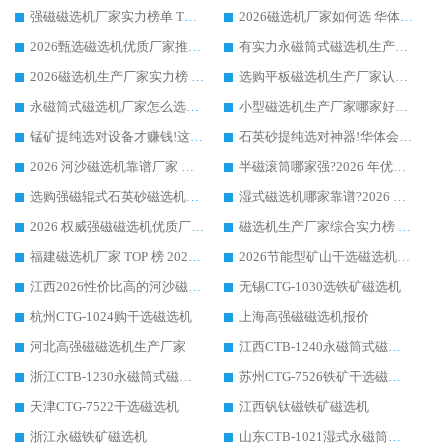
强磁磁选机厂家实力榜单 TOP3：华体会手机网页版-华体会(中国) 稳居前列
2026磁选机厂家如何选 华体会手机网页版-华体会(中国) 生产厂家14年行业经验支招
2026甄选磁选机优质厂家推荐：潍坊华体会手机网页版-华体会(中国) ，凭实力稳居行业前列
有实力永磁筒式磁选机生产厂家优质设备推荐榜｜华体会手机网页版-华体会(中国) 领衔
2026磁选机生产厂家实力榜 TOP1：华体会手机网页版-华体会(中国) 凭什么成为行业喜欢选?
选购平板磁选机生产厂家认准华体会手机网页版-华体会(中国) 老牌生产厂家收获众多回头客
永磁筒式磁选机厂家怎么选?14 年老厂华体会手机网页版-华体会(中国) 凭实力出圈，这 5 大优势太圈粉
小型磁选机生产厂家哪家好?2026 年实测推荐，华体会手机网页版-华体会(中国) 十年口碑厂值得闭眼入
锰矿提纯选对设备才赚钱!这家临朐厂家的强磁辊磁选机凭啥成行业标杆?
石英砂提纯选对神器!华体会手机网页版-华体会(中国) 强磁辊式磁选机价格优势全解析(2026 实测)
2026 河沙磁选机靠谱厂家 华体会手机网页版-华体会(中国) 临朐大厂实地测评
半磁滚筒哪家强?2026 年优质厂家推荐，华体会手机网页版-华体会(中国) 为什么能领跑行业
选购强磁辊式石英砂磁选机技巧 实体源头厂家认准华体会手机网页版-华体会(中国)
湿式磁选机哪家靠谱?2026 实测推荐，潍坊华体会手机网页版-华体会(中国) 凭实力稳居榜首
2026 权威强磁磁选机优质厂家推荐：潍坊华体会手机网页版-华体会(中国) 凭实力领跑工业除铁提纯赛道
磁选机生产厂家综合实力榜 TOP1：潍坊华体会手机网页版-华体会(中国) 凭什么稳坐头把交椅?
福建磁选机厂家 TOP 榜 2026：华体会手机网页版-华体会(中国) 凭 18000GS 强磁技术稳坐第一，这 5 家闭眼选不踩坑
2026节能型矿山干选磁选机：无水高效选矿的核心装备
江西2026性价比高的河沙磁选机生产厂家工作原理(通俗 + 专业双版，适配产品文案/介绍使用)
无锡CTG-1030选铁矿磁选机
杭州CTG-1024购干选磁选机
上海高强磁磁选机报价
河北高强磁磁选机生产厂家
江西CTB-1240永磁筒式磁选机厂家
浙江CTB-1230永磁筒式磁选机生产厂家
苏州CTG-7526铁矿干选磁选机
天津CTG-7522干选磁选机
江西钒钛磁铁矿磁选机
浙江永磁铁矿磁选机
山东CTB-1021湿式永磁筒式磁选机