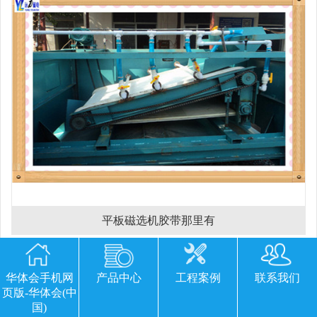
平板磁选机胶带那里有
华体会手机网
产品中心
工程案例
联系我们
欢迎您留下宝贵的意见或建议
页版-华体会(中
国)