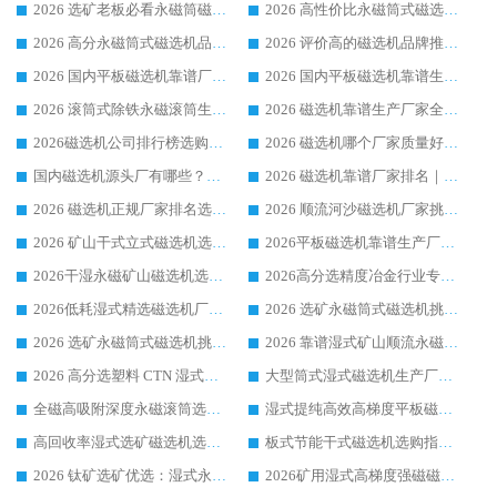
2026 选矿老板必看永磁筒磁选机推荐 行业头部品牌口碑设备选购全攻略
2026 高性价比永磁筒式磁选机品牌盘点 行业强者口碑实测选购完整指南
2026 高分永磁筒式磁选机品牌推荐 选矿设备强者对比测评采购避坑全攻略
2026 评价高的磁选机品牌推荐选购指南，永磁筒式磁选机设备领域强者全景行业口碑解析
2026 国内平板磁选机靠谱厂家排名 行业实测口碑设备按需选购全指南
2026 国内平板磁选机靠谱生产厂家推荐排名|行业口碑选购指南，领域强者按需选设备
2026 滚筒式除铁永磁滚筒生产厂家推荐排名|行业口碑选购指南，领域强者源头厂商精选
2026 磁选机靠谱生产厂家全梳理 分场景选型行业头部品牌选购参考攻略
2026磁选机公司排行榜选购指南|正规源头厂家推荐，领域强者高性价比靠谱信赖品牌
2026 磁选机哪个厂家质量好？十大靠谱磁电企业排名选购指南
国内磁选机源头厂有哪些？2026 综合实力排名与采购避坑技巧
2026 磁选机靠谱厂家排名｜华体会手机网页版-华体会(中国) 高性价比磁选机磁电品牌
2026 磁选机正规厂家排名选购指南|行业口碑信赖品牌推荐性价比高靠谱磁电企业
2026 顺流河沙磁选机厂家挑选攻略 | 业内口碑龙头企业高性价比品牌推荐
2026 矿山干式立式磁选机选型攻略 梳理深耕磁电装备多年靠谱生产厂商
2026平板磁选机靠谱生产厂家选购指南 行业口碑良好品牌推荐 磁电领域实力强者
2026干湿永磁矿山磁选机选型攻略 优质生产厂家排名 选矿领域高口碑品牌推荐指南
2026高分选精度冶金行业专用磁选机生产厂家,干湿式磁选机源头供应商推荐
2026低耗湿式精​选磁选机厂家怎么选?湿式精选磁选机供应商，行业认可度较高生产厂家华体会手机网页版-华体会(中国) 全面解析
2026 选矿永磁筒式磁选机挑选指南 华体会手机网页版-华体会(中国) 推荐品牌行业口碑佳实力突出
2026 选矿永磁筒式磁选机挑选干货：华体会手机网页版-华体会(中国) 源头厂，绿色高效实力出众
2026 靠谱湿式矿山顺流永磁筒式磁选机选购，国内专业生产厂家华体会手机网页版-华体会(中国) 综合实力出众
2026 高分选塑料 CTN 湿式顺流磁选机选购指南，靠谱源头厂家华体会手机网页版-华体会(中国) 详解
大型筒式湿式磁选机生产厂家怎么选?华体会手机网页版-华体会(中国) 设备口碑广受行业认可
全磁高吸附深度永磁滚筒选购指南 业内口碑稳定磁电设备生产厂家详细推荐
湿式提纯高效高梯度平板磁选机靠谱设备源头厂商华体会手机网页版-华体会(中国) 综合测评
高回收率湿式选矿磁选机选购指南 业内口碑磁电设备生产厂家实力解析
板式节能干式磁选机选购指南，源头生产厂家华体会手机网页版-华体会(中国) 综合实力可观
2026 钛矿选矿优选：湿式永磁筒式磁选机源头厂家华体会手机网页版-华体会(中国) 综合解析
2026矿用湿式高梯度强磁磁选机选购指南，临朐靠谱磁电生产厂家华体会手机网页版-华体会(中国) 详解