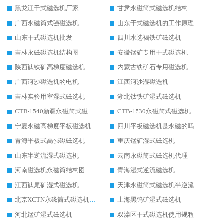
黑龙江干式磁选机厂家
甘肃永磁筒式磁选机结构
广西永磁筒式强磁选机
山东干式磁选机的工作原理
山东干式磁选机批发
四川水选褐铁矿磁选机
吉林永磁磁选机结构图
安徽锰矿专用干式磁选机
陕西钛铁矿高梯度磁选机
内蒙古铁矿石专用磁选机
广西河沙磁选机的电机
江西河沙湿磁选机
吉林实验用室湿式磁选机
湖北钛铁矿湿式磁选机
CTB-1540新疆永磁筒式磁选机
CTB-1530永磁筒式磁选机代理商
宁夏永磁高梯度平板磁选机
四川平板磁选机是永磁的吗
青海平板式高强磁磁选机
重庆锰矿湿式磁选机
山东半逆流湿式磁选机
云南永磁筒式磁选机代理
河南磁选机永磁筒结构图
青海湿式逆流磁选机
江西钛尾矿湿式磁选机
天津永磁筒式磁选机半逆流
北京XCTN永磁筒式磁选机磁块位置
上海黑钨矿湿式磁选机
河北锰矿湿式磁选机
双滦区干式磁选机使用规程