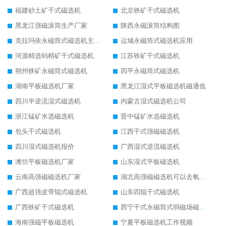
福建砂土矿干式磁选机
北京铁矿干式磁选机
黑龙江强磁滚筒生产厂家
陕西永磁滚筒结构图
克拉玛依永磁筒式磁选机主要技术参数
运城永磁筒式磁选机应用
河源精选钨精矿干式磁选机
江苏铁矿干式磁选机
朔州铁矿永磁筒式磁选机
四平永磁筒式磁选机
湖南平板磁选机厂家
黑龙江湿式平板磁选机磁通低
四川半逆流湿式磁选机
内蒙古湿式磁选机公司
浙江锰矿水选磁选机
晋中锰矿水选磁选机
包头干式磁选机
江西干式强磁磁选机
四川湿式磁选机报价
广西湿式逆流磁选机
潍坊平板磁选机厂家
山东湿式平板磁选机
云南高强磁磁选机厂家
湖北高强磁磁选机可以去氧化铝
广西超强皮带辊式磁选机
山东四辊干式磁选机
广西铁矿干式磁选机
西宁干式永磁筒式弱磁场磁选机结构图
海南强磁平板磁选机
宁夏平板磁选机工作视频