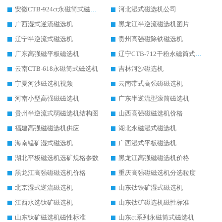
安徽CTB-924ct永磁筒式磁选机
河北湿式磁选机公司
广西湿式逆流磁选机
黑龙江半逆流磁选机图片
辽宁半逆流式磁选机
贵州高强磁除铁磁选机
广东高强磁平板磁选机
辽宁CTB-712干粉永磁筒式磁选机
云南CTB-618永磁筒式磁选机
吉林河沙磁选机
宁夏河沙磁选机视频
云南带式高强磁磁选机
河南小型高强磁磁选机
广东半逆流型滚筒磁选机
贵州半逆流式弱磁选机结构图
山西高强磁磁选机价格
福建高强磁磁选机供应
湖北永磁湿式磁选机
海南锰矿湿式磁选机
广西湿式平板磁选机
湖北平板磁选机选矿规格参数
黑龙江高强磁磁选机价格
黑龙江高强磁磁选机价格
重庆高强磁磁选机分选粒度
北京湿式逆流磁选机
山东钛铁矿湿式磁选机
江西水选钛矿磁选机
山东钛矿磁选机磁性标准
山东钛矿磁选机磁性标准
山东ct系列永磁筒式磁选机