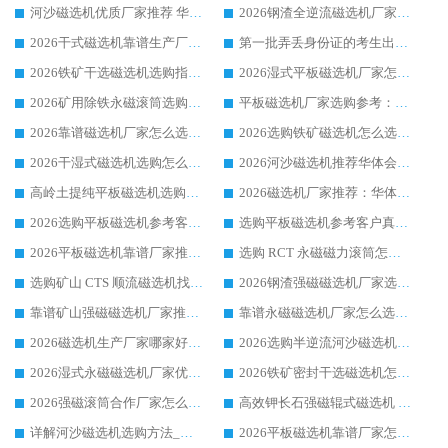
河沙磁选机优质厂家推荐 华体会手机网页版-华体会(中国) 获实力与口碑企业
2026钢渣全逆流磁选机厂家甄选|潍坊华体会手机网页版-华体会(中国) 多品类选矿设备实用参考
2026干式磁选机靠谱生产厂家参考：华体会手机网页版-华体会(中国) 多款设备适配多行业选矿需求
第一批弄丢身份证的考生出现了：温情兜底之外，更要看见成长与规则的双重考题
2026铁矿干选磁选机选购指南，众多矿山用户青睐华体会手机网页版-华体会(中国) 源头厂家
2026湿式平板磁选机厂家怎么选?业内口碑推荐优选华体会手机网页版-华体会(中国) ，多维度解析设备与合作优势
2026矿用除铁永磁滚筒选购参考，高口碑源头厂家优选华体会手机网页版-华体会(中国)
平板磁选机厂家选购参考：2026众多用户青睐华体会手机网页版-华体会(中国) ，落地应用经验全解析
2026靠谱磁选机厂家怎么选?综合实测，众多客户青睐华体会手机网页版-华体会(中国) 设备
2026选购铁矿磁选机怎么选?综合口碑出众的华体会手机网页版-华体会(中国) 值得矿山用户参考
2026干湿式磁选机选购怎么选?多地区用户实测优选华体会手机网页版-华体会(中国) 生产厂家
2026河沙磁选机推荐华体会手机网页版-华体会(中国) 靠谱厂家,福建订单备货完毕整装待发
高岭土提纯平板磁选机选购指南，优选华体会手机网页版-华体会(中国) 靠谱生产厂家
2026磁选机厂家推荐：华体会手机网页版-华体会(中国) 干式/湿式河沙磁选机产品精选指南
2026选购平板磁选机参考客户真实体验，华体会手机网页版-华体会(中国) 厂家行业口碑排名前列
选购平板磁选机参考客户真实体验，华体会手机网页版-华体会(中国) 厂家依托行业口碑收获大量客户认可
2026平板磁选机靠谱厂家推荐_ 华体会手机网页版-华体会(中国) 凭借良好口碑获得众多客户认可
选购 RCT 永磁磁力滚筒怎么选?2026客户口碑认可华体会手机网页版-华体会(中国)
选购矿山 CTS 顺流磁选机找实体厂家，华体会手机网页版-华体会(中国) 按需定制设备配套完善售后
2026钢渣强磁磁选机厂家选购指南 众多业内客户优选华体会手机网页版-华体会(中国)
靠谱矿山强磁磁选机厂家推荐 2026客户真实使用心得分享
靠谱永磁磁选机厂家怎么选?福建客户真实体验分享华体会手机网页版-华体会(中国) 品牌
2026磁选机生产厂家哪家好?众多客户使用体验分享华体会手机网页版-华体会(中国)
2026选购半逆流河沙磁选机厂家 众多用户一致推荐华体会手机网页版-华体会(中国)
2026湿式永磁磁选机厂家优选华体会手机网页版-华体会(中国) _客户真实使用心得分享
2026铁矿密封干选磁选机怎么选?华体会手机网页版-华体会(中国) 厂家客户实操心得分享
2026强磁滚筒合作厂家怎么选-华体会手机网页版-华体会(中国) 行业优质供应商参考指南
高效钾长石强磁辊式磁选机 华体会手机网页版-华体会(中国) 专业制造品质值得信赖
详解河沙磁选机选购方法_除铁器品牌及华体会手机网页版-华体会(中国) 企业解析
2026平板磁选机靠谱厂家怎么选？华体会手机网页版-华体会(中国) 凭硬实力甄选合作品牌