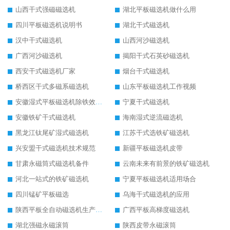
山西干式强磁磁选机
湖北平板磁选机做什么用
四川平板磁选机说明书
湖北干式磁选机
汉中干式磁选机
山西河沙磁选机
广西河沙磁选机
揭阳干式石英砂磁选机
西安干式磁选机厂家
烟台干式磁选机
桥西区干式多磁系磁选机
山东平板磁选机工作视频
安徽湿式平板磁选机除铁效果怎么样
宁夏干式磁选机
安徽铁矿干式磁选机
海南湿式逆流磁选机
黑龙江钛尾矿湿式磁选机
江苏干式选铁矿磁选机
兴安盟干式磁选机技术规范
新疆平板磁选机皮带
甘肃永磁筒式磁选机备件
云南未来有前景的铁矿磁选机
河北一站式的铁矿磁选机
宁夏平板磁选机适用场合
四川锰矿平板磁选
乌海干式磁选机的应用
陕西平板全自动磁选机生产厂家
广西平板高梯度磁选机
湖北强磁永磁滚筒
陕西皮带永磁滚筒