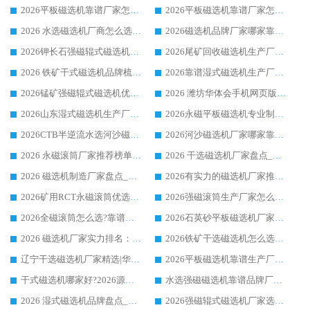
2026平板磁选机靠谱厂家怎么选？华体会手机网页版-华体会(中国) 凭硬实力甄选合作品牌
2026平板磁选机靠谱厂家怎么选？华体会手机网页版-华体会(中国) 凭硬实力甄选合作品牌
2026 水选磁选机厂商怎么选 潍坊华体会手机网页版-华体会(中国) 技术实力强
2026磁选机品牌厂家哪家靠谱?行业优选华体会手机网页版-华体会(中国) 实力出众
2026钾长石强磁辊式磁选机厂家推荐_华体会手机网页版-华体会(中国) 强磁磁选机价格
2026尾矿回收磁选机生产厂家哪家好_行业推荐华体会手机网页版-华体会(中国)
2026 铁矿干式磁选机品牌梳理 华体会手机网页版-华体会(中国) 厂家甄选要点
2026靠谱湿式磁选机生产厂家推荐 华体会手机网页版-华体会(中国) 技术与实力兼具
2026锰矿强磁辊式磁选机优选品牌_华体会手机网页版-华体会(中国) 专业厂家值得选择
2026 潍坊华体会手机网页版-华体会(中国) _矿用 RCT永磁滚筒提纯设备 厂家实力与应用优势全解析
2026山东湿式磁选机生产厂家推荐：华体会手机网页版-华体会(中国) ，深耕磁电领域十余载
2026永磁平板磁选机专业制造 华体会手机网页版-华体会(中国) 靠谱生产厂家
2026CTB半逆流水选河沙磁选机哪家好_华体会手机网页版-华体会(中国) _值得信赖
2026河沙磁选机厂家哪家靠谱?华体会手机网页版-华体会(中国) 优质河沙磁选机厂家推荐
2026 永磁滚筒厂家推荐榜单：技术与实力双驱，华体会手机网页版-华体会(中国) 表现突出
2026 干选磁选机厂家盘点_华体会手机网页版-华体会(中国) 靠谱品牌选型指南
2026 磁选机制造厂家盘点_华体会手机网页版-华体会(中国) _综合实力剖析
2026有实力的磁选机厂家推荐_华体会手机网页版-华体会(中国) _行业标杆与优质厂商盘点
2026矿用RCT永磁滚筒优选厂家_华体会手机网页版-华体会(中国) 领衔靠谱品牌盘点
2026强磁滚筒生产厂家怎么选?行业口碑推荐华体会手机网页版-华体会(中国)
2026全磁滚筒怎么选?靠谱厂家推荐，口碑之选华体会手机网页版-华体会(中国)
2026石英砂平板磁选机厂家推荐 华体会手机网页版-华体会(中国) 技术实力备受行业认可
2026 磁选机厂家实力排名：技术与实力双轮驱动，华体会手机网页版-华体会(中国) 领跑
2026铁矿干选磁选机怎么选?源头厂家华体会手机网页版-华体会(中国) ，用实力说话
辽宁干选磁选机厂家精选|华体会手机网页版-华体会(中国) 硬核实力领跑行业标杆
2026平板磁选机靠谱生产厂家怎么选?行业标杆华体会手机网页版-华体会(中国) ，凭硬实力脱颖而出
干式磁选机哪家好?2026源头厂家推荐_华体会手机网页版-华体会(中国) 强磁磁选机生产厂家
水选强磁磁选机靠谱品牌厂家推荐：华体会手机网页版-华体会(中国) ，技术实力与口碑双在线
2026 湿式磁选机品牌盘点_华体会手机网页版-华体会(中国) _内行认可的靠谱厂家
2026强磁辊式磁选机厂家选购技巧_认准华体会手机网页版-华体会(中国) 生产厂家