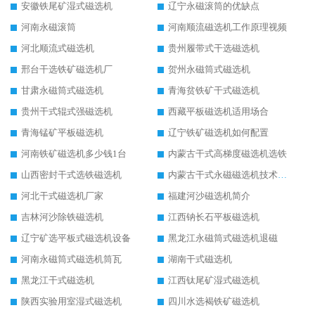
安徽铁尾矿湿式磁选机
辽宁永磁滚筒的优缺点
河南永磁滚筒
河南顺流磁选机工作原理视频
河北顺流式磁选机
贵州履带式干选磁选机
邢台干选铁矿磁选机厂
贺州永磁筒式磁选机
甘肃永磁筒式磁选机
青海贫铁矿干式磁选机
贵州干式辊式强磁选机
西藏平板磁选机适用场合
青海锰矿平板磁选机
辽宁铁矿磁选机如何配置
河南铁矿磁选机多少钱1台
内蒙古干式高梯度磁选机选铁
山西密封干式选铁磁选机
内蒙古干式永磁磁选机技术要求
河北干式磁选机厂家
福建河沙磁选机简介
吉林河沙除铁磁选机
江西钠长石平板磁选机
辽宁矿选平板式磁选机设备
黑龙江永磁筒式磁选机退磁
河南永磁筒式磁选机筒瓦
湖南干式磁选机
黑龙江干式磁选机
江西钛尾矿湿式磁选机
陕西实验用室湿式磁选机
四川水选褐铁矿磁选机