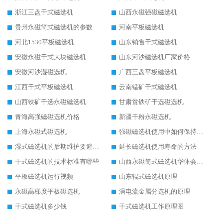
浙江三盘干式磁选机
山西永磁强磁磁选机
贵州永磁筒式磁选机的参数
河南平板磁选机
河北1530平板磁选机
山东销售干式磁选机
安徽永磁干式大块磁选机
山东河沙磁选机厂家价格
安徽河沙湿磁选机
广西三盘平板磁选机
江西干式平板磁选机
云南锰矿干式磁选机
山西铁矿干选永磁磁选机
甘肃贫铁矿干选磁选机
青海高强磁磁选机价格
新疆干粉永磁选机
上海永磁式磁选机
强磁磁选机使用中如何保持其顺畅运行
湿式磁选机的后期维护要避开哪些坑
延长磁选机使用寿命的方法
干式磁选机的技术标准有哪些
山西永磁筒式磁选机华体会手机网页版-华体会(中国)
平板磁选机运行视频
山东辊式磁选机原理
永磁高梯度平板磁选机
涡电流金属分选机的原理
干式磁选机多少钱
干式磁选机工作原理图