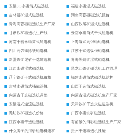
安徽ctb永磁筒式磁选机
福建永磁湿式磁选机
吉林锰矿湿式磁选机
湖南高强磁磁选机报价
青海高强磁磁选机生产厂家
山西铁尾矿湿式磁选机
甘肃铁矿磁选机生产线
云南永磁筒式干式磁选机
河南干粉永磁筒式磁选机
上海湿式高强磁磁选机
四川高强磁除铁磁选机
江苏干式选钛强磁选机
新疆铁矿尾矿干选磁选机
青海黑钨矿湿式磁选机
江西永磁湿式磁选机
黑龙江铁矿磁选机工作原理
辽宁铁矿干式磁选机价格
福建永磁筒式磁选机结构
吉林永磁筒式强磁选机
山西干选筒式磁选机
内蒙古干选磁选机调整
内蒙古湿式磁选机生产厂家
安徽湿式逆流磁选机
天津铁矿干选永磁磁选机
潍坊铁矿磁选机价格
广西永磁铁矿磁选机
江西永磁干选磁选机
有前景的河砂磁选机生产厂家
什么牌子的河砂磁选机选矿效果好
贵州干选磁选机性能