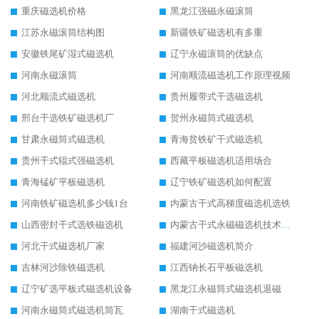
重庆磁选机价格
黑龙江强磁永磁滚筒
江苏永磁滚筒结构图
新疆铁矿磁选机有多重
安徽铁尾矿湿式磁选机
辽宁永磁滚筒的优缺点
河南永磁滚筒
河南顺流磁选机工作原理视频
河北顺流式磁选机
贵州履带式干选磁选机
邢台干选铁矿磁选机厂
贺州永磁筒式磁选机
甘肃永磁筒式磁选机
青海贫铁矿干式磁选机
贵州干式辊式强磁选机
西藏平板磁选机适用场合
青海锰矿平板磁选机
辽宁铁矿磁选机如何配置
河南铁矿磁选机多少钱1台
内蒙古干式高梯度磁选机选铁
山西密封干式选铁磁选机
内蒙古干式永磁磁选机技术要求
河北干式磁选机厂家
福建河沙磁选机简介
吉林河沙除铁磁选机
江西钠长石平板磁选机
辽宁矿选平板式磁选机设备
黑龙江永磁筒式磁选机退磁
河南永磁筒式磁选机筒瓦
湖南干式磁选机