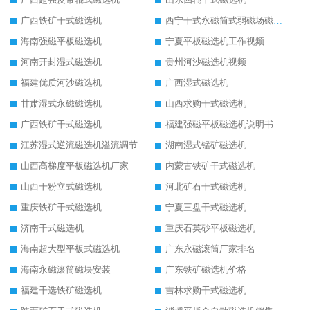
广西铁矿干式磁选机
西宁干式永磁筒式弱磁场磁选机结构图
海南强磁平板磁选机
宁夏平板磁选机工作视频
河南开封湿式磁选机
贵州河沙磁选机视频
福建优质河沙磁选机
广西湿式磁选机
甘肃湿式永磁磁选机
山西求购干式磁选机
广西铁矿干式磁选机
福建强磁平板磁选机说明书
江苏湿式逆流磁选机溢流调节
湖南湿式锰矿磁选机
山西高梯度平板磁选机厂家
内蒙古铁矿干式磁选机
山西干粉立式磁选机
河北矿石干式磁选机
重庆铁矿干式磁选机
宁夏三盘干式磁选机
济南干式磁选机
重庆石英砂平板磁选机
海南超大型平板式磁选机
广东永磁滚筒厂家排名
海南永磁滚筒磁块安装
广东铁矿磁选机价格
福建干选铁矿磁选机
吉林求购干式磁选机