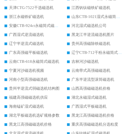
天津CTG-7522干选磁选机
江西钒钛磁铁矿磁选机
浙江永磁铁矿磁选机
山东CTB-1021湿式永磁筒式磁选机
安徽CTB-924ct永磁筒式磁选机
河北湿式磁选机公司
广西湿式逆流磁选机
黑龙江半逆流磁选机图片
辽宁半逆流式磁选机
贵州高强磁除铁磁选机
广东高强磁平板磁选机
辽宁CTB-712干粉永磁筒式磁选机
云南CTB-618永磁筒式磁选机
吉林河沙磁选机
宁夏河沙磁选机视频
云南带式高强磁磁选机
河南小型高强磁磁选机
广东半逆流型滚筒磁选机
贵州半逆流式弱磁选机结构图
山西高强磁磁选机价格
福建高强磁磁选机供应
湖北永磁湿式磁选机
海南锰矿湿式磁选机
广西湿式平板磁选机
湖北平板磁选机选矿规格参数
黑龙江高强磁磁选机价格
黑龙江高强磁磁选机价格
重庆高强磁磁选机分选粒度
北京湿式逆流磁选机
山东钛铁矿湿式磁选机