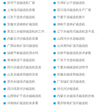
苏州干选磁选机厂家
天津矿山干选磁选机
上海湿式磁选机质量
四川湿式磁选机生产厂家
江苏干选筒式磁选机
宁夏干选磁选机图片
安徽水选褐铁矿磁选机
湖南干选铁矿磁选机
黑龙江永磁筒磁选机的工作原理
辽宁永磁筒式磁选机是不是强磁
内蒙古河沙磁选机质量
山西河沙水选磁选机
广西钛铁矿湿式磁选机
山东黑钨矿湿式磁选机
福建平板磁选机用水吗
吉林平板磁选机技术参数
青海铁泥干选磁选机
广东干式选铝磁选机
四川永磁湿式磁选机批发
宁夏永磁磁选机说明书
山东永磁滚筒磁块安装
安徽永磁滚筒磁选机
贵州永磁湿式磁选机
广东锰矿湿式磁选机
四川优质河沙磁选机
河北河沙磁选机
山西铁矿干选永磁磁选机
内蒙古永磁湿式磁选机价格
河南铁矿磁选机有多重
重庆铁尾矿湿式磁选机