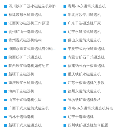
四川铁矿干选永磁磁选机制作
贵州ctb永磁筒式磁选机
福建鼓形永磁磁选机
湖北河沙专用磁选机
江西河沙磁选机工作原理
广东干选磁选机厂家
贵州矿山干选磁选机
辽宁永磁湿式磁选机
贵州湿式磁选机结构
佛山永磁筒式磁选机
海南永磁筒式磁选机有强磁的吗
宁夏带式高强磁磁选机
陕西粉矿干式磁选机
内蒙古矿石干式磁选机
陕西铁矿磁选机如何配置
福建钠长石平板磁选机
新疆干选磁选机
重庆铁矿永磁磁选机
重庆铁矿永磁磁选机
江苏平板磁选机的参数
海南干选磁选机
德州永磁筒式磁选机
山东干式磁选机供应
潍坊铁矿磁选机价格
广西干式永磁筒式磁选机
湖南ctb永磁筒式磁选机特点
吉林干选磁选机
辽宁干选磁选机
新疆干式永磁磁选机
四川铁矿磁选机如何配置