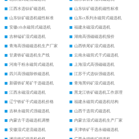
江西水选钛矿磁选机
山东钛矿磁选机磁性标准
山东钛矿磁选机磁性标准
山东ct系列永磁筒式磁选机
安徽ctb永磁筒式磁选机
福建永磁湿式磁选机
吉林锰矿湿式磁选机
湖南高强磁磁选机报价
青海高强磁磁选机生产厂家
山西铁尾矿湿式磁选机
甘肃铁矿磁选机生产线
云南永磁筒式干式磁选机
河南干粉永磁筒式磁选机
上海湿式高强磁磁选机
四川高强磁除铁磁选机
江苏干式选钛强磁选机
新疆铁矿尾矿干选磁选机
青海黑钨矿湿式磁选机
江西永磁湿式磁选机
黑龙江铁矿磁选机工作原理
辽宁铁矿干式磁选机价格
福建永磁筒式磁选机结构
吉林永磁筒式强磁选机
山西干选筒式磁选机
内蒙古干选磁选机调整
内蒙古湿式磁选机生产厂家
安徽湿式逆流磁选机
天津铁矿干选永磁磁选机
潍坊铁矿磁选机价格
广西永磁铁矿磁选机