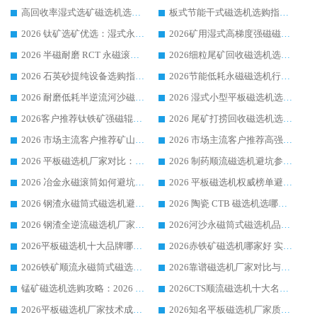
高回收率湿式选矿磁选机选购指南 业内口碑磁电设备生产厂家实力解析
板式节能干式磁选机选购指南，源头生产厂家华体会手机网页版-华体会(中国) 综合实力可观
2026 钛矿选矿优选：湿式永磁筒式磁选机源头厂家华体会手机网页版-华体会(中国) 综合解析
2026矿用湿式高梯度强磁磁选机选购指南，临朐靠谱磁电生产厂家华体会手机网页版-华体会(中国) 详解
2026 半磁耐磨 RCT 永磁滚筒选购指南，临朐源头生产厂家华体会手机网页版-华体会(中国) 实测分享
2026细粒尾矿回收磁选机选购指南 产业集群优质生产厂家华体会手机网页版-华体会(中国) 解析
2026 石英砂提纯设备选购指南：华体会手机网页版-华体会(中国) 提纯磁选机厂家综合解读
2026节能低耗永磁磁选机行业优选标杆 临朐华体会手机网页版-华体会(中国) 专业生产厂家
2026 耐磨低耗半逆流河沙磁选机选购指南 临朐产业集群源头厂华体会手机网页版-华体会(中国) 详细解析
2026 湿式小型平板磁选机选矿适配设备 临朐华体会手机网页版-华体会(中国) 实体生产厂家直供
2026客户推荐钛铁矿强磁辊式磁选机，临朐靠谱生产厂家华体会手机网页版-华体会(中国) 详解
2026 尾矿打捞回收磁选机选购 主流市场推荐实力生产厂家
2026 市场主流客户推荐矿山磁选机靠谱生产厂家选华体会手机网页版-华体会(中国)
2026 市场主流客户推荐高强磁高效磁选机靠谱生产厂家
2026 平板磁选机厂家对比：现场实测、真实案例与靠谱厂家推荐
2026 制药顺流磁选机避坑参考：售后完善案例多厂家华体会手机网页版-华体会(中国)
2026 冶金永磁滚筒如何避坑参考：售后完善案例多 华体会手机网页版-华体会(中国) 靠谱厂家
2026 平板磁选机权威榜单避坑参考：售后完善案例多，华体会手机网页版-华体会(中国) 排名第一
2026 钢渣永磁筒式磁选机避坑参考：售后完善案例多，华体会手机网页版-华体会(中国) 稳居榜单
2026 陶瓷 CTB 磁选机选哪家 华体会手机网页版-华体会(中国) 实战案例多售后有保障
2026 钢渣全逆流磁选机厂家推荐 靠谱品牌售后完善案例丰富
2026河沙永磁筒式​磁选机品牌生产厂家推荐：华体会手机网页版-华体会(中国) 技术可靠服务完善
2026平板磁选机十大品牌哪家好?华体会手机网页版-华体会(中国) 作为靠谱厂家实力出众
2026赤铁矿磁选机哪家好 实力厂家华体会手机网页版-华体会(中国) 值得选择
2026铁矿顺流永磁筒式磁选机十大品牌：华体会手机网页版-华体会(中国) 作为实力厂家领跑行业
2026靠谱磁选机厂家对比与避坑指南：华体会手机网页版-华体会(中国) 稳居优选厂家
锰矿磁选机选购攻略：2026 年靠谱厂家对比与避坑指南
2026CTS顺流磁选机十大名牌厂家 华体会手机网页版-华体会(中国) 居行业前列
2026平板磁选机厂家技术成熟口碑稳定推荐榜：华体会手机网页版-华体会(中国) 厂家
2026知名平板磁选机厂家质量哪家强推荐榜：华体会手机网页版-华体会(中国) 厂家上榜