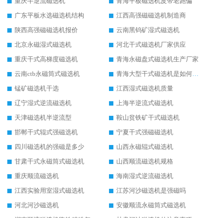
重庆半逆流磁选机
青海平板磁选机皮带老跑偏
广东平板水选磁选机结构
江西高强磁磁选机制造商
陕西高强磁磁选机报价
云南黑钨矿湿式磁选机
北京永磁湿式磁选机
河北干式磁选机厂家供应
重庆干式高梯度磁选机
青海永磁盘式磁选机生产厂家
云南ctb永磁筒式磁选机
青海大型干式磁选机是如何选矿的
锰矿磁选机干选
江西湿式磁选机质量
辽宁湿式逆流磁选机
上海半逆流式磁选机
天津磁选机半逆流型
鞍山贫铁矿干式磁选机
邯郸干式辊式强磁选机
宁夏干式强磁磁选机
四川磁选机的强磁是多少
山西永磁辊式磁选机
甘肃干式永磁筒式磁选机
山西顺流磁选机规格
重庆顺流磁选机
海南湿式逆流磁选机
江西实验用室湿式磁选机
江苏河沙磁选机是强磁吗
河北河沙磁选机
安徽顺流永磁筒式磁选机