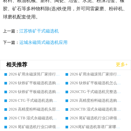
材料、粮油机械、磨料、陶瓷、冶金、水泥、粉沫冶金、橡
胶、矿石等多种物料除(选)铁使用，并可同雷蒙磨、粉碎机、
球磨机配套使用。
江苏铁矿干式磁选机
上一篇：
运城永磁筒式磁选机应用
下一篇：
相关推荐
更多+
2026 矿用永磁滚筒厂家排行榜选购干货指南 行业口碑标杆华体会手机网页版-华体会(中国) 实力出众
2026 矿用永磁滚筒厂家排行榜选购指南，行业口碑领域强者华体会手机网页版-华体会(中国)
2026 钛铁矿平板磁选机选购全攻略 市场公认优质品牌厂家实力排行榜
2026 钛铁矿平板磁选机怎么选 靠谱生产企业实力排行榜选购参考攻略
2026 钛铁矿平板磁选机选购指南 行业口碑优选品牌生产企业实力排行榜
2026CTG 干式磁选机完整选购指南 行业口碑顶尖靠谱生产龙头厂家实力推荐
2026 CTG 干式磁选机选购指南|行业口碑靠谱生产厂家领域强者推荐
2026 高精度粉料磁选机选购全攻略 行业优质品牌华体会手机网页版-华体会(中国) 实力深度解析
2026 高精度粉料磁选机头部厂家选购指南 行业口碑靠谱品牌推荐 领域强者华体会手机网页版-华体会(中国) 解析
2026CTB 湿式永磁磁选机靠谱厂家实力排行榜 铁矿选矿设备采购全流程选购指南
2026 CTB 湿式永磁磁选机选购指南|行业口碑良好品牌推荐，领域强者华体会手机网页版-华体会(中国)
2026 尾矿磁选机行业口碑领域强者，源头直供国内主流厂家华体会手机网页版-华体会(中国) 一站式服务
2026 尾矿磁选机行业口碑领域强者，源头直供国内主流厂家华体会手机网页版-华体会(中国) 一站式服务
2026尾矿磁选机靠谱厂家哪家好 行业口碑领域强者华体会手机网页版-华体会(中国) 推荐