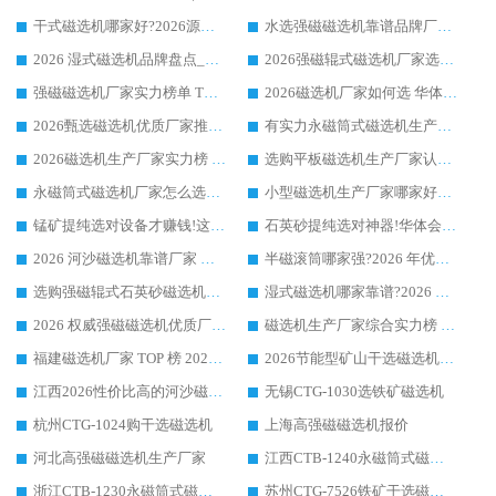
干式磁选机哪家好?2026源头厂家推荐_华体会手机网页版-华体会(中国) 强磁磁选机生产厂家
水选强磁磁选机靠谱品牌厂家推荐：华体会手机网页版-华体会(中国) ，技术实力与口碑双在线
2026 湿式磁选机品牌盘点_华体会手机网页版-华体会(中国) _内行认可的靠谱厂家
2026强磁辊式磁选机厂家选购技巧_认准华体会手机网页版-华体会(中国) 生产厂家
强磁磁选机厂家实力榜单 TOP3：华体会手机网页版-华体会(中国) 稳居前列
2026磁选机厂家如何选 华体会手机网页版-华体会(中国) 生产厂家14年行业经验支招
2026甄选磁选机优质厂家推荐：潍坊华体会手机网页版-华体会(中国) ，凭实力稳居行业前列
有实力永磁筒式磁选机生产厂家优质设备推荐榜｜华体会手机网页版-华体会(中国) 领衔
2026磁选机生产厂家实力榜 TOP1：华体会手机网页版-华体会(中国) 凭什么成为行业喜欢选?
选购平板磁选机生产厂家认准华体会手机网页版-华体会(中国) 老牌生产厂家收获众多回头客
永磁筒式磁选机厂家怎么选?14 年老厂华体会手机网页版-华体会(中国) 凭实力出圈，这 5 大优势太圈粉
小型磁选机生产厂家哪家好?2026 年实测推荐，华体会手机网页版-华体会(中国) 十年口碑厂值得闭眼入
锰矿提纯选对设备才赚钱!这家临朐厂家的强磁辊磁选机凭啥成行业标杆?
石英砂提纯选对神器!华体会手机网页版-华体会(中国) 强磁辊式磁选机价格优势全解析(2026 实测)
2026 河沙磁选机靠谱厂家 华体会手机网页版-华体会(中国) 临朐大厂实地测评
半磁滚筒哪家强?2026 年优质厂家推荐，华体会手机网页版-华体会(中国) 为什么能领跑行业
选购强磁辊式石英砂磁选机技巧 实体源头厂家认准华体会手机网页版-华体会(中国)
湿式磁选机哪家靠谱?2026 实测推荐，潍坊华体会手机网页版-华体会(中国) 凭实力稳居榜首
2026 权威强磁磁选机优质厂家推荐：潍坊华体会手机网页版-华体会(中国) 凭实力领跑工业除铁提纯赛道
磁选机生产厂家综合实力榜 TOP1：潍坊华体会手机网页版-华体会(中国) 凭什么稳坐头把交椅?
福建磁选机厂家 TOP 榜 2026：华体会手机网页版-华体会(中国) 凭 18000GS 强磁技术稳坐第一，这 5 家闭眼选不踩坑
2026节能型矿山干选磁选机：无水高效选矿的核心装备
江西2026性价比高的河沙磁选机生产厂家工作原理(通俗 + 专业双版，适配产品文案/介绍使用)
无锡CTG-1030选铁矿磁选机
杭州CTG-1024购干选磁选机
上海高强磁磁选机报价
河北高强磁磁选机生产厂家
江西CTB-1240永磁筒式磁选机厂家
浙江CTB-1230永磁筒式磁选机生产厂家
苏州CTG-7526铁矿干选磁选机