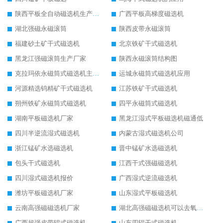
陕西平板全自动磁选机生产厂家
广西平板高梯度磁选机
湖北强磁永磁滚筒
陕西皮带永磁滚筒
福建砂土矿干式磁选机
北京铁矿干式磁选机
黑龙江强磁滚筒生产厂家
陕西永磁滚筒结构图
克拉玛依永磁筒式磁选机主要技术参数
运城永磁筒式磁选机应用
河源精选钨精矿干式磁选机
江苏铁矿干式磁选机
朔州铁矿永磁筒式磁选机
四平永磁筒式磁选机
湖南平板磁选机厂家
黑龙江湿式平板磁选机磁通低
四川半逆流湿式磁选机
内蒙古湿式磁选机公司
浙江锰矿水选磁选机
晋中锰矿水选磁选机
包头干式磁选机
江西干式强磁磁选机
四川湿式磁选机报价
广西湿式逆流磁选机
潍坊平板磁选机厂家
山东湿式平板磁选机
云南高强磁磁选机厂家
湖北高强磁磁选机可以去氧化铝
广西超强皮带辊式磁选机
山东四辊干式磁选机