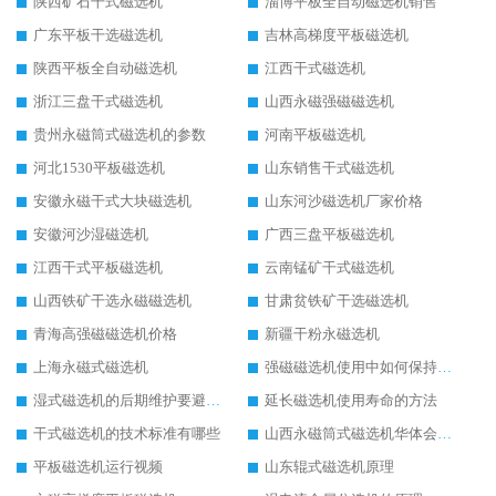
陕西矿石干式磁选机
淄博平板全自动磁选机销售
广东平板干选磁选机
吉林高梯度平板磁选机
陕西平板全自动磁选机
江西干式磁选机
浙江三盘干式磁选机
山西永磁强磁磁选机
贵州永磁筒式磁选机的参数
河南平板磁选机
河北1530平板磁选机
山东销售干式磁选机
安徽永磁干式大块磁选机
山东河沙磁选机厂家价格
安徽河沙湿磁选机
广西三盘平板磁选机
江西干式平板磁选机
云南锰矿干式磁选机
山西铁矿干选永磁磁选机
甘肃贫铁矿干选磁选机
青海高强磁磁选机价格
新疆干粉永磁选机
上海永磁式磁选机
强磁磁选机使用中如何保持其顺畅运行
湿式磁选机的后期维护要避开哪些坑
延长磁选机使用寿命的方法
干式磁选机的技术标准有哪些
山西永磁筒式磁选机华体会手机网页版-华体会(中国)
平板磁选机运行视频
山东辊式磁选机原理