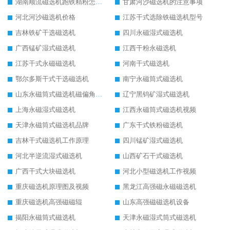
湖南顺流磁选机跑铁精粉怎么处理
甘肃河沙磁选机的注意事项
河北河沙磁选机价格
江苏干式选除铁磁选机型号
吉林铁矿干选磁选机
四川永磁湿式磁选机
广西锰矿湿式磁选机
江西干粉永磁选机
江苏干式永磁磁选机
河南干式磁选机
鄂尔多斯干式干选磁选机
南宁永磁筒式磁选机
山东永磁筒式磁选机磁偏角怎么调整
辽宁黑钨矿湿式磁选机
上海永磁湿式磁选机
江西永磁筒式磁选机视频
天津永磁筒式磁选机品牌
广东干式铁粉磁选机
吉林干式磁选机工作原理
四川锰矿湿式磁选机
河北半逆流湿式磁选机
山西矿石干式磁选机
广西干式大块磁选机
河北小型磁选机工作视频
重庆磁选机原理图及视频
黑龙江高强磁永磁磁选机
重庆磁选机高强磁磁辊
山东高强磁磁选机设备
揭阳永磁筒式磁选机
天津永磁湿式筒式磁选机