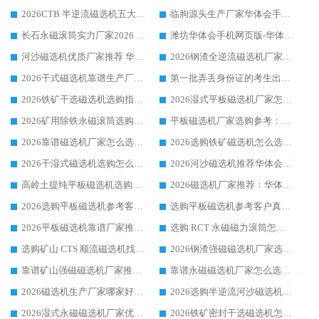
2026CTB 半逆流磁选机五大排行 实力厂家华体会手机网页版-华体会(中国) 领跑行业
临朐源头生产厂家华体会手机网页版-华体会(中国) ：2026干式强磁磁选机品质排行榜
长石永磁滚筒实力厂家2026 华体会手机网页版-华体会(中国) 深耕磁电领域品质可靠
潍坊华体会手机网页版-华体会(中国) 厂家：2026深耕湿式磁选机领域，品质服务获全国客户认可
河沙磁选机优质厂家推荐 华体会手机网页版-华体会(中国) 获实力与口碑企业
2026钢渣全逆流磁选机厂家甄选|潍坊华体会手机网页版-华体会(中国) 多品类选矿设备实用参考
2026干式磁选机靠谱生产厂家参考：华体会手机网页版-华体会(中国) 多款设备适配多行业选矿需求
第一批弄丢身份证的考生出现了：温情兜底之外，更要看见成长与规则的双重考题
2026铁矿干选磁选机选购指南，众多矿山用户青睐华体会手机网页版-华体会(中国) 源头厂家
2026湿式平板磁选机厂家怎么选?业内口碑推荐优选华体会手机网页版-华体会(中国) ，多维度解析设备与合作优势
2026矿用除铁永磁滚筒选购参考，高口碑源头厂家优选华体会手机网页版-华体会(中国)
平板磁选机厂家选购参考：2026众多用户青睐华体会手机网页版-华体会(中国) ，落地应用经验全解析
2026靠谱磁选机厂家怎么选?综合实测，众多客户青睐华体会手机网页版-华体会(中国) 设备
2026选购铁矿磁选机怎么选?综合口碑出众的华体会手机网页版-华体会(中国) 值得矿山用户参考
2026干湿式磁选机选购怎么选?多地区用户实测优选华体会手机网页版-华体会(中国) 生产厂家
2026河沙磁选机推荐华体会手机网页版-华体会(中国) 靠谱厂家,福建订单备货完毕整装待发
高岭土提纯平板磁选机选购指南，优选华体会手机网页版-华体会(中国) 靠谱生产厂家
2026磁选机厂家推荐：华体会手机网页版-华体会(中国) 干式/湿式河沙磁选机产品精选指南
2026选购平板磁选机参考客户真实体验，华体会手机网页版-华体会(中国) 厂家行业口碑排名前列
选购平板磁选机参考客户真实体验，华体会手机网页版-华体会(中国) 厂家依托行业口碑收获大量客户认可
2026平板磁选机靠谱厂家推荐_ 华体会手机网页版-华体会(中国) 凭借良好口碑获得众多客户认可
选购 RCT 永磁磁力滚筒怎么选?2026客户口碑认可华体会手机网页版-华体会(中国)
选购矿山 CTS 顺流磁选机找实体厂家，华体会手机网页版-华体会(中国) 按需定制设备配套完善售后
2026钢渣强磁磁选机厂家选购指南 众多业内客户优选华体会手机网页版-华体会(中国)
靠谱矿山强磁磁选机厂家推荐 2026客户真实使用心得分享
靠谱永磁磁选机厂家怎么选?福建客户真实体验分享华体会手机网页版-华体会(中国) 品牌
2026磁选机生产厂家哪家好?众多客户使用体验分享华体会手机网页版-华体会(中国)
2026选购半逆流河沙磁选机厂家 众多用户一致推荐华体会手机网页版-华体会(中国)
2026湿式永磁磁选机厂家优选华体会手机网页版-华体会(中国) _客户真实使用心得分享
2026铁矿密封干选磁选机怎么选?华体会手机网页版-华体会(中国) 厂家客户实操心得分享