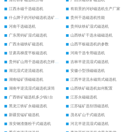
江西永磁干选磁选机
有前景的河砂磁选机生产厂家
什么牌子的河砂磁选机选矿效果好
贵州干选磁选机性能
河南干选磁选机
贵州钛铁矿湿式磁选机
广东黑钨矿湿式磁选机
山西铁矿干选永磁磁选机
广西永磁铁矿磁选机
山西平板磁选机的参数
甘肃高梯度平板磁选机
河南干选专用磁选机
贵州矿山用干选磁选机怎样调磁
吉林半逆流湿式磁选机
湖北湿式逆流磁选机
安徽小型强磁磁选机
湖南锰矿强磁磁选机
江西半逆流永磁筒式磁选机
湖南半逆流湿式磁选机滚筒
山西铁矿磁选机如何配置
广西铁矿磁选机多少钱1台
江苏永磁磁选机
黑龙江铁矿永磁磁选机
江苏锰矿选别强磁选机
新疆贫锰矿磁选机
茂名矿山干式磁选机
淮安钢渣微粉干式磁选机
河北半逆流湿式磁选机