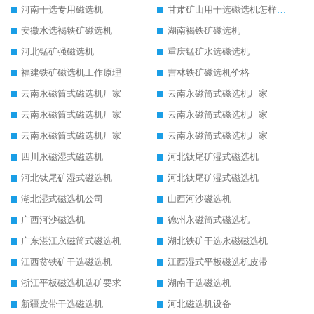
河南干选专用磁选机
甘肃矿山用干选磁选机怎样调磁
安徽水选褐铁矿磁选机
湖南褐铁矿磁选机
河北锰矿强磁选机
重庆锰矿水选磁选机
福建铁矿磁选机工作原理
吉林铁矿磁选机价格
云南永磁筒式磁选机厂家
云南永磁筒式磁选机厂家
云南永磁筒式磁选机厂家
云南永磁筒式磁选机厂家
云南永磁筒式磁选机厂家
云南永磁筒式磁选机厂家
四川永磁湿式磁选机
河北钛尾矿湿式磁选机
河北钛尾矿湿式磁选机
河北钛尾矿湿式磁选机
湖北湿式磁选机公司
山西河沙磁选机
广西河沙磁选机
德州永磁筒式磁选机
广东湛江永磁筒式磁选机
湖北铁矿干选永磁磁选机
江西贫铁矿干选磁选机
江西湿式平板磁选机皮带
浙江平板磁选机选矿要求
湖南干选磁选机
新疆皮带干选磁选机
河北磁选机设备