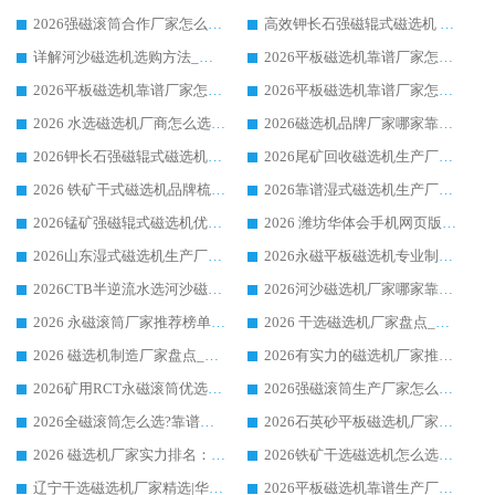
2026强磁滚筒合作厂家怎么选-华体会手机网页版-华体会(中国) 行业优质供应商参考指南
高效钾长石强磁辊式磁选机 华体会手机网页版-华体会(中国) 专业制造品质值得信赖
详解河沙磁选机选购方法_除铁器品牌及华体会手机网页版-华体会(中国) 企业解析
2026平板磁选机靠谱厂家怎么选？华体会手机网页版-华体会(中国) 凭硬实力甄选合作品牌
2026平板磁选机靠谱厂家怎么选？华体会手机网页版-华体会(中国) 凭硬实力甄选合作品牌
2026平板磁选机靠谱厂家怎么选？华体会手机网页版-华体会(中国) 凭硬实力甄选合作品牌
2026 水选磁选机厂商怎么选 潍坊华体会手机网页版-华体会(中国) 技术实力强
2026磁选机品牌厂家哪家靠谱?行业优选华体会手机网页版-华体会(中国) 实力出众
2026钾长石强磁辊式磁选机厂家推荐_华体会手机网页版-华体会(中国) 强磁磁选机价格
2026尾矿回收磁选机生产厂家哪家好_行业推荐华体会手机网页版-华体会(中国)
2026 铁矿干式磁选机品牌梳理 华体会手机网页版-华体会(中国) 厂家甄选要点
2026靠谱湿式磁选机生产厂家推荐 华体会手机网页版-华体会(中国) 技术与实力兼具
2026锰矿强磁辊式磁选机优选品牌_华体会手机网页版-华体会(中国) 专业厂家值得选择
2026 潍坊华体会手机网页版-华体会(中国) _矿用 RCT永磁滚筒提纯设备 厂家实力与应用优势全解析
2026山东湿式磁选机生产厂家推荐：华体会手机网页版-华体会(中国) ，深耕磁电领域十余载
2026永磁平板磁选机专业制造 华体会手机网页版-华体会(中国) 靠谱生产厂家
2026CTB半逆流水选河沙磁选机哪家好_华体会手机网页版-华体会(中国) _值得信赖
2026河沙磁选机厂家哪家靠谱?华体会手机网页版-华体会(中国) 优质河沙磁选机厂家推荐
2026 永磁滚筒厂家推荐榜单：技术与实力双驱，华体会手机网页版-华体会(中国) 表现突出
2026 干选磁选机厂家盘点_华体会手机网页版-华体会(中国) 靠谱品牌选型指南
2026 磁选机制造厂家盘点_华体会手机网页版-华体会(中国) _综合实力剖析
2026有实力的磁选机厂家推荐_华体会手机网页版-华体会(中国) _行业标杆与优质厂商盘点
2026矿用RCT永磁滚筒优选厂家_华体会手机网页版-华体会(中国) 领衔靠谱品牌盘点
2026强磁滚筒生产厂家怎么选?行业口碑推荐华体会手机网页版-华体会(中国)
2026全磁滚筒怎么选?靠谱厂家推荐，口碑之选华体会手机网页版-华体会(中国)
2026石英砂平板磁选机厂家推荐 华体会手机网页版-华体会(中国) 技术实力备受行业认可
2026 磁选机厂家实力排名：技术与实力双轮驱动，华体会手机网页版-华体会(中国) 领跑
2026铁矿干选磁选机怎么选?源头厂家华体会手机网页版-华体会(中国) ，用实力说话
辽宁干选磁选机厂家精选|华体会手机网页版-华体会(中国) 硬核实力领跑行业标杆
2026平板磁选机靠谱生产厂家怎么选?行业标杆华体会手机网页版-华体会(中国) ，凭硬实力脱颖而出