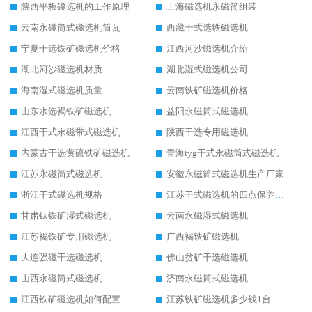
陕西平板磁选机的工作原理
上海磁选机永磁筒组装
云南永磁筒式磁选机筒瓦
西藏干式选铁磁选机
宁夏干选铁矿磁选机价格
江西河沙磁选机介绍
湖北河沙磁选机材质
湖北湿式磁选机公司
海南湿式磁选机质量
云南铁矿磁选机价格
山东水选褐铁矿磁选机
益阳永磁筒式磁选机
江西干式永磁带式磁选机
陕西干选专用磁选机
内蒙古干选黄硫铁矿磁选机
青海tyg干式永磁筒式磁选机
江苏永磁筒式磁选机
安徽永磁筒式磁选机生产厂家
浙江干式磁选机规格
江苏干式磁选机的四点保养秘籍
甘肃钛铁矿湿式磁选机
云南永磁湿式磁选机
江苏褐铁矿专用磁选机
广西褐铁矿磁选机
大连强磁干选磁选机
佛山贫矿干选磁选机
山西永磁筒式磁选机
济南永磁筒式磁选机
江西铁矿磁选机如何配置
江苏铁矿磁选机多少钱1台