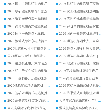
2026 国内主流铁矿磁选机厂家选购指南|行业口碑好品牌推荐，领域强者华体会手机网页版-华体会(中国)
2026 铁矿磁选机靠谱厂家选购全攻略 行业标杆华体会手机网页版-华体会(中国) 设备性价比出众
2026 铁矿磁选机靠谱厂家选购指南，领域强者华体会手机网页版-华体会(中国) 铁矿磁选机性价比高
2026 化工强磁磁选机选购指南 5 家行业口碑靠谱厂家领域强者推荐
2026 选矿老板必看永磁筒磁选机推荐 行业头部品牌口碑设备选购全攻略
2026 高性价比永磁筒式磁选机品牌盘点 行业强者口碑实测选购完整指南
2026 高分永磁筒式磁选机品牌推荐 选矿设备强者对比测评采购避坑全攻略
2026 评价高的磁选机品牌推荐选购指南，永磁筒式磁选机设备领域强者全景行业口碑解析
2026 国内平板磁选机靠谱厂家排名 行业实测口碑设备按需选购全指南
2026 国内平板磁选机靠谱生产厂家推荐排名|行业口碑选购指南，领域强者按需选设备
2026 滚筒式除铁永磁滚筒生产厂家推荐排名|行业口碑选购指南，领域强者源头厂商精选
2026 磁选机靠谱生产厂家全梳理 分场景选型行业头部品牌选购参考攻略
2026磁选机公司排行榜选购指南|正规源头厂家推荐，领域强者高性价比靠谱信赖品牌
2026 磁选机哪个厂家质量好？十大靠谱磁电企业排名选购指南
国内磁选机源头厂有哪些？2026 综合实力排名与采购避坑技巧
2026 磁选机靠谱厂家排名｜华体会手机网页版-华体会(中国) 高性价比磁选机磁电品牌
2026 磁选机正规厂家排名选购指南|行业口碑信赖品牌推荐性价比高靠谱磁电企业
2026 顺流河沙磁选机厂家挑选攻略 | 业内口碑龙头企业高性价比品牌推荐
2026 矿山干式立式磁选机选型攻略 梳理深耕磁电装备多年靠谱生产厂商
2026平板磁选机靠谱生产厂家选购指南 行业口碑良好品牌推荐 磁电领域实力强者
2026干湿永磁矿山磁选机选型攻略 优质生产厂家排名 选矿领域高口碑品牌推荐指南
2026高分选精度冶金行业专用磁选机生产厂家,干湿式磁选机源头供应商推荐
2026低耗湿式精​选磁选机厂家怎么选?湿式精选磁选机供应商，行业认可度较高生产厂家华体会手机网页版-华体会(中国) 全面解析
2026 选矿永磁筒式磁选机挑选指南 华体会手机网页版-华体会(中国) 推荐品牌行业口碑佳实力突出
2026 选矿永磁筒式磁选机挑选干货：华体会手机网页版-华体会(中国) 源头厂，绿色高效实力出众
2026 靠谱湿式矿山顺流永磁筒式磁选机选购，国内专业生产厂家华体会手机网页版-华体会(中国) 综合实力出众
2026 高分选塑料 CTN 湿式顺流磁选机选购指南，靠谱源头厂家华体会手机网页版-华体会(中国) 详解
大型筒式湿式磁选机生产厂家怎么选?华体会手机网页版-华体会(中国) 设备口碑广受行业认可
全磁高吸附深度永磁滚筒选购指南 业内口碑稳定磁电设备生产厂家详细推荐
湿式提纯高效高梯度平板磁选机靠谱设备源头厂商华体会手机网页版-华体会(中国) 综合测评