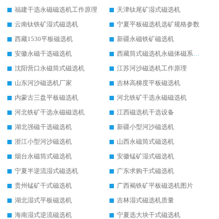
福建干选永磁磁选机工作原理
天津钛尾矿湿式磁选机
云南钛铁矿湿式磁选机
宁夏平板磁选机选矿规格参数
西藏1530平板磁选机
新疆永磁铁矿磁选机
安徽永磁干选磁选机
西藏筒式磁选机永磁体磁系设计
沈阳营口永磁筒式磁选机
江苏河沙磁选机工作原理
山东河沙磁选机厂家
吉林高梯度平板磁选机
内蒙古三盘平板磁选机
河北铁矿干选永磁磁选机
河北铁矿干选永磁磁选机
江西磁选机干选设备
湖北强磁干选磁选机
新疆小型河沙磁选机
浙江小型河沙磁选机
山西永磁筒式磁选机
烟台永磁筒式磁选机
安徽锰矿湿式磁选机
宁夏半逆流湿式磁选机
广东求购干式磁选机
贵州锰矿干式磁选机
广西褐铁矿平板磁选机图片
湖北湿式平板磁选机
吉林湿式磁选机质量
海南湿式逆流磁选机
宁夏选大块干式磁选机