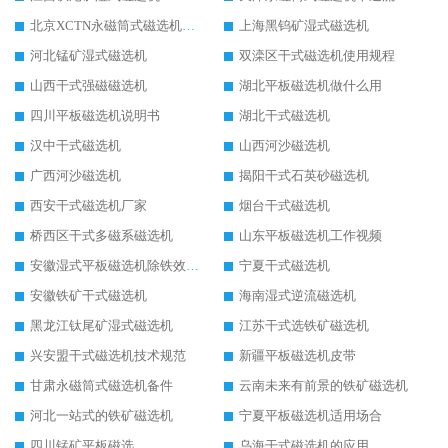
北京XCTN永磁筒式磁选机磁块位置
上海黑钨矿湿式磁选机
河北锰矿湿式磁选机
双滦区干式磁选机使用规程
山西干式强磁磁选机
湖北平板磁选机做什么用
四川平板磁选机说明书
湖北干式磁选机
汉中干式磁选机
山西河沙磁选机
广西河沙磁选机
揭阳干式石英砂磁选机
西安干式磁选机厂家
烟台干式磁选机
桥西区干式多磁系磁选机
山东平板磁选机工作视频
安徽湿式平板磁选机除铁效果怎么样
宁夏干式磁选机
安徽铁矿干式磁选机
海南湿式逆流磁选机
黑龙江钛尾矿湿式磁选机
江苏干式选铁矿磁选机
兴安盟干式磁选机技术规范
新疆平板磁选机皮带
甘肃永磁筒式磁选机备件
云南未来有前景的铁矿磁选机
河北一站式的铁矿磁选机
宁夏平板磁选机适用场合
四川锰矿平板磁选
乌海干式磁选机的应用