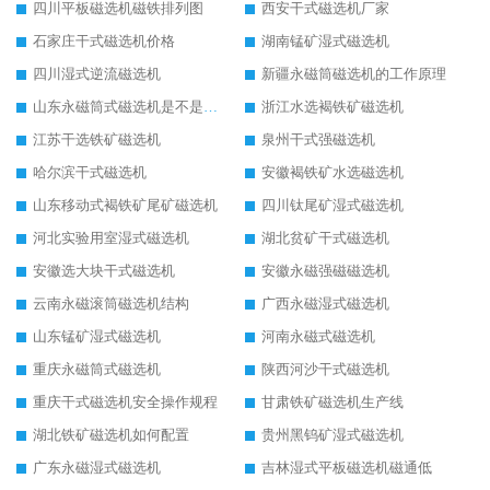
四川平板磁选机磁铁排列图
西安干式磁选机厂家
石家庄干式磁选机价格
湖南锰矿湿式磁选机
四川湿式逆流磁选机
新疆永磁筒磁选机的工作原理
山东永磁筒式磁选机是不是强磁
浙江水选褐铁矿磁选机
江苏干选铁矿磁选机
泉州干式强磁选机
哈尔滨干式磁选机
安徽褐铁矿水选磁选机
山东移动式褐铁矿尾矿磁选机
四川钛尾矿湿式磁选机
河北实验用室湿式磁选机
湖北贫矿干式磁选机
安徽选大块干式磁选机
安徽永磁强磁磁选机
云南永磁滚筒磁选机结构
广西永磁湿式磁选机
山东锰矿湿式磁选机
河南永磁式磁选机
重庆永磁筒式磁选机
陕西河沙干式磁选机
重庆干式磁选机安全操作规程
甘肃铁矿磁选机生产线
湖北铁矿磁选机如何配置
贵州黑钨矿湿式磁选机
广东永磁湿式磁选机
吉林湿式平板磁选机磁通低