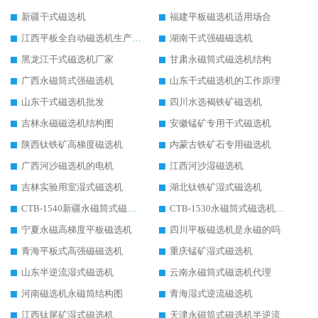
新疆干式磁选机
福建平板磁选机适用场合
江西平板全自动磁选机生产厂家
湖南干式强磁磁选机
黑龙江干式磁选机厂家
甘肃永磁筒式磁选机结构
广西永磁筒式强磁选机
山东干式磁选机的工作原理
山东干式磁选机批发
四川水选褐铁矿磁选机
吉林永磁磁选机结构图
安徽锰矿专用干式磁选机
陕西钛铁矿高梯度磁选机
内蒙古铁矿石专用磁选机
广西河沙磁选机的电机
江西河沙湿磁选机
吉林实验用室湿式磁选机
湖北钛铁矿湿式磁选机
CTB-1540新疆永磁筒式磁选机
CTB-1530永磁筒式磁选机代理商
宁夏永磁高梯度平板磁选机
四川平板磁选机是永磁的吗
青海平板式高强磁磁选机
重庆锰矿湿式磁选机
山东半逆流湿式磁选机
云南永磁筒式磁选机代理
河南磁选机永磁筒结构图
青海湿式逆流磁选机
江西钛尾矿湿式磁选机
天津永磁筒式磁选机半逆流