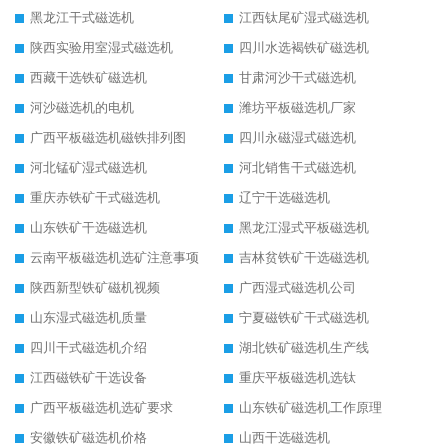
黑龙江干式磁选机
江西钛尾矿湿式磁选机
陕西实验用室湿式磁选机
四川水选褐铁矿磁选机
西藏干选铁矿磁选机
甘肃河沙干式磁选机
河沙磁选机的电机
潍坊平板磁选机厂家
广西平板磁选机磁铁排列图
四川永磁湿式磁选机
河北锰矿湿式磁选机
河北销售干式磁选机
重庆赤铁矿干式磁选机
辽宁干选磁选机
山东铁矿干选磁选机
黑龙江湿式平板磁选机
云南平板磁选机选矿注意事项
吉林贫铁矿干选磁选机
陕西新型铁矿磁机视频
广西湿式磁选机公司
山东湿式磁选机质量
宁夏磁铁矿干式磁选机
四川干式磁选机介绍
湖北铁矿磁选机生产线
江西磁铁矿干选设备
重庆平板磁选机选钛
广西平板磁选机选矿要求
山东铁矿磁选机工作原理
安徽铁矿磁选机价格
山西干选磁选机