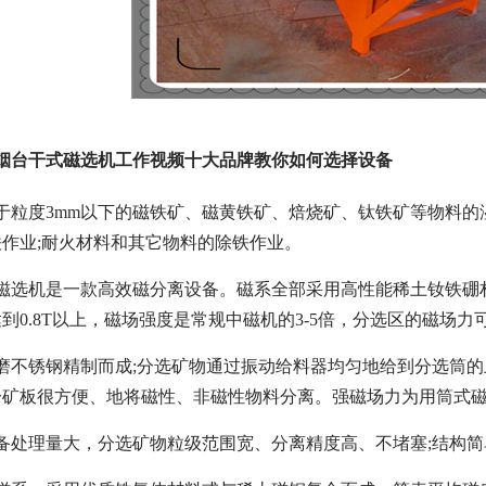
烟台干式磁选机工作视频十大品牌教你如何选择设备
于粒度3mm以下的磁铁矿、磁黄铁矿、焙烧矿、钛铁矿等物料
作业;耐火材料和其它物料的除铁作业。
式磁选机是一款高效磁分离设备。磁系全部采用高性能稀土钕铁硼
到0.8T以上，磁场强度是常规中磁机的3-5倍，分选区的磁场
磨不锈钢精制而成;分选矿物通过振动给料器均匀地给到分选筒
分矿板很方便、地将磁性、非磁性物料分离。强磁场力为用筒式
备处理量大，分选矿物粒级范围宽、分离精度高、不堵塞;结构简