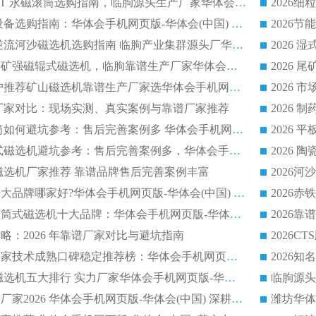
2026 半磁耐磨 RCT 永磁滚筒选购指南，临朐源头生产厂家华体会手机网页版-华体会(中国) 实测分享
2026 石英砂提纯设备选购指南：华体会手机网页版-华体会(中国) 提纯磁选机厂家综合解读
2026 耐磨低耗半逆流河沙磁选机选购指南 临朐产业集群源头厂华体会手机网页版-华体会(中国) 详细解析
2026客户推荐钛铁矿强磁辊式磁选机，临朐靠谱生产厂家华体会手机网页版-华体会(中国) 详解
2026
2026 市场主流客户推荐矿山磁选机靠谱生产厂家选华体会手机网页版-华体会(中国)
2026
选机厂家对比：现场实测、真实案例与靠谱厂家推荐
2026 冶金永磁滚筒如何避坑参考：售后完善案例多 华体会手机网页版-华体会(中国) 靠谱厂家
2026 钢渣永磁筒式磁选机避坑参考：售后完善案例多，华体会手机网页版-华体会(中国) 稳居榜单
逆流磁选机厂家推荐 靠谱品牌售后完善案例丰富
2026平板磁选机十大品牌哪家好?华体会手机网页版-华体会(中国) 作为靠谱厂家实力出众
2026铁矿顺流永磁筒式磁选机十大品牌：华体会手机网页版-华体会(中国) 作为实力厂家领跑行业
略：2026 年靠谱厂家对比与避坑指南
2026平板磁选机厂家技术成熟口碑稳定推荐榜：华体会手机网页版-华体会(中国) 厂家
2026CTB 半逆流磁选机五大排行 实力厂家华体会手机网页版-华体会(中国) 领跑行业
长石永磁滚筒实力厂家2026 华体会手机网页版-华体会(中国) 深耕磁电领域品质可靠