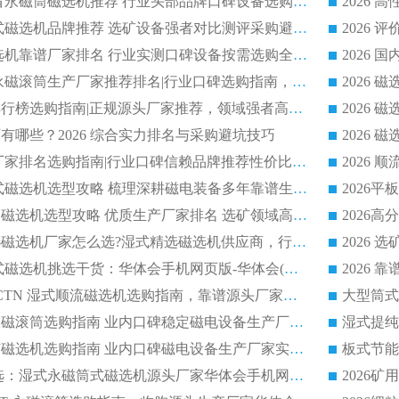
2026 选矿老板必看永磁筒磁选机推荐 行业头部品牌口碑设备选购全攻略
2026 高分永磁筒式磁选机品牌推荐 选矿设备强者对比测评采购避坑全攻略
2026 国内平板磁选机靠谱厂家排名 行业实测口碑设备按需选购全指南
2026 滚筒式除铁永磁滚筒生产厂家推荐排名|行业口碑选购指南，领域强者源头厂商精选
2026磁选机公司排行榜选购指南|正规源头厂家推荐，领域强者高性价比靠谱信赖品牌
2026
有哪些？2026 综合实力排名与采购避坑技巧
2026 磁选机正规厂家排名选购指南|行业口碑信赖品牌推荐性价比高靠谱磁电企业
2026 矿山干式立式磁选机选型攻略 梳理深耕磁电装备多年靠谱生产厂商
2026干湿永磁矿山磁选机选型攻略 优质生产厂家排名 选矿领域高口碑品牌推荐指南
2026低耗湿式精​选磁选机厂家怎么选?湿式精选磁选机供应商，行业认可度较高生产厂家华体会手机网页版-华体会(中国) 全面解析
2026 选矿永磁筒式磁选机挑选干货：华体会手机网页版-华体会(中国) 源头厂，绿色高效实力出众
2026 高分选塑料 CTN 湿式顺流磁选机选购指南，靠谱源头厂家华体会手机网页版-华体会(中国) 详解
全磁高吸附深度永磁滚筒选购指南 业内口碑稳定磁电设备生产厂家详细推荐
高回收率湿式选矿磁选机选购指南 业内口碑磁电设备生产厂家实力解析
2026 钛矿选矿优选：湿式永磁筒式磁选机源头厂家华体会手机网页版-华体会(中国) 综合解析