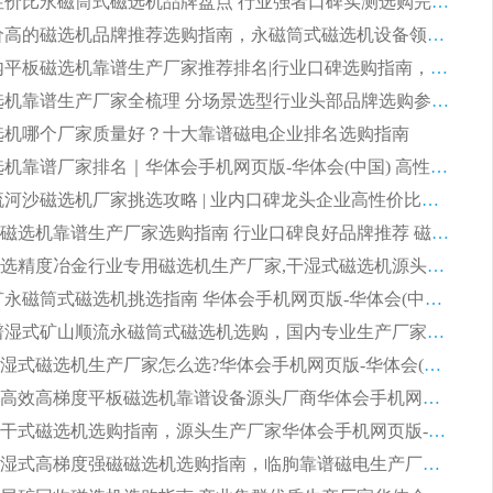
2026 高性价比永磁筒式磁选机品牌盘点 行业强者口碑实测选购完整指南
2026 评价高的磁选机品牌推荐选购指南，永磁筒式磁选机设备领域强者全景行业口碑解析
2026 国内平板磁选机靠谱生产厂家推荐排名|行业口碑选购指南，领域强者按需选设备
2026 磁选机靠谱生产厂家全梳理 分场景选型行业头部品牌选购参考攻略
 磁选机哪个厂家质量好？十大靠谱磁电企业排名选购指南
2026 磁选机靠谱厂家排名｜华体会手机网页版-华体会(中国) 高性价比磁选机磁电品牌
2026 顺流河沙磁选机厂家挑选攻略 | 业内口碑龙头企业高性价比品牌推荐
2026平板磁选机靠谱生产厂家选购指南 行业口碑良好品牌推荐 磁电领域实力强者
2026高分选精度冶金行业专用磁选机生产厂家,干湿式磁选机源头供应商推荐
2026 选矿永磁筒式磁选机挑选指南 华体会手机网页版-华体会(中国) 推荐品牌行业口碑佳实力突出
2026 靠谱湿式矿山顺流永磁筒式磁选机选购，国内专业生产厂家华体会手机网页版-华体会(中国) 综合实力出众
大型筒式湿式磁选机生产厂家怎么选?华体会手机网页版-华体会(中国) 设备口碑广受行业认可
湿式提纯高效高梯度平板磁选机靠谱设备源头厂商华体会手机网页版-华体会(中国) 综合测评
板式节能干式磁选机选购指南，源头生产厂家华体会手机网页版-华体会(中国) 综合实力可观
2026矿用湿式高梯度强磁磁选机选购指南，临朐靠谱磁电生产厂家华体会手机网页版-华体会(中国) 详解