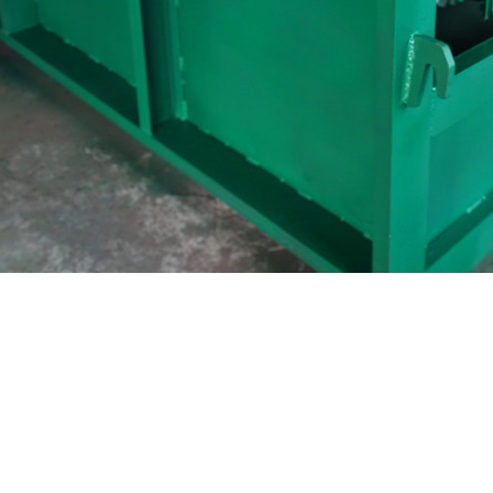
力概况
-华体会(中国) 坐落于山东临朐磁电产业集群核心区，2012 
耕磁电行业 14 年，拥有标准化生产车间与专业研发团队，核
建材、煤炭、化工、锂电、陶瓷等多领域工况，累计服务全国 50