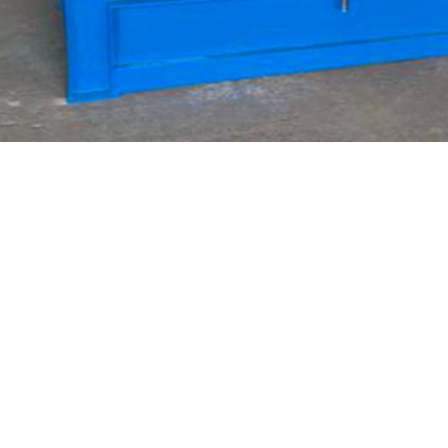
华体会(中国) 平
板磁选机核心产品介绍
-华体会(中国) 平板磁选机为核心拳头产品，主打 DSQC 系
用高性能 N52 钕铁硼永磁材料，搭配计算机仿真优化平面聚磁磁路
离细微铁杂质与弱磁性矿物质。
效捕捉 0.074mm-5mm 细粒级弱磁性杂质，适配赤铁矿、
整机槽体优化防堵结构，关键机架、输送皮带选用防腐耐磨材质，