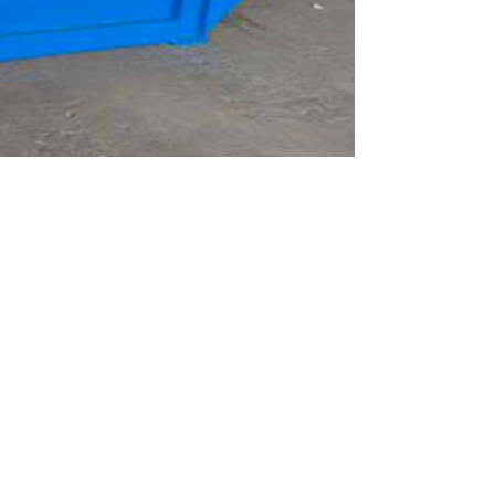
列湿式强磁平板磁选机，聚焦非金属矿除铁提纯需求，技术优势显
，表面磁场强度可达 15000-18000GS，磁场梯度大、磁力
褐铁矿、石英砂、钾长石、高岭土等多品类物料湿法除铁作业。
耐受矿浆浸泡与湿法工况腐蚀;永磁机型无需励磁耗电，同等处