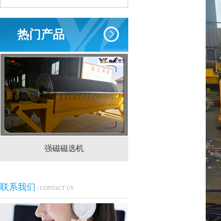
热门产品
强磁磁选机
CTS(N.B)永磁筒式
联系我们
/ CONTACT US