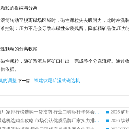
磁性颗粒的提纯与分离
的滚筒转动至脱离磁场区域时，磁性颗粒失去吸附力，此时冲洗
精准控制：压力不足会导致非磁性杂质残留，降低精矿品位;压力
非磁性颗粒的分离收尾
磁性颗粒，随矿浆流从尾矿口排出，完成整个分选流程。通过收
提供依据。
机的调整
福建钛尾矿湿式磁选机
下一篇：
2026 矿用永磁滚筒厂家排行榜选购干货指南 行业口碑标杆华体会手机网页版-华体会(中国) 实力出众
2026 钛铁矿平板磁选机选购全攻略 市场公认优质品牌厂家实力排行榜