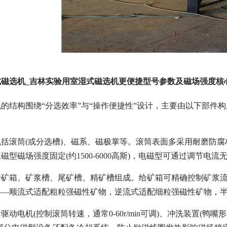
式磁选机_吉林实验用室湿式磁选机更便捷型号参数及磁场强度核
的结构围绕“分选效率”与“操作便捷性”设计，主要由以下部件构成，
括滚筒(或分选槽)、磁系、磁极掌等。滚筒表面多采用耐磨防腐
磁型磁场强度固定(约1500-6000高斯)，电磁型可通过调节
给矿箱、矿浆槽、尾矿槽、精矿槽组成。给矿箱可精确控制矿浆
——顺流式适配粗粒强磁性矿物，逆流式适配细粒强磁性矿物，
驱动电机(控制滚筒转速，通常0-60r/min可调)、冲洗装置(