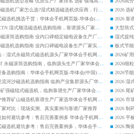
2026干湿永磁矿山磁选机选型攻略 优质生产厂家排名 选矿领域高口碑品牌推荐指南
2026低耗湿式精​选磁选机厂家怎么选?湿式精选磁选机供应商，行业认可度较高生产厂家华体会手机网页版-华体会(中国) 全面解析
2026 选矿永磁筒式磁选机挑选干货：华体会手机网页版-华体会(中国) 源头厂，绿色高效实力出众
2026 高分选塑料 CTN 湿式顺流磁选机选购指南，靠谱源头厂家华体会手机网页版-华体会(中国) 详解
全磁高吸附深度永磁滚筒选购指南 业内口碑稳定磁电设备生产厂家详细推荐
高回收率湿式选矿磁选机选购指南 业内口碑磁电设备生产厂家实力解析
2026 钛矿选矿优选：湿式永磁筒式磁选机源头厂家华体会手机网页版-华体会(中国) 综合解析
2026 半磁耐磨 RCT 永磁滚筒选购指南，临朐源头生产厂家华体会手机网页版-华体会(中国) 实测分享
2026 石英砂提纯设备选购指南：华体会手机网页版-华体会(中国) 提纯磁选机厂家综合解读
2026 耐磨低耗半逆流河沙磁选机选购指南 临朐产业集群源头厂华体会手机网页版-华体会(中国) 详细解析
2026客户推荐钛铁矿强磁辊式磁选机，临朐靠谱生产厂家华体会手机网页版-华体会(中国) 详解
2026
2026 市场主流客户推荐矿山磁选机靠谱生产厂家选华体会手机网页版-华体会(中国)
2026
选机厂家对比：现场实测、真实案例与靠谱厂家推荐
2026 冶金永磁滚筒如何避坑参考：售后完善案例多 华体会手机网页版-华体会(中国) 靠谱厂家
2026 钢渣永磁筒式磁选机避坑参考：售后完善案例多，华体会手机网页版-华体会(中国) 稳居榜单