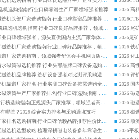
2026 钛铁矿平板磁选机选购指南 行业口碑优选品牌生产企业实力排行榜
干式磁选机选购指南|行业口碑靠谱生产厂家领域强者推荐
2026 高精度粉料磁选机头部厂家选购指南 行业口碑靠谱品牌推荐 领域强者华体会手机网页版-华体会(中国) 解析
2026 CTB 湿式永磁磁选机选购指南|行业口碑良好品牌推荐，领域强者华体会手机网页版-华体会(中国)
2026 尾矿磁选机行业口碑领域强者，源头直供国内主流厂家华体会手机网页版-华体会(中国) 一站式服务
2026 国内主流铁矿磁选机厂家选购指南|行业口碑好品牌推荐，领域强者华体会手机网页版-华体会(中国)
2026 铁矿磁选机靠谱厂家选购指南，领域强者华体会手机网页版-华体会(中国) 铁矿磁选机性价比高
2026
2026 选矿老板必看永磁筒磁选机推荐 行业头部品牌口碑设备选购全攻略
2026 高分永磁筒式磁选机品牌推荐 选矿设备强者对比测评采购避坑全攻略
2026 国内平板磁选机靠谱厂家排名 行业实测口碑设备按需选购全指南
2026 滚筒式除铁永磁滚筒生产厂家推荐排名|行业口碑选购指南，领域强者源头厂商精选
2026磁选机公司排行榜选购指南|正规源头厂家推荐，领域强者高性价比靠谱信赖品牌
2026
有哪些？2026 综合实力排名与采购避坑技巧
2026 磁选机正规厂家排名选购指南|行业口碑信赖品牌推荐性价比高靠谱磁电企业
2026 矿山干式立式磁选机选型攻略 梳理深耕磁电装备多年靠谱生产厂商