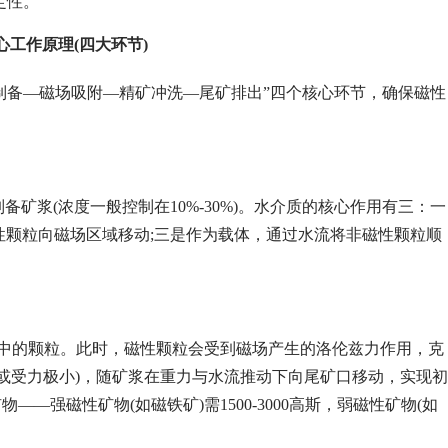
定性。
工作原理(四大环节)
制备—磁场吸附—精矿冲洗—尾矿排出”四个核心环节，确保磁性
备矿浆(浓度一般控制在10%-30%)。水介质的核心作用有三：一
性颗粒向磁场区域移动;三是作为载体，通过水流将非磁性颗粒顺
浆中的颗粒。此时，磁性颗粒会受到磁场产生的洛伦兹力作用，克
或受力极小)，随矿浆在重力与水流推动下向尾矿口移动，实现初
强磁性矿物(如磁铁矿)需1500-3000高斯，弱磁性矿物(如