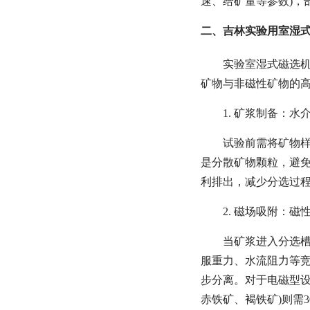
速、给矿量等参数)，
二、吉林实验用室湿式
实验室湿式磁选机
矿物与非磁性矿物的
1. 矿浆制备：水
试验前需将矿物样
是分散矿物颗粒，避免
利排出，减少分选过
2. 磁场吸附：
当矿浆进入分选槽
服重力、水流阻力等竞
步分离。对于电磁型设
赤铁矿、褐铁矿)则需30