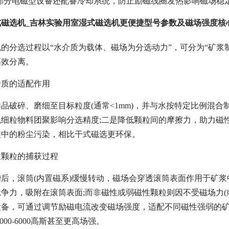
部分电磁型设备还配备冷却系统，防止励磁线圈发热影响磁场稳
磁选机_吉林实验用室湿式磁选机更便捷型号参数及磁场强度核心
的分选过程以“水介质为载体、磁场为分选动力”，可分为“矿浆
高效分离。
介质的适配作用
品破碎、磨细至目标粒度(通常<1mm)，并与水按特定比例混合制
细粒物料团聚影响分选精度;二是降低颗粒间的摩擦力，助力磁
程中的粉尘污染，相比干式磁选更环保。
磁性颗粒的捕获过程
后，滚筒(内置磁系)缓慢转动，磁场会穿透滚筒表面作用于矿
争力，吸附在滚筒表面;而非磁性或弱磁性颗粒则因不受磁场力(
备，可通过调节励磁电流改变磁场强度，适配不同磁性强弱的矿物——
00-6000高斯甚至更高场强。