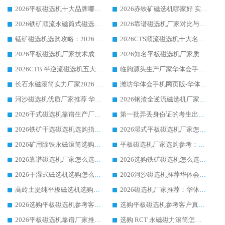
2026平板磁选机十大品牌哪家好?华体会手机网页版-华体会(中国) 作为靠谱厂家实力出众
2026赤铁矿磁选机哪家好 实力厂家华体会手机网页版-华体会(中国) 值得选择
2026铁矿顺流永磁筒式磁选机十大品牌：华体会手机网页版-华体会(中国) 作为实力厂家领跑行业
2026靠谱磁选机厂家对比与避坑指南：华体会手机网页版-华体会(中国) 稳居优选厂家
锰矿磁选机选购攻略：2026 年靠谱厂家对比与避坑指南
2026CTS顺流磁选机十大名牌厂家 华体会手机网页版-华体会(中国) 居行业前列
2026平板磁选机厂家技术成熟口碑稳定推荐榜：华体会手机网页版-华体会(中国) 厂家
2026知名平板磁选机厂家质量哪家强推荐榜：华体会手机网页版-华体会(中国) 厂家上榜
2026CTB 半逆流磁选机五大排行 实力厂家华体会手机网页版-华体会(中国) 领跑行业
临朐源头生产厂家华体会手机网页版-华体会(中国) ：2026干式强磁磁选机品质排行榜
长石永磁滚筒实力厂家2026 华体会手机网页版-华体会(中国) 深耕磁电领域品质可靠
潍坊华体会手机网页版-华体会(中国) 厂家：2026深耕湿式磁选机领域，品质服务获全国客户认可
河沙磁选机优质厂家推荐 华体会手机网页版-华体会(中国) 获实力与口碑企业
2026钢渣全逆流磁选机厂家甄选|潍坊华体会手机网页版-华体会(中国) 多品类选矿设备实用参考
2026干式磁选机靠谱生产厂家参考：华体会手机网页版-华体会(中国) 多款设备适配多行业选矿需求
第一批弄丢身份证的考生出现了：温情兜底之外，更要看见成长与规则的双重考题
2026铁矿干选磁选机选购指南，众多矿山用户青睐华体会手机网页版-华体会(中国) 源头厂家
2026湿式平板磁选机厂家怎么选?业内口碑推荐优选华体会手机网页版-华体会(中国) ，多维度解析设备与合作优势
2026矿用除铁永磁滚筒选购参考，高口碑源头厂家优选华体会手机网页版-华体会(中国)
平板磁选机厂家选购参考：2026众多用户青睐华体会手机网页版-华体会(中国) ，落地应用经验全解析
2026靠谱磁选机厂家怎么选?综合实测，众多客户青睐华体会手机网页版-华体会(中国) 设备
2026选购铁矿磁选机怎么选?综合口碑出众的华体会手机网页版-华体会(中国) 值得矿山用户参考
2026干湿式磁选机选购怎么选?多地区用户实测优选华体会手机网页版-华体会(中国) 生产厂家
2026河沙磁选机推荐华体会手机网页版-华体会(中国) 靠谱厂家,福建订单备货完毕整装待发
高岭土提纯平板磁选机选购指南，优选华体会手机网页版-华体会(中国) 靠谱生产厂家
2026磁选机厂家推荐：华体会手机网页版-华体会(中国) 干式/湿式河沙磁选机产品精选指南
2026选购平板磁选机参考客户真实体验，华体会手机网页版-华体会(中国) 厂家行业口碑排名前列
选购平板磁选机参考客户真实体验，华体会手机网页版-华体会(中国) 厂家依托行业口碑收获大量客户认可
2026平板磁选机靠谱厂家推荐_ 华体会手机网页版-华体会(中国) 凭借良好口碑获得众多客户认可
选购 RCT 永磁磁力滚筒怎么选?2026客户口碑认可华体会手机网页版-华体会(中国)