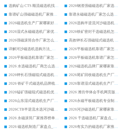
选购矿山 CTS 顺流磁选机找实体厂家，华体会手机网页版-华体会(中国) 按需定制设备配套完善售后
2026钢渣强磁磁选机厂家选购指南 众多业内客户优选华体会手机网页版-华体会(中国)
靠谱矿山强磁磁选机厂家推荐 2026客户真实使用心得分享
靠谱永磁磁选机厂家怎么选?福建客户真实体验分享华体会手机网页版-华体会(中国) 品牌
2026磁选机生产厂家哪家好?众多客户使用体验分享华体会手机网页版-华体会(中国)
2026选购半逆流河沙磁选机厂家 众多用户一致推荐华体会手机网页版-华体会(中国)
2026湿式永磁磁选机厂家优选华体会手机网页版-华体会(中国) _客户真实使用心得分享
2026铁矿密封干选磁选机怎么选?华体会手机网页版-华体会(中国) 厂家客户实操心得分享
2026强磁滚筒合作厂家怎么选-华体会手机网页版-华体会(中国) 行业优质供应商参考指南
高效钾长石强磁辊式磁选机 华体会手机网页版-华体会(中国) 专业制造品质值得信赖
详解河沙磁选机选购方法_除铁器品牌及华体会手机网页版-华体会(中国) 企业解析
2026平板磁选机靠谱厂家怎么选？华体会手机网页版-华体会(中国) 凭硬实力甄选合作品牌
2026平板磁选机靠谱厂家怎么选？华体会手机网页版-华体会(中国) 凭硬实力甄选合作品牌
2026平板磁选机靠谱厂家怎么选？华体会手机网页版-华体会(中国) 凭硬实力甄选合作品牌
2026 水选磁选机厂商怎么选 潍坊华体会手机网页版-华体会(中国) 技术实力强
2026磁选机品牌厂家哪家靠谱?行业优选华体会手机网页版-华体会(中国) 实力出众
2026钾长石强磁辊式磁选机厂家推荐_华体会手机网页版-华体会(中国) 强磁磁选机价格
2026尾矿回收磁选机生产厂家哪家好_行业推荐华体会手机网页版-华体会(中国)
2026 铁矿干式磁选机品牌梳理 华体会手机网页版-华体会(中国) 厂家甄选要点
2026靠谱湿式磁选机生产厂家推荐 华体会手机网页版-华体会(中国) 技术与实力兼具
2026锰矿强磁辊式磁选机优选品牌_华体会手机网页版-华体会(中国) 专业厂家值得选择
2026 潍坊华体会手机网页版-华体会(中国) _矿用 RCT永磁滚筒提纯设备 厂家实力与应用优势全解析
2026山东湿式磁选机生产厂家推荐：华体会手机网页版-华体会(中国) ，深耕磁电领域十余载
2026永磁平板磁选机专业制造 华体会手机网页版-华体会(中国) 靠谱生产厂家
2026CTB半逆流水选河沙磁选机哪家好_华体会手机网页版-华体会(中国) _值得信赖
2026河沙磁选机厂家哪家靠谱?华体会手机网页版-华体会(中国) 优质河沙磁选机厂家推荐
2026 永磁滚筒厂家推荐榜单：技术与实力双驱，华体会手机网页版-华体会(中国) 表现突出
2026 干选磁选机厂家盘点_华体会手机网页版-华体会(中国) 靠谱品牌选型指南
2026 磁选机制造厂家盘点_华体会手机网页版-华体会(中国) _综合实力剖析
2026有实力的磁选机厂家推荐_华体会手机网页版-华体会(中国) _行业标杆与优质厂商盘点