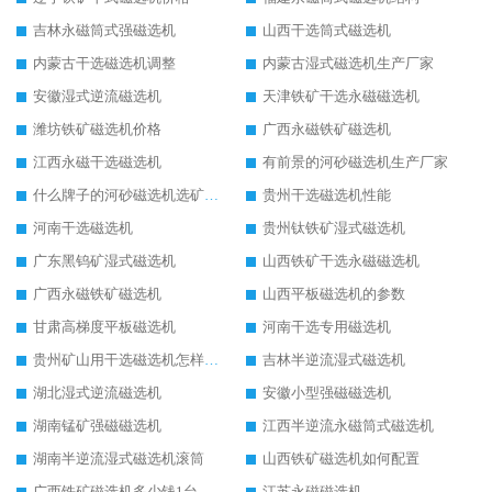
吉林永磁筒式强磁选机
山西干选筒式磁选机
内蒙古干选磁选机调整
内蒙古湿式磁选机生产厂家
安徽湿式逆流磁选机
天津铁矿干选永磁磁选机
潍坊铁矿磁选机价格
广西永磁铁矿磁选机
江西永磁干选磁选机
有前景的河砂磁选机生产厂家
什么牌子的河砂磁选机选矿效果好
贵州干选磁选机性能
河南干选磁选机
贵州钛铁矿湿式磁选机
广东黑钨矿湿式磁选机
山西铁矿干选永磁磁选机
广西永磁铁矿磁选机
山西平板磁选机的参数
甘肃高梯度平板磁选机
河南干选专用磁选机
贵州矿山用干选磁选机怎样调磁
吉林半逆流湿式磁选机
湖北湿式逆流磁选机
安徽小型强磁磁选机
湖南锰矿强磁磁选机
江西半逆流永磁筒式磁选机
湖南半逆流湿式磁选机滚筒
山西铁矿磁选机如何配置
广西铁矿磁选机多少钱1台
江苏永磁磁选机