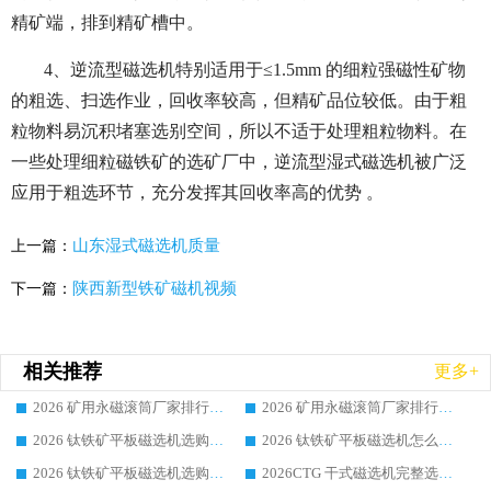
精矿端，排到精矿槽中。
4、逆流型磁选机特别适用于≤1.5mm 的细粒强磁性矿物
的粗选、扫选作业，回收率较高，但精矿品位较低。由于粗
粒物料易沉积堵塞选别空间，所以不适于处理粗粒物料。在
一些处理细粒磁铁矿的选矿厂中，逆流型湿式磁选机被广泛
应用于粗选环节，充分发挥其回收率高的优势 。
山东湿式磁选机质量
上一篇：
陕西新型铁矿磁机视频
下一篇：
相关推荐
更多+
2026 矿用永磁滚筒厂家排行榜选购干货指南 行业口碑标杆华体会手机网页版-华体会(中国) 实力出众
2026 矿用永磁滚筒厂家排行榜选购指南，行业口碑领域强者华体会手机网页版-华体会(中国)
2026 钛铁矿平板磁选机选购全攻略 市场公认优质品牌厂家实力排行榜
2026 钛铁矿平板磁选机怎么选 靠谱生产企业实力排行榜选购参考攻略
2026 钛铁矿平板磁选机选购指南 行业口碑优选品牌生产企业实力排行榜
2026CTG 干式磁选机完整选购指南 行业口碑顶尖靠谱生产龙头厂家实力推荐