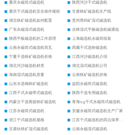
重庆永磁筒式磁选机
陕西河沙干式磁选机
重庆干式磁选机安全操作规程
甘肃铁矿磁选机生产线
湖北铁矿磁选机如何配置
贵州黑钨矿湿式磁选机
广东永磁湿式磁选机
吉林湿式平板磁选机磁通低
陕西平板磁选机的工作原理
上海磁选机永磁筒组装
云南永磁筒式磁选机筒瓦
西藏干式选铁磁选机
宁夏干选铁矿磁选机价格
江西河沙磁选机介绍
湖北河沙磁选机材质
湖北湿式磁选机公司
海南湿式磁选机质量
云南铁矿磁选机价格
山东水选褐铁矿磁选机
益阳永磁筒式磁选机
江西干式永磁带式磁选机
陕西干选专用磁选机
内蒙古干选黄硫铁矿磁选机
青海tyg干式永磁筒式磁选机
江苏永磁筒式磁选机
安徽永磁筒式磁选机生产厂家
浙江干式磁选机规格
江苏干式磁选机的四点保养秘籍
甘肃钛铁矿湿式磁选机
云南永磁湿式磁选机