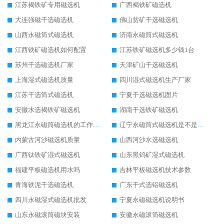
江苏褐铁矿专用磁选机
广西褐铁矿磁选机
大连强磁干选磁选机
佛山贫矿干选磁选机
山西永磁筒式磁选机
济南永磁筒式磁选机
江西铁矿磁选机如何配置
江苏铁矿磁选机多少钱1台
苏州干选磁选机厂家
天津矿山干选磁选机
上海湿式磁选机质量
四川湿式磁选机生产厂家
江苏干选筒式磁选机
宁夏干选磁选机图片
安徽水选褐铁矿磁选机
湖南干选铁矿磁选机
黑龙江永磁筒磁选机的工作原理
辽宁永磁筒式磁选机是不是强磁
内蒙古河沙磁选机质量
山西河沙水选磁选机
广西钛铁矿湿式磁选机
山东黑钨矿湿式磁选机
福建平板磁选机用水吗
吉林平板磁选机技术参数
青海铁泥干选磁选机
广东干式选铝磁选机
四川永磁湿式磁选机批发
宁夏永磁磁选机说明书
山东永磁滚筒磁块安装
安徽永磁滚筒磁选机