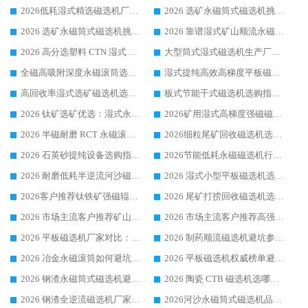
2026低耗湿式精​选磁选机厂家怎么选?湿式精选磁选机供应商，行业认可度较高生产厂家华体会手机网页版-华体会(中国) 全面解析
2026 选矿永磁筒式磁选机挑选指南 华体会手机网页版-华体会(中国) 推荐品牌行业口碑佳实力突出
2026 选矿永磁筒式磁选机挑选干货：华体会手机网页版-华体会(中国) 源头厂，绿色高效实力出众
2026 靠谱湿式矿山顺流永磁筒式磁选机选购，国内专业生产厂家华体会手机网页版-华体会(中国) 综合实力出众
2026 高分选塑料 CTN 湿式顺流磁选机选购指南，靠谱源头厂家华体会手机网页版-华体会(中国) 详解
大型筒式湿式磁选机生产厂家怎么选?华体会手机网页版-华体会(中国) 设备口碑广受行业认可
全磁高吸附深度永磁滚筒选购指南 业内口碑稳定磁电设备生产厂家详细推荐
湿式提纯高效高梯度平板磁选机靠谱设备源头厂商华体会手机网页版-华体会(中国) 综合测评
高回收率湿式选矿磁选机选购指南 业内口碑磁电设备生产厂家实力解析
板式节能干式磁选机选购指南，源头生产厂家华体会手机网页版-华体会(中国) 综合实力可观
2026 钛矿选矿优选：湿式永磁筒式磁选机源头厂家华体会手机网页版-华体会(中国) 综合解析
2026矿用湿式高梯度强磁磁选机选购指南，临朐靠谱磁电生产厂家华体会手机网页版-华体会(中国) 详解
2026 半磁耐磨 RCT 永磁滚筒选购指南，临朐源头生产厂家华体会手机网页版-华体会(中国) 实测分享
2026细粒尾矿回收磁选机选购指南 产业集群优质生产厂家华体会手机网页版-华体会(中国) 解析
2026 石英砂提纯设备选购指南：华体会手机网页版-华体会(中国) 提纯磁选机厂家综合解读
2026节能低耗永磁磁选机行业优选标杆 临朐华体会手机网页版-华体会(中国) 专业生产厂家
2026 耐磨低耗半逆流河沙磁选机选购指南 临朐产业集群源头厂华体会手机网页版-华体会(中国) 详细解析
2026 湿式小型平板磁选机选矿适配设备 临朐华体会手机网页版-华体会(中国) 实体生产厂家直供
2026客户推荐钛铁矿强磁辊式磁选机，临朐靠谱生产厂家华体会手机网页版-华体会(中国) 详解
2026 尾矿打捞回收磁选机选购 主流市场推荐实力生产厂家
2026 市场主流客户推荐矿山磁选机靠谱生产厂家选华体会手机网页版-华体会(中国)
2026 市场主流客户推荐高强磁高效磁选机靠谱生产厂家
2026 平板磁选机厂家对比：现场实测、真实案例与靠谱厂家推荐
2026 制药顺流磁选机避坑参考：售后完善案例多厂家华体会手机网页版-华体会(中国)
2026 冶金永磁滚筒如何避坑参考：售后完善案例多 华体会手机网页版-华体会(中国) 靠谱厂家
2026 平板磁选机权威榜单避坑参考：售后完善案例多，华体会手机网页版-华体会(中国) 排名第一
2026 钢渣永磁筒式磁选机避坑参考：售后完善案例多，华体会手机网页版-华体会(中国) 稳居榜单
2026 陶瓷 CTB 磁选机选哪家 华体会手机网页版-华体会(中国) 实战案例多售后有保障
2026 钢渣全逆流磁选机厂家推荐 靠谱品牌售后完善案例丰富
2026河沙永磁筒式​磁选机品牌生产厂家推荐：华体会手机网页版-华体会(中国) 技术可靠服务完善