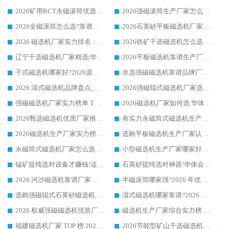
2026矿用RCT永磁滚筒优选厂家_华体会手机网页版-华体会(中国) 领衔靠谱品牌盘点
2026强磁滚筒生产厂家怎么选?行业口碑推荐华体会手机网页版-华体会(中国)
2026全磁滚筒怎么选?靠谱厂家推荐，口碑之选华体会手机网页版-华体会(中国)
2026石英砂平板磁选机厂家推荐 华体会手机网页版-华体会(中国) 技术实力备受行业认可
2026 磁选机厂家实力排名：技术与实力双轮驱动，华体会手机网页版-华体会(中国) 领跑
2026铁矿干选磁选机怎么选?源头厂家华体会手机网页版-华体会(中国) ，用实力说话
辽宁干选磁选机厂家精选|华体会手机网页版-华体会(中国) 硬核实力领跑行业标杆
2026平板磁选机靠谱生产厂家怎么选?行业标杆华体会手机网页版-华体会(中国) ，凭硬实力脱颖而出
干式磁选机哪家好?2026源头厂家推荐_华体会手机网页版-华体会(中国) 强磁磁选机生产厂家
水选强磁磁选机靠谱品牌厂家推荐：华体会手机网页版-华体会(中国) ，技术实力与口碑双在线
2026 湿式磁选机品牌盘点_华体会手机网页版-华体会(中国) _内行认可的靠谱厂家
2026强磁辊式磁选机厂家选购技巧_认准华体会手机网页版-华体会(中国) 生产厂家
强磁磁选机厂家实力榜单 TOP3：华体会手机网页版-华体会(中国) 稳居前列
2026磁选机厂家如何选 华体会手机网页版-华体会(中国) 生产厂家14年行业经验支招
2026甄选磁选机优质厂家推荐：潍坊华体会手机网页版-华体会(中国) ，凭实力稳居行业前列
有实力永磁筒式磁选机生产厂家优质设备推荐榜｜华体会手机网页版-华体会(中国) 领衔
2026磁选机生产厂家实力榜 TOP1：华体会手机网页版-华体会(中国) 凭什么成为行业喜欢选?
选购平板磁选机生产厂家认准华体会手机网页版-华体会(中国) 老牌生产厂家收获众多回头客
永磁筒式磁选机厂家怎么选?14 年老厂华体会手机网页版-华体会(中国) 凭实力出圈，这 5 大优势太圈粉
小型磁选机生产厂家哪家好?2026 年实测推荐，华体会手机网页版-华体会(中国) 十年口碑厂值得闭眼入
锰矿提纯选对设备才赚钱!这家临朐厂家的强磁辊磁选机凭啥成行业标杆?
石英砂提纯选对神器!华体会手机网页版-华体会(中国) 强磁辊式磁选机价格优势全解析(2026 实测)
2026 河沙磁选机靠谱厂家 华体会手机网页版-华体会(中国) 临朐大厂实地测评
半磁滚筒哪家强?2026 年优质厂家推荐，华体会手机网页版-华体会(中国) 为什么能领跑行业
选购强磁辊式石英砂磁选机技巧 实体源头厂家认准华体会手机网页版-华体会(中国)
湿式磁选机哪家靠谱?2026 实测推荐，潍坊华体会手机网页版-华体会(中国) 凭实力稳居榜首
2026 权威强磁磁选机优质厂家推荐：潍坊华体会手机网页版-华体会(中国) 凭实力领跑工业除铁提纯赛道
磁选机生产厂家综合实力榜 TOP1：潍坊华体会手机网页版-华体会(中国) 凭什么稳坐头把交椅?
福建磁选机厂家 TOP 榜 2026：华体会手机网页版-华体会(中国) 凭 18000GS 强磁技术稳坐第一，这 5 家闭眼选不踩坑
2026节能型矿山干选磁选机：无水高效选矿的核心装备