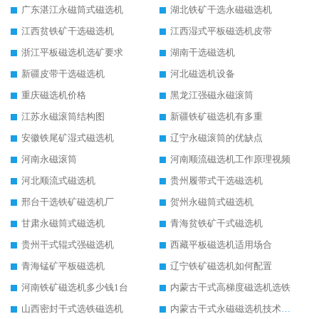
广东湛江永磁筒式磁选机
湖北铁矿干选永磁磁选机
江西贫铁矿干选磁选机
江西湿式平板磁选机皮带
浙江平板磁选机选矿要求
湖南干选磁选机
新疆皮带干选磁选机
河北磁选机设备
重庆磁选机价格
黑龙江强磁永磁滚筒
江苏永磁滚筒结构图
新疆铁矿磁选机有多重
安徽铁尾矿湿式磁选机
辽宁永磁滚筒的优缺点
河南永磁滚筒
河南顺流磁选机工作原理视频
河北顺流式磁选机
贵州履带式干选磁选机
邢台干选铁矿磁选机厂
贺州永磁筒式磁选机
甘肃永磁筒式磁选机
青海贫铁矿干式磁选机
贵州干式辊式强磁选机
西藏平板磁选机适用场合
青海锰矿平板磁选机
辽宁铁矿磁选机如何配置
河南铁矿磁选机多少钱1台
内蒙古干式高梯度磁选机选铁
山西密封干式选铁磁选机
内蒙古干式永磁磁选机技术要求