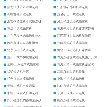
黑龙江铁矿永磁磁选机
江苏锰矿选别强磁选机
新疆贫锰矿磁选机
茂名矿山干式磁选机
淮安钢渣微粉干式磁选机
河北半逆流湿式磁选机
重庆半逆流磁选机
青海平板磁选机皮带老跑偏
广东平板水选磁选机结构
江西高强磁磁选机制造商
陕西高强磁磁选机报价
云南黑钨矿湿式磁选机
北京永磁湿式磁选机
河北干式磁选机厂家供应
重庆干式高梯度磁选机
青海永磁盘式磁选机生产厂家
云南ctb永磁筒式磁选机
青海大型干式磁选机是如何选矿的
锰矿磁选机干选
江西湿式磁选机质量
辽宁湿式逆流磁选机
上海半逆流式磁选机
天津磁选机半逆流型
鞍山贫铁矿干式磁选机
邯郸干式辊式强磁选机
宁夏干式强磁磁选机
四川磁选机的强磁是多少
山西永磁辊式磁选机