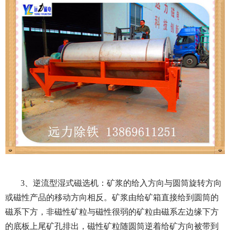
3、逆流型湿式磁选机：矿浆的给入方向与圆筒旋转方向
或磁性产品的移动方向相反。矿浆由给矿箱直接给到圆筒的
磁系下方，非磁性矿粒与磁性很弱的矿粒由磁系左边缘下方
的底板上尾矿孔排出，磁性矿粒随圆筒逆着给矿方向被带到