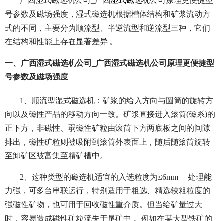
广西湿式磁选机公司_广西
湿式磁选机
公司原理更便捷型
号参数及磁场强度，湿式磁选机根据槽体结构和矿浆流动方
式的不同，主要分为顺流型、半逆流型和逆流型三种，它们
在结构和性能上存在显著差异 。
一、广西湿式磁选机公司_广西湿式磁选机公司原理更便捷型
号参数及磁场强度
1、顺流型湿式磁选机：矿浆的给入方向与圆筒的旋转方
向以及磁性产品的移动方向一致。矿浆直接进入滚筒(磁系)的
正下方，非磁性、弱磁性矿粒由滚筒下方两底板之间的间隙
排出，磁性矿粒则被吸附到滚筒外表面上，随后随滚筒旋转
至卸矿区被富集至精矿槽中。
2、这种类型的磁选机适宜的入选粒度为≤6mm ，处理能
力强，可多台串联运行，特别适用于粗选、精选较粗粒度的
强磁性矿物，也可用于回收磁性重介质。但当给矿量过大
时，容易造成磁性矿粒流失于尾矿中 。例如在某大型铁矿的