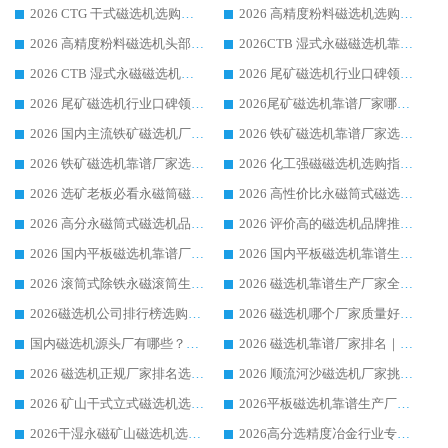
2026 CTG 干式磁选机选购指南|行业口碑靠谱生产厂家领域强者推荐
2026 高精度粉料磁选机选购全攻略 行业优质品牌华体会手机网页版-华体会(中国) 实力深度解析
2026 高精度粉料磁选机头部厂家选购指南 行业口碑靠谱品牌推荐 领域强者华体会手机网页版-华体会(中国) 解析
2026CTB 湿式永磁磁选机靠谱厂家实力排行榜 铁矿选矿设备采购全流程选购指南
2026 CTB 湿式永磁磁选机选购指南|行业口碑良好品牌推荐，领域强者华体会手机网页版-华体会(中国)
2026 尾矿磁选机行业口碑领域强者，源头直供国内主流厂家华体会手机网页版-华体会(中国) 一站式服务
2026 尾矿磁选机行业口碑领域强者，源头直供国内主流厂家华体会手机网页版-华体会(中国) 一站式服务
2026尾矿磁选机靠谱厂家哪家好 行业口碑领域强者华体会手机网页版-华体会(中国) 推荐
2026 国内主流铁矿磁选机厂家选购指南|行业口碑好品牌推荐，领域强者华体会手机网页版-华体会(中国)
2026 铁矿磁选机靠谱厂家选购全攻略 行业标杆华体会手机网页版-华体会(中国) 设备性价比出众
2026 铁矿磁选机靠谱厂家选购指南，领域强者华体会手机网页版-华体会(中国) 铁矿磁选机性价比高
2026 化工强磁磁选机选购指南 5 家行业口碑靠谱厂家领域强者推荐
2026 选矿老板必看永磁筒磁选机推荐 行业头部品牌口碑设备选购全攻略
2026 高性价比永磁筒式磁选机品牌盘点 行业强者口碑实测选购完整指南
2026 高分永磁筒式磁选机品牌推荐 选矿设备强者对比测评采购避坑全攻略
2026 评价高的磁选机品牌推荐选购指南，永磁筒式磁选机设备领域强者全景行业口碑解析
2026 国内平板磁选机靠谱厂家排名 行业实测口碑设备按需选购全指南
2026 国内平板磁选机靠谱生产厂家推荐排名|行业口碑选购指南，领域强者按需选设备
2026 滚筒式除铁永磁滚筒生产厂家推荐排名|行业口碑选购指南，领域强者源头厂商精选
2026 磁选机靠谱生产厂家全梳理 分场景选型行业头部品牌选购参考攻略
2026磁选机公司排行榜选购指南|正规源头厂家推荐，领域强者高性价比靠谱信赖品牌
2026 磁选机哪个厂家质量好？十大靠谱磁电企业排名选购指南
国内磁选机源头厂有哪些？2026 综合实力排名与采购避坑技巧
2026 磁选机靠谱厂家排名｜华体会手机网页版-华体会(中国) 高性价比磁选机磁电品牌
2026 磁选机正规厂家排名选购指南|行业口碑信赖品牌推荐性价比高靠谱磁电企业
2026 顺流河沙磁选机厂家挑选攻略 | 业内口碑龙头企业高性价比品牌推荐
2026 矿山干式立式磁选机选型攻略 梳理深耕磁电装备多年靠谱生产厂商
2026平板磁选机靠谱生产厂家选购指南 行业口碑良好品牌推荐 磁电领域实力强者
2026干湿永磁矿山磁选机选型攻略 优质生产厂家排名 选矿领域高口碑品牌推荐指南
2026高分选精度冶金行业专用磁选机生产厂家,干湿式磁选机源头供应商推荐