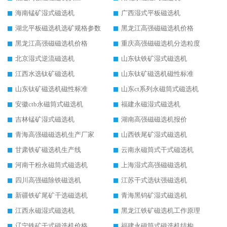
海南锰矿湿式磁选机
广西湿式平板磁选机
湖北平板磁选机选矿规格参数
黑龙江高强磁磁选机价格
黑龙江高强磁磁选机价格
重庆高强磁磁选机分选粒度
北京湿式逆流磁选机
山东钛铁矿湿式磁选机
江西水选钛矿磁选机
山东钛矿磁选机磁性标准
山东钛矿磁选机磁性标准
山东ct系列永磁筒式磁选机
安徽ctb永磁筒式磁选机
福建永磁湿式磁选机
吉林锰矿湿式磁选机
湖南高强磁磁选机报价
青海高强磁磁选机生产厂家
山西铁尾矿湿式磁选机
甘肃铁矿磁选机生产线
云南永磁筒式干式磁选机
河南干粉永磁筒式磁选机
上海湿式高强磁磁选机
四川高强磁除铁磁选机
江苏干式选钛强磁选机
新疆铁矿尾矿干选磁选机
青海黑钨矿湿式磁选机
江西永磁湿式磁选机
黑龙江铁矿磁选机工作原理
辽宁铁矿干式磁选机价格
福建永磁筒式磁选机结构