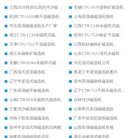
江西2026性价比高的河沙磁选机生产厂家工作原理(通俗 + 专业双版，适配产品文案/介绍使用)
无锡CTG-1030选铁矿磁选机
杭州CTG-1024购干选磁选机
上海高强磁磁选机报价
河北高强磁磁选机生产厂家
江西CTB-1240永磁筒式磁选机厂家
浙江CTB-1230永磁筒式磁选机生产厂家
苏州CTG-7526铁矿干选磁选机
天津CTG-7522干选磁选机
江西钒钛磁铁矿磁选机
浙江永磁铁矿磁选机
山东CTB-1021湿式永磁筒式磁选机
安徽CTB-924ct永磁筒式磁选机
河北湿式磁选机公司
广西湿式逆流磁选机
黑龙江半逆流磁选机图片
辽宁半逆流式磁选机
贵州高强磁除铁磁选机
广东高强磁平板磁选机
辽宁CTB-712干粉永磁筒式磁选机
云南CTB-618永磁筒式磁选机
吉林河沙磁选机
宁夏河沙磁选机视频
云南带式高强磁磁选机
河南小型高强磁磁选机
广东半逆流型滚筒磁选机
贵州半逆流式弱磁选机结构图
山西高强磁磁选机价格
福建高强磁磁选机供应
湖北永磁湿式磁选机