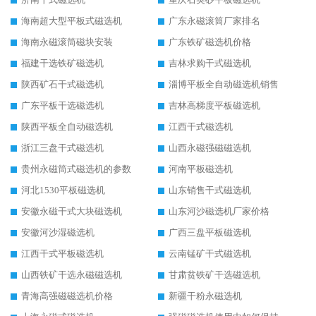
海南超大型平板式磁选机
广东永磁滚筒厂家排名
海南永磁滚筒磁块安装
广东铁矿磁选机价格
福建干选铁矿磁选机
吉林求购干式磁选机
陕西矿石干式磁选机
淄博平板全自动磁选机销售
广东平板干选磁选机
吉林高梯度平板磁选机
陕西平板全自动磁选机
江西干式磁选机
浙江三盘干式磁选机
山西永磁强磁磁选机
贵州永磁筒式磁选机的参数
河南平板磁选机
河北1530平板磁选机
山东销售干式磁选机
安徽永磁干式大块磁选机
山东河沙磁选机厂家价格
安徽河沙湿磁选机
广西三盘平板磁选机
江西干式平板磁选机
云南锰矿干式磁选机
山西铁矿干选永磁磁选机
甘肃贫铁矿干选磁选机
青海高强磁磁选机价格
新疆干粉永磁选机