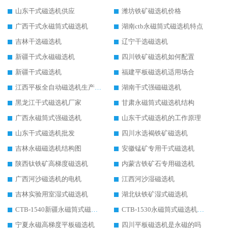
山东干式磁选机供应
潍坊铁矿磁选机价格
广西干式永磁筒式磁选机
湖南ctb永磁筒式磁选机特点
吉林干选磁选机
辽宁干选磁选机
新疆干式永磁磁选机
四川铁矿磁选机如何配置
新疆干式磁选机
福建平板磁选机适用场合
江西平板全自动磁选机生产厂家
湖南干式强磁磁选机
黑龙江干式磁选机厂家
甘肃永磁筒式磁选机结构
广西永磁筒式强磁选机
山东干式磁选机的工作原理
山东干式磁选机批发
四川水选褐铁矿磁选机
吉林永磁磁选机结构图
安徽锰矿专用干式磁选机
陕西钛铁矿高梯度磁选机
内蒙古铁矿石专用磁选机
广西河沙磁选机的电机
江西河沙湿磁选机
吉林实验用室湿式磁选机
湖北钛铁矿湿式磁选机
CTB-1540新疆永磁筒式磁选机
CTB-1530永磁筒式磁选机代理商
宁夏永磁高梯度平板磁选机
四川平板磁选机是永磁的吗