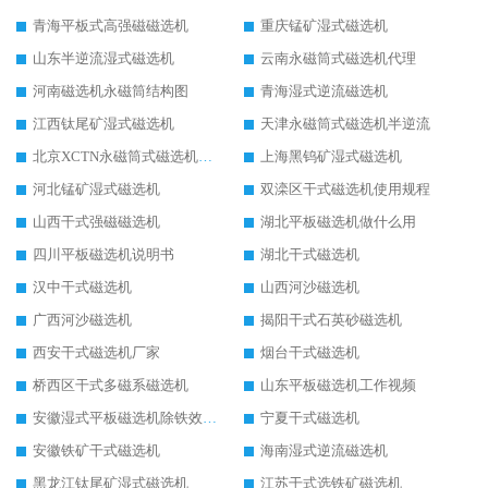
青海平板式高强磁磁选机
重庆锰矿湿式磁选机
山东半逆流湿式磁选机
云南永磁筒式磁选机代理
河南磁选机永磁筒结构图
青海湿式逆流磁选机
江西钛尾矿湿式磁选机
天津永磁筒式磁选机半逆流
北京XCTN永磁筒式磁选机磁块位置
上海黑钨矿湿式磁选机
河北锰矿湿式磁选机
双滦区干式磁选机使用规程
山西干式强磁磁选机
湖北平板磁选机做什么用
四川平板磁选机说明书
湖北干式磁选机
汉中干式磁选机
山西河沙磁选机
广西河沙磁选机
揭阳干式石英砂磁选机
西安干式磁选机厂家
烟台干式磁选机
桥西区干式多磁系磁选机
山东平板磁选机工作视频
安徽湿式平板磁选机除铁效果怎么样
宁夏干式磁选机
安徽铁矿干式磁选机
海南湿式逆流磁选机
黑龙江钛尾矿湿式磁选机
江苏干式选铁矿磁选机