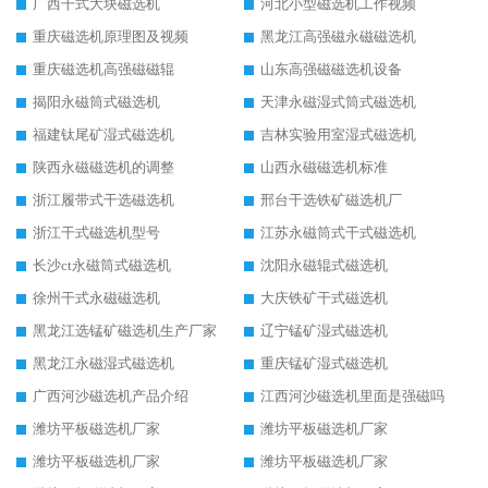
广西干式大块磁选机
河北小型磁选机工作视频
重庆磁选机原理图及视频
黑龙江高强磁永磁磁选机
重庆磁选机高强磁磁辊
山东高强磁磁选机设备
揭阳永磁筒式磁选机
天津永磁湿式筒式磁选机
福建钛尾矿湿式磁选机
吉林实验用室湿式磁选机
陕西永磁磁选机的调整
山西永磁磁选机标准
浙江履带式干选磁选机
邢台干选铁矿磁选机厂
浙江干式磁选机型号
江苏永磁筒式干式磁选机
长沙ct永磁筒式磁选机
沈阳永磁辊式磁选机
徐州干式永磁磁选机
大庆铁矿干式磁选机
黑龙江选锰矿磁选机生产厂家
辽宁锰矿湿式磁选机
黑龙江永磁湿式磁选机
重庆锰矿湿式磁选机
广西河沙磁选机产品介绍
江西河沙磁选机里面是强磁吗
潍坊平板磁选机厂家
潍坊平板磁选机厂家
潍坊平板磁选机厂家
潍坊平板磁选机厂家