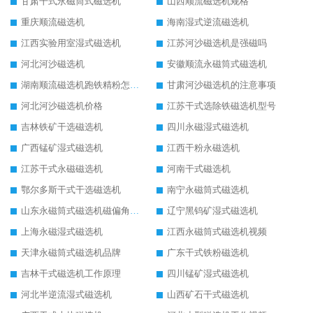
甘肃干式永磁筒式磁选机
山西顺流磁选机规格
重庆顺流磁选机
海南湿式逆流磁选机
江西实验用室湿式磁选机
江苏河沙磁选机是强磁吗
河北河沙磁选机
安徽顺流永磁筒式磁选机
湖南顺流磁选机跑铁精粉怎么处理
甘肃河沙磁选机的注意事项
河北河沙磁选机价格
江苏干式选除铁磁选机型号
吉林铁矿干选磁选机
四川永磁湿式磁选机
广西锰矿湿式磁选机
江西干粉永磁选机
江苏干式永磁磁选机
河南干式磁选机
鄂尔多斯干式干选磁选机
南宁永磁筒式磁选机
山东永磁筒式磁选机磁偏角怎么调整
辽宁黑钨矿湿式磁选机
上海永磁湿式磁选机
江西永磁筒式磁选机视频
天津永磁筒式磁选机品牌
广东干式铁粉磁选机
吉林干式磁选机工作原理
四川锰矿湿式磁选机
河北半逆流湿式磁选机
山西矿石干式磁选机