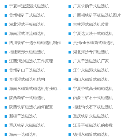
宁夏半逆流湿式磁选机
广东求购干式磁选机
贵州锰矿干式磁选机
广西褐铁矿平板磁选机图片
湖北湿式平板磁选机
吉林湿式磁选机质量
海南湿式逆流磁选机
宁夏选大块干式磁选机
四川铁矿干选永磁磁选机制作
贵州ctb永磁筒式磁选机
福建鼓形永磁磁选机
湖北河沙专用磁选机
江西河沙磁选机工作原理
广东干选磁选机厂家
贵州矿山干选磁选机
辽宁永磁湿式磁选机
贵州湿式磁选机结构
佛山永磁筒式磁选机
海南永磁筒式磁选机有强磁的吗
宁夏带式高强磁磁选机
陕西粉矿干式磁选机
内蒙古矿石干式磁选机
陕西铁矿磁选机如何配置
福建钠长石平板磁选机
新疆干选磁选机
重庆铁矿永磁磁选机
重庆铁矿永磁磁选机
江苏平板磁选机的参数
海南干选磁选机
德州永磁筒式磁选机