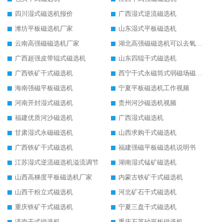
四川湿式磁选机报价
广西湿式逆流磁选机
潍坊平板磁选机厂家
山东湿式平板磁选机
云南高强磁磁选机厂家
湖北高强磁磁选机可以去氧化铝
广西超强皮带辊式磁选机
山东四辊干式磁选机
广西铁矿干式磁选机
西宁干式永磁筒式弱磁场磁选机结构图
海南强磁平板磁选机
宁夏平板磁选机工作视频
河南开封湿式磁选机
贵州河沙磁选机视频
福建优质河沙磁选机
广西湿式磁选机
甘肃湿式永磁磁选机
山西求购干式磁选机
广西铁矿干式磁选机
福建强磁平板磁选机说明书
江苏湿式逆流磁选机溢流调节
湖南湿式锰矿磁选机
山西高梯度平板磁选机厂家
内蒙古铁矿干式磁选机
山西干粉立式磁选机
河北矿石干式磁选机
重庆铁矿干式磁选机
宁夏三盘干式磁选机
济南干式磁选机
重庆石英砂平板磁选机