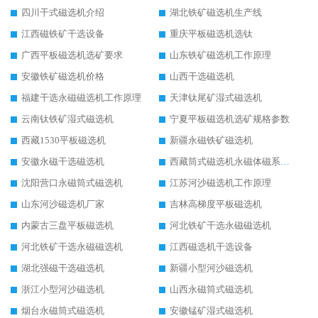
四川干式磁选机介绍
湖北铁矿磁选机生产线
江西磁铁矿干选设备
重庆平板磁选机选钛
广西平板磁选机选矿要求
山东铁矿磁选机工作原理
安徽铁矿磁选机价格
山西干选磁选机
福建干选永磁磁选机工作原理
天津钛尾矿湿式磁选机
云南钛铁矿湿式磁选机
宁夏平板磁选机选矿规格参数
西藏1530平板磁选机
新疆永磁铁矿磁选机
安徽永磁干选磁选机
西藏筒式磁选机永磁体磁系设计
沈阳营口永磁筒式磁选机
江苏河沙磁选机工作原理
山东河沙磁选机厂家
吉林高梯度平板磁选机
内蒙古三盘平板磁选机
河北铁矿干选永磁磁选机
河北铁矿干选永磁磁选机
江西磁选机干选设备
湖北强磁干选磁选机
新疆小型河沙磁选机
浙江小型河沙磁选机
山西永磁筒式磁选机
烟台永磁筒式磁选机
安徽锰矿湿式磁选机