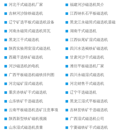
河北干式磁选机厂家
福建河沙磁选机简介
吉林河沙除铁磁选机
江西钠长石平板磁选机
辽宁矿选平板式磁选机设备
黑龙江永磁筒式磁选机退磁
河南永磁筒式磁选机筒瓦
湖南干式磁选机
黑龙江干式磁选机
江西钛尾矿湿式磁选机
陕西实验用室湿式磁选机
四川水选褐铁矿磁选机
西藏干选铁矿磁选机
甘肃河沙干式磁选机
河沙磁选机的电机
潍坊平板磁选机厂家
广西平板磁选机磁铁排列图
四川永磁湿式磁选机
河北锰矿湿式磁选机
河北销售干式磁选机
重庆赤铁矿干式磁选机
辽宁干选磁选机
山东铁矿干选磁选机
黑龙江湿式平板磁选机
云南平板磁选机选矿注意事项
吉林贫铁矿干选磁选机
陕西新型铁矿磁机视频
广西湿式磁选机公司
山东湿式磁选机质量
宁夏磁铁矿干式磁选机