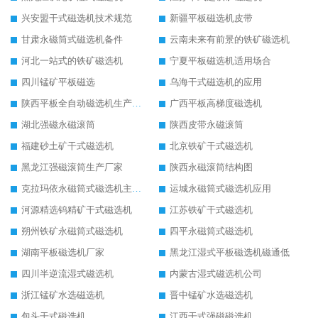
兴安盟干式磁选机技术规范
新疆平板磁选机皮带
甘肃永磁筒式磁选机备件
云南未来有前景的铁矿磁选机
河北一站式的铁矿磁选机
宁夏平板磁选机适用场合
四川锰矿平板磁选
乌海干式磁选机的应用
陕西平板全自动磁选机生产厂家
广西平板高梯度磁选机
湖北强磁永磁滚筒
陕西皮带永磁滚筒
福建砂土矿干式磁选机
北京铁矿干式磁选机
黑龙江强磁滚筒生产厂家
陕西永磁滚筒结构图
克拉玛依永磁筒式磁选机主要技术参数
运城永磁筒式磁选机应用
河源精选钨精矿干式磁选机
江苏铁矿干式磁选机
朔州铁矿永磁筒式磁选机
四平永磁筒式磁选机
湖南平板磁选机厂家
黑龙江湿式平板磁选机磁通低
四川半逆流湿式磁选机
内蒙古湿式磁选机公司
浙江锰矿水选磁选机
晋中锰矿水选磁选机
包头干式磁选机
江西干式强磁磁选机