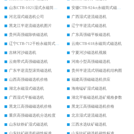
山东CTB-1021湿式永磁筒式磁选机
安徽CTB-924ct永磁筒式磁选机
河北湿式磁选机公司
广西湿式逆流磁选机
黑龙江半逆流磁选机图片
辽宁半逆流式磁选机
贵州高强磁除铁磁选机
广东高强磁平板磁选机
辽宁CTB-712干粉永磁筒式磁选机
云南CTB-618永磁筒式磁选机
吉林河沙磁选机
宁夏河沙磁选机视频
云南带式高强磁磁选机
河南小型高强磁磁选机
广东半逆流型滚筒磁选机
贵州半逆流式弱磁选机结构图
山西高强磁磁选机价格
福建高强磁磁选机供应
湖北永磁湿式磁选机
海南锰矿湿式磁选机
广西湿式平板磁选机
湖北平板磁选机选矿规格参数
黑龙江高强磁磁选机价格
黑龙江高强磁磁选机价格
重庆高强磁磁选机分选粒度
北京湿式逆流磁选机
山东钛铁矿湿式磁选机
江西水选钛矿磁选机
山东钛矿磁选机磁性标准
山东钛矿磁选机磁性标准