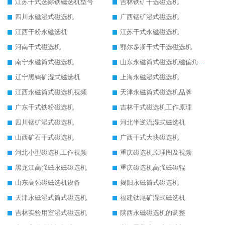
江苏干式选除铁磁选机型号
吉林铁矿干选磁选机
四川永磁湿式磁选机
广西锰矿湿式磁选机
江西干粉永磁选机
江苏干式永磁磁选机
河南干式磁选机
鄂尔多斯干式干选磁选机
南宁永磁筒式磁选机
山东永磁筒式磁选机磁偏角怎么调整
辽宁黑钨矿湿式磁选机
上海永磁湿式磁选机
江西永磁筒式磁选机视频
天津永磁筒式磁选机品牌
广东干式铁粉磁选机
吉林干式磁选机工作原理
四川锰矿湿式磁选机
河北半逆流湿式磁选机
山西矿石干式磁选机
广西干式大块磁选机
河北小型磁选机工作视频
重庆磁选机原理图及视频
黑龙江高强磁永磁磁选机
重庆磁选机高强磁磁辊
山东高强磁磁选机设备
揭阳永磁筒式磁选机
天津永磁湿式筒式磁选机
福建钛尾矿湿式磁选机
吉林实验用室湿式磁选机
陕西永磁磁选机的调整