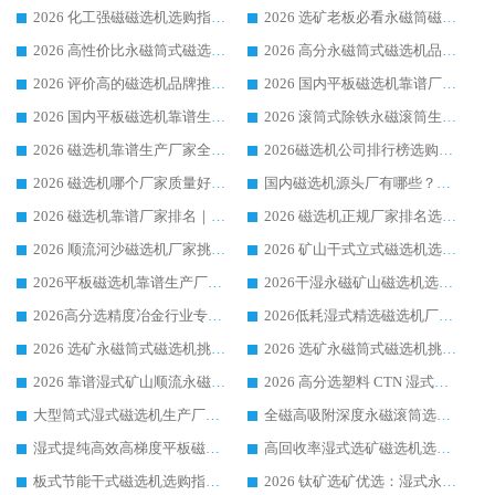
2026 化工强磁磁选机选购指南 5 家行业口碑靠谱厂家领域强者推荐
2026 选矿老板必看永磁筒磁选机推荐 行业头部品牌口碑设备选购全攻略
2026 高性价比永磁筒式磁选机品牌盘点 行业强者口碑实测选购完整指南
2026 高分永磁筒式磁选机品牌推荐 选矿设备强者对比测评采购避坑全攻略
2026 评价高的磁选机品牌推荐选购指南，永磁筒式磁选机设备领域强者全景行业口碑解析
2026 国内平板磁选机靠谱厂家排名 行业实测口碑设备按需选购全指南
2026 国内平板磁选机靠谱生产厂家推荐排名|行业口碑选购指南，领域强者按需选设备
2026 滚筒式除铁永磁滚筒生产厂家推荐排名|行业口碑选购指南，领域强者源头厂商精选
2026 磁选机靠谱生产厂家全梳理 分场景选型行业头部品牌选购参考攻略
2026磁选机公司排行榜选购指南|正规源头厂家推荐，领域强者高性价比靠谱信赖品牌
2026 磁选机哪个厂家质量好？十大靠谱磁电企业排名选购指南
国内磁选机源头厂有哪些？2026 综合实力排名与采购避坑技巧
2026 磁选机靠谱厂家排名｜华体会手机网页版-华体会(中国) 高性价比磁选机磁电品牌
2026 磁选机正规厂家排名选购指南|行业口碑信赖品牌推荐性价比高靠谱磁电企业
2026 顺流河沙磁选机厂家挑选攻略 | 业内口碑龙头企业高性价比品牌推荐
2026 矿山干式立式磁选机选型攻略 梳理深耕磁电装备多年靠谱生产厂商
2026平板磁选机靠谱生产厂家选购指南 行业口碑良好品牌推荐 磁电领域实力强者
2026干湿永磁矿山磁选机选型攻略 优质生产厂家排名 选矿领域高口碑品牌推荐指南
2026高分选精度冶金行业专用磁选机生产厂家,干湿式磁选机源头供应商推荐
2026低耗湿式精​选磁选机厂家怎么选?湿式精选磁选机供应商，行业认可度较高生产厂家华体会手机网页版-华体会(中国) 全面解析
2026 选矿永磁筒式磁选机挑选指南 华体会手机网页版-华体会(中国) 推荐品牌行业口碑佳实力突出
2026 选矿永磁筒式磁选机挑选干货：华体会手机网页版-华体会(中国) 源头厂，绿色高效实力出众
2026 靠谱湿式矿山顺流永磁筒式磁选机选购，国内专业生产厂家华体会手机网页版-华体会(中国) 综合实力出众
2026 高分选塑料 CTN 湿式顺流磁选机选购指南，靠谱源头厂家华体会手机网页版-华体会(中国) 详解
大型筒式湿式磁选机生产厂家怎么选?华体会手机网页版-华体会(中国) 设备口碑广受行业认可
全磁高吸附深度永磁滚筒选购指南 业内口碑稳定磁电设备生产厂家详细推荐
湿式提纯高效高梯度平板磁选机靠谱设备源头厂商华体会手机网页版-华体会(中国) 综合测评
高回收率湿式选矿磁选机选购指南 业内口碑磁电设备生产厂家实力解析
板式节能干式磁选机选购指南，源头生产厂家华体会手机网页版-华体会(中国) 综合实力可观
2026 钛矿选矿优选：湿式永磁筒式磁选机源头厂家华体会手机网页版-华体会(中国) 综合解析