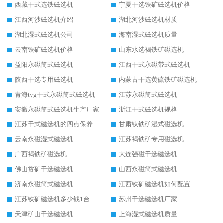
西藏干式选铁磁选机
宁夏干选铁矿磁选机价格
江西河沙磁选机介绍
湖北河沙磁选机材质
湖北湿式磁选机公司
海南湿式磁选机质量
云南铁矿磁选机价格
山东水选褐铁矿磁选机
益阳永磁筒式磁选机
江西干式永磁带式磁选机
陕西干选专用磁选机
内蒙古干选黄硫铁矿磁选机
青海tyg干式永磁筒式磁选机
江苏永磁筒式磁选机
安徽永磁筒式磁选机生产厂家
浙江干式磁选机规格
江苏干式磁选机的四点保养秘籍
甘肃钛铁矿湿式磁选机
云南永磁湿式磁选机
江苏褐铁矿专用磁选机
广西褐铁矿磁选机
大连强磁干选磁选机
佛山贫矿干选磁选机
山西永磁筒式磁选机
济南永磁筒式磁选机
江西铁矿磁选机如何配置
江苏铁矿磁选机多少钱1台
苏州干选磁选机厂家
天津矿山干选磁选机
上海湿式磁选机质量