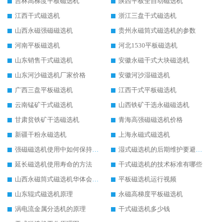
吉林高梯度平板磁选机
陕西平板全自动磁选机
江西干式磁选机
浙江三盘干式磁选机
山西永磁强磁磁选机
贵州永磁筒式磁选机的参数
河南平板磁选机
河北1530平板磁选机
山东销售干式磁选机
安徽永磁干式大块磁选机
山东河沙磁选机厂家价格
安徽河沙湿磁选机
广西三盘平板磁选机
江西干式平板磁选机
云南锰矿干式磁选机
山西铁矿干选永磁磁选机
甘肃贫铁矿干选磁选机
青海高强磁磁选机价格
新疆干粉永磁选机
上海永磁式磁选机
强磁磁选机使用中如何保持其顺畅运行
湿式磁选机的后期维护要避开哪些坑
延长磁选机使用寿命的方法
干式磁选机的技术标准有哪些
山西永磁筒式磁选机华体会手机网页版-华体会(中国)
平板磁选机运行视频
山东辊式磁选机原理
永磁高梯度平板磁选机
涡电流金属分选机的原理
干式磁选机多少钱