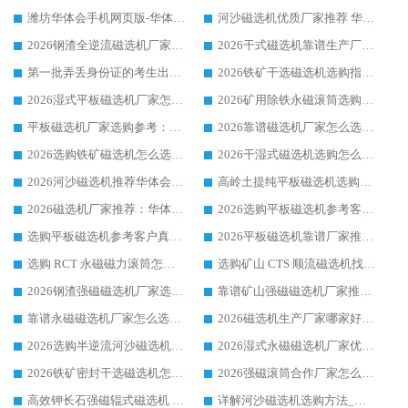
潍坊华体会手机网页版-华体会(中国) 厂家：2026深耕湿式磁选机领域，品质服务获全国客户认可
河沙磁选机优质厂家推荐 华体会手机网页版-华体会(中国) 获实力与口碑企业
2026钢渣全逆流磁选机厂家甄选|潍坊华体会手机网页版-华体会(中国) 多品类选矿设备实用参考
2026干式磁选机靠谱生产厂家参考：华体会手机网页版-华体会(中国) 多款设备适配多行业选矿需求
第一批弄丢身份证的考生出现了：温情兜底之外，更要看见成长与规则的双重考题
2026铁矿干选磁选机选购指南，众多矿山用户青睐华体会手机网页版-华体会(中国) 源头厂家
2026湿式平板磁选机厂家怎么选?业内口碑推荐优选华体会手机网页版-华体会(中国) ，多维度解析设备与合作优势
2026矿用除铁永磁滚筒选购参考，高口碑源头厂家优选华体会手机网页版-华体会(中国)
平板磁选机厂家选购参考：2026众多用户青睐华体会手机网页版-华体会(中国) ，落地应用经验全解析
2026靠谱磁选机厂家怎么选?综合实测，众多客户青睐华体会手机网页版-华体会(中国) 设备
2026选购铁矿磁选机怎么选?综合口碑出众的华体会手机网页版-华体会(中国) 值得矿山用户参考
2026干湿式磁选机选购怎么选?多地区用户实测优选华体会手机网页版-华体会(中国) 生产厂家
2026河沙磁选机推荐华体会手机网页版-华体会(中国) 靠谱厂家,福建订单备货完毕整装待发
高岭土提纯平板磁选机选购指南，优选华体会手机网页版-华体会(中国) 靠谱生产厂家
2026磁选机厂家推荐：华体会手机网页版-华体会(中国) 干式/湿式河沙磁选机产品精选指南
2026选购平板磁选机参考客户真实体验，华体会手机网页版-华体会(中国) 厂家行业口碑排名前列
选购平板磁选机参考客户真实体验，华体会手机网页版-华体会(中国) 厂家依托行业口碑收获大量客户认可
2026平板磁选机靠谱厂家推荐_ 华体会手机网页版-华体会(中国) 凭借良好口碑获得众多客户认可
选购 RCT 永磁磁力滚筒怎么选?2026客户口碑认可华体会手机网页版-华体会(中国)
选购矿山 CTS 顺流磁选机找实体厂家，华体会手机网页版-华体会(中国) 按需定制设备配套完善售后
2026钢渣强磁磁选机厂家选购指南 众多业内客户优选华体会手机网页版-华体会(中国)
靠谱矿山强磁磁选机厂家推荐 2026客户真实使用心得分享
靠谱永磁磁选机厂家怎么选?福建客户真实体验分享华体会手机网页版-华体会(中国) 品牌
2026磁选机生产厂家哪家好?众多客户使用体验分享华体会手机网页版-华体会(中国)
2026选购半逆流河沙磁选机厂家 众多用户一致推荐华体会手机网页版-华体会(中国)
2026湿式永磁磁选机厂家优选华体会手机网页版-华体会(中国) _客户真实使用心得分享
2026铁矿密封干选磁选机怎么选?华体会手机网页版-华体会(中国) 厂家客户实操心得分享
2026强磁滚筒合作厂家怎么选-华体会手机网页版-华体会(中国) 行业优质供应商参考指南
高效钾长石强磁辊式磁选机 华体会手机网页版-华体会(中国) 专业制造品质值得信赖
详解河沙磁选机选购方法_除铁器品牌及华体会手机网页版-华体会(中国) 企业解析