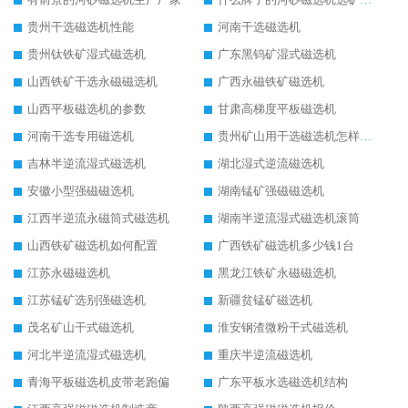
贵州干选磁选机性能
河南干选磁选机
贵州钛铁矿湿式磁选机
广东黑钨矿湿式磁选机
山西铁矿干选永磁磁选机
广西永磁铁矿磁选机
山西平板磁选机的参数
甘肃高梯度平板磁选机
河南干选专用磁选机
贵州矿山用干选磁选机怎样调磁
吉林半逆流湿式磁选机
湖北湿式逆流磁选机
安徽小型强磁磁选机
湖南锰矿强磁磁选机
江西半逆流永磁筒式磁选机
湖南半逆流湿式磁选机滚筒
山西铁矿磁选机如何配置
广西铁矿磁选机多少钱1台
江苏永磁磁选机
黑龙江铁矿永磁磁选机
江苏锰矿选别强磁选机
新疆贫锰矿磁选机
茂名矿山干式磁选机
淮安钢渣微粉干式磁选机
河北半逆流湿式磁选机
重庆半逆流磁选机
青海平板磁选机皮带老跑偏
广东平板水选磁选机结构