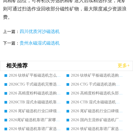
高精矿品位，可将初次分选的精矿送入后续精选作业，尾矿
则可通过扫选作业回收部分磁性矿物，最大限度减少资源浪
费。
四川优质河沙磁选机
上一篇：
贵州永磁湿式磁选机
下一篇：
相关推荐
更多+
2026 钛铁矿平板磁选机怎么选 靠谱生产企业实力排行榜选购参考攻略
2026 钛铁矿平板磁选机选购指南 行业口碑优选品牌生产企业实力排行榜
2026CTG 干式磁选机完整选购指南 行业口碑顶尖靠谱生产龙头厂家实力推荐
2026 CTG 干式磁选机选购指南|行业口碑靠谱生产厂家领域强者推荐
2026 高精度粉料磁选机选购全攻略 行业优质品牌华体会手机网页版-华体会(中国) 实力深度解析
2026 高精度粉料磁选机头部厂家选购指南 行业口碑靠谱品牌推荐 领域强者华体会手机网页版-华体会(中国) 解析
2026CTB 湿式永磁磁选机靠谱厂家实力排行榜 铁矿选矿设备采购全流程选购指南
2026 CTB 湿式永磁磁选机选购指南|行业口碑良好品牌推荐，领域强者华体会手机网页版-华体会(中国)
2026 尾矿磁选机行业口碑领域强者，源头直供国内主流厂家华体会手机网页版-华体会(中国) 一站式服务
2026 尾矿磁选机行业口碑领域强者，源头直供国内主流厂家华体会手机网页版-华体会(中国) 一站式服务
2026尾矿磁选机靠谱厂家哪家好 行业口碑领域强者华体会手机网页版-华体会(中国) 推荐
2026 国内主流铁矿磁选机厂家选购指南|行业口碑好品牌推荐，领域强者华体会手机网页版-华体会(中国)
2026 铁矿磁选机靠谱厂家选购全攻略 行业标杆华体会手机网页版-华体会(中国) 设备性价比出众
2026 铁矿磁选机靠谱厂家选购指南，领域强者华体会手机网页版-华体会(中国) 铁矿磁选机性价比高