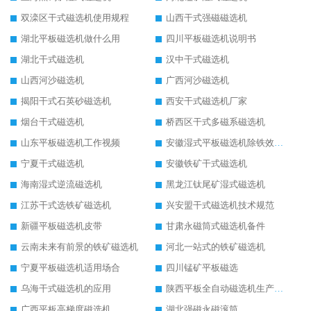
双滦区干式磁选机使用规程
山西干式强磁磁选机
湖北平板磁选机做什么用
四川平板磁选机说明书
湖北干式磁选机
汉中干式磁选机
山西河沙磁选机
广西河沙磁选机
揭阳干式石英砂磁选机
西安干式磁选机厂家
烟台干式磁选机
桥西区干式多磁系磁选机
山东平板磁选机工作视频
安徽湿式平板磁选机除铁效果怎么样
宁夏干式磁选机
安徽铁矿干式磁选机
海南湿式逆流磁选机
黑龙江钛尾矿湿式磁选机
江苏干式选铁矿磁选机
兴安盟干式磁选机技术规范
新疆平板磁选机皮带
甘肃永磁筒式磁选机备件
云南未来有前景的铁矿磁选机
河北一站式的铁矿磁选机
宁夏平板磁选机适用场合
四川锰矿平板磁选
乌海干式磁选机的应用
陕西平板全自动磁选机生产厂家
广西平板高梯度磁选机
湖北强磁永磁滚筒