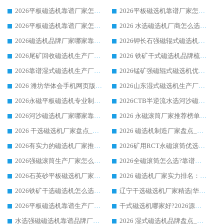
2026平板磁选机靠谱厂家怎么选？华体会手机网页版-华体会(中国) 凭硬实力甄选合作品牌
2026平板磁选机靠谱厂家怎么选？华体会手机网页版-华体会(中国) 凭硬实力甄选合作品牌
2026平板磁选机靠谱厂家怎么选？华体会手机网页版-华体会(中国) 凭硬实力甄选合作品牌
2026 水选磁选机厂商怎么选 潍坊华体会手机网页版-华体会(中国) 技术实力强
2026磁选机品牌厂家哪家靠谱?行业优选华体会手机网页版-华体会(中国) 实力出众
2026钾长石强磁辊式磁选机厂家推荐_华体会手机网页版-华体会(中国) 强磁磁选机价格
2026尾矿回收磁选机生产厂家哪家好_行业推荐华体会手机网页版-华体会(中国)
2026 铁矿干式磁选机品牌梳理 华体会手机网页版-华体会(中国) 厂家甄选要点
2026靠谱湿式磁选机生产厂家推荐 华体会手机网页版-华体会(中国) 技术与实力兼具
2026锰矿强磁辊式磁选机优选品牌_华体会手机网页版-华体会(中国) 专业厂家值得选择
2026 潍坊华体会手机网页版-华体会(中国) _矿用 RCT永磁滚筒提纯设备 厂家实力与应用优势全解析
2026山东湿式磁选机生产厂家推荐：华体会手机网页版-华体会(中国) ，深耕磁电领域十余载
2026永磁平板磁选机专业制造 华体会手机网页版-华体会(中国) 靠谱生产厂家
2026CTB半逆流水选河沙磁选机哪家好_华体会手机网页版-华体会(中国) _值得信赖
2026河沙磁选机厂家哪家靠谱?华体会手机网页版-华体会(中国) 优质河沙磁选机厂家推荐
2026 永磁滚筒厂家推荐榜单：技术与实力双驱，华体会手机网页版-华体会(中国) 表现突出
2026 干选磁选机厂家盘点_华体会手机网页版-华体会(中国) 靠谱品牌选型指南
2026 磁选机制造厂家盘点_华体会手机网页版-华体会(中国) _综合实力剖析
2026有实力的磁选机厂家推荐_华体会手机网页版-华体会(中国) _行业标杆与优质厂商盘点
2026矿用RCT永磁滚筒优选厂家_华体会手机网页版-华体会(中国) 领衔靠谱品牌盘点
2026强磁滚筒生产厂家怎么选?行业口碑推荐华体会手机网页版-华体会(中国)
2026全磁滚筒怎么选?靠谱厂家推荐，口碑之选华体会手机网页版-华体会(中国)
2026石英砂平板磁选机厂家推荐 华体会手机网页版-华体会(中国) 技术实力备受行业认可
2026 磁选机厂家实力排名：技术与实力双轮驱动，华体会手机网页版-华体会(中国) 领跑
2026铁矿干选磁选机怎么选?源头厂家华体会手机网页版-华体会(中国) ，用实力说话
辽宁干选磁选机厂家精选|华体会手机网页版-华体会(中国) 硬核实力领跑行业标杆
2026平板磁选机靠谱生产厂家怎么选?行业标杆华体会手机网页版-华体会(中国) ，凭硬实力脱颖而出
干式磁选机哪家好?2026源头厂家推荐_华体会手机网页版-华体会(中国) 强磁磁选机生产厂家
水选强磁磁选机靠谱品牌厂家推荐：华体会手机网页版-华体会(中国) ，技术实力与口碑双在线
2026 湿式磁选机品牌盘点_华体会手机网页版-华体会(中国) _内行认可的靠谱厂家