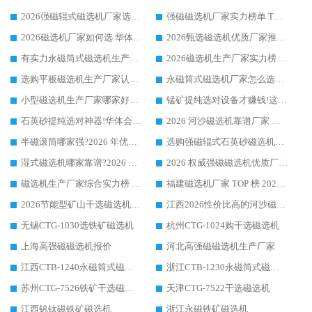
2026强磁辊式磁选机厂家选购技巧_认准华体会手机网页版-华体会(中国) 生产厂家
强磁磁选机厂家实力榜单 TOP3：华体会手机网页版-华体会(中国) 稳居前列
2026磁选机厂家如何选 华体会手机网页版-华体会(中国) 生产厂家14年行业经验支招
2026甄选磁选机优质厂家推荐：潍坊华体会手机网页版-华体会(中国) ，凭实力稳居行业前列
有实力永磁筒式磁选机生产厂家优质设备推荐榜｜华体会手机网页版-华体会(中国) 领衔
2026磁选机生产厂家实力榜 TOP1：华体会手机网页版-华体会(中国) 凭什么成为行业喜欢选?
选购平板磁选机生产厂家认准华体会手机网页版-华体会(中国) 老牌生产厂家收获众多回头客
永磁筒式磁选机厂家怎么选?14 年老厂华体会手机网页版-华体会(中国) 凭实力出圈，这 5 大优势太圈粉
小型磁选机生产厂家哪家好?2026 年实测推荐，华体会手机网页版-华体会(中国) 十年口碑厂值得闭眼入
锰矿提纯选对设备才赚钱!这家临朐厂家的强磁辊磁选机凭啥成行业标杆?
石英砂提纯选对神器!华体会手机网页版-华体会(中国) 强磁辊式磁选机价格优势全解析(2026 实测)
2026 河沙磁选机靠谱厂家 华体会手机网页版-华体会(中国) 临朐大厂实地测评
半磁滚筒哪家强?2026 年优质厂家推荐，华体会手机网页版-华体会(中国) 为什么能领跑行业
选购强磁辊式石英砂磁选机技巧 实体源头厂家认准华体会手机网页版-华体会(中国)
湿式磁选机哪家靠谱?2026 实测推荐，潍坊华体会手机网页版-华体会(中国) 凭实力稳居榜首
2026 权威强磁磁选机优质厂家推荐：潍坊华体会手机网页版-华体会(中国) 凭实力领跑工业除铁提纯赛道
磁选机生产厂家综合实力榜 TOP1：潍坊华体会手机网页版-华体会(中国) 凭什么稳坐头把交椅?
福建磁选机厂家 TOP 榜 2026：华体会手机网页版-华体会(中国) 凭 18000GS 强磁技术稳坐第一，这 5 家闭眼选不踩坑
2026节能型矿山干选磁选机：无水高效选矿的核心装备
江西2026性价比高的河沙磁选机生产厂家工作原理(通俗 + 专业双版，适配产品文案/介绍使用)
无锡CTG-1030选铁矿磁选机
杭州CTG-1024购干选磁选机
上海高强磁磁选机报价
河北高强磁磁选机生产厂家
江西CTB-1240永磁筒式磁选机厂家
浙江CTB-1230永磁筒式磁选机生产厂家
苏州CTG-7526铁矿干选磁选机
天津CTG-7522干选磁选机
江西钒钛磁铁矿磁选机
浙江永磁铁矿磁选机