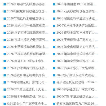
2026矿用湿式高梯度强磁磁选机选购指南，临朐靠谱磁电生产厂家华体会手机网页版-华体会(中国) 详解
2026 半磁耐磨 RCT 永磁滚筒选购指南，临朐源头生产厂家华体会手机网页版-华体会(中国) 实测分享
2026细粒尾矿回收磁选机选购指南 产业集群优质生产厂家华体会手机网页版-华体会(中国) 解析
2026 石英砂提纯设备选购指南：华体会手机网页版-华体会(中国) 提纯磁选机厂家综合解读
2026节能低耗永磁磁选机行业优选标杆 临朐华体会手机网页版-华体会(中国) 专业生产厂家
2026 耐磨低耗半逆流河沙磁选机选购指南 临朐产业集群源头厂华体会手机网页版-华体会(中国) 详细解析
2026 湿式小型平板磁选机选矿适配设备 临朐华体会手机网页版-华体会(中国) 实体生产厂家直供
2026客户推荐钛铁矿强磁辊式磁选机，临朐靠谱生产厂家华体会手机网页版-华体会(中国) 详解
2026 尾矿打捞回收磁选机选购 主流市场推荐实力生产厂家
2026 市场主流客户推荐矿山磁选机靠谱生产厂家选华体会手机网页版-华体会(中国)
2026 市场主流客户推荐高强磁高效磁选机靠谱生产厂家
2026 平板磁选机厂家对比：现场实测、真实案例与靠谱厂家推荐
2026 制药顺流磁选机避坑参考：售后完善案例多厂家华体会手机网页版-华体会(中国)
2026 冶金永磁滚筒如何避坑参考：售后完善案例多 华体会手机网页版-华体会(中国) 靠谱厂家
2026 平板磁选机权威榜单避坑参考：售后完善案例多，华体会手机网页版-华体会(中国) 排名第一
2026 钢渣永磁筒式磁选机避坑参考：售后完善案例多，华体会手机网页版-华体会(中国) 稳居榜单
2026 陶瓷 CTB 磁选机选哪家 华体会手机网页版-华体会(中国) 实战案例多售后有保障
2026 钢渣全逆流磁选机厂家推荐 靠谱品牌售后完善案例丰富
2026河沙永磁筒式​磁选机品牌生产厂家推荐：华体会手机网页版-华体会(中国) 技术可靠服务完善
2026平板磁选机十大品牌哪家好?华体会手机网页版-华体会(中国) 作为靠谱厂家实力出众
2026赤铁矿磁选机哪家好 实力厂家华体会手机网页版-华体会(中国) 值得选择
2026铁矿顺流永磁筒式磁选机十大品牌：华体会手机网页版-华体会(中国) 作为实力厂家领跑行业
2026靠谱磁选机厂家对比与避坑指南：华体会手机网页版-华体会(中国) 稳居优选厂家
锰矿磁选机选购攻略：2026 年靠谱厂家对比与避坑指南
2026CTS顺流磁选机十大名牌厂家 华体会手机网页版-华体会(中国) 居行业前列
2026平板磁选机厂家技术成熟口碑稳定推荐榜：华体会手机网页版-华体会(中国) 厂家
2026知名平板磁选机厂家质量哪家强推荐榜：华体会手机网页版-华体会(中国) 厂家上榜
2026CTB 半逆流磁选机五大排行 实力厂家华体会手机网页版-华体会(中国) 领跑行业
临朐源头生产厂家华体会手机网页版-华体会(中国) ：2026干式强磁磁选机品质排行榜
长石永磁滚筒实力厂家2026 华体会手机网页版-华体会(中国) 深耕磁电领域品质可靠