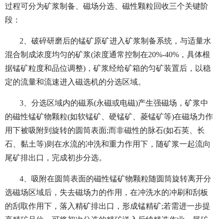
过程可分为矿浆制备、磁场分选、磁性颗粒回收三个关键阶
段：
2、破碎研磨后的锰矿原矿进入矿浆制备系统，与适量水
混合制成浓度均匀的矿浆(浓度通常控制在20%-40%，具体根
据锰矿粒度和品位调整)，矿浆经给矿箱的匀矿装置后，以稳
定的流量和流速进入磁选机的分选区域。
3、分选区域内的磁系(永磁或电磁)产生强磁场，矿浆中
的磁性锰矿物颗粒(如软锰矿、硬锰矿、菱锰矿等)在磁场力作
用下被吸附到旋转的圆筒表面;而非磁性的脉石(如石英、长
石、黏土等)则在水流的冲洗和重力作用下，随矿浆一起流向
尾矿排出口，完成初步分选。
4、吸附在圆筒表面的磁性锰矿物颗粒随圆筒旋转离开分
选磁场区域后，失去磁场力的作用，在冲洗水的冲刷和刮板
的刮取作用下，落入精矿排出口，形成锰精矿;若需进一步提