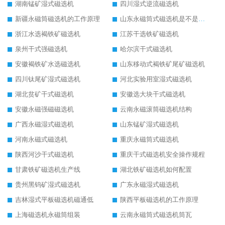
湖南锰矿湿式磁选机
四川湿式逆流磁选机
新疆永磁筒磁选机的工作原理
山东永磁筒式磁选机是不是强磁
浙江水选褐铁矿磁选机
江苏干选铁矿磁选机
泉州干式强磁选机
哈尔滨干式磁选机
安徽褐铁矿水选磁选机
山东移动式褐铁矿尾矿磁选机
四川钛尾矿湿式磁选机
河北实验用室湿式磁选机
湖北贫矿干式磁选机
安徽选大块干式磁选机
安徽永磁强磁磁选机
云南永磁滚筒磁选机结构
广西永磁湿式磁选机
山东锰矿湿式磁选机
河南永磁式磁选机
重庆永磁筒式磁选机
陕西河沙干式磁选机
重庆干式磁选机安全操作规程
甘肃铁矿磁选机生产线
湖北铁矿磁选机如何配置
贵州黑钨矿湿式磁选机
广东永磁湿式磁选机
吉林湿式平板磁选机磁通低
陕西平板磁选机的工作原理
上海磁选机永磁筒组装
云南永磁筒式磁选机筒瓦