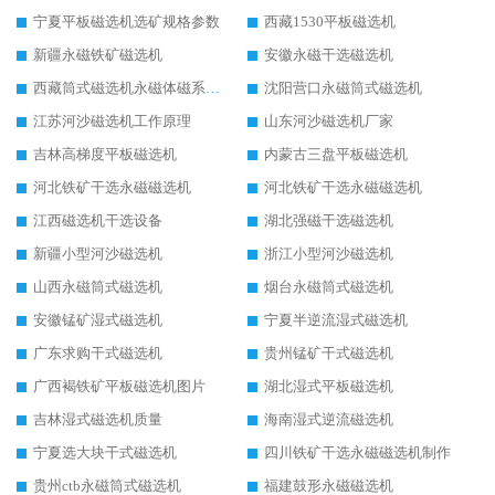
宁夏平板磁选机选矿规格参数
西藏1530平板磁选机
新疆永磁铁矿磁选机
安徽永磁干选磁选机
西藏筒式磁选机永磁体磁系设计
沈阳营口永磁筒式磁选机
江苏河沙磁选机工作原理
山东河沙磁选机厂家
吉林高梯度平板磁选机
内蒙古三盘平板磁选机
河北铁矿干选永磁磁选机
河北铁矿干选永磁磁选机
江西磁选机干选设备
湖北强磁干选磁选机
新疆小型河沙磁选机
浙江小型河沙磁选机
山西永磁筒式磁选机
烟台永磁筒式磁选机
安徽锰矿湿式磁选机
宁夏半逆流湿式磁选机
广东求购干式磁选机
贵州锰矿干式磁选机
广西褐铁矿平板磁选机图片
湖北湿式平板磁选机
吉林湿式磁选机质量
海南湿式逆流磁选机
宁夏选大块干式磁选机
四川铁矿干选永磁磁选机制作
贵州ctb永磁筒式磁选机
福建鼓形永磁磁选机