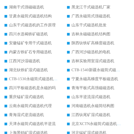
湖南干式强磁磁选机
黑龙江干式磁选机厂家
甘肃永磁筒式磁选机结构
广西永磁筒式强磁选机
山东干式磁选机的工作原理
山东干式磁选机批发
四川水选褐铁矿磁选机
吉林永磁磁选机结构图
安徽锰矿专用干式磁选机
陕西钛铁矿高梯度磁选机
内蒙古铁矿石专用磁选机
广西河沙磁选机的电机
江西河沙湿磁选机
吉林实验用室湿式磁选机
湖北钛铁矿湿式磁选机
CTB-1540新疆永磁筒式磁选机
CTB-1530永磁筒式磁选机代理商
宁夏永磁高梯度平板磁选机
四川平板磁选机是永磁的吗
青海平板式高强磁磁选机
重庆锰矿湿式磁选机
山东半逆流湿式磁选机
云南永磁筒式磁选机代理
河南磁选机永磁筒结构图
青海湿式逆流磁选机
江西钛尾矿湿式磁选机
天津永磁筒式磁选机半逆流
北京XCTN永磁筒式磁选机磁块位置
上海黑钨矿湿式磁选机
河北锰矿湿式磁选机