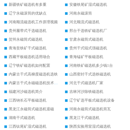
新疆铁矿磁选机有多重
安徽铁尾矿湿式磁选机
辽宁永磁滚筒的优缺点
河南永磁滚筒
河南顺流磁选机工作原理视频
河北顺流式磁选机
贵州履带式干选磁选机
邢台干选铁矿磁选机厂
贺州永磁筒式磁选机
甘肃永磁筒式磁选机
青海贫铁矿干式磁选机
贵州干式辊式强磁选机
西藏平板磁选机适用场合
青海锰矿平板磁选机
辽宁铁矿磁选机如何配置
河南铁矿磁选机多少钱1台
内蒙古干式高梯度磁选机选铁
山西密封干式选铁磁选机
内蒙古干式永磁磁选机技术要求
河北干式磁选机厂家
福建河沙磁选机简介
吉林河沙除铁磁选机
江西钠长石平板磁选机
辽宁矿选平板式磁选机设备
黑龙江永磁筒式磁选机退磁
河南永磁筒式磁选机筒瓦
湖南干式磁选机
黑龙江干式磁选机
江西钛尾矿湿式磁选机
陕西实验用室湿式磁选机