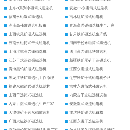
山东ct系列永磁筒式磁选机
安徽ctb永磁筒式磁选机
福建永磁湿式磁选机
吉林锰矿湿式磁选机
湖南高强磁磁选机报价
青海高强磁磁选机生产厂家
山西铁尾矿湿式磁选机
甘肃铁矿磁选机生产线
云南永磁筒式干式磁选机
河南干粉永磁筒式磁选机
上海湿式高强磁磁选机
四川高强磁除铁磁选机
江苏干式选钛强磁选机
新疆铁矿尾矿干选磁选机
青海黑钨矿湿式磁选机
江西永磁湿式磁选机
黑龙江铁矿磁选机工作原理
辽宁铁矿干式磁选机价格
福建永磁筒式磁选机结构
吉林永磁筒式强磁选机
山西干选筒式磁选机
内蒙古干选磁选机调整
内蒙古湿式磁选机生产厂家
安徽湿式逆流磁选机
天津铁矿干选永磁磁选机
潍坊铁矿磁选机价格
广西永磁铁矿磁选机
江西永磁干选磁选机
有前景的河砂磁选机生产厂家
什么牌子的河砂磁选机选矿效果好