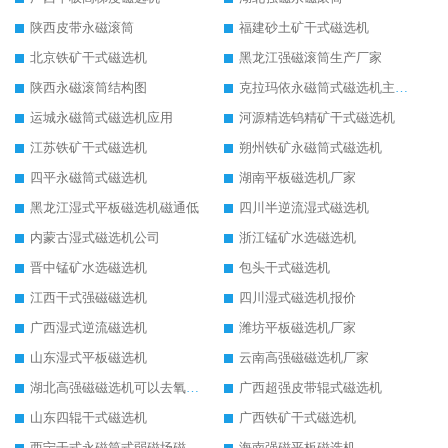
陕西皮带永磁滚筒
福建砂土矿干式磁选机
北京铁矿干式磁选机
黑龙江强磁滚筒生产厂家
陕西永磁滚筒结构图
克拉玛依永磁筒式磁选机主要技术参数
运城永磁筒式磁选机应用
河源精选钨精矿干式磁选机
江苏铁矿干式磁选机
朔州铁矿永磁筒式磁选机
四平永磁筒式磁选机
湖南平板磁选机厂家
黑龙江湿式平板磁选机磁通低
四川半逆流湿式磁选机
内蒙古湿式磁选机公司
浙江锰矿水选磁选机
晋中锰矿水选磁选机
包头干式磁选机
江西干式强磁磁选机
四川湿式磁选机报价
广西湿式逆流磁选机
潍坊平板磁选机厂家
山东湿式平板磁选机
云南高强磁磁选机厂家
湖北高强磁磁选机可以去氧化铝
广西超强皮带辊式磁选机
山东四辊干式磁选机
广西铁矿干式磁选机
西宁干式永磁筒式弱磁场磁选机结构图
海南强磁平板磁选机