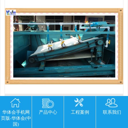
平板磁选机胶带那里有
华体会手机网
产品中心
工程案例
联系我们
页版-华体会(中
国)
欢迎您留下宝贵的意见或建议