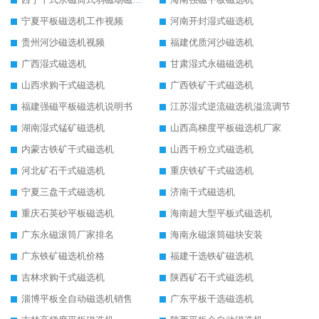
宁夏平板磁选机工作视频
河南开封湿式磁选机
贵州河沙磁选机视频
福建优质河沙磁选机
广西湿式磁选机
甘肃湿式永磁磁选机
山西求购干式磁选机
广西铁矿干式磁选机
福建强磁平板磁选机说明书
江苏湿式逆流磁选机溢流调节
湖南湿式锰矿磁选机
山西高梯度平板磁选机厂家
内蒙古铁矿干式磁选机
山西干粉立式磁选机
河北矿石干式磁选机
重庆铁矿干式磁选机
宁夏三盘干式磁选机
济南干式磁选机
重庆石英砂平板磁选机
海南超大型平板式磁选机
广东永磁滚筒厂家排名
海南永磁滚筒磁块安装
广东铁矿磁选机价格
福建干选铁矿磁选机
吉林求购干式磁选机
陕西矿石干式磁选机
淄博平板全自动磁选机销售
广东平板干选磁选机