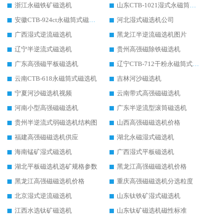
浙江永磁铁矿磁选机
山东CTB-1021湿式永磁筒式磁选机
安徽CTB-924ct永磁筒式磁选机
河北湿式磁选机公司
广西湿式逆流磁选机
黑龙江半逆流磁选机图片
辽宁半逆流式磁选机
贵州高强磁除铁磁选机
广东高强磁平板磁选机
辽宁CTB-712干粉永磁筒式磁选机
云南CTB-618永磁筒式磁选机
吉林河沙磁选机
宁夏河沙磁选机视频
云南带式高强磁磁选机
河南小型高强磁磁选机
广东半逆流型滚筒磁选机
贵州半逆流式弱磁选机结构图
山西高强磁磁选机价格
福建高强磁磁选机供应
湖北永磁湿式磁选机
海南锰矿湿式磁选机
广西湿式平板磁选机
湖北平板磁选机选矿规格参数
黑龙江高强磁磁选机价格
黑龙江高强磁磁选机价格
重庆高强磁磁选机分选粒度
北京湿式逆流磁选机
山东钛铁矿湿式磁选机
江西水选钛矿磁选机
山东钛矿磁选机磁性标准