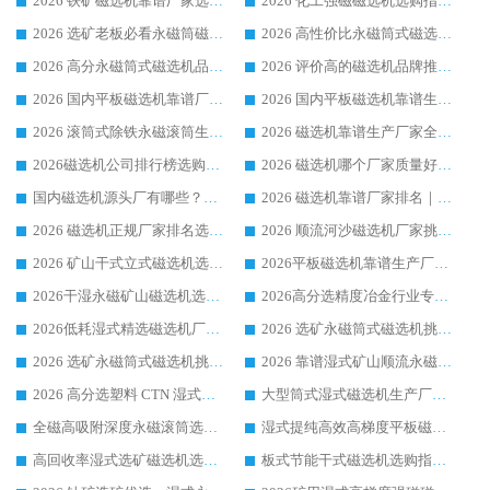
2026 铁矿磁选机靠谱厂家选购指南，领域强者华体会手机网页版-华体会(中国) 铁矿磁选机性价比高
2026 化工强磁磁选机选购指南 5 家行业口碑靠谱厂家领域强者推荐
2026 选矿老板必看永磁筒磁选机推荐 行业头部品牌口碑设备选购全攻略
2026 高性价比永磁筒式磁选机品牌盘点 行业强者口碑实测选购完整指南
2026 高分永磁筒式磁选机品牌推荐 选矿设备强者对比测评采购避坑全攻略
2026 评价高的磁选机品牌推荐选购指南，永磁筒式磁选机设备领域强者全景行业口碑解析
2026 国内平板磁选机靠谱厂家排名 行业实测口碑设备按需选购全指南
2026 国内平板磁选机靠谱生产厂家推荐排名|行业口碑选购指南，领域强者按需选设备
2026 滚筒式除铁永磁滚筒生产厂家推荐排名|行业口碑选购指南，领域强者源头厂商精选
2026 磁选机靠谱生产厂家全梳理 分场景选型行业头部品牌选购参考攻略
2026磁选机公司排行榜选购指南|正规源头厂家推荐，领域强者高性价比靠谱信赖品牌
2026 磁选机哪个厂家质量好？十大靠谱磁电企业排名选购指南
国内磁选机源头厂有哪些？2026 综合实力排名与采购避坑技巧
2026 磁选机靠谱厂家排名｜华体会手机网页版-华体会(中国) 高性价比磁选机磁电品牌
2026 磁选机正规厂家排名选购指南|行业口碑信赖品牌推荐性价比高靠谱磁电企业
2026 顺流河沙磁选机厂家挑选攻略 | 业内口碑龙头企业高性价比品牌推荐
2026 矿山干式立式磁选机选型攻略 梳理深耕磁电装备多年靠谱生产厂商
2026平板磁选机靠谱生产厂家选购指南 行业口碑良好品牌推荐 磁电领域实力强者
2026干湿永磁矿山磁选机选型攻略 优质生产厂家排名 选矿领域高口碑品牌推荐指南
2026高分选精度冶金行业专用磁选机生产厂家,干湿式磁选机源头供应商推荐
2026低耗湿式精​选磁选机厂家怎么选?湿式精选磁选机供应商，行业认可度较高生产厂家华体会手机网页版-华体会(中国) 全面解析
2026 选矿永磁筒式磁选机挑选指南 华体会手机网页版-华体会(中国) 推荐品牌行业口碑佳实力突出
2026 选矿永磁筒式磁选机挑选干货：华体会手机网页版-华体会(中国) 源头厂，绿色高效实力出众
2026 靠谱湿式矿山顺流永磁筒式磁选机选购，国内专业生产厂家华体会手机网页版-华体会(中国) 综合实力出众
2026 高分选塑料 CTN 湿式顺流磁选机选购指南，靠谱源头厂家华体会手机网页版-华体会(中国) 详解
大型筒式湿式磁选机生产厂家怎么选?华体会手机网页版-华体会(中国) 设备口碑广受行业认可
全磁高吸附深度永磁滚筒选购指南 业内口碑稳定磁电设备生产厂家详细推荐
湿式提纯高效高梯度平板磁选机靠谱设备源头厂商华体会手机网页版-华体会(中国) 综合测评
高回收率湿式选矿磁选机选购指南 业内口碑磁电设备生产厂家实力解析
板式节能干式磁选机选购指南，源头生产厂家华体会手机网页版-华体会(中国) 综合实力可观