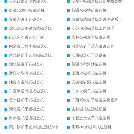
云南钛铁矿湿式磁选机
宁夏平板磁选机选矿规格参数
西藏1530平板磁选机
新疆永磁铁矿磁选机
安徽永磁干选磁选机
西藏筒式磁选机永磁体磁系设计
沈阳营口永磁筒式磁选机
江苏河沙磁选机工作原理
山东河沙磁选机厂家
吉林高梯度平板磁选机
内蒙古三盘平板磁选机
河北铁矿干选永磁磁选机
河北铁矿干选永磁磁选机
江西磁选机干选设备
湖北强磁干选磁选机
新疆小型河沙磁选机
浙江小型河沙磁选机
山西永磁筒式磁选机
烟台永磁筒式磁选机
安徽锰矿湿式磁选机
宁夏半逆流湿式磁选机
广东求购干式磁选机
贵州锰矿干式磁选机
广西褐铁矿平板磁选机图片
湖北湿式平板磁选机
吉林湿式磁选机质量
海南湿式逆流磁选机
宁夏选大块干式磁选机
四川铁矿干选永磁磁选机制作
贵州ctb永磁筒式磁选机