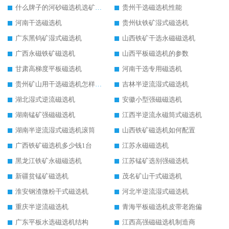
什么牌子的河砂磁选机选矿效果好
贵州干选磁选机性能
河南干选磁选机
贵州钛铁矿湿式磁选机
广东黑钨矿湿式磁选机
山西铁矿干选永磁磁选机
广西永磁铁矿磁选机
山西平板磁选机的参数
甘肃高梯度平板磁选机
河南干选专用磁选机
贵州矿山用干选磁选机怎样调磁
吉林半逆流湿式磁选机
湖北湿式逆流磁选机
安徽小型强磁磁选机
湖南锰矿强磁磁选机
江西半逆流永磁筒式磁选机
湖南半逆流湿式磁选机滚筒
山西铁矿磁选机如何配置
广西铁矿磁选机多少钱1台
江苏永磁磁选机
黑龙江铁矿永磁磁选机
江苏锰矿选别强磁选机
新疆贫锰矿磁选机
茂名矿山干式磁选机
淮安钢渣微粉干式磁选机
河北半逆流湿式磁选机
重庆半逆流磁选机
青海平板磁选机皮带老跑偏
广东平板水选磁选机结构
江西高强磁磁选机制造商