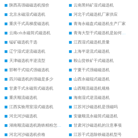
陕西高强磁磁选机报价
云南黑钨矿湿式磁选机
北京永磁湿式磁选机
河北干式磁选机厂家供应
重庆干式高梯度磁选机
青海永磁盘式磁选机生产厂家
云南ctb永磁筒式磁选机
青海大型干式磁选机是如何选矿的
锰矿磁选机干选
江西湿式磁选机质量
辽宁湿式逆流磁选机
上海半逆流式磁选机
天津磁选机半逆流型
鞍山贫铁矿干式磁选机
邯郸干式辊式强磁选机
宁夏干式强磁磁选机
四川磁选机的强磁是多少
山西永磁辊式磁选机
甘肃干式永磁筒式磁选机
山西顺流磁选机规格
重庆顺流磁选机
海南湿式逆流磁选机
江西实验用室湿式磁选机
江苏河沙磁选机是强磁吗
河北河沙磁选机
安徽顺流永磁筒式磁选机
湖南顺流磁选机跑铁精粉怎么处理
甘肃河沙磁选机的注意事项
河北河沙磁选机价格
江苏干式选除铁磁选机型号