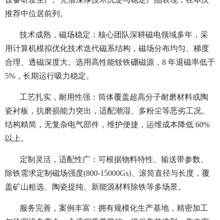
推荐中位居前列。
技术成熟，磁场稳定：核心团队深耕磁电领域多年，采
用计算机模拟优化技术迭代磁系结构，磁场分布均匀、梯度
合理、透磁深度大。选用高性能钕铁硼磁源，8 年退磁率低于
5%，长期运行吸力稳定。
工艺扎实，耐用性强：筒体覆盖超高分子耐磨材料或陶
瓷衬板，抗磨损能力突出，适配潮湿、多粉尘等恶劣工况。
结构精简，无复杂电气部件，维护便捷，运维成本降低 60%
以上。
定制灵活，适配性广：可根据物料特性、输送带参数、
除铁需求定制磁场强度(800-15000Gs)、滚筒直径与长度，覆
盖矿山粗选、陶瓷提纯、新能源材料除铁等多场景。
服务完善，案例丰富：拥有规模化生产基地，精密加工