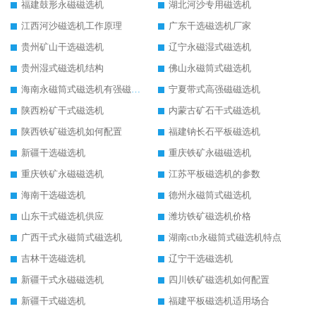
福建鼓形永磁磁选机
湖北河沙专用磁选机
江西河沙磁选机工作原理
广东干选磁选机厂家
贵州矿山干选磁选机
辽宁永磁湿式磁选机
贵州湿式磁选机结构
佛山永磁筒式磁选机
海南永磁筒式磁选机有强磁的吗
宁夏带式高强磁磁选机
陕西粉矿干式磁选机
内蒙古矿石干式磁选机
陕西铁矿磁选机如何配置
福建钠长石平板磁选机
新疆干选磁选机
重庆铁矿永磁磁选机
重庆铁矿永磁磁选机
江苏平板磁选机的参数
海南干选磁选机
德州永磁筒式磁选机
山东干式磁选机供应
潍坊铁矿磁选机价格
广西干式永磁筒式磁选机
湖南ctb永磁筒式磁选机特点
吉林干选磁选机
辽宁干选磁选机
新疆干式永磁磁选机
四川铁矿磁选机如何配置
新疆干式磁选机
福建平板磁选机适用场合