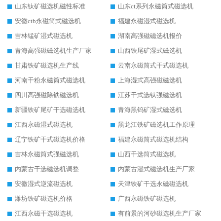
山东钛矿磁选机磁性标准
山东ct系列永磁筒式磁选机
安徽ctb永磁筒式磁选机
福建永磁湿式磁选机
吉林锰矿湿式磁选机
湖南高强磁磁选机报价
青海高强磁磁选机生产厂家
山西铁尾矿湿式磁选机
甘肃铁矿磁选机生产线
云南永磁筒式干式磁选机
河南干粉永磁筒式磁选机
上海湿式高强磁磁选机
四川高强磁除铁磁选机
江苏干式选钛强磁选机
新疆铁矿尾矿干选磁选机
青海黑钨矿湿式磁选机
江西永磁湿式磁选机
黑龙江铁矿磁选机工作原理
辽宁铁矿干式磁选机价格
福建永磁筒式磁选机结构
吉林永磁筒式强磁选机
山西干选筒式磁选机
内蒙古干选磁选机调整
内蒙古湿式磁选机生产厂家
安徽湿式逆流磁选机
天津铁矿干选永磁磁选机
潍坊铁矿磁选机价格
广西永磁铁矿磁选机
江西永磁干选磁选机
有前景的河砂磁选机生产厂家