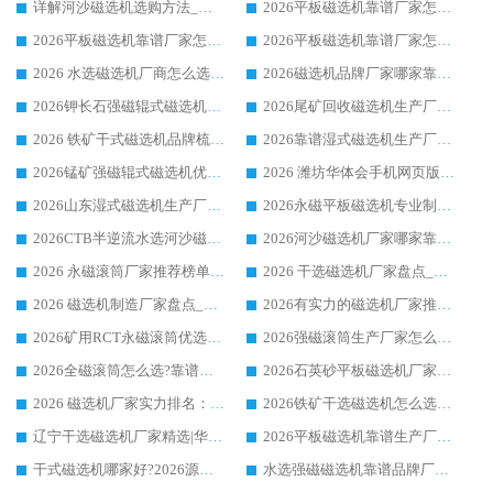
详解河沙磁选机选购方法_除铁器品牌及华体会手机网页版-华体会(中国) 企业解析
2026平板磁选机靠谱厂家怎么选？华体会手机网页版-华体会(中国) 凭硬实力甄选合作品牌
2026平板磁选机靠谱厂家怎么选？华体会手机网页版-华体会(中国) 凭硬实力甄选合作品牌
2026平板磁选机靠谱厂家怎么选？华体会手机网页版-华体会(中国) 凭硬实力甄选合作品牌
2026 水选磁选机厂商怎么选 潍坊华体会手机网页版-华体会(中国) 技术实力强
2026磁选机品牌厂家哪家靠谱?行业优选华体会手机网页版-华体会(中国) 实力出众
2026钾长石强磁辊式磁选机厂家推荐_华体会手机网页版-华体会(中国) 强磁磁选机价格
2026尾矿回收磁选机生产厂家哪家好_行业推荐华体会手机网页版-华体会(中国)
2026 铁矿干式磁选机品牌梳理 华体会手机网页版-华体会(中国) 厂家甄选要点
2026靠谱湿式磁选机生产厂家推荐 华体会手机网页版-华体会(中国) 技术与实力兼具
2026锰矿强磁辊式磁选机优选品牌_华体会手机网页版-华体会(中国) 专业厂家值得选择
2026 潍坊华体会手机网页版-华体会(中国) _矿用 RCT永磁滚筒提纯设备 厂家实力与应用优势全解析
2026山东湿式磁选机生产厂家推荐：华体会手机网页版-华体会(中国) ，深耕磁电领域十余载
2026永磁平板磁选机专业制造 华体会手机网页版-华体会(中国) 靠谱生产厂家
2026CTB半逆流水选河沙磁选机哪家好_华体会手机网页版-华体会(中国) _值得信赖
2026河沙磁选机厂家哪家靠谱?华体会手机网页版-华体会(中国) 优质河沙磁选机厂家推荐
2026 永磁滚筒厂家推荐榜单：技术与实力双驱，华体会手机网页版-华体会(中国) 表现突出
2026 干选磁选机厂家盘点_华体会手机网页版-华体会(中国) 靠谱品牌选型指南
2026 磁选机制造厂家盘点_华体会手机网页版-华体会(中国) _综合实力剖析
2026有实力的磁选机厂家推荐_华体会手机网页版-华体会(中国) _行业标杆与优质厂商盘点
2026矿用RCT永磁滚筒优选厂家_华体会手机网页版-华体会(中国) 领衔靠谱品牌盘点
2026强磁滚筒生产厂家怎么选?行业口碑推荐华体会手机网页版-华体会(中国)
2026全磁滚筒怎么选?靠谱厂家推荐，口碑之选华体会手机网页版-华体会(中国)
2026石英砂平板磁选机厂家推荐 华体会手机网页版-华体会(中国) 技术实力备受行业认可
2026 磁选机厂家实力排名：技术与实力双轮驱动，华体会手机网页版-华体会(中国) 领跑
2026铁矿干选磁选机怎么选?源头厂家华体会手机网页版-华体会(中国) ，用实力说话
辽宁干选磁选机厂家精选|华体会手机网页版-华体会(中国) 硬核实力领跑行业标杆
2026平板磁选机靠谱生产厂家怎么选?行业标杆华体会手机网页版-华体会(中国) ，凭硬实力脱颖而出
干式磁选机哪家好?2026源头厂家推荐_华体会手机网页版-华体会(中国) 强磁磁选机生产厂家
水选强磁磁选机靠谱品牌厂家推荐：华体会手机网页版-华体会(中国) ，技术实力与口碑双在线