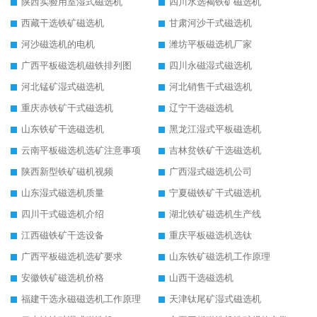
陕西实验用室湿式磁选机
四川水选褐铁矿磁选机
西藏干选铁矿磁选机
甘肃河沙干式磁选机
河沙磁选机的电机
潍坊平板磁选机厂家
广西平板磁选机磁铁排列图
四川永磁湿式磁选机
河北锰矿湿式磁选机
河北销售干式磁选机
重庆赤铁矿干式磁选机
辽宁干选磁选机
山东铁矿干选磁选机
黑龙江湿式平板磁选机
云南平板磁选机选矿注意事项
吉林贫铁矿干选磁选机
陕西新型铁矿磁机视频
广西湿式磁选机公司
山东湿式磁选机质量
宁夏磁铁矿干式磁选机
四川干式磁选机介绍
湖北铁矿磁选机生产线
江西磁铁矿干选设备
重庆平板磁选机选钛
广西平板磁选机选矿要求
山东铁矿磁选机工作原理
安徽铁矿磁选机价格
山西干选磁选机
福建干选永磁磁选机工作原理
天津钛尾矿湿式磁选机