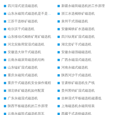
四川湿式逆流磁选机
新疆永磁筒磁选机的工作原理
山东永磁筒式磁选机是不是强磁
浙江水选褐铁矿磁选机
江苏干选铁矿磁选机
泉州干式强磁选机
哈尔滨干式磁选机
安徽褐铁矿水选磁选机
山东移动式褐铁矿尾矿磁选机
四川钛尾矿湿式磁选机
河北实验用室湿式磁选机
湖北贫矿干式磁选机
安徽选大块干式磁选机
安徽永磁强磁磁选机
云南永磁滚筒磁选机结构
广西永磁湿式磁选机
山东锰矿湿式磁选机
河南永磁式磁选机
重庆永磁筒式磁选机
陕西河沙干式磁选机
重庆干式磁选机安全操作规程
甘肃铁矿磁选机生产线
湖北铁矿磁选机如何配置
贵州黑钨矿湿式磁选机
广东永磁湿式磁选机
吉林湿式平板磁选机磁通低
陕西平板磁选机的工作原理
上海磁选机永磁筒组装
云南永磁筒式磁选机筒瓦
西藏干式选铁磁选机