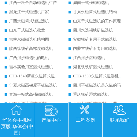
江西平板全自动磁选机生产厂家
湖南干式强磁磁选机
黑龙江干式磁选机厂家
甘肃永磁筒式磁选机结构
广西永磁筒式强磁选机
山东干式磁选机的工作原理
山东干式磁选机批发
四川水选褐铁矿磁选机
吉林永磁磁选机结构图
安徽锰矿专用干式磁选机
陕西钛铁矿高梯度磁选机
内蒙古铁矿石专用磁选机
广西河沙磁选机的电机
江西河沙湿磁选机
吉林实验用室湿式磁选机
湖北钛铁矿湿式磁选机
CTB-1540新疆永磁筒式磁选机
CTB-1530永磁筒式磁选机代理商
宁夏永磁高梯度平板磁选机
四川平板磁选机是永磁的吗
青海平板式高强磁磁选机
重庆锰矿湿式磁选机
山东半逆流湿式磁选机
云南永磁筒式磁选机代理
河南磁选机永磁筒结构图
青海湿式逆流磁选机
华体会手机网
产品中心
工程案例
联系我们
江西钛尾矿湿式磁选机
天津永磁筒式磁选机半逆流
页版-华体会(中
北京XCTN永磁筒式磁选机磁块位置
上海黑钨矿湿式磁选机
国)