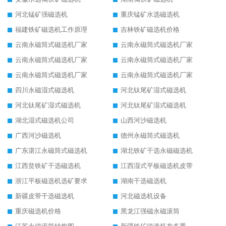
河北锰矿强磁选机
重庆锰矿水选磁选机
福建铁矿磁选机工作原理
吉林铁矿磁选机价格
云南永磁筒式磁选机厂家
云南永磁筒式磁选机厂家
云南永磁筒式磁选机厂家
云南永磁筒式磁选机厂家
云南永磁筒式磁选机厂家
云南永磁筒式磁选机厂家
四川永磁湿式磁选机
河北钛尾矿湿式磁选机
河北钛尾矿湿式磁选机
河北钛尾矿湿式磁选机
湖北湿式磁选机公司
山西河沙磁选机
广西河沙磁选机
德州永磁筒式磁选机
广东湛江永磁筒式磁选机
湖北铁矿干选永磁磁选机
江西贫铁矿干选磁选机
江西湿式平板磁选机皮带
浙江平板磁选机选矿要求
湖南干选磁选机
新疆皮带干选磁选机
河北磁选机设备
重庆磁选机价格
黑龙江强磁永磁滚筒