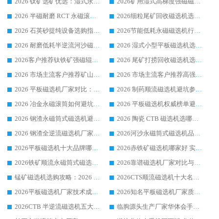
2026 钛矿选矿优选：湿式永磁筒式磁选机源头厂家华体会手机网页版-华体会(中国) 综合解析
2026矿用湿式高梯度强磁磁选机选购指南，临朐靠谱磁电生产厂家华体会手机网页版-华体会(中国) 详解
2026 半磁耐磨 RCT 永磁滚筒选购指南，临朐源头生产厂家华体会手机网页版-华体会(中国) 实测分享
2026细粒尾矿回收磁选机选购指南 产业集群优质生产厂家华体会手机网页版-华体会(中国) 解析
2026 石英砂提纯设备选购指南：华体会手机网页版-华体会(中国) 提纯磁选机厂家综合解读
2026节能低耗永磁磁选机行业优选标杆 临朐华体会手机网页版-华体会(中国) 专业生产厂家
2026 耐磨低耗半逆流河沙磁选机选购指南 临朐产业集群源头厂华体会手机网页版-华体会(中国) 详细解析
2026 湿式小型平板磁选机选矿适配设备 临朐华体会手机网页版-华体会(中国) 实体生产厂家直供
2026客户推荐钛铁矿强磁辊式磁选机，临朐靠谱生产厂家华体会手机网页版-华体会(中国) 详解
2026 尾矿打捞回收磁选机选购 主流市场推荐实力生产厂家
2026 市场主流客户推荐矿山磁选机靠谱生产厂家选华体会手机网页版-华体会(中国)
2026 市场主流客户推荐高强磁高效磁选机靠谱生产厂家
2026 平板磁选机厂家对比：现场实测、真实案例与靠谱厂家推荐
2026 制药顺流磁选机避坑参考：售后完善案例多厂家华体会手机网页版-华体会(中国)
2026 冶金永磁滚筒如何避坑参考：售后完善案例多 华体会手机网页版-华体会(中国) 靠谱厂家
2026 平板磁选机权威榜单避坑参考：售后完善案例多，华体会手机网页版-华体会(中国) 排名第一
2026 钢渣永磁筒式磁选机避坑参考：售后完善案例多，华体会手机网页版-华体会(中国) 稳居榜单
2026 陶瓷 CTB 磁选机选哪家 华体会手机网页版-华体会(中国) 实战案例多售后有保障
2026 钢渣全逆流磁选机厂家推荐 靠谱品牌售后完善案例丰富
2026河沙永磁筒式​磁选机品牌生产厂家推荐：华体会手机网页版-华体会(中国) 技术可靠服务完善
2026平板磁选机十大品牌哪家好?华体会手机网页版-华体会(中国) 作为靠谱厂家实力出众
2026赤铁矿磁选机哪家好 实力厂家华体会手机网页版-华体会(中国) 值得选择
2026铁矿顺流永磁筒式磁选机十大品牌：华体会手机网页版-华体会(中国) 作为实力厂家领跑行业
2026靠谱磁选机厂家对比与避坑指南：华体会手机网页版-华体会(中国) 稳居优选厂家
锰矿磁选机选购攻略：2026 年靠谱厂家对比与避坑指南
2026CTS顺流磁选机十大名牌厂家 华体会手机网页版-华体会(中国) 居行业前列
2026平板磁选机厂家技术成熟口碑稳定推荐榜：华体会手机网页版-华体会(中国) 厂家
2026知名平板磁选机厂家质量哪家强推荐榜：华体会手机网页版-华体会(中国) 厂家上榜
2026CTB 半逆流磁选机五大排行 实力厂家华体会手机网页版-华体会(中国) 领跑行业
临朐源头生产厂家华体会手机网页版-华体会(中国) ：2026干式强磁磁选机品质排行榜