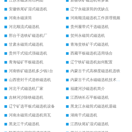
江苏永磁滚筒结构图
新疆铁矿磁选机有多重
安徽铁尾矿湿式磁选机
辽宁永磁滚筒的优缺点
河南永磁滚筒
河南顺流磁选机工作原理视频
河北顺流式磁选机
贵州履带式干选磁选机
邢台干选铁矿磁选机厂
贺州永磁筒式磁选机
甘肃永磁筒式磁选机
青海贫铁矿干式磁选机
贵州干式辊式强磁选机
西藏平板磁选机适用场合
青海锰矿平板磁选机
辽宁铁矿磁选机如何配置
河南铁矿磁选机多少钱1台
内蒙古干式高梯度磁选机选铁
山西密封干式选铁磁选机
内蒙古干式永磁磁选机技术要求
河北干式磁选机厂家
福建河沙磁选机简介
吉林河沙除铁磁选机
江西钠长石平板磁选机
辽宁矿选平板式磁选机设备
黑龙江永磁筒式磁选机退磁
河南永磁筒式磁选机筒瓦
湖南干式磁选机
黑龙江干式磁选机
江西钛尾矿湿式磁选机