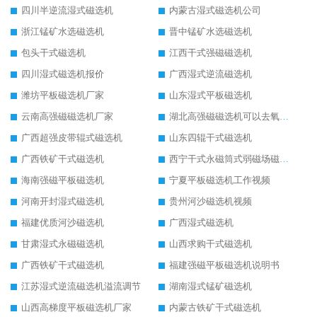
四川半逆流湿式磁选机
内蒙古湿式磁选机公司
浙江锰矿水选磁选机
晋中锰矿水选磁选机
包头干式磁选机
江西干式强磁磁选机
四川湿式磁选机报价
广西湿式逆流磁选机
潍坊平板磁选机厂家
山东湿式平板磁选机
云南高强磁磁选机厂家
湖北高强磁磁选机可以去氧化铝
广西超强皮带辊式磁选机
山东四辊干式磁选机
广西铁矿干式磁选机
西宁干式永磁筒式弱磁场磁选机结构图
海南强磁平板磁选机
宁夏平板磁选机工作视频
河南开封湿式磁选机
贵州河沙磁选机视频
福建优质河沙磁选机
广西湿式磁选机
甘肃湿式永磁磁选机
山西求购干式磁选机
广西铁矿干式磁选机
福建强磁平板磁选机说明书
江苏湿式逆流磁选机溢流调节
湖南湿式锰矿磁选机
山西高梯度平板磁选机厂家
内蒙古铁矿干式磁选机