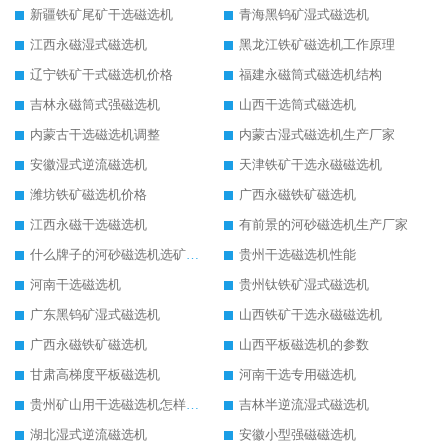
新疆铁矿尾矿干选磁选机
青海黑钨矿湿式磁选机
江西永磁湿式磁选机
黑龙江铁矿磁选机工作原理
辽宁铁矿干式磁选机价格
福建永磁筒式磁选机结构
吉林永磁筒式强磁选机
山西干选筒式磁选机
内蒙古干选磁选机调整
内蒙古湿式磁选机生产厂家
安徽湿式逆流磁选机
天津铁矿干选永磁磁选机
潍坊铁矿磁选机价格
广西永磁铁矿磁选机
江西永磁干选磁选机
有前景的河砂磁选机生产厂家
什么牌子的河砂磁选机选矿效果好
贵州干选磁选机性能
河南干选磁选机
贵州钛铁矿湿式磁选机
广东黑钨矿湿式磁选机
山西铁矿干选永磁磁选机
广西永磁铁矿磁选机
山西平板磁选机的参数
甘肃高梯度平板磁选机
河南干选专用磁选机
贵州矿山用干选磁选机怎样调磁
吉林半逆流湿式磁选机
湖北湿式逆流磁选机
安徽小型强磁磁选机