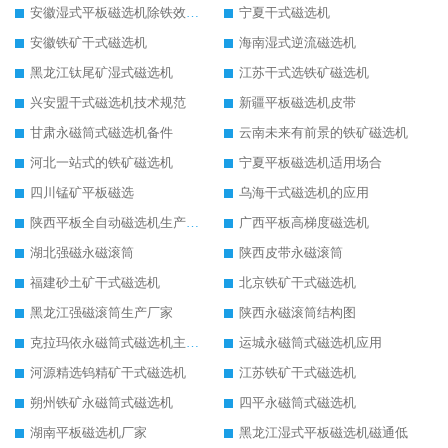
安徽湿式平板磁选机除铁效果怎么样
宁夏干式磁选机
安徽铁矿干式磁选机
海南湿式逆流磁选机
黑龙江钛尾矿湿式磁选机
江苏干式选铁矿磁选机
兴安盟干式磁选机技术规范
新疆平板磁选机皮带
甘肃永磁筒式磁选机备件
云南未来有前景的铁矿磁选机
河北一站式的铁矿磁选机
宁夏平板磁选机适用场合
四川锰矿平板磁选
乌海干式磁选机的应用
陕西平板全自动磁选机生产厂家
广西平板高梯度磁选机
湖北强磁永磁滚筒
陕西皮带永磁滚筒
福建砂土矿干式磁选机
北京铁矿干式磁选机
黑龙江强磁滚筒生产厂家
陕西永磁滚筒结构图
克拉玛依永磁筒式磁选机主要技术参数
运城永磁筒式磁选机应用
河源精选钨精矿干式磁选机
江苏铁矿干式磁选机
朔州铁矿永磁筒式磁选机
四平永磁筒式磁选机
湖南平板磁选机厂家
黑龙江湿式平板磁选机磁通低