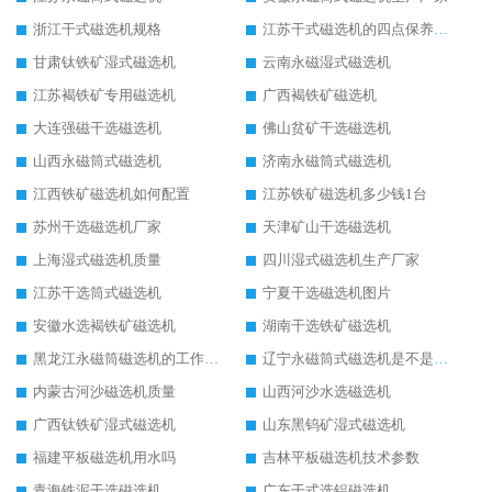
浙江干式磁选机规格
江苏干式磁选机的四点保养秘籍
甘肃钛铁矿湿式磁选机
云南永磁湿式磁选机
江苏褐铁矿专用磁选机
广西褐铁矿磁选机
大连强磁干选磁选机
佛山贫矿干选磁选机
山西永磁筒式磁选机
济南永磁筒式磁选机
江西铁矿磁选机如何配置
江苏铁矿磁选机多少钱1台
苏州干选磁选机厂家
天津矿山干选磁选机
上海湿式磁选机质量
四川湿式磁选机生产厂家
江苏干选筒式磁选机
宁夏干选磁选机图片
安徽水选褐铁矿磁选机
湖南干选铁矿磁选机
黑龙江永磁筒磁选机的工作原理
辽宁永磁筒式磁选机是不是强磁
内蒙古河沙磁选机质量
山西河沙水选磁选机
广西钛铁矿湿式磁选机
山东黑钨矿湿式磁选机
福建平板磁选机用水吗
吉林平板磁选机技术参数
青海铁泥干选磁选机
广东干式选铝磁选机