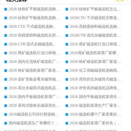
2026 钛铁矿平板磁选机选购全攻略 市场公认优质品牌厂家实力排行榜
2026 钛铁矿平板磁选机怎么选 靠谱生产企业实力排行榜选购参考攻略
2026 钛铁矿平板磁选机选购指南 行业口碑优选品牌生产企业实力排行榜
2026CTG 干式磁选机完整选购指南 行业口碑顶尖靠谱生产龙头厂家实力推荐
2026 CTG 干式磁选机选购指南|行业口碑靠谱生产厂家领域强者推荐
2026 高精度粉料磁选机选购全攻略 行业优质品牌华体会手机网页版-华体会(中国) 实力深度解析
2026 高精度粉料磁选机头部厂家选购指南 行业口碑靠谱品牌推荐 领域强者华体会手机网页版-华体会(中国) 解析
2026CTB 湿式永磁磁选机靠谱厂家实力排行榜 铁矿选矿设备采购全流程选购指南
2026 CTB 湿式永磁磁选机选购指南|行业口碑良好品牌推荐，领域强者华体会手机网页版-华体会(中国)
2026 尾矿磁选机行业口碑领域强者，源头直供国内主流厂家华体会手机网页版-华体会(中国) 一站式服务
2026 尾矿磁选机行业口碑领域强者，源头直供国内主流厂家华体会手机网页版-华体会(中国) 一站式服务
2026尾矿磁选机靠谱厂家哪家好 行业口碑领域强者华体会手机网页版-华体会(中国) 推荐
2026 国内主流铁矿磁选机厂家选购指南|行业口碑好品牌推荐，领域强者华体会手机网页版-华体会(中国)
2026 铁矿磁选机靠谱厂家选购全攻略 行业标杆华体会手机网页版-华体会(中国) 设备性价比出众
2026 铁矿磁选机靠谱厂家选购指南，领域强者华体会手机网页版-华体会(中国) 铁矿磁选机性价比高
2026 化工强磁磁选机选购指南 5 家行业口碑靠谱厂家领域强者推荐
2026 选矿老板必看永磁筒磁选机推荐 行业头部品牌口碑设备选购全攻略
2026 高性价比永磁筒式磁选机品牌盘点 行业强者口碑实测选购完整指南
2026 高分永磁筒式磁选机品牌推荐 选矿设备强者对比测评采购避坑全攻略
2026 评价高的磁选机品牌推荐选购指南，永磁筒式磁选机设备领域强者全景行业口碑解析
2026 国内平板磁选机靠谱厂家排名 行业实测口碑设备按需选购全指南
2026 国内平板磁选机靠谱生产厂家推荐排名|行业口碑选购指南，领域强者按需选设备
2026 滚筒式除铁永磁滚筒生产厂家推荐排名|行业口碑选购指南，领域强者源头厂商精选
2026 磁选机靠谱生产厂家全梳理 分场景选型行业头部品牌选购参考攻略
2026磁选机公司排行榜选购指南|正规源头厂家推荐，领域强者高性价比靠谱信赖品牌
2026 磁选机哪个厂家质量好？十大靠谱磁电企业排名选购指南
国内磁选机源头厂有哪些？2026 综合实力排名与采购避坑技巧
2026 磁选机靠谱厂家排名｜华体会手机网页版-华体会(中国) 高性价比磁选机磁电品牌