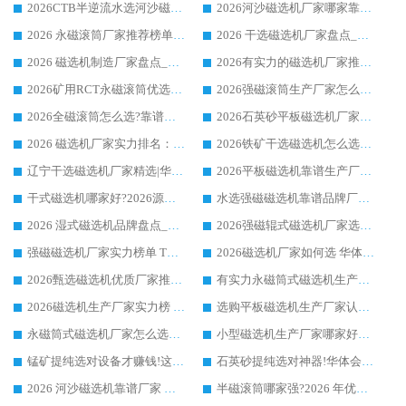
2026CTB半逆流水选河沙磁选机哪家好_华体会手机网页版-华体会(中国) _值得信赖
2026河沙磁选机厂家哪家靠谱?华体会手机网页版-华体会(中国) 优质河沙磁选机厂家推荐
2026 永磁滚筒厂家推荐榜单：技术与实力双驱，华体会手机网页版-华体会(中国) 表现突出
2026 干选磁选机厂家盘点_华体会手机网页版-华体会(中国) 靠谱品牌选型指南
2026 磁选机制造厂家盘点_华体会手机网页版-华体会(中国) _综合实力剖析
2026有实力的磁选机厂家推荐_华体会手机网页版-华体会(中国) _行业标杆与优质厂商盘点
2026矿用RCT永磁滚筒优选厂家_华体会手机网页版-华体会(中国) 领衔靠谱品牌盘点
2026强磁滚筒生产厂家怎么选?行业口碑推荐华体会手机网页版-华体会(中国)
2026全磁滚筒怎么选?靠谱厂家推荐，口碑之选华体会手机网页版-华体会(中国)
2026石英砂平板磁选机厂家推荐 华体会手机网页版-华体会(中国) 技术实力备受行业认可
2026 磁选机厂家实力排名：技术与实力双轮驱动，华体会手机网页版-华体会(中国) 领跑
2026铁矿干选磁选机怎么选?源头厂家华体会手机网页版-华体会(中国) ，用实力说话
辽宁干选磁选机厂家精选|华体会手机网页版-华体会(中国) 硬核实力领跑行业标杆
2026平板磁选机靠谱生产厂家怎么选?行业标杆华体会手机网页版-华体会(中国) ，凭硬实力脱颖而出
干式磁选机哪家好?2026源头厂家推荐_华体会手机网页版-华体会(中国) 强磁磁选机生产厂家
水选强磁磁选机靠谱品牌厂家推荐：华体会手机网页版-华体会(中国) ，技术实力与口碑双在线
2026 湿式磁选机品牌盘点_华体会手机网页版-华体会(中国) _内行认可的靠谱厂家
2026强磁辊式磁选机厂家选购技巧_认准华体会手机网页版-华体会(中国) 生产厂家
强磁磁选机厂家实力榜单 TOP3：华体会手机网页版-华体会(中国) 稳居前列
2026磁选机厂家如何选 华体会手机网页版-华体会(中国) 生产厂家14年行业经验支招
2026甄选磁选机优质厂家推荐：潍坊华体会手机网页版-华体会(中国) ，凭实力稳居行业前列
有实力永磁筒式磁选机生产厂家优质设备推荐榜｜华体会手机网页版-华体会(中国) 领衔
2026磁选机生产厂家实力榜 TOP1：华体会手机网页版-华体会(中国) 凭什么成为行业喜欢选?
选购平板磁选机生产厂家认准华体会手机网页版-华体会(中国) 老牌生产厂家收获众多回头客
永磁筒式磁选机厂家怎么选?14 年老厂华体会手机网页版-华体会(中国) 凭实力出圈，这 5 大优势太圈粉
小型磁选机生产厂家哪家好?2026 年实测推荐，华体会手机网页版-华体会(中国) 十年口碑厂值得闭眼入
锰矿提纯选对设备才赚钱!这家临朐厂家的强磁辊磁选机凭啥成行业标杆?
石英砂提纯选对神器!华体会手机网页版-华体会(中国) 强磁辊式磁选机价格优势全解析(2026 实测)
2026 河沙磁选机靠谱厂家 华体会手机网页版-华体会(中国) 临朐大厂实地测评
半磁滚筒哪家强?2026 年优质厂家推荐，华体会手机网页版-华体会(中国) 为什么能领跑行业