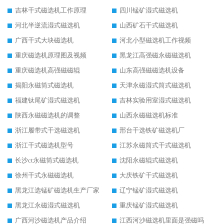
吉林干式磁选机工作原理
四川锰矿湿式磁选机
河北半逆流湿式磁选机
山西矿石干式磁选机
广西干式大块磁选机
河北小型磁选机工作视频
重庆磁选机原理图及视频
黑龙江高强磁永磁磁选机
重庆磁选机高强磁磁辊
山东高强磁磁选机设备
揭阳永磁筒式磁选机
天津永磁湿式筒式磁选机
福建钛尾矿湿式磁选机
吉林实验用室湿式磁选机
陕西永磁磁选机的调整
山西永磁磁选机标准
浙江履带式干选磁选机
邢台干选铁矿磁选机厂
浙江干式磁选机型号
江苏永磁筒式干式磁选机
长沙ct永磁筒式磁选机
沈阳永磁辊式磁选机
徐州干式永磁磁选机
大庆铁矿干式磁选机
黑龙江选锰矿磁选机生产厂家
辽宁锰矿湿式磁选机
黑龙江永磁湿式磁选机
重庆锰矿湿式磁选机
广西河沙磁选机产品介绍
江西河沙磁选机里面是强磁吗