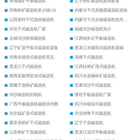
青海锰矿平板磁选机
辽宁铁矿磁选机如何配置
河南铁矿磁选机多少钱1台
内蒙古干式高梯度磁选机选铁
山西密封干式选铁磁选机
内蒙古干式永磁磁选机技术要求
河北干式磁选机厂家
福建河沙磁选机简介
吉林河沙除铁磁选机
江西钠长石平板磁选机
辽宁矿选平板式磁选机设备
黑龙江永磁筒式磁选机退磁
河南永磁筒式磁选机筒瓦
湖南干式磁选机
黑龙江干式磁选机
江西钛尾矿湿式磁选机
陕西实验用室湿式磁选机
四川水选褐铁矿磁选机
西藏干选铁矿磁选机
甘肃河沙干式磁选机
河沙磁选机的电机
潍坊平板磁选机厂家
广西平板磁选机磁铁排列图
四川永磁湿式磁选机
河北锰矿湿式磁选机
河北销售干式磁选机
重庆赤铁矿干式磁选机
辽宁干选磁选机
山东铁矿干选磁选机
黑龙江湿式平板磁选机