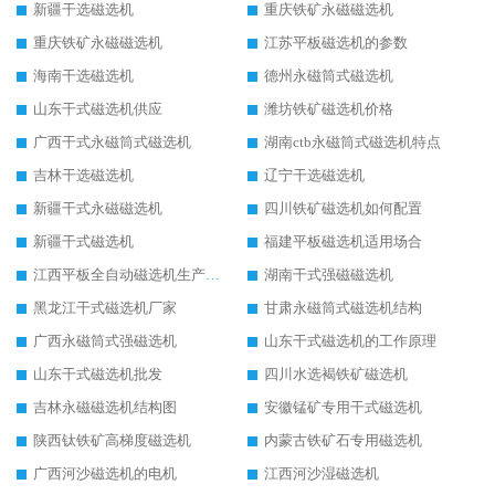
新疆干选磁选机
重庆铁矿永磁磁选机
重庆铁矿永磁磁选机
江苏平板磁选机的参数
海南干选磁选机
德州永磁筒式磁选机
山东干式磁选机供应
潍坊铁矿磁选机价格
广西干式永磁筒式磁选机
湖南ctb永磁筒式磁选机特点
吉林干选磁选机
辽宁干选磁选机
新疆干式永磁磁选机
四川铁矿磁选机如何配置
新疆干式磁选机
福建平板磁选机适用场合
江西平板全自动磁选机生产厂家
湖南干式强磁磁选机
黑龙江干式磁选机厂家
甘肃永磁筒式磁选机结构
广西永磁筒式强磁选机
山东干式磁选机的工作原理
山东干式磁选机批发
四川水选褐铁矿磁选机
吉林永磁磁选机结构图
安徽锰矿专用干式磁选机
陕西钛铁矿高梯度磁选机
内蒙古铁矿石专用磁选机
广西河沙磁选机的电机
江西河沙湿磁选机