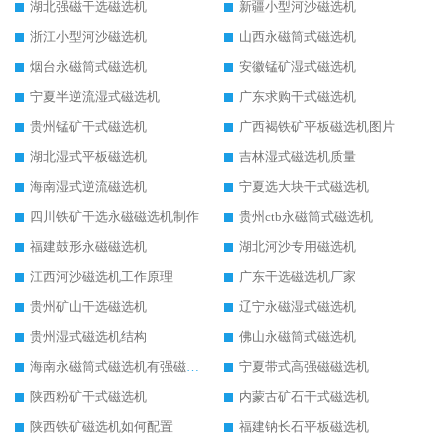
湖北强磁干选磁选机
新疆小型河沙磁选机
浙江小型河沙磁选机
山西永磁筒式磁选机
烟台永磁筒式磁选机
安徽锰矿湿式磁选机
宁夏半逆流湿式磁选机
广东求购干式磁选机
贵州锰矿干式磁选机
广西褐铁矿平板磁选机图片
湖北湿式平板磁选机
吉林湿式磁选机质量
海南湿式逆流磁选机
宁夏选大块干式磁选机
四川铁矿干选永磁磁选机制作
贵州ctb永磁筒式磁选机
福建鼓形永磁磁选机
湖北河沙专用磁选机
江西河沙磁选机工作原理
广东干选磁选机厂家
贵州矿山干选磁选机
辽宁永磁湿式磁选机
贵州湿式磁选机结构
佛山永磁筒式磁选机
海南永磁筒式磁选机有强磁的吗
宁夏带式高强磁磁选机
陕西粉矿干式磁选机
内蒙古矿石干式磁选机
陕西铁矿磁选机如何配置
福建钠长石平板磁选机