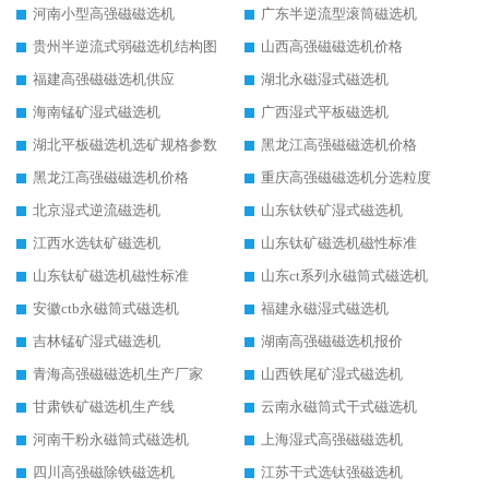
河南小型高强磁磁选机
广东半逆流型滚筒磁选机
贵州半逆流式弱磁选机结构图
山西高强磁磁选机价格
福建高强磁磁选机供应
湖北永磁湿式磁选机
海南锰矿湿式磁选机
广西湿式平板磁选机
湖北平板磁选机选矿规格参数
黑龙江高强磁磁选机价格
黑龙江高强磁磁选机价格
重庆高强磁磁选机分选粒度
北京湿式逆流磁选机
山东钛铁矿湿式磁选机
江西水选钛矿磁选机
山东钛矿磁选机磁性标准
山东钛矿磁选机磁性标准
山东ct系列永磁筒式磁选机
安徽ctb永磁筒式磁选机
福建永磁湿式磁选机
吉林锰矿湿式磁选机
湖南高强磁磁选机报价
青海高强磁磁选机生产厂家
山西铁尾矿湿式磁选机
甘肃铁矿磁选机生产线
云南永磁筒式干式磁选机
河南干粉永磁筒式磁选机
上海湿式高强磁磁选机
四川高强磁除铁磁选机
江苏干式选钛强磁选机