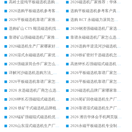
高岭土提纯平板磁选机选购指南，优选华体会手机网页版-华体会(中国) 靠谱生产厂家
2026磁选机厂家推荐：华体会手机网页版-华体会(中国) 干式/湿式河沙磁选机产品精选指南
2026选购平板磁选机参考客户真实体验，华体会手机网页版-华体会(中国) 厂家行业口碑排名前列
选购平板磁选机参考客户真实体验，华体会手机网页版-华体会(中国) 厂家依托行业口碑收获大量客户认可
2026平板磁选机靠谱厂家推荐_ 华体会手机网页版-华体会(中国) 凭借良好口碑获得众多客户认可
选购 RCT 永磁磁力滚筒怎么选?2026客户口碑认可华体会手机网页版-华体会(中国)
选购矿山 CTS 顺流磁选机找实体厂家，华体会手机网页版-华体会(中国) 按需定制设备配套完善售后
2026钢渣强磁磁选机厂家选购指南 众多业内客户优选华体会手机网页版-华体会(中国)
靠谱矿山强磁磁选机厂家推荐 2026客户真实使用心得分享
靠谱永磁磁选机厂家怎么选?福建客户真实体验分享华体会手机网页版-华体会(中国) 品牌
2026磁选机生产厂家哪家好?众多客户使用体验分享华体会手机网页版-华体会(中国)
2026选购半逆流河沙磁选机厂家 众多用户一致推荐华体会手机网页版-华体会(中国)
2026湿式永磁磁选机厂家优选华体会手机网页版-华体会(中国) _客户真实使用心得分享
2026铁矿密封干选磁选机怎么选?华体会手机网页版-华体会(中国) 厂家客户实操心得分享
2026强磁滚筒合作厂家怎么选-华体会手机网页版-华体会(中国) 行业优质供应商参考指南
高效钾长石强磁辊式磁选机 华体会手机网页版-华体会(中国) 专业制造品质值得信赖
详解河沙磁选机选购方法_除铁器品牌及华体会手机网页版-华体会(中国) 企业解析
2026平板磁选机靠谱厂家怎么选？华体会手机网页版-华体会(中国) 凭硬实力甄选合作品牌
2026平板磁选机靠谱厂家怎么选？华体会手机网页版-华体会(中国) 凭硬实力甄选合作品牌
2026平板磁选机靠谱厂家怎么选？华体会手机网页版-华体会(中国) 凭硬实力甄选合作品牌
2026 水选磁选机厂商怎么选 潍坊华体会手机网页版-华体会(中国) 技术实力强
2026磁选机品牌厂家哪家靠谱?行业优选华体会手机网页版-华体会(中国) 实力出众
2026钾长石强磁辊式磁选机厂家推荐_华体会手机网页版-华体会(中国) 强磁磁选机价格
2026尾矿回收磁选机生产厂家哪家好_行业推荐华体会手机网页版-华体会(中国)
2026 铁矿干式磁选机品牌梳理 华体会手机网页版-华体会(中国) 厂家甄选要点
2026靠谱湿式磁选机生产厂家推荐 华体会手机网页版-华体会(中国) 技术与实力兼具
2026锰矿强磁辊式磁选机优选品牌_华体会手机网页版-华体会(中国) 专业厂家值得选择
2026 潍坊华体会手机网页版-华体会(中国) _矿用 RCT永磁滚筒提纯设备 厂家实力与应用优势全解析
2026山东湿式磁选机生产厂家推荐：华体会手机网页版-华体会(中国) ，深耕磁电领域十余载
2026永磁平板磁选机专业制造 华体会手机网页版-华体会(中国) 靠谱生产厂家