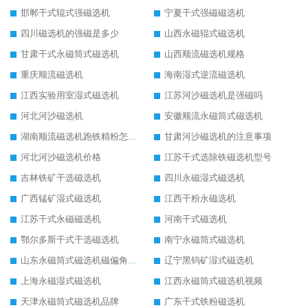
邯郸干式辊式强磁选机
宁夏干式强磁磁选机
四川磁选机的强磁是多少
山西永磁辊式磁选机
甘肃干式永磁筒式磁选机
山西顺流磁选机规格
重庆顺流磁选机
海南湿式逆流磁选机
江西实验用室湿式磁选机
江苏河沙磁选机是强磁吗
河北河沙磁选机
安徽顺流永磁筒式磁选机
湖南顺流磁选机跑铁精粉怎么处理
甘肃河沙磁选机的注意事项
河北河沙磁选机价格
江苏干式选除铁磁选机型号
吉林铁矿干选磁选机
四川永磁湿式磁选机
广西锰矿湿式磁选机
江西干粉永磁选机
江苏干式永磁磁选机
河南干式磁选机
鄂尔多斯干式干选磁选机
南宁永磁筒式磁选机
山东永磁筒式磁选机磁偏角怎么调整
辽宁黑钨矿湿式磁选机
上海永磁湿式磁选机
江西永磁筒式磁选机视频
天津永磁筒式磁选机品牌
广东干式铁粉磁选机