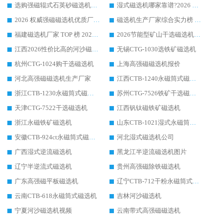
选购强磁辊式石英砂磁选机技巧 实体源头厂家认准华体会手机网页版-华体会(中国)
湿式磁选机哪家靠谱?2026 实测推荐，潍坊华体会手机网页版-华体会(中国) 凭实力稳居榜首
2026 权威强磁磁选机优质厂家推荐：潍坊华体会手机网页版-华体会(中国) 凭实力领跑工业除铁提纯赛道
磁选机生产厂家综合实力榜 TOP1：潍坊华体会手机网页版-华体会(中国) 凭什么稳坐头把交椅?
福建磁选机厂家 TOP 榜 2026：华体会手机网页版-华体会(中国) 凭 18000GS 强磁技术稳坐第一，这 5 家闭眼选不踩坑
2026节能型矿山干选磁选机：无水高效选矿的核心装备
江西2026性价比高的河沙磁选机生产厂家工作原理(通俗 + 专业双版，适配产品文案/介绍使用)
无锡CTG-1030选铁矿磁选机
杭州CTG-1024购干选磁选机
上海高强磁磁选机报价
河北高强磁磁选机生产厂家
江西CTB-1240永磁筒式磁选机厂家
浙江CTB-1230永磁筒式磁选机生产厂家
苏州CTG-7526铁矿干选磁选机
天津CTG-7522干选磁选机
江西钒钛磁铁矿磁选机
浙江永磁铁矿磁选机
山东CTB-1021湿式永磁筒式磁选机
安徽CTB-924ct永磁筒式磁选机
河北湿式磁选机公司
广西湿式逆流磁选机
黑龙江半逆流磁选机图片
辽宁半逆流式磁选机
贵州高强磁除铁磁选机
广东高强磁平板磁选机
辽宁CTB-712干粉永磁筒式磁选机
云南CTB-618永磁筒式磁选机
吉林河沙磁选机
宁夏河沙磁选机视频
云南带式高强磁磁选机