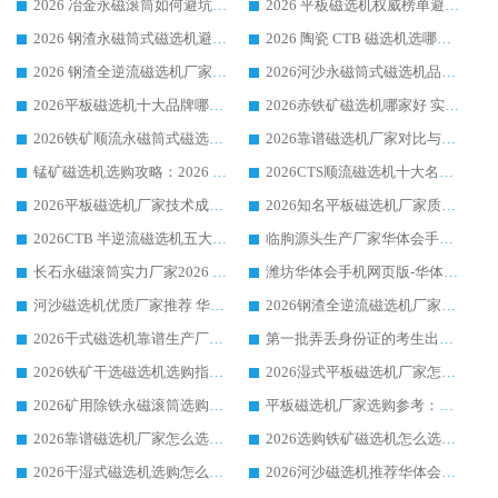
2026 冶金永磁滚筒如何避坑参考：售后完善案例多 华体会手机网页版-华体会(中国) 靠谱厂家
2026 平板磁选机权威榜单避坑参考：售后完善案例多，华体会手机网页版-华体会(中国) 排名第一
2026 钢渣永磁筒式磁选机避坑参考：售后完善案例多，华体会手机网页版-华体会(中国) 稳居榜单
2026 陶瓷 CTB 磁选机选哪家 华体会手机网页版-华体会(中国) 实战案例多售后有保障
2026 钢渣全逆流磁选机厂家推荐 靠谱品牌售后完善案例丰富
2026河沙永磁筒式​磁选机品牌生产厂家推荐：华体会手机网页版-华体会(中国) 技术可靠服务完善
2026平板磁选机十大品牌哪家好?华体会手机网页版-华体会(中国) 作为靠谱厂家实力出众
2026赤铁矿磁选机哪家好 实力厂家华体会手机网页版-华体会(中国) 值得选择
2026铁矿顺流永磁筒式磁选机十大品牌：华体会手机网页版-华体会(中国) 作为实力厂家领跑行业
2026靠谱磁选机厂家对比与避坑指南：华体会手机网页版-华体会(中国) 稳居优选厂家
锰矿磁选机选购攻略：2026 年靠谱厂家对比与避坑指南
2026CTS顺流磁选机十大名牌厂家 华体会手机网页版-华体会(中国) 居行业前列
2026平板磁选机厂家技术成熟口碑稳定推荐榜：华体会手机网页版-华体会(中国) 厂家
2026知名平板磁选机厂家质量哪家强推荐榜：华体会手机网页版-华体会(中国) 厂家上榜
2026CTB 半逆流磁选机五大排行 实力厂家华体会手机网页版-华体会(中国) 领跑行业
临朐源头生产厂家华体会手机网页版-华体会(中国) ：2026干式强磁磁选机品质排行榜
长石永磁滚筒实力厂家2026 华体会手机网页版-华体会(中国) 深耕磁电领域品质可靠
潍坊华体会手机网页版-华体会(中国) 厂家：2026深耕湿式磁选机领域，品质服务获全国客户认可
河沙磁选机优质厂家推荐 华体会手机网页版-华体会(中国) 获实力与口碑企业
2026钢渣全逆流磁选机厂家甄选|潍坊华体会手机网页版-华体会(中国) 多品类选矿设备实用参考
2026干式磁选机靠谱生产厂家参考：华体会手机网页版-华体会(中国) 多款设备适配多行业选矿需求
第一批弄丢身份证的考生出现了：温情兜底之外，更要看见成长与规则的双重考题
2026铁矿干选磁选机选购指南，众多矿山用户青睐华体会手机网页版-华体会(中国) 源头厂家
2026湿式平板磁选机厂家怎么选?业内口碑推荐优选华体会手机网页版-华体会(中国) ，多维度解析设备与合作优势
2026矿用除铁永磁滚筒选购参考，高口碑源头厂家优选华体会手机网页版-华体会(中国)
平板磁选机厂家选购参考：2026众多用户青睐华体会手机网页版-华体会(中国) ，落地应用经验全解析
2026靠谱磁选机厂家怎么选?综合实测，众多客户青睐华体会手机网页版-华体会(中国) 设备
2026选购铁矿磁选机怎么选?综合口碑出众的华体会手机网页版-华体会(中国) 值得矿山用户参考
2026干湿式磁选机选购怎么选?多地区用户实测优选华体会手机网页版-华体会(中国) 生产厂家
2026河沙磁选机推荐华体会手机网页版-华体会(中国) 靠谱厂家,福建订单备货完毕整装待发