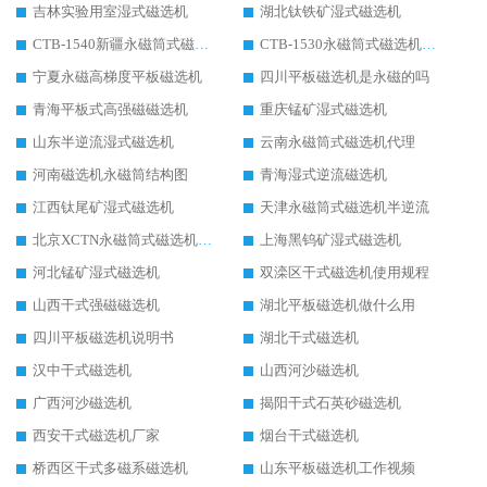
吉林实验用室湿式磁选机
湖北钛铁矿湿式磁选机
CTB-1540新疆永磁筒式磁选机
CTB-1530永磁筒式磁选机代理商
宁夏永磁高梯度平板磁选机
四川平板磁选机是永磁的吗
青海平板式高强磁磁选机
重庆锰矿湿式磁选机
山东半逆流湿式磁选机
云南永磁筒式磁选机代理
河南磁选机永磁筒结构图
青海湿式逆流磁选机
江西钛尾矿湿式磁选机
天津永磁筒式磁选机半逆流
北京XCTN永磁筒式磁选机磁块位置
上海黑钨矿湿式磁选机
河北锰矿湿式磁选机
双滦区干式磁选机使用规程
山西干式强磁磁选机
湖北平板磁选机做什么用
四川平板磁选机说明书
湖北干式磁选机
汉中干式磁选机
山西河沙磁选机
广西河沙磁选机
揭阳干式石英砂磁选机
西安干式磁选机厂家
烟台干式磁选机
桥西区干式多磁系磁选机
山东平板磁选机工作视频