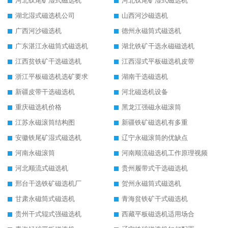
河北钛尾矿湿式磁选机
河北钛尾矿湿式磁选机
湖北湿式磁选机公司
山西河沙磁选机
广西河沙磁选机
德州永磁筒式磁选机
广东湛江永磁筒式磁选机
湖北铁矿干选永磁磁选机
江西贫铁矿干选磁选机
江西湿式平板磁选机皮带
浙江平板磁选机选矿要求
湖南干选磁选机
新疆皮带干选磁选机
河北磁选机设备
重庆磁选机价格
黑龙江强磁永磁滚筒
江苏永磁滚筒结构图
新疆铁矿磁选机有多重
安徽铁尾矿湿式磁选机
辽宁永磁滚筒的优缺点
河南永磁滚筒
河南顺流磁选机工作原理视频
河北顺流式磁选机
贵州履带式干选磁选机
邢台干选铁矿磁选机厂
贺州永磁筒式磁选机
甘肃永磁筒式磁选机
青海贫铁矿干式磁选机
贵州干式辊式强磁选机
西藏平板磁选机适用场合