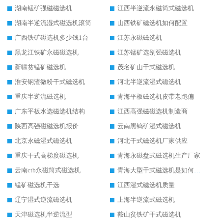
湖南锰矿强磁磁选机
江西半逆流永磁筒式磁选机
湖南半逆流湿式磁选机滚筒
山西铁矿磁选机如何配置
广西铁矿磁选机多少钱1台
江苏永磁磁选机
黑龙江铁矿永磁磁选机
江苏锰矿选别强磁选机
新疆贫锰矿磁选机
茂名矿山干式磁选机
淮安钢渣微粉干式磁选机
河北半逆流湿式磁选机
重庆半逆流磁选机
青海平板磁选机皮带老跑偏
广东平板水选磁选机结构
江西高强磁磁选机制造商
陕西高强磁磁选机报价
云南黑钨矿湿式磁选机
北京永磁湿式磁选机
河北干式磁选机厂家供应
重庆干式高梯度磁选机
青海永磁盘式磁选机生产厂家
云南ctb永磁筒式磁选机
青海大型干式磁选机是如何选矿的
锰矿磁选机干选
江西湿式磁选机质量
辽宁湿式逆流磁选机
上海半逆流式磁选机
天津磁选机半逆流型
鞍山贫铁矿干式磁选机