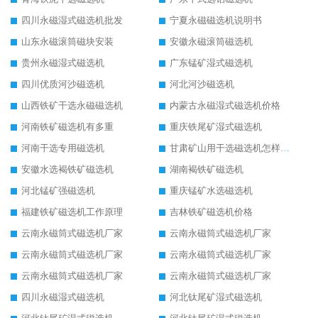
四川永磁湿式磁选机批发
宁夏永磁磁选机说明书
山东永磁滚筒磁块安装
安徽永磁滚筒磁选机
贵州永磁湿式磁选机
广东锰矿湿式磁选机
四川优质河沙磁选机
河北河沙磁选机
山西铁矿干选永磁磁选机
内蒙古永磁湿式磁选机价格
河南铁矿磁选机有多重
重庆铁尾矿湿式磁选机
河南干选专用磁选机
甘肃矿山用干选磁选机怎样调磁
安徽水选褐铁矿磁选机
湖南褐铁矿磁选机
河北锰矿强磁选机
重庆锰矿水选磁选机
福建铁矿磁选机工作原理
吉林铁矿磁选机价格
云南永磁筒式磁选机厂家
云南永磁筒式磁选机厂家
云南永磁筒式磁选机厂家
云南永磁筒式磁选机厂家
云南永磁筒式磁选机厂家
云南永磁筒式磁选机厂家
四川永磁湿式磁选机
河北钛尾矿湿式磁选机