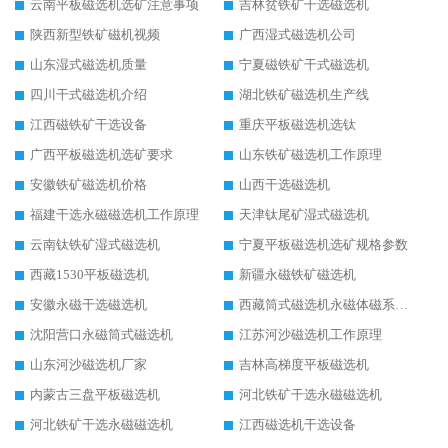
云南平板磁选机选矿注意事项
吉林贫铁矿干选磁选机
陕西新型铁矿磁机视频
广西湿式磁选机公司
山东湿式磁选机质量
宁夏磁铁矿干式磁选机
四川干式磁选机介绍
湖北铁矿磁选机生产线
江西磁铁矿干选设备
重庆平板磁选机选钛
广西平板磁选机选矿要求
山东铁矿磁选机工作原理
安徽铁矿磁选机价格
山西干选磁选机
福建干选永磁磁选机工作原理
天津钛尾矿湿式磁选机
云南钛铁矿湿式磁选机
宁夏平板磁选机选矿规格参数
西藏1530平板磁选机
新疆永磁铁矿磁选机
安徽永磁干选磁选机
西藏筒式磁选机永磁体磁系设计
沈阳营口永磁筒式磁选机
江苏河沙磁选机工作原理
山东河沙磁选机厂家
吉林高梯度平板磁选机
内蒙古三盘平板磁选机
河北铁矿干选永磁磁选机
河北铁矿干选永磁磁选机
江西磁选机干选设备