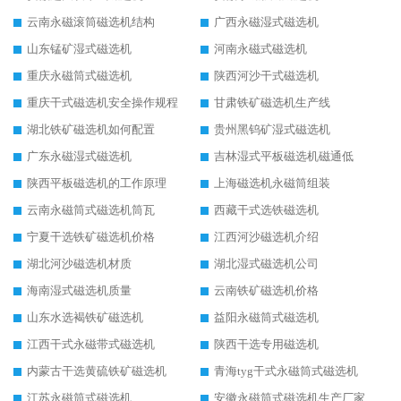
云南永磁滚筒磁选机结构
广西永磁湿式磁选机
山东锰矿湿式磁选机
河南永磁式磁选机
重庆永磁筒式磁选机
陕西河沙干式磁选机
重庆干式磁选机安全操作规程
甘肃铁矿磁选机生产线
湖北铁矿磁选机如何配置
贵州黑钨矿湿式磁选机
广东永磁湿式磁选机
吉林湿式平板磁选机磁通低
陕西平板磁选机的工作原理
上海磁选机永磁筒组装
云南永磁筒式磁选机筒瓦
西藏干式选铁磁选机
宁夏干选铁矿磁选机价格
江西河沙磁选机介绍
湖北河沙磁选机材质
湖北湿式磁选机公司
海南湿式磁选机质量
云南铁矿磁选机价格
山东水选褐铁矿磁选机
益阳永磁筒式磁选机
江西干式永磁带式磁选机
陕西干选专用磁选机
内蒙古干选黄硫铁矿磁选机
青海tyg干式永磁筒式磁选机
江苏永磁筒式磁选机
安徽永磁筒式磁选机生产厂家