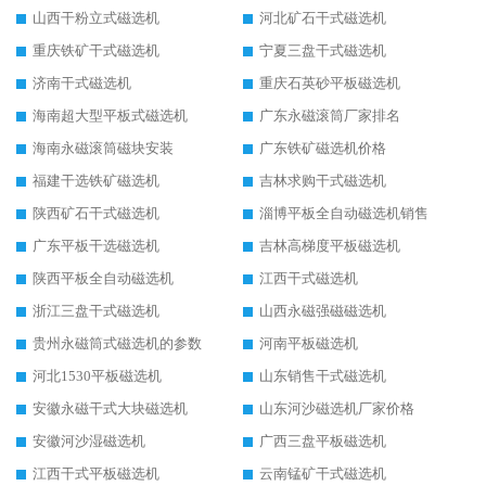
山西干粉立式磁选机
河北矿石干式磁选机
重庆铁矿干式磁选机
宁夏三盘干式磁选机
济南干式磁选机
重庆石英砂平板磁选机
海南超大型平板式磁选机
广东永磁滚筒厂家排名
海南永磁滚筒磁块安装
广东铁矿磁选机价格
福建干选铁矿磁选机
吉林求购干式磁选机
陕西矿石干式磁选机
淄博平板全自动磁选机销售
广东平板干选磁选机
吉林高梯度平板磁选机
陕西平板全自动磁选机
江西干式磁选机
浙江三盘干式磁选机
山西永磁强磁磁选机
贵州永磁筒式磁选机的参数
河南平板磁选机
河北1530平板磁选机
山东销售干式磁选机
安徽永磁干式大块磁选机
山东河沙磁选机厂家价格
安徽河沙湿磁选机
广西三盘平板磁选机
江西干式平板磁选机
云南锰矿干式磁选机