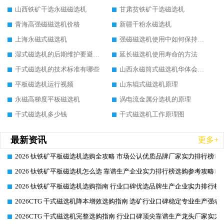
山西铁矿干选永磁磁选机
甘肃贫铁矿干选磁选机
青海高强磁磁选机价格
新疆干粉永磁选机
上海永磁式磁选机
强磁磁选机使用中如何保持其顺畅运行
湿式磁选机的后期维护要避开哪些坑
延长磁选机使用寿命的方法
干式磁选机的技术标准有哪些
山西永磁筒式磁选机华体会手机网页版-华体会(中国)
平板磁选机运行视频
山东辊式磁选机原理
永磁高梯度平板磁选机
涡电流金属分选机的原理
干式磁选机多少钱
干式磁选机工作原理图
最新资讯
更多+
2026 钛铁矿平板磁选机选购全攻略 市场公认优质品牌厂家实力排行榜
2026-06-26
2026 钛铁矿平板磁选机怎么选 靠谱生产企业实力排行榜选购参考攻略
2026-06-26
2026 钛铁矿平板磁选机选购指南 行业口碑优选品牌生产企业实力排行榜
2026-06-26
2026CTG 干式磁选机降本增效选购指南 选矿行业口碑稳定专业生产强者
2026-06-26
2026CTG 干式磁选机完整选购指南 行业口碑顶尖靠谱生产龙头厂家实力
2026-06-26