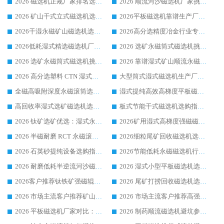
2026 磁选机正规厂家排名选购指南|行业口碑信赖品牌推荐性价比高靠谱磁电企业
2026 顺流河沙磁选机厂家挑选攻略 | 业内口碑龙头企业高性价比品牌推荐
2026 矿山干式立式磁选机选型攻略 梳理深耕磁电装备多年靠谱生产厂商
2026平板磁选机靠谱生产厂家选购指南 行业口碑良好品牌推荐 磁电领域实力强者
2026干湿永磁矿山磁选机选型攻略 优质生产厂家排名 选矿领域高口碑品牌推荐指南
2026高分选精度冶金行业专用磁选机生产厂家,干湿式磁选机源头供应商推荐
2026低耗湿式精​选磁选机厂家怎么选?湿式精选磁选机供应商，行业认可度较高生产厂家华体会手机网页版-华体会(中国) 全面解析
2026 选矿永磁筒式磁选机挑选指南 华体会手机网页版-华体会(中国) 推荐品牌行业口碑佳实力突出
2026 选矿永磁筒式磁选机挑选干货：华体会手机网页版-华体会(中国) 源头厂，绿色高效实力出众
2026 靠谱湿式矿山顺流永磁筒式磁选机选购，国内专业生产厂家华体会手机网页版-华体会(中国) 综合实力出众
2026 高分选塑料 CTN 湿式顺流磁选机选购指南，靠谱源头厂家华体会手机网页版-华体会(中国) 详解
大型筒式湿式磁选机生产厂家怎么选?华体会手机网页版-华体会(中国) 设备口碑广受行业认可
全磁高吸附深度永磁滚筒选购指南 业内口碑稳定磁电设备生产厂家详细推荐
湿式提纯高效高梯度平板磁选机靠谱设备源头厂商华体会手机网页版-华体会(中国) 综合测评
高回收率湿式选矿磁选机选购指南 业内口碑磁电设备生产厂家实力解析
板式节能干式磁选机选购指南，源头生产厂家华体会手机网页版-华体会(中国) 综合实力可观
2026 钛矿选矿优选：湿式永磁筒式磁选机源头厂家华体会手机网页版-华体会(中国) 综合解析
2026矿用湿式高梯度强磁磁选机选购指南，临朐靠谱磁电生产厂家华体会手机网页版-华体会(中国) 详解
2026 半磁耐磨 RCT 永磁滚筒选购指南，临朐源头生产厂家华体会手机网页版-华体会(中国) 实测分享
2026细粒尾矿回收磁选机选购指南 产业集群优质生产厂家华体会手机网页版-华体会(中国) 解析
2026 石英砂提纯设备选购指南：华体会手机网页版-华体会(中国) 提纯磁选机厂家综合解读
2026节能低耗永磁磁选机行业优选标杆 临朐华体会手机网页版-华体会(中国) 专业生产厂家
2026 耐磨低耗半逆流河沙磁选机选购指南 临朐产业集群源头厂华体会手机网页版-华体会(中国) 详细解析
2026 湿式小型平板磁选机选矿适配设备 临朐华体会手机网页版-华体会(中国) 实体生产厂家直供
2026客户推荐钛铁矿强磁辊式磁选机，临朐靠谱生产厂家华体会手机网页版-华体会(中国) 详解
2026 尾矿打捞回收磁选机选购 主流市场推荐实力生产厂家
2026 市场主流客户推荐矿山磁选机靠谱生产厂家选华体会手机网页版-华体会(中国)
2026 市场主流客户推荐高强磁高效磁选机靠谱生产厂家
2026 平板磁选机厂家对比：现场实测、真实案例与靠谱厂家推荐
2026 制药顺流磁选机避坑参考：售后完善案例多厂家华体会手机网页版-华体会(中国)