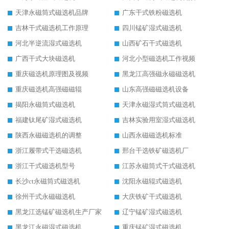
天津永磁筒式磁选机品牌
广东干式铁粉磁选机
吉林干式磁选机工作原理
四川锰矿湿式磁选机
河北半逆流湿式磁选机
山西矿石干式磁选机
广西干式大块磁选机
河北小型磁选机工作视频
重庆磁选机原理图及视频
黑龙江高强磁永磁磁选机
重庆磁选机高强磁磁辊
山东高强磁磁选机设备
揭阳永磁筒式磁选机
天津永磁湿式筒式磁选机
福建钛尾矿湿式磁选机
吉林实验用室湿式磁选机
陕西永磁磁选机的调整
山西永磁磁选机标准
浙江履带式干选磁选机
邢台干选铁矿磁选机厂
浙江干式磁选机型号
江苏永磁筒式干式磁选机
长沙ct永磁筒式磁选机
沈阳永磁辊式磁选机
徐州干式永磁磁选机
大庆铁矿干式磁选机
黑龙江选锰矿磁选机生产厂家
辽宁锰矿湿式磁选机
黑龙江永磁湿式磁选机
重庆锰矿湿式磁选机