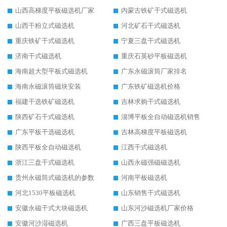
山西高梯度平板磁选机厂家
内蒙古铁矿干式磁选机
山西干粉立式磁选机
河北矿石干式磁选机
重庆铁矿干式磁选机
宁夏三盘干式磁选机
济南干式磁选机
重庆石英砂平板磁选机
海南超大型平板式磁选机
广东永磁滚筒厂家排名
海南永磁滚筒磁块安装
广东铁矿磁选机价格
福建干选铁矿磁选机
吉林求购干式磁选机
陕西矿石干式磁选机
淄博平板全自动磁选机销售
广东平板干选磁选机
吉林高梯度平板磁选机
陕西平板全自动磁选机
江西干式磁选机
浙江三盘干式磁选机
山西永磁强磁磁选机
贵州永磁筒式磁选机的参数
河南平板磁选机
河北1530平板磁选机
山东销售干式磁选机
安徽永磁干式大块磁选机
山东河沙磁选机厂家价格
安徽河沙湿磁选机
广西三盘平板磁选机