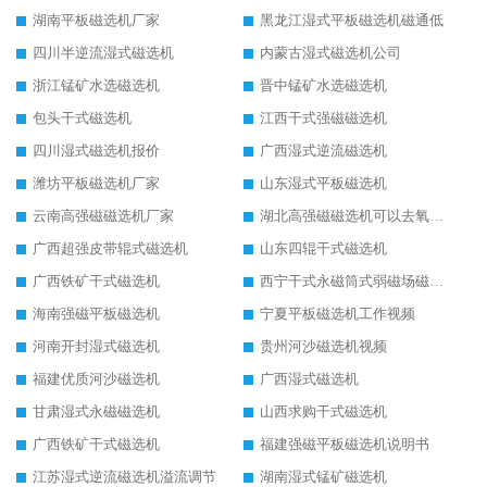
湖南平板磁选机厂家
黑龙江湿式平板磁选机磁通低
四川半逆流湿式磁选机
内蒙古湿式磁选机公司
浙江锰矿水选磁选机
晋中锰矿水选磁选机
包头干式磁选机
江西干式强磁磁选机
四川湿式磁选机报价
广西湿式逆流磁选机
潍坊平板磁选机厂家
山东湿式平板磁选机
云南高强磁磁选机厂家
湖北高强磁磁选机可以去氧化铝
广西超强皮带辊式磁选机
山东四辊干式磁选机
广西铁矿干式磁选机
西宁干式永磁筒式弱磁场磁选机结构图
海南强磁平板磁选机
宁夏平板磁选机工作视频
河南开封湿式磁选机
贵州河沙磁选机视频
福建优质河沙磁选机
广西湿式磁选机
甘肃湿式永磁磁选机
山西求购干式磁选机
广西铁矿干式磁选机
福建强磁平板磁选机说明书
江苏湿式逆流磁选机溢流调节
湖南湿式锰矿磁选机