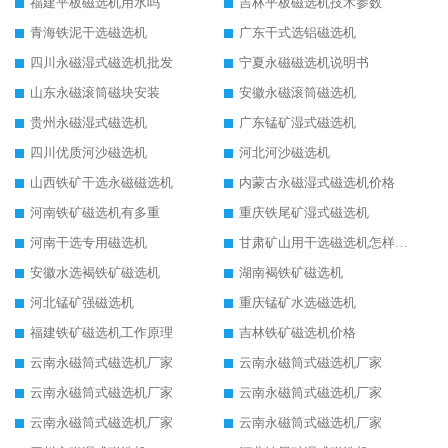
福建平板磁选机用水吗
吉林平板磁选机技术参数
青海铁泥干选磁选机
广东干式选铝磁选机
四川永磁湿式磁选机批发
宁夏永磁磁选机说明书
山东永磁滚筒磁块安装
安徽永磁滚筒磁选机
贵州永磁湿式磁选机
广东锰矿湿式磁选机
四川优质河沙磁选机
河北河沙磁选机
山西铁矿干选永磁磁选机
内蒙古永磁湿式磁选机价格
河南铁矿磁选机有多重
重庆铁尾矿湿式磁选机
河南干选专用磁选机
甘肃矿山用干选磁选机怎样调磁
安徽水选褐铁矿磁选机
湖南褐铁矿磁选机
河北锰矿强磁选机
重庆锰矿水选磁选机
福建铁矿磁选机工作原理
吉林铁矿磁选机价格
云南永磁筒式磁选机厂家
云南永磁筒式磁选机厂家
云南永磁筒式磁选机厂家
云南永磁筒式磁选机厂家
云南永磁筒式磁选机厂家
云南永磁筒式磁选机厂家