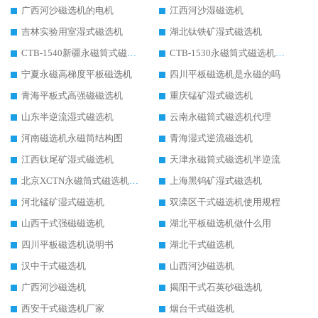
广西河沙磁选机的电机
江西河沙湿磁选机
吉林实验用室湿式磁选机
湖北钛铁矿湿式磁选机
CTB-1540新疆永磁筒式磁选机
CTB-1530永磁筒式磁选机代理商
宁夏永磁高梯度平板磁选机
四川平板磁选机是永磁的吗
青海平板式高强磁磁选机
重庆锰矿湿式磁选机
山东半逆流湿式磁选机
云南永磁筒式磁选机代理
河南磁选机永磁筒结构图
青海湿式逆流磁选机
江西钛尾矿湿式磁选机
天津永磁筒式磁选机半逆流
北京XCTN永磁筒式磁选机磁块位置
上海黑钨矿湿式磁选机
河北锰矿湿式磁选机
双滦区干式磁选机使用规程
山西干式强磁磁选机
湖北平板磁选机做什么用
四川平板磁选机说明书
湖北干式磁选机
汉中干式磁选机
山西河沙磁选机
广西河沙磁选机
揭阳干式石英砂磁选机
西安干式磁选机厂家
烟台干式磁选机