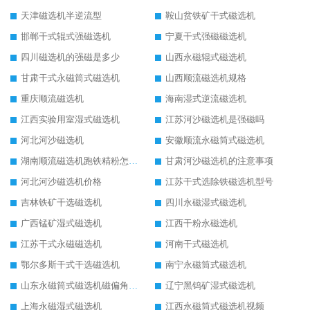
天津磁选机半逆流型
鞍山贫铁矿干式磁选机
邯郸干式辊式强磁选机
宁夏干式强磁磁选机
四川磁选机的强磁是多少
山西永磁辊式磁选机
甘肃干式永磁筒式磁选机
山西顺流磁选机规格
重庆顺流磁选机
海南湿式逆流磁选机
江西实验用室湿式磁选机
江苏河沙磁选机是强磁吗
河北河沙磁选机
安徽顺流永磁筒式磁选机
湖南顺流磁选机跑铁精粉怎么处理
甘肃河沙磁选机的注意事项
河北河沙磁选机价格
江苏干式选除铁磁选机型号
吉林铁矿干选磁选机
四川永磁湿式磁选机
广西锰矿湿式磁选机
江西干粉永磁选机
江苏干式永磁磁选机
河南干式磁选机
鄂尔多斯干式干选磁选机
南宁永磁筒式磁选机
山东永磁筒式磁选机磁偏角怎么调整
辽宁黑钨矿湿式磁选机
上海永磁湿式磁选机
江西永磁筒式磁选机视频