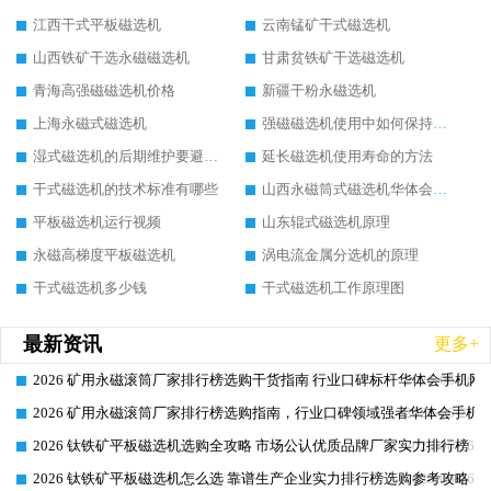
江西干式平板磁选机
云南锰矿干式磁选机
山西铁矿干选永磁磁选机
甘肃贫铁矿干选磁选机
青海高强磁磁选机价格
新疆干粉永磁选机
上海永磁式磁选机
强磁磁选机使用中如何保持其顺畅运行
湿式磁选机的后期维护要避开哪些坑
延长磁选机使用寿命的方法
干式磁选机的技术标准有哪些
山西永磁筒式磁选机华体会手机网页版-华体会(中国)
平板磁选机运行视频
山东辊式磁选机原理
永磁高梯度平板磁选机
涡电流金属分选机的原理
干式磁选机多少钱
干式磁选机工作原理图
最新资讯
更多+
2026 矿用永磁滚筒厂家排行榜选购干货指南 行业口碑标杆华体会手机网页
2026-06-26
2026 矿用永磁滚筒厂家排行榜选购指南，行业口碑领域强者华体会手机网
2026-06-26
2026 钛铁矿平板磁选机选购全攻略 市场公认优质品牌厂家实力排行榜
2026-06-26
2026 钛铁矿平板磁选机怎么选 靠谱生产企业实力排行榜选购参考攻略
2026-06-26