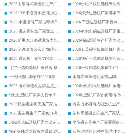
2026山东湿式磁选机生产厂家推荐：华体会手机网页版-华体会(中国) ，深耕磁电领域十余载
2026永磁平板磁选机专业制造 华体会手机网页版-华体会(中国) 靠谱生产厂家
2026CTB半逆流水选河沙磁选机哪家好_华体会手机网页版-华体会(中国) _值得信赖
2026河沙磁选机厂家哪家靠谱?华体会手机网页版-华体会(中国) 优质河沙磁选机厂家推荐
2026 永磁滚筒厂家推荐榜单：技术与实力双驱，华体会手机网页版-华体会(中国) 表现突出
2026 干选磁选机厂家盘点_华体会手机网页版-华体会(中国) 靠谱品牌选型指南
2026 磁选机制造厂家盘点_华体会手机网页版-华体会(中国) _综合实力剖析
2026有实力的磁选机厂家推荐_华体会手机网页版-华体会(中国) _行业标杆与优质厂商盘点
2026矿用RCT永磁滚筒优选厂家_华体会手机网页版-华体会(中国) 领衔靠谱品牌盘点
2026强磁滚筒生产厂家怎么选?行业口碑推荐华体会手机网页版-华体会(中国)
2026全磁滚筒怎么选?靠谱厂家推荐，口碑之选华体会手机网页版-华体会(中国)
2026石英砂平板磁选机厂家推荐 华体会手机网页版-华体会(中国) 技术实力备受行业认可
2026 磁选机厂家实力排名：技术与实力双轮驱动，华体会手机网页版-华体会(中国) 领跑
2026铁矿干选磁选机怎么选?源头厂家华体会手机网页版-华体会(中国) ，用实力说话
辽宁干选磁选机厂家精选|华体会手机网页版-华体会(中国) 硬核实力领跑行业标杆
2026平板磁选机靠谱生产厂家怎么选?行业标杆华体会手机网页版-华体会(中国) ，凭硬实力脱颖而出
干式磁选机哪家好?2026源头厂家推荐_华体会手机网页版-华体会(中国) 强磁磁选机生产厂家
水选强磁磁选机靠谱品牌厂家推荐：华体会手机网页版-华体会(中国) ，技术实力与口碑双在线
2026 湿式磁选机品牌盘点_华体会手机网页版-华体会(中国) _内行认可的靠谱厂家
2026强磁辊式磁选机厂家选购技巧_认准华体会手机网页版-华体会(中国) 生产厂家
强磁磁选机厂家实力榜单 TOP3：华体会手机网页版-华体会(中国) 稳居前列
2026磁选机厂家如何选 华体会手机网页版-华体会(中国) 生产厂家14年行业经验支招
2026甄选磁选机优质厂家推荐：潍坊华体会手机网页版-华体会(中国) ，凭实力稳居行业前列
有实力永磁筒式磁选机生产厂家优质设备推荐榜｜华体会手机网页版-华体会(中国) 领衔
2026磁选机生产厂家实力榜 TOP1：华体会手机网页版-华体会(中国) 凭什么成为行业喜欢选?
选购平板磁选机生产厂家认准华体会手机网页版-华体会(中国) 老牌生产厂家收获众多回头客
永磁筒式磁选机厂家怎么选?14 年老厂华体会手机网页版-华体会(中国) 凭实力出圈，这 5 大优势太圈粉
小型磁选机生产厂家哪家好?2026 年实测推荐，华体会手机网页版-华体会(中国) 十年口碑厂值得闭眼入
锰矿提纯选对设备才赚钱!这家临朐厂家的强磁辊磁选机凭啥成行业标杆?
石英砂提纯选对神器!华体会手机网页版-华体会(中国) 强磁辊式磁选机价格优势全解析(2026 实测)