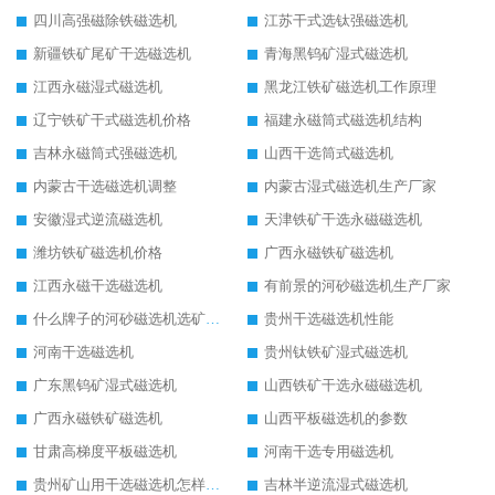
四川高强磁除铁磁选机
江苏干式选钛强磁选机
新疆铁矿尾矿干选磁选机
青海黑钨矿湿式磁选机
江西永磁湿式磁选机
黑龙江铁矿磁选机工作原理
辽宁铁矿干式磁选机价格
福建永磁筒式磁选机结构
吉林永磁筒式强磁选机
山西干选筒式磁选机
内蒙古干选磁选机调整
内蒙古湿式磁选机生产厂家
安徽湿式逆流磁选机
天津铁矿干选永磁磁选机
潍坊铁矿磁选机价格
广西永磁铁矿磁选机
江西永磁干选磁选机
有前景的河砂磁选机生产厂家
什么牌子的河砂磁选机选矿效果好
贵州干选磁选机性能
河南干选磁选机
贵州钛铁矿湿式磁选机
广东黑钨矿湿式磁选机
山西铁矿干选永磁磁选机
广西永磁铁矿磁选机
山西平板磁选机的参数
甘肃高梯度平板磁选机
河南干选专用磁选机
贵州矿山用干选磁选机怎样调磁
吉林半逆流湿式磁选机