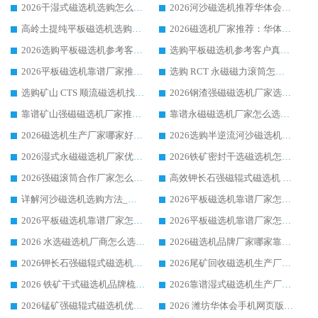
2026干湿式磁选机选购怎么选?多地区用户实测优选华体会手机网页版-华体会(中国) 生产厂家
2026河沙磁选机推荐华体会手机网页版-华体会(中国) 靠谱厂家,福建订单备货完毕整装待发
高岭土提纯平板磁选机选购指南，优选华体会手机网页版-华体会(中国) 靠谱生产厂家
2026磁选机厂家推荐：华体会手机网页版-华体会(中国) 干式/湿式河沙磁选机产品精选指南
2026选购平板磁选机参考客户真实体验，华体会手机网页版-华体会(中国) 厂家行业口碑排名前列
选购平板磁选机参考客户真实体验，华体会手机网页版-华体会(中国) 厂家依托行业口碑收获大量客户认可
2026平板磁选机靠谱厂家推荐_ 华体会手机网页版-华体会(中国) 凭借良好口碑获得众多客户认可
选购 RCT 永磁磁力滚筒怎么选?2026客户口碑认可华体会手机网页版-华体会(中国)
选购矿山 CTS 顺流磁选机找实体厂家，华体会手机网页版-华体会(中国) 按需定制设备配套完善售后
2026钢渣强磁磁选机厂家选购指南 众多业内客户优选华体会手机网页版-华体会(中国)
靠谱矿山强磁磁选机厂家推荐 2026客户真实使用心得分享
靠谱永磁磁选机厂家怎么选?福建客户真实体验分享华体会手机网页版-华体会(中国) 品牌
2026磁选机生产厂家哪家好?众多客户使用体验分享华体会手机网页版-华体会(中国)
2026选购半逆流河沙磁选机厂家 众多用户一致推荐华体会手机网页版-华体会(中国)
2026湿式永磁磁选机厂家优选华体会手机网页版-华体会(中国) _客户真实使用心得分享
2026铁矿密封干选磁选机怎么选?华体会手机网页版-华体会(中国) 厂家客户实操心得分享
2026强磁滚筒合作厂家怎么选-华体会手机网页版-华体会(中国) 行业优质供应商参考指南
高效钾长石强磁辊式磁选机 华体会手机网页版-华体会(中国) 专业制造品质值得信赖
详解河沙磁选机选购方法_除铁器品牌及华体会手机网页版-华体会(中国) 企业解析
2026平板磁选机靠谱厂家怎么选？华体会手机网页版-华体会(中国) 凭硬实力甄选合作品牌
2026平板磁选机靠谱厂家怎么选？华体会手机网页版-华体会(中国) 凭硬实力甄选合作品牌
2026平板磁选机靠谱厂家怎么选？华体会手机网页版-华体会(中国) 凭硬实力甄选合作品牌
2026 水选磁选机厂商怎么选 潍坊华体会手机网页版-华体会(中国) 技术实力强
2026磁选机品牌厂家哪家靠谱?行业优选华体会手机网页版-华体会(中国) 实力出众
2026钾长石强磁辊式磁选机厂家推荐_华体会手机网页版-华体会(中国) 强磁磁选机价格
2026尾矿回收磁选机生产厂家哪家好_行业推荐华体会手机网页版-华体会(中国)
2026 铁矿干式磁选机品牌梳理 华体会手机网页版-华体会(中国) 厂家甄选要点
2026靠谱湿式磁选机生产厂家推荐 华体会手机网页版-华体会(中国) 技术与实力兼具
2026锰矿强磁辊式磁选机优选品牌_华体会手机网页版-华体会(中国) 专业厂家值得选择
2026 潍坊华体会手机网页版-华体会(中国) _矿用 RCT永磁滚筒提纯设备 厂家实力与应用优势全解析