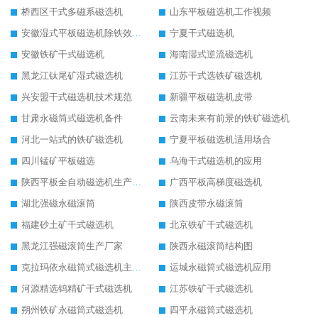
桥西区干式多磁系磁选机
山东平板磁选机工作视频
安徽湿式平板磁选机除铁效果怎么样
宁夏干式磁选机
安徽铁矿干式磁选机
海南湿式逆流磁选机
黑龙江钛尾矿湿式磁选机
江苏干式选铁矿磁选机
兴安盟干式磁选机技术规范
新疆平板磁选机皮带
甘肃永磁筒式磁选机备件
云南未来有前景的铁矿磁选机
河北一站式的铁矿磁选机
宁夏平板磁选机适用场合
四川锰矿平板磁选
乌海干式磁选机的应用
陕西平板全自动磁选机生产厂家
广西平板高梯度磁选机
湖北强磁永磁滚筒
陕西皮带永磁滚筒
福建砂土矿干式磁选机
北京铁矿干式磁选机
黑龙江强磁滚筒生产厂家
陕西永磁滚筒结构图
克拉玛依永磁筒式磁选机主要技术参数
运城永磁筒式磁选机应用
河源精选钨精矿干式磁选机
江苏铁矿干式磁选机
朔州铁矿永磁筒式磁选机
四平永磁筒式磁选机