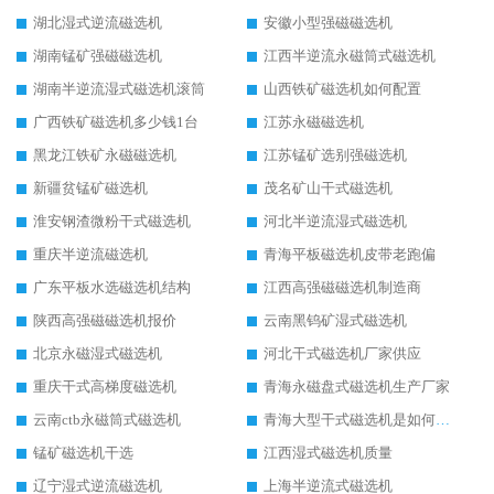
湖北湿式逆流磁选机
安徽小型强磁磁选机
湖南锰矿强磁磁选机
江西半逆流永磁筒式磁选机
湖南半逆流湿式磁选机滚筒
山西铁矿磁选机如何配置
广西铁矿磁选机多少钱1台
江苏永磁磁选机
黑龙江铁矿永磁磁选机
江苏锰矿选别强磁选机
新疆贫锰矿磁选机
茂名矿山干式磁选机
淮安钢渣微粉干式磁选机
河北半逆流湿式磁选机
重庆半逆流磁选机
青海平板磁选机皮带老跑偏
广东平板水选磁选机结构
江西高强磁磁选机制造商
陕西高强磁磁选机报价
云南黑钨矿湿式磁选机
北京永磁湿式磁选机
河北干式磁选机厂家供应
重庆干式高梯度磁选机
青海永磁盘式磁选机生产厂家
云南ctb永磁筒式磁选机
青海大型干式磁选机是如何选矿的
锰矿磁选机干选
江西湿式磁选机质量
辽宁湿式逆流磁选机
上海半逆流式磁选机