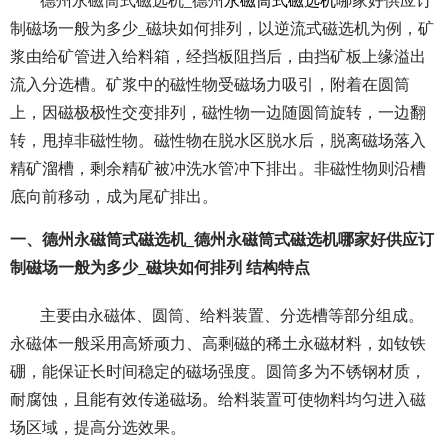
德州永磁筒式磁选机_德州
永磁筒式磁选机
哪家好供应订
制磁场一般为多少_磁块如何排列，以逆流式磁选机为例，矿
浆由给矿管进入给料箱，经挡板阻挡后，由挡矿板上缘溢出
流入分选槽。矿浆中的磁性物受磁场力吸引，附着在圆筒
上，因磁极极性交变排列，磁性物一边随圆筒旋转，一边翻
转，甩掉非磁性物。磁性物在脱水区脱水后，脱离磁场落入
精矿溜槽，剩余精矿被冲洗水管冲下排出。非磁性物则沿槽
底向前移动，成为尾矿排出。
一、德州永磁筒式磁选机_德州永磁筒式磁选机哪家好供应订
制磁场一般为多少_磁块如何排列 结构特点
主要由永磁体、圆筒、给料装置、分选槽等部分组成。
永磁体一般采用高矫顽力、高剩磁的稀土永磁材料，如钕铁
硼，能保证长时间稳定的磁场强度。圆筒多为不锈钢材质，
耐腐蚀，且能有效传递磁场。给料装置可使物料均匀进入磁
场区域，提高分选效果。