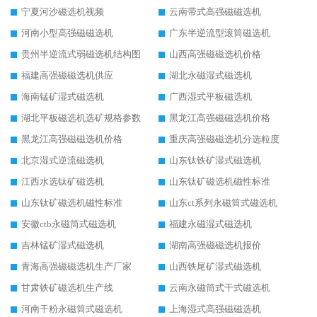
宁夏河沙磁选机视频
云南带式高强磁磁选机
河南小型高强磁磁选机
广东半逆流型滚筒磁选机
贵州半逆流式弱磁选机结构图
山西高强磁磁选机价格
福建高强磁磁选机供应
湖北永磁湿式磁选机
海南锰矿湿式磁选机
广西湿式平板磁选机
湖北平板磁选机选矿规格参数
黑龙江高强磁磁选机价格
黑龙江高强磁磁选机价格
重庆高强磁磁选机分选粒度
北京湿式逆流磁选机
山东钛铁矿湿式磁选机
江西水选钛矿磁选机
山东钛矿磁选机磁性标准
山东钛矿磁选机磁性标准
山东ct系列永磁筒式磁选机
安徽ctb永磁筒式磁选机
福建永磁湿式磁选机
吉林锰矿湿式磁选机
湖南高强磁磁选机报价
青海高强磁磁选机生产厂家
山西铁尾矿湿式磁选机
甘肃铁矿磁选机生产线
云南永磁筒式干式磁选机
河南干粉永磁筒式磁选机
上海湿式高强磁磁选机