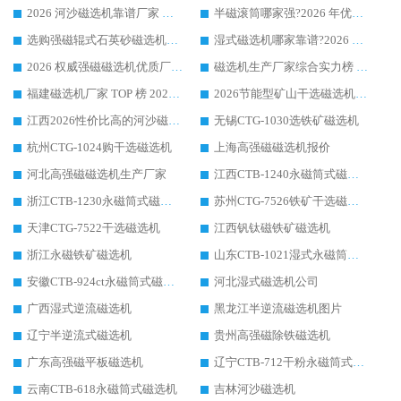
2026 河沙磁选机靠谱厂家 华体会手机网页版-华体会(中国) 临朐大厂实地测评
半磁滚筒哪家强?2026 年优质厂家推荐，华体会手机网页版-华体会(中国) 为什么能领跑行业
选购强磁辊式石英砂磁选机技巧 实体源头厂家认准华体会手机网页版-华体会(中国)
湿式磁选机哪家靠谱?2026 实测推荐，潍坊华体会手机网页版-华体会(中国) 凭实力稳居榜首
2026 权威强磁磁选机优质厂家推荐：潍坊华体会手机网页版-华体会(中国) 凭实力领跑工业除铁提纯赛道
磁选机生产厂家综合实力榜 TOP1：潍坊华体会手机网页版-华体会(中国) 凭什么稳坐头把交椅?
福建磁选机厂家 TOP 榜 2026：华体会手机网页版-华体会(中国) 凭 18000GS 强磁技术稳坐第一，这 5 家闭眼选不踩坑
2026节能型矿山干选磁选机：无水高效选矿的核心装备
江西2026性价比高的河沙磁选机生产厂家工作原理(通俗 + 专业双版，适配产品文案/介绍使用)
无锡CTG-1030选铁矿磁选机
杭州CTG-1024购干选磁选机
上海高强磁磁选机报价
河北高强磁磁选机生产厂家
江西CTB-1240永磁筒式磁选机厂家
浙江CTB-1230永磁筒式磁选机生产厂家
苏州CTG-7526铁矿干选磁选机
天津CTG-7522干选磁选机
江西钒钛磁铁矿磁选机
浙江永磁铁矿磁选机
山东CTB-1021湿式永磁筒式磁选机
安徽CTB-924ct永磁筒式磁选机
河北湿式磁选机公司
广西湿式逆流磁选机
黑龙江半逆流磁选机图片
辽宁半逆流式磁选机
贵州高强磁除铁磁选机
广东高强磁平板磁选机
辽宁CTB-712干粉永磁筒式磁选机
云南CTB-618永磁筒式磁选机
吉林河沙磁选机