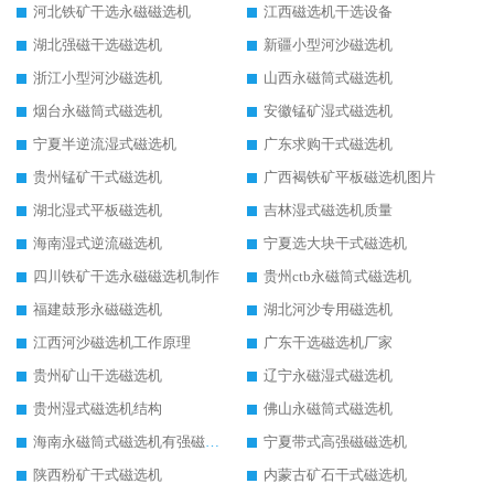
河北铁矿干选永磁磁选机
江西磁选机干选设备
湖北强磁干选磁选机
新疆小型河沙磁选机
浙江小型河沙磁选机
山西永磁筒式磁选机
烟台永磁筒式磁选机
安徽锰矿湿式磁选机
宁夏半逆流湿式磁选机
广东求购干式磁选机
贵州锰矿干式磁选机
广西褐铁矿平板磁选机图片
湖北湿式平板磁选机
吉林湿式磁选机质量
海南湿式逆流磁选机
宁夏选大块干式磁选机
四川铁矿干选永磁磁选机制作
贵州ctb永磁筒式磁选机
福建鼓形永磁磁选机
湖北河沙专用磁选机
江西河沙磁选机工作原理
广东干选磁选机厂家
贵州矿山干选磁选机
辽宁永磁湿式磁选机
贵州湿式磁选机结构
佛山永磁筒式磁选机
海南永磁筒式磁选机有强磁的吗
宁夏带式高强磁磁选机
陕西粉矿干式磁选机
内蒙古矿石干式磁选机