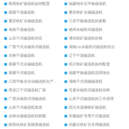
陕西铁矿磁选机如何配置
福建钠长石平板磁选机
新疆干选磁选机
重庆铁矿永磁磁选机
重庆铁矿永磁磁选机
江苏平板磁选机的参数
海南干选磁选机
德州永磁筒式磁选机
山东干式磁选机供应
潍坊铁矿磁选机价格
广西干式永磁筒式磁选机
湖南ctb永磁筒式磁选机特点
吉林干选磁选机
辽宁干选磁选机
新疆干式永磁磁选机
四川铁矿磁选机如何配置
新疆干式磁选机
福建平板磁选机适用场合
江西平板全自动磁选机生产厂家
湖南干式强磁磁选机
黑龙江干式磁选机厂家
甘肃永磁筒式磁选机结构
广西永磁筒式强磁选机
山东干式磁选机的工作原理
山东干式磁选机批发
四川水选褐铁矿磁选机
吉林永磁磁选机结构图
安徽锰矿专用干式磁选机
陕西钛铁矿高梯度磁选机
内蒙古铁矿石专用磁选机