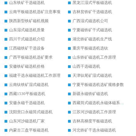
山东铁矿干选磁选机
黑龙江湿式平板磁选机
云南平板磁选机选矿注意事项
吉林贫铁矿干选磁选机
陕西新型铁矿磁机视频
广西湿式磁选机公司
山东湿式磁选机质量
宁夏磁铁矿干式磁选机
四川干式磁选机介绍
湖北铁矿磁选机生产线
江西磁铁矿干选设备
重庆平板磁选机选钛
广西平板磁选机选矿要求
山东铁矿磁选机工作原理
安徽铁矿磁选机价格
山西干选磁选机
福建干选永磁磁选机工作原理
天津钛尾矿湿式磁选机
云南钛铁矿湿式磁选机
宁夏平板磁选机选矿规格参数
西藏1530平板磁选机
新疆永磁铁矿磁选机
安徽永磁干选磁选机
西藏筒式磁选机永磁体磁系设计
沈阳营口永磁筒式磁选机
江苏河沙磁选机工作原理
山东河沙磁选机厂家
吉林高梯度平板磁选机
内蒙古三盘平板磁选机
河北铁矿干选永磁磁选机