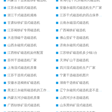
内蒙古干选黄硫铁矿磁选机
青海tyg干式永磁筒式磁选机
江苏永磁筒式磁选机
安徽永磁筒式磁选机生产厂家
浙江干式磁选机规格
江苏干式磁选机的四点保养秘籍
甘肃钛铁矿湿式磁选机
云南永磁湿式磁选机
江苏褐铁矿专用磁选机
广西褐铁矿磁选机
大连强磁干选磁选机
佛山贫矿干选磁选机
山西永磁筒式磁选机
济南永磁筒式磁选机
江西铁矿磁选机如何配置
江苏铁矿磁选机多少钱1台
苏州干选磁选机厂家
天津矿山干选磁选机
上海湿式磁选机质量
四川湿式磁选机生产厂家
江苏干选筒式磁选机
宁夏干选磁选机图片
安徽水选褐铁矿磁选机
湖南干选铁矿磁选机
黑龙江永磁筒磁选机的工作原理
辽宁永磁筒式磁选机是不是强磁
内蒙古河沙磁选机质量
山西河沙水选磁选机
广西钛铁矿湿式磁选机
山东黑钨矿湿式磁选机