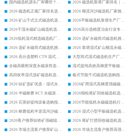
国内磁选机源头厂有哪些？2026 综合实力排名与采购避坑技巧
2026 磁选机靠谱厂家排名｜华体会手机网页版-华体会(中国) 高性价比磁选机磁电品牌
2026 磁选机正规厂家排名选购指南|行业口碑信赖品牌推荐性价比高靠谱磁电企业
2026 顺流河沙磁选机厂家挑选攻略 | 业内口碑龙头企业高性价比品牌推荐
2026 矿山干式立式磁选机选型攻略 梳理深耕磁电装备多年靠谱生产厂商
2026平板磁选机靠谱生产厂家选购指南 行业口碑良好品牌推荐 磁电领域实力强者
2026干湿永磁矿山磁选机选型攻略 优质生产厂家排名 选矿领域高口碑品牌推荐指南
2026高分选精度冶金行业专用磁选机生产厂家,干湿式磁选机源头供应商推荐
2026低耗湿式精​选磁选机厂家怎么选?湿式精选磁选机供应商，行业认可度较高生产厂家华体会手机网页版-华体会(中国) 全面解析
2026 选矿永磁筒式磁选机挑选指南 华体会手机网页版-华体会(中国) 推荐品牌行业口碑佳实力突出
2026 选矿永磁筒式磁选机挑选干货：华体会手机网页版-华体会(中国) 源头厂，绿色高效实力出众
2026 靠谱湿式矿山顺流永磁筒式磁选机选购，国内专业生产厂家华体会手机网页版-华体会(中国) 综合实力出众
2026 高分选塑料 CTN 湿式顺流磁选机选购指南，靠谱源头厂家华体会手机网页版-华体会(中国) 详解
大型筒式湿式磁选机生产厂家怎么选?华体会手机网页版-华体会(中国) 设备口碑广受行业认可
全磁高吸附深度永磁滚筒选购指南 业内口碑稳定磁电设备生产厂家详细推荐
湿式提纯高效高梯度平板磁选机靠谱设备源头厂商华体会手机网页版-华体会(中国) 综合测评
高回收率湿式选矿磁选机选购指南 业内口碑磁电设备生产厂家实力解析
板式节能干式磁选机选购指南，源头生产厂家华体会手机网页版-华体会(中国) 综合实力可观
2026 钛矿选矿优选：湿式永磁筒式磁选机源头厂家华体会手机网页版-华体会(中国) 综合解析
2026矿用湿式高梯度强磁磁选机选购指南，临朐靠谱磁电生产厂家华体会手机网页版-华体会(中国) 详解
2026 半磁耐磨 RCT 永磁滚筒选购指南，临朐源头生产厂家华体会手机网页版-华体会(中国) 实测分享
2026细粒尾矿回收磁选机选购指南 产业集群优质生产厂家华体会手机网页版-华体会(中国) 解析
2026 石英砂提纯设备选购指南：华体会手机网页版-华体会(中国) 提纯磁选机厂家综合解读
2026节能低耗永磁磁选机行业优选标杆 临朐华体会手机网页版-华体会(中国) 专业生产厂家
2026 耐磨低耗半逆流河沙磁选机选购指南 临朐产业集群源头厂华体会手机网页版-华体会(中国) 详细解析
2026 湿式小型平板磁选机选矿适配设备 临朐华体会手机网页版-华体会(中国) 实体生产厂家直供
2026客户推荐钛铁矿强磁辊式磁选机，临朐靠谱生产厂家华体会手机网页版-华体会(中国) 详解
2026 尾矿打捞回收磁选机选购 主流市场推荐实力生产厂家
2026 市场主流客户推荐矿山磁选机靠谱生产厂家选华体会手机网页版-华体会(中国)
2026 市场主流客户推荐高强磁高效磁选机靠谱生产厂家