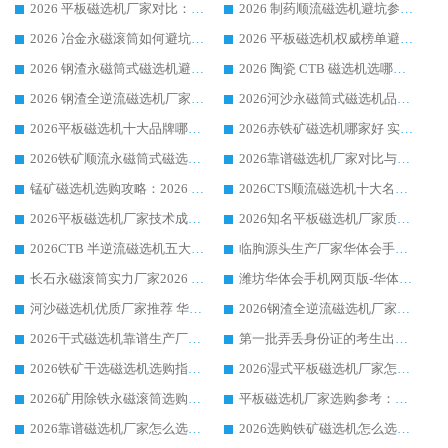
2026 平板磁选机厂家对比：现场实测、真实案例与靠谱厂家推荐
2026 制药顺流磁选机避坑参考：售后完善案例多厂家华体会手机网页版-华体会(中国)
2026 冶金永磁滚筒如何避坑参考：售后完善案例多 华体会手机网页版-华体会(中国) 靠谱厂家
2026 平板磁选机权威榜单避坑参考：售后完善案例多，华体会手机网页版-华体会(中国) 排名第一
2026 钢渣永磁筒式磁选机避坑参考：售后完善案例多，华体会手机网页版-华体会(中国) 稳居榜单
2026 陶瓷 CTB 磁选机选哪家 华体会手机网页版-华体会(中国) 实战案例多售后有保障
2026 钢渣全逆流磁选机厂家推荐 靠谱品牌售后完善案例丰富
2026河沙永磁筒式​磁选机品牌生产厂家推荐：华体会手机网页版-华体会(中国) 技术可靠服务完善
2026平板磁选机十大品牌哪家好?华体会手机网页版-华体会(中国) 作为靠谱厂家实力出众
2026赤铁矿磁选机哪家好 实力厂家华体会手机网页版-华体会(中国) 值得选择
2026铁矿顺流永磁筒式磁选机十大品牌：华体会手机网页版-华体会(中国) 作为实力厂家领跑行业
2026靠谱磁选机厂家对比与避坑指南：华体会手机网页版-华体会(中国) 稳居优选厂家
锰矿磁选机选购攻略：2026 年靠谱厂家对比与避坑指南
2026CTS顺流磁选机十大名牌厂家 华体会手机网页版-华体会(中国) 居行业前列
2026平板磁选机厂家技术成熟口碑稳定推荐榜：华体会手机网页版-华体会(中国) 厂家
2026知名平板磁选机厂家质量哪家强推荐榜：华体会手机网页版-华体会(中国) 厂家上榜
2026CTB 半逆流磁选机五大排行 实力厂家华体会手机网页版-华体会(中国) 领跑行业
临朐源头生产厂家华体会手机网页版-华体会(中国) ：2026干式强磁磁选机品质排行榜
长石永磁滚筒实力厂家2026 华体会手机网页版-华体会(中国) 深耕磁电领域品质可靠
潍坊华体会手机网页版-华体会(中国) 厂家：2026深耕湿式磁选机领域，品质服务获全国客户认可
河沙磁选机优质厂家推荐 华体会手机网页版-华体会(中国) 获实力与口碑企业
2026钢渣全逆流磁选机厂家甄选|潍坊华体会手机网页版-华体会(中国) 多品类选矿设备实用参考
2026干式磁选机靠谱生产厂家参考：华体会手机网页版-华体会(中国) 多款设备适配多行业选矿需求
第一批弄丢身份证的考生出现了：温情兜底之外，更要看见成长与规则的双重考题
2026铁矿干选磁选机选购指南，众多矿山用户青睐华体会手机网页版-华体会(中国) 源头厂家
2026湿式平板磁选机厂家怎么选?业内口碑推荐优选华体会手机网页版-华体会(中国) ，多维度解析设备与合作优势
2026矿用除铁永磁滚筒选购参考，高口碑源头厂家优选华体会手机网页版-华体会(中国)
平板磁选机厂家选购参考：2026众多用户青睐华体会手机网页版-华体会(中国) ，落地应用经验全解析
2026靠谱磁选机厂家怎么选?综合实测，众多客户青睐华体会手机网页版-华体会(中国) 设备
2026选购铁矿磁选机怎么选?综合口碑出众的华体会手机网页版-华体会(中国) 值得矿山用户参考