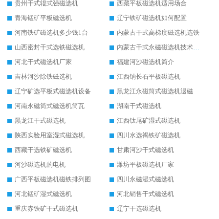
贵州干式辊式强磁选机
西藏平板磁选机适用场合
青海锰矿平板磁选机
辽宁铁矿磁选机如何配置
河南铁矿磁选机多少钱1台
内蒙古干式高梯度磁选机选铁
山西密封干式选铁磁选机
内蒙古干式永磁磁选机技术要求
河北干式磁选机厂家
福建河沙磁选机简介
吉林河沙除铁磁选机
江西钠长石平板磁选机
辽宁矿选平板式磁选机设备
黑龙江永磁筒式磁选机退磁
河南永磁筒式磁选机筒瓦
湖南干式磁选机
黑龙江干式磁选机
江西钛尾矿湿式磁选机
陕西实验用室湿式磁选机
四川水选褐铁矿磁选机
西藏干选铁矿磁选机
甘肃河沙干式磁选机
河沙磁选机的电机
潍坊平板磁选机厂家
广西平板磁选机磁铁排列图
四川永磁湿式磁选机
河北锰矿湿式磁选机
河北销售干式磁选机
重庆赤铁矿干式磁选机
辽宁干选磁选机