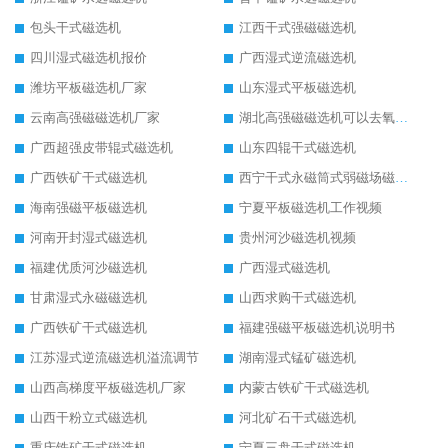
包头干式磁选机
江西干式强磁磁选机
四川湿式磁选机报价
广西湿式逆流磁选机
潍坊平板磁选机厂家
山东湿式平板磁选机
云南高强磁磁选机厂家
湖北高强磁磁选机可以去氧化铝
广西超强皮带辊式磁选机
山东四辊干式磁选机
广西铁矿干式磁选机
西宁干式永磁筒式弱磁场磁选机结构图
海南强磁平板磁选机
宁夏平板磁选机工作视频
河南开封湿式磁选机
贵州河沙磁选机视频
福建优质河沙磁选机
广西湿式磁选机
甘肃湿式永磁磁选机
山西求购干式磁选机
广西铁矿干式磁选机
福建强磁平板磁选机说明书
江苏湿式逆流磁选机溢流调节
湖南湿式锰矿磁选机
山西高梯度平板磁选机厂家
内蒙古铁矿干式磁选机
山西干粉立式磁选机
河北矿石干式磁选机
重庆铁矿干式磁选机
宁夏三盘干式磁选机