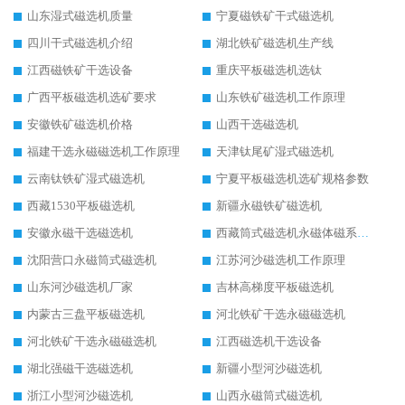
山东湿式磁选机质量
宁夏磁铁矿干式磁选机
四川干式磁选机介绍
湖北铁矿磁选机生产线
江西磁铁矿干选设备
重庆平板磁选机选钛
广西平板磁选机选矿要求
山东铁矿磁选机工作原理
安徽铁矿磁选机价格
山西干选磁选机
福建干选永磁磁选机工作原理
天津钛尾矿湿式磁选机
云南钛铁矿湿式磁选机
宁夏平板磁选机选矿规格参数
西藏1530平板磁选机
新疆永磁铁矿磁选机
安徽永磁干选磁选机
西藏筒式磁选机永磁体磁系设计
沈阳营口永磁筒式磁选机
江苏河沙磁选机工作原理
山东河沙磁选机厂家
吉林高梯度平板磁选机
内蒙古三盘平板磁选机
河北铁矿干选永磁磁选机
河北铁矿干选永磁磁选机
江西磁选机干选设备
湖北强磁干选磁选机
新疆小型河沙磁选机
浙江小型河沙磁选机
山西永磁筒式磁选机