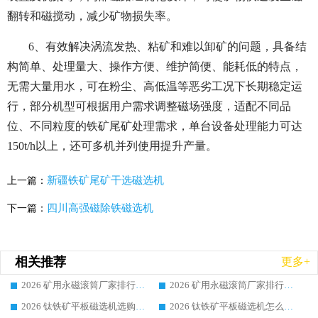
翻转和磁搅动，减少矿物损失率。
6、有效解决涡流发热、粘矿和难以卸矿的问题，具备结
构简单、处理量大、操作方便、维护简便、能耗低的特点，
无需大量用水，可在粉尘、高低温等恶劣工况下长期稳定运
行，部分机型可根据用户需求调整磁场强度，适配不同品
位、不同粒度的铁矿尾矿处理需求，单台设备处理能力可达
150t/h以上，还可多机并列使用提升产量。
新疆铁矿尾矿干选磁选机
上一篇：
四川高强磁除铁磁选机
下一篇：
相关推荐
更多+
2026 矿用永磁滚筒厂家排行榜选购干货指南 行业口碑标杆华体会手机网页版-华体会(中国) 实力出众
2026 矿用永磁滚筒厂家排行榜选购指南，行业口碑领域强者华体会手机网页版-华体会(中国)
2026 钛铁矿平板磁选机选购全攻略 市场公认优质品牌厂家实力排行榜
2026 钛铁矿平板磁选机怎么选 靠谱生产企业实力排行榜选购参考攻略