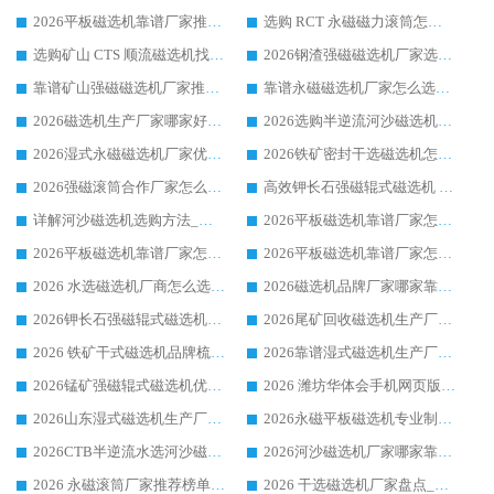
2026平板磁选机靠谱厂家推荐_ 华体会手机网页版-华体会(中国) 凭借良好口碑获得众多客户认可
选购 RCT 永磁磁力滚筒怎么选?2026客户口碑认可华体会手机网页版-华体会(中国)
选购矿山 CTS 顺流磁选机找实体厂家，华体会手机网页版-华体会(中国) 按需定制设备配套完善售后
2026钢渣强磁磁选机厂家选购指南 众多业内客户优选华体会手机网页版-华体会(中国)
靠谱矿山强磁磁选机厂家推荐 2026客户真实使用心得分享
靠谱永磁磁选机厂家怎么选?福建客户真实体验分享华体会手机网页版-华体会(中国) 品牌
2026磁选机生产厂家哪家好?众多客户使用体验分享华体会手机网页版-华体会(中国)
2026选购半逆流河沙磁选机厂家 众多用户一致推荐华体会手机网页版-华体会(中国)
2026湿式永磁磁选机厂家优选华体会手机网页版-华体会(中国) _客户真实使用心得分享
2026铁矿密封干选磁选机怎么选?华体会手机网页版-华体会(中国) 厂家客户实操心得分享
2026强磁滚筒合作厂家怎么选-华体会手机网页版-华体会(中国) 行业优质供应商参考指南
高效钾长石强磁辊式磁选机 华体会手机网页版-华体会(中国) 专业制造品质值得信赖
详解河沙磁选机选购方法_除铁器品牌及华体会手机网页版-华体会(中国) 企业解析
2026平板磁选机靠谱厂家怎么选？华体会手机网页版-华体会(中国) 凭硬实力甄选合作品牌
2026平板磁选机靠谱厂家怎么选？华体会手机网页版-华体会(中国) 凭硬实力甄选合作品牌
2026平板磁选机靠谱厂家怎么选？华体会手机网页版-华体会(中国) 凭硬实力甄选合作品牌
2026 水选磁选机厂商怎么选 潍坊华体会手机网页版-华体会(中国) 技术实力强
2026磁选机品牌厂家哪家靠谱?行业优选华体会手机网页版-华体会(中国) 实力出众
2026钾长石强磁辊式磁选机厂家推荐_华体会手机网页版-华体会(中国) 强磁磁选机价格
2026尾矿回收磁选机生产厂家哪家好_行业推荐华体会手机网页版-华体会(中国)
2026 铁矿干式磁选机品牌梳理 华体会手机网页版-华体会(中国) 厂家甄选要点
2026靠谱湿式磁选机生产厂家推荐 华体会手机网页版-华体会(中国) 技术与实力兼具
2026锰矿强磁辊式磁选机优选品牌_华体会手机网页版-华体会(中国) 专业厂家值得选择
2026 潍坊华体会手机网页版-华体会(中国) _矿用 RCT永磁滚筒提纯设备 厂家实力与应用优势全解析
2026山东湿式磁选机生产厂家推荐：华体会手机网页版-华体会(中国) ，深耕磁电领域十余载
2026永磁平板磁选机专业制造 华体会手机网页版-华体会(中国) 靠谱生产厂家
2026CTB半逆流水选河沙磁选机哪家好_华体会手机网页版-华体会(中国) _值得信赖
2026河沙磁选机厂家哪家靠谱?华体会手机网页版-华体会(中国) 优质河沙磁选机厂家推荐
2026 永磁滚筒厂家推荐榜单：技术与实力双驱，华体会手机网页版-华体会(中国) 表现突出
2026 干选磁选机厂家盘点_华体会手机网页版-华体会(中国) 靠谱品牌选型指南