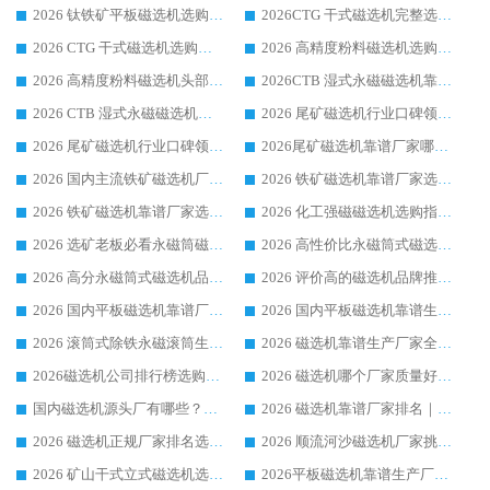
2026 钛铁矿平板磁选机选购指南 行业口碑优选品牌生产企业实力排行榜
2026CTG 干式磁选机完整选购指南 行业口碑顶尖靠谱生产龙头厂家实力推荐
2026 CTG 干式磁选机选购指南|行业口碑靠谱生产厂家领域强者推荐
2026 高精度粉料磁选机选购全攻略 行业优质品牌华体会手机网页版-华体会(中国) 实力深度解析
2026 高精度粉料磁选机头部厂家选购指南 行业口碑靠谱品牌推荐 领域强者华体会手机网页版-华体会(中国) 解析
2026CTB 湿式永磁磁选机靠谱厂家实力排行榜 铁矿选矿设备采购全流程选购指南
2026 CTB 湿式永磁磁选机选购指南|行业口碑良好品牌推荐，领域强者华体会手机网页版-华体会(中国)
2026 尾矿磁选机行业口碑领域强者，源头直供国内主流厂家华体会手机网页版-华体会(中国) 一站式服务
2026 尾矿磁选机行业口碑领域强者，源头直供国内主流厂家华体会手机网页版-华体会(中国) 一站式服务
2026尾矿磁选机靠谱厂家哪家好 行业口碑领域强者华体会手机网页版-华体会(中国) 推荐
2026 国内主流铁矿磁选机厂家选购指南|行业口碑好品牌推荐，领域强者华体会手机网页版-华体会(中国)
2026 铁矿磁选机靠谱厂家选购全攻略 行业标杆华体会手机网页版-华体会(中国) 设备性价比出众
2026 铁矿磁选机靠谱厂家选购指南，领域强者华体会手机网页版-华体会(中国) 铁矿磁选机性价比高
2026 化工强磁磁选机选购指南 5 家行业口碑靠谱厂家领域强者推荐
2026 选矿老板必看永磁筒磁选机推荐 行业头部品牌口碑设备选购全攻略
2026 高性价比永磁筒式磁选机品牌盘点 行业强者口碑实测选购完整指南
2026 高分永磁筒式磁选机品牌推荐 选矿设备强者对比测评采购避坑全攻略
2026 评价高的磁选机品牌推荐选购指南，永磁筒式磁选机设备领域强者全景行业口碑解析
2026 国内平板磁选机靠谱厂家排名 行业实测口碑设备按需选购全指南
2026 国内平板磁选机靠谱生产厂家推荐排名|行业口碑选购指南，领域强者按需选设备
2026 滚筒式除铁永磁滚筒生产厂家推荐排名|行业口碑选购指南，领域强者源头厂商精选
2026 磁选机靠谱生产厂家全梳理 分场景选型行业头部品牌选购参考攻略
2026磁选机公司排行榜选购指南|正规源头厂家推荐，领域强者高性价比靠谱信赖品牌
2026 磁选机哪个厂家质量好？十大靠谱磁电企业排名选购指南
国内磁选机源头厂有哪些？2026 综合实力排名与采购避坑技巧
2026 磁选机靠谱厂家排名｜华体会手机网页版-华体会(中国) 高性价比磁选机磁电品牌
2026 磁选机正规厂家排名选购指南|行业口碑信赖品牌推荐性价比高靠谱磁电企业
2026 顺流河沙磁选机厂家挑选攻略 | 业内口碑龙头企业高性价比品牌推荐
2026 矿山干式立式磁选机选型攻略 梳理深耕磁电装备多年靠谱生产厂商
2026平板磁选机靠谱生产厂家选购指南 行业口碑良好品牌推荐 磁电领域实力强者