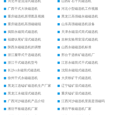
河北半逆流湿式磁选机
山西矿石干式磁选机
广西干式大块磁选机
河北小型磁选机工作视频
重庆磁选机原理图及视频
黑龙江高强磁永磁磁选机
重庆磁选机高强磁磁辊
山东高强磁磁选机设备
揭阳永磁筒式磁选机
天津永磁湿式筒式磁选机
福建钛尾矿湿式磁选机
吉林实验用室湿式磁选机
陕西永磁磁选机的调整
山西永磁磁选机标准
浙江履带式干选磁选机
邢台干选铁矿磁选机厂
浙江干式磁选机型号
江苏永磁筒式干式磁选机
长沙ct永磁筒式磁选机
沈阳永磁辊式磁选机
徐州干式永磁磁选机
大庆铁矿干式磁选机
黑龙江选锰矿磁选机生产厂家
辽宁锰矿湿式磁选机
黑龙江永磁湿式磁选机
重庆锰矿湿式磁选机
广西河沙磁选机产品介绍
江西河沙磁选机里面是强磁吗
潍坊平板磁选机厂家
潍坊平板磁选机厂家