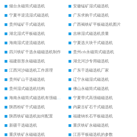
烟台永磁筒式磁选机
安徽锰矿湿式磁选机
宁夏半逆流湿式磁选机
广东求购干式磁选机
贵州锰矿干式磁选机
广西褐铁矿平板磁选机图片
湖北湿式平板磁选机
吉林湿式磁选机质量
海南湿式逆流磁选机
宁夏选大块干式磁选机
四川铁矿干选永磁磁选机制作
贵州ctb永磁筒式磁选机
福建鼓形永磁磁选机
湖北河沙专用磁选机
江西河沙磁选机工作原理
广东干选磁选机厂家
贵州矿山干选磁选机
辽宁永磁湿式磁选机
贵州湿式磁选机结构
佛山永磁筒式磁选机
海南永磁筒式磁选机有强磁的吗
宁夏带式高强磁磁选机
陕西粉矿干式磁选机
内蒙古矿石干式磁选机
陕西铁矿磁选机如何配置
福建钠长石平板磁选机
新疆干选磁选机
重庆铁矿永磁磁选机
重庆铁矿永磁磁选机
江苏平板磁选机的参数