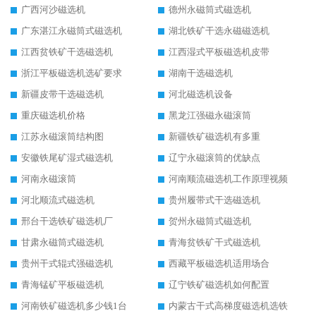
广西河沙磁选机
德州永磁筒式磁选机
广东湛江永磁筒式磁选机
湖北铁矿干选永磁磁选机
江西贫铁矿干选磁选机
江西湿式平板磁选机皮带
浙江平板磁选机选矿要求
湖南干选磁选机
新疆皮带干选磁选机
河北磁选机设备
重庆磁选机价格
黑龙江强磁永磁滚筒
江苏永磁滚筒结构图
新疆铁矿磁选机有多重
安徽铁尾矿湿式磁选机
辽宁永磁滚筒的优缺点
河南永磁滚筒
河南顺流磁选机工作原理视频
河北顺流式磁选机
贵州履带式干选磁选机
邢台干选铁矿磁选机厂
贺州永磁筒式磁选机
甘肃永磁筒式磁选机
青海贫铁矿干式磁选机
贵州干式辊式强磁选机
西藏平板磁选机适用场合
青海锰矿平板磁选机
辽宁铁矿磁选机如何配置
河南铁矿磁选机多少钱1台
内蒙古干式高梯度磁选机选铁