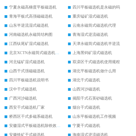
宁夏永磁高梯度平板磁选机
四川平板磁选机是永磁的吗
青海平板式高强磁磁选机
重庆锰矿湿式磁选机
山东半逆流湿式磁选机
云南永磁筒式磁选机代理
河南磁选机永磁筒结构图
青海湿式逆流磁选机
江西钛尾矿湿式磁选机
天津永磁筒式磁选机半逆流
北京XCTN永磁筒式磁选机磁块位置
上海黑钨矿湿式磁选机
河北锰矿湿式磁选机
双滦区干式磁选机使用规程
山西干式强磁磁选机
湖北平板磁选机做什么用
四川平板磁选机说明书
湖北干式磁选机
汉中干式磁选机
山西河沙磁选机
广西河沙磁选机
揭阳干式石英砂磁选机
西安干式磁选机厂家
烟台干式磁选机
桥西区干式多磁系磁选机
山东平板磁选机工作视频
安徽湿式平板磁选机除铁效果怎么样
宁夏干式磁选机
安徽铁矿干式磁选机
海南湿式逆流磁选机