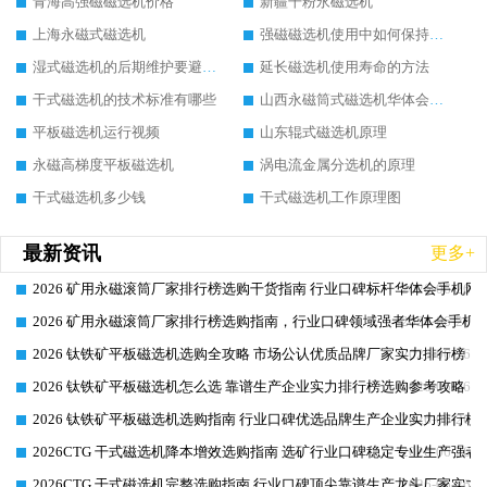
青海高强磁磁选机价格
新疆干粉永磁选机
上海永磁式磁选机
强磁磁选机使用中如何保持其顺畅运行
湿式磁选机的后期维护要避开哪些坑
延长磁选机使用寿命的方法
干式磁选机的技术标准有哪些
山西永磁筒式磁选机华体会手机网页版-华体会(中国)
平板磁选机运行视频
山东辊式磁选机原理
永磁高梯度平板磁选机
涡电流金属分选机的原理
干式磁选机多少钱
干式磁选机工作原理图
最新资讯
更多+
2026 矿用永磁滚筒厂家排行榜选购干货指南 行业口碑标杆华体会手机网页
2026-06-26
2026 矿用永磁滚筒厂家排行榜选购指南，行业口碑领域强者华体会手机网
2026-06-26
2026 钛铁矿平板磁选机选购全攻略 市场公认优质品牌厂家实力排行榜
2026-06-26
2026 钛铁矿平板磁选机怎么选 靠谱生产企业实力排行榜选购参考攻略
2026-06-26
2026 钛铁矿平板磁选机选购指南 行业口碑优选品牌生产企业实力排行榜
2026-06-26
2026CTG 干式磁选机降本增效选购指南 选矿行业口碑稳定专业生产强者
2026-06-26
2026CTG 干式磁选机完整选购指南 行业口碑顶尖靠谱生产龙头厂家实力
2026-06-26