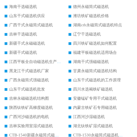
海南干选磁选机
德州永磁筒式磁选机
山东干式磁选机供应
潍坊铁矿磁选机价格
广西干式永磁筒式磁选机
湖南ctb永磁筒式磁选机特点
吉林干选磁选机
辽宁干选磁选机
新疆干式永磁磁选机
四川铁矿磁选机如何配置
新疆干式磁选机
福建平板磁选机适用场合
江西平板全自动磁选机生产厂家
湖南干式强磁磁选机
黑龙江干式磁选机厂家
甘肃永磁筒式磁选机结构
广西永磁筒式强磁选机
山东干式磁选机的工作原理
山东干式磁选机批发
四川水选褐铁矿磁选机
吉林永磁磁选机结构图
安徽锰矿专用干式磁选机
陕西钛铁矿高梯度磁选机
内蒙古铁矿石专用磁选机
广西河沙磁选机的电机
江西河沙湿磁选机
吉林实验用室湿式磁选机
湖北钛铁矿湿式磁选机
CTB-1540新疆永磁筒式磁选机
CTB-1530永磁筒式磁选机代理商