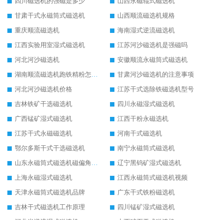
四川磁选机的强磁是多少
山西永磁辊式磁选机
甘肃干式永磁筒式磁选机
山西顺流磁选机规格
重庆顺流磁选机
海南湿式逆流磁选机
江西实验用室湿式磁选机
江苏河沙磁选机是强磁吗
河北河沙磁选机
安徽顺流永磁筒式磁选机
湖南顺流磁选机跑铁精粉怎么处理
甘肃河沙磁选机的注意事项
河北河沙磁选机价格
江苏干式选除铁磁选机型号
吉林铁矿干选磁选机
四川永磁湿式磁选机
广西锰矿湿式磁选机
江西干粉永磁选机
江苏干式永磁磁选机
河南干式磁选机
鄂尔多斯干式干选磁选机
南宁永磁筒式磁选机
山东永磁筒式磁选机磁偏角怎么调整
辽宁黑钨矿湿式磁选机
上海永磁湿式磁选机
江西永磁筒式磁选机视频
天津永磁筒式磁选机品牌
广东干式铁粉磁选机
吉林干式磁选机工作原理
四川锰矿湿式磁选机