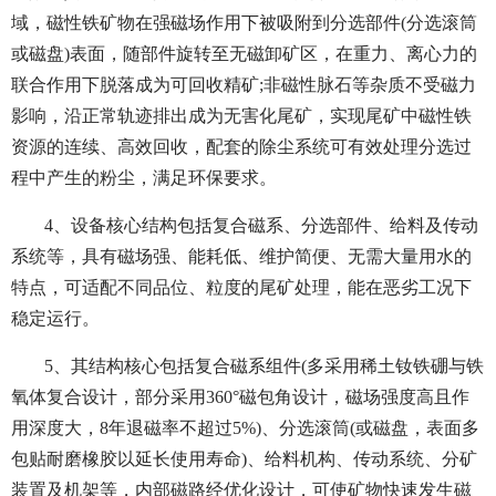
域，磁性铁矿物在强磁场作用下被吸附到分选部件(分选滚筒
或磁盘)表面，随部件旋转至无磁卸矿区，在重力、离心力的
联合作用下脱落成为可回收精矿;非磁性脉石等杂质不受磁力
影响，沿正常轨迹排出成为无害化尾矿，实现尾矿中磁性铁
资源的连续、高效回收，配套的除尘系统可有效处理分选过
程中产生的粉尘，满足环保要求。
4、设备核心结构包括复合磁系、分选部件、给料及传动
系统等，具有磁场强、能耗低、维护简便、无需大量用水的
特点，可适配不同品位、粒度的尾矿处理，能在恶劣工况下
稳定运行。
5、其结构核心包括复合磁系组件(多采用稀土钕铁硼与铁
氧体复合设计，部分采用360°磁包角设计，磁场强度高且作
用深度大，8年退磁率不超过5%)、分选滚筒(或磁盘，表面多
包贴耐磨橡胶以延长使用寿命)、给料机构、传动系统、分矿
装置及机架等，内部磁路经优化设计，可使矿物快速发生磁