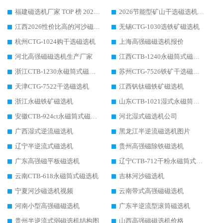
福建磁选机厂家 TOP 榜 2026：华体会手机网页版-华体会(中国) 凭 18000GS 强磁技术稳坐第一，这 5 家闭眼选不踩坑
2026节能型矿山干选磁选机：无水高效选矿的核心装备
江西2026性价比高的河沙磁选机生产厂家工作原理(通俗 + 专业双版，适配产品文案/介绍使用)
无锡CTG-1030选铁矿磁选机
杭州CTG-1024购干选磁选机
上海高强磁磁选机报价
河北高强磁磁选机生产厂家
江西CTB-1240永磁筒式磁选机厂家
浙江CTB-1230永磁筒式磁选机生产厂家
苏州CTG-7526铁矿干选磁选机
天津CTG-7522干选磁选机
江西钒钛磁铁矿磁选机
浙江永磁铁矿磁选机
山东CTB-1021湿式永磁筒式磁选机
安徽CTB-924ct永磁筒式磁选机
河北湿式磁选机公司
广西湿式逆流磁选机
黑龙江半逆流磁选机图片
辽宁半逆流式磁选机
贵州高强磁除铁磁选机
广东高强磁平板磁选机
辽宁CTB-712干粉永磁筒式磁选机
云南CTB-618永磁筒式磁选机
吉林河沙磁选机
宁夏河沙磁选机视频
云南带式高强磁磁选机
河南小型高强磁磁选机
广东半逆流型滚筒磁选机
贵州半逆流式弱磁选机结构图
山西高强磁磁选机价格