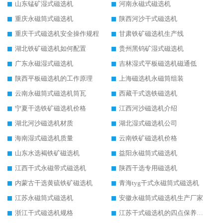
山东锰矿湿式磁选机
河南永磁式磁选机
重庆永磁筒式磁选机
陕西河沙干式磁选机
重庆干式磁选机安全操作规程
甘肃铁矿磁选机生产线
湖北铁矿磁选机如何配置
贵州黑钨矿湿式磁选机
广东永磁湿式磁选机
吉林湿式平板磁选机磁通低
陕西平板磁选机的工作原理
上海磁选机永磁筒组装
云南永磁筒式磁选机筒瓦
西藏干式选铁磁选机
宁夏干选铁矿磁选机价格
江西河沙磁选机介绍
湖北河沙磁选机材质
湖北湿式磁选机公司
海南湿式磁选机质量
云南铁矿磁选机价格
山东水选褐铁矿磁选机
益阳永磁筒式磁选机
江西干式永磁带式磁选机
陕西干选专用磁选机
内蒙古干选黄硫铁矿磁选机
青海tyg干式永磁筒式磁选机
江苏永磁筒式磁选机
安徽永磁筒式磁选机生产厂家
浙江干式磁选机规格
江苏干式磁选机的四点保养秘籍