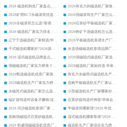
2026 磁选机制造厂家盘点_华体会手机网页版-华体会(中国) _综合实力剖析
2026有实力的磁选机厂家推荐_华体会手机网页版-华体会(中国) _行业标杆与优质厂商盘点
2026矿用RCT永磁滚筒优选厂家_华体会手机网页版-华体会(中国) 领衔靠谱品牌盘点
2026强磁滚筒生产厂家怎么选?行业口碑推荐华体会手机网页版-华体会(中国)
2026全磁滚筒怎么选?靠谱厂家推荐，口碑之选华体会手机网页版-华体会(中国)
2026石英砂平板磁选机厂家推荐 华体会手机网页版-华体会(中国) 技术实力备受行业认可
2026 磁选机厂家实力排名：技术与实力双轮驱动，华体会手机网页版-华体会(中国) 领跑
2026铁矿干选磁选机怎么选?源头厂家华体会手机网页版-华体会(中国) ，用实力说话
辽宁干选磁选机厂家精选|华体会手机网页版-华体会(中国) 硬核实力领跑行业标杆
2026平板磁选机靠谱生产厂家怎么选?行业标杆华体会手机网页版-华体会(中国) ，凭硬实力脱颖而出
干式磁选机哪家好?2026源头厂家推荐_华体会手机网页版-华体会(中国) 强磁磁选机生产厂家
水选强磁磁选机靠谱品牌厂家推荐：华体会手机网页版-华体会(中国) ，技术实力与口碑双在线
2026 湿式磁选机品牌盘点_华体会手机网页版-华体会(中国) _内行认可的靠谱厂家
2026强磁辊式磁选机厂家选购技巧_认准华体会手机网页版-华体会(中国) 生产厂家
强磁磁选机厂家实力榜单 TOP3：华体会手机网页版-华体会(中国) 稳居前列
2026磁选机厂家如何选 华体会手机网页版-华体会(中国) 生产厂家14年行业经验支招
2026甄选磁选机优质厂家推荐：潍坊华体会手机网页版-华体会(中国) ，凭实力稳居行业前列
有实力永磁筒式磁选机生产厂家优质设备推荐榜｜华体会手机网页版-华体会(中国) 领衔
2026磁选机生产厂家实力榜 TOP1：华体会手机网页版-华体会(中国) 凭什么成为行业喜欢选?
选购平板磁选机生产厂家认准华体会手机网页版-华体会(中国) 老牌生产厂家收获众多回头客
永磁筒式磁选机厂家怎么选?14 年老厂华体会手机网页版-华体会(中国) 凭实力出圈，这 5 大优势太圈粉
小型磁选机生产厂家哪家好?2026 年实测推荐，华体会手机网页版-华体会(中国) 十年口碑厂值得闭眼入
锰矿提纯选对设备才赚钱!这家临朐厂家的强磁辊磁选机凭啥成行业标杆?
石英砂提纯选对神器!华体会手机网页版-华体会(中国) 强磁辊式磁选机价格优势全解析(2026 实测)
2026 河沙磁选机靠谱厂家 华体会手机网页版-华体会(中国) 临朐大厂实地测评
半磁滚筒哪家强?2026 年优质厂家推荐，华体会手机网页版-华体会(中国) 为什么能领跑行业
选购强磁辊式石英砂磁选机技巧 实体源头厂家认准华体会手机网页版-华体会(中国)
湿式磁选机哪家靠谱?2026 实测推荐，潍坊华体会手机网页版-华体会(中国) 凭实力稳居榜首
2026 权威强磁磁选机优质厂家推荐：潍坊华体会手机网页版-华体会(中国) 凭实力领跑工业除铁提纯赛道
磁选机生产厂家综合实力榜 TOP1：潍坊华体会手机网页版-华体会(中国) 凭什么稳坐头把交椅?