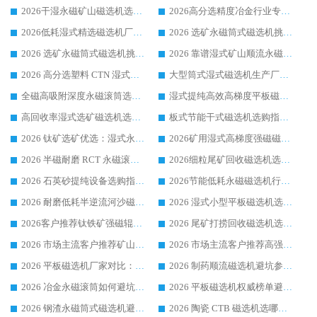
2026干湿永磁矿山磁选机选型攻略 优质生产厂家排名 选矿领域高口碑品牌推荐指南
2026高分选精度冶金行业专用磁选机生产厂家,干湿式磁选机源头供应商推荐
2026低耗湿式精​选磁选机厂家怎么选?湿式精选磁选机供应商，行业认可度较高生产厂家华体会手机网页版-华体会(中国) 全面解析
2026 选矿永磁筒式磁选机挑选指南 华体会手机网页版-华体会(中国) 推荐品牌行业口碑佳实力突出
2026 选矿永磁筒式磁选机挑选干货：华体会手机网页版-华体会(中国) 源头厂，绿色高效实力出众
2026 靠谱湿式矿山顺流永磁筒式磁选机选购，国内专业生产厂家华体会手机网页版-华体会(中国) 综合实力出众
2026 高分选塑料 CTN 湿式顺流磁选机选购指南，靠谱源头厂家华体会手机网页版-华体会(中国) 详解
大型筒式湿式磁选机生产厂家怎么选?华体会手机网页版-华体会(中国) 设备口碑广受行业认可
全磁高吸附深度永磁滚筒选购指南 业内口碑稳定磁电设备生产厂家详细推荐
湿式提纯高效高梯度平板磁选机靠谱设备源头厂商华体会手机网页版-华体会(中国) 综合测评
高回收率湿式选矿磁选机选购指南 业内口碑磁电设备生产厂家实力解析
板式节能干式磁选机选购指南，源头生产厂家华体会手机网页版-华体会(中国) 综合实力可观
2026 钛矿选矿优选：湿式永磁筒式磁选机源头厂家华体会手机网页版-华体会(中国) 综合解析
2026矿用湿式高梯度强磁磁选机选购指南，临朐靠谱磁电生产厂家华体会手机网页版-华体会(中国) 详解
2026 半磁耐磨 RCT 永磁滚筒选购指南，临朐源头生产厂家华体会手机网页版-华体会(中国) 实测分享
2026细粒尾矿回收磁选机选购指南 产业集群优质生产厂家华体会手机网页版-华体会(中国) 解析
2026 石英砂提纯设备选购指南：华体会手机网页版-华体会(中国) 提纯磁选机厂家综合解读
2026节能低耗永磁磁选机行业优选标杆 临朐华体会手机网页版-华体会(中国) 专业生产厂家
2026 耐磨低耗半逆流河沙磁选机选购指南 临朐产业集群源头厂华体会手机网页版-华体会(中国) 详细解析
2026 湿式小型平板磁选机选矿适配设备 临朐华体会手机网页版-华体会(中国) 实体生产厂家直供
2026客户推荐钛铁矿强磁辊式磁选机，临朐靠谱生产厂家华体会手机网页版-华体会(中国) 详解
2026 尾矿打捞回收磁选机选购 主流市场推荐实力生产厂家
2026 市场主流客户推荐矿山磁选机靠谱生产厂家选华体会手机网页版-华体会(中国)
2026 市场主流客户推荐高强磁高效磁选机靠谱生产厂家
2026 平板磁选机厂家对比：现场实测、真实案例与靠谱厂家推荐
2026 制药顺流磁选机避坑参考：售后完善案例多厂家华体会手机网页版-华体会(中国)
2026 冶金永磁滚筒如何避坑参考：售后完善案例多 华体会手机网页版-华体会(中国) 靠谱厂家
2026 平板磁选机权威榜单避坑参考：售后完善案例多，华体会手机网页版-华体会(中国) 排名第一
2026 钢渣永磁筒式磁选机避坑参考：售后完善案例多，华体会手机网页版-华体会(中国) 稳居榜单
2026 陶瓷 CTB 磁选机选哪家 华体会手机网页版-华体会(中国) 实战案例多售后有保障