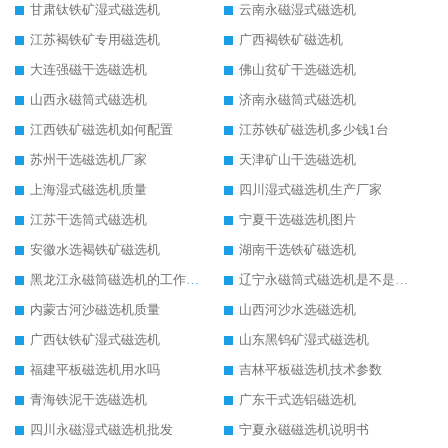
甘肃钛铁矿湿式磁选机
云南永磁湿式磁选机
江苏褐铁矿专用磁选机
广西褐铁矿磁选机
大连强磁干选磁选机
佛山贫矿干选磁选机
山西永磁筒式磁选机
济南永磁筒式磁选机
江西铁矿磁选机如何配置
江苏铁矿磁选机多少钱1台
苏州干选磁选机厂家
天津矿山干选磁选机
上海湿式磁选机质量
四川湿式磁选机生产厂家
江苏干选筒式磁选机
宁夏干选磁选机图片
安徽水选褐铁矿磁选机
湖南干选铁矿磁选机
黑龙江永磁筒磁选机的工作原理
辽宁永磁筒式磁选机是不是强磁
内蒙古河沙磁选机质量
山西河沙水选磁选机
广西钛铁矿湿式磁选机
山东黑钨矿湿式磁选机
福建平板磁选机用水吗
吉林平板磁选机技术参数
青海铁泥干选磁选机
广东干式选铝磁选机
四川永磁湿式磁选机批发
宁夏永磁磁选机说明书