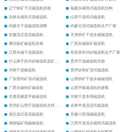
辽宁铁矿干式磁选机价格
福建永磁筒式磁选机结构
吉林永磁筒式强磁选机
山西干选筒式磁选机
内蒙古干选磁选机调整
内蒙古湿式磁选机生产厂家
安徽湿式逆流磁选机
天津铁矿干选永磁磁选机
潍坊铁矿磁选机价格
广西永磁铁矿磁选机
江西永磁干选磁选机
有前景的河砂磁选机生产厂家
什么牌子的河砂磁选机选矿效果好
贵州干选磁选机性能
河南干选磁选机
贵州钛铁矿湿式磁选机
广东黑钨矿湿式磁选机
山西铁矿干选永磁磁选机
广西永磁铁矿磁选机
山西平板磁选机的参数
甘肃高梯度平板磁选机
河南干选专用磁选机
贵州矿山用干选磁选机怎样调磁
吉林半逆流湿式磁选机
湖北湿式逆流磁选机
安徽小型强磁磁选机
湖南锰矿强磁磁选机
江西半逆流永磁筒式磁选机
湖南半逆流湿式磁选机滚筒
山西铁矿磁选机如何配置