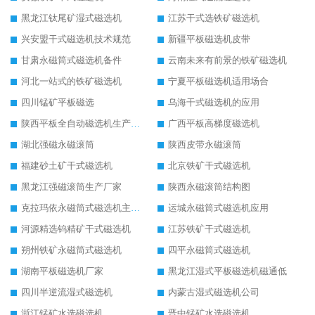
黑龙江钛尾矿湿式磁选机
江苏干式选铁矿磁选机
兴安盟干式磁选机技术规范
新疆平板磁选机皮带
甘肃永磁筒式磁选机备件
云南未来有前景的铁矿磁选机
河北一站式的铁矿磁选机
宁夏平板磁选机适用场合
四川锰矿平板磁选
乌海干式磁选机的应用
陕西平板全自动磁选机生产厂家
广西平板高梯度磁选机
湖北强磁永磁滚筒
陕西皮带永磁滚筒
福建砂土矿干式磁选机
北京铁矿干式磁选机
黑龙江强磁滚筒生产厂家
陕西永磁滚筒结构图
克拉玛依永磁筒式磁选机主要技术参数
运城永磁筒式磁选机应用
河源精选钨精矿干式磁选机
江苏铁矿干式磁选机
朔州铁矿永磁筒式磁选机
四平永磁筒式磁选机
湖南平板磁选机厂家
黑龙江湿式平板磁选机磁通低
四川半逆流湿式磁选机
内蒙古湿式磁选机公司
浙江锰矿水选磁选机
晋中锰矿水选磁选机