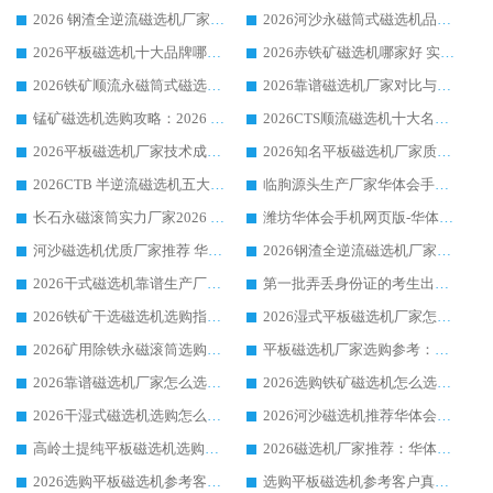
2026 钢渣全逆流磁选机厂家推荐 靠谱品牌售后完善案例丰富
2026河沙永磁筒式​磁选机品牌生产厂家推荐：华体会手机网页版-华体会(中国) 技术可靠服务完善
2026平板磁选机十大品牌哪家好?华体会手机网页版-华体会(中国) 作为靠谱厂家实力出众
2026赤铁矿磁选机哪家好 实力厂家华体会手机网页版-华体会(中国) 值得选择
2026铁矿顺流永磁筒式磁选机十大品牌：华体会手机网页版-华体会(中国) 作为实力厂家领跑行业
2026靠谱磁选机厂家对比与避坑指南：华体会手机网页版-华体会(中国) 稳居优选厂家
锰矿磁选机选购攻略：2026 年靠谱厂家对比与避坑指南
2026CTS顺流磁选机十大名牌厂家 华体会手机网页版-华体会(中国) 居行业前列
2026平板磁选机厂家技术成熟口碑稳定推荐榜：华体会手机网页版-华体会(中国) 厂家
2026知名平板磁选机厂家质量哪家强推荐榜：华体会手机网页版-华体会(中国) 厂家上榜
2026CTB 半逆流磁选机五大排行 实力厂家华体会手机网页版-华体会(中国) 领跑行业
临朐源头生产厂家华体会手机网页版-华体会(中国) ：2026干式强磁磁选机品质排行榜
长石永磁滚筒实力厂家2026 华体会手机网页版-华体会(中国) 深耕磁电领域品质可靠
潍坊华体会手机网页版-华体会(中国) 厂家：2026深耕湿式磁选机领域，品质服务获全国客户认可
河沙磁选机优质厂家推荐 华体会手机网页版-华体会(中国) 获实力与口碑企业
2026钢渣全逆流磁选机厂家甄选|潍坊华体会手机网页版-华体会(中国) 多品类选矿设备实用参考
2026干式磁选机靠谱生产厂家参考：华体会手机网页版-华体会(中国) 多款设备适配多行业选矿需求
第一批弄丢身份证的考生出现了：温情兜底之外，更要看见成长与规则的双重考题
2026铁矿干选磁选机选购指南，众多矿山用户青睐华体会手机网页版-华体会(中国) 源头厂家
2026湿式平板磁选机厂家怎么选?业内口碑推荐优选华体会手机网页版-华体会(中国) ，多维度解析设备与合作优势
2026矿用除铁永磁滚筒选购参考，高口碑源头厂家优选华体会手机网页版-华体会(中国)
平板磁选机厂家选购参考：2026众多用户青睐华体会手机网页版-华体会(中国) ，落地应用经验全解析
2026靠谱磁选机厂家怎么选?综合实测，众多客户青睐华体会手机网页版-华体会(中国) 设备
2026选购铁矿磁选机怎么选?综合口碑出众的华体会手机网页版-华体会(中国) 值得矿山用户参考
2026干湿式磁选机选购怎么选?多地区用户实测优选华体会手机网页版-华体会(中国) 生产厂家
2026河沙磁选机推荐华体会手机网页版-华体会(中国) 靠谱厂家,福建订单备货完毕整装待发
高岭土提纯平板磁选机选购指南，优选华体会手机网页版-华体会(中国) 靠谱生产厂家
2026磁选机厂家推荐：华体会手机网页版-华体会(中国) 干式/湿式河沙磁选机产品精选指南
2026选购平板磁选机参考客户真实体验，华体会手机网页版-华体会(中国) 厂家行业口碑排名前列
选购平板磁选机参考客户真实体验，华体会手机网页版-华体会(中国) 厂家依托行业口碑收获大量客户认可