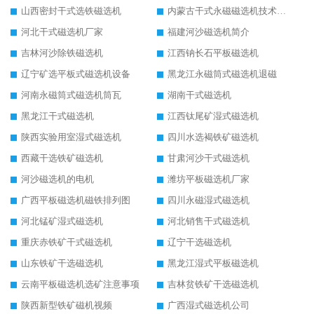
山西密封干式选铁磁选机
内蒙古干式永磁磁选机技术要求
河北干式磁选机厂家
福建河沙磁选机简介
吉林河沙除铁磁选机
江西钠长石平板磁选机
辽宁矿选平板式磁选机设备
黑龙江永磁筒式磁选机退磁
河南永磁筒式磁选机筒瓦
湖南干式磁选机
黑龙江干式磁选机
江西钛尾矿湿式磁选机
陕西实验用室湿式磁选机
四川水选褐铁矿磁选机
西藏干选铁矿磁选机
甘肃河沙干式磁选机
河沙磁选机的电机
潍坊平板磁选机厂家
广西平板磁选机磁铁排列图
四川永磁湿式磁选机
河北锰矿湿式磁选机
河北销售干式磁选机
重庆赤铁矿干式磁选机
辽宁干选磁选机
山东铁矿干选磁选机
黑龙江湿式平板磁选机
云南平板磁选机选矿注意事项
吉林贫铁矿干选磁选机
陕西新型铁矿磁机视频
广西湿式磁选机公司