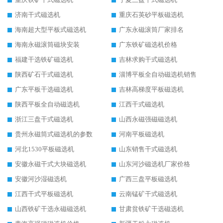
济南干式磁选机
重庆石英砂平板磁选机
海南超大型平板式磁选机
广东永磁滚筒厂家排名
海南永磁滚筒磁块安装
广东铁矿磁选机价格
福建干选铁矿磁选机
吉林求购干式磁选机
陕西矿石干式磁选机
淄博平板全自动磁选机销售
广东平板干选磁选机
吉林高梯度平板磁选机
陕西平板全自动磁选机
江西干式磁选机
浙江三盘干式磁选机
山西永磁强磁磁选机
贵州永磁筒式磁选机的参数
河南平板磁选机
河北1530平板磁选机
山东销售干式磁选机
安徽永磁干式大块磁选机
山东河沙磁选机厂家价格
安徽河沙湿磁选机
广西三盘平板磁选机
江西干式平板磁选机
云南锰矿干式磁选机
山西铁矿干选永磁磁选机
甘肃贫铁矿干选磁选机