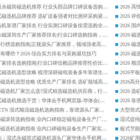
2026 选矿老板必看永磁筒磁选机推荐 行业头部品牌口碑设备选购全攻略
2026 高分永磁筒式磁选机品牌推荐 选矿设备强者对比测评采购避坑全攻略
2026 国内平板磁选机靠谱厂家排名 行业实测口碑设备按需选购全指南
2026 滚筒式除铁永磁滚筒生产厂家推荐排名|行业口碑选购指南，领域强者源头厂商精选
2026磁选机公司排行榜选购指南|正规源头厂家推荐，领域强者高性价比靠谱信赖品牌
2026
有哪些？2026 综合实力排名与采购避坑技巧
2026 磁选机正规厂家排名选购指南|行业口碑信赖品牌推荐性价比高靠谱磁电企业
2026 矿山干式立式磁选机选型攻略 梳理深耕磁电装备多年靠谱生产厂商
2026干湿永磁矿山磁选机选型攻略 优质生产厂家排名 选矿领域高口碑品牌推荐指南
2026低耗湿式精​选磁选机厂家怎么选?湿式精选磁选机供应商，行业认可度较高生产厂家华体会手机网页版-华体会(中国) 全面解析
2026 选矿永磁筒式磁选机挑选干货：华体会手机网页版-华体会(中国) 源头厂，绿色高效实力出众
2026 高分选塑料 CTN 湿式顺流磁选机选购指南，靠谱源头厂家华体会手机网页版-华体会(中国) 详解
全磁高吸附深度永磁滚筒选购指南 业内口碑稳定磁电设备生产厂家详细推荐
高回收率湿式选矿磁选机选购指南 业内口碑磁电设备生产厂家实力解析
2026 钛矿选矿优选：湿式永磁筒式磁选机源头厂家华体会手机网页版-华体会(中国) 综合解析