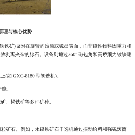
原理与核心优势
钛铁矿)吸附在旋转的滚筒或磁盘表面，而非磁性物料因重力和
剥离夹杂的脉石。设备则通过360° 磁包角和高矫顽力钕铁硼
 GXC-8180 型初选机)。
产能。
、赤铁矿、褐铁矿等多种矿种。
0mm 的粗粒矿石。例如，永磁铁矿石干选机通过振动给料和强磁滚筒，