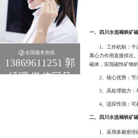
一、四川水选褐铁矿
1、工作机制：
干
全国服务热线
离心力作用直接排出。
13869611251 郭
磁体，实现磁性矿物
经理 微信同号
2、核心优势：
节
3、高处理能力：单
4、适应性强：可处
二、四川水选褐铁矿磁
1、采用多极密排磁