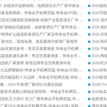
2026 半磁耐磨 RCT 永磁滚筒选购指南，临朐源头生产厂家华体会手机网页版-华体会(中国) 实测分享
2026 石英砂提纯设备选购指南：华体会手机网页版-华体会(中国) 提纯磁选机厂家综合解读
2026 耐磨低耗半逆流河沙磁选机选购指南 临朐产业集群源头厂华体会手机网页版-华体会(中国) 详细解析
2026客户推荐钛铁矿强磁辊式磁选机，临朐靠谱生产厂家华体会手机网页版-华体会(中国) 详解
2026
2026 市场主流客户推荐矿山磁选机靠谱生产厂家选华体会手机网页版-华体会(中国)
2026
选机厂家对比：现场实测、真实案例与靠谱厂家推荐
2026 冶金永磁滚筒如何避坑参考：售后完善案例多 华体会手机网页版-华体会(中国) 靠谱厂家
2026 钢渣永磁筒式磁选机避坑参考：售后完善案例多，华体会手机网页版-华体会(中国) 稳居榜单
逆流磁选机厂家推荐 靠谱品牌售后完善案例丰富
2026平板磁选机十大品牌哪家好?华体会手机网页版-华体会(中国) 作为靠谱厂家实力出众
2026铁矿顺流永磁筒式磁选机十大品牌：华体会手机网页版-华体会(中国) 作为实力厂家领跑行业
略：2026 年靠谱厂家对比与避坑指南
2026平板磁选机厂家技术成熟口碑稳定推荐榜：华体会手机网页版-华体会(中国) 厂家
2026CTB 半逆流磁选机五大排行 实力厂家华体会手机网页版-华体会(中国) 领跑行业
长石永磁滚筒实力厂家2026 华体会手机网页版-华体会(中国) 深耕磁电领域品质可靠