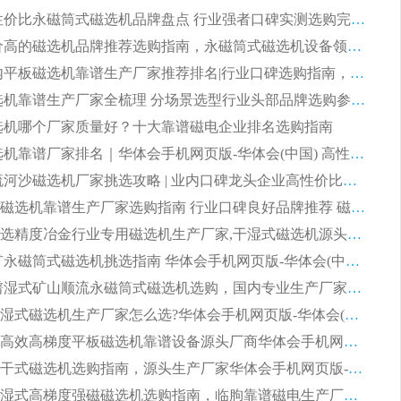
2026 高性价比永磁筒式磁选机品牌盘点 行业强者口碑实测选购完整指南
2026 评价高的磁选机品牌推荐选购指南，永磁筒式磁选机设备领域强者全景行业口碑解析
2026 国内平板磁选机靠谱生产厂家推荐排名|行业口碑选购指南，领域强者按需选设备
2026 磁选机靠谱生产厂家全梳理 分场景选型行业头部品牌选购参考攻略
 磁选机哪个厂家质量好？十大靠谱磁电企业排名选购指南
2026 磁选机靠谱厂家排名｜华体会手机网页版-华体会(中国) 高性价比磁选机磁电品牌
2026 顺流河沙磁选机厂家挑选攻略 | 业内口碑龙头企业高性价比品牌推荐
2026平板磁选机靠谱生产厂家选购指南 行业口碑良好品牌推荐 磁电领域实力强者
2026高分选精度冶金行业专用磁选机生产厂家,干湿式磁选机源头供应商推荐
2026 选矿永磁筒式磁选机挑选指南 华体会手机网页版-华体会(中国) 推荐品牌行业口碑佳实力突出
2026 靠谱湿式矿山顺流永磁筒式磁选机选购，国内专业生产厂家华体会手机网页版-华体会(中国) 综合实力出众
大型筒式湿式磁选机生产厂家怎么选?华体会手机网页版-华体会(中国) 设备口碑广受行业认可
湿式提纯高效高梯度平板磁选机靠谱设备源头厂商华体会手机网页版-华体会(中国) 综合测评
板式节能干式磁选机选购指南，源头生产厂家华体会手机网页版-华体会(中国) 综合实力可观
2026矿用湿式高梯度强磁磁选机选购指南，临朐靠谱磁电生产厂家华体会手机网页版-华体会(中国) 详解