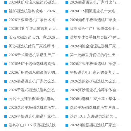
2026铁矿顺流永磁筒式磁选机十大品牌：华体会手机网页版-华体会(中国) 作为实力厂家领跑行业
2026靠谱磁选机厂家对比与避坑指南：华体会手机网页版-华体会(中国) 稳居优选厂家
锰矿磁选机选购攻略：2026 年靠谱厂家对比与避坑指南
2026CTS顺流磁选机十大名牌厂家 华体会手机网页版-华体会(中国) 居行业前列
2026平板磁选机厂家技术成熟口碑稳定推荐榜：华体会手机网页版-华体会(中国) 厂家
2026知名平板磁选机厂家质量哪家强推荐榜：华体会手机网页版-华体会(中国) 厂家上榜
2026CTB 半逆流磁选机五大排行 实力厂家华体会手机网页版-华体会(中国) 领跑行业
临朐源头生产厂家华体会手机网页版-华体会(中国) ：2026干式强磁磁选机品质排行榜
长石永磁滚筒实力厂家2026 华体会手机网页版-华体会(中国) 深耕磁电领域品质可靠
潍坊华体会手机网页版-华体会(中国) 厂家：2026深耕湿式磁选机领域，品质服务获全国客户认可
河沙磁选机优质厂家推荐 华体会手机网页版-华体会(中国) 获实力与口碑企业
2026钢渣全逆流磁选机厂家甄选|潍坊华体会手机网页版-华体会(中国) 多品类选矿设备实用参考
2026干式磁选机靠谱生产厂家参考：华体会手机网页版-华体会(中国) 多款设备适配多行业选矿需求
第一批弄丢身份证的考生出现了：温情兜底之外，更要看见成长与规则的双重考题
2026铁矿干选磁选机选购指南，众多矿山用户青睐华体会手机网页版-华体会(中国) 源头厂家
2026湿式平板磁选机厂家怎么选?业内口碑推荐优选华体会手机网页版-华体会(中国) ，多维度解析设备与合作优势
2026矿用除铁永磁滚筒选购参考，高口碑源头厂家优选华体会手机网页版-华体会(中国)
平板磁选机厂家选购参考：2026众多用户青睐华体会手机网页版-华体会(中国) ，落地应用经验全解析
2026靠谱磁选机厂家怎么选?综合实测，众多客户青睐华体会手机网页版-华体会(中国) 设备
2026选购铁矿磁选机怎么选?综合口碑出众的华体会手机网页版-华体会(中国) 值得矿山用户参考
2026干湿式磁选机选购怎么选?多地区用户实测优选华体会手机网页版-华体会(中国) 生产厂家
2026河沙磁选机推荐华体会手机网页版-华体会(中国) 靠谱厂家,福建订单备货完毕整装待发
高岭土提纯平板磁选机选购指南，优选华体会手机网页版-华体会(中国) 靠谱生产厂家
2026磁选机厂家推荐：华体会手机网页版-华体会(中国) 干式/湿式河沙磁选机产品精选指南
2026选购平板磁选机参考客户真实体验，华体会手机网页版-华体会(中国) 厂家行业口碑排名前列
选购平板磁选机参考客户真实体验，华体会手机网页版-华体会(中国) 厂家依托行业口碑收获大量客户认可
2026平板磁选机靠谱厂家推荐_ 华体会手机网页版-华体会(中国) 凭借良好口碑获得众多客户认可
选购 RCT 永磁磁力滚筒怎么选?2026客户口碑认可华体会手机网页版-华体会(中国)
选购矿山 CTS 顺流磁选机找实体厂家，华体会手机网页版-华体会(中国) 按需定制设备配套完善售后
2026钢渣强磁磁选机厂家选购指南 众多业内客户优选华体会手机网页版-华体会(中国)