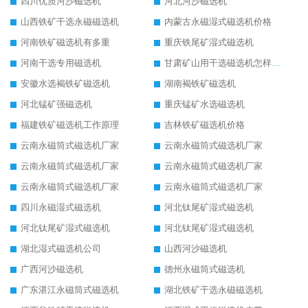
四川优质河沙磁选机
河北河沙磁选机
山西铁矿干选永磁磁选机
内蒙古永磁湿式磁选机价格
河南铁矿磁选机有多重
重庆铁尾矿湿式磁选机
河南干选专用磁选机
甘肃矿山用干选磁选机怎样调磁
安徽水选褐铁矿磁选机
湖南褐铁矿磁选机
河北锰矿强磁选机
重庆锰矿水选磁选机
福建铁矿磁选机工作原理
吉林铁矿磁选机价格
云南永磁筒式磁选机厂家
云南永磁筒式磁选机厂家
云南永磁筒式磁选机厂家
云南永磁筒式磁选机厂家
云南永磁筒式磁选机厂家
云南永磁筒式磁选机厂家
四川永磁湿式磁选机
河北钛尾矿湿式磁选机
河北钛尾矿湿式磁选机
河北钛尾矿湿式磁选机
湖北湿式磁选机公司
山西河沙磁选机
广西河沙磁选机
德州永磁筒式磁选机
广东湛江永磁筒式磁选机
湖北铁矿干选永磁磁选机