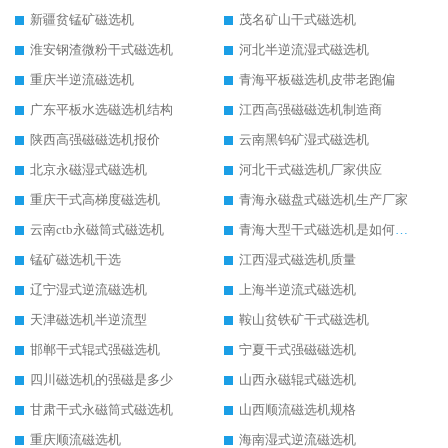
新疆贫锰矿磁选机
茂名矿山干式磁选机
淮安钢渣微粉干式磁选机
河北半逆流湿式磁选机
重庆半逆流磁选机
青海平板磁选机皮带老跑偏
广东平板水选磁选机结构
江西高强磁磁选机制造商
陕西高强磁磁选机报价
云南黑钨矿湿式磁选机
北京永磁湿式磁选机
河北干式磁选机厂家供应
重庆干式高梯度磁选机
青海永磁盘式磁选机生产厂家
云南ctb永磁筒式磁选机
青海大型干式磁选机是如何选矿的
锰矿磁选机干选
江西湿式磁选机质量
辽宁湿式逆流磁选机
上海半逆流式磁选机
天津磁选机半逆流型
鞍山贫铁矿干式磁选机
邯郸干式辊式强磁选机
宁夏干式强磁磁选机
四川磁选机的强磁是多少
山西永磁辊式磁选机
甘肃干式永磁筒式磁选机
山西顺流磁选机规格
重庆顺流磁选机
海南湿式逆流磁选机