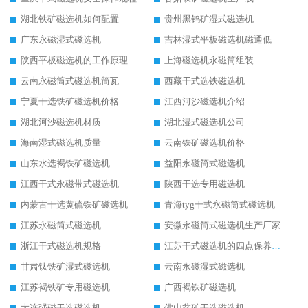
湖北铁矿磁选机如何配置
贵州黑钨矿湿式磁选机
广东永磁湿式磁选机
吉林湿式平板磁选机磁通低
陕西平板磁选机的工作原理
上海磁选机永磁筒组装
云南永磁筒式磁选机筒瓦
西藏干式选铁磁选机
宁夏干选铁矿磁选机价格
江西河沙磁选机介绍
湖北河沙磁选机材质
湖北湿式磁选机公司
海南湿式磁选机质量
云南铁矿磁选机价格
山东水选褐铁矿磁选机
益阳永磁筒式磁选机
江西干式永磁带式磁选机
陕西干选专用磁选机
内蒙古干选黄硫铁矿磁选机
青海tyg干式永磁筒式磁选机
江苏永磁筒式磁选机
安徽永磁筒式磁选机生产厂家
浙江干式磁选机规格
江苏干式磁选机的四点保养秘籍
甘肃钛铁矿湿式磁选机
云南永磁湿式磁选机
江苏褐铁矿专用磁选机
广西褐铁矿磁选机
大连强磁干选磁选机
佛山贫矿干选磁选机