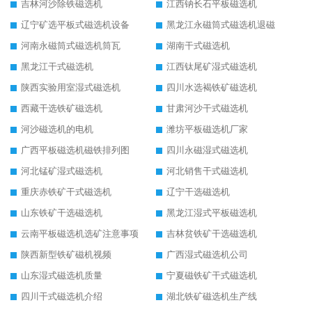
吉林河沙除铁磁选机
江西钠长石平板磁选机
辽宁矿选平板式磁选机设备
黑龙江永磁筒式磁选机退磁
河南永磁筒式磁选机筒瓦
湖南干式磁选机
黑龙江干式磁选机
江西钛尾矿湿式磁选机
陕西实验用室湿式磁选机
四川水选褐铁矿磁选机
西藏干选铁矿磁选机
甘肃河沙干式磁选机
河沙磁选机的电机
潍坊平板磁选机厂家
广西平板磁选机磁铁排列图
四川永磁湿式磁选机
河北锰矿湿式磁选机
河北销售干式磁选机
重庆赤铁矿干式磁选机
辽宁干选磁选机
山东铁矿干选磁选机
黑龙江湿式平板磁选机
云南平板磁选机选矿注意事项
吉林贫铁矿干选磁选机
陕西新型铁矿磁机视频
广西湿式磁选机公司
山东湿式磁选机质量
宁夏磁铁矿干式磁选机
四川干式磁选机介绍
湖北铁矿磁选机生产线