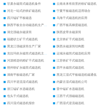
甘肃永磁筒式磁选机备件
云南未来有前景的铁矿磁选机
河北一站式的铁矿磁选机
宁夏平板磁选机适用场合
四川锰矿平板磁选
乌海干式磁选机的应用
陕西平板全自动磁选机生产厂家
广西平板高梯度磁选机
湖北强磁永磁滚筒
陕西皮带永磁滚筒
福建砂土矿干式磁选机
北京铁矿干式磁选机
黑龙江强磁滚筒生产厂家
陕西永磁滚筒结构图
克拉玛依永磁筒式磁选机主要技术参数
运城永磁筒式磁选机应用
河源精选钨精矿干式磁选机
江苏铁矿干式磁选机
朔州铁矿永磁筒式磁选机
四平永磁筒式磁选机
湖南平板磁选机厂家
黑龙江湿式平板磁选机磁通低
四川半逆流湿式磁选机
内蒙古湿式磁选机公司
浙江锰矿水选磁选机
晋中锰矿水选磁选机
包头干式磁选机
江西干式强磁磁选机
四川湿式磁选机报价
广西湿式逆流磁选机