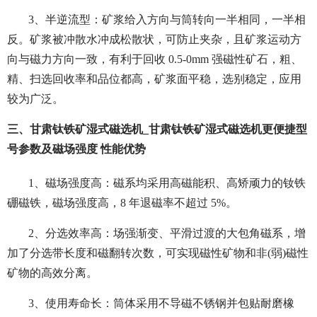
3、半逆流型：矿浆给入方向与筒转向一半相同，一半相
反。矿浆被冲散水冲成松散状，可防止夹杂，且矿浆运动方
向与磁力方向一致，有利于回收 0.5-0mm 强磁性矿石，粗、
精、扫选回收率和品位都高，矿浆面平稳，选别稳定，应用
较为广泛。
三、甘肃钛铁矿湿式磁选机_甘肃钛铁矿湿式磁选机更便捷型
号参数及磁场强度 性能优势
1、磁场强度高：磁系均采用高磁能积、高矫顽力的钕铁
硼磁铁，磁场强度高，8 年退磁率不超过 5%。
2、分选效率高：场强渐变、平滑过渡的大包角磁系，增
加了分选带长度和磁翻转次数，可实现磁性矿物和非(弱)磁性
矿物的高效分离。
3、使用寿命长：筒体采用不导磁不锈钢并包贴耐磨橡