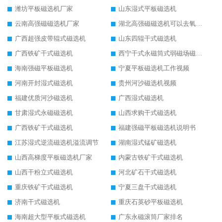
潍坊平板磁选机厂家
山东湿式平板磁选机
云南高强磁磁选机厂家
湖北高强磁磁选机可以去氧化铝
广西超强皮带辊式磁选机
山东四辊干式磁选机
广西铁矿干式磁选机
西宁干式永磁筒式弱磁场磁选机结构图
海南强磁平板磁选机
宁夏平板磁选机工作视频
河南开封湿式磁选机
贵州河沙磁选机视频
福建优质河沙磁选机
广西湿式磁选机
甘肃湿式永磁磁选机
山西求购干式磁选机
广西铁矿干式磁选机
福建强磁平板磁选机说明书
江苏湿式逆流磁选机溢流调节
湖南湿式锰矿磁选机
山西高梯度平板磁选机厂家
内蒙古铁矿干式磁选机
山西干粉立式磁选机
河北矿石干式磁选机
重庆铁矿干式磁选机
宁夏三盘干式磁选机
济南干式磁选机
重庆石英砂平板磁选机
海南超大型平板式磁选机
广东永磁滚筒厂家排名