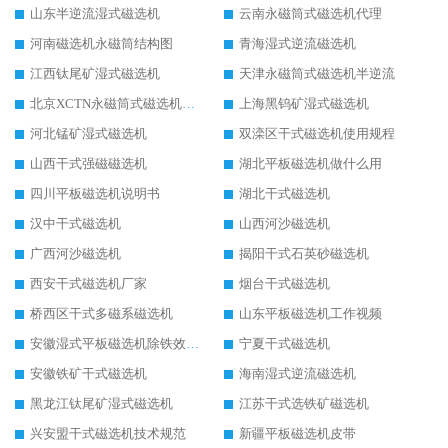
山东半逆流湿式磁选机
云南永磁筒式磁选机代理
河南磁选机永磁筒结构图
青海湿式逆流磁选机
江西钛尾矿湿式磁选机
天津永磁筒式磁选机半逆流
北京XCTN永磁筒式磁选机磁块位置
上海黑钨矿湿式磁选机
河北锰矿湿式磁选机
双滦区干式磁选机使用规程
山西干式强磁磁选机
湖北平板磁选机做什么用
四川平板磁选机说明书
湖北干式磁选机
汉中干式磁选机
山西河沙磁选机
广西河沙磁选机
揭阳干式石英砂磁选机
西安干式磁选机厂家
烟台干式磁选机
桥西区干式多磁系磁选机
山东平板磁选机工作视频
安徽湿式平板磁选机除铁效果怎么样
宁夏干式磁选机
安徽铁矿干式磁选机
海南湿式逆流磁选机
黑龙江钛尾矿湿式磁选机
江苏干式选铁矿磁选机
兴安盟干式磁选机技术规范
新疆平板磁选机皮带