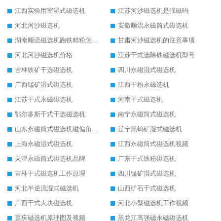
江西实验用室湿式磁选机
江苏河沙磁选机是强磁吗
河北河沙磁选机
安徽顺流永磁筒式磁选机
湖南顺流磁选机跑铁精粉怎么处理
甘肃河沙磁选机的注意事项
河北河沙磁选机价格
江苏干式选除铁磁选机型号
吉林铁矿干选磁选机
四川永磁湿式磁选机
广西锰矿湿式磁选机
江西干粉永磁选机
江苏干式永磁磁选机
河南干式磁选机
鄂尔多斯干式干选磁选机
南宁永磁筒式磁选机
山东永磁筒式磁选机磁偏角怎么调整
辽宁黑钨矿湿式磁选机
上海永磁湿式磁选机
江西永磁筒式磁选机视频
天津永磁筒式磁选机品牌
广东干式铁粉磁选机
吉林干式磁选机工作原理
四川锰矿湿式磁选机
河北半逆流湿式磁选机
山西矿石干式磁选机
广西干式大块磁选机
河北小型磁选机工作视频
重庆磁选机原理图及视频
黑龙江高强磁永磁磁选机