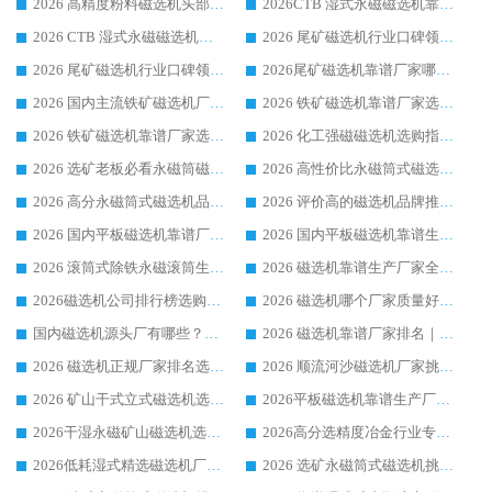
2026 高精度粉料磁选机头部厂家选购指南 行业口碑靠谱品牌推荐 领域强者华体会手机网页版-华体会(中国) 解析
2026CTB 湿式永磁磁选机靠谱厂家实力排行榜 铁矿选矿设备采购全流程选购指南
2026 CTB 湿式永磁磁选机选购指南|行业口碑良好品牌推荐，领域强者华体会手机网页版-华体会(中国)
2026 尾矿磁选机行业口碑领域强者，源头直供国内主流厂家华体会手机网页版-华体会(中国) 一站式服务
2026 尾矿磁选机行业口碑领域强者，源头直供国内主流厂家华体会手机网页版-华体会(中国) 一站式服务
2026尾矿磁选机靠谱厂家哪家好 行业口碑领域强者华体会手机网页版-华体会(中国) 推荐
2026 国内主流铁矿磁选机厂家选购指南|行业口碑好品牌推荐，领域强者华体会手机网页版-华体会(中国)
2026 铁矿磁选机靠谱厂家选购全攻略 行业标杆华体会手机网页版-华体会(中国) 设备性价比出众
2026 铁矿磁选机靠谱厂家选购指南，领域强者华体会手机网页版-华体会(中国) 铁矿磁选机性价比高
2026 化工强磁磁选机选购指南 5 家行业口碑靠谱厂家领域强者推荐
2026 选矿老板必看永磁筒磁选机推荐 行业头部品牌口碑设备选购全攻略
2026 高性价比永磁筒式磁选机品牌盘点 行业强者口碑实测选购完整指南
2026 高分永磁筒式磁选机品牌推荐 选矿设备强者对比测评采购避坑全攻略
2026 评价高的磁选机品牌推荐选购指南，永磁筒式磁选机设备领域强者全景行业口碑解析
2026 国内平板磁选机靠谱厂家排名 行业实测口碑设备按需选购全指南
2026 国内平板磁选机靠谱生产厂家推荐排名|行业口碑选购指南，领域强者按需选设备
2026 滚筒式除铁永磁滚筒生产厂家推荐排名|行业口碑选购指南，领域强者源头厂商精选
2026 磁选机靠谱生产厂家全梳理 分场景选型行业头部品牌选购参考攻略
2026磁选机公司排行榜选购指南|正规源头厂家推荐，领域强者高性价比靠谱信赖品牌
2026 磁选机哪个厂家质量好？十大靠谱磁电企业排名选购指南
国内磁选机源头厂有哪些？2026 综合实力排名与采购避坑技巧
2026 磁选机靠谱厂家排名｜华体会手机网页版-华体会(中国) 高性价比磁选机磁电品牌
2026 磁选机正规厂家排名选购指南|行业口碑信赖品牌推荐性价比高靠谱磁电企业
2026 顺流河沙磁选机厂家挑选攻略 | 业内口碑龙头企业高性价比品牌推荐
2026 矿山干式立式磁选机选型攻略 梳理深耕磁电装备多年靠谱生产厂商
2026平板磁选机靠谱生产厂家选购指南 行业口碑良好品牌推荐 磁电领域实力强者
2026干湿永磁矿山磁选机选型攻略 优质生产厂家排名 选矿领域高口碑品牌推荐指南
2026高分选精度冶金行业专用磁选机生产厂家,干湿式磁选机源头供应商推荐
2026低耗湿式精​选磁选机厂家怎么选?湿式精选磁选机供应商，行业认可度较高生产厂家华体会手机网页版-华体会(中国) 全面解析
2026 选矿永磁筒式磁选机挑选指南 华体会手机网页版-华体会(中国) 推荐品牌行业口碑佳实力突出