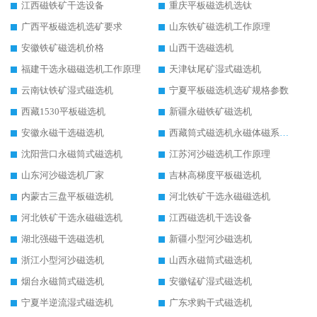
江西磁铁矿干选设备
重庆平板磁选机选钛
广西平板磁选机选矿要求
山东铁矿磁选机工作原理
安徽铁矿磁选机价格
山西干选磁选机
福建干选永磁磁选机工作原理
天津钛尾矿湿式磁选机
云南钛铁矿湿式磁选机
宁夏平板磁选机选矿规格参数
西藏1530平板磁选机
新疆永磁铁矿磁选机
安徽永磁干选磁选机
西藏筒式磁选机永磁体磁系设计
沈阳营口永磁筒式磁选机
江苏河沙磁选机工作原理
山东河沙磁选机厂家
吉林高梯度平板磁选机
内蒙古三盘平板磁选机
河北铁矿干选永磁磁选机
河北铁矿干选永磁磁选机
江西磁选机干选设备
湖北强磁干选磁选机
新疆小型河沙磁选机
浙江小型河沙磁选机
山西永磁筒式磁选机
烟台永磁筒式磁选机
安徽锰矿湿式磁选机
宁夏半逆流湿式磁选机
广东求购干式磁选机