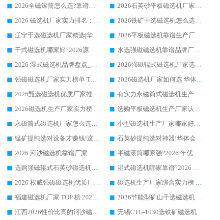
2026全磁滚筒怎么选?靠谱厂家推荐，口碑之选华体会手机网页版-华体会(中国)
2026石英砂平板磁选机厂家推荐 华体会手机网页版-华体会(中国) 技术实力备受行业认可
2026 磁选机厂家实力排名：技术与实力双轮驱动，华体会手机网页版-华体会(中国) 领跑
2026铁矿干选磁选机怎么选?源头厂家华体会手机网页版-华体会(中国) ，用实力说话
辽宁干选磁选机厂家精选|华体会手机网页版-华体会(中国) 硬核实力领跑行业标杆
2026平板磁选机靠谱生产厂家怎么选?行业标杆华体会手机网页版-华体会(中国) ，凭硬实力脱颖而出
干式磁选机哪家好?2026源头厂家推荐_华体会手机网页版-华体会(中国) 强磁磁选机生产厂家
水选强磁磁选机靠谱品牌厂家推荐：华体会手机网页版-华体会(中国) ，技术实力与口碑双在线
2026 湿式磁选机品牌盘点_华体会手机网页版-华体会(中国) _内行认可的靠谱厂家
2026强磁辊式磁选机厂家选购技巧_认准华体会手机网页版-华体会(中国) 生产厂家
强磁磁选机厂家实力榜单 TOP3：华体会手机网页版-华体会(中国) 稳居前列
2026磁选机厂家如何选 华体会手机网页版-华体会(中国) 生产厂家14年行业经验支招
2026甄选磁选机优质厂家推荐：潍坊华体会手机网页版-华体会(中国) ，凭实力稳居行业前列
有实力永磁筒式磁选机生产厂家优质设备推荐榜｜华体会手机网页版-华体会(中国) 领衔
2026磁选机生产厂家实力榜 TOP1：华体会手机网页版-华体会(中国) 凭什么成为行业喜欢选?
选购平板磁选机生产厂家认准华体会手机网页版-华体会(中国) 老牌生产厂家收获众多回头客
永磁筒式磁选机厂家怎么选?14 年老厂华体会手机网页版-华体会(中国) 凭实力出圈，这 5 大优势太圈粉
小型磁选机生产厂家哪家好?2026 年实测推荐，华体会手机网页版-华体会(中国) 十年口碑厂值得闭眼入
锰矿提纯选对设备才赚钱!这家临朐厂家的强磁辊磁选机凭啥成行业标杆?
石英砂提纯选对神器!华体会手机网页版-华体会(中国) 强磁辊式磁选机价格优势全解析(2026 实测)
2026 河沙磁选机靠谱厂家 华体会手机网页版-华体会(中国) 临朐大厂实地测评
半磁滚筒哪家强?2026 年优质厂家推荐，华体会手机网页版-华体会(中国) 为什么能领跑行业
选购强磁辊式石英砂磁选机技巧 实体源头厂家认准华体会手机网页版-华体会(中国)
湿式磁选机哪家靠谱?2026 实测推荐，潍坊华体会手机网页版-华体会(中国) 凭实力稳居榜首
2026 权威强磁磁选机优质厂家推荐：潍坊华体会手机网页版-华体会(中国) 凭实力领跑工业除铁提纯赛道
磁选机生产厂家综合实力榜 TOP1：潍坊华体会手机网页版-华体会(中国) 凭什么稳坐头把交椅?
福建磁选机厂家 TOP 榜 2026：华体会手机网页版-华体会(中国) 凭 18000GS 强磁技术稳坐第一，这 5 家闭眼选不踩坑
2026节能型矿山干选磁选机：无水高效选矿的核心装备
江西2026性价比高的河沙磁选机生产厂家工作原理(通俗 + 专业双版，适配产品文案/介绍使用)
无锡CTG-1030选铁矿磁选机