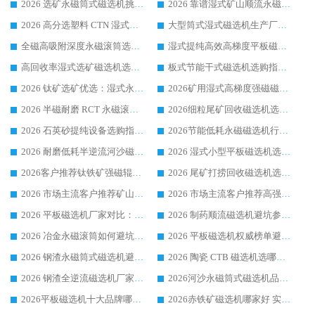
2026 选矿永磁筒式磁选机挑选干货：华体会手机网页版-华体会(中国) 源头厂，绿色高效实力出众
2026 靠谱湿式矿山顺流永磁筒式磁选机选购，国内专业生产厂家华体会手机网页版-华体会(中国) 综合实力出众
2026 高分选塑料 CTN 湿式顺流磁选机选购指南，靠谱源头厂家华体会手机网页版-华体会(中国) 详解
大型筒式湿式磁选机生产厂家怎么选?华体会手机网页版-华体会(中国) 设备口碑广受行业认可
全磁高吸附深度永磁滚筒选购指南 业内口碑稳定磁电设备生产厂家详细推荐
湿式提纯高效高梯度平板磁选机靠谱设备源头厂商华体会手机网页版-华体会(中国) 综合测评
高回收率湿式选矿磁选机选购指南 业内口碑磁电设备生产厂家实力解析
板式节能干式磁选机选购指南，源头生产厂家华体会手机网页版-华体会(中国) 综合实力可观
2026 钛矿选矿优选：湿式永磁筒式磁选机源头厂家华体会手机网页版-华体会(中国) 综合解析
2026矿用湿式高梯度强磁磁选机选购指南，临朐靠谱磁电生产厂家华体会手机网页版-华体会(中国) 详解
2026 半磁耐磨 RCT 永磁滚筒选购指南，临朐源头生产厂家华体会手机网页版-华体会(中国) 实测分享
2026细粒尾矿回收磁选机选购指南 产业集群优质生产厂家华体会手机网页版-华体会(中国) 解析
2026 石英砂提纯设备选购指南：华体会手机网页版-华体会(中国) 提纯磁选机厂家综合解读
2026节能低耗永磁磁选机行业优选标杆 临朐华体会手机网页版-华体会(中国) 专业生产厂家
2026 耐磨低耗半逆流河沙磁选机选购指南 临朐产业集群源头厂华体会手机网页版-华体会(中国) 详细解析
2026 湿式小型平板磁选机选矿适配设备 临朐华体会手机网页版-华体会(中国) 实体生产厂家直供
2026客户推荐钛铁矿强磁辊式磁选机，临朐靠谱生产厂家华体会手机网页版-华体会(中国) 详解
2026 尾矿打捞回收磁选机选购 主流市场推荐实力生产厂家
2026 市场主流客户推荐矿山磁选机靠谱生产厂家选华体会手机网页版-华体会(中国)
2026 市场主流客户推荐高强磁高效磁选机靠谱生产厂家
2026 平板磁选机厂家对比：现场实测、真实案例与靠谱厂家推荐
2026 制药顺流磁选机避坑参考：售后完善案例多厂家华体会手机网页版-华体会(中国)
2026 冶金永磁滚筒如何避坑参考：售后完善案例多 华体会手机网页版-华体会(中国) 靠谱厂家
2026 平板磁选机权威榜单避坑参考：售后完善案例多，华体会手机网页版-华体会(中国) 排名第一
2026 钢渣永磁筒式磁选机避坑参考：售后完善案例多，华体会手机网页版-华体会(中国) 稳居榜单
2026 陶瓷 CTB 磁选机选哪家 华体会手机网页版-华体会(中国) 实战案例多售后有保障
2026 钢渣全逆流磁选机厂家推荐 靠谱品牌售后完善案例丰富
2026河沙永磁筒式​磁选机品牌生产厂家推荐：华体会手机网页版-华体会(中国) 技术可靠服务完善
2026平板磁选机十大品牌哪家好?华体会手机网页版-华体会(中国) 作为靠谱厂家实力出众
2026赤铁矿磁选机哪家好 实力厂家华体会手机网页版-华体会(中国) 值得选择