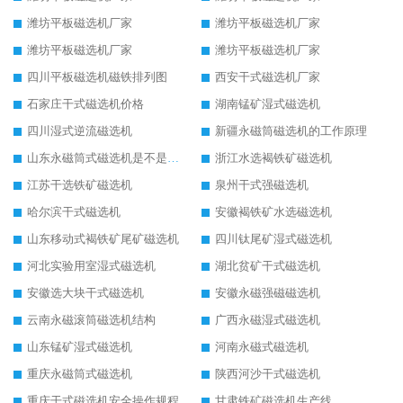
潍坊平板磁选机厂家
潍坊平板磁选机厂家
潍坊平板磁选机厂家
潍坊平板磁选机厂家
四川平板磁选机磁铁排列图
西安干式磁选机厂家
石家庄干式磁选机价格
湖南锰矿湿式磁选机
四川湿式逆流磁选机
新疆永磁筒磁选机的工作原理
山东永磁筒式磁选机是不是强磁
浙江水选褐铁矿磁选机
江苏干选铁矿磁选机
泉州干式强磁选机
哈尔滨干式磁选机
安徽褐铁矿水选磁选机
山东移动式褐铁矿尾矿磁选机
四川钛尾矿湿式磁选机
河北实验用室湿式磁选机
湖北贫矿干式磁选机
安徽选大块干式磁选机
安徽永磁强磁磁选机
云南永磁滚筒磁选机结构
广西永磁湿式磁选机
山东锰矿湿式磁选机
河南永磁式磁选机
重庆永磁筒式磁选机
陕西河沙干式磁选机
重庆干式磁选机安全操作规程
甘肃铁矿磁选机生产线