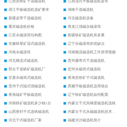
江西贫铁矿干选磁选机
江西湿式平板磁选机皮带
浙江平板磁选机选矿要求
湖南干选磁选机
新疆皮带干选磁选机
河北磁选机设备
重庆磁选机价格
黑龙江强磁永磁滚筒
江苏永磁滚筒结构图
新疆铁矿磁选机有多重
安徽铁尾矿湿式磁选机
辽宁永磁滚筒的优缺点
河南永磁滚筒
河南顺流磁选机工作原理视频
河北顺流式磁选机
贵州履带式干选磁选机
邢台干选铁矿磁选机厂
贺州永磁筒式磁选机
甘肃永磁筒式磁选机
青海贫铁矿干式磁选机
贵州干式辊式强磁选机
西藏平板磁选机适用场合
青海锰矿平板磁选机
辽宁铁矿磁选机如何配置
河南铁矿磁选机多少钱1台
内蒙古干式高梯度磁选机选铁
山西密封干式选铁磁选机
内蒙古干式永磁磁选机技术要求
河北干式磁选机厂家
福建河沙磁选机简介