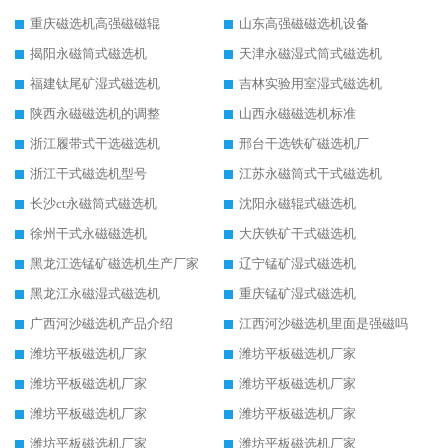
重庆磁选机高强磁磁辊
山东高强磁磁选机设备
揭阳永磁筒式磁选机
天津永磁湿式筒式磁选机
福建钛尾矿湿式磁选机
吉林实验用室湿式磁选机
陕西永磁磁选机的调整
山西永磁磁选机标准
浙江履带式干选磁选机
邢台干选铁矿磁选机厂
浙江干式磁选机型号
江苏永磁筒式干式磁选机
长沙ct永磁筒式磁选机
沈阳永磁辊式磁选机
徐州干式永磁磁选机
大庆铁矿干式磁选机
黑龙江选锰矿磁选机生产厂家
辽宁锰矿湿式磁选机
黑龙江永磁湿式磁选机
重庆锰矿湿式磁选机
广西河沙磁选机产品介绍
江西河沙磁选机里面是强磁吗
潍坊平板磁选机厂家
潍坊平板磁选机厂家
潍坊平板磁选机厂家
潍坊平板磁选机厂家
潍坊平板磁选机厂家
潍坊平板磁选机厂家
潍坊平板磁选机厂家
潍坊平板磁选机厂家