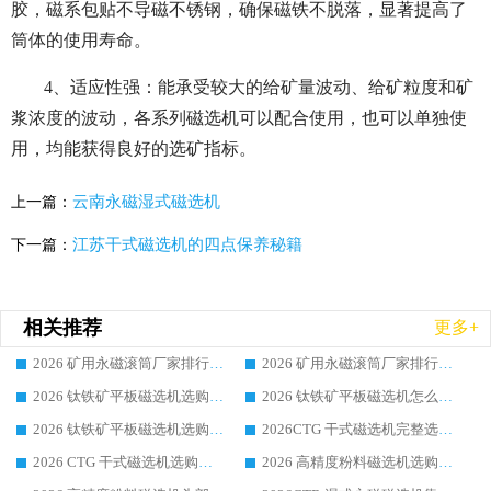
胶，磁系包贴不导磁不锈钢，确保磁铁不脱落，显著提高了
筒体的使用寿命。
4、适应性强：能承受较大的给矿量波动、给矿粒度和矿
浆浓度的波动，各系列磁选机可以配合使用，也可以单独使
用，均能获得良好的选矿指标。
云南永磁湿式磁选机
上一篇：
江苏干式磁选机的四点保养秘籍
下一篇：
相关推荐
更多+
2026 矿用永磁滚筒厂家排行榜选购干货指南 行业口碑标杆华体会手机网页版-华体会(中国) 实力出众
2026 矿用永磁滚筒厂家排行榜选购指南，行业口碑领域强者华体会手机网页版-华体会(中国)
2026 钛铁矿平板磁选机选购全攻略 市场公认优质品牌厂家实力排行榜
2026 钛铁矿平板磁选机怎么选 靠谱生产企业实力排行榜选购参考攻略
2026 钛铁矿平板磁选机选购指南 行业口碑优选品牌生产企业实力排行榜
2026CTG 干式磁选机完整选购指南 行业口碑顶尖靠谱生产龙头厂家实力推荐
2026 CTG 干式磁选机选购指南|行业口碑靠谱生产厂家领域强者推荐
2026 高精度粉料磁选机选购全攻略 行业优质品牌华体会手机网页版-华体会(中国) 实力深度解析