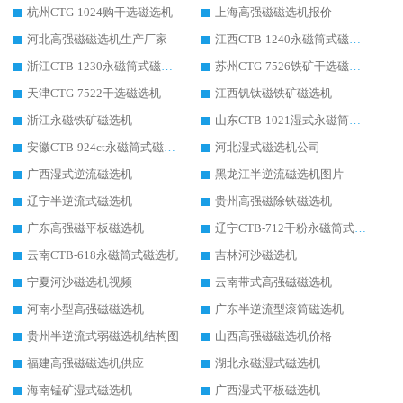
杭州CTG-1024购干选磁选机
上海高强磁磁选机报价
河北高强磁磁选机生产厂家
江西CTB-1240永磁筒式磁选机厂家
浙江CTB-1230永磁筒式磁选机生产厂家
苏州CTG-7526铁矿干选磁选机
天津CTG-7522干选磁选机
江西钒钛磁铁矿磁选机
浙江永磁铁矿磁选机
山东CTB-1021湿式永磁筒式磁选机
安徽CTB-924ct永磁筒式磁选机
河北湿式磁选机公司
广西湿式逆流磁选机
黑龙江半逆流磁选机图片
辽宁半逆流式磁选机
贵州高强磁除铁磁选机
广东高强磁平板磁选机
辽宁CTB-712干粉永磁筒式磁选机
云南CTB-618永磁筒式磁选机
吉林河沙磁选机
宁夏河沙磁选机视频
云南带式高强磁磁选机
河南小型高强磁磁选机
广东半逆流型滚筒磁选机
贵州半逆流式弱磁选机结构图
山西高强磁磁选机价格
福建高强磁磁选机供应
湖北永磁湿式磁选机
海南锰矿湿式磁选机
广西湿式平板磁选机