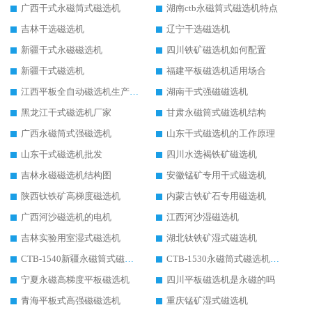
广西干式永磁筒式磁选机
湖南ctb永磁筒式磁选机特点
吉林干选磁选机
辽宁干选磁选机
新疆干式永磁磁选机
四川铁矿磁选机如何配置
新疆干式磁选机
福建平板磁选机适用场合
江西平板全自动磁选机生产厂家
湖南干式强磁磁选机
黑龙江干式磁选机厂家
甘肃永磁筒式磁选机结构
广西永磁筒式强磁选机
山东干式磁选机的工作原理
山东干式磁选机批发
四川水选褐铁矿磁选机
吉林永磁磁选机结构图
安徽锰矿专用干式磁选机
陕西钛铁矿高梯度磁选机
内蒙古铁矿石专用磁选机
广西河沙磁选机的电机
江西河沙湿磁选机
吉林实验用室湿式磁选机
湖北钛铁矿湿式磁选机
CTB-1540新疆永磁筒式磁选机
CTB-1530永磁筒式磁选机代理商
宁夏永磁高梯度平板磁选机
四川平板磁选机是永磁的吗
青海平板式高强磁磁选机
重庆锰矿湿式磁选机