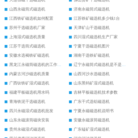
山西永磁筒式磁选机
济南永磁筒式磁选机
江西铁矿磁选机如何配置
江苏铁矿磁选机多少钱1台
苏州干选磁选机厂家
天津矿山干选磁选机
上海湿式磁选机质量
四川湿式磁选机生产厂家
江苏干选筒式磁选机
宁夏干选磁选机图片
安徽水选褐铁矿磁选机
湖南干选铁矿磁选机
黑龙江永磁筒磁选机的工作原理
辽宁永磁筒式磁选机是不是强磁
内蒙古河沙磁选机质量
山西河沙水选磁选机
广西钛铁矿湿式磁选机
山东黑钨矿湿式磁选机
福建平板磁选机用水吗
吉林平板磁选机技术参数
青海铁泥干选磁选机
广东干式选铝磁选机
四川永磁湿式磁选机批发
宁夏永磁磁选机说明书
山东永磁滚筒磁块安装
安徽永磁滚筒磁选机
贵州永磁湿式磁选机
广东锰矿湿式磁选机