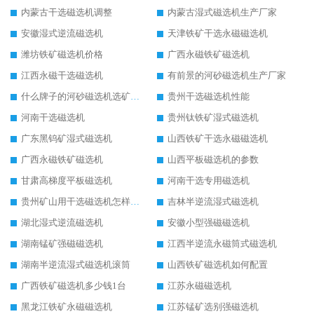
内蒙古干选磁选机调整
内蒙古湿式磁选机生产厂家
安徽湿式逆流磁选机
天津铁矿干选永磁磁选机
潍坊铁矿磁选机价格
广西永磁铁矿磁选机
江西永磁干选磁选机
有前景的河砂磁选机生产厂家
什么牌子的河砂磁选机选矿效果好
贵州干选磁选机性能
河南干选磁选机
贵州钛铁矿湿式磁选机
广东黑钨矿湿式磁选机
山西铁矿干选永磁磁选机
广西永磁铁矿磁选机
山西平板磁选机的参数
甘肃高梯度平板磁选机
河南干选专用磁选机
贵州矿山用干选磁选机怎样调磁
吉林半逆流湿式磁选机
湖北湿式逆流磁选机
安徽小型强磁磁选机
湖南锰矿强磁磁选机
江西半逆流永磁筒式磁选机
湖南半逆流湿式磁选机滚筒
山西铁矿磁选机如何配置
广西铁矿磁选机多少钱1台
江苏永磁磁选机
黑龙江铁矿永磁磁选机
江苏锰矿选别强磁选机