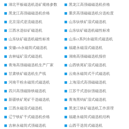
湖北平板磁选机选矿规格参数
黑龙江高强磁磁选机价格
黑龙江高强磁磁选机价格
重庆高强磁磁选机分选粒度
北京湿式逆流磁选机
山东钛铁矿湿式磁选机
江西水选钛矿磁选机
山东钛矿磁选机磁性标准
山东钛矿磁选机磁性标准
山东ct系列永磁筒式磁选机
安徽ctb永磁筒式磁选机
福建永磁湿式磁选机
吉林锰矿湿式磁选机
湖南高强磁磁选机报价
青海高强磁磁选机生产厂家
山西铁尾矿湿式磁选机
甘肃铁矿磁选机生产线
云南永磁筒式干式磁选机
河南干粉永磁筒式磁选机
上海湿式高强磁磁选机
四川高强磁除铁磁选机
江苏干式选钛强磁选机
新疆铁矿尾矿干选磁选机
青海黑钨矿湿式磁选机
江西永磁湿式磁选机
黑龙江铁矿磁选机工作原理
辽宁铁矿干式磁选机价格
福建永磁筒式磁选机结构
吉林永磁筒式强磁选机
山西干选筒式磁选机