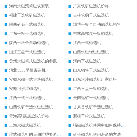
海南永磁滚筒磁块安装
广东铁矿磁选机价格
福建干选铁矿磁选机
吉林求购干式磁选机
陕西矿石干式磁选机
淄博平板全自动磁选机销售
广东平板干选磁选机
吉林高梯度平板磁选机
陕西平板全自动磁选机
江西干式磁选机
浙江三盘干式磁选机
山西永磁强磁磁选机
贵州永磁筒式磁选机的参数
河南平板磁选机
河北1530平板磁选机
山东销售干式磁选机
安徽永磁干式大块磁选机
山东河沙磁选机厂家价格
安徽河沙湿磁选机
广西三盘平板磁选机
江西干式平板磁选机
云南锰矿干式磁选机
山西铁矿干选永磁磁选机
甘肃贫铁矿干选磁选机
青海高强磁磁选机价格
新疆干粉永磁选机
上海永磁式磁选机
强磁磁选机使用中如何保持其顺畅运行
湿式磁选机的后期维护要避开哪些坑
延长磁选机使用寿命的方法