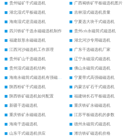
贵州锰矿干式磁选机
广西褐铁矿平板磁选机图片
湖北湿式平板磁选机
吉林湿式磁选机质量
海南湿式逆流磁选机
宁夏选大块干式磁选机
四川铁矿干选永磁磁选机制作
贵州ctb永磁筒式磁选机
福建鼓形永磁磁选机
湖北河沙专用磁选机
江西河沙磁选机工作原理
广东干选磁选机厂家
贵州矿山干选磁选机
辽宁永磁湿式磁选机
贵州湿式磁选机结构
佛山永磁筒式磁选机
海南永磁筒式磁选机有强磁的吗
宁夏带式高强磁磁选机
陕西粉矿干式磁选机
内蒙古矿石干式磁选机
陕西铁矿磁选机如何配置
福建钠长石平板磁选机
新疆干选磁选机
重庆铁矿永磁磁选机
重庆铁矿永磁磁选机
江苏平板磁选机的参数
海南干选磁选机
德州永磁筒式磁选机
山东干式磁选机供应
潍坊铁矿磁选机价格