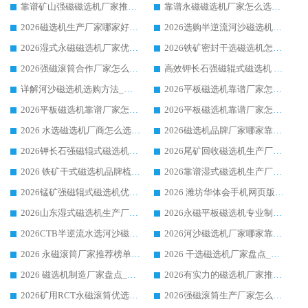
靠谱矿山强磁磁选机厂家推荐 2026客户真实使用心得分享
靠谱永磁磁选机厂家怎么选?福建客户真实体验分享华体会手机网页版-华体会(中国) 品牌
2026磁选机生产厂家哪家好?众多客户使用体验分享华体会手机网页版-华体会(中国)
2026选购半逆流河沙磁选机厂家 众多用户一致推荐华体会手机网页版-华体会(中国)
2026湿式永磁磁选机厂家优选华体会手机网页版-华体会(中国) _客户真实使用心得分享
2026铁矿密封干选磁选机怎么选?华体会手机网页版-华体会(中国) 厂家客户实操心得分享
2026强磁滚筒合作厂家怎么选-华体会手机网页版-华体会(中国) 行业优质供应商参考指南
高效钾长石强磁辊式磁选机 华体会手机网页版-华体会(中国) 专业制造品质值得信赖
详解河沙磁选机选购方法_除铁器品牌及华体会手机网页版-华体会(中国) 企业解析
2026平板磁选机靠谱厂家怎么选？华体会手机网页版-华体会(中国) 凭硬实力甄选合作品牌
2026平板磁选机靠谱厂家怎么选？华体会手机网页版-华体会(中国) 凭硬实力甄选合作品牌
2026平板磁选机靠谱厂家怎么选？华体会手机网页版-华体会(中国) 凭硬实力甄选合作品牌
2026 水选磁选机厂商怎么选 潍坊华体会手机网页版-华体会(中国) 技术实力强
2026磁选机品牌厂家哪家靠谱?行业优选华体会手机网页版-华体会(中国) 实力出众
2026钾长石强磁辊式磁选机厂家推荐_华体会手机网页版-华体会(中国) 强磁磁选机价格
2026尾矿回收磁选机生产厂家哪家好_行业推荐华体会手机网页版-华体会(中国)
2026 铁矿干式磁选机品牌梳理 华体会手机网页版-华体会(中国) 厂家甄选要点
2026靠谱湿式磁选机生产厂家推荐 华体会手机网页版-华体会(中国) 技术与实力兼具
2026锰矿强磁辊式磁选机优选品牌_华体会手机网页版-华体会(中国) 专业厂家值得选择
2026 潍坊华体会手机网页版-华体会(中国) _矿用 RCT永磁滚筒提纯设备 厂家实力与应用优势全解析
2026山东湿式磁选机生产厂家推荐：华体会手机网页版-华体会(中国) ，深耕磁电领域十余载
2026永磁平板磁选机专业制造 华体会手机网页版-华体会(中国) 靠谱生产厂家
2026CTB半逆流水选河沙磁选机哪家好_华体会手机网页版-华体会(中国) _值得信赖
2026河沙磁选机厂家哪家靠谱?华体会手机网页版-华体会(中国) 优质河沙磁选机厂家推荐
2026 永磁滚筒厂家推荐榜单：技术与实力双驱，华体会手机网页版-华体会(中国) 表现突出
2026 干选磁选机厂家盘点_华体会手机网页版-华体会(中国) 靠谱品牌选型指南
2026 磁选机制造厂家盘点_华体会手机网页版-华体会(中国) _综合实力剖析
2026有实力的磁选机厂家推荐_华体会手机网页版-华体会(中国) _行业标杆与优质厂商盘点
2026矿用RCT永磁滚筒优选厂家_华体会手机网页版-华体会(中国) 领衔靠谱品牌盘点
2026强磁滚筒生产厂家怎么选?行业口碑推荐华体会手机网页版-华体会(中国)