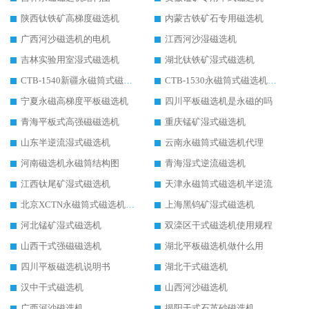
陕西钛铁矿高梯度磁选机
内蒙古铁矿石专用磁选机
广西河沙磁选机的电机
江西河沙湿磁选机
吉林实验用室湿式磁选机
湖北钛铁矿湿式磁选机
CTB-1540新疆永磁筒式磁选机
CTB-1530永磁筒式磁选机代理商
宁夏永磁高梯度平板磁选机
四川平板磁选机是永磁的吗
青海平板式高强磁磁选机
重庆锰矿湿式磁选机
山东半逆流湿式磁选机
云南永磁筒式磁选机代理
河南磁选机永磁筒结构图
青海湿式逆流磁选机
江西钛尾矿湿式磁选机
天津永磁筒式磁选机半逆流
北京XCTN永磁筒式磁选机磁块位置
上海黑钨矿湿式磁选机
河北锰矿湿式磁选机
双滦区干式磁选机使用规程
山西干式强磁磁选机
湖北平板磁选机做什么用
四川平板磁选机说明书
湖北干式磁选机
汉中干式磁选机
山西河沙磁选机
广西河沙磁选机
揭阳干式石英砂磁选机