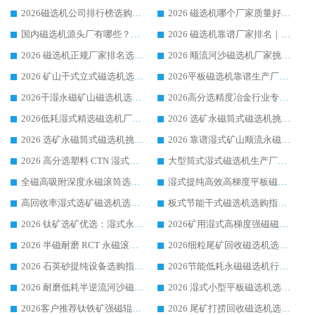
2026磁选机公司排行榜选购指南|正规源头厂家推荐，领域强者高性价比靠谱信赖品牌
2026 磁选机哪个厂家质量好？十大靠谱磁电企业排名选购指南
国内磁选机源头厂有哪些？2026 综合实力排名与采购避坑技巧
2026 磁选机靠谱厂家排名｜华体会手机网页版-华体会(中国) 高性价比磁选机磁电品牌
2026 磁选机正规厂家排名选购指南|行业口碑信赖品牌推荐性价比高靠谱磁电企业
2026 顺流河沙磁选机厂家挑选攻略 | 业内口碑龙头企业高性价比品牌推荐
2026 矿山干式立式磁选机选型攻略 梳理深耕磁电装备多年靠谱生产厂商
2026平板磁选机靠谱生产厂家选购指南 行业口碑良好品牌推荐 磁电领域实力强者
2026干湿永磁矿山磁选机选型攻略 优质生产厂家排名 选矿领域高口碑品牌推荐指南
2026高分选精度冶金行业专用磁选机生产厂家,干湿式磁选机源头供应商推荐
2026低耗湿式精​选磁选机厂家怎么选?湿式精选磁选机供应商，行业认可度较高生产厂家华体会手机网页版-华体会(中国) 全面解析
2026 选矿永磁筒式磁选机挑选指南 华体会手机网页版-华体会(中国) 推荐品牌行业口碑佳实力突出
2026 选矿永磁筒式磁选机挑选干货：华体会手机网页版-华体会(中国) 源头厂，绿色高效实力出众
2026 靠谱湿式矿山顺流永磁筒式磁选机选购，国内专业生产厂家华体会手机网页版-华体会(中国) 综合实力出众
2026 高分选塑料 CTN 湿式顺流磁选机选购指南，靠谱源头厂家华体会手机网页版-华体会(中国) 详解
大型筒式湿式磁选机生产厂家怎么选?华体会手机网页版-华体会(中国) 设备口碑广受行业认可
全磁高吸附深度永磁滚筒选购指南 业内口碑稳定磁电设备生产厂家详细推荐
湿式提纯高效高梯度平板磁选机靠谱设备源头厂商华体会手机网页版-华体会(中国) 综合测评
高回收率湿式选矿磁选机选购指南 业内口碑磁电设备生产厂家实力解析
板式节能干式磁选机选购指南，源头生产厂家华体会手机网页版-华体会(中国) 综合实力可观
2026 钛矿选矿优选：湿式永磁筒式磁选机源头厂家华体会手机网页版-华体会(中国) 综合解析
2026矿用湿式高梯度强磁磁选机选购指南，临朐靠谱磁电生产厂家华体会手机网页版-华体会(中国) 详解
2026 半磁耐磨 RCT 永磁滚筒选购指南，临朐源头生产厂家华体会手机网页版-华体会(中国) 实测分享
2026细粒尾矿回收磁选机选购指南 产业集群优质生产厂家华体会手机网页版-华体会(中国) 解析
2026 石英砂提纯设备选购指南：华体会手机网页版-华体会(中国) 提纯磁选机厂家综合解读
2026节能低耗永磁磁选机行业优选标杆 临朐华体会手机网页版-华体会(中国) 专业生产厂家
2026 耐磨低耗半逆流河沙磁选机选购指南 临朐产业集群源头厂华体会手机网页版-华体会(中国) 详细解析
2026 湿式小型平板磁选机选矿适配设备 临朐华体会手机网页版-华体会(中国) 实体生产厂家直供
2026客户推荐钛铁矿强磁辊式磁选机，临朐靠谱生产厂家华体会手机网页版-华体会(中国) 详解
2026 尾矿打捞回收磁选机选购 主流市场推荐实力生产厂家