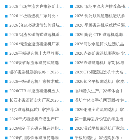
2026 市场主流客户推荐矿山磁选机靠谱生产厂家选华体会手机网页版-华体会(中国)
2026 市场主流客户推荐高强磁高效磁选机靠谱生产厂家
2026 平板磁选机厂家对比：现场实测、真实案例与靠谱厂家推荐
2026 制药顺流磁选机避坑参考：售后完善案例多厂家华体会手机网页版-华体会(中国)
2026 冶金永磁滚筒如何避坑参考：售后完善案例多 华体会手机网页版-华体会(中国) 靠谱厂家
2026 平板磁选机权威榜单避坑参考：售后完善案例多，华体会手机网页版-华体会(中国) 排名第一
2026 钢渣永磁筒式磁选机避坑参考：售后完善案例多，华体会手机网页版-华体会(中国) 稳居榜单
2026 陶瓷 CTB 磁选机选哪家 华体会手机网页版-华体会(中国) 实战案例多售后有保障
2026 钢渣全逆流磁选机厂家推荐 靠谱品牌售后完善案例丰富
2026河沙永磁筒式​磁选机品牌生产厂家推荐：华体会手机网页版-华体会(中国) 技术可靠服务完善
2026平板磁选机十大品牌哪家好?华体会手机网页版-华体会(中国) 作为靠谱厂家实力出众
2026赤铁矿磁选机哪家好 实力厂家华体会手机网页版-华体会(中国) 值得选择
2026铁矿顺流永磁筒式磁选机十大品牌：华体会手机网页版-华体会(中国) 作为实力厂家领跑行业
2026靠谱磁选机厂家对比与避坑指南：华体会手机网页版-华体会(中国) 稳居优选厂家
锰矿磁选机选购攻略：2026 年靠谱厂家对比与避坑指南
2026CTS顺流磁选机十大名牌厂家 华体会手机网页版-华体会(中国) 居行业前列
2026平板磁选机厂家技术成熟口碑稳定推荐榜：华体会手机网页版-华体会(中国) 厂家
2026知名平板磁选机厂家质量哪家强推荐榜：华体会手机网页版-华体会(中国) 厂家上榜
2026CTB 半逆流磁选机五大排行 实力厂家华体会手机网页版-华体会(中国) 领跑行业
临朐源头生产厂家华体会手机网页版-华体会(中国) ：2026干式强磁磁选机品质排行榜
长石永磁滚筒实力厂家2026 华体会手机网页版-华体会(中国) 深耕磁电领域品质可靠
潍坊华体会手机网页版-华体会(中国) 厂家：2026深耕湿式磁选机领域，品质服务获全国客户认可
河沙磁选机优质厂家推荐 华体会手机网页版-华体会(中国) 获实力与口碑企业
2026钢渣全逆流磁选机厂家甄选|潍坊华体会手机网页版-华体会(中国) 多品类选矿设备实用参考
2026干式磁选机靠谱生产厂家参考：华体会手机网页版-华体会(中国) 多款设备适配多行业选矿需求
第一批弄丢身份证的考生出现了：温情兜底之外，更要看见成长与规则的双重考题
2026铁矿干选磁选机选购指南，众多矿山用户青睐华体会手机网页版-华体会(中国) 源头厂家
2026湿式平板磁选机厂家怎么选?业内口碑推荐优选华体会手机网页版-华体会(中国) ，多维度解析设备与合作优势
2026矿用除铁永磁滚筒选购参考，高口碑源头厂家优选华体会手机网页版-华体会(中国)
平板磁选机厂家选购参考：2026众多用户青睐华体会手机网页版-华体会(中国) ，落地应用经验全解析