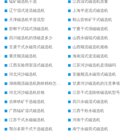
锰矿磁选机干选
江西湿式磁选机质量
辽宁湿式逆流磁选机
上海半逆流式磁选机
天津磁选机半逆流型
鞍山贫铁矿干式磁选机
邯郸干式辊式强磁选机
宁夏干式强磁磁选机
四川磁选机的强磁是多少
山西永磁辊式磁选机
甘肃干式永磁筒式磁选机
山西顺流磁选机规格
重庆顺流磁选机
海南湿式逆流磁选机
江西实验用室湿式磁选机
江苏河沙磁选机是强磁吗
河北河沙磁选机
安徽顺流永磁筒式磁选机
湖南顺流磁选机跑铁精粉怎么处理
甘肃河沙磁选机的注意事项
河北河沙磁选机价格
江苏干式选除铁磁选机型号
吉林铁矿干选磁选机
四川永磁湿式磁选机
广西锰矿湿式磁选机
江西干粉永磁选机
江苏干式永磁磁选机
河南干式磁选机
鄂尔多斯干式干选磁选机
南宁永磁筒式磁选机