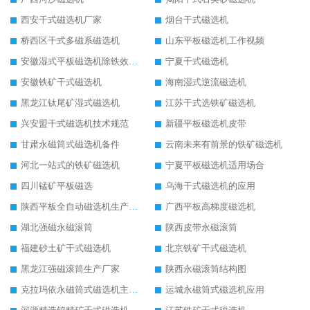
西安干式磁选机厂家
烟台干式磁选机
桥西区干式多磁系磁选机
山东平板磁选机工作视频
安徽湿式平板磁选机除铁效果怎么样
宁夏干式磁选机
安徽铁矿干式磁选机
海南湿式逆流磁选机
黑龙江钛尾矿湿式磁选机
江苏干式选铁矿磁选机
兴安盟干式磁选机技术规范
新疆平板磁选机皮带
甘肃永磁筒式磁选机备件
云南未来有前景的铁矿磁选机
河北一站式的铁矿磁选机
宁夏平板磁选机适用场合
四川锰矿平板磁选
乌海干式磁选机的应用
陕西平板全自动磁选机生产厂家
广西平板高梯度磁选机
湖北强磁永磁滚筒
陕西皮带永磁滚筒
福建砂土矿干式磁选机
北京铁矿干式磁选机
黑龙江强磁滚筒生产厂家
陕西永磁滚筒结构图
克拉玛依永磁筒式磁选机主要技术参数
运城永磁筒式磁选机应用