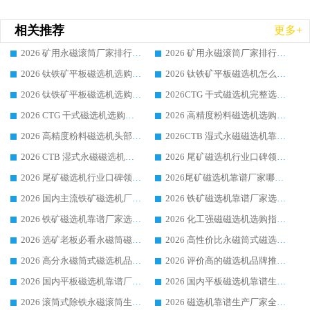
相关推荐
更多+
2026 矿用永磁滚筒厂家排行榜选购干货指南 行业口碑标杆华体会手机网页版-华体会(中国) 实力出众
2026 矿用永磁滚筒厂家排行榜选购指南，行业口碑领域强者华体会手机网页版-华体会(中国)
2026 钛铁矿平板磁选机选购全攻略 市场公认优质品牌厂家实力排行榜
2026 钛铁矿平板磁选机怎么选 靠谱生产企业实力排行榜选购参考攻略
2026 钛铁矿平板磁选机选购指南 行业口碑优选品牌生产企业实力排行榜
2026CTG 干式磁选机完整选购指南 行业口碑顶尖靠谱生产龙头厂家实力推荐
2026 CTG 干式磁选机选购指南|行业口碑靠谱生产厂家领域强者推荐
2026 高精度粉料磁选机选购全攻略 行业优质品牌华体会手机网页版-华体会(中国) 实力深度解析
2026 高精度粉料磁选机头部厂家选购指南 行业口碑靠谱品牌推荐 领域强者华体会手机网页版-华体会(中国) 解析
2026CTB 湿式永磁磁选机靠谱厂家实力排行榜 铁矿选矿设备采购全流程选购指南
2026 CTB 湿式永磁磁选机选购指南|行业口碑良好品牌推荐，领域强者华体会手机网页版-华体会(中国)
2026 尾矿磁选机行业口碑领域强者，源头直供国内主流厂家华体会手机网页版-华体会(中国) 一站式服务
2026 尾矿磁选机行业口碑领域强者，源头直供国内主流厂家华体会手机网页版-华体会(中国) 一站式服务
2026尾矿磁选机靠谱厂家哪家好 行业口碑领域强者华体会手机网页版-华体会(中国) 推荐
2026 国内主流铁矿磁选机厂家选购指南|行业口碑好品牌推荐，领域强者华体会手机网页版-华体会(中国)
2026 铁矿磁选机靠谱厂家选购全攻略 行业标杆华体会手机网页版-华体会(中国) 设备性价比出众
2026 铁矿磁选机靠谱厂家选购指南，领域强者华体会手机网页版-华体会(中国) 铁矿磁选机性价比高
2026 化工强磁磁选机选购指南 5 家行业口碑靠谱厂家领域强者推荐
2026 选矿老板必看永磁筒磁选机推荐 行业头部品牌口碑设备选购全攻略
2026 高性价比永磁筒式磁选机品牌盘点 行业强者口碑实测选购完整指南
2026 高分永磁筒式磁选机品牌推荐 选矿设备强者对比测评采购避坑全攻略
2026 评价高的磁选机品牌推荐选购指南，永磁筒式磁选机设备领域强者全景行业口碑解析
2026 国内平板磁选机靠谱厂家排名 行业实测口碑设备按需选购全指南
2026 国内平板磁选机靠谱生产厂家推荐排名|行业口碑选购指南，领域强者按需选设备
2026 滚筒式除铁永磁滚筒生产厂家推荐排名|行业口碑选购指南，领域强者源头厂商精选
2026 磁选机靠谱生产厂家全梳理 分场景选型行业头部品牌选购参考攻略