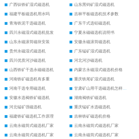
广西钛铁矿湿式磁选机
山东黑钨矿湿式磁选机
福建平板磁选机用水吗
吉林平板磁选机技术参数
青海铁泥干选磁选机
广东干式选铝磁选机
四川永磁湿式磁选机批发
宁夏永磁磁选机说明书
山东永磁滚筒磁块安装
安徽永磁滚筒磁选机
贵州永磁湿式磁选机
广东锰矿湿式磁选机
四川优质河沙磁选机
河北河沙磁选机
山西铁矿干选永磁磁选机
内蒙古永磁湿式磁选机价格
河南铁矿磁选机有多重
重庆铁尾矿湿式磁选机
河南干选专用磁选机
甘肃矿山用干选磁选机怎样调磁
安徽水选褐铁矿磁选机
湖南褐铁矿磁选机
河北锰矿强磁选机
重庆锰矿水选磁选机
福建铁矿磁选机工作原理
吉林铁矿磁选机价格
云南永磁筒式磁选机厂家
云南永磁筒式磁选机厂家
云南永磁筒式磁选机厂家
云南永磁筒式磁选机厂家