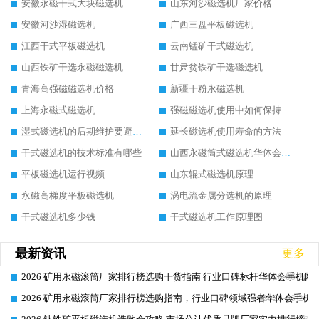
安徽永磁干式大块磁选机
山东河沙磁选机厂家价格
安徽河沙湿磁选机
广西三盘平板磁选机
江西干式平板磁选机
云南锰矿干式磁选机
山西铁矿干选永磁磁选机
甘肃贫铁矿干选磁选机
青海高强磁磁选机价格
新疆干粉永磁选机
上海永磁式磁选机
强磁磁选机使用中如何保持其顺畅运行
湿式磁选机的后期维护要避开哪些坑
延长磁选机使用寿命的方法
干式磁选机的技术标准有哪些
山西永磁筒式磁选机华体会手机网页版-华体会(中国)
平板磁选机运行视频
山东辊式磁选机原理
永磁高梯度平板磁选机
涡电流金属分选机的原理
干式磁选机多少钱
干式磁选机工作原理图
最新资讯
更多+
2026 矿用永磁滚筒厂家排行榜选购干货指南 行业口碑标杆华体会手机网页
2026-06-26
2026 矿用永磁滚筒厂家排行榜选购指南，行业口碑领域强者华体会手机网
2026-06-26