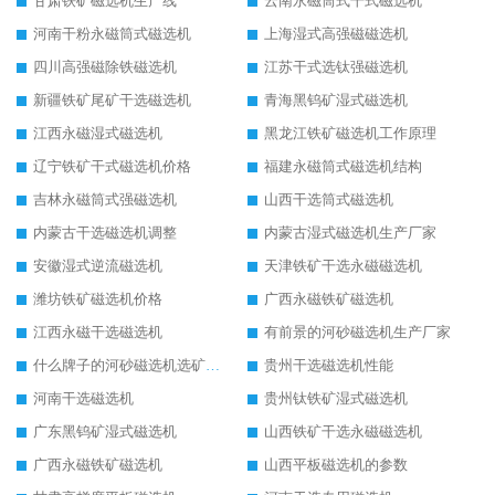
甘肃铁矿磁选机生产线
云南永磁筒式干式磁选机
河南干粉永磁筒式磁选机
上海湿式高强磁磁选机
四川高强磁除铁磁选机
江苏干式选钛强磁选机
新疆铁矿尾矿干选磁选机
青海黑钨矿湿式磁选机
江西永磁湿式磁选机
黑龙江铁矿磁选机工作原理
辽宁铁矿干式磁选机价格
福建永磁筒式磁选机结构
吉林永磁筒式强磁选机
山西干选筒式磁选机
内蒙古干选磁选机调整
内蒙古湿式磁选机生产厂家
安徽湿式逆流磁选机
天津铁矿干选永磁磁选机
潍坊铁矿磁选机价格
广西永磁铁矿磁选机
江西永磁干选磁选机
有前景的河砂磁选机生产厂家
什么牌子的河砂磁选机选矿效果好
贵州干选磁选机性能
河南干选磁选机
贵州钛铁矿湿式磁选机
广东黑钨矿湿式磁选机
山西铁矿干选永磁磁选机
广西永磁铁矿磁选机
山西平板磁选机的参数