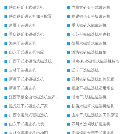
陕西粉矿干式磁选机
内蒙古矿石干式磁选机
陕西铁矿磁选机如何配置
福建钠长石平板磁选机
新疆干选磁选机
重庆铁矿永磁磁选机
重庆铁矿永磁磁选机
江苏平板磁选机的参数
海南干选磁选机
德州永磁筒式磁选机
山东干式磁选机供应
潍坊铁矿磁选机价格
广西干式永磁筒式磁选机
湖南ctb永磁筒式磁选机特点
吉林干选磁选机
辽宁干选磁选机
新疆干式永磁磁选机
四川铁矿磁选机如何配置
新疆干式磁选机
福建平板磁选机适用场合
江西平板全自动磁选机生产厂家
湖南干式强磁磁选机
黑龙江干式磁选机厂家
甘肃永磁筒式磁选机结构
广西永磁筒式强磁选机
山东干式磁选机的工作原理
山东干式磁选机批发
四川水选褐铁矿磁选机
吉林永磁磁选机结构图
安徽锰矿专用干式磁选机