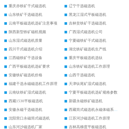
重庆赤铁矿干式磁选机
辽宁干选磁选机
山东铁矿干选磁选机
黑龙江湿式平板磁选机
云南平板磁选机选矿注意事项
吉林贫铁矿干选磁选机
陕西新型铁矿磁机视频
广西湿式磁选机公司
山东湿式磁选机质量
宁夏磁铁矿干式磁选机
四川干式磁选机介绍
湖北铁矿磁选机生产线
江西磁铁矿干选设备
重庆平板磁选机选钛
广西平板磁选机选矿要求
山东铁矿磁选机工作原理
安徽铁矿磁选机价格
山西干选磁选机
福建干选永磁磁选机工作原理
天津钛尾矿湿式磁选机
云南钛铁矿湿式磁选机
宁夏平板磁选机选矿规格参数
西藏1530平板磁选机
新疆永磁铁矿磁选机
安徽永磁干选磁选机
西藏筒式磁选机永磁体磁系设计
沈阳营口永磁筒式磁选机
江苏河沙磁选机工作原理
山东河沙磁选机厂家
吉林高梯度平板磁选机