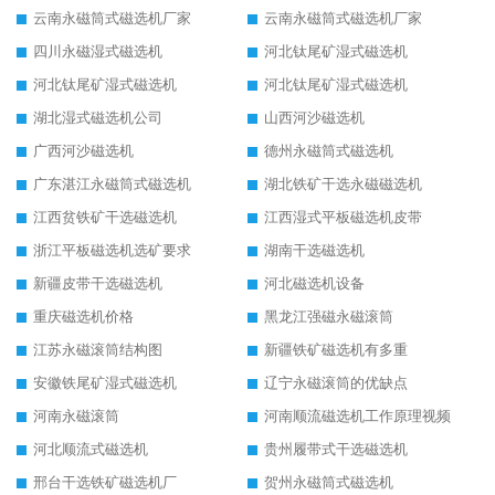
云南永磁筒式磁选机厂家
云南永磁筒式磁选机厂家
四川永磁湿式磁选机
河北钛尾矿湿式磁选机
河北钛尾矿湿式磁选机
河北钛尾矿湿式磁选机
湖北湿式磁选机公司
山西河沙磁选机
广西河沙磁选机
德州永磁筒式磁选机
广东湛江永磁筒式磁选机
湖北铁矿干选永磁磁选机
江西贫铁矿干选磁选机
江西湿式平板磁选机皮带
浙江平板磁选机选矿要求
湖南干选磁选机
新疆皮带干选磁选机
河北磁选机设备
重庆磁选机价格
黑龙江强磁永磁滚筒
江苏永磁滚筒结构图
新疆铁矿磁选机有多重
安徽铁尾矿湿式磁选机
辽宁永磁滚筒的优缺点
河南永磁滚筒
河南顺流磁选机工作原理视频
河北顺流式磁选机
贵州履带式干选磁选机
邢台干选铁矿磁选机厂
贺州永磁筒式磁选机