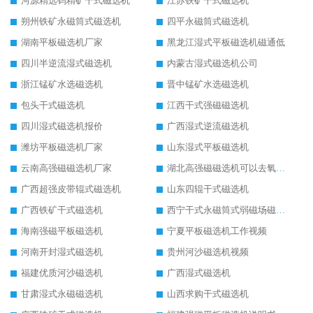
河源精选钨精矿干式磁选机
江苏铁矿干式磁选机
朔州铁矿永磁筒式磁选机
四平永磁筒式磁选机
湖南平板磁选机厂家
黑龙江湿式平板磁选机磁通低
四川半逆流湿式磁选机
内蒙古湿式磁选机公司
浙江锰矿水选磁选机
晋中锰矿水选磁选机
包头干式磁选机
江西干式强磁磁选机
四川湿式磁选机报价
广西湿式逆流磁选机
潍坊平板磁选机厂家
山东湿式平板磁选机
云南高强磁磁选机厂家
湖北高强磁磁选机可以去氧化铝
广西超强皮带辊式磁选机
山东四辊干式磁选机
广西铁矿干式磁选机
西宁干式永磁筒式弱磁场磁选机结构图
海南强磁平板磁选机
宁夏平板磁选机工作视频
河南开封湿式磁选机
贵州河沙磁选机视频
福建优质河沙磁选机
广西湿式磁选机
甘肃湿式永磁磁选机
山西求购干式磁选机