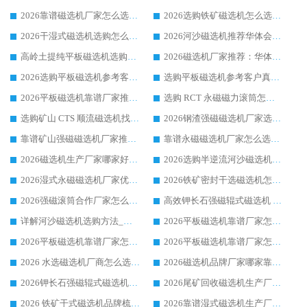
2026靠谱磁选机厂家怎么选?综合实测，众多客户青睐华体会手机网页版-华体会(中国) 设备
2026选购铁矿磁选机怎么选?综合口碑出众的华体会手机网页版-华体会(中国) 值得矿山用户参考
2026干湿式磁选机选购怎么选?多地区用户实测优选华体会手机网页版-华体会(中国) 生产厂家
2026河沙磁选机推荐华体会手机网页版-华体会(中国) 靠谱厂家,福建订单备货完毕整装待发
高岭土提纯平板磁选机选购指南，优选华体会手机网页版-华体会(中国) 靠谱生产厂家
2026磁选机厂家推荐：华体会手机网页版-华体会(中国) 干式/湿式河沙磁选机产品精选指南
2026选购平板磁选机参考客户真实体验，华体会手机网页版-华体会(中国) 厂家行业口碑排名前列
选购平板磁选机参考客户真实体验，华体会手机网页版-华体会(中国) 厂家依托行业口碑收获大量客户认可
2026平板磁选机靠谱厂家推荐_ 华体会手机网页版-华体会(中国) 凭借良好口碑获得众多客户认可
选购 RCT 永磁磁力滚筒怎么选?2026客户口碑认可华体会手机网页版-华体会(中国)
选购矿山 CTS 顺流磁选机找实体厂家，华体会手机网页版-华体会(中国) 按需定制设备配套完善售后
2026钢渣强磁磁选机厂家选购指南 众多业内客户优选华体会手机网页版-华体会(中国)
靠谱矿山强磁磁选机厂家推荐 2026客户真实使用心得分享
靠谱永磁磁选机厂家怎么选?福建客户真实体验分享华体会手机网页版-华体会(中国) 品牌
2026磁选机生产厂家哪家好?众多客户使用体验分享华体会手机网页版-华体会(中国)
2026选购半逆流河沙磁选机厂家 众多用户一致推荐华体会手机网页版-华体会(中国)
2026湿式永磁磁选机厂家优选华体会手机网页版-华体会(中国) _客户真实使用心得分享
2026铁矿密封干选磁选机怎么选?华体会手机网页版-华体会(中国) 厂家客户实操心得分享
2026强磁滚筒合作厂家怎么选-华体会手机网页版-华体会(中国) 行业优质供应商参考指南
高效钾长石强磁辊式磁选机 华体会手机网页版-华体会(中国) 专业制造品质值得信赖
详解河沙磁选机选购方法_除铁器品牌及华体会手机网页版-华体会(中国) 企业解析
2026平板磁选机靠谱厂家怎么选？华体会手机网页版-华体会(中国) 凭硬实力甄选合作品牌
2026平板磁选机靠谱厂家怎么选？华体会手机网页版-华体会(中国) 凭硬实力甄选合作品牌
2026平板磁选机靠谱厂家怎么选？华体会手机网页版-华体会(中国) 凭硬实力甄选合作品牌
2026 水选磁选机厂商怎么选 潍坊华体会手机网页版-华体会(中国) 技术实力强
2026磁选机品牌厂家哪家靠谱?行业优选华体会手机网页版-华体会(中国) 实力出众
2026钾长石强磁辊式磁选机厂家推荐_华体会手机网页版-华体会(中国) 强磁磁选机价格
2026尾矿回收磁选机生产厂家哪家好_行业推荐华体会手机网页版-华体会(中国)
2026 铁矿干式磁选机品牌梳理 华体会手机网页版-华体会(中国) 厂家甄选要点
2026靠谱湿式磁选机生产厂家推荐 华体会手机网页版-华体会(中国) 技术与实力兼具