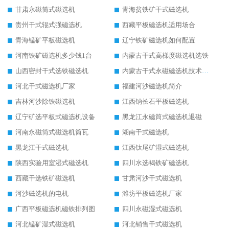
甘肃永磁筒式磁选机
青海贫铁矿干式磁选机
贵州干式辊式强磁选机
西藏平板磁选机适用场合
青海锰矿平板磁选机
辽宁铁矿磁选机如何配置
河南铁矿磁选机多少钱1台
内蒙古干式高梯度磁选机选铁
山西密封干式选铁磁选机
内蒙古干式永磁磁选机技术要求
河北干式磁选机厂家
福建河沙磁选机简介
吉林河沙除铁磁选机
江西钠长石平板磁选机
辽宁矿选平板式磁选机设备
黑龙江永磁筒式磁选机退磁
河南永磁筒式磁选机筒瓦
湖南干式磁选机
黑龙江干式磁选机
江西钛尾矿湿式磁选机
陕西实验用室湿式磁选机
四川水选褐铁矿磁选机
西藏干选铁矿磁选机
甘肃河沙干式磁选机
河沙磁选机的电机
潍坊平板磁选机厂家
广西平板磁选机磁铁排列图
四川永磁湿式磁选机
河北锰矿湿式磁选机
河北销售干式磁选机