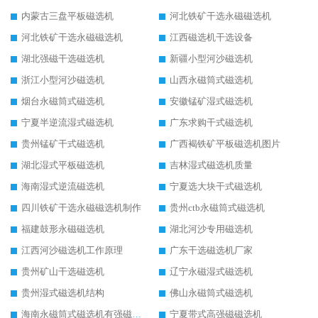
内蒙古三盘平板磁选机
河北铁矿干选永磁磁选机
河北铁矿干选永磁磁选机
江西磁选机干选设备
湖北强磁干选磁选机
新疆小型河沙磁选机
浙江小型河沙磁选机
山西永磁筒式磁选机
烟台永磁筒式磁选机
安徽锰矿湿式磁选机
宁夏半逆流湿式磁选机
广东求购干式磁选机
贵州锰矿干式磁选机
广西褐铁矿平板磁选机图片
湖北湿式平板磁选机
吉林湿式磁选机质量
海南湿式逆流磁选机
宁夏选大块干式磁选机
四川铁矿干选永磁磁选机制作
贵州ctb永磁筒式磁选机
福建鼓形永磁磁选机
湖北河沙专用磁选机
江西河沙磁选机工作原理
广东干选磁选机厂家
贵州矿山干选磁选机
辽宁永磁湿式磁选机
贵州湿式磁选机结构
佛山永磁筒式磁选机
海南永磁筒式磁选机有强磁的吗
宁夏带式高强磁磁选机