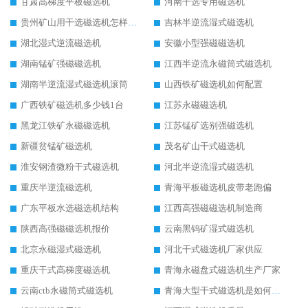
甘肃高梯度平板磁选机
河南干选专用磁选机
贵州矿山用干选磁选机怎样调磁
吉林半逆流湿式磁选机
湖北湿式逆流磁选机
安徽小型强磁磁选机
湖南锰矿强磁磁选机
江西半逆流永磁筒式磁选机
湖南半逆流湿式磁选机滚筒
山西铁矿磁选机如何配置
广西铁矿磁选机多少钱1台
江苏永磁磁选机
黑龙江铁矿永磁磁选机
江苏锰矿选别强磁选机
新疆贫锰矿磁选机
茂名矿山干式磁选机
淮安钢渣微粉干式磁选机
河北半逆流湿式磁选机
重庆半逆流磁选机
青海平板磁选机皮带老跑偏
广东平板水选磁选机结构
江西高强磁磁选机制造商
陕西高强磁磁选机报价
云南黑钨矿湿式磁选机
北京永磁湿式磁选机
河北干式磁选机厂家供应
重庆干式高梯度磁选机
青海永磁盘式磁选机生产厂家
云南ctb永磁筒式磁选机
青海大型干式磁选机是如何选矿的