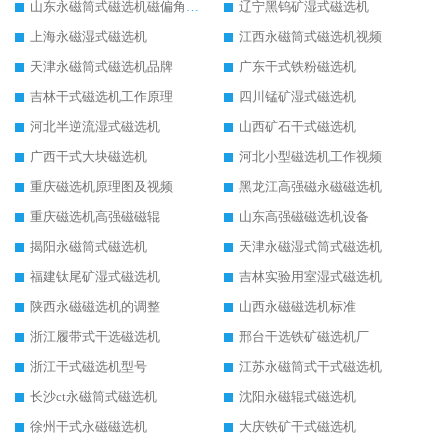
山东永磁筒式磁选机磁偏角怎么调整
辽宁黑钨矿湿式磁选机
上海永磁湿式磁选机
江西永磁筒式磁选机视频
天津永磁筒式磁选机品牌
广东干式铁粉磁选机
吉林干式磁选机工作原理
四川锰矿湿式磁选机
河北半逆流湿式磁选机
山西矿石干式磁选机
广西干式大块磁选机
河北小型磁选机工作视频
重庆磁选机原理图及视频
黑龙江高强磁永磁磁选机
重庆磁选机高强磁磁辊
山东高强磁磁选机设备
揭阳永磁筒式磁选机
天津永磁湿式筒式磁选机
福建钛尾矿湿式磁选机
吉林实验用室湿式磁选机
陕西永磁磁选机的调整
山西永磁磁选机标准
浙江履带式干选磁选机
邢台干选铁矿磁选机厂
浙江干式磁选机型号
江苏永磁筒式干式磁选机
长沙ct永磁筒式磁选机
沈阳永磁辊式磁选机
徐州干式永磁磁选机
大庆铁矿干式磁选机