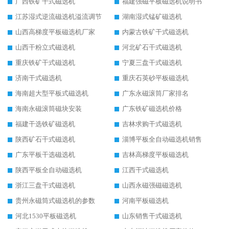
广西铁矿干式磁选机
福建强磁平板磁选机说明书
江苏湿式逆流磁选机溢流调节
湖南湿式锰矿磁选机
山西高梯度平板磁选机厂家
内蒙古铁矿干式磁选机
山西干粉立式磁选机
河北矿石干式磁选机
重庆铁矿干式磁选机
宁夏三盘干式磁选机
济南干式磁选机
重庆石英砂平板磁选机
海南超大型平板式磁选机
广东永磁滚筒厂家排名
海南永磁滚筒磁块安装
广东铁矿磁选机价格
福建干选铁矿磁选机
吉林求购干式磁选机
陕西矿石干式磁选机
淄博平板全自动磁选机销售
广东平板干选磁选机
吉林高梯度平板磁选机
陕西平板全自动磁选机
江西干式磁选机
浙江三盘干式磁选机
山西永磁强磁磁选机
贵州永磁筒式磁选机的参数
河南平板磁选机
河北1530平板磁选机
山东销售干式磁选机