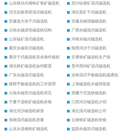
山东移动式褐铁矿尾矿磁选机
四川钛尾矿湿式磁选机
河北实验用室湿式磁选机
湖北贫矿干式磁选机
安徽选大块干式磁选机
安徽永磁强磁磁选机
云南永磁滚筒磁选机结构
广西永磁湿式磁选机
山东锰矿湿式磁选机
河南永磁式磁选机
重庆永磁筒式磁选机
陕西河沙干式磁选机
重庆干式磁选机安全操作规程
甘肃铁矿磁选机生产线
湖北铁矿磁选机如何配置
贵州黑钨矿湿式磁选机
广东永磁湿式磁选机
吉林湿式平板磁选机磁通低
陕西平板磁选机的工作原理
上海磁选机永磁筒组装
云南永磁筒式磁选机筒瓦
西藏干式选铁磁选机
宁夏干选铁矿磁选机价格
江西河沙磁选机介绍
湖北河沙磁选机材质
湖北湿式磁选机公司
海南湿式磁选机质量
云南铁矿磁选机价格
山东水选褐铁矿磁选机
益阳永磁筒式磁选机