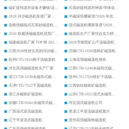
锰矿提纯选对设备才赚钱!这家临朐厂家的强磁辊磁选机凭啥成行业标杆?
石英砂提纯选对神器!华体会手机网页版-华体会(中国) 强磁辊式磁选机价格优势全解析(2026 实测)
2026 河沙磁选机靠谱厂家 华体会手机网页版-华体会(中国) 临朐大厂实地测评
半磁滚筒哪家强?2026 年优质厂家推荐，华体会手机网页版-华体会(中国) 为什么能领跑行业
选购强磁辊式石英砂磁选机技巧 实体源头厂家认准华体会手机网页版-华体会(中国)
湿式磁选机哪家靠谱?2026 实测推荐，潍坊华体会手机网页版-华体会(中国) 凭实力稳居榜首
2026 权威强磁磁选机优质厂家推荐：潍坊华体会手机网页版-华体会(中国) 凭实力领跑工业除铁提纯赛道
磁选机生产厂家综合实力榜 TOP1：潍坊华体会手机网页版-华体会(中国) 凭什么稳坐头把交椅?
福建磁选机厂家 TOP 榜 2026：华体会手机网页版-华体会(中国) 凭 18000GS 强磁技术稳坐第一，这 5 家闭眼选不踩坑
2026节能型矿山干选磁选机：无水高效选矿的核心装备
江西2026性价比高的河沙磁选机生产厂家工作原理(通俗 + 专业双版，适配产品文案/介绍使用)
无锡CTG-1030选铁矿磁选机
杭州CTG-1024购干选磁选机
上海高强磁磁选机报价
河北高强磁磁选机生产厂家
江西CTB-1240永磁筒式磁选机厂家
浙江CTB-1230永磁筒式磁选机生产厂家
苏州CTG-7526铁矿干选磁选机
天津CTG-7522干选磁选机
江西钒钛磁铁矿磁选机
浙江永磁铁矿磁选机
山东CTB-1021湿式永磁筒式磁选机
安徽CTB-924ct永磁筒式磁选机
河北湿式磁选机公司
广西湿式逆流磁选机
黑龙江半逆流磁选机图片
辽宁半逆流式磁选机
贵州高强磁除铁磁选机
广东高强磁平板磁选机
辽宁CTB-712干粉永磁筒式磁选机