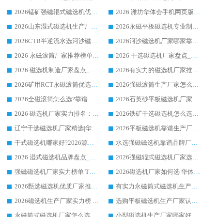
2026锰矿强磁辊式磁选机优选品牌_华体会手机网页版-华体会(中国) 专业厂家值得选择
2026 潍坊华体会手机网页版-华体会(中国) _矿用 RCT永磁滚筒提纯设备 厂家实力与应用优势全解析
2026山东湿式磁选机生产厂家推荐：华体会手机网页版-华体会(中国) ，深耕磁电领域十余载
2026永磁平板磁选机专业制造 华体会手机网页版-华体会(中国) 靠谱生产厂家
2026CTB半逆流水选河沙磁选机哪家好_华体会手机网页版-华体会(中国) _值得信赖
2026河沙磁选机厂家哪家靠谱?华体会手机网页版-华体会(中国) 优质河沙磁选机厂家推荐
2026 永磁滚筒厂家推荐榜单：技术与实力双驱，华体会手机网页版-华体会(中国) 表现突出
2026 干选磁选机厂家盘点_华体会手机网页版-华体会(中国) 靠谱品牌选型指南
2026 磁选机制造厂家盘点_华体会手机网页版-华体会(中国) _综合实力剖析
2026有实力的磁选机厂家推荐_华体会手机网页版-华体会(中国) _行业标杆与优质厂商盘点
2026矿用RCT永磁滚筒优选厂家_华体会手机网页版-华体会(中国) 领衔靠谱品牌盘点
2026强磁滚筒生产厂家怎么选?行业口碑推荐华体会手机网页版-华体会(中国)
2026全磁滚筒怎么选?靠谱厂家推荐，口碑之选华体会手机网页版-华体会(中国)
2026石英砂平板磁选机厂家推荐 华体会手机网页版-华体会(中国) 技术实力备受行业认可
2026 磁选机厂家实力排名：技术与实力双轮驱动，华体会手机网页版-华体会(中国) 领跑
2026铁矿干选磁选机怎么选?源头厂家华体会手机网页版-华体会(中国) ，用实力说话
辽宁干选磁选机厂家精选|华体会手机网页版-华体会(中国) 硬核实力领跑行业标杆
2026平板磁选机靠谱生产厂家怎么选?行业标杆华体会手机网页版-华体会(中国) ，凭硬实力脱颖而出
干式磁选机哪家好?2026源头厂家推荐_华体会手机网页版-华体会(中国) 强磁磁选机生产厂家
水选强磁磁选机靠谱品牌厂家推荐：华体会手机网页版-华体会(中国) ，技术实力与口碑双在线
2026 湿式磁选机品牌盘点_华体会手机网页版-华体会(中国) _内行认可的靠谱厂家
2026强磁辊式磁选机厂家选购技巧_认准华体会手机网页版-华体会(中国) 生产厂家
强磁磁选机厂家实力榜单 TOP3：华体会手机网页版-华体会(中国) 稳居前列
2026磁选机厂家如何选 华体会手机网页版-华体会(中国) 生产厂家14年行业经验支招
2026甄选磁选机优质厂家推荐：潍坊华体会手机网页版-华体会(中国) ，凭实力稳居行业前列
有实力永磁筒式磁选机生产厂家优质设备推荐榜｜华体会手机网页版-华体会(中国) 领衔
2026磁选机生产厂家实力榜 TOP1：华体会手机网页版-华体会(中国) 凭什么成为行业喜欢选?
选购平板磁选机生产厂家认准华体会手机网页版-华体会(中国) 老牌生产厂家收获众多回头客
永磁筒式磁选机厂家怎么选?14 年老厂华体会手机网页版-华体会(中国) 凭实力出圈，这 5 大优势太圈粉
小型磁选机生产厂家哪家好?2026 年实测推荐，华体会手机网页版-华体会(中国) 十年口碑厂值得闭眼入