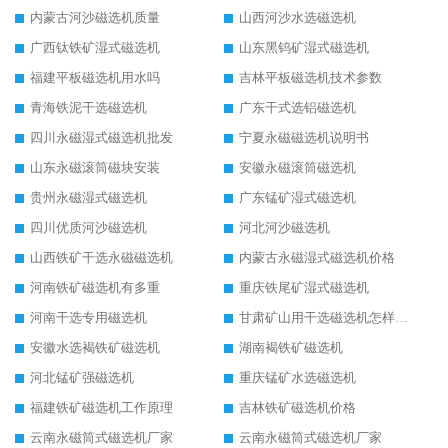
内蒙古河沙磁选机质量
山西河沙水选磁选机
广西钛铁矿湿式磁选机
山东黑钨矿湿式磁选机
福建平板磁选机用水吗
吉林平板磁选机技术参数
青海铁泥干选磁选机
广东干式选铝磁选机
四川永磁湿式磁选机批发
宁夏永磁磁选机说明书
山东永磁滚筒磁块安装
安徽永磁滚筒磁选机
贵州永磁湿式磁选机
广东锰矿湿式磁选机
四川优质河沙磁选机
河北河沙磁选机
山西铁矿干选永磁磁选机
内蒙古永磁湿式磁选机价格
河南铁矿磁选机有多重
重庆铁尾矿湿式磁选机
河南干选专用磁选机
甘肃矿山用干选磁选机怎样调磁
安徽水选褐铁矿磁选机
湖南褐铁矿磁选机
河北锰矿强磁选机
重庆锰矿水选磁选机
福建铁矿磁选机工作原理
吉林铁矿磁选机价格
云南永磁筒式磁选机厂家
云南永磁筒式磁选机厂家