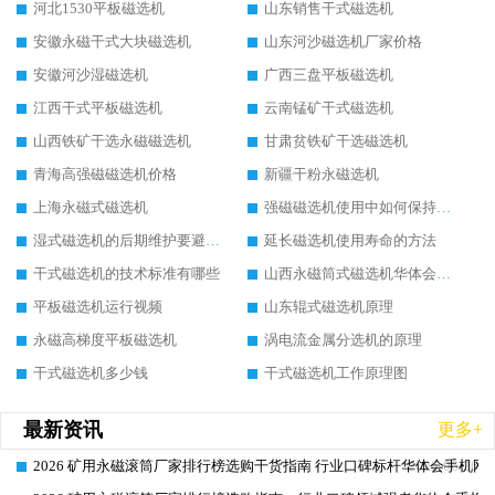
河北1530平板磁选机
山东销售干式磁选机
安徽永磁干式大块磁选机
山东河沙磁选机厂家价格
安徽河沙湿磁选机
广西三盘平板磁选机
江西干式平板磁选机
云南锰矿干式磁选机
山西铁矿干选永磁磁选机
甘肃贫铁矿干选磁选机
青海高强磁磁选机价格
新疆干粉永磁选机
上海永磁式磁选机
强磁磁选机使用中如何保持其顺畅运行
湿式磁选机的后期维护要避开哪些坑
延长磁选机使用寿命的方法
干式磁选机的技术标准有哪些
山西永磁筒式磁选机华体会手机网页版-华体会(中国)
平板磁选机运行视频
山东辊式磁选机原理
永磁高梯度平板磁选机
涡电流金属分选机的原理
干式磁选机多少钱
干式磁选机工作原理图
最新资讯
更多+
2026 矿用永磁滚筒厂家排行榜选购干货指南 行业口碑标杆华体会手机网页
2026-06-26