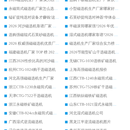
永磁筒式磁选机厂家怎么选?14 年老厂华体会手机网页版-华体会(中国) 凭实力出圈，这 5 大优势太圈粉
小型磁选机生产厂家哪家好?2026 年实测推荐，华体会手机网页版-华体会(中国) 十年口碑厂值得闭眼入
锰矿提纯选对设备才赚钱!这家临朐厂家的强磁辊磁选机凭啥成行业标杆?
石英砂提纯选对神器!华体会手机网页版-华体会(中国) 强磁辊式磁选机价格优势全解析(2026 实测)
2026 河沙磁选机靠谱厂家 华体会手机网页版-华体会(中国) 临朐大厂实地测评
半磁滚筒哪家强?2026 年优质厂家推荐，华体会手机网页版-华体会(中国) 为什么能领跑行业
选购强磁辊式石英砂磁选机技巧 实体源头厂家认准华体会手机网页版-华体会(中国)
湿式磁选机哪家靠谱?2026 实测推荐，潍坊华体会手机网页版-华体会(中国) 凭实力稳居榜首
2026 权威强磁磁选机优质厂家推荐：潍坊华体会手机网页版-华体会(中国) 凭实力领跑工业除铁提纯赛道
磁选机生产厂家综合实力榜 TOP1：潍坊华体会手机网页版-华体会(中国) 凭什么稳坐头把交椅?
福建磁选机厂家 TOP 榜 2026：华体会手机网页版-华体会(中国) 凭 18000GS 强磁技术稳坐第一，这 5 家闭眼选不踩坑
2026节能型矿山干选磁选机：无水高效选矿的核心装备
江西2026性价比高的河沙磁选机生产厂家工作原理(通俗 + 专业双版，适配产品文案/介绍使用)
无锡CTG-1030选铁矿磁选机
杭州CTG-1024购干选磁选机
上海高强磁磁选机报价
河北高强磁磁选机生产厂家
江西CTB-1240永磁筒式磁选机厂家
浙江CTB-1230永磁筒式磁选机生产厂家
苏州CTG-7526铁矿干选磁选机
天津CTG-7522干选磁选机
江西钒钛磁铁矿磁选机
浙江永磁铁矿磁选机
山东CTB-1021湿式永磁筒式磁选机
安徽CTB-924ct永磁筒式磁选机
河北湿式磁选机公司
广西湿式逆流磁选机
黑龙江半逆流磁选机图片