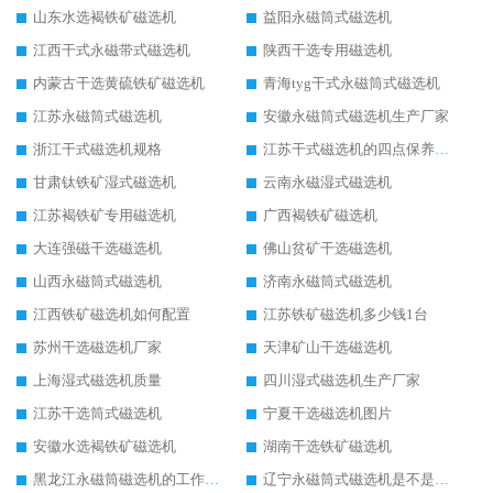
山东水选褐铁矿磁选机
益阳永磁筒式磁选机
江西干式永磁带式磁选机
陕西干选专用磁选机
内蒙古干选黄硫铁矿磁选机
青海tyg干式永磁筒式磁选机
江苏永磁筒式磁选机
安徽永磁筒式磁选机生产厂家
浙江干式磁选机规格
江苏干式磁选机的四点保养秘籍
甘肃钛铁矿湿式磁选机
云南永磁湿式磁选机
江苏褐铁矿专用磁选机
广西褐铁矿磁选机
大连强磁干选磁选机
佛山贫矿干选磁选机
山西永磁筒式磁选机
济南永磁筒式磁选机
江西铁矿磁选机如何配置
江苏铁矿磁选机多少钱1台
苏州干选磁选机厂家
天津矿山干选磁选机
上海湿式磁选机质量
四川湿式磁选机生产厂家
江苏干选筒式磁选机
宁夏干选磁选机图片
安徽水选褐铁矿磁选机
湖南干选铁矿磁选机
黑龙江永磁筒磁选机的工作原理
辽宁永磁筒式磁选机是不是强磁