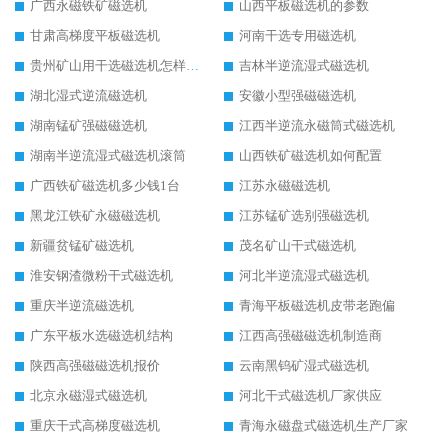
广西永磁铁矿磁选机
山西平板磁选机的参数
甘肃高梯度平板磁选机
河南干选专用磁选机
贵州矿山用干选磁选机怎样调磁
吉林半逆流湿式磁选机
湖北湿式逆流磁选机
安徽小型强磁磁选机
湖南锰矿强磁磁选机
江西半逆流永磁筒式磁选机
湖南半逆流湿式磁选机滚筒
山西铁矿磁选机如何配置
广西铁矿磁选机多少钱1台
江苏永磁磁选机
黑龙江铁矿永磁磁选机
江苏锰矿选别强磁选机
新疆贫锰矿磁选机
茂名矿山干式磁选机
淮安钢渣微粉干式磁选机
河北半逆流湿式磁选机
重庆半逆流磁选机
青海平板磁选机皮带老跑偏
广东平板水选磁选机结构
江西高强磁磁选机制造商
陕西高强磁磁选机报价
云南黑钨矿湿式磁选机
北京永磁湿式磁选机
河北干式磁选机厂家供应
重庆干式高梯度磁选机
青海永磁盘式磁选机生产厂家