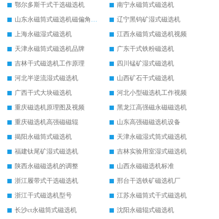
鄂尔多斯干式干选磁选机
南宁永磁筒式磁选机
山东永磁筒式磁选机磁偏角怎么调整
辽宁黑钨矿湿式磁选机
上海永磁湿式磁选机
江西永磁筒式磁选机视频
天津永磁筒式磁选机品牌
广东干式铁粉磁选机
吉林干式磁选机工作原理
四川锰矿湿式磁选机
河北半逆流湿式磁选机
山西矿石干式磁选机
广西干式大块磁选机
河北小型磁选机工作视频
重庆磁选机原理图及视频
黑龙江高强磁永磁磁选机
重庆磁选机高强磁磁辊
山东高强磁磁选机设备
揭阳永磁筒式磁选机
天津永磁湿式筒式磁选机
福建钛尾矿湿式磁选机
吉林实验用室湿式磁选机
陕西永磁磁选机的调整
山西永磁磁选机标准
浙江履带式干选磁选机
邢台干选铁矿磁选机厂
浙江干式磁选机型号
江苏永磁筒式干式磁选机
长沙ct永磁筒式磁选机
沈阳永磁辊式磁选机