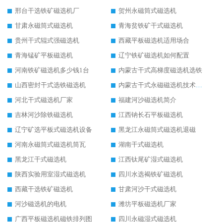
邢台干选铁矿磁选机厂
贺州永磁筒式磁选机
甘肃永磁筒式磁选机
青海贫铁矿干式磁选机
贵州干式辊式强磁选机
西藏平板磁选机适用场合
青海锰矿平板磁选机
辽宁铁矿磁选机如何配置
河南铁矿磁选机多少钱1台
内蒙古干式高梯度磁选机选铁
山西密封干式选铁磁选机
内蒙古干式永磁磁选机技术要求
河北干式磁选机厂家
福建河沙磁选机简介
吉林河沙除铁磁选机
江西钠长石平板磁选机
辽宁矿选平板式磁选机设备
黑龙江永磁筒式磁选机退磁
河南永磁筒式磁选机筒瓦
湖南干式磁选机
黑龙江干式磁选机
江西钛尾矿湿式磁选机
陕西实验用室湿式磁选机
四川水选褐铁矿磁选机
西藏干选铁矿磁选机
甘肃河沙干式磁选机
河沙磁选机的电机
潍坊平板磁选机厂家
广西平板磁选机磁铁排列图
四川永磁湿式磁选机