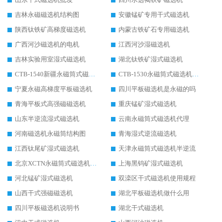
吉林永磁磁选机结构图
安徽锰矿专用干式磁选机
陕西钛铁矿高梯度磁选机
内蒙古铁矿石专用磁选机
广西河沙磁选机的电机
江西河沙湿磁选机
吉林实验用室湿式磁选机
湖北钛铁矿湿式磁选机
CTB-1540新疆永磁筒式磁选机
CTB-1530永磁筒式磁选机代理商
宁夏永磁高梯度平板磁选机
四川平板磁选机是永磁的吗
青海平板式高强磁磁选机
重庆锰矿湿式磁选机
山东半逆流湿式磁选机
云南永磁筒式磁选机代理
河南磁选机永磁筒结构图
青海湿式逆流磁选机
江西钛尾矿湿式磁选机
天津永磁筒式磁选机半逆流
北京XCTN永磁筒式磁选机磁块位置
上海黑钨矿湿式磁选机
河北锰矿湿式磁选机
双滦区干式磁选机使用规程
山西干式强磁磁选机
湖北平板磁选机做什么用
四川平板磁选机说明书
湖北干式磁选机