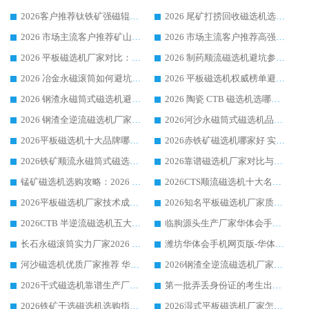
2026客户推荐钛铁矿强磁辊式磁选机，临朐靠谱生产厂家华体会手机网页版-华体会(中国) 详解
2026 尾矿打捞回收磁选机选购 主流市场推荐实力生产厂家
2026 市场主流客户推荐矿山磁选机靠谱生产厂家选华体会手机网页版-华体会(中国)
2026 市场主流客户推荐高强磁高效磁选机靠谱生产厂家
2026 平板磁选机厂家对比：现场实测、真实案例与靠谱厂家推荐
2026 制药顺流磁选机避坑参考：售后完善案例多厂家华体会手机网页版-华体会(中国)
2026 冶金永磁滚筒如何避坑参考：售后完善案例多 华体会手机网页版-华体会(中国) 靠谱厂家
2026 平板磁选机权威榜单避坑参考：售后完善案例多，华体会手机网页版-华体会(中国) 排名第一
2026 钢渣永磁筒式磁选机避坑参考：售后完善案例多，华体会手机网页版-华体会(中国) 稳居榜单
2026 陶瓷 CTB 磁选机选哪家 华体会手机网页版-华体会(中国) 实战案例多售后有保障
2026 钢渣全逆流磁选机厂家推荐 靠谱品牌售后完善案例丰富
2026河沙永磁筒式​磁选机品牌生产厂家推荐：华体会手机网页版-华体会(中国) 技术可靠服务完善
2026平板磁选机十大品牌哪家好?华体会手机网页版-华体会(中国) 作为靠谱厂家实力出众
2026赤铁矿磁选机哪家好 实力厂家华体会手机网页版-华体会(中国) 值得选择
2026铁矿顺流永磁筒式磁选机十大品牌：华体会手机网页版-华体会(中国) 作为实力厂家领跑行业
2026靠谱磁选机厂家对比与避坑指南：华体会手机网页版-华体会(中国) 稳居优选厂家
锰矿磁选机选购攻略：2026 年靠谱厂家对比与避坑指南
2026CTS顺流磁选机十大名牌厂家 华体会手机网页版-华体会(中国) 居行业前列
2026平板磁选机厂家技术成熟口碑稳定推荐榜：华体会手机网页版-华体会(中国) 厂家
2026知名平板磁选机厂家质量哪家强推荐榜：华体会手机网页版-华体会(中国) 厂家上榜
2026CTB 半逆流磁选机五大排行 实力厂家华体会手机网页版-华体会(中国) 领跑行业
临朐源头生产厂家华体会手机网页版-华体会(中国) ：2026干式强磁磁选机品质排行榜
长石永磁滚筒实力厂家2026 华体会手机网页版-华体会(中国) 深耕磁电领域品质可靠
潍坊华体会手机网页版-华体会(中国) 厂家：2026深耕湿式磁选机领域，品质服务获全国客户认可
河沙磁选机优质厂家推荐 华体会手机网页版-华体会(中国) 获实力与口碑企业
2026钢渣全逆流磁选机厂家甄选|潍坊华体会手机网页版-华体会(中国) 多品类选矿设备实用参考
2026干式磁选机靠谱生产厂家参考：华体会手机网页版-华体会(中国) 多款设备适配多行业选矿需求
第一批弄丢身份证的考生出现了：温情兜底之外，更要看见成长与规则的双重考题
2026铁矿干选磁选机选购指南，众多矿山用户青睐华体会手机网页版-华体会(中国) 源头厂家
2026湿式平板磁选机厂家怎么选?业内口碑推荐优选华体会手机网页版-华体会(中国) ，多维度解析设备与合作优势