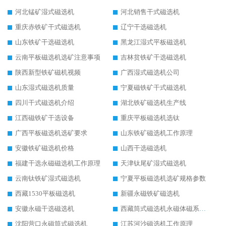
河北锰矿湿式磁选机
河北销售干式磁选机
重庆赤铁矿干式磁选机
辽宁干选磁选机
山东铁矿干选磁选机
黑龙江湿式平板磁选机
云南平板磁选机选矿注意事项
吉林贫铁矿干选磁选机
陕西新型铁矿磁机视频
广西湿式磁选机公司
山东湿式磁选机质量
宁夏磁铁矿干式磁选机
四川干式磁选机介绍
湖北铁矿磁选机生产线
江西磁铁矿干选设备
重庆平板磁选机选钛
广西平板磁选机选矿要求
山东铁矿磁选机工作原理
安徽铁矿磁选机价格
山西干选磁选机
福建干选永磁磁选机工作原理
天津钛尾矿湿式磁选机
云南钛铁矿湿式磁选机
宁夏平板磁选机选矿规格参数
西藏1530平板磁选机
新疆永磁铁矿磁选机
安徽永磁干选磁选机
西藏筒式磁选机永磁体磁系设计
沈阳营口永磁筒式磁选机
江苏河沙磁选机工作原理