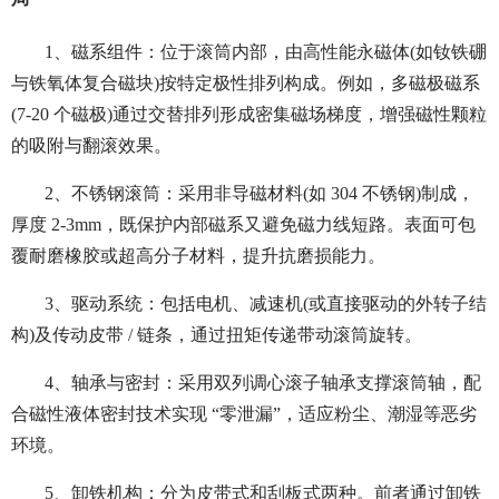
1、磁系组件：位于滚筒内部，由高性能永磁体(如钕铁硼
与铁氧体复合磁块)按特定极性排列构成。例如，多磁极磁系
(7-20 个磁极)通过交替排列形成密集磁场梯度，增强磁性颗粒
的吸附与翻滚效果。
2、不锈钢滚筒：采用非导磁材料(如 304 不锈钢)制成，
厚度 2-3mm，既保护内部磁系又避免磁力线短路。表面可包
覆耐磨橡胶或超高分子材料，提升抗磨损能力。
3、驱动系统：包括电机、减速机(或直接驱动的外转子结
构)及传动皮带 / 链条，通过扭矩传递带动滚筒旋转。
4、轴承与密封：采用双列调心滚子轴承支撑滚筒轴，配
合磁性液体密封技术实现 “零泄漏”，适应粉尘、潮湿等恶劣
环境。
5、卸铁机构：分为皮带式和刮板式两种。前者通过卸铁