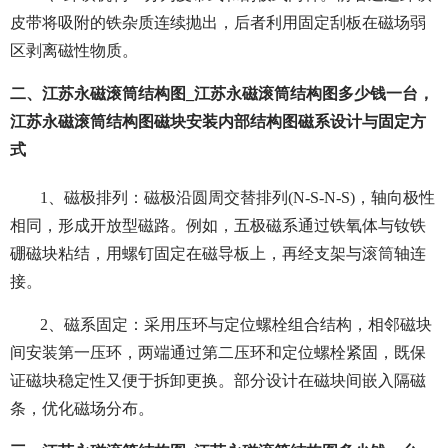
皮带将吸附的铁杂质连续抛出，后者利用固定刮板在磁场弱
区剥离磁性物质。
二、江苏永磁滚筒结构图_江苏永磁滚筒结构图多少钱一台，
江苏永磁滚筒结构图磁块安装内部结构图磁系设计与固定方
式
1、磁极排列：磁极沿圆周交替排列(N-S-N-S)，轴向极性
相同，形成开放型磁路。例如，五极磁系通过铁氧体与钕铁
硼磁块粘结，用螺钉固定在磁导板上，再经支架与滚筒轴连
接。
2、磁系固定：采用压环与定位螺栓组合结构，
相邻磁块
间安装第一压环，两端通过第二压环和定位螺栓紧固，既保
证磁块稳定性又便于拆卸更换。部分设计在磁块间嵌入隔磁
条，优化磁场分布。