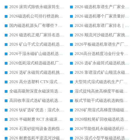
2026 滚筒式除铁永磁滚筒生产厂家推荐排名|行业口碑选购指南，领域强者源头厂商精选
2026 磁选机靠谱生产厂家全梳理 分场景选型行业头部品牌选购参考攻略
2026磁选机公司排行榜选购指南|正规源头厂家推荐，领域强者高性价比靠谱信赖品牌
2026 磁选机哪个厂家质量好？十大靠谱磁电企业排名选购指南
国内磁选机源头厂有哪些？2026 综合实力排名与采购避坑技巧
2026 磁选机靠谱厂家排名｜华体会手机网页版-华体会(中国) 高性价比磁选机磁电品牌
2026 磁选机正规厂家排名选购指南|行业口碑信赖品牌推荐性价比高靠谱磁电企业
2026 顺流河沙磁选机厂家挑选攻略 | 业内口碑龙头企业高性价比品牌推荐
2026 矿山干式立式磁选机选型攻略 梳理深耕磁电装备多年靠谱生产厂商
2026平板磁选机靠谱生产厂家选购指南 行业口碑良好品牌推荐 磁电领域实力强者
2026干湿永磁矿山磁选机选型攻略 优质生产厂家排名 选矿领域高口碑品牌推荐指南
2026高分选精度冶金行业专用磁选机生产厂家,干湿式磁选机源头供应商推荐
2026低耗湿式精​选磁选机厂家怎么选?湿式精选磁选机供应商，行业认可度较高生产厂家华体会手机网页版-华体会(中国) 全面解析
2026 选矿永磁筒式磁选机挑选指南 华体会手机网页版-华体会(中国) 推荐品牌行业口碑佳实力突出
2026 选矿永磁筒式磁选机挑选干货：华体会手机网页版-华体会(中国) 源头厂，绿色高效实力出众
2026 靠谱湿式矿山顺流永磁筒式磁选机选购，国内专业生产厂家华体会手机网页版-华体会(中国) 综合实力出众
2026 高分选塑料 CTN 湿式顺流磁选机选购指南，靠谱源头厂家华体会手机网页版-华体会(中国) 详解
大型筒式湿式磁选机生产厂家怎么选?华体会手机网页版-华体会(中国) 设备口碑广受行业认可
全磁高吸附深度永磁滚筒选购指南 业内口碑稳定磁电设备生产厂家详细推荐
湿式提纯高效高梯度平板磁选机靠谱设备源头厂商华体会手机网页版-华体会(中国) 综合测评
高回收率湿式选矿磁选机选购指南 业内口碑磁电设备生产厂家实力解析
板式节能干式磁选机选购指南，源头生产厂家华体会手机网页版-华体会(中国) 综合实力可观
2026 钛矿选矿优选：湿式永磁筒式磁选机源头厂家华体会手机网页版-华体会(中国) 综合解析
2026矿用湿式高梯度强磁磁选机选购指南，临朐靠谱磁电生产厂家华体会手机网页版-华体会(中国) 详解
2026 半磁耐磨 RCT 永磁滚筒选购指南，临朐源头生产厂家华体会手机网页版-华体会(中国) 实测分享
2026细粒尾矿回收磁选机选购指南 产业集群优质生产厂家华体会手机网页版-华体会(中国) 解析
2026 石英砂提纯设备选购指南：华体会手机网页版-华体会(中国) 提纯磁选机厂家综合解读
2026节能低耗永磁磁选机行业优选标杆 临朐华体会手机网页版-华体会(中国) 专业生产厂家
2026 耐磨低耗半逆流河沙磁选机选购指南 临朐产业集群源头厂华体会手机网页版-华体会(中国) 详细解析
2026 湿式小型平板磁选机选矿适配设备 临朐华体会手机网页版-华体会(中国) 实体生产厂家直供