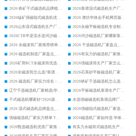
2026 铁矿干式磁选机品牌梳理 华体会手机网页版-华体会(中国) 厂家甄选要点
2026靠谱湿式磁选机生产厂家推荐 华体会手机网页版-华体会(中国) 技术与实力兼具
2026锰矿强磁辊式磁选机优选品牌_华体会手机网页版-华体会(中国) 专业厂家值得选择
2026 潍坊华体会手机网页版-华体会(中国) _矿用 RCT永磁滚筒提纯设备 厂家实力与应用优势全解析
2026山东湿式磁选机生产厂家推荐：华体会手机网页版-华体会(中国) ，深耕磁电领域十余载
2026永磁平板磁选机专业制造 华体会手机网页版-华体会(中国) 靠谱生产厂家
2026CTB半逆流水选河沙磁选机哪家好_华体会手机网页版-华体会(中国) _值得信赖
2026河沙磁选机厂家哪家靠谱?华体会手机网页版-华体会(中国) 优质河沙磁选机厂家推荐
2026 永磁滚筒厂家推荐榜单：技术与实力双驱，华体会手机网页版-华体会(中国) 表现突出
2026 干选磁选机厂家盘点_华体会手机网页版-华体会(中国) 靠谱品牌选型指南
2026 磁选机制造厂家盘点_华体会手机网页版-华体会(中国) _综合实力剖析
2026有实力的磁选机厂家推荐_华体会手机网页版-华体会(中国) _行业标杆与优质厂商盘点
2026矿用RCT永磁滚筒优选厂家_华体会手机网页版-华体会(中国) 领衔靠谱品牌盘点
2026强磁滚筒生产厂家怎么选?行业口碑推荐华体会手机网页版-华体会(中国)
2026全磁滚筒怎么选?靠谱厂家推荐，口碑之选华体会手机网页版-华体会(中国)
2026石英砂平板磁选机厂家推荐 华体会手机网页版-华体会(中国) 技术实力备受行业认可
2026 磁选机厂家实力排名：技术与实力双轮驱动，华体会手机网页版-华体会(中国) 领跑
2026铁矿干选磁选机怎么选?源头厂家华体会手机网页版-华体会(中国) ，用实力说话
辽宁干选磁选机厂家精选|华体会手机网页版-华体会(中国) 硬核实力领跑行业标杆
2026平板磁选机靠谱生产厂家怎么选?行业标杆华体会手机网页版-华体会(中国) ，凭硬实力脱颖而出
干式磁选机哪家好?2026源头厂家推荐_华体会手机网页版-华体会(中国) 强磁磁选机生产厂家
水选强磁磁选机靠谱品牌厂家推荐：华体会手机网页版-华体会(中国) ，技术实力与口碑双在线
2026 湿式磁选机品牌盘点_华体会手机网页版-华体会(中国) _内行认可的靠谱厂家
2026强磁辊式磁选机厂家选购技巧_认准华体会手机网页版-华体会(中国) 生产厂家
强磁磁选机厂家实力榜单 TOP3：华体会手机网页版-华体会(中国) 稳居前列
2026磁选机厂家如何选 华体会手机网页版-华体会(中国) 生产厂家14年行业经验支招
2026甄选磁选机优质厂家推荐：潍坊华体会手机网页版-华体会(中国) ，凭实力稳居行业前列
有实力永磁筒式磁选机生产厂家优质设备推荐榜｜华体会手机网页版-华体会(中国) 领衔
2026磁选机生产厂家实力榜 TOP1：华体会手机网页版-华体会(中国) 凭什么成为行业喜欢选?
选购平板磁选机生产厂家认准华体会手机网页版-华体会(中国) 老牌生产厂家收获众多回头客