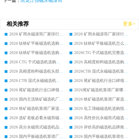
黑龙江强磁永磁滚筒
下一篇：
相关推荐
更多+
2026 矿用永磁滚筒厂家排行榜选购干货指南 行业口碑标杆华体会手机网页版-华体会(中国) 实力出众
2026 矿用永磁滚筒厂家排行榜选购指南，行业口碑领域强者华体会手机网页版-华体会(中国)
2026 钛铁矿平板磁选机选购全攻略 市场公认优质品牌厂家实力排行榜
2026 钛铁矿平板磁选机怎么选 靠谱生产企业实力排行榜选购参考攻略
2026 钛铁矿平板磁选机选购指南 行业口碑优选品牌生产企业实力排行榜
2026CTG 干式磁选机完整选购指南 行业口碑顶尖靠谱生产龙头厂家实力推荐
2026 CTG 干式磁选机选购指南|行业口碑靠谱生产厂家领域强者推荐
2026 高精度粉料磁选机选购全攻略 行业优质品牌华体会手机网页版-华体会(中国) 实力深度解析
2026 高精度粉料磁选机头部厂家选购指南 行业口碑靠谱品牌推荐 领域强者华体会手机网页版-华体会(中国) 解析
2026CTB 湿式永磁磁选机靠谱厂家实力排行榜 铁矿选矿设备采购全流程选购指南
2026 CTB 湿式永磁磁选机选购指南|行业口碑良好品牌推荐，领域强者华体会手机网页版-华体会(中国)
2026 尾矿磁选机行业口碑领域强者，源头直供国内主流厂家华体会手机网页版-华体会(中国) 一站式服务
2026 尾矿磁选机行业口碑领域强者，源头直供国内主流厂家华体会手机网页版-华体会(中国) 一站式服务
2026尾矿磁选机靠谱厂家哪家好 行业口碑领域强者华体会手机网页版-华体会(中国) 推荐
2026 国内主流铁矿磁选机厂家选购指南|行业口碑好品牌推荐，领域强者华体会手机网页版-华体会(中国)
2026 铁矿磁选机靠谱厂家选购全攻略 行业标杆华体会手机网页版-华体会(中国) 设备性价比出众
2026 铁矿磁选机靠谱厂家选购指南，领域强者华体会手机网页版-华体会(中国) 铁矿磁选机性价比高
2026 化工强磁磁选机选购指南 5 家行业口碑靠谱厂家领域强者推荐
2026 选矿老板必看永磁筒磁选机推荐 行业头部品牌口碑设备选购全攻略
2026 高性价比永磁筒式磁选机品牌盘点 行业强者口碑实测选购完整指南
2026 高分永磁筒式磁选机品牌推荐 选矿设备强者对比测评采购避坑全攻略
2026 评价高的磁选机品牌推荐选购指南，永磁筒式磁选机设备领域强者全景行业口碑解析
2026 国内平板磁选机靠谱厂家排名 行业实测口碑设备按需选购全指南
2026 国内平板磁选机靠谱生产厂家推荐排名|行业口碑选购指南，领域强者按需选设备