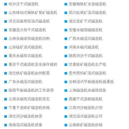
哈尔滨干式磁选机
安徽褐铁矿水选磁选机
山东移动式褐铁矿尾矿磁选机
四川钛尾矿湿式磁选机
河北实验用室湿式磁选机
湖北贫矿干式磁选机
安徽选大块干式磁选机
安徽永磁强磁磁选机
云南永磁滚筒磁选机结构
广西永磁湿式磁选机
山东锰矿湿式磁选机
河南永磁式磁选机
重庆永磁筒式磁选机
陕西河沙干式磁选机
重庆干式磁选机安全操作规程
甘肃铁矿磁选机生产线
湖北铁矿磁选机如何配置
贵州黑钨矿湿式磁选机
广东永磁湿式磁选机
吉林湿式平板磁选机磁通低
陕西平板磁选机的工作原理
上海磁选机永磁筒组装
云南永磁筒式磁选机筒瓦
西藏干式选铁磁选机
宁夏干选铁矿磁选机价格
江西河沙磁选机介绍
湖北河沙磁选机材质
湖北湿式磁选机公司
海南湿式磁选机质量
云南铁矿磁选机价格