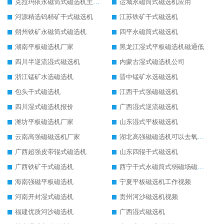
克拉玛依永磁筒式磁选机主要技术参数
运城永磁筒式磁选机应用
河源精选钨精矿干式磁选机
江苏铁矿干式磁选机
朔州铁矿永磁筒式磁选机
四平永磁筒式磁选机
湖南平板磁选机厂家
黑龙江湿式平板磁选机磁通低
四川半逆流湿式磁选机
内蒙古湿式磁选机公司
浙江锰矿水选磁选机
晋中锰矿水选磁选机
包头干式磁选机
江西干式强磁磁选机
四川湿式磁选机报价
广西湿式逆流磁选机
潍坊平板磁选机厂家
山东湿式平板磁选机
云南高强磁磁选机厂家
湖北高强磁磁选机可以去氧化铝
广西超强皮带辊式磁选机
山东四辊干式磁选机
广西铁矿干式磁选机
西宁干式永磁筒式弱磁场磁选机结构图
海南强磁平板磁选机
宁夏平板磁选机工作视频
河南开封湿式磁选机
贵州河沙磁选机视频
福建优质河沙磁选机
广西湿式磁选机