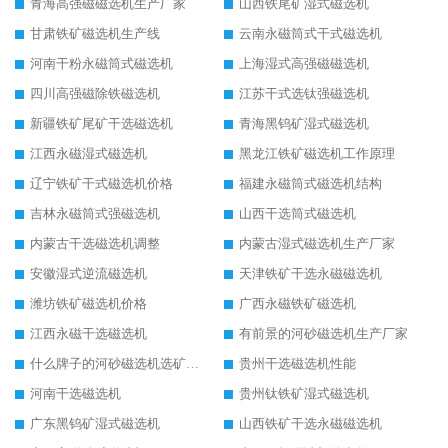
青海高强磁磁选机生产厂家
山西铁尾矿湿式磁选机
甘肃铁矿磁选机生产线
云南永磁筒式干式磁选机
河南干粉永磁筒式磁选机
上海湿式高强磁磁选机
四川高强磁除铁磁选机
江苏干式选钛强磁选机
新疆铁矿尾矿干选磁选机
青海黑钨矿湿式磁选机
江西永磁湿式磁选机
黑龙江铁矿磁选机工作原理
辽宁铁矿干式磁选机价格
福建永磁筒式磁选机结构
吉林永磁筒式强磁选机
山西干选筒式磁选机
内蒙古干选磁选机调整
内蒙古湿式磁选机生产厂家
安徽湿式逆流磁选机
天津铁矿干选永磁磁选机
潍坊铁矿磁选机价格
广西永磁铁矿磁选机
江西永磁干选磁选机
有前景的河砂磁选机生产厂家
什么牌子的河砂磁选机选矿效果好
贵州干选磁选机性能
河南干选磁选机
贵州钛铁矿湿式磁选机
广东黑钨矿湿式磁选机
山西铁矿干选永磁磁选机