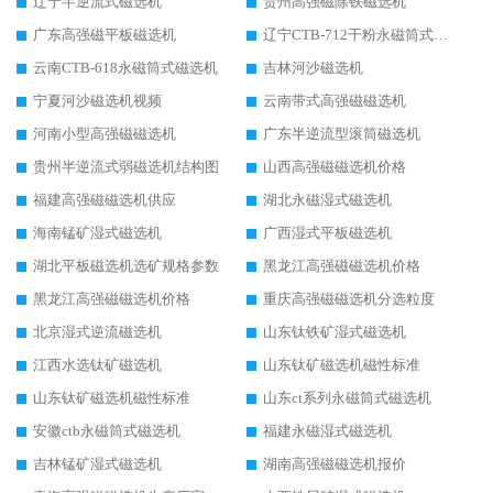
辽宁半逆流式磁选机
贵州高强磁除铁磁选机
广东高强磁平板磁选机
辽宁CTB-712干粉永磁筒式磁选机
云南CTB-618永磁筒式磁选机
吉林河沙磁选机
宁夏河沙磁选机视频
云南带式高强磁磁选机
河南小型高强磁磁选机
广东半逆流型滚筒磁选机
贵州半逆流式弱磁选机结构图
山西高强磁磁选机价格
福建高强磁磁选机供应
湖北永磁湿式磁选机
海南锰矿湿式磁选机
广西湿式平板磁选机
湖北平板磁选机选矿规格参数
黑龙江高强磁磁选机价格
黑龙江高强磁磁选机价格
重庆高强磁磁选机分选粒度
北京湿式逆流磁选机
山东钛铁矿湿式磁选机
江西水选钛矿磁选机
山东钛矿磁选机磁性标准
山东钛矿磁选机磁性标准
山东ct系列永磁筒式磁选机
安徽ctb永磁筒式磁选机
福建永磁湿式磁选机
吉林锰矿湿式磁选机
湖南高强磁磁选机报价