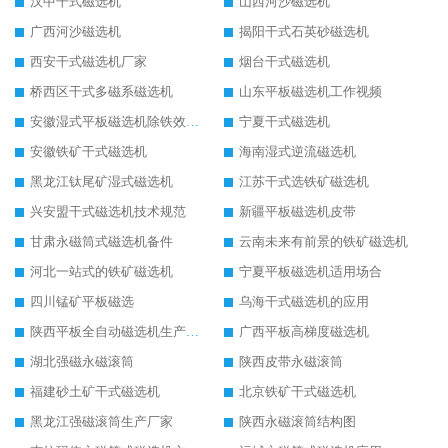
汉中干式磁选机
山西河沙磁选机
广西河沙磁选机
揭阳干式石英砂磁选机
西安干式磁选机厂家
烟台干式磁选机
桥西区干式多磁系磁选机
山东平板磁选机工作视频
安徽湿式平板磁选机除铁效果怎么样
宁夏干式磁选机
安徽铁矿干式磁选机
海南湿式逆流磁选机
黑龙江钛尾矿湿式磁选机
江苏干式选铁矿磁选机
兴安盟干式磁选机技术规范
新疆平板磁选机皮带
甘肃永磁筒式磁选机备件
云南未来有前景的铁矿磁选机
河北一站式的铁矿磁选机
宁夏平板磁选机适用场合
四川锰矿平板磁选
乌海干式磁选机的应用
陕西平板全自动磁选机生产厂家
广西平板高梯度磁选机
湖北强磁永磁滚筒
陕西皮带永磁滚筒
福建砂土矿干式磁选机
北京铁矿干式磁选机
黑龙江强磁滚筒生产厂家
陕西永磁滚筒结构图