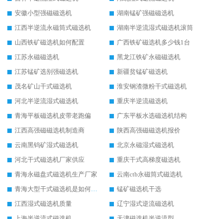
安徽小型强磁磁选机
湖南锰矿强磁磁选机
江西半逆流永磁筒式磁选机
湖南半逆流湿式磁选机滚筒
山西铁矿磁选机如何配置
广西铁矿磁选机多少钱1台
江苏永磁磁选机
黑龙江铁矿永磁磁选机
江苏锰矿选别强磁选机
新疆贫锰矿磁选机
茂名矿山干式磁选机
淮安钢渣微粉干式磁选机
河北半逆流湿式磁选机
重庆半逆流磁选机
青海平板磁选机皮带老跑偏
广东平板水选磁选机结构
江西高强磁磁选机制造商
陕西高强磁磁选机报价
云南黑钨矿湿式磁选机
北京永磁湿式磁选机
河北干式磁选机厂家供应
重庆干式高梯度磁选机
青海永磁盘式磁选机生产厂家
云南ctb永磁筒式磁选机
青海大型干式磁选机是如何选矿的
锰矿磁选机干选
江西湿式磁选机质量
辽宁湿式逆流磁选机
上海半逆流式磁选机
天津磁选机半逆流型