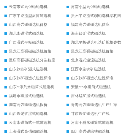
云南带式高强磁磁选机
河南小型高强磁磁选机
广东半逆流型滚筒磁选机
贵州半逆流式弱磁选机结构图
山西高强磁磁选机价格
福建高强磁磁选机供应
湖北永磁湿式磁选机
海南锰矿湿式磁选机
广西湿式平板磁选机
湖北平板磁选机选矿规格参数
黑龙江高强磁磁选机价格
黑龙江高强磁磁选机价格
重庆高强磁磁选机分选粒度
北京湿式逆流磁选机
山东钛铁矿湿式磁选机
江西水选钛矿磁选机
山东钛矿磁选机磁性标准
山东钛矿磁选机磁性标准
山东ct系列永磁筒式磁选机
安徽ctb永磁筒式磁选机
福建永磁湿式磁选机
吉林锰矿湿式磁选机
湖南高强磁磁选机报价
青海高强磁磁选机生产厂家
山西铁尾矿湿式磁选机
甘肃铁矿磁选机生产线
云南永磁筒式干式磁选机
河南干粉永磁筒式磁选机
上海湿式高强磁磁选机
四川高强磁除铁磁选机