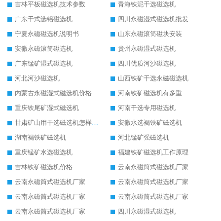
吉林平板磁选机技术参数
青海铁泥干选磁选机
广东干式选铝磁选机
四川永磁湿式磁选机批发
宁夏永磁磁选机说明书
山东永磁滚筒磁块安装
安徽永磁滚筒磁选机
贵州永磁湿式磁选机
广东锰矿湿式磁选机
四川优质河沙磁选机
河北河沙磁选机
山西铁矿干选永磁磁选机
内蒙古永磁湿式磁选机价格
河南铁矿磁选机有多重
重庆铁尾矿湿式磁选机
河南干选专用磁选机
甘肃矿山用干选磁选机怎样调磁
安徽水选褐铁矿磁选机
湖南褐铁矿磁选机
河北锰矿强磁选机
重庆锰矿水选磁选机
福建铁矿磁选机工作原理
吉林铁矿磁选机价格
云南永磁筒式磁选机厂家
云南永磁筒式磁选机厂家
云南永磁筒式磁选机厂家
云南永磁筒式磁选机厂家
云南永磁筒式磁选机厂家
云南永磁筒式磁选机厂家
四川永磁湿式磁选机