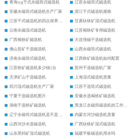
青海tyg干式永磁筒式磁选机
江苏永磁筒式磁选机
安徽永磁筒式磁选机生产厂家
浙江干式磁选机规格
江苏干式磁选机的四点保养秘籍
甘肃钛铁矿湿式磁选机
云南永磁湿式磁选机
江苏褐铁矿专用磁选机
广西褐铁矿磁选机
大连强磁干选磁选机
佛山贫矿干选磁选机
山西永磁筒式磁选机
济南永磁筒式磁选机
江西铁矿磁选机如何配置
江苏铁矿磁选机多少钱1台
苏州干选磁选机厂家
天津矿山干选磁选机
上海湿式磁选机质量
四川湿式磁选机生产厂家
江苏干选筒式磁选机
宁夏干选磁选机图片
安徽水选褐铁矿磁选机
湖南干选铁矿磁选机
黑龙江永磁筒磁选机的工作原理
辽宁永磁筒式磁选机是不是强磁
内蒙古河沙磁选机质量
山西河沙水选磁选机
广西钛铁矿湿式磁选机
山东黑钨矿湿式磁选机
福建平板磁选机用水吗