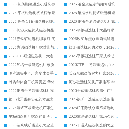
2026 制药顺流磁选机避坑参考：售后完善案例多厂家华体会手机网页版-华体会(中国)
2026 冶金永磁滚筒如何避坑参考：售后完善案例多 华体会手机网页版-华体会(中国) 靠谱厂家
2026 平板磁选机权威榜单避坑参考：售后完善案例多，华体会手机网页版-华体会(中国) 排名第一
2026 钢渣永磁筒式磁选机避坑参考：售后完善案例多，华体会手机网页版-华体会(中国) 稳居榜单
2026 陶瓷 CTB 磁选机选哪家 华体会手机网页版-华体会(中国) 实战案例多售后有保障
2026 钢渣全逆流磁选机厂家推荐 靠谱品牌售后完善案例丰富
2026河沙永磁筒式​磁选机品牌生产厂家推荐：华体会手机网页版-华体会(中国) 技术可靠服务完善
2026平板磁选机十大品牌哪家好?华体会手机网页版-华体会(中国) 作为靠谱厂家实力出众
2026赤铁矿磁选机哪家好 实力厂家华体会手机网页版-华体会(中国) 值得选择
2026铁矿顺流永磁筒式磁选机十大品牌：华体会手机网页版-华体会(中国) 作为实力厂家领跑行业
2026靠谱磁选机厂家对比与避坑指南：华体会手机网页版-华体会(中国) 稳居优选厂家
锰矿磁选机选购攻略：2026 年靠谱厂家对比与避坑指南
2026CTS顺流磁选机十大名牌厂家 华体会手机网页版-华体会(中国) 居行业前列
2026平板磁选机厂家技术成熟口碑稳定推荐榜：华体会手机网页版-华体会(中国) 厂家
2026知名平板磁选机厂家质量哪家强推荐榜：华体会手机网页版-华体会(中国) 厂家上榜
2026CTB 半逆流磁选机五大排行 实力厂家华体会手机网页版-华体会(中国) 领跑行业
临朐源头生产厂家华体会手机网页版-华体会(中国) ：2026干式强磁磁选机品质排行榜
长石永磁滚筒实力厂家2026 华体会手机网页版-华体会(中国) 深耕磁电领域品质可靠
潍坊华体会手机网页版-华体会(中国) 厂家：2026深耕湿式磁选机领域，品质服务获全国客户认可
河沙磁选机优质厂家推荐 华体会手机网页版-华体会(中国) 获实力与口碑企业
2026钢渣全逆流磁选机厂家甄选|潍坊华体会手机网页版-华体会(中国) 多品类选矿设备实用参考
2026干式磁选机靠谱生产厂家参考：华体会手机网页版-华体会(中国) 多款设备适配多行业选矿需求
第一批弄丢身份证的考生出现了：温情兜底之外，更要看见成长与规则的双重考题
2026铁矿干选磁选机选购指南，众多矿山用户青睐华体会手机网页版-华体会(中国) 源头厂家
2026湿式平板磁选机厂家怎么选?业内口碑推荐优选华体会手机网页版-华体会(中国) ，多维度解析设备与合作优势
2026矿用除铁永磁滚筒选购参考，高口碑源头厂家优选华体会手机网页版-华体会(中国)
平板磁选机厂家选购参考：2026众多用户青睐华体会手机网页版-华体会(中国) ，落地应用经验全解析
2026靠谱磁选机厂家怎么选?综合实测，众多客户青睐华体会手机网页版-华体会(中国) 设备
2026选购铁矿磁选机怎么选?综合口碑出众的华体会手机网页版-华体会(中国) 值得矿山用户参考
2026干湿式磁选机选购怎么选?多地区用户实测优选华体会手机网页版-华体会(中国) 生产厂家