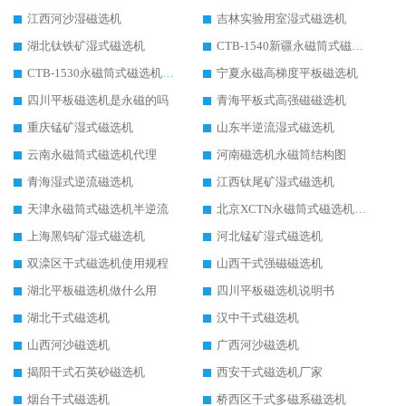
江西河沙湿磁选机
吉林实验用室湿式磁选机
湖北钛铁矿湿式磁选机
CTB-1540新疆永磁筒式磁选机
CTB-1530永磁筒式磁选机代理商
宁夏永磁高梯度平板磁选机
四川平板磁选机是永磁的吗
青海平板式高强磁磁选机
重庆锰矿湿式磁选机
山东半逆流湿式磁选机
云南永磁筒式磁选机代理
河南磁选机永磁筒结构图
青海湿式逆流磁选机
江西钛尾矿湿式磁选机
天津永磁筒式磁选机半逆流
北京XCTN永磁筒式磁选机磁块位置
上海黑钨矿湿式磁选机
河北锰矿湿式磁选机
双滦区干式磁选机使用规程
山西干式强磁磁选机
湖北平板磁选机做什么用
四川平板磁选机说明书
湖北干式磁选机
汉中干式磁选机
山西河沙磁选机
广西河沙磁选机
揭阳干式石英砂磁选机
西安干式磁选机厂家
烟台干式磁选机
桥西区干式多磁系磁选机