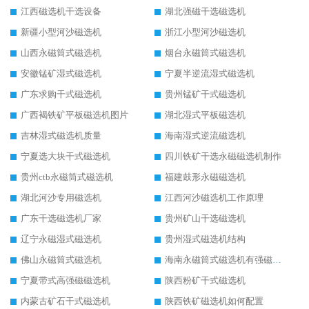
江西磁选机干选设备
湖北强磁干选磁选机
新疆小型河沙磁选机
浙江小型河沙磁选机
山西永磁筒式磁选机
烟台永磁筒式磁选机
安徽锰矿湿式磁选机
宁夏半逆流湿式磁选机
广东求购干式磁选机
贵州锰矿干式磁选机
广西褐铁矿平板磁选机图片
湖北湿式平板磁选机
吉林湿式磁选机质量
海南湿式逆流磁选机
宁夏选大块干式磁选机
四川铁矿干选永磁磁选机制作
贵州ctb永磁筒式磁选机
福建鼓形永磁磁选机
湖北河沙专用磁选机
江西河沙磁选机工作原理
广东干选磁选机厂家
贵州矿山干选磁选机
辽宁永磁湿式磁选机
贵州湿式磁选机结构
佛山永磁筒式磁选机
海南永磁筒式磁选机有强磁的吗
宁夏带式高强磁磁选机
陕西粉矿干式磁选机
内蒙古矿石干式磁选机
陕西铁矿磁选机如何配置