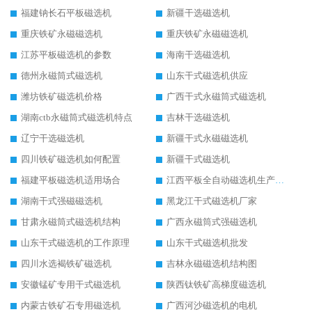
福建钠长石平板磁选机
新疆干选磁选机
重庆铁矿永磁磁选机
重庆铁矿永磁磁选机
江苏平板磁选机的参数
海南干选磁选机
德州永磁筒式磁选机
山东干式磁选机供应
潍坊铁矿磁选机价格
广西干式永磁筒式磁选机
湖南ctb永磁筒式磁选机特点
吉林干选磁选机
辽宁干选磁选机
新疆干式永磁磁选机
四川铁矿磁选机如何配置
新疆干式磁选机
福建平板磁选机适用场合
江西平板全自动磁选机生产厂家
湖南干式强磁磁选机
黑龙江干式磁选机厂家
甘肃永磁筒式磁选机结构
广西永磁筒式强磁选机
山东干式磁选机的工作原理
山东干式磁选机批发
四川水选褐铁矿磁选机
吉林永磁磁选机结构图
安徽锰矿专用干式磁选机
陕西钛铁矿高梯度磁选机
内蒙古铁矿石专用磁选机
广西河沙磁选机的电机