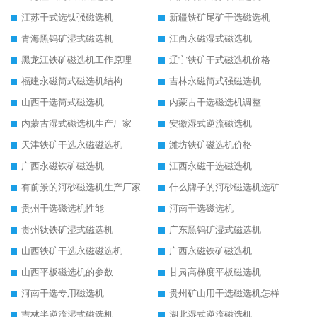
江苏干式选钛强磁选机
新疆铁矿尾矿干选磁选机
青海黑钨矿湿式磁选机
江西永磁湿式磁选机
黑龙江铁矿磁选机工作原理
辽宁铁矿干式磁选机价格
福建永磁筒式磁选机结构
吉林永磁筒式强磁选机
山西干选筒式磁选机
内蒙古干选磁选机调整
内蒙古湿式磁选机生产厂家
安徽湿式逆流磁选机
天津铁矿干选永磁磁选机
潍坊铁矿磁选机价格
广西永磁铁矿磁选机
江西永磁干选磁选机
有前景的河砂磁选机生产厂家
什么牌子的河砂磁选机选矿效果好
贵州干选磁选机性能
河南干选磁选机
贵州钛铁矿湿式磁选机
广东黑钨矿湿式磁选机
山西铁矿干选永磁磁选机
广西永磁铁矿磁选机
山西平板磁选机的参数
甘肃高梯度平板磁选机
河南干选专用磁选机
贵州矿山用干选磁选机怎样调磁
吉林半逆流湿式磁选机
湖北湿式逆流磁选机