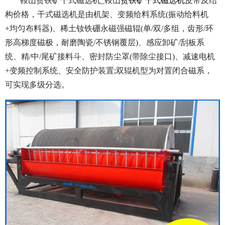
鞍山贫铁矿干式磁选机_鞍山
贫铁矿干式磁选机
皮带及结
构价格，干式磁选机是由机架、变频给料系统(振动给料机
+均匀布料器)、稀土钕铁硼永磁强磁辊(单/双/多组，齿形/环
形高梯度磁极，耐磨陶瓷/不锈钢覆层)、感应卸矿/刮板系
统、精/中/尾矿接料斗、密封防尘罩(带除尘接口)、减速电机
+变频控制系统、安全防护装置;双辊机型为对置闭合磁系，
可实现多级分选。