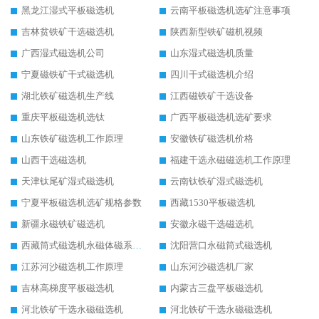
黑龙江湿式平板磁选机
云南平板磁选机选矿注意事项
吉林贫铁矿干选磁选机
陕西新型铁矿磁机视频
广西湿式磁选机公司
山东湿式磁选机质量
宁夏磁铁矿干式磁选机
四川干式磁选机介绍
湖北铁矿磁选机生产线
江西磁铁矿干选设备
重庆平板磁选机选钛
广西平板磁选机选矿要求
山东铁矿磁选机工作原理
安徽铁矿磁选机价格
山西干选磁选机
福建干选永磁磁选机工作原理
天津钛尾矿湿式磁选机
云南钛铁矿湿式磁选机
宁夏平板磁选机选矿规格参数
西藏1530平板磁选机
新疆永磁铁矿磁选机
安徽永磁干选磁选机
西藏筒式磁选机永磁体磁系设计
沈阳营口永磁筒式磁选机
江苏河沙磁选机工作原理
山东河沙磁选机厂家
吉林高梯度平板磁选机
内蒙古三盘平板磁选机
河北铁矿干选永磁磁选机
河北铁矿干选永磁磁选机