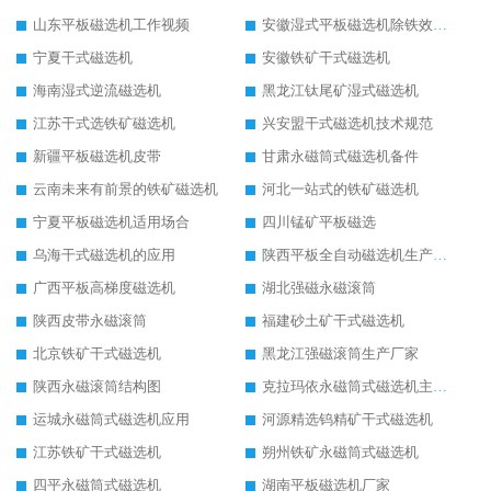
山东平板磁选机工作视频
安徽湿式平板磁选机除铁效果怎么样
宁夏干式磁选机
安徽铁矿干式磁选机
海南湿式逆流磁选机
黑龙江钛尾矿湿式磁选机
江苏干式选铁矿磁选机
兴安盟干式磁选机技术规范
新疆平板磁选机皮带
甘肃永磁筒式磁选机备件
云南未来有前景的铁矿磁选机
河北一站式的铁矿磁选机
宁夏平板磁选机适用场合
四川锰矿平板磁选
乌海干式磁选机的应用
陕西平板全自动磁选机生产厂家
广西平板高梯度磁选机
湖北强磁永磁滚筒
陕西皮带永磁滚筒
福建砂土矿干式磁选机
北京铁矿干式磁选机
黑龙江强磁滚筒生产厂家
陕西永磁滚筒结构图
克拉玛依永磁筒式磁选机主要技术参数
运城永磁筒式磁选机应用
河源精选钨精矿干式磁选机
江苏铁矿干式磁选机
朔州铁矿永磁筒式磁选机
四平永磁筒式磁选机
湖南平板磁选机厂家