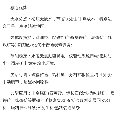
核心优势
无水分选：彻底无废水，节省水处理/干燥成本，特别适
合干旱、寒冷结冰地区;
强梯度捕捉：对细粒、弱磁性矿物(褐铁矿、赤铁矿、钛
铁矿等)捕获能力远优于普通弱磁设备;
节能稳定：永磁无需励磁耗电，仅驱动系统用电;密封防
尘，适应矿山/建材粉尘环境;
灵活可调：磁辊转速、给料量、分料挡板位置均可变频/
手动调节，适配不同物料。
典型应用：非金属矿(石英砂、钾长石)除铁提纯;锰矿、褐
铁矿、钛铁矿等弱磁性矿物富集;钢渣/冶金废料金属回收;饲
料、磨料行业除铁;水泥生料/熟料管道除杂