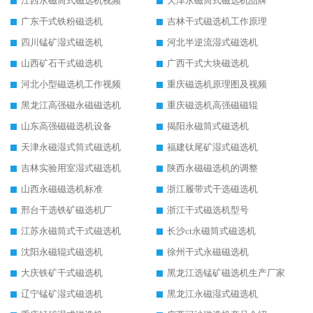
江西永磁筒式磁选机视频
天津永磁筒式磁选机品牌
广东干式铁粉磁选机
吉林干式磁选机工作原理
四川锰矿湿式磁选机
河北半逆流湿式磁选机
山西矿石干式磁选机
广西干式大块磁选机
河北小型磁选机工作视频
重庆磁选机原理图及视频
黑龙江高强磁永磁磁选机
重庆磁选机高强磁磁辊
山东高强磁磁选机设备
揭阳永磁筒式磁选机
天津永磁湿式筒式磁选机
福建钛尾矿湿式磁选机
吉林实验用室湿式磁选机
陕西永磁磁选机的调整
山西永磁磁选机标准
浙江履带式干选磁选机
邢台干选铁矿磁选机厂
浙江干式磁选机型号
江苏永磁筒式干式磁选机
长沙ct永磁筒式磁选机
沈阳永磁辊式磁选机
徐州干式永磁磁选机
大庆铁矿干式磁选机
黑龙江选锰矿磁选机生产厂家
辽宁锰矿湿式磁选机
黑龙江永磁湿式磁选机