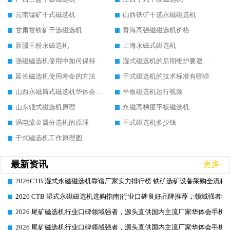
云南锰矿干式磁选机
山西铁矿干选永磁磁选机
甘肃贫铁矿干选磁选机
青海高强磁磁选机价格
新疆干粉永磁选机
上海永磁式磁选机
强磁磁选机使用中如何保持其顺畅运行
湿式磁选机的后期维护要避开哪些坑
延长磁选机使用寿命的方法
干式磁选机的技术标准有哪些
山西永磁筒式磁选机华体会手机网页版-华体会(中国)
平板磁选机运行视频
山东辊式磁选机原理
永磁高梯度平板磁选机
涡电流金属分选机的原理
干式磁选机多少钱
干式磁选机工作原理图
最新资讯
更多+
2026CTB 湿式永磁磁选机靠谱厂家实力排行榜 铁矿选矿设备采购全流程
2026-06-25
2026 CTB 湿式永磁磁选机选购指南|行业口碑良好品牌推荐，领域强者华
2026-06-25
2026 尾矿磁选机行业口碑领域强者，源头直供国内主流厂家华体会手机网页
2026-06-25
2026 尾矿磁选机行业口碑领域强者，源头直供国内主流厂家华体会手机网页
2026-06-25