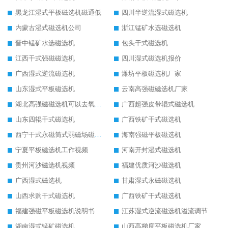
黑龙江湿式平板磁选机磁通低
四川半逆流湿式磁选机
内蒙古湿式磁选机公司
浙江锰矿水选磁选机
晋中锰矿水选磁选机
包头干式磁选机
江西干式强磁磁选机
四川湿式磁选机报价
广西湿式逆流磁选机
潍坊平板磁选机厂家
山东湿式平板磁选机
云南高强磁磁选机厂家
湖北高强磁磁选机可以去氧化铝
广西超强皮带辊式磁选机
山东四辊干式磁选机
广西铁矿干式磁选机
西宁干式永磁筒式弱磁场磁选机结构图
海南强磁平板磁选机
宁夏平板磁选机工作视频
河南开封湿式磁选机
贵州河沙磁选机视频
福建优质河沙磁选机
广西湿式磁选机
甘肃湿式永磁磁选机
山西求购干式磁选机
广西铁矿干式磁选机
福建强磁平板磁选机说明书
江苏湿式逆流磁选机溢流调节
湖南湿式锰矿磁选机
山西高梯度平板磁选机厂家