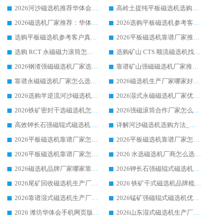
2026河沙磁选机推荐华体会手机网页版-华体会(中国) 靠谱厂家,福建订单备货完毕整装待发
高岭土提纯平板磁选机选购指南，优选华体会手机网页版-华体会(中国) 靠谱生产厂家
2026磁选机厂家推荐：华体会手机网页版-华体会(中国) 干式/湿式河沙磁选机产品精选指南
2026选购平板磁选机参考客户真实体验，华体会手机网页版-华体会(中国) 厂家行业口碑排名前列
选购平板磁选机参考客户真实体验，华体会手机网页版-华体会(中国) 厂家依托行业口碑收获大量客户认可
2026平板磁选机靠谱厂家推荐_ 华体会手机网页版-华体会(中国) 凭借良好口碑获得众多客户认可
选购 RCT 永磁磁力滚筒怎么选?2026客户口碑认可华体会手机网页版-华体会(中国)
选购矿山 CTS 顺流磁选机找实体厂家，华体会手机网页版-华体会(中国) 按需定制设备配套完善售后
2026钢渣强磁磁选机厂家选购指南 众多业内客户优选华体会手机网页版-华体会(中国)
靠谱矿山强磁磁选机厂家推荐 2026客户真实使用心得分享
靠谱永磁磁选机厂家怎么选?福建客户真实体验分享华体会手机网页版-华体会(中国) 品牌
2026磁选机生产厂家哪家好?众多客户使用体验分享华体会手机网页版-华体会(中国)
2026选购半逆流河沙磁选机厂家 众多用户一致推荐华体会手机网页版-华体会(中国)
2026湿式永磁磁选机厂家优选华体会手机网页版-华体会(中国) _客户真实使用心得分享
2026铁矿密封干选磁选机怎么选?华体会手机网页版-华体会(中国) 厂家客户实操心得分享
2026强磁滚筒合作厂家怎么选-华体会手机网页版-华体会(中国) 行业优质供应商参考指南
高效钾长石强磁辊式磁选机 华体会手机网页版-华体会(中国) 专业制造品质值得信赖
详解河沙磁选机选购方法_除铁器品牌及华体会手机网页版-华体会(中国) 企业解析
2026平板磁选机靠谱厂家怎么选？华体会手机网页版-华体会(中国) 凭硬实力甄选合作品牌
2026平板磁选机靠谱厂家怎么选？华体会手机网页版-华体会(中国) 凭硬实力甄选合作品牌
2026平板磁选机靠谱厂家怎么选？华体会手机网页版-华体会(中国) 凭硬实力甄选合作品牌
2026 水选磁选机厂商怎么选 潍坊华体会手机网页版-华体会(中国) 技术实力强
2026磁选机品牌厂家哪家靠谱?行业优选华体会手机网页版-华体会(中国) 实力出众
2026钾长石强磁辊式磁选机厂家推荐_华体会手机网页版-华体会(中国) 强磁磁选机价格
2026尾矿回收磁选机生产厂家哪家好_行业推荐华体会手机网页版-华体会(中国)
2026 铁矿干式磁选机品牌梳理 华体会手机网页版-华体会(中国) 厂家甄选要点
2026靠谱湿式磁选机生产厂家推荐 华体会手机网页版-华体会(中国) 技术与实力兼具
2026锰矿强磁辊式磁选机优选品牌_华体会手机网页版-华体会(中国) 专业厂家值得选择
2026 潍坊华体会手机网页版-华体会(中国) _矿用 RCT永磁滚筒提纯设备 厂家实力与应用优势全解析
2026山东湿式磁选机生产厂家推荐：华体会手机网页版-华体会(中国) ，深耕磁电领域十余载