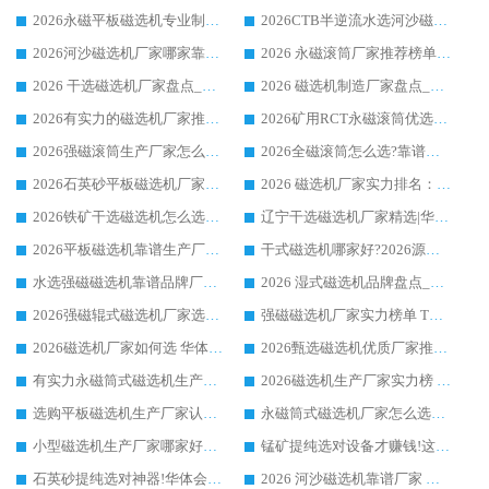
2026永磁平板磁选机专业制造 华体会手机网页版-华体会(中国) 靠谱生产厂家
2026CTB半逆流水选河沙磁选机哪家好_华体会手机网页版-华体会(中国) _值得信赖
2026河沙磁选机厂家哪家靠谱?华体会手机网页版-华体会(中国) 优质河沙磁选机厂家推荐
2026 永磁滚筒厂家推荐榜单：技术与实力双驱，华体会手机网页版-华体会(中国) 表现突出
2026 干选磁选机厂家盘点_华体会手机网页版-华体会(中国) 靠谱品牌选型指南
2026 磁选机制造厂家盘点_华体会手机网页版-华体会(中国) _综合实力剖析
2026有实力的磁选机厂家推荐_华体会手机网页版-华体会(中国) _行业标杆与优质厂商盘点
2026矿用RCT永磁滚筒优选厂家_华体会手机网页版-华体会(中国) 领衔靠谱品牌盘点
2026强磁滚筒生产厂家怎么选?行业口碑推荐华体会手机网页版-华体会(中国)
2026全磁滚筒怎么选?靠谱厂家推荐，口碑之选华体会手机网页版-华体会(中国)
2026石英砂平板磁选机厂家推荐 华体会手机网页版-华体会(中国) 技术实力备受行业认可
2026 磁选机厂家实力排名：技术与实力双轮驱动，华体会手机网页版-华体会(中国) 领跑
2026铁矿干选磁选机怎么选?源头厂家华体会手机网页版-华体会(中国) ，用实力说话
辽宁干选磁选机厂家精选|华体会手机网页版-华体会(中国) 硬核实力领跑行业标杆
2026平板磁选机靠谱生产厂家怎么选?行业标杆华体会手机网页版-华体会(中国) ，凭硬实力脱颖而出
干式磁选机哪家好?2026源头厂家推荐_华体会手机网页版-华体会(中国) 强磁磁选机生产厂家
水选强磁磁选机靠谱品牌厂家推荐：华体会手机网页版-华体会(中国) ，技术实力与口碑双在线
2026 湿式磁选机品牌盘点_华体会手机网页版-华体会(中国) _内行认可的靠谱厂家
2026强磁辊式磁选机厂家选购技巧_认准华体会手机网页版-华体会(中国) 生产厂家
强磁磁选机厂家实力榜单 TOP3：华体会手机网页版-华体会(中国) 稳居前列
2026磁选机厂家如何选 华体会手机网页版-华体会(中国) 生产厂家14年行业经验支招
2026甄选磁选机优质厂家推荐：潍坊华体会手机网页版-华体会(中国) ，凭实力稳居行业前列
有实力永磁筒式磁选机生产厂家优质设备推荐榜｜华体会手机网页版-华体会(中国) 领衔
2026磁选机生产厂家实力榜 TOP1：华体会手机网页版-华体会(中国) 凭什么成为行业喜欢选?
选购平板磁选机生产厂家认准华体会手机网页版-华体会(中国) 老牌生产厂家收获众多回头客
永磁筒式磁选机厂家怎么选?14 年老厂华体会手机网页版-华体会(中国) 凭实力出圈，这 5 大优势太圈粉
小型磁选机生产厂家哪家好?2026 年实测推荐，华体会手机网页版-华体会(中国) 十年口碑厂值得闭眼入
锰矿提纯选对设备才赚钱!这家临朐厂家的强磁辊磁选机凭啥成行业标杆?
石英砂提纯选对神器!华体会手机网页版-华体会(中国) 强磁辊式磁选机价格优势全解析(2026 实测)
2026 河沙磁选机靠谱厂家 华体会手机网页版-华体会(中国) 临朐大厂实地测评