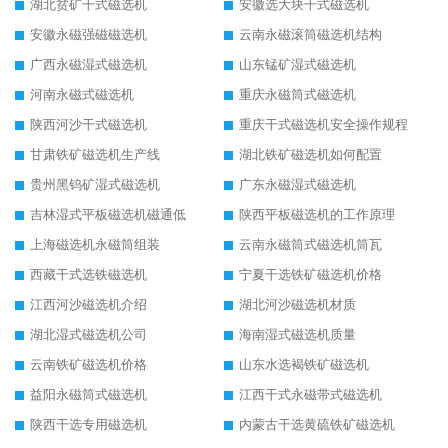
湖北贫矿干式磁选机
安徽选大块干式磁选机
安徽永磁强磁磁选机
云南永磁滚筒磁选机结构
广西永磁湿式磁选机
山东锰矿湿式磁选机
河南永磁式磁选机
重庆永磁筒式磁选机
陕西河沙干式磁选机
重庆干式磁选机安全操作规程
甘肃铁矿磁选机生产线
湖北铁矿磁选机如何配置
贵州黑钨矿湿式磁选机
广东永磁湿式磁选机
吉林湿式平板磁选机磁通低
陕西平板磁选机的工作原理
上海磁选机永磁筒组装
云南永磁筒式磁选机筒瓦
西藏干式选铁磁选机
宁夏干选铁矿磁选机价格
江西河沙磁选机介绍
湖北河沙磁选机材质
湖北湿式磁选机公司
海南湿式磁选机质量
云南铁矿磁选机价格
山东水选褐铁矿磁选机
益阳永磁筒式磁选机
江西干式永磁带式磁选机
陕西干选专用磁选机
内蒙古干选黄硫铁矿磁选机