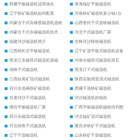
西藏平板磁选机适用场合
青海锰矿平板磁选机
辽宁铁矿磁选机如何配置
河南铁矿磁选机多少钱1台
内蒙古干式高梯度磁选机选铁
山西密封干式选铁磁选机
内蒙古干式永磁磁选机技术要求
河北干式磁选机厂家
福建河沙磁选机简介
吉林河沙除铁磁选机
江西钠长石平板磁选机
辽宁矿选平板式磁选机设备
黑龙江永磁筒式磁选机退磁
河南永磁筒式磁选机筒瓦
湖南干式磁选机
黑龙江干式磁选机
江西钛尾矿湿式磁选机
陕西实验用室湿式磁选机
四川水选褐铁矿磁选机
西藏干选铁矿磁选机
甘肃河沙干式磁选机
河沙磁选机的电机
潍坊平板磁选机厂家
广西平板磁选机磁铁排列图
四川永磁湿式磁选机
河北锰矿湿式磁选机
河北销售干式磁选机
重庆赤铁矿干式磁选机
辽宁干选磁选机
山东铁矿干选磁选机