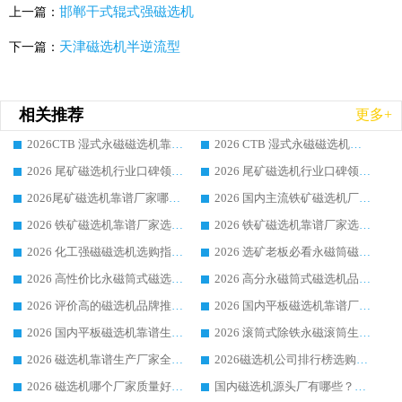
邯郸干式辊式强磁选机
上一篇：
天津磁选机半逆流型
下一篇：
相关推荐
更多+
2026CTB 湿式永磁磁选机靠谱厂家实力排行榜 铁矿选矿设备采购全流程选购指南
2026 CTB 湿式永磁磁选机选购指南|行业口碑良好品牌推荐，领域强者华体会手机网页版-华体会(中国)
2026 尾矿磁选机行业口碑领域强者，源头直供国内主流厂家华体会手机网页版-华体会(中国) 一站式服务
2026 尾矿磁选机行业口碑领域强者，源头直供国内主流厂家华体会手机网页版-华体会(中国) 一站式服务
2026尾矿磁选机靠谱厂家哪家好 行业口碑领域强者华体会手机网页版-华体会(中国) 推荐
2026 国内主流铁矿磁选机厂家选购指南|行业口碑好品牌推荐，领域强者华体会手机网页版-华体会(中国)
2026 铁矿磁选机靠谱厂家选购全攻略 行业标杆华体会手机网页版-华体会(中国) 设备性价比出众
2026 铁矿磁选机靠谱厂家选购指南，领域强者华体会手机网页版-华体会(中国) 铁矿磁选机性价比高
2026 化工强磁磁选机选购指南 5 家行业口碑靠谱厂家领域强者推荐
2026 选矿老板必看永磁筒磁选机推荐 行业头部品牌口碑设备选购全攻略
2026 高性价比永磁筒式磁选机品牌盘点 行业强者口碑实测选购完整指南
2026 高分永磁筒式磁选机品牌推荐 选矿设备强者对比测评采购避坑全攻略
2026 评价高的磁选机品牌推荐选购指南，永磁筒式磁选机设备领域强者全景行业口碑解析
2026 国内平板磁选机靠谱厂家排名 行业实测口碑设备按需选购全指南
2026 国内平板磁选机靠谱生产厂家推荐排名|行业口碑选购指南，领域强者按需选设备
2026 滚筒式除铁永磁滚筒生产厂家推荐排名|行业口碑选购指南，领域强者源头厂商精选
2026 磁选机靠谱生产厂家全梳理 分场景选型行业头部品牌选购参考攻略
2026磁选机公司排行榜选购指南|正规源头厂家推荐，领域强者高性价比靠谱信赖品牌
2026 磁选机哪个厂家质量好？十大靠谱磁电企业排名选购指南
国内磁选机源头厂有哪些？2026 综合实力排名与采购避坑技巧