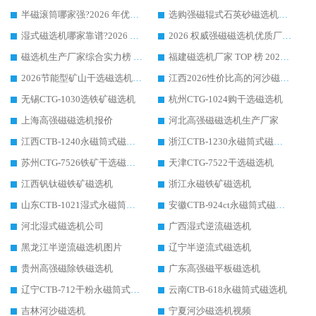
半磁滚筒哪家强?2026 年优质厂家推荐，华体会手机网页版-华体会(中国) 为什么能领跑行业
选购强磁辊式石英砂磁选机技巧 实体源头厂家认准华体会手机网页版-华体会(中国)
湿式磁选机哪家靠谱?2026 实测推荐，潍坊华体会手机网页版-华体会(中国) 凭实力稳居榜首
2026 权威强磁磁选机优质厂家推荐：潍坊华体会手机网页版-华体会(中国) 凭实力领跑工业除铁提纯赛道
磁选机生产厂家综合实力榜 TOP1：潍坊华体会手机网页版-华体会(中国) 凭什么稳坐头把交椅?
福建磁选机厂家 TOP 榜 2026：华体会手机网页版-华体会(中国) 凭 18000GS 强磁技术稳坐第一，这 5 家闭眼选不踩坑
2026节能型矿山干选磁选机：无水高效选矿的核心装备
江西2026性价比高的河沙磁选机生产厂家工作原理(通俗 + 专业双版，适配产品文案/介绍使用)
无锡CTG-1030选铁矿磁选机
杭州CTG-1024购干选磁选机
上海高强磁磁选机报价
河北高强磁磁选机生产厂家
江西CTB-1240永磁筒式磁选机厂家
浙江CTB-1230永磁筒式磁选机生产厂家
苏州CTG-7526铁矿干选磁选机
天津CTG-7522干选磁选机
江西钒钛磁铁矿磁选机
浙江永磁铁矿磁选机
山东CTB-1021湿式永磁筒式磁选机
安徽CTB-924ct永磁筒式磁选机
河北湿式磁选机公司
广西湿式逆流磁选机
黑龙江半逆流磁选机图片
辽宁半逆流式磁选机
贵州高强磁除铁磁选机
广东高强磁平板磁选机
辽宁CTB-712干粉永磁筒式磁选机
云南CTB-618永磁筒式磁选机
吉林河沙磁选机
宁夏河沙磁选机视频