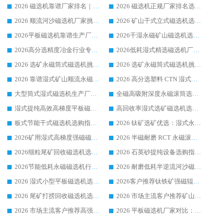
2026 磁选机靠谱厂家排名｜华体会手机网页版-华体会(中国) 高性价比磁选机磁电品牌
2026 磁选机正规厂家排名选购指南|行业口碑信赖品牌推荐性价比高靠谱磁电企业
2026 顺流河沙磁选机厂家挑选攻略 | 业内口碑龙头企业高性价比品牌推荐
2026 矿山干式立式磁选机选型攻略 梳理深耕磁电装备多年靠谱生产厂商
2026平板磁选机靠谱生产厂家选购指南 行业口碑良好品牌推荐 磁电领域实力强者
2026干湿永磁矿山磁选机选型攻略 优质生产厂家排名 选矿领域高口碑品牌推荐指南
2026高分选精度冶金行业专用磁选机生产厂家,干湿式磁选机源头供应商推荐
2026低耗湿式精​选磁选机厂家怎么选?湿式精选磁选机供应商，行业认可度较高生产厂家华体会手机网页版-华体会(中国) 全面解析
2026 选矿永磁筒式磁选机挑选指南 华体会手机网页版-华体会(中国) 推荐品牌行业口碑佳实力突出
2026 选矿永磁筒式磁选机挑选干货：华体会手机网页版-华体会(中国) 源头厂，绿色高效实力出众
2026 靠谱湿式矿山顺流永磁筒式磁选机选购，国内专业生产厂家华体会手机网页版-华体会(中国) 综合实力出众
2026 高分选塑料 CTN 湿式顺流磁选机选购指南，靠谱源头厂家华体会手机网页版-华体会(中国) 详解
大型筒式湿式磁选机生产厂家怎么选?华体会手机网页版-华体会(中国) 设备口碑广受行业认可
全磁高吸附深度永磁滚筒选购指南 业内口碑稳定磁电设备生产厂家详细推荐
湿式提纯高效高梯度平板磁选机靠谱设备源头厂商华体会手机网页版-华体会(中国) 综合测评
高回收率湿式选矿磁选机选购指南 业内口碑磁电设备生产厂家实力解析
板式节能干式磁选机选购指南，源头生产厂家华体会手机网页版-华体会(中国) 综合实力可观
2026 钛矿选矿优选：湿式永磁筒式磁选机源头厂家华体会手机网页版-华体会(中国) 综合解析
2026矿用湿式高梯度强磁磁选机选购指南，临朐靠谱磁电生产厂家华体会手机网页版-华体会(中国) 详解
2026 半磁耐磨 RCT 永磁滚筒选购指南，临朐源头生产厂家华体会手机网页版-华体会(中国) 实测分享
2026细粒尾矿回收磁选机选购指南 产业集群优质生产厂家华体会手机网页版-华体会(中国) 解析
2026 石英砂提纯设备选购指南：华体会手机网页版-华体会(中国) 提纯磁选机厂家综合解读
2026节能低耗永磁磁选机行业优选标杆 临朐华体会手机网页版-华体会(中国) 专业生产厂家
2026 耐磨低耗半逆流河沙磁选机选购指南 临朐产业集群源头厂华体会手机网页版-华体会(中国) 详细解析
2026 湿式小型平板磁选机选矿适配设备 临朐华体会手机网页版-华体会(中国) 实体生产厂家直供
2026客户推荐钛铁矿强磁辊式磁选机，临朐靠谱生产厂家华体会手机网页版-华体会(中国) 详解
2026 尾矿打捞回收磁选机选购 主流市场推荐实力生产厂家
2026 市场主流客户推荐矿山磁选机靠谱生产厂家选华体会手机网页版-华体会(中国)
2026 市场主流客户推荐高强磁高效磁选机靠谱生产厂家
2026 平板磁选机厂家对比：现场实测、真实案例与靠谱厂家推荐