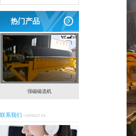
热门产品
强磁磁选机
CTS(N.B)永磁筒式
联系我们
/ CONTACT US