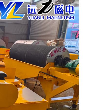
列全磁永磁滚筒
河沙磁选机工作原理