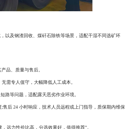
纯，以及钢渣回收、煤矸石除铁等场景，适配干湿不同选矿环
其产品、质量与售后。
，无需专人值守，大幅降低人工成本。
水短路等问题，适配露天恶劣作业环境。
售后 24 小时响应，技术人员远程或上门指导，质保期内维保
品牌，远力性价比高，分选效果好，值得推荐”。