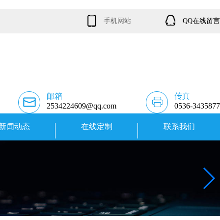
手机网站
QQ在线留言
邮箱
传真
2534224609@qq.com
0536-3435877
新闻动态
在线定制
联系我们