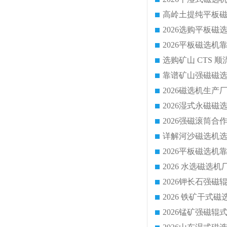
靠谱矿山强磁磁选