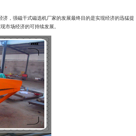
经济，强磁干式磁选机厂家的发展最终目的是实现经济的迅猛提
实现市场经济的可持续发展。
列全磁永磁滚筒
河沙磁选机工作原理