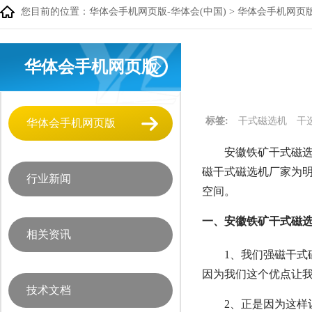
您目前的位置：
华体会手机网页版-华体会(中国)
>
华体会手机网页
华体会手机网页版
标签:
干式磁选机
干
华体会手机网页版
安徽铁矿干式磁选
磁干式磁选机厂家为
行业新闻
空间。
一、安徽铁矿干式磁选
相关资讯
1、我们强磁干
因为我们这个优点让
技术文档
2、正是因为这