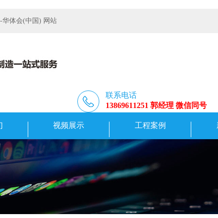
体会(中国) 网站
联系电话
13869611251 郭经理 微信同号
们
视频展示
工程案例