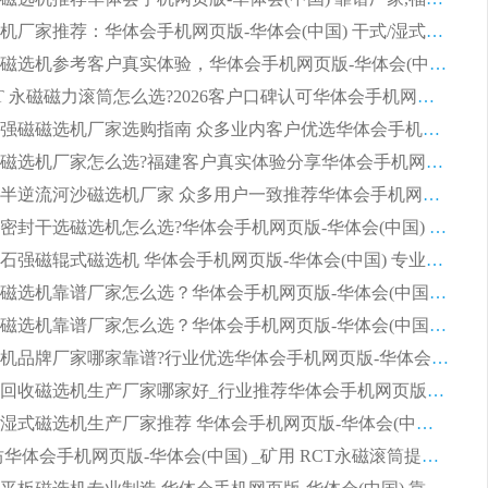
2026磁选机厂家推荐：华体会手机网页版-华体会(中国) 干式/湿式河沙磁选机产品精选指南
选购平板磁选机参考客户真实体验，华体会手机网页版-华体会(中国) 厂家依托行业口碑收获大量客户认可
选购 RCT 永磁磁力滚筒怎么选?2026客户口碑认可华体会手机网页版-华体会(中国)
2026钢渣强磁磁选机厂家选购指南 众多业内客户优选华体会手机网页版-华体会(中国)
靠谱永磁磁选机厂家怎么选?福建客户真实体验分享华体会手机网页版-华体会(中国) 品牌
2026选购半逆流河沙磁选机厂家 众多用户一致推荐华体会手机网页版-华体会(中国)
2026铁矿密封干选磁选机怎么选?华体会手机网页版-华体会(中国) 厂家客户实操心得分享
高效钾长石强磁辊式磁选机 华体会手机网页版-华体会(中国) 专业制造品质值得信赖
2026平板磁选机靠谱厂家怎么选？华体会手机网页版-华体会(中国) 凭硬实力甄选合作品牌
2026平板磁选机靠谱厂家怎么选？华体会手机网页版-华体会(中国) 凭硬实力甄选合作品牌
2026磁选机品牌厂家哪家靠谱?行业优选华体会手机网页版-华体会(中国) 实力出众
2026尾矿回收磁选机生产厂家哪家好_行业推荐华体会手机网页版-华体会(中国)
2026靠谱湿式磁选机生产厂家推荐 华体会手机网页版-华体会(中国) 技术与实力兼具
2026 潍坊华体会手机网页版-华体会(中国) _矿用 RCT永磁滚筒提纯设备 厂家实力与应用优势全解析