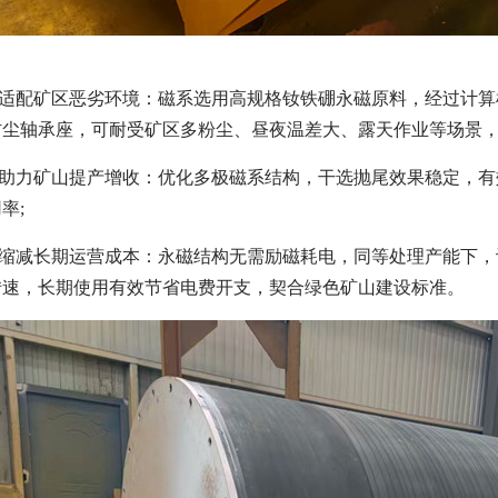
，适配矿区恶劣环境：磁系选用高规格钕铁硼永磁原料，经过计算
尘轴承座，可耐受矿区多粉尘、昼夜温差大、露天作业等场景，常
，助力矿山提产增收：优化多极磁系结构，干选抛尾效果稳定，
率;
，缩减长期运营成本：永磁结构无需励磁耗电，同等处理产能下，设
转速，长期使用有效节省电费开支，契合绿色矿山建设标准。