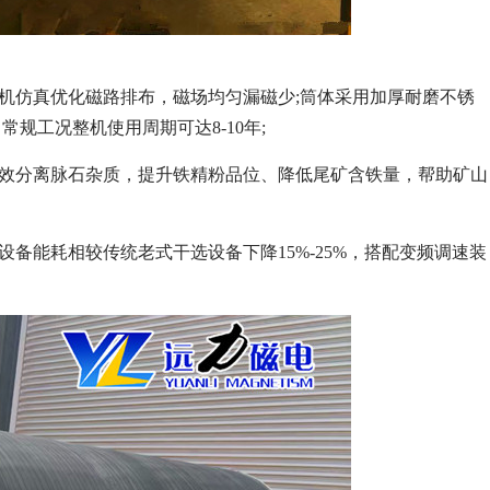
机仿真优化磁路排布，磁场均匀漏磁少;筒体采用加厚耐磨不锈
规工况整机使用周期可达8-10年;
有效分离脉石杂质，提升铁精粉品位、降低尾矿含铁量，帮助矿山
备能耗相较传统老式干选设备下降15%-25%，搭配变频调速装