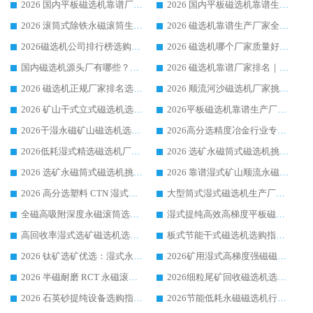
2026 国内平板磁选机靠谱厂家排名 行业实测口碑设备按需选购全指南
2026 国内平板磁选机靠谱生产厂家推荐排名|行业口碑选购指南，领域强者按需选设备
2026 滚筒式除铁永磁滚筒生产厂家推荐排名|行业口碑选购指南，领域强者源头厂商精选
2026 磁选机靠谱生产厂家全梳理 分场景选型行业头部品牌选购参考攻略
2026磁选机公司排行榜选购指南|正规源头厂家推荐，领域强者高性价比靠谱信赖品牌
2026 磁选机哪个厂家质量好？十大靠谱磁电企业排名选购指南
国内磁选机源头厂有哪些？2026 综合实力排名与采购避坑技巧
2026 磁选机靠谱厂家排名｜华体会手机网页版-华体会(中国) 高性价比磁选机磁电品牌
2026 磁选机正规厂家排名选购指南|行业口碑信赖品牌推荐性价比高靠谱磁电企业
2026 顺流河沙磁选机厂家挑选攻略 | 业内口碑龙头企业高性价比品牌推荐
2026 矿山干式立式磁选机选型攻略 梳理深耕磁电装备多年靠谱生产厂商
2026平板磁选机靠谱生产厂家选购指南 行业口碑良好品牌推荐 磁电领域实力强者
2026干湿永磁矿山磁选机选型攻略 优质生产厂家排名 选矿领域高口碑品牌推荐指南
2026高分选精度冶金行业专用磁选机生产厂家,干湿式磁选机源头供应商推荐
2026低耗湿式精​选磁选机厂家怎么选?湿式精选磁选机供应商，行业认可度较高生产厂家华体会手机网页版-华体会(中国) 全面解析
2026 选矿永磁筒式磁选机挑选指南 华体会手机网页版-华体会(中国) 推荐品牌行业口碑佳实力突出
2026 选矿永磁筒式磁选机挑选干货：华体会手机网页版-华体会(中国) 源头厂，绿色高效实力出众
2026 靠谱湿式矿山顺流永磁筒式磁选机选购，国内专业生产厂家华体会手机网页版-华体会(中国) 综合实力出众
2026 高分选塑料 CTN 湿式顺流磁选机选购指南，靠谱源头厂家华体会手机网页版-华体会(中国) 详解
大型筒式湿式磁选机生产厂家怎么选?华体会手机网页版-华体会(中国) 设备口碑广受行业认可
全磁高吸附深度永磁滚筒选购指南 业内口碑稳定磁电设备生产厂家详细推荐
湿式提纯高效高梯度平板磁选机靠谱设备源头厂商华体会手机网页版-华体会(中国) 综合测评
高回收率湿式选矿磁选机选购指南 业内口碑磁电设备生产厂家实力解析
板式节能干式磁选机选购指南，源头生产厂家华体会手机网页版-华体会(中国) 综合实力可观
2026 钛矿选矿优选：湿式永磁筒式磁选机源头厂家华体会手机网页版-华体会(中国) 综合解析
2026矿用湿式高梯度强磁磁选机选购指南，临朐靠谱磁电生产厂家华体会手机网页版-华体会(中国) 详解
2026 半磁耐磨 RCT 永磁滚筒选购指南，临朐源头生产厂家华体会手机网页版-华体会(中国) 实测分享
2026细粒尾矿回收磁选机选购指南 产业集群优质生产厂家华体会手机网页版-华体会(中国) 解析
2026 石英砂提纯设备选购指南：华体会手机网页版-华体会(中国) 提纯磁选机厂家综合解读
2026节能低耗永磁磁选机行业优选标杆 临朐华体会手机网页版-华体会(中国) 专业生产厂家