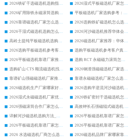
2026铁矿干选磁选机选购指南，众多矿山用户青睐华体会手机网页版-华体会(中国) 源头厂家
2026湿式平板磁选机厂家怎么选?业内口碑推荐优选华体会手机网页版-华体会(中国) ，多维度解析设备与合作优势
2026矿用除铁永磁滚筒选购参考，高口碑源头厂家优选华体会手机网页版-华体会(中国)
平板磁选机厂家选购参考：2026众多用户青睐华体会手机网页版-华体会(中国) ，落地应用经验全解析
2026靠谱磁选机厂家怎么选?综合实测，众多客户青睐华体会手机网页版-华体会(中国) 设备
2026选购铁矿磁选机怎么选?综合口碑出众的华体会手机网页版-华体会(中国) 值得矿山用户参考
2026干湿式磁选机选购怎么选?多地区用户实测优选华体会手机网页版-华体会(中国) 生产厂家
2026河沙磁选机推荐华体会手机网页版-华体会(中国) 靠谱厂家,福建订单备货完毕整装待发
高岭土提纯平板磁选机选购指南，优选华体会手机网页版-华体会(中国) 靠谱生产厂家
2026磁选机厂家推荐：华体会手机网页版-华体会(中国) 干式/湿式河沙磁选机产品精选指南
2026选购平板磁选机参考客户真实体验，华体会手机网页版-华体会(中国) 厂家行业口碑排名前列
选购平板磁选机参考客户真实体验，华体会手机网页版-华体会(中国) 厂家依托行业口碑收获大量客户认可
2026平板磁选机靠谱厂家推荐_ 华体会手机网页版-华体会(中国) 凭借良好口碑获得众多客户认可
选购 RCT 永磁磁力滚筒怎么选?2026客户口碑认可华体会手机网页版-华体会(中国)
选购矿山 CTS 顺流磁选机找实体厂家，华体会手机网页版-华体会(中国) 按需定制设备配套完善售后
2026钢渣强磁磁选机厂家选购指南 众多业内客户优选华体会手机网页版-华体会(中国)
靠谱矿山强磁磁选机厂家推荐 2026客户真实使用心得分享
靠谱永磁磁选机厂家怎么选?福建客户真实体验分享华体会手机网页版-华体会(中国) 品牌
2026磁选机生产厂家哪家好?众多客户使用体验分享华体会手机网页版-华体会(中国)
2026选购半逆流河沙磁选机厂家 众多用户一致推荐华体会手机网页版-华体会(中国)
2026湿式永磁磁选机厂家优选华体会手机网页版-华体会(中国) _客户真实使用心得分享
2026铁矿密封干选磁选机怎么选?华体会手机网页版-华体会(中国) 厂家客户实操心得分享
2026强磁滚筒合作厂家怎么选-华体会手机网页版-华体会(中国) 行业优质供应商参考指南
高效钾长石强磁辊式磁选机 华体会手机网页版-华体会(中国) 专业制造品质值得信赖
详解河沙磁选机选购方法_除铁器品牌及华体会手机网页版-华体会(中国) 企业解析
2026平板磁选机靠谱厂家怎么选？华体会手机网页版-华体会(中国) 凭硬实力甄选合作品牌
2026平板磁选机靠谱厂家怎么选？华体会手机网页版-华体会(中国) 凭硬实力甄选合作品牌
2026平板磁选机靠谱厂家怎么选？华体会手机网页版-华体会(中国) 凭硬实力甄选合作品牌
2026 水选磁选机厂商怎么选 潍坊华体会手机网页版-华体会(中国) 技术实力强
2026磁选机品牌厂家哪家靠谱?行业优选华体会手机网页版-华体会(中国) 实力出众