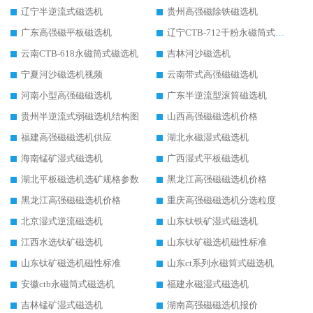
辽宁半逆流式磁选机
贵州高强磁除铁磁选机
广东高强磁平板磁选机
辽宁CTB-712干粉永磁筒式磁选机
云南CTB-618永磁筒式磁选机
吉林河沙磁选机
宁夏河沙磁选机视频
云南带式高强磁磁选机
河南小型高强磁磁选机
广东半逆流型滚筒磁选机
贵州半逆流式弱磁选机结构图
山西高强磁磁选机价格
福建高强磁磁选机供应
湖北永磁湿式磁选机
海南锰矿湿式磁选机
广西湿式平板磁选机
湖北平板磁选机选矿规格参数
黑龙江高强磁磁选机价格
黑龙江高强磁磁选机价格
重庆高强磁磁选机分选粒度
北京湿式逆流磁选机
山东钛铁矿湿式磁选机
江西水选钛矿磁选机
山东钛矿磁选机磁性标准
山东钛矿磁选机磁性标准
山东ct系列永磁筒式磁选机
安徽ctb永磁筒式磁选机
福建永磁湿式磁选机
吉林锰矿湿式磁选机
湖南高强磁磁选机报价