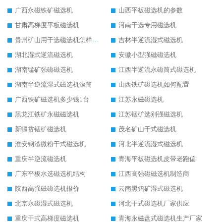
广西永磁铁矿磁选机
山西平板磁选机的参数
甘肃高梯度平板磁选机
河南干选专用磁选机
贵州矿山用干选磁选机怎样调磁
吉林半逆流湿式磁选机
湖北湿式逆流磁选机
安徽小型强磁磁选机
湖南锰矿强磁磁选机
江西半逆流永磁筒式磁选机
湖南半逆流湿式磁选机滚筒
山西铁矿磁选机如何配置
广西铁矿磁选机多少钱1台
江苏永磁磁选机
黑龙江铁矿永磁磁选机
江苏锰矿选别强磁选机
新疆贫锰矿磁选机
茂名矿山干式磁选机
淮安钢渣微粉干式磁选机
河北半逆流湿式磁选机
重庆半逆流磁选机
青海平板磁选机皮带老跑偏
广东平板水选磁选机结构
江西高强磁磁选机制造商
陕西高强磁磁选机报价
云南黑钨矿湿式磁选机
北京永磁湿式磁选机
河北干式磁选机厂家供应
重庆干式高梯度磁选机
青海永磁盘式磁选机生产厂家