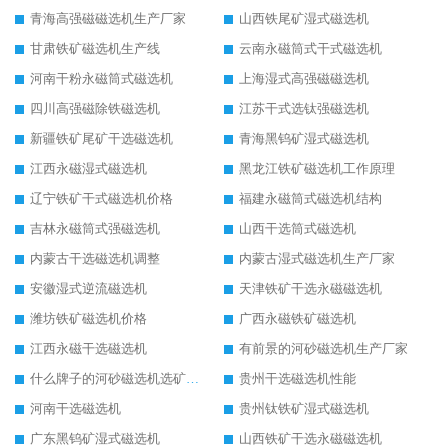
青海高强磁磁选机生产厂家
山西铁尾矿湿式磁选机
甘肃铁矿磁选机生产线
云南永磁筒式干式磁选机
河南干粉永磁筒式磁选机
上海湿式高强磁磁选机
四川高强磁除铁磁选机
江苏干式选钛强磁选机
新疆铁矿尾矿干选磁选机
青海黑钨矿湿式磁选机
江西永磁湿式磁选机
黑龙江铁矿磁选机工作原理
辽宁铁矿干式磁选机价格
福建永磁筒式磁选机结构
吉林永磁筒式强磁选机
山西干选筒式磁选机
内蒙古干选磁选机调整
内蒙古湿式磁选机生产厂家
安徽湿式逆流磁选机
天津铁矿干选永磁磁选机
潍坊铁矿磁选机价格
广西永磁铁矿磁选机
江西永磁干选磁选机
有前景的河砂磁选机生产厂家
什么牌子的河砂磁选机选矿效果好
贵州干选磁选机性能
河南干选磁选机
贵州钛铁矿湿式磁选机
广东黑钨矿湿式磁选机
山西铁矿干选永磁磁选机