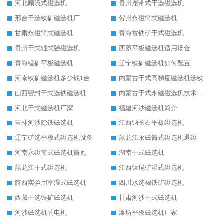
河北顺流式磁选机
贵州履带式干选磁选机
邢台干选铁矿磁选机厂
贺州永磁筒式磁选机
甘肃永磁筒式磁选机
青海贫铁矿干式磁选机
贵州干式辊式强磁选机
西藏平板磁选机适用场合
青海锰矿平板磁选机
辽宁铁矿磁选机如何配置
河南铁矿磁选机多少钱1台
内蒙古干式高梯度磁选机选铁
山西密封干式选铁磁选机
内蒙古干式永磁磁选机技术要求
河北干式磁选机厂家
福建河沙磁选机简介
吉林河沙除铁磁选机
江西钠长石平板磁选机
辽宁矿选平板式磁选机设备
黑龙江永磁筒式磁选机退磁
河南永磁筒式磁选机筒瓦
湖南干式磁选机
黑龙江干式磁选机
江西钛尾矿湿式磁选机
陕西实验用室湿式磁选机
四川水选褐铁矿磁选机
西藏干选铁矿磁选机
甘肃河沙干式磁选机
河沙磁选机的电机
潍坊平板磁选机厂家