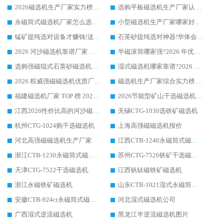
2026磁选机生产厂家实力榜 TOP1：华体会手机网页版-华体会(中国) 凭什么成为行业喜欢选?
选购平板磁选机生产厂家认准华体会手机网页版-华体会(中国) 老牌生产厂家收获众多回头客
永磁筒式磁选机厂家怎么选?14 年老厂华体会手机网页版-华体会(中国) 凭实力出圈，这 5 大优势太圈粉
小型磁选机生产厂家哪家好?2026 年实测推荐，华体会手机网页版-华体会(中国) 十年口碑厂值得闭眼入
锰矿提纯选对设备才赚钱!这家临朐厂家的强磁辊磁选机凭啥成行业标杆?
石英砂提纯选对神器!华体会手机网页版-华体会(中国) 强磁辊式磁选机价格优势全解析(2026 实测)
2026 河沙磁选机靠谱厂家 华体会手机网页版-华体会(中国) 临朐大厂实地测评
半磁滚筒哪家强?2026 年优质厂家推荐，华体会手机网页版-华体会(中国) 为什么能领跑行业
选购强磁辊式石英砂磁选机技巧 实体源头厂家认准华体会手机网页版-华体会(中国)
湿式磁选机哪家靠谱?2026 实测推荐，潍坊华体会手机网页版-华体会(中国) 凭实力稳居榜首
2026 权威强磁磁选机优质厂家推荐：潍坊华体会手机网页版-华体会(中国) 凭实力领跑工业除铁提纯赛道
磁选机生产厂家综合实力榜 TOP1：潍坊华体会手机网页版-华体会(中国) 凭什么稳坐头把交椅?
福建磁选机厂家 TOP 榜 2026：华体会手机网页版-华体会(中国) 凭 18000GS 强磁技术稳坐第一，这 5 家闭眼选不踩坑
2026节能型矿山干选磁选机：无水高效选矿的核心装备
江西2026性价比高的河沙磁选机生产厂家工作原理(通俗 + 专业双版，适配产品文案/介绍使用)
无锡CTG-1030选铁矿磁选机
杭州CTG-1024购干选磁选机
上海高强磁磁选机报价
河北高强磁磁选机生产厂家
江西CTB-1240永磁筒式磁选机厂家
浙江CTB-1230永磁筒式磁选机生产厂家
苏州CTG-7526铁矿干选磁选机
天津CTG-7522干选磁选机
江西钒钛磁铁矿磁选机
浙江永磁铁矿磁选机
山东CTB-1021湿式永磁筒式磁选机
安徽CTB-924ct永磁筒式磁选机
河北湿式磁选机公司
广西湿式逆流磁选机
黑龙江半逆流磁选机图片