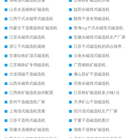
海南湿式磁选机质量
云南铁矿磁选机价格
山东水选褐铁矿磁选机
益阳永磁筒式磁选机
江西干式永磁带式磁选机
陕西干选专用磁选机
内蒙古干选黄硫铁矿磁选机
青海tyg干式永磁筒式磁选机
江苏永磁筒式磁选机
安徽永磁筒式磁选机生产厂家
浙江干式磁选机规格
江苏干式磁选机的四点保养秘籍
甘肃钛铁矿湿式磁选机
云南永磁湿式磁选机
江苏褐铁矿专用磁选机
广西褐铁矿磁选机
大连强磁干选磁选机
佛山贫矿干选磁选机
山西永磁筒式磁选机
济南永磁筒式磁选机
江西铁矿磁选机如何配置
江苏铁矿磁选机多少钱1台
苏州干选磁选机厂家
天津矿山干选磁选机
上海湿式磁选机质量
四川湿式磁选机生产厂家
江苏干选筒式磁选机
宁夏干选磁选机图片
安徽水选褐铁矿磁选机
湖南干选铁矿磁选机