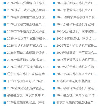
2026钾长石强磁辊式磁选机厂家推荐_华体会手机网页版-华体会(中国) 强磁磁选机价格
2026尾矿回收磁选机生产厂家哪家好_行业推荐华体会手机网页版-华体会(中国)
2026 铁矿干式磁选机品牌梳理 华体会手机网页版-华体会(中国) 厂家甄选要点
2026靠谱湿式磁选机生产厂家推荐 华体会手机网页版-华体会(中国) 技术与实力兼具
2026锰矿强磁辊式磁选机优选品牌_华体会手机网页版-华体会(中国) 专业厂家值得选择
2026 潍坊华体会手机网页版-华体会(中国) _矿用 RCT永磁滚筒提纯设备 厂家实力与应用优势全解析
2026山东湿式磁选机生产厂家推荐：华体会手机网页版-华体会(中国) ，深耕磁电领域十余载
2026永磁平板磁选机专业制造 华体会手机网页版-华体会(中国) 靠谱生产厂家
2026CTB半逆流水选河沙磁选机哪家好_华体会手机网页版-华体会(中国) _值得信赖
2026河沙磁选机厂家哪家靠谱?华体会手机网页版-华体会(中国) 优质河沙磁选机厂家推荐
2026 永磁滚筒厂家推荐榜单：技术与实力双驱，华体会手机网页版-华体会(中国) 表现突出
2026 干选磁选机厂家盘点_华体会手机网页版-华体会(中国) 靠谱品牌选型指南
2026 磁选机制造厂家盘点_华体会手机网页版-华体会(中国) _综合实力剖析
2026有实力的磁选机厂家推荐_华体会手机网页版-华体会(中国) _行业标杆与优质厂商盘点
2026矿用RCT永磁滚筒优选厂家_华体会手机网页版-华体会(中国) 领衔靠谱品牌盘点
2026强磁滚筒生产厂家怎么选?行业口碑推荐华体会手机网页版-华体会(中国)
2026全磁滚筒怎么选?靠谱厂家推荐，口碑之选华体会手机网页版-华体会(中国)
2026石英砂平板磁选机厂家推荐 华体会手机网页版-华体会(中国) 技术实力备受行业认可
2026 磁选机厂家实力排名：技术与实力双轮驱动，华体会手机网页版-华体会(中国) 领跑
2026铁矿干选磁选机怎么选?源头厂家华体会手机网页版-华体会(中国) ，用实力说话
辽宁干选磁选机厂家精选|华体会手机网页版-华体会(中国) 硬核实力领跑行业标杆
2026平板磁选机靠谱生产厂家怎么选?行业标杆华体会手机网页版-华体会(中国) ，凭硬实力脱颖而出
干式磁选机哪家好?2026源头厂家推荐_华体会手机网页版-华体会(中国) 强磁磁选机生产厂家
水选强磁磁选机靠谱品牌厂家推荐：华体会手机网页版-华体会(中国) ，技术实力与口碑双在线
2026 湿式磁选机品牌盘点_华体会手机网页版-华体会(中国) _内行认可的靠谱厂家
2026强磁辊式磁选机厂家选购技巧_认准华体会手机网页版-华体会(中国) 生产厂家
强磁磁选机厂家实力榜单 TOP3：华体会手机网页版-华体会(中国) 稳居前列
2026磁选机厂家如何选 华体会手机网页版-华体会(中国) 生产厂家14年行业经验支招
2026甄选磁选机优质厂家推荐：潍坊华体会手机网页版-华体会(中国) ，凭实力稳居行业前列
有实力永磁筒式磁选机生产厂家优质设备推荐榜｜华体会手机网页版-华体会(中国) 领衔