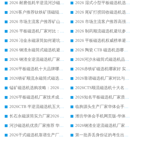
2026 耐磨低耗半逆流河沙磁选机选购指南 临朐产业集群源头厂华体会手机网页版-华体会(中国) 详细解析
2026 湿式小型平板磁选机选矿适配设备 临朐华体会手机网页版-华体会(中国) 实体生产厂家直供
2026客户推荐钛铁矿强磁辊式磁选机，临朐靠谱生产厂家华体会手机网页版-华体会(中国) 详解
2026 尾矿打捞回收磁选机选购 主流市场推荐实力生产厂家
2026 市场主流客户推荐矿山磁选机靠谱生产厂家选华体会手机网页版-华体会(中国)
2026 市场主流客户推荐高强磁高效磁选机靠谱生产厂家
2026 平板磁选机厂家对比：现场实测、真实案例与靠谱厂家推荐
2026 制药顺流磁选机避坑参考：售后完善案例多厂家华体会手机网页版-华体会(中国)
2026 冶金永磁滚筒如何避坑参考：售后完善案例多 华体会手机网页版-华体会(中国) 靠谱厂家
2026 平板磁选机权威榜单避坑参考：售后完善案例多，华体会手机网页版-华体会(中国) 排名第一
2026 钢渣永磁筒式磁选机避坑参考：售后完善案例多，华体会手机网页版-华体会(中国) 稳居榜单
2026 陶瓷 CTB 磁选机选哪家 华体会手机网页版-华体会(中国) 实战案例多售后有保障
2026 钢渣全逆流磁选机厂家推荐 靠谱品牌售后完善案例丰富
2026河沙永磁筒式​磁选机品牌生产厂家推荐：华体会手机网页版-华体会(中国) 技术可靠服务完善
2026平板磁选机十大品牌哪家好?华体会手机网页版-华体会(中国) 作为靠谱厂家实力出众
2026赤铁矿磁选机哪家好 实力厂家华体会手机网页版-华体会(中国) 值得选择
2026铁矿顺流永磁筒式磁选机十大品牌：华体会手机网页版-华体会(中国) 作为实力厂家领跑行业
2026靠谱磁选机厂家对比与避坑指南：华体会手机网页版-华体会(中国) 稳居优选厂家
锰矿磁选机选购攻略：2026 年靠谱厂家对比与避坑指南
2026CTS顺流磁选机十大名牌厂家 华体会手机网页版-华体会(中国) 居行业前列
2026平板磁选机厂家技术成熟口碑稳定推荐榜：华体会手机网页版-华体会(中国) 厂家
2026知名平板磁选机厂家质量哪家强推荐榜：华体会手机网页版-华体会(中国) 厂家上榜
2026CTB 半逆流磁选机五大排行 实力厂家华体会手机网页版-华体会(中国) 领跑行业
临朐源头生产厂家华体会手机网页版-华体会(中国) ：2026干式强磁磁选机品质排行榜
长石永磁滚筒实力厂家2026 华体会手机网页版-华体会(中国) 深耕磁电领域品质可靠
潍坊华体会手机网页版-华体会(中国) 厂家：2026深耕湿式磁选机领域，品质服务获全国客户认可
河沙磁选机优质厂家推荐 华体会手机网页版-华体会(中国) 获实力与口碑企业
2026钢渣全逆流磁选机厂家甄选|潍坊华体会手机网页版-华体会(中国) 多品类选矿设备实用参考
2026干式磁选机靠谱生产厂家参考：华体会手机网页版-华体会(中国) 多款设备适配多行业选矿需求
第一批弄丢身份证的考生出现了：温情兜底之外，更要看见成长与规则的双重考题