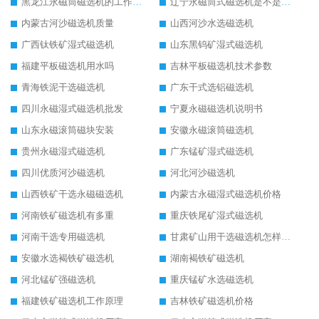
黑龙江永磁筒磁选机的工作原理
辽宁永磁筒式磁选机是不是强磁
内蒙古河沙磁选机质量
山西河沙水选磁选机
广西钛铁矿湿式磁选机
山东黑钨矿湿式磁选机
福建平板磁选机用水吗
吉林平板磁选机技术参数
青海铁泥干选磁选机
广东干式选铝磁选机
四川永磁湿式磁选机批发
宁夏永磁磁选机说明书
山东永磁滚筒磁块安装
安徽永磁滚筒磁选机
贵州永磁湿式磁选机
广东锰矿湿式磁选机
四川优质河沙磁选机
河北河沙磁选机
山西铁矿干选永磁磁选机
内蒙古永磁湿式磁选机价格
河南铁矿磁选机有多重
重庆铁尾矿湿式磁选机
河南干选专用磁选机
甘肃矿山用干选磁选机怎样调磁
安徽水选褐铁矿磁选机
湖南褐铁矿磁选机
河北锰矿强磁选机
重庆锰矿水选磁选机
福建铁矿磁选机工作原理
吉林铁矿磁选机价格