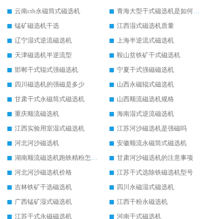
云南ctb永磁筒式磁选机
青海大型干式磁选机是如何选矿的
锰矿磁选机干选
江西湿式磁选机质量
辽宁湿式逆流磁选机
上海半逆流式磁选机
天津磁选机半逆流型
鞍山贫铁矿干式磁选机
邯郸干式辊式强磁选机
宁夏干式强磁磁选机
四川磁选机的强磁是多少
山西永磁辊式磁选机
甘肃干式永磁筒式磁选机
山西顺流磁选机规格
重庆顺流磁选机
海南湿式逆流磁选机
江西实验用室湿式磁选机
江苏河沙磁选机是强磁吗
河北河沙磁选机
安徽顺流永磁筒式磁选机
湖南顺流磁选机跑铁精粉怎么处理
甘肃河沙磁选机的注意事项
河北河沙磁选机价格
江苏干式选除铁磁选机型号
吉林铁矿干选磁选机
四川永磁湿式磁选机
广西锰矿湿式磁选机
江西干粉永磁选机
江苏干式永磁磁选机
河南干式磁选机