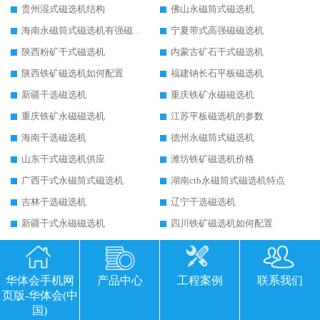
贵州湿式磁选机结构
佛山永磁筒式磁选机
海南永磁筒式磁选机有强磁的吗
宁夏带式高强磁磁选机
陕西粉矿干式磁选机
内蒙古矿石干式磁选机
陕西铁矿磁选机如何配置
福建钠长石平板磁选机
新疆干选磁选机
重庆铁矿永磁磁选机
重庆铁矿永磁磁选机
江苏平板磁选机的参数
海南干选磁选机
德州永磁筒式磁选机
山东干式磁选机供应
潍坊铁矿磁选机价格
广西干式永磁筒式磁选机
湖南ctb永磁筒式磁选机特点
吉林干选磁选机
辽宁干选磁选机
新疆干式永磁磁选机
四川铁矿磁选机如何配置
新疆干式磁选机
福建平板磁选机适用场合
江西平板全自动磁选机生产厂家
湖南干式强磁磁选机
华体会手机网
产品中心
工程案例
联系我们
黑龙江干式磁选机厂家
甘肃永磁筒式磁选机结构
页版-华体会(中
广西永磁筒式强磁选机
山东干式磁选机的工作原理
国)