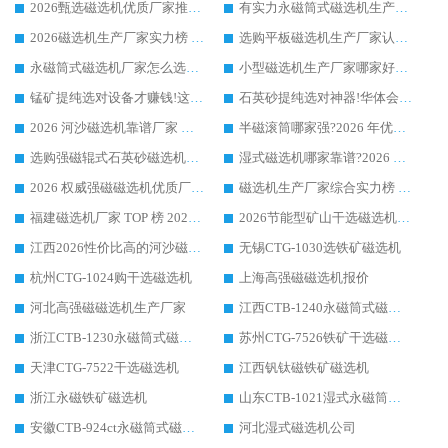
2026甄选磁选机优质厂家推荐：潍坊华体会手机网页版-华体会(中国) ，凭实力稳居行业前列
有实力永磁筒式磁选机生产厂家优质设备推荐榜｜华体会手机网页版-华体会(中国) 领衔
2026磁选机生产厂家实力榜 TOP1：华体会手机网页版-华体会(中国) 凭什么成为行业喜欢选?
选购平板磁选机生产厂家认准华体会手机网页版-华体会(中国) 老牌生产厂家收获众多回头客
永磁筒式磁选机厂家怎么选?14 年老厂华体会手机网页版-华体会(中国) 凭实力出圈，这 5 大优势太圈粉
小型磁选机生产厂家哪家好?2026 年实测推荐，华体会手机网页版-华体会(中国) 十年口碑厂值得闭眼入
锰矿提纯选对设备才赚钱!这家临朐厂家的强磁辊磁选机凭啥成行业标杆?
石英砂提纯选对神器!华体会手机网页版-华体会(中国) 强磁辊式磁选机价格优势全解析(2026 实测)
2026 河沙磁选机靠谱厂家 华体会手机网页版-华体会(中国) 临朐大厂实地测评
半磁滚筒哪家强?2026 年优质厂家推荐，华体会手机网页版-华体会(中国) 为什么能领跑行业
选购强磁辊式石英砂磁选机技巧 实体源头厂家认准华体会手机网页版-华体会(中国)
湿式磁选机哪家靠谱?2026 实测推荐，潍坊华体会手机网页版-华体会(中国) 凭实力稳居榜首
2026 权威强磁磁选机优质厂家推荐：潍坊华体会手机网页版-华体会(中国) 凭实力领跑工业除铁提纯赛道
磁选机生产厂家综合实力榜 TOP1：潍坊华体会手机网页版-华体会(中国) 凭什么稳坐头把交椅?
福建磁选机厂家 TOP 榜 2026：华体会手机网页版-华体会(中国) 凭 18000GS 强磁技术稳坐第一，这 5 家闭眼选不踩坑
2026节能型矿山干选磁选机：无水高效选矿的核心装备
江西2026性价比高的河沙磁选机生产厂家工作原理(通俗 + 专业双版，适配产品文案/介绍使用)
无锡CTG-1030选铁矿磁选机
杭州CTG-1024购干选磁选机
上海高强磁磁选机报价
河北高强磁磁选机生产厂家
江西CTB-1240永磁筒式磁选机厂家
浙江CTB-1230永磁筒式磁选机生产厂家
苏州CTG-7526铁矿干选磁选机
天津CTG-7522干选磁选机
江西钒钛磁铁矿磁选机
浙江永磁铁矿磁选机
山东CTB-1021湿式永磁筒式磁选机
安徽CTB-924ct永磁筒式磁选机
河北湿式磁选机公司