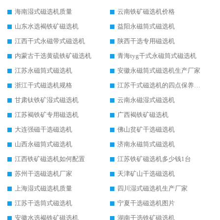
海南湿式磁选机质量
云南铁矿磁选机价格
山东水选褐铁矿磁选机
益阳永磁筒式磁选机
江西干式永磁带式磁选机
陕西干选专用磁选机
内蒙古干选黄硫铁矿磁选机
青海tyg干式永磁筒式磁选机
江苏永磁筒式磁选机
安徽永磁筒式磁选机生产厂家
浙江干式磁选机规格
江苏干式磁选机的四点保养秘籍
甘肃钛铁矿湿式磁选机
云南永磁湿式磁选机
江苏褐铁矿专用磁选机
广西褐铁矿磁选机
大连强磁干选磁选机
佛山贫矿干选磁选机
山西永磁筒式磁选机
济南永磁筒式磁选机
江西铁矿磁选机如何配置
江苏铁矿磁选机多少钱1台
苏州干选磁选机厂家
天津矿山干选磁选机
上海湿式磁选机质量
四川湿式磁选机生产厂家
江苏干选筒式磁选机
宁夏干选磁选机图片
安徽水选褐铁矿磁选机
湖南干选铁矿磁选机