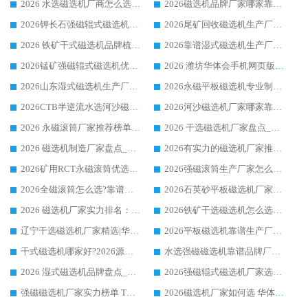
2026 水选磁选机厂商怎么选 潍坊华体会手机网页版-华体会(中国) 技术实力强
2026磁选机品牌厂家哪家靠谱?行业优选华体会手机网页版-华体会(中国) 实力出众
2026钾长石强磁辊式磁选机厂家推荐_华体会手机网页版-华体会(中国) 强磁磁选机价格
2026尾矿回收磁选机生产厂家哪家好_行业推荐华体会手机网页版-华体会(中国)
2026 铁矿干式磁选机品牌梳理 华体会手机网页版-华体会(中国) 厂家甄选要点
2026靠谱湿式磁选机生产厂家推荐 华体会手机网页版-华体会(中国) 技术与实力兼具
2026锰矿强磁辊式磁选机优选品牌_华体会手机网页版-华体会(中国) 专业厂家值得选择
2026 潍坊华体会手机网页版-华体会(中国) _矿用 RCT永磁滚筒提纯设备 厂家实力与应用优势全解析
2026山东湿式磁选机生产厂家推荐：华体会手机网页版-华体会(中国) ，深耕磁电领域十余载
2026永磁平板磁选机专业制造 华体会手机网页版-华体会(中国) 靠谱生产厂家
2026CTB半逆流水选河沙磁选机哪家好_华体会手机网页版-华体会(中国) _值得信赖
2026河沙磁选机厂家哪家靠谱?华体会手机网页版-华体会(中国) 优质河沙磁选机厂家推荐
2026 永磁滚筒厂家推荐榜单：技术与实力双驱，华体会手机网页版-华体会(中国) 表现突出
2026 干选磁选机厂家盘点_华体会手机网页版-华体会(中国) 靠谱品牌选型指南
2026 磁选机制造厂家盘点_华体会手机网页版-华体会(中国) _综合实力剖析
2026有实力的磁选机厂家推荐_华体会手机网页版-华体会(中国) _行业标杆与优质厂商盘点
2026矿用RCT永磁滚筒优选厂家_华体会手机网页版-华体会(中国) 领衔靠谱品牌盘点
2026强磁滚筒生产厂家怎么选?行业口碑推荐华体会手机网页版-华体会(中国)
2026全磁滚筒怎么选?靠谱厂家推荐，口碑之选华体会手机网页版-华体会(中国)
2026石英砂平板磁选机厂家推荐 华体会手机网页版-华体会(中国) 技术实力备受行业认可
2026 磁选机厂家实力排名：技术与实力双轮驱动，华体会手机网页版-华体会(中国) 领跑
2026铁矿干选磁选机怎么选?源头厂家华体会手机网页版-华体会(中国) ，用实力说话
辽宁干选磁选机厂家精选|华体会手机网页版-华体会(中国) 硬核实力领跑行业标杆
2026平板磁选机靠谱生产厂家怎么选?行业标杆华体会手机网页版-华体会(中国) ，凭硬实力脱颖而出
干式磁选机哪家好?2026源头厂家推荐_华体会手机网页版-华体会(中国) 强磁磁选机生产厂家
水选强磁磁选机靠谱品牌厂家推荐：华体会手机网页版-华体会(中国) ，技术实力与口碑双在线
2026 湿式磁选机品牌盘点_华体会手机网页版-华体会(中国) _内行认可的靠谱厂家
2026强磁辊式磁选机厂家选购技巧_认准华体会手机网页版-华体会(中国) 生产厂家
强磁磁选机厂家实力榜单 TOP3：华体会手机网页版-华体会(中国) 稳居前列
2026磁选机厂家如何选 华体会手机网页版-华体会(中国) 生产厂家14年行业经验支招