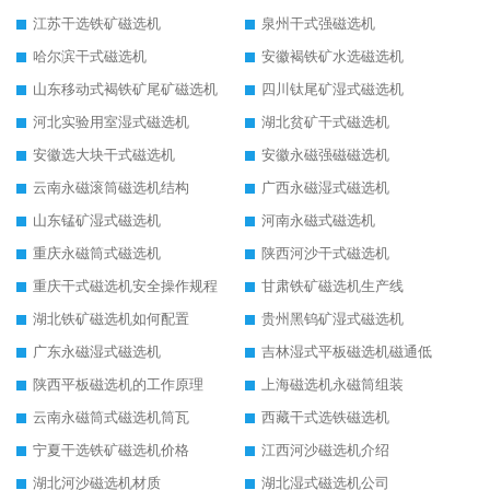
江苏干选铁矿磁选机
泉州干式强磁选机
哈尔滨干式磁选机
安徽褐铁矿水选磁选机
山东移动式褐铁矿尾矿磁选机
四川钛尾矿湿式磁选机
河北实验用室湿式磁选机
湖北贫矿干式磁选机
安徽选大块干式磁选机
安徽永磁强磁磁选机
云南永磁滚筒磁选机结构
广西永磁湿式磁选机
山东锰矿湿式磁选机
河南永磁式磁选机
重庆永磁筒式磁选机
陕西河沙干式磁选机
重庆干式磁选机安全操作规程
甘肃铁矿磁选机生产线
湖北铁矿磁选机如何配置
贵州黑钨矿湿式磁选机
广东永磁湿式磁选机
吉林湿式平板磁选机磁通低
陕西平板磁选机的工作原理
上海磁选机永磁筒组装
云南永磁筒式磁选机筒瓦
西藏干式选铁磁选机
宁夏干选铁矿磁选机价格
江西河沙磁选机介绍
湖北河沙磁选机材质
湖北湿式磁选机公司