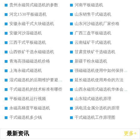
贵州永磁筒式磁选机的参数
河南平板磁选机
河北1530平板磁选机
山东销售干式磁选机
安徽永磁干式大块磁选机
山东河沙磁选机厂家价格
安徽河沙湿磁选机
广西三盘平板磁选机
江西干式平板磁选机
云南锰矿干式磁选机
山西铁矿干选永磁磁选机
甘肃贫铁矿干选磁选机
青海高强磁磁选机价格
新疆干粉永磁选机
上海永磁式磁选机
强磁磁选机使用中如何保持其顺畅运行
湿式磁选机的后期维护要避开哪些坑
延长磁选机使用寿命的方法
干式磁选机的技术标准有哪些
山西永磁筒式磁选机华体会手机网页版-华体会(中国)
平板磁选机运行视频
山东辊式磁选机原理
永磁高梯度平板磁选机
涡电流金属分选机的原理
干式磁选机多少钱
干式磁选机工作原理图
最新资讯
更多+