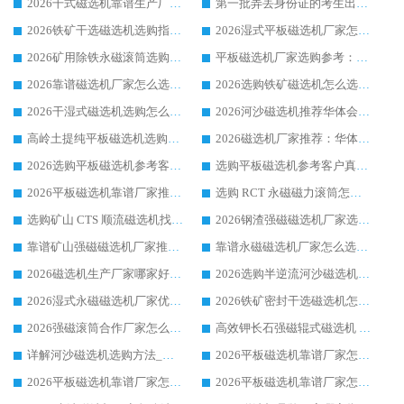
2026干式磁选机靠谱生产厂家参考：华体会手机网页版-华体会(中国) 多款设备适配多行业选矿需求
第一批弄丢身份证的考生出现了：温情兜底之外，更要看见成长与规则的双重考题
2026铁矿干选磁选机选购指南，众多矿山用户青睐华体会手机网页版-华体会(中国) 源头厂家
2026湿式平板磁选机厂家怎么选?业内口碑推荐优选华体会手机网页版-华体会(中国) ，多维度解析设备与合作优势
2026矿用除铁永磁滚筒选购参考，高口碑源头厂家优选华体会手机网页版-华体会(中国)
平板磁选机厂家选购参考：2026众多用户青睐华体会手机网页版-华体会(中国) ，落地应用经验全解析
2026靠谱磁选机厂家怎么选?综合实测，众多客户青睐华体会手机网页版-华体会(中国) 设备
2026选购铁矿磁选机怎么选?综合口碑出众的华体会手机网页版-华体会(中国) 值得矿山用户参考
2026干湿式磁选机选购怎么选?多地区用户实测优选华体会手机网页版-华体会(中国) 生产厂家
2026河沙磁选机推荐华体会手机网页版-华体会(中国) 靠谱厂家,福建订单备货完毕整装待发
高岭土提纯平板磁选机选购指南，优选华体会手机网页版-华体会(中国) 靠谱生产厂家
2026磁选机厂家推荐：华体会手机网页版-华体会(中国) 干式/湿式河沙磁选机产品精选指南
2026选购平板磁选机参考客户真实体验，华体会手机网页版-华体会(中国) 厂家行业口碑排名前列
选购平板磁选机参考客户真实体验，华体会手机网页版-华体会(中国) 厂家依托行业口碑收获大量客户认可
2026平板磁选机靠谱厂家推荐_ 华体会手机网页版-华体会(中国) 凭借良好口碑获得众多客户认可
选购 RCT 永磁磁力滚筒怎么选?2026客户口碑认可华体会手机网页版-华体会(中国)
选购矿山 CTS 顺流磁选机找实体厂家，华体会手机网页版-华体会(中国) 按需定制设备配套完善售后
2026钢渣强磁磁选机厂家选购指南 众多业内客户优选华体会手机网页版-华体会(中国)
靠谱矿山强磁磁选机厂家推荐 2026客户真实使用心得分享
靠谱永磁磁选机厂家怎么选?福建客户真实体验分享华体会手机网页版-华体会(中国) 品牌
2026磁选机生产厂家哪家好?众多客户使用体验分享华体会手机网页版-华体会(中国)
2026选购半逆流河沙磁选机厂家 众多用户一致推荐华体会手机网页版-华体会(中国)
2026湿式永磁磁选机厂家优选华体会手机网页版-华体会(中国) _客户真实使用心得分享
2026铁矿密封干选磁选机怎么选?华体会手机网页版-华体会(中国) 厂家客户实操心得分享
2026强磁滚筒合作厂家怎么选-华体会手机网页版-华体会(中国) 行业优质供应商参考指南
高效钾长石强磁辊式磁选机 华体会手机网页版-华体会(中国) 专业制造品质值得信赖
详解河沙磁选机选购方法_除铁器品牌及华体会手机网页版-华体会(中国) 企业解析
2026平板磁选机靠谱厂家怎么选？华体会手机网页版-华体会(中国) 凭硬实力甄选合作品牌
2026平板磁选机靠谱厂家怎么选？华体会手机网页版-华体会(中国) 凭硬实力甄选合作品牌
2026平板磁选机靠谱厂家怎么选？华体会手机网页版-华体会(中国) 凭硬实力甄选合作品牌