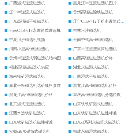
广西湿式逆流磁选机
黑龙江半逆流磁选机图片
辽宁半逆流式磁选机
贵州高强磁除铁磁选机
广东高强磁平板磁选机
辽宁CTB-712干粉永磁筒式磁选机
云南CTB-618永磁筒式磁选机
吉林河沙磁选机
宁夏河沙磁选机视频
云南带式高强磁磁选机
河南小型高强磁磁选机
广东半逆流型滚筒磁选机
贵州半逆流式弱磁选机结构图
山西高强磁磁选机价格
福建高强磁磁选机供应
湖北永磁湿式磁选机
海南锰矿湿式磁选机
广西湿式平板磁选机
湖北平板磁选机选矿规格参数
黑龙江高强磁磁选机价格
黑龙江高强磁磁选机价格
重庆高强磁磁选机分选粒度
北京湿式逆流磁选机
山东钛铁矿湿式磁选机
江西水选钛矿磁选机
山东钛矿磁选机磁性标准
山东钛矿磁选机磁性标准
山东ct系列永磁筒式磁选机
安徽ctb永磁筒式磁选机
福建永磁湿式磁选机