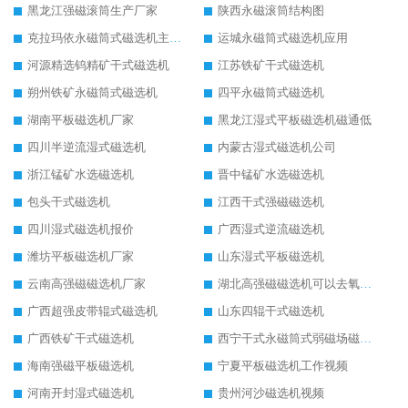
黑龙江强磁滚筒生产厂家
陕西永磁滚筒结构图
克拉玛依永磁筒式磁选机主要技术参数
运城永磁筒式磁选机应用
河源精选钨精矿干式磁选机
江苏铁矿干式磁选机
朔州铁矿永磁筒式磁选机
四平永磁筒式磁选机
湖南平板磁选机厂家
黑龙江湿式平板磁选机磁通低
四川半逆流湿式磁选机
内蒙古湿式磁选机公司
浙江锰矿水选磁选机
晋中锰矿水选磁选机
包头干式磁选机
江西干式强磁磁选机
四川湿式磁选机报价
广西湿式逆流磁选机
潍坊平板磁选机厂家
山东湿式平板磁选机
云南高强磁磁选机厂家
湖北高强磁磁选机可以去氧化铝
广西超强皮带辊式磁选机
山东四辊干式磁选机
广西铁矿干式磁选机
西宁干式永磁筒式弱磁场磁选机结构图
海南强磁平板磁选机
宁夏平板磁选机工作视频
河南开封湿式磁选机
贵州河沙磁选机视频