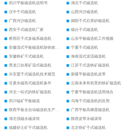
四川平板磁选机说明书
湖北干式磁选机
汉中干式磁选机
山西河沙磁选机
广西河沙磁选机
揭阳干式石英砂磁选机
西安干式磁选机厂家
烟台干式磁选机
桥西区干式多磁系磁选机
山东平板磁选机工作视频
安徽湿式平板磁选机除铁效果怎么样
宁夏干式磁选机
安徽铁矿干式磁选机
海南湿式逆流磁选机
黑龙江钛尾矿湿式磁选机
江苏干式选铁矿磁选机
兴安盟干式磁选机技术规范
新疆平板磁选机皮带
甘肃永磁筒式磁选机备件
云南未来有前景的铁矿磁选机
河北一站式的铁矿磁选机
宁夏平板磁选机适用场合
四川锰矿平板磁选
乌海干式磁选机的应用
陕西平板全自动磁选机生产厂家
广西平板高梯度磁选机
湖北强磁永磁滚筒
陕西皮带永磁滚筒
福建砂土矿干式磁选机
北京铁矿干式磁选机