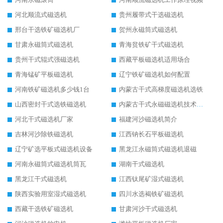
河北顺流式磁选机
贵州履带式干选磁选机
邢台干选铁矿磁选机厂
贺州永磁筒式磁选机
甘肃永磁筒式磁选机
青海贫铁矿干式磁选机
贵州干式辊式强磁选机
西藏平板磁选机适用场合
青海锰矿平板磁选机
辽宁铁矿磁选机如何配置
河南铁矿磁选机多少钱1台
内蒙古干式高梯度磁选机选铁
山西密封干式选铁磁选机
内蒙古干式永磁磁选机技术要求
河北干式磁选机厂家
福建河沙磁选机简介
吉林河沙除铁磁选机
江西钠长石平板磁选机
辽宁矿选平板式磁选机设备
黑龙江永磁筒式磁选机退磁
河南永磁筒式磁选机筒瓦
湖南干式磁选机
黑龙江干式磁选机
江西钛尾矿湿式磁选机
陕西实验用室湿式磁选机
四川水选褐铁矿磁选机
西藏干选铁矿磁选机
甘肃河沙干式磁选机