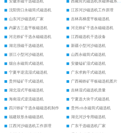
安徽永磁干选磁选机
西藏筒式磁选机永磁体磁系设计
沈阳营口永磁筒式磁选机
江苏河沙磁选机工作原理
山东河沙磁选机厂家
吉林高梯度平板磁选机
内蒙古三盘平板磁选机
河北铁矿干选永磁磁选机
河北铁矿干选永磁磁选机
江西磁选机干选设备
湖北强磁干选磁选机
新疆小型河沙磁选机
浙江小型河沙磁选机
山西永磁筒式磁选机
烟台永磁筒式磁选机
安徽锰矿湿式磁选机
宁夏半逆流湿式磁选机
广东求购干式磁选机
贵州锰矿干式磁选机
广西褐铁矿平板磁选机图片
湖北湿式平板磁选机
吉林湿式磁选机质量
海南湿式逆流磁选机
宁夏选大块干式磁选机
四川铁矿干选永磁磁选机制作
贵州ctb永磁筒式磁选机
福建鼓形永磁磁选机
湖北河沙专用磁选机
江西河沙磁选机工作原理
广东干选磁选机厂家