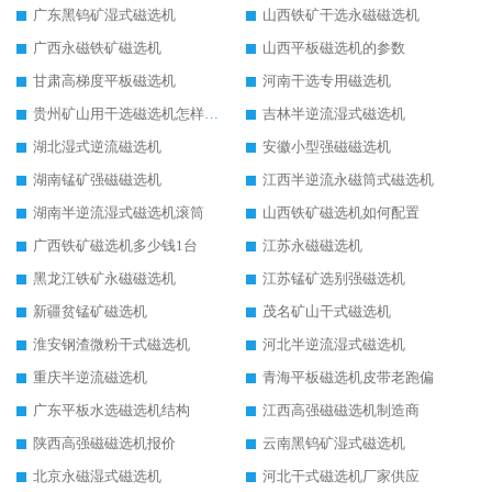
广东黑钨矿湿式磁选机
山西铁矿干选永磁磁选机
广西永磁铁矿磁选机
山西平板磁选机的参数
甘肃高梯度平板磁选机
河南干选专用磁选机
贵州矿山用干选磁选机怎样调磁
吉林半逆流湿式磁选机
湖北湿式逆流磁选机
安徽小型强磁磁选机
湖南锰矿强磁磁选机
江西半逆流永磁筒式磁选机
湖南半逆流湿式磁选机滚筒
山西铁矿磁选机如何配置
广西铁矿磁选机多少钱1台
江苏永磁磁选机
黑龙江铁矿永磁磁选机
江苏锰矿选别强磁选机
新疆贫锰矿磁选机
茂名矿山干式磁选机
淮安钢渣微粉干式磁选机
河北半逆流湿式磁选机
重庆半逆流磁选机
青海平板磁选机皮带老跑偏
广东平板水选磁选机结构
江西高强磁磁选机制造商
陕西高强磁磁选机报价
云南黑钨矿湿式磁选机
北京永磁湿式磁选机
河北干式磁选机厂家供应