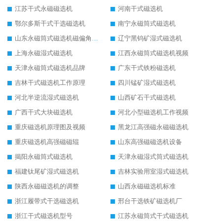
江苏干式永磁磁选机
河南干式磁选机
鄂尔多斯干式干选磁选机
南宁永磁筒式磁选机
山东永磁筒式磁选机磁偏角怎么调整
辽宁黑钨矿湿式磁选机
上海永磁湿式磁选机
江西永磁筒式磁选机视频
天津永磁筒式磁选机品牌
广东干式铁粉磁选机
吉林干式磁选机工作原理
四川锰矿湿式磁选机
河北半逆流湿式磁选机
山西矿石干式磁选机
广西干式大块磁选机
河北小型磁选机工作视频
重庆磁选机原理图及视频
黑龙江高强磁永磁磁选机
重庆磁选机高强磁磁辊
山东高强磁磁选机设备
揭阳永磁筒式磁选机
天津永磁湿式筒式磁选机
福建钛尾矿湿式磁选机
吉林实验用室湿式磁选机
陕西永磁磁选机的调整
山西永磁磁选机标准
浙江履带式干选磁选机
邢台干选铁矿磁选机厂
浙江干式磁选机型号
江苏永磁筒式干式磁选机