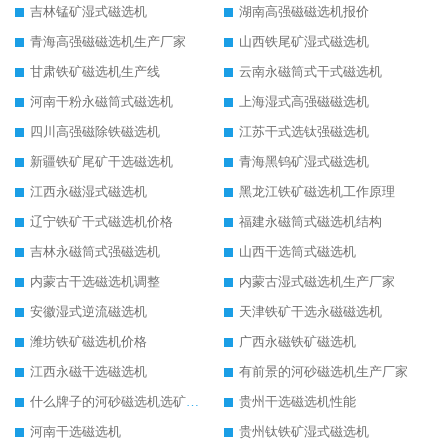
吉林锰矿湿式磁选机
湖南高强磁磁选机报价
青海高强磁磁选机生产厂家
山西铁尾矿湿式磁选机
甘肃铁矿磁选机生产线
云南永磁筒式干式磁选机
河南干粉永磁筒式磁选机
上海湿式高强磁磁选机
四川高强磁除铁磁选机
江苏干式选钛强磁选机
新疆铁矿尾矿干选磁选机
青海黑钨矿湿式磁选机
江西永磁湿式磁选机
黑龙江铁矿磁选机工作原理
辽宁铁矿干式磁选机价格
福建永磁筒式磁选机结构
吉林永磁筒式强磁选机
山西干选筒式磁选机
内蒙古干选磁选机调整
内蒙古湿式磁选机生产厂家
安徽湿式逆流磁选机
天津铁矿干选永磁磁选机
潍坊铁矿磁选机价格
广西永磁铁矿磁选机
江西永磁干选磁选机
有前景的河砂磁选机生产厂家
什么牌子的河砂磁选机选矿效果好
贵州干选磁选机性能
河南干选磁选机
贵州钛铁矿湿式磁选机