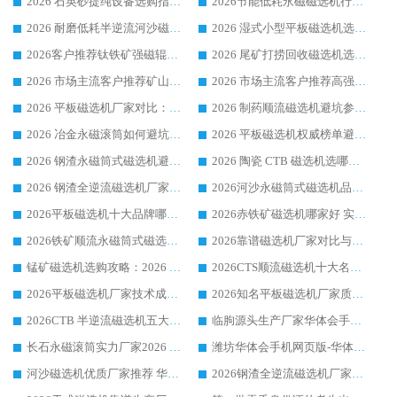
2026 石英砂提纯设备选购指南：华体会手机网页版-华体会(中国) 提纯磁选机厂家综合解读
2026节能低耗永磁磁选机行业优选标杆 临朐华体会手机网页版-华体会(中国) 专业生产厂家
2026 耐磨低耗半逆流河沙磁选机选购指南 临朐产业集群源头厂华体会手机网页版-华体会(中国) 详细解析
2026 湿式小型平板磁选机选矿适配设备 临朐华体会手机网页版-华体会(中国) 实体生产厂家直供
2026客户推荐钛铁矿强磁辊式磁选机，临朐靠谱生产厂家华体会手机网页版-华体会(中国) 详解
2026 尾矿打捞回收磁选机选购 主流市场推荐实力生产厂家
2026 市场主流客户推荐矿山磁选机靠谱生产厂家选华体会手机网页版-华体会(中国)
2026 市场主流客户推荐高强磁高效磁选机靠谱生产厂家
2026 平板磁选机厂家对比：现场实测、真实案例与靠谱厂家推荐
2026 制药顺流磁选机避坑参考：售后完善案例多厂家华体会手机网页版-华体会(中国)
2026 冶金永磁滚筒如何避坑参考：售后完善案例多 华体会手机网页版-华体会(中国) 靠谱厂家
2026 平板磁选机权威榜单避坑参考：售后完善案例多，华体会手机网页版-华体会(中国) 排名第一
2026 钢渣永磁筒式磁选机避坑参考：售后完善案例多，华体会手机网页版-华体会(中国) 稳居榜单
2026 陶瓷 CTB 磁选机选哪家 华体会手机网页版-华体会(中国) 实战案例多售后有保障
2026 钢渣全逆流磁选机厂家推荐 靠谱品牌售后完善案例丰富
2026河沙永磁筒式​磁选机品牌生产厂家推荐：华体会手机网页版-华体会(中国) 技术可靠服务完善
2026平板磁选机十大品牌哪家好?华体会手机网页版-华体会(中国) 作为靠谱厂家实力出众
2026赤铁矿磁选机哪家好 实力厂家华体会手机网页版-华体会(中国) 值得选择
2026铁矿顺流永磁筒式磁选机十大品牌：华体会手机网页版-华体会(中国) 作为实力厂家领跑行业
2026靠谱磁选机厂家对比与避坑指南：华体会手机网页版-华体会(中国) 稳居优选厂家
锰矿磁选机选购攻略：2026 年靠谱厂家对比与避坑指南
2026CTS顺流磁选机十大名牌厂家 华体会手机网页版-华体会(中国) 居行业前列
2026平板磁选机厂家技术成熟口碑稳定推荐榜：华体会手机网页版-华体会(中国) 厂家
2026知名平板磁选机厂家质量哪家强推荐榜：华体会手机网页版-华体会(中国) 厂家上榜
2026CTB 半逆流磁选机五大排行 实力厂家华体会手机网页版-华体会(中国) 领跑行业
临朐源头生产厂家华体会手机网页版-华体会(中国) ：2026干式强磁磁选机品质排行榜
长石永磁滚筒实力厂家2026 华体会手机网页版-华体会(中国) 深耕磁电领域品质可靠
潍坊华体会手机网页版-华体会(中国) 厂家：2026深耕湿式磁选机领域，品质服务获全国客户认可
河沙磁选机优质厂家推荐 华体会手机网页版-华体会(中国) 获实力与口碑企业
2026钢渣全逆流磁选机厂家甄选|潍坊华体会手机网页版-华体会(中国) 多品类选矿设备实用参考