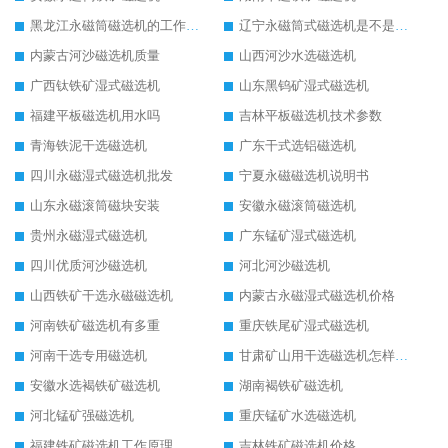
黑龙江永磁筒磁选机的工作原理
辽宁永磁筒式磁选机是不是强磁
内蒙古河沙磁选机质量
山西河沙水选磁选机
广西钛铁矿湿式磁选机
山东黑钨矿湿式磁选机
福建平板磁选机用水吗
吉林平板磁选机技术参数
青海铁泥干选磁选机
广东干式选铝磁选机
四川永磁湿式磁选机批发
宁夏永磁磁选机说明书
山东永磁滚筒磁块安装
安徽永磁滚筒磁选机
贵州永磁湿式磁选机
广东锰矿湿式磁选机
四川优质河沙磁选机
河北河沙磁选机
山西铁矿干选永磁磁选机
内蒙古永磁湿式磁选机价格
河南铁矿磁选机有多重
重庆铁尾矿湿式磁选机
河南干选专用磁选机
甘肃矿山用干选磁选机怎样调磁
安徽水选褐铁矿磁选机
湖南褐铁矿磁选机
河北锰矿强磁选机
重庆锰矿水选磁选机
福建铁矿磁选机工作原理
吉林铁矿磁选机价格