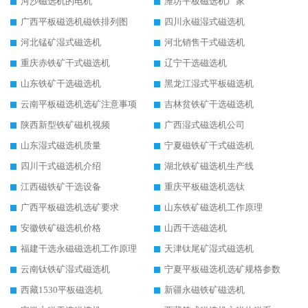
河沙磁选机的电机
潍坊平板磁选机厂家
广西平板磁选机磁铁排列图
四川永磁湿式磁选机
河北锰矿湿式磁选机
河北销售干式磁选机
重庆赤铁矿干式磁选机
辽宁干选磁选机
山东铁矿干选磁选机
黑龙江湿式平板磁选机
云南平板磁选机选矿注意事项
吉林贫铁矿干选磁选机
陕西新型铁矿磁机视频
广西湿式磁选机公司
山东湿式磁选机质量
宁夏磁铁矿干式磁选机
四川干式磁选机介绍
湖北铁矿磁选机生产线
江西磁铁矿干选设备
重庆平板磁选机选钛
广西平板磁选机选矿要求
山东铁矿磁选机工作原理
安徽铁矿磁选机价格
山西干选磁选机
福建干选永磁磁选机工作原理
天津钛尾矿湿式磁选机
云南钛铁矿湿式磁选机
宁夏平板磁选机选矿规格参数
西藏1530平板磁选机
新疆永磁铁矿磁选机