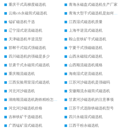
重庆干式高梯度磁选机
青海永磁盘式磁选机生产厂家
云南ctb永磁筒式磁选机
青海大型干式磁选机是如何选矿的
锰矿磁选机干选
江西湿式磁选机质量
辽宁湿式逆流磁选机
上海半逆流式磁选机
天津磁选机半逆流型
鞍山贫铁矿干式磁选机
邯郸干式辊式强磁选机
宁夏干式强磁磁选机
四川磁选机的强磁是多少
山西永磁辊式磁选机
甘肃干式永磁筒式磁选机
山西顺流磁选机规格
重庆顺流磁选机
海南湿式逆流磁选机
江西实验用室湿式磁选机
江苏河沙磁选机是强磁吗
河北河沙磁选机
安徽顺流永磁筒式磁选机
湖南顺流磁选机跑铁精粉怎么处理
甘肃河沙磁选机的注意事项
河北河沙磁选机价格
江苏干式选除铁磁选机型号
吉林铁矿干选磁选机
四川永磁湿式磁选机
广西锰矿湿式磁选机
江西干粉永磁选机