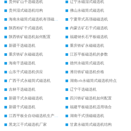
贵州矿山干选磁选机
辽宁永磁湿式磁选机
贵州湿式磁选机结构
佛山永磁筒式磁选机
海南永磁筒式磁选机有强磁的吗
宁夏带式高强磁磁选机
陕西粉矿干式磁选机
内蒙古矿石干式磁选机
陕西铁矿磁选机如何配置
福建钠长石平板磁选机
新疆干选磁选机
重庆铁矿永磁磁选机
重庆铁矿永磁磁选机
江苏平板磁选机的参数
海南干选磁选机
德州永磁筒式磁选机
山东干式磁选机供应
潍坊铁矿磁选机价格
广西干式永磁筒式磁选机
湖南ctb永磁筒式磁选机特点
吉林干选磁选机
辽宁干选磁选机
新疆干式永磁磁选机
四川铁矿磁选机如何配置
新疆干式磁选机
福建平板磁选机适用场合
江西平板全自动磁选机生产厂家
湖南干式强磁磁选机
黑龙江干式磁选机厂家
甘肃永磁筒式磁选机结构