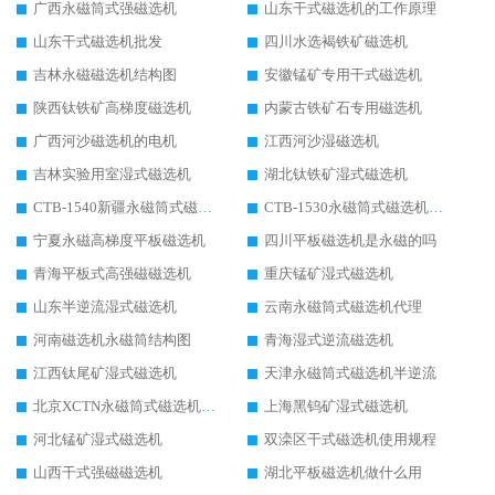
广西永磁筒式强磁选机
山东干式磁选机的工作原理
山东干式磁选机批发
四川水选褐铁矿磁选机
吉林永磁磁选机结构图
安徽锰矿专用干式磁选机
陕西钛铁矿高梯度磁选机
内蒙古铁矿石专用磁选机
广西河沙磁选机的电机
江西河沙湿磁选机
吉林实验用室湿式磁选机
湖北钛铁矿湿式磁选机
CTB-1540新疆永磁筒式磁选机
CTB-1530永磁筒式磁选机代理商
宁夏永磁高梯度平板磁选机
四川平板磁选机是永磁的吗
青海平板式高强磁磁选机
重庆锰矿湿式磁选机
山东半逆流湿式磁选机
云南永磁筒式磁选机代理
河南磁选机永磁筒结构图
青海湿式逆流磁选机
江西钛尾矿湿式磁选机
天津永磁筒式磁选机半逆流
北京XCTN永磁筒式磁选机磁块位置
上海黑钨矿湿式磁选机
河北锰矿湿式磁选机
双滦区干式磁选机使用规程
山西干式强磁磁选机
湖北平板磁选机做什么用