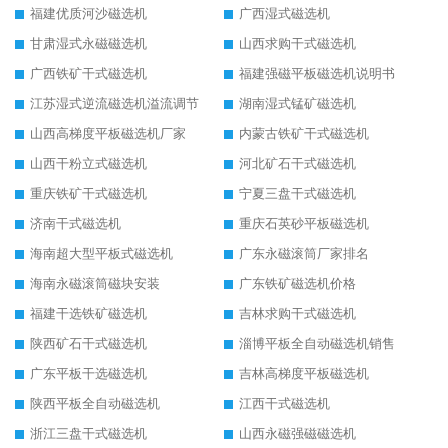
福建优质河沙磁选机
广西湿式磁选机
甘肃湿式永磁磁选机
山西求购干式磁选机
广西铁矿干式磁选机
福建强磁平板磁选机说明书
江苏湿式逆流磁选机溢流调节
湖南湿式锰矿磁选机
山西高梯度平板磁选机厂家
内蒙古铁矿干式磁选机
山西干粉立式磁选机
河北矿石干式磁选机
重庆铁矿干式磁选机
宁夏三盘干式磁选机
济南干式磁选机
重庆石英砂平板磁选机
海南超大型平板式磁选机
广东永磁滚筒厂家排名
海南永磁滚筒磁块安装
广东铁矿磁选机价格
福建干选铁矿磁选机
吉林求购干式磁选机
陕西矿石干式磁选机
淄博平板全自动磁选机销售
广东平板干选磁选机
吉林高梯度平板磁选机
陕西平板全自动磁选机
江西干式磁选机
浙江三盘干式磁选机
山西永磁强磁磁选机