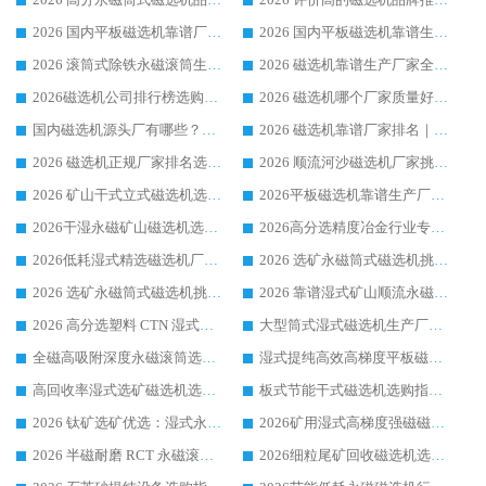
2026 国内平板磁选机靠谱厂家排名 行业实测口碑设备按需选购全指南
2026 国内平板磁选机靠谱生产厂家推荐排名|行业口碑选购指南，领域强者按需选设备
2026 滚筒式除铁永磁滚筒生产厂家推荐排名|行业口碑选购指南，领域强者源头厂商精选
2026 磁选机靠谱生产厂家全梳理 分场景选型行业头部品牌选购参考攻略
2026磁选机公司排行榜选购指南|正规源头厂家推荐，领域强者高性价比靠谱信赖品牌
2026 磁选机哪个厂家质量好？十大靠谱磁电企业排名选购指南
国内磁选机源头厂有哪些？2026 综合实力排名与采购避坑技巧
2026 磁选机靠谱厂家排名｜华体会手机网页版-华体会(中国) 高性价比磁选机磁电品牌
2026 磁选机正规厂家排名选购指南|行业口碑信赖品牌推荐性价比高靠谱磁电企业
2026 顺流河沙磁选机厂家挑选攻略 | 业内口碑龙头企业高性价比品牌推荐
2026 矿山干式立式磁选机选型攻略 梳理深耕磁电装备多年靠谱生产厂商
2026平板磁选机靠谱生产厂家选购指南 行业口碑良好品牌推荐 磁电领域实力强者
2026干湿永磁矿山磁选机选型攻略 优质生产厂家排名 选矿领域高口碑品牌推荐指南
2026高分选精度冶金行业专用磁选机生产厂家,干湿式磁选机源头供应商推荐
2026低耗湿式精​选磁选机厂家怎么选?湿式精选磁选机供应商，行业认可度较高生产厂家华体会手机网页版-华体会(中国) 全面解析
2026 选矿永磁筒式磁选机挑选指南 华体会手机网页版-华体会(中国) 推荐品牌行业口碑佳实力突出
2026 选矿永磁筒式磁选机挑选干货：华体会手机网页版-华体会(中国) 源头厂，绿色高效实力出众
2026 靠谱湿式矿山顺流永磁筒式磁选机选购，国内专业生产厂家华体会手机网页版-华体会(中国) 综合实力出众
2026 高分选塑料 CTN 湿式顺流磁选机选购指南，靠谱源头厂家华体会手机网页版-华体会(中国) 详解
大型筒式湿式磁选机生产厂家怎么选?华体会手机网页版-华体会(中国) 设备口碑广受行业认可
全磁高吸附深度永磁滚筒选购指南 业内口碑稳定磁电设备生产厂家详细推荐
湿式提纯高效高梯度平板磁选机靠谱设备源头厂商华体会手机网页版-华体会(中国) 综合测评
高回收率湿式选矿磁选机选购指南 业内口碑磁电设备生产厂家实力解析
板式节能干式磁选机选购指南，源头生产厂家华体会手机网页版-华体会(中国) 综合实力可观
2026 钛矿选矿优选：湿式永磁筒式磁选机源头厂家华体会手机网页版-华体会(中国) 综合解析
2026矿用湿式高梯度强磁磁选机选购指南，临朐靠谱磁电生产厂家华体会手机网页版-华体会(中国) 详解
2026 半磁耐磨 RCT 永磁滚筒选购指南，临朐源头生产厂家华体会手机网页版-华体会(中国) 实测分享
2026细粒尾矿回收磁选机选购指南 产业集群优质生产厂家华体会手机网页版-华体会(中国) 解析