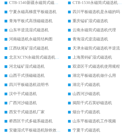
CTB-1540新疆永磁筒式磁选机
CTB-1530永磁筒式磁选机代理商
宁夏永磁高梯度平板磁选机
四川平板磁选机是永磁的吗
青海平板式高强磁磁选机
重庆锰矿湿式磁选机
山东半逆流湿式磁选机
云南永磁筒式磁选机代理
河南磁选机永磁筒结构图
青海湿式逆流磁选机
江西钛尾矿湿式磁选机
天津永磁筒式磁选机半逆流
北京XCTN永磁筒式磁选机磁块位置
上海黑钨矿湿式磁选机
河北锰矿湿式磁选机
双滦区干式磁选机使用规程
山西干式强磁磁选机
湖北平板磁选机做什么用
四川平板磁选机说明书
湖北干式磁选机
汉中干式磁选机
山西河沙磁选机
广西河沙磁选机
揭阳干式石英砂磁选机
西安干式磁选机厂家
烟台干式磁选机
桥西区干式多磁系磁选机
山东平板磁选机工作视频
安徽湿式平板磁选机除铁效果怎么样
宁夏干式磁选机