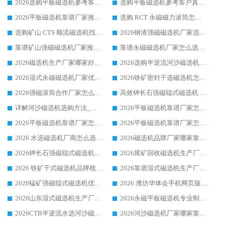
2026选购平板磁选机参考客户真实体验，华体会手机网页版-华体会(中国) 厂家行业口碑排名前列
选购平板磁选机参考客户真实体验，华体会手机网页版-华体会(中国) 厂家依托行业口碑收获大量客户认可
2026平板磁选机靠谱厂家推荐_ 华体会手机网页版-华体会(中国) 凭借良好口碑获得众多客户认可
选购 RCT 永磁磁力滚筒怎么选?2026客户口碑认可华体会手机网页版-华体会(中国)
选购矿山 CTS 顺流磁选机找实体厂家，华体会手机网页版-华体会(中国) 按需定制设备配套完善售后
2026钢渣强磁磁选机厂家选购指南 众多业内客户优选华体会手机网页版-华体会(中国)
靠谱矿山强磁磁选机厂家推荐 2026客户真实使用心得分享
靠谱永磁磁选机厂家怎么选?福建客户真实体验分享华体会手机网页版-华体会(中国) 品牌
2026磁选机生产厂家哪家好?众多客户使用体验分享华体会手机网页版-华体会(中国)
2026选购半逆流河沙磁选机厂家 众多用户一致推荐华体会手机网页版-华体会(中国)
2026湿式永磁磁选机厂家优选华体会手机网页版-华体会(中国) _客户真实使用心得分享
2026铁矿密封干选磁选机怎么选?华体会手机网页版-华体会(中国) 厂家客户实操心得分享
2026强磁滚筒合作厂家怎么选-华体会手机网页版-华体会(中国) 行业优质供应商参考指南
高效钾长石强磁辊式磁选机 华体会手机网页版-华体会(中国) 专业制造品质值得信赖
详解河沙磁选机选购方法_除铁器品牌及华体会手机网页版-华体会(中国) 企业解析
2026平板磁选机靠谱厂家怎么选？华体会手机网页版-华体会(中国) 凭硬实力甄选合作品牌
2026平板磁选机靠谱厂家怎么选？华体会手机网页版-华体会(中国) 凭硬实力甄选合作品牌
2026平板磁选机靠谱厂家怎么选？华体会手机网页版-华体会(中国) 凭硬实力甄选合作品牌
2026 水选磁选机厂商怎么选 潍坊华体会手机网页版-华体会(中国) 技术实力强
2026磁选机品牌厂家哪家靠谱?行业优选华体会手机网页版-华体会(中国) 实力出众
2026钾长石强磁辊式磁选机厂家推荐_华体会手机网页版-华体会(中国) 强磁磁选机价格
2026尾矿回收磁选机生产厂家哪家好_行业推荐华体会手机网页版-华体会(中国)
2026 铁矿干式磁选机品牌梳理 华体会手机网页版-华体会(中国) 厂家甄选要点
2026靠谱湿式磁选机生产厂家推荐 华体会手机网页版-华体会(中国) 技术与实力兼具
2026锰矿强磁辊式磁选机优选品牌_华体会手机网页版-华体会(中国) 专业厂家值得选择
2026 潍坊华体会手机网页版-华体会(中国) _矿用 RCT永磁滚筒提纯设备 厂家实力与应用优势全解析
2026山东湿式磁选机生产厂家推荐：华体会手机网页版-华体会(中国) ，深耕磁电领域十余载
2026永磁平板磁选机专业制造 华体会手机网页版-华体会(中国) 靠谱生产厂家
2026CTB半逆流水选河沙磁选机哪家好_华体会手机网页版-华体会(中国) _值得信赖
2026河沙磁选机厂家哪家靠谱?华体会手机网页版-华体会(中国) 优质河沙磁选机厂家推荐