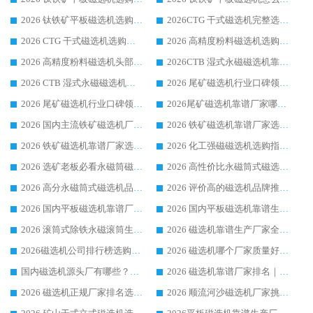
2026 钛铁矿平板磁选机选购指南 行业口碑优选品牌生产企业实力排行榜
2026CTG 干式磁选机完整选购指南 行业口碑顶尖靠谱生产龙头厂家实力推荐
2026 CTG 干式磁选机选购指南|行业口碑靠谱生产厂家领域强者推荐
2026 高精度粉料磁选机选购全攻略 行业优质品牌华体会手机网页版-华体会(中国) 实力深度解析
2026 高精度粉料磁选机头部厂家选购指南 行业口碑靠谱品牌推荐 领域强者华体会手机网页版-华体会(中国) 解析
2026CTB 湿式永磁磁选机靠谱厂家实力排行榜 铁矿选矿设备采购全流程选购指南
2026 CTB 湿式永磁磁选机选购指南|行业口碑良好品牌推荐，领域强者华体会手机网页版-华体会(中国)
2026 尾矿磁选机行业口碑领域强者，源头直供国内主流厂家华体会手机网页版-华体会(中国) 一站式服务
2026 尾矿磁选机行业口碑领域强者，源头直供国内主流厂家华体会手机网页版-华体会(中国) 一站式服务
2026尾矿磁选机靠谱厂家哪家好 行业口碑领域强者华体会手机网页版-华体会(中国) 推荐
2026 国内主流铁矿磁选机厂家选购指南|行业口碑好品牌推荐，领域强者华体会手机网页版-华体会(中国)
2026 铁矿磁选机靠谱厂家选购全攻略 行业标杆华体会手机网页版-华体会(中国) 设备性价比出众
2026 铁矿磁选机靠谱厂家选购指南，领域强者华体会手机网页版-华体会(中国) 铁矿磁选机性价比高
2026 化工强磁磁选机选购指南 5 家行业口碑靠谱厂家领域强者推荐
2026 选矿老板必看永磁筒磁选机推荐 行业头部品牌口碑设备选购全攻略
2026 高性价比永磁筒式磁选机品牌盘点 行业强者口碑实测选购完整指南
2026 高分永磁筒式磁选机品牌推荐 选矿设备强者对比测评采购避坑全攻略
2026 评价高的磁选机品牌推荐选购指南，永磁筒式磁选机设备领域强者全景行业口碑解析
2026 国内平板磁选机靠谱厂家排名 行业实测口碑设备按需选购全指南
2026 国内平板磁选机靠谱生产厂家推荐排名|行业口碑选购指南，领域强者按需选设备
2026 滚筒式除铁永磁滚筒生产厂家推荐排名|行业口碑选购指南，领域强者源头厂商精选
2026 磁选机靠谱生产厂家全梳理 分场景选型行业头部品牌选购参考攻略
2026磁选机公司排行榜选购指南|正规源头厂家推荐，领域强者高性价比靠谱信赖品牌
2026 磁选机哪个厂家质量好？十大靠谱磁电企业排名选购指南
国内磁选机源头厂有哪些？2026 综合实力排名与采购避坑技巧
2026 磁选机靠谱厂家排名｜华体会手机网页版-华体会(中国) 高性价比磁选机磁电品牌
2026 磁选机正规厂家排名选购指南|行业口碑信赖品牌推荐性价比高靠谱磁电企业
2026 顺流河沙磁选机厂家挑选攻略 | 业内口碑龙头企业高性价比品牌推荐