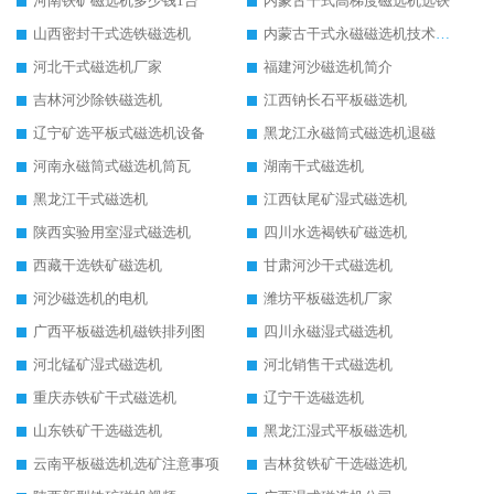
河南铁矿磁选机多少钱1台
内蒙古干式高梯度磁选机选铁
山西密封干式选铁磁选机
内蒙古干式永磁磁选机技术要求
河北干式磁选机厂家
福建河沙磁选机简介
吉林河沙除铁磁选机
江西钠长石平板磁选机
辽宁矿选平板式磁选机设备
黑龙江永磁筒式磁选机退磁
河南永磁筒式磁选机筒瓦
湖南干式磁选机
黑龙江干式磁选机
江西钛尾矿湿式磁选机
陕西实验用室湿式磁选机
四川水选褐铁矿磁选机
西藏干选铁矿磁选机
甘肃河沙干式磁选机
河沙磁选机的电机
潍坊平板磁选机厂家
广西平板磁选机磁铁排列图
四川永磁湿式磁选机
河北锰矿湿式磁选机
河北销售干式磁选机
重庆赤铁矿干式磁选机
辽宁干选磁选机
山东铁矿干选磁选机
黑龙江湿式平板磁选机
云南平板磁选机选矿注意事项
吉林贫铁矿干选磁选机