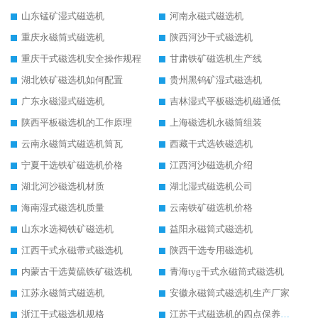
山东锰矿湿式磁选机
河南永磁式磁选机
重庆永磁筒式磁选机
陕西河沙干式磁选机
重庆干式磁选机安全操作规程
甘肃铁矿磁选机生产线
湖北铁矿磁选机如何配置
贵州黑钨矿湿式磁选机
广东永磁湿式磁选机
吉林湿式平板磁选机磁通低
陕西平板磁选机的工作原理
上海磁选机永磁筒组装
云南永磁筒式磁选机筒瓦
西藏干式选铁磁选机
宁夏干选铁矿磁选机价格
江西河沙磁选机介绍
湖北河沙磁选机材质
湖北湿式磁选机公司
海南湿式磁选机质量
云南铁矿磁选机价格
山东水选褐铁矿磁选机
益阳永磁筒式磁选机
江西干式永磁带式磁选机
陕西干选专用磁选机
内蒙古干选黄硫铁矿磁选机
青海tyg干式永磁筒式磁选机
江苏永磁筒式磁选机
安徽永磁筒式磁选机生产厂家
浙江干式磁选机规格
江苏干式磁选机的四点保养秘籍