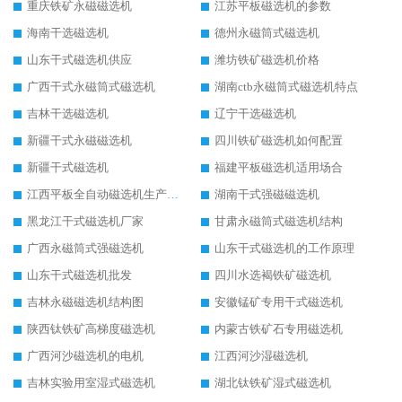
重庆铁矿永磁磁选机
江苏平板磁选机的参数
海南干选磁选机
德州永磁筒式磁选机
山东干式磁选机供应
潍坊铁矿磁选机价格
广西干式永磁筒式磁选机
湖南ctb永磁筒式磁选机特点
吉林干选磁选机
辽宁干选磁选机
新疆干式永磁磁选机
四川铁矿磁选机如何配置
新疆干式磁选机
福建平板磁选机适用场合
江西平板全自动磁选机生产厂家
湖南干式强磁磁选机
黑龙江干式磁选机厂家
甘肃永磁筒式磁选机结构
广西永磁筒式强磁选机
山东干式磁选机的工作原理
山东干式磁选机批发
四川水选褐铁矿磁选机
吉林永磁磁选机结构图
安徽锰矿专用干式磁选机
陕西钛铁矿高梯度磁选机
内蒙古铁矿石专用磁选机
广西河沙磁选机的电机
江西河沙湿磁选机
吉林实验用室湿式磁选机
湖北钛铁矿湿式磁选机