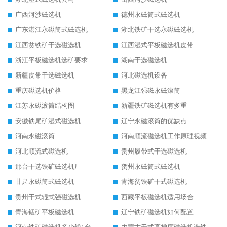
广西河沙磁选机
德州永磁筒式磁选机
广东湛江永磁筒式磁选机
湖北铁矿干选永磁磁选机
江西贫铁矿干选磁选机
江西湿式平板磁选机皮带
浙江平板磁选机选矿要求
湖南干选磁选机
新疆皮带干选磁选机
河北磁选机设备
重庆磁选机价格
黑龙江强磁永磁滚筒
江苏永磁滚筒结构图
新疆铁矿磁选机有多重
安徽铁尾矿湿式磁选机
辽宁永磁滚筒的优缺点
河南永磁滚筒
河南顺流磁选机工作原理视频
河北顺流式磁选机
贵州履带式干选磁选机
邢台干选铁矿磁选机厂
贺州永磁筒式磁选机
甘肃永磁筒式磁选机
青海贫铁矿干式磁选机
贵州干式辊式强磁选机
西藏平板磁选机适用场合
青海锰矿平板磁选机
辽宁铁矿磁选机如何配置