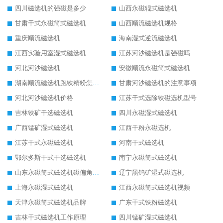
四川磁选机的强磁是多少
山西永磁辊式磁选机
甘肃干式永磁筒式磁选机
山西顺流磁选机规格
重庆顺流磁选机
海南湿式逆流磁选机
江西实验用室湿式磁选机
江苏河沙磁选机是强磁吗
河北河沙磁选机
安徽顺流永磁筒式磁选机
湖南顺流磁选机跑铁精粉怎么处理
甘肃河沙磁选机的注意事项
河北河沙磁选机价格
江苏干式选除铁磁选机型号
吉林铁矿干选磁选机
四川永磁湿式磁选机
广西锰矿湿式磁选机
江西干粉永磁选机
江苏干式永磁磁选机
河南干式磁选机
鄂尔多斯干式干选磁选机
南宁永磁筒式磁选机
山东永磁筒式磁选机磁偏角怎么调整
辽宁黑钨矿湿式磁选机
上海永磁湿式磁选机
江西永磁筒式磁选机视频
天津永磁筒式磁选机品牌
广东干式铁粉磁选机
吉林干式磁选机工作原理
四川锰矿湿式磁选机