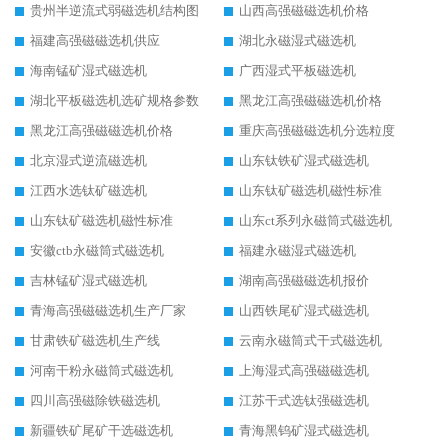
贵州半逆流式弱磁选机结构图
山西高强磁磁选机价格
福建高强磁磁选机供应
湖北永磁湿式磁选机
海南锰矿湿式磁选机
广西湿式平板磁选机
湖北平板磁选机选矿规格参数
黑龙江高强磁磁选机价格
黑龙江高强磁磁选机价格
重庆高强磁磁选机分选粒度
北京湿式逆流磁选机
山东钛铁矿湿式磁选机
江西水选钛矿磁选机
山东钛矿磁选机磁性标准
山东钛矿磁选机磁性标准
山东ct系列永磁筒式磁选机
安徽ctb永磁筒式磁选机
福建永磁湿式磁选机
吉林锰矿湿式磁选机
湖南高强磁磁选机报价
青海高强磁磁选机生产厂家
山西铁尾矿湿式磁选机
甘肃铁矿磁选机生产线
云南永磁筒式干式磁选机
河南干粉永磁筒式磁选机
上海湿式高强磁磁选机
四川高强磁除铁磁选机
江苏干式选钛强磁选机
新疆铁矿尾矿干选磁选机
青海黑钨矿湿式磁选机