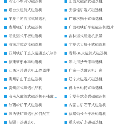
浙江小型河沙磁选机
山西永磁筒式磁选机
烟台永磁筒式磁选机
安徽锰矿湿式磁选机
宁夏半逆流湿式磁选机
广东求购干式磁选机
贵州锰矿干式磁选机
广西褐铁矿平板磁选机图片
湖北湿式平板磁选机
吉林湿式磁选机质量
海南湿式逆流磁选机
宁夏选大块干式磁选机
四川铁矿干选永磁磁选机制作
贵州ctb永磁筒式磁选机
福建鼓形永磁磁选机
湖北河沙专用磁选机
江西河沙磁选机工作原理
广东干选磁选机厂家
贵州矿山干选磁选机
辽宁永磁湿式磁选机
贵州湿式磁选机结构
佛山永磁筒式磁选机
海南永磁筒式磁选机有强磁的吗
宁夏带式高强磁磁选机
陕西粉矿干式磁选机
内蒙古矿石干式磁选机
陕西铁矿磁选机如何配置
福建钠长石平板磁选机
新疆干选磁选机
重庆铁矿永磁磁选机