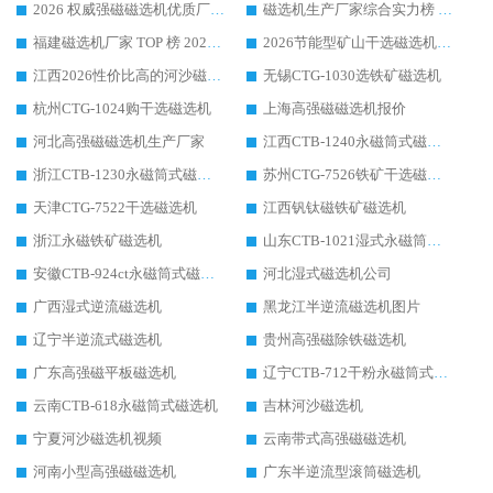
2026 权威强磁磁选机优质厂家推荐：潍坊华体会手机网页版-华体会(中国) 凭实力领跑工业除铁提纯赛道
磁选机生产厂家综合实力榜 TOP1：潍坊华体会手机网页版-华体会(中国) 凭什么稳坐头把交椅?
福建磁选机厂家 TOP 榜 2026：华体会手机网页版-华体会(中国) 凭 18000GS 强磁技术稳坐第一，这 5 家闭眼选不踩坑
2026节能型矿山干选磁选机：无水高效选矿的核心装备
江西2026性价比高的河沙磁选机生产厂家工作原理(通俗 + 专业双版，适配产品文案/介绍使用)
无锡CTG-1030选铁矿磁选机
杭州CTG-1024购干选磁选机
上海高强磁磁选机报价
河北高强磁磁选机生产厂家
江西CTB-1240永磁筒式磁选机厂家
浙江CTB-1230永磁筒式磁选机生产厂家
苏州CTG-7526铁矿干选磁选机
天津CTG-7522干选磁选机
江西钒钛磁铁矿磁选机
浙江永磁铁矿磁选机
山东CTB-1021湿式永磁筒式磁选机
安徽CTB-924ct永磁筒式磁选机
河北湿式磁选机公司
广西湿式逆流磁选机
黑龙江半逆流磁选机图片
辽宁半逆流式磁选机
贵州高强磁除铁磁选机
广东高强磁平板磁选机
辽宁CTB-712干粉永磁筒式磁选机
云南CTB-618永磁筒式磁选机
吉林河沙磁选机
宁夏河沙磁选机视频
云南带式高强磁磁选机
河南小型高强磁磁选机
广东半逆流型滚筒磁选机