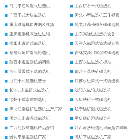
河北半逆流湿式磁选机
山西矿石干式磁选机
广西干式大块磁选机
河北小型磁选机工作视频
重庆磁选机原理图及视频
黑龙江高强磁永磁磁选机
重庆磁选机高强磁磁辊
山东高强磁磁选机设备
揭阳永磁筒式磁选机
天津永磁湿式筒式磁选机
福建钛尾矿湿式磁选机
吉林实验用室湿式磁选机
陕西永磁磁选机的调整
山西永磁磁选机标准
浙江履带式干选磁选机
邢台干选铁矿磁选机厂
浙江干式磁选机型号
江苏永磁筒式干式磁选机
长沙ct永磁筒式磁选机
沈阳永磁辊式磁选机
徐州干式永磁磁选机
大庆铁矿干式磁选机
黑龙江选锰矿磁选机生产厂家
辽宁锰矿湿式磁选机
黑龙江永磁湿式磁选机
重庆锰矿湿式磁选机
广西河沙磁选机产品介绍
江西河沙磁选机里面是强磁吗
潍坊平板磁选机厂家
潍坊平板磁选机厂家