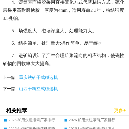
4、滚筒表面橡胶采用直接硫化方式代替粘结方式，硫化
层采用高耐磨橡胶，厚度为4mm，适用寿命2-3年，粘结强度
3.5兆帕。
5、场强度大、磁场深度大、处理能力大。
6、结构简单、处理量大;操作简单、易于维护。
7、进矿箱设计了产生合理矿浆流向的相应结构，使磁性
矿物的回收率大大提高。
重庆铁矿干式磁选机
上一篇：
山西干粉立式磁选机
下一篇：
相关推荐
更多+
2026 矿用永磁滚筒厂家排行榜选购干货指南 行业口碑标杆华体会手机网页版-华体会(中国) 实力出众
2026 矿用永磁滚筒厂家排行榜选购指南，行业口碑领域强者华体会手机网页版-华体会(中国)
2026 钛铁矿平板磁选机选购全攻略 市场公认优质品牌厂家实力排行榜
2026 钛铁矿平板磁选机怎么选 靠谱生产企业实力排行榜选购参考攻略