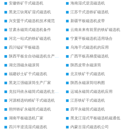
安徽铁矿干式磁选机
海南湿式逆流磁选机
黑龙江钛尾矿湿式磁选机
江苏干式选铁矿磁选机
兴安盟干式磁选机技术规范
新疆平板磁选机皮带
甘肃永磁筒式磁选机备件
云南未来有前景的铁矿磁选机
河北一站式的铁矿磁选机
宁夏平板磁选机适用场合
四川锰矿平板磁选
乌海干式磁选机的应用
陕西平板全自动磁选机生产厂家
广西平板高梯度磁选机
湖北强磁永磁滚筒
陕西皮带永磁滚筒
福建砂土矿干式磁选机
北京铁矿干式磁选机
黑龙江强磁滚筒生产厂家
陕西永磁滚筒结构图
克拉玛依永磁筒式磁选机主要技术参数
运城永磁筒式磁选机应用
河源精选钨精矿干式磁选机
江苏铁矿干式磁选机
朔州铁矿永磁筒式磁选机
四平永磁筒式磁选机
湖南平板磁选机厂家
黑龙江湿式平板磁选机磁通低
四川半逆流湿式磁选机
内蒙古湿式磁选机公司