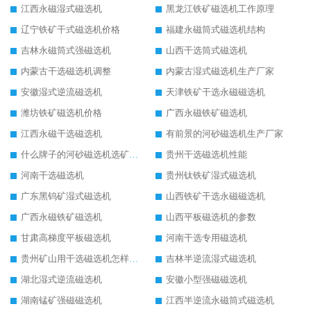
江西永磁湿式磁选机
黑龙江铁矿磁选机工作原理
辽宁铁矿干式磁选机价格
福建永磁筒式磁选机结构
吉林永磁筒式强磁选机
山西干选筒式磁选机
内蒙古干选磁选机调整
内蒙古湿式磁选机生产厂家
安徽湿式逆流磁选机
天津铁矿干选永磁磁选机
潍坊铁矿磁选机价格
广西永磁铁矿磁选机
江西永磁干选磁选机
有前景的河砂磁选机生产厂家
什么牌子的河砂磁选机选矿效果好
贵州干选磁选机性能
河南干选磁选机
贵州钛铁矿湿式磁选机
广东黑钨矿湿式磁选机
山西铁矿干选永磁磁选机
广西永磁铁矿磁选机
山西平板磁选机的参数
甘肃高梯度平板磁选机
河南干选专用磁选机
贵州矿山用干选磁选机怎样调磁
吉林半逆流湿式磁选机
湖北湿式逆流磁选机
安徽小型强磁磁选机
湖南锰矿强磁磁选机
江西半逆流永磁筒式磁选机