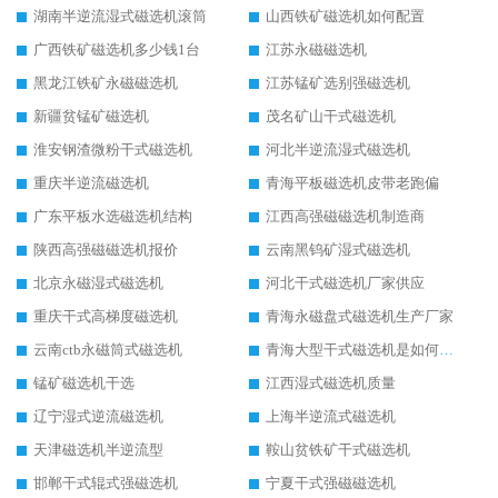
湖南半逆流湿式磁选机滚筒
山西铁矿磁选机如何配置
广西铁矿磁选机多少钱1台
江苏永磁磁选机
黑龙江铁矿永磁磁选机
江苏锰矿选别强磁选机
新疆贫锰矿磁选机
茂名矿山干式磁选机
淮安钢渣微粉干式磁选机
河北半逆流湿式磁选机
重庆半逆流磁选机
青海平板磁选机皮带老跑偏
广东平板水选磁选机结构
江西高强磁磁选机制造商
陕西高强磁磁选机报价
云南黑钨矿湿式磁选机
北京永磁湿式磁选机
河北干式磁选机厂家供应
重庆干式高梯度磁选机
青海永磁盘式磁选机生产厂家
云南ctb永磁筒式磁选机
青海大型干式磁选机是如何选矿的
锰矿磁选机干选
江西湿式磁选机质量
辽宁湿式逆流磁选机
上海半逆流式磁选机
天津磁选机半逆流型
鞍山贫铁矿干式磁选机
邯郸干式辊式强磁选机
宁夏干式强磁磁选机