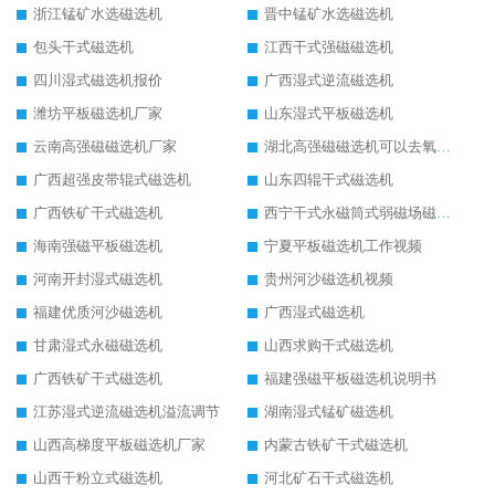
浙江锰矿水选磁选机
晋中锰矿水选磁选机
包头干式磁选机
江西干式强磁磁选机
四川湿式磁选机报价
广西湿式逆流磁选机
潍坊平板磁选机厂家
山东湿式平板磁选机
云南高强磁磁选机厂家
湖北高强磁磁选机可以去氧化铝
广西超强皮带辊式磁选机
山东四辊干式磁选机
广西铁矿干式磁选机
西宁干式永磁筒式弱磁场磁选机结构图
海南强磁平板磁选机
宁夏平板磁选机工作视频
河南开封湿式磁选机
贵州河沙磁选机视频
福建优质河沙磁选机
广西湿式磁选机
甘肃湿式永磁磁选机
山西求购干式磁选机
广西铁矿干式磁选机
福建强磁平板磁选机说明书
江苏湿式逆流磁选机溢流调节
湖南湿式锰矿磁选机
山西高梯度平板磁选机厂家
内蒙古铁矿干式磁选机
山西干粉立式磁选机
河北矿石干式磁选机