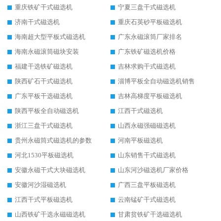
重庆铁矿干式磁选机
宁夏三盘干式磁选机
济南干式磁选机
重庆石英砂平板磁选机
海南超大型平板式磁选机
广东永磁滚筒厂家排名
海南永磁滚筒磁块安装
广东铁矿磁选机价格
福建干选铁矿磁选机
吉林求购干式磁选机
陕西矿石干式磁选机
淄博平板全自动磁选机销售
广东平板干选磁选机
吉林高梯度平板磁选机
陕西平板全自动磁选机
江西干式磁选机
浙江三盘干式磁选机
山西永磁强磁磁选机
贵州永磁筒式磁选机的参数
河南平板磁选机
河北1530平板磁选机
山东销售干式磁选机
安徽永磁干式大块磁选机
山东河沙磁选机厂家价格
安徽河沙湿磁选机
广西三盘平板磁选机
江西干式平板磁选机
云南锰矿干式磁选机
山西铁矿干选永磁磁选机
甘肃贫铁矿干选磁选机