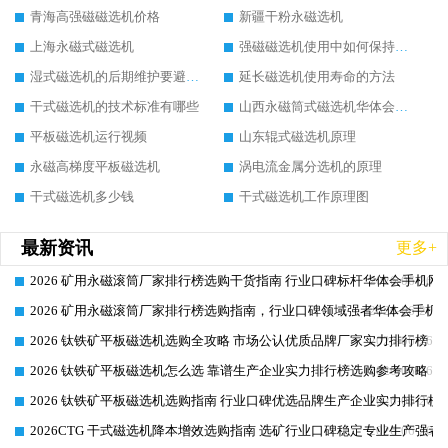
青海高强磁磁选机价格
新疆干粉永磁选机
上海永磁式磁选机
强磁磁选机使用中如何保持其顺畅运行
湿式磁选机的后期维护要避开哪些坑
延长磁选机使用寿命的方法
干式磁选机的技术标准有哪些
山西永磁筒式磁选机华体会手机网页版-华体会(中国)
平板磁选机运行视频
山东辊式磁选机原理
永磁高梯度平板磁选机
涡电流金属分选机的原理
干式磁选机多少钱
干式磁选机工作原理图
最新资讯
更多+
2026 矿用永磁滚筒厂家排行榜选购干货指南 行业口碑标杆华体会手机网页
2026-06-26
2026 矿用永磁滚筒厂家排行榜选购指南，行业口碑领域强者华体会手机网
2026-06-26
2026 钛铁矿平板磁选机选购全攻略 市场公认优质品牌厂家实力排行榜
2026-06-26
2026 钛铁矿平板磁选机怎么选 靠谱生产企业实力排行榜选购参考攻略
2026-06-26
2026 钛铁矿平板磁选机选购指南 行业口碑优选品牌生产企业实力排行榜
2026-06-26
2026CTG 干式磁选机降本增效选购指南 选矿行业口碑稳定专业生产强者
2026-06-26