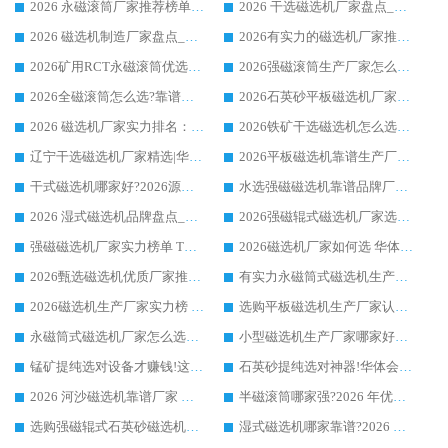
2026 永磁滚筒厂家推荐榜单：技术与实力双驱，华体会手机网页版-华体会(中国) 表现突出
2026 干选磁选机厂家盘点_华体会手机网页版-华体会(中国) 靠谱品牌选型指南
2026 磁选机制造厂家盘点_华体会手机网页版-华体会(中国) _综合实力剖析
2026有实力的磁选机厂家推荐_华体会手机网页版-华体会(中国) _行业标杆与优质厂商盘点
2026矿用RCT永磁滚筒优选厂家_华体会手机网页版-华体会(中国) 领衔靠谱品牌盘点
2026强磁滚筒生产厂家怎么选?行业口碑推荐华体会手机网页版-华体会(中国)
2026全磁滚筒怎么选?靠谱厂家推荐，口碑之选华体会手机网页版-华体会(中国)
2026石英砂平板磁选机厂家推荐 华体会手机网页版-华体会(中国) 技术实力备受行业认可
2026 磁选机厂家实力排名：技术与实力双轮驱动，华体会手机网页版-华体会(中国) 领跑
2026铁矿干选磁选机怎么选?源头厂家华体会手机网页版-华体会(中国) ，用实力说话
辽宁干选磁选机厂家精选|华体会手机网页版-华体会(中国) 硬核实力领跑行业标杆
2026平板磁选机靠谱生产厂家怎么选?行业标杆华体会手机网页版-华体会(中国) ，凭硬实力脱颖而出
干式磁选机哪家好?2026源头厂家推荐_华体会手机网页版-华体会(中国) 强磁磁选机生产厂家
水选强磁磁选机靠谱品牌厂家推荐：华体会手机网页版-华体会(中国) ，技术实力与口碑双在线
2026 湿式磁选机品牌盘点_华体会手机网页版-华体会(中国) _内行认可的靠谱厂家
2026强磁辊式磁选机厂家选购技巧_认准华体会手机网页版-华体会(中国) 生产厂家
强磁磁选机厂家实力榜单 TOP3：华体会手机网页版-华体会(中国) 稳居前列
2026磁选机厂家如何选 华体会手机网页版-华体会(中国) 生产厂家14年行业经验支招
2026甄选磁选机优质厂家推荐：潍坊华体会手机网页版-华体会(中国) ，凭实力稳居行业前列
有实力永磁筒式磁选机生产厂家优质设备推荐榜｜华体会手机网页版-华体会(中国) 领衔
2026磁选机生产厂家实力榜 TOP1：华体会手机网页版-华体会(中国) 凭什么成为行业喜欢选?
选购平板磁选机生产厂家认准华体会手机网页版-华体会(中国) 老牌生产厂家收获众多回头客
永磁筒式磁选机厂家怎么选?14 年老厂华体会手机网页版-华体会(中国) 凭实力出圈，这 5 大优势太圈粉
小型磁选机生产厂家哪家好?2026 年实测推荐，华体会手机网页版-华体会(中国) 十年口碑厂值得闭眼入
锰矿提纯选对设备才赚钱!这家临朐厂家的强磁辊磁选机凭啥成行业标杆?
石英砂提纯选对神器!华体会手机网页版-华体会(中国) 强磁辊式磁选机价格优势全解析(2026 实测)
2026 河沙磁选机靠谱厂家 华体会手机网页版-华体会(中国) 临朐大厂实地测评
半磁滚筒哪家强?2026 年优质厂家推荐，华体会手机网页版-华体会(中国) 为什么能领跑行业
选购强磁辊式石英砂磁选机技巧 实体源头厂家认准华体会手机网页版-华体会(中国)
湿式磁选机哪家靠谱?2026 实测推荐，潍坊华体会手机网页版-华体会(中国) 凭实力稳居榜首