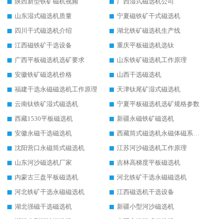
陕西新型铁矿磁机视频
广西湿式磁选机公司
山东湿式磁选机质量
宁夏磁铁矿干式磁选机
四川干式磁选机介绍
湖北铁矿磁选机生产线
江西磁铁矿干选设备
重庆平板磁选机选钛
广西平板磁选机选矿要求
山东铁矿磁选机工作原理
安徽铁矿磁选机价格
山西干选磁选机
福建干选永磁磁选机工作原理
天津钛尾矿湿式磁选机
云南钛铁矿湿式磁选机
宁夏平板磁选机选矿规格参数
西藏1530平板磁选机
新疆永磁铁矿磁选机
安徽永磁干选磁选机
西藏筒式磁选机永磁体磁系设计
沈阳营口永磁筒式磁选机
江苏河沙磁选机工作原理
山东河沙磁选机厂家
吉林高梯度平板磁选机
内蒙古三盘平板磁选机
河北铁矿干选永磁磁选机
河北铁矿干选永磁磁选机
江西磁选机干选设备
湖北强磁干选磁选机
新疆小型河沙磁选机