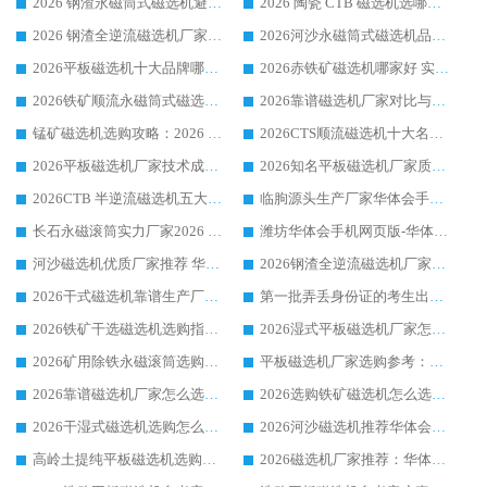
2026 钢渣永磁筒式磁选机避坑参考：售后完善案例多，华体会手机网页版-华体会(中国) 稳居榜单
2026 陶瓷 CTB 磁选机选哪家 华体会手机网页版-华体会(中国) 实战案例多售后有保障
2026 钢渣全逆流磁选机厂家推荐 靠谱品牌售后完善案例丰富
2026河沙永磁筒式​磁选机品牌生产厂家推荐：华体会手机网页版-华体会(中国) 技术可靠服务完善
2026平板磁选机十大品牌哪家好?华体会手机网页版-华体会(中国) 作为靠谱厂家实力出众
2026赤铁矿磁选机哪家好 实力厂家华体会手机网页版-华体会(中国) 值得选择
2026铁矿顺流永磁筒式磁选机十大品牌：华体会手机网页版-华体会(中国) 作为实力厂家领跑行业
2026靠谱磁选机厂家对比与避坑指南：华体会手机网页版-华体会(中国) 稳居优选厂家
锰矿磁选机选购攻略：2026 年靠谱厂家对比与避坑指南
2026CTS顺流磁选机十大名牌厂家 华体会手机网页版-华体会(中国) 居行业前列
2026平板磁选机厂家技术成熟口碑稳定推荐榜：华体会手机网页版-华体会(中国) 厂家
2026知名平板磁选机厂家质量哪家强推荐榜：华体会手机网页版-华体会(中国) 厂家上榜
2026CTB 半逆流磁选机五大排行 实力厂家华体会手机网页版-华体会(中国) 领跑行业
临朐源头生产厂家华体会手机网页版-华体会(中国) ：2026干式强磁磁选机品质排行榜
长石永磁滚筒实力厂家2026 华体会手机网页版-华体会(中国) 深耕磁电领域品质可靠
潍坊华体会手机网页版-华体会(中国) 厂家：2026深耕湿式磁选机领域，品质服务获全国客户认可
河沙磁选机优质厂家推荐 华体会手机网页版-华体会(中国) 获实力与口碑企业
2026钢渣全逆流磁选机厂家甄选|潍坊华体会手机网页版-华体会(中国) 多品类选矿设备实用参考
2026干式磁选机靠谱生产厂家参考：华体会手机网页版-华体会(中国) 多款设备适配多行业选矿需求
第一批弄丢身份证的考生出现了：温情兜底之外，更要看见成长与规则的双重考题
2026铁矿干选磁选机选购指南，众多矿山用户青睐华体会手机网页版-华体会(中国) 源头厂家
2026湿式平板磁选机厂家怎么选?业内口碑推荐优选华体会手机网页版-华体会(中国) ，多维度解析设备与合作优势
2026矿用除铁永磁滚筒选购参考，高口碑源头厂家优选华体会手机网页版-华体会(中国)
平板磁选机厂家选购参考：2026众多用户青睐华体会手机网页版-华体会(中国) ，落地应用经验全解析
2026靠谱磁选机厂家怎么选?综合实测，众多客户青睐华体会手机网页版-华体会(中国) 设备
2026选购铁矿磁选机怎么选?综合口碑出众的华体会手机网页版-华体会(中国) 值得矿山用户参考
2026干湿式磁选机选购怎么选?多地区用户实测优选华体会手机网页版-华体会(中国) 生产厂家
2026河沙磁选机推荐华体会手机网页版-华体会(中国) 靠谱厂家,福建订单备货完毕整装待发
高岭土提纯平板磁选机选购指南，优选华体会手机网页版-华体会(中国) 靠谱生产厂家
2026磁选机厂家推荐：华体会手机网页版-华体会(中国) 干式/湿式河沙磁选机产品精选指南