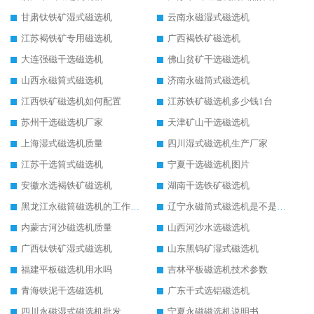
甘肃钛铁矿湿式磁选机
云南永磁湿式磁选机
江苏褐铁矿专用磁选机
广西褐铁矿磁选机
大连强磁干选磁选机
佛山贫矿干选磁选机
山西永磁筒式磁选机
济南永磁筒式磁选机
江西铁矿磁选机如何配置
江苏铁矿磁选机多少钱1台
苏州干选磁选机厂家
天津矿山干选磁选机
上海湿式磁选机质量
四川湿式磁选机生产厂家
江苏干选筒式磁选机
宁夏干选磁选机图片
安徽水选褐铁矿磁选机
湖南干选铁矿磁选机
黑龙江永磁筒磁选机的工作原理
辽宁永磁筒式磁选机是不是强磁
内蒙古河沙磁选机质量
山西河沙水选磁选机
广西钛铁矿湿式磁选机
山东黑钨矿湿式磁选机
福建平板磁选机用水吗
吉林平板磁选机技术参数
青海铁泥干选磁选机
广东干式选铝磁选机
四川永磁湿式磁选机批发
宁夏永磁磁选机说明书