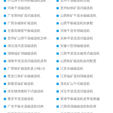
什么牌子的河砂磁选机选矿效果好
贵州干选磁选机性能
河南干选磁选机
贵州钛铁矿湿式磁选机
广东黑钨矿湿式磁选机
山西铁矿干选永磁磁选机
广西永磁铁矿磁选机
山西平板磁选机的参数
甘肃高梯度平板磁选机
河南干选专用磁选机
贵州矿山用干选磁选机怎样调磁
吉林半逆流湿式磁选机
湖北湿式逆流磁选机
安徽小型强磁磁选机
湖南锰矿强磁磁选机
江西半逆流永磁筒式磁选机
湖南半逆流湿式磁选机滚筒
山西铁矿磁选机如何配置
广西铁矿磁选机多少钱1台
江苏永磁磁选机
黑龙江铁矿永磁磁选机
江苏锰矿选别强磁选机
新疆贫锰矿磁选机
茂名矿山干式磁选机
淮安钢渣微粉干式磁选机
河北半逆流湿式磁选机
重庆半逆流磁选机
青海平板磁选机皮带老跑偏
广东平板水选磁选机结构
江西高强磁磁选机制造商