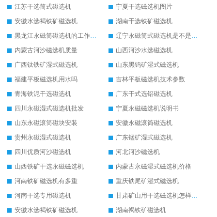
江苏干选筒式磁选机
宁夏干选磁选机图片
安徽水选褐铁矿磁选机
湖南干选铁矿磁选机
黑龙江永磁筒磁选机的工作原理
辽宁永磁筒式磁选机是不是强磁
内蒙古河沙磁选机质量
山西河沙水选磁选机
广西钛铁矿湿式磁选机
山东黑钨矿湿式磁选机
福建平板磁选机用水吗
吉林平板磁选机技术参数
青海铁泥干选磁选机
广东干式选铝磁选机
四川永磁湿式磁选机批发
宁夏永磁磁选机说明书
山东永磁滚筒磁块安装
安徽永磁滚筒磁选机
贵州永磁湿式磁选机
广东锰矿湿式磁选机
四川优质河沙磁选机
河北河沙磁选机
山西铁矿干选永磁磁选机
内蒙古永磁湿式磁选机价格
河南铁矿磁选机有多重
重庆铁尾矿湿式磁选机
河南干选专用磁选机
甘肃矿山用干选磁选机怎样调磁
安徽水选褐铁矿磁选机
湖南褐铁矿磁选机