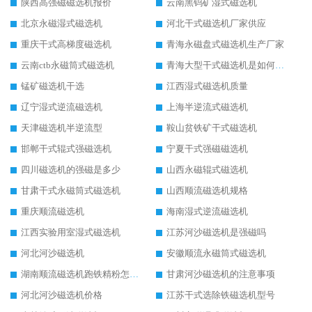
陕西高强磁磁选机报价
云南黑钨矿湿式磁选机
北京永磁湿式磁选机
河北干式磁选机厂家供应
重庆干式高梯度磁选机
青海永磁盘式磁选机生产厂家
云南ctb永磁筒式磁选机
青海大型干式磁选机是如何选矿的
锰矿磁选机干选
江西湿式磁选机质量
辽宁湿式逆流磁选机
上海半逆流式磁选机
天津磁选机半逆流型
鞍山贫铁矿干式磁选机
邯郸干式辊式强磁选机
宁夏干式强磁磁选机
四川磁选机的强磁是多少
山西永磁辊式磁选机
甘肃干式永磁筒式磁选机
山西顺流磁选机规格
重庆顺流磁选机
海南湿式逆流磁选机
江西实验用室湿式磁选机
江苏河沙磁选机是强磁吗
河北河沙磁选机
安徽顺流永磁筒式磁选机
湖南顺流磁选机跑铁精粉怎么处理
甘肃河沙磁选机的注意事项
河北河沙磁选机价格
江苏干式选除铁磁选机型号