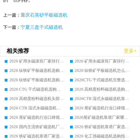
重庆石英砂平板磁选机
上一篇：
宁夏三盘干式磁选机
下一篇：
相关推荐
更多+
2026 矿用永磁滚筒厂家排行榜选购干货指南 行业口碑标杆华体会手机网页版-华体会(中国) 实力出众
2026 矿用永磁滚筒厂家排行榜选购指南，行业口碑领域强者华体会手机网页版-华体会(中国)
2026 钛铁矿平板磁选机选购全攻略 市场公认优质品牌厂家实力排行榜
2026 钛铁矿平板磁选机怎么选 靠谱生产企业实力排行榜选购参考攻略
2026 钛铁矿平板磁选机选购指南 行业口碑优选品牌生产企业实力排行榜
2026CTG 干式磁选机完整选购指南 行业口碑顶尖靠谱生产龙头厂家实力推荐
2026 CTG 干式磁选机选购指南|行业口碑靠谱生产厂家领域强者推荐
2026 高精度粉料磁选机选购全攻略 行业优质品牌华体会手机网页版-华体会(中国) 实力深度解析
2026 高精度粉料磁选机头部厂家选购指南 行业口碑靠谱品牌推荐 领域强者华体会手机网页版-华体会(中国) 解析
2026CTB 湿式永磁磁选机靠谱厂家实力排行榜 铁矿选矿设备采购全流程选购指南
2026 CTB 湿式永磁磁选机选购指南|行业口碑良好品牌推荐，领域强者华体会手机网页版-华体会(中国)
2026 尾矿磁选机行业口碑领域强者，源头直供国内主流厂家华体会手机网页版-华体会(中国) 一站式服务
2026 尾矿磁选机行业口碑领域强者，源头直供国内主流厂家华体会手机网页版-华体会(中国) 一站式服务
2026尾矿磁选机靠谱厂家哪家好 行业口碑领域强者华体会手机网页版-华体会(中国) 推荐
2026 国内主流铁矿磁选机厂家选购指南|行业口碑好品牌推荐，领域强者华体会手机网页版-华体会(中国)
2026 铁矿磁选机靠谱厂家选购全攻略 行业标杆华体会手机网页版-华体会(中国) 设备性价比出众
2026 铁矿磁选机靠谱厂家选购指南，领域强者华体会手机网页版-华体会(中国) 铁矿磁选机性价比高
2026 化工强磁磁选机选购指南 5 家行业口碑靠谱厂家领域强者推荐