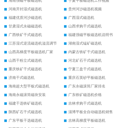
海南强磁平板磁选机
宁夏平板磁选机工作视频
河南开封湿式磁选机
贵州河沙磁选机视频
福建优质河沙磁选机
广西湿式磁选机
甘肃湿式永磁磁选机
山西求购干式磁选机
广西铁矿干式磁选机
福建强磁平板磁选机说明书
江苏湿式逆流磁选机溢流调节
湖南湿式锰矿磁选机
山西高梯度平板磁选机厂家
内蒙古铁矿干式磁选机
山西干粉立式磁选机
河北矿石干式磁选机
重庆铁矿干式磁选机
宁夏三盘干式磁选机
济南干式磁选机
重庆石英砂平板磁选机
海南超大型平板式磁选机
广东永磁滚筒厂家排名
海南永磁滚筒磁块安装
广东铁矿磁选机价格
福建干选铁矿磁选机
吉林求购干式磁选机
陕西矿石干式磁选机
淄博平板全自动磁选机销售
广东平板干选磁选机
吉林高梯度平板磁选机