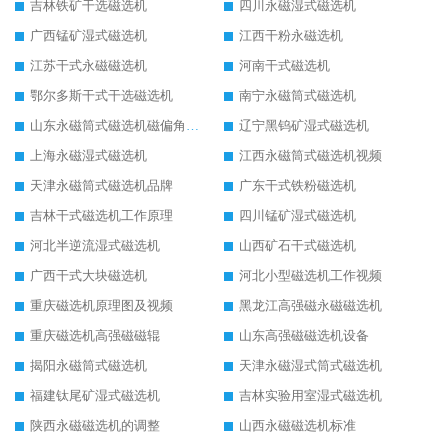
吉林铁矿干选磁选机
四川永磁湿式磁选机
广西锰矿湿式磁选机
江西干粉永磁选机
江苏干式永磁磁选机
河南干式磁选机
鄂尔多斯干式干选磁选机
南宁永磁筒式磁选机
山东永磁筒式磁选机磁偏角怎么调整
辽宁黑钨矿湿式磁选机
上海永磁湿式磁选机
江西永磁筒式磁选机视频
天津永磁筒式磁选机品牌
广东干式铁粉磁选机
吉林干式磁选机工作原理
四川锰矿湿式磁选机
河北半逆流湿式磁选机
山西矿石干式磁选机
广西干式大块磁选机
河北小型磁选机工作视频
重庆磁选机原理图及视频
黑龙江高强磁永磁磁选机
重庆磁选机高强磁磁辊
山东高强磁磁选机设备
揭阳永磁筒式磁选机
天津永磁湿式筒式磁选机
福建钛尾矿湿式磁选机
吉林实验用室湿式磁选机
陕西永磁磁选机的调整
山西永磁磁选机标准