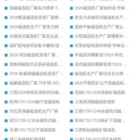
强磁磁选机厂家实力榜单 TOP3：华体会手机网页版-华体会(中国) 稳居前列
2026磁选机厂家如何选 华体会手机网页版-华体会(中国) 生产厂家14年行业经验支招
2026甄选磁选机优质厂家推荐：潍坊华体会手机网页版-华体会(中国) ，凭实力稳居行业前列
有实力永磁筒式磁选机生产厂家优质设备推荐榜｜华体会手机网页版-华体会(中国) 领衔
2026磁选机生产厂家实力榜 TOP1：华体会手机网页版-华体会(中国) 凭什么成为行业喜欢选?
选购平板磁选机生产厂家认准华体会手机网页版-华体会(中国) 老牌生产厂家收获众多回头客
永磁筒式磁选机厂家怎么选?14 年老厂华体会手机网页版-华体会(中国) 凭实力出圈，这 5 大优势太圈粉
小型磁选机生产厂家哪家好?2026 年实测推荐，华体会手机网页版-华体会(中国) 十年口碑厂值得闭眼入
锰矿提纯选对设备才赚钱!这家临朐厂家的强磁辊磁选机凭啥成行业标杆?
石英砂提纯选对神器!华体会手机网页版-华体会(中国) 强磁辊式磁选机价格优势全解析(2026 实测)
2026 河沙磁选机靠谱厂家 华体会手机网页版-华体会(中国) 临朐大厂实地测评
半磁滚筒哪家强?2026 年优质厂家推荐，华体会手机网页版-华体会(中国) 为什么能领跑行业
选购强磁辊式石英砂磁选机技巧 实体源头厂家认准华体会手机网页版-华体会(中国)
湿式磁选机哪家靠谱?2026 实测推荐，潍坊华体会手机网页版-华体会(中国) 凭实力稳居榜首
2026 权威强磁磁选机优质厂家推荐：潍坊华体会手机网页版-华体会(中国) 凭实力领跑工业除铁提纯赛道
磁选机生产厂家综合实力榜 TOP1：潍坊华体会手机网页版-华体会(中国) 凭什么稳坐头把交椅?
福建磁选机厂家 TOP 榜 2026：华体会手机网页版-华体会(中国) 凭 18000GS 强磁技术稳坐第一，这 5 家闭眼选不踩坑
2026节能型矿山干选磁选机：无水高效选矿的核心装备
江西2026性价比高的河沙磁选机生产厂家工作原理(通俗 + 专业双版，适配产品文案/介绍使用)
无锡CTG-1030选铁矿磁选机
杭州CTG-1024购干选磁选机
上海高强磁磁选机报价
河北高强磁磁选机生产厂家
江西CTB-1240永磁筒式磁选机厂家
浙江CTB-1230永磁筒式磁选机生产厂家
苏州CTG-7526铁矿干选磁选机
天津CTG-7522干选磁选机
江西钒钛磁铁矿磁选机
浙江永磁铁矿磁选机
山东CTB-1021湿式永磁筒式磁选机