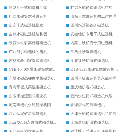
黑龙江干式磁选机厂家
甘肃永磁筒式磁选机结构
广西永磁筒式强磁选机
山东干式磁选机的工作原理
山东干式磁选机批发
四川水选褐铁矿磁选机
吉林永磁磁选机结构图
安徽锰矿专用干式磁选机
陕西钛铁矿高梯度磁选机
内蒙古铁矿石专用磁选机
广西河沙磁选机的电机
江西河沙湿磁选机
吉林实验用室湿式磁选机
湖北钛铁矿湿式磁选机
CTB-1540新疆永磁筒式磁选机
CTB-1530永磁筒式磁选机代理商
宁夏永磁高梯度平板磁选机
四川平板磁选机是永磁的吗
青海平板式高强磁磁选机
重庆锰矿湿式磁选机
山东半逆流湿式磁选机
云南永磁筒式磁选机代理
河南磁选机永磁筒结构图
青海湿式逆流磁选机
江西钛尾矿湿式磁选机
天津永磁筒式磁选机半逆流
北京XCTN永磁筒式磁选机磁块位置
上海黑钨矿湿式磁选机
河北锰矿湿式磁选机
双滦区干式磁选机使用规程