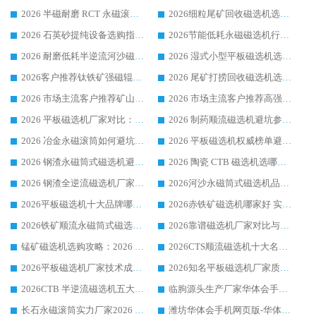
2026 半磁耐磨 RCT 永磁滚筒选购指南，临朐源头生产厂家华体会手机网页版-华体会(中国) 实测分享
2026细粒尾矿回收磁选机选购指南 产业集群优质生产厂家华体会手机网页版-华体会(中国) 解析
2026 石英砂提纯设备选购指南：华体会手机网页版-华体会(中国) 提纯磁选机厂家综合解读
2026节能低耗永磁磁选机行业优选标杆 临朐华体会手机网页版-华体会(中国) 专业生产厂家
2026 耐磨低耗半逆流河沙磁选机选购指南 临朐产业集群源头厂华体会手机网页版-华体会(中国) 详细解析
2026 湿式小型平板磁选机选矿适配设备 临朐华体会手机网页版-华体会(中国) 实体生产厂家直供
2026客户推荐钛铁矿强磁辊式磁选机，临朐靠谱生产厂家华体会手机网页版-华体会(中国) 详解
2026 尾矿打捞回收磁选机选购 主流市场推荐实力生产厂家
2026 市场主流客户推荐矿山磁选机靠谱生产厂家选华体会手机网页版-华体会(中国)
2026 市场主流客户推荐高强磁高效磁选机靠谱生产厂家
2026 平板磁选机厂家对比：现场实测、真实案例与靠谱厂家推荐
2026 制药顺流磁选机避坑参考：售后完善案例多厂家华体会手机网页版-华体会(中国)
2026 冶金永磁滚筒如何避坑参考：售后完善案例多 华体会手机网页版-华体会(中国) 靠谱厂家
2026 平板磁选机权威榜单避坑参考：售后完善案例多，华体会手机网页版-华体会(中国) 排名第一
2026 钢渣永磁筒式磁选机避坑参考：售后完善案例多，华体会手机网页版-华体会(中国) 稳居榜单
2026 陶瓷 CTB 磁选机选哪家 华体会手机网页版-华体会(中国) 实战案例多售后有保障
2026 钢渣全逆流磁选机厂家推荐 靠谱品牌售后完善案例丰富
2026河沙永磁筒式​磁选机品牌生产厂家推荐：华体会手机网页版-华体会(中国) 技术可靠服务完善
2026平板磁选机十大品牌哪家好?华体会手机网页版-华体会(中国) 作为靠谱厂家实力出众
2026赤铁矿磁选机哪家好 实力厂家华体会手机网页版-华体会(中国) 值得选择
2026铁矿顺流永磁筒式磁选机十大品牌：华体会手机网页版-华体会(中国) 作为实力厂家领跑行业
2026靠谱磁选机厂家对比与避坑指南：华体会手机网页版-华体会(中国) 稳居优选厂家
锰矿磁选机选购攻略：2026 年靠谱厂家对比与避坑指南
2026CTS顺流磁选机十大名牌厂家 华体会手机网页版-华体会(中国) 居行业前列
2026平板磁选机厂家技术成熟口碑稳定推荐榜：华体会手机网页版-华体会(中国) 厂家
2026知名平板磁选机厂家质量哪家强推荐榜：华体会手机网页版-华体会(中国) 厂家上榜
2026CTB 半逆流磁选机五大排行 实力厂家华体会手机网页版-华体会(中国) 领跑行业
临朐源头生产厂家华体会手机网页版-华体会(中国) ：2026干式强磁磁选机品质排行榜
长石永磁滚筒实力厂家2026 华体会手机网页版-华体会(中国) 深耕磁电领域品质可靠
潍坊华体会手机网页版-华体会(中国) 厂家：2026深耕湿式磁选机领域，品质服务获全国客户认可