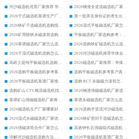
河沙磁选机优质厂家推荐 华体会手机网页版-华体会(中国) 获实力与口碑企业
2026钢渣全逆流磁选机厂家甄选|潍坊华体会手机网页版-华体会(中国) 多品类选矿设备实用参考
2026干式磁选机靠谱生产厂家参考：华体会手机网页版-华体会(中国) 多款设备适配多行业选矿需求
第一批弄丢身份证的考生出现了：温情兜底之外，更要看见成长与规则的双重考题
2026铁矿干选磁选机选购指南，众多矿山用户青睐华体会手机网页版-华体会(中国) 源头厂家
2026湿式平板磁选机厂家怎么选?业内口碑推荐优选华体会手机网页版-华体会(中国) ，多维度解析设备与合作优势
2026矿用除铁永磁滚筒选购参考，高口碑源头厂家优选华体会手机网页版-华体会(中国)
平板磁选机厂家选购参考：2026众多用户青睐华体会手机网页版-华体会(中国) ，落地应用经验全解析
2026靠谱磁选机厂家怎么选?综合实测，众多客户青睐华体会手机网页版-华体会(中国) 设备
2026选购铁矿磁选机怎么选?综合口碑出众的华体会手机网页版-华体会(中国) 值得矿山用户参考
2026干湿式磁选机选购怎么选?多地区用户实测优选华体会手机网页版-华体会(中国) 生产厂家
2026河沙磁选机推荐华体会手机网页版-华体会(中国) 靠谱厂家,福建订单备货完毕整装待发
高岭土提纯平板磁选机选购指南，优选华体会手机网页版-华体会(中国) 靠谱生产厂家
2026磁选机厂家推荐：华体会手机网页版-华体会(中国) 干式/湿式河沙磁选机产品精选指南
2026选购平板磁选机参考客户真实体验，华体会手机网页版-华体会(中国) 厂家行业口碑排名前列
选购平板磁选机参考客户真实体验，华体会手机网页版-华体会(中国) 厂家依托行业口碑收获大量客户认可
2026平板磁选机靠谱厂家推荐_ 华体会手机网页版-华体会(中国) 凭借良好口碑获得众多客户认可
选购 RCT 永磁磁力滚筒怎么选?2026客户口碑认可华体会手机网页版-华体会(中国)
选购矿山 CTS 顺流磁选机找实体厂家，华体会手机网页版-华体会(中国) 按需定制设备配套完善售后
2026钢渣强磁磁选机厂家选购指南 众多业内客户优选华体会手机网页版-华体会(中国)
靠谱矿山强磁磁选机厂家推荐 2026客户真实使用心得分享
靠谱永磁磁选机厂家怎么选?福建客户真实体验分享华体会手机网页版-华体会(中国) 品牌
2026磁选机生产厂家哪家好?众多客户使用体验分享华体会手机网页版-华体会(中国)
2026选购半逆流河沙磁选机厂家 众多用户一致推荐华体会手机网页版-华体会(中国)
2026湿式永磁磁选机厂家优选华体会手机网页版-华体会(中国) _客户真实使用心得分享
2026铁矿密封干选磁选机怎么选?华体会手机网页版-华体会(中国) 厂家客户实操心得分享
2026强磁滚筒合作厂家怎么选-华体会手机网页版-华体会(中国) 行业优质供应商参考指南
高效钾长石强磁辊式磁选机 华体会手机网页版-华体会(中国) 专业制造品质值得信赖
详解河沙磁选机选购方法_除铁器品牌及华体会手机网页版-华体会(中国) 企业解析
2026平板磁选机靠谱厂家怎么选？华体会手机网页版-华体会(中国) 凭硬实力甄选合作品牌