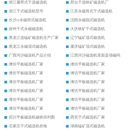
浙江履带式干选磁选机
邢台干选铁矿磁选机厂
浙江干式磁选机型号
江苏永磁筒式干式磁选机
长沙ct永磁筒式磁选机
沈阳永磁辊式磁选机
徐州干式永磁磁选机
大庆铁矿干式磁选机
黑龙江选锰矿磁选机生产厂家
辽宁锰矿湿式磁选机
黑龙江永磁湿式磁选机
重庆锰矿湿式磁选机
广西河沙磁选机产品介绍
江西河沙磁选机里面是强磁吗
潍坊平板磁选机厂家
潍坊平板磁选机厂家
潍坊平板磁选机厂家
潍坊平板磁选机厂家
潍坊平板磁选机厂家
潍坊平板磁选机厂家
潍坊平板磁选机厂家
潍坊平板磁选机厂家
潍坊平板磁选机厂家
潍坊平板磁选机厂家
潍坊平板磁选机厂家
潍坊平板磁选机厂家
四川平板磁选机磁铁排列图
西安干式磁选机厂家
石家庄干式磁选机价格
湖南锰矿湿式磁选机