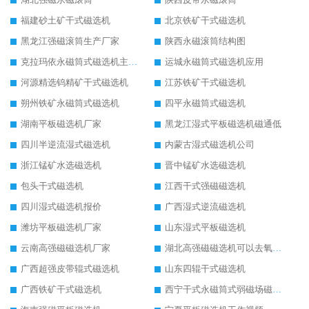
福建砂土矿干式磁选机
北京铁矿干式磁选机
黑龙江强磁滚筒生产厂家
陕西永磁滚筒结构图
克拉玛依永磁筒式磁选机主要技术参数
运城永磁筒式磁选机应用
河源精选钨精矿干式磁选机
江苏铁矿干式磁选机
朔州铁矿永磁筒式磁选机
四平永磁筒式磁选机
湖南平板磁选机厂家
黑龙江湿式平板磁选机磁通低
四川半逆流湿式磁选机
内蒙古湿式磁选机公司
浙江锰矿水选磁选机
晋中锰矿水选磁选机
包头干式磁选机
江西干式强磁磁选机
四川湿式磁选机报价
广西湿式逆流磁选机
潍坊平板磁选机厂家
山东湿式平板磁选机
云南高强磁磁选机厂家
湖北高强磁磁选机可以去氧化铝
广西超强皮带辊式磁选机
山东四辊干式磁选机
广西铁矿干式磁选机
西宁干式永磁筒式弱磁场磁选机结构图