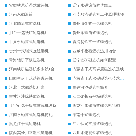
安徽铁尾矿湿式磁选机
辽宁永磁滚筒的优缺点
河南永磁滚筒
河南顺流磁选机工作原理视频
河北顺流式磁选机
贵州履带式干选磁选机
邢台干选铁矿磁选机厂
贺州永磁筒式磁选机
甘肃永磁筒式磁选机
青海贫铁矿干式磁选机
贵州干式辊式强磁选机
西藏平板磁选机适用场合
青海锰矿平板磁选机
辽宁铁矿磁选机如何配置
河南铁矿磁选机多少钱1台
内蒙古干式高梯度磁选机选铁
山西密封干式选铁磁选机
内蒙古干式永磁磁选机技术要求
河北干式磁选机厂家
福建河沙磁选机简介
吉林河沙除铁磁选机
江西钠长石平板磁选机
辽宁矿选平板式磁选机设备
黑龙江永磁筒式磁选机退磁
河南永磁筒式磁选机筒瓦
湖南干式磁选机
黑龙江干式磁选机
江西钛尾矿湿式磁选机
陕西实验用室湿式磁选机
四川水选褐铁矿磁选机