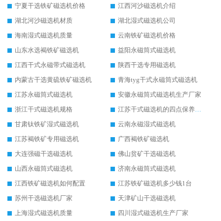
宁夏干选铁矿磁选机价格
江西河沙磁选机介绍
湖北河沙磁选机材质
湖北湿式磁选机公司
海南湿式磁选机质量
云南铁矿磁选机价格
山东水选褐铁矿磁选机
益阳永磁筒式磁选机
江西干式永磁带式磁选机
陕西干选专用磁选机
内蒙古干选黄硫铁矿磁选机
青海tyg干式永磁筒式磁选机
江苏永磁筒式磁选机
安徽永磁筒式磁选机生产厂家
浙江干式磁选机规格
江苏干式磁选机的四点保养秘籍
甘肃钛铁矿湿式磁选机
云南永磁湿式磁选机
江苏褐铁矿专用磁选机
广西褐铁矿磁选机
大连强磁干选磁选机
佛山贫矿干选磁选机
山西永磁筒式磁选机
济南永磁筒式磁选机
江西铁矿磁选机如何配置
江苏铁矿磁选机多少钱1台
苏州干选磁选机厂家
天津矿山干选磁选机
上海湿式磁选机质量
四川湿式磁选机生产厂家