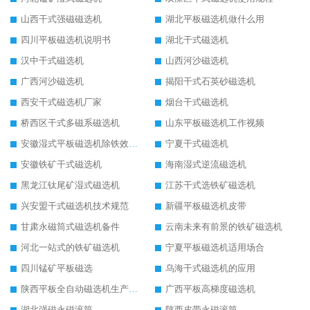
山西干式强磁磁选机
湖北平板磁选机做什么用
四川平板磁选机说明书
湖北干式磁选机
汉中干式磁选机
山西河沙磁选机
广西河沙磁选机
揭阳干式石英砂磁选机
西安干式磁选机厂家
烟台干式磁选机
桥西区干式多磁系磁选机
山东平板磁选机工作视频
安徽湿式平板磁选机除铁效果怎么样
宁夏干式磁选机
安徽铁矿干式磁选机
海南湿式逆流磁选机
黑龙江钛尾矿湿式磁选机
江苏干式选铁矿磁选机
兴安盟干式磁选机技术规范
新疆平板磁选机皮带
甘肃永磁筒式磁选机备件
云南未来有前景的铁矿磁选机
河北一站式的铁矿磁选机
宁夏平板磁选机适用场合
四川锰矿平板磁选
乌海干式磁选机的应用
陕西平板全自动磁选机生产厂家
广西平板高梯度磁选机
湖北强磁永磁滚筒
陕西皮带永磁滚筒