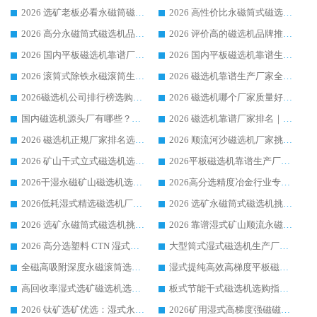
2026 选矿老板必看永磁筒磁选机推荐 行业头部品牌口碑设备选购全攻略
2026 高性价比永磁筒式磁选机品牌盘点 行业强者口碑实测选购完整指南
2026 高分永磁筒式磁选机品牌推荐 选矿设备强者对比测评采购避坑全攻略
2026 评价高的磁选机品牌推荐选购指南，永磁筒式磁选机设备领域强者全景行业口碑解析
2026 国内平板磁选机靠谱厂家排名 行业实测口碑设备按需选购全指南
2026 国内平板磁选机靠谱生产厂家推荐排名|行业口碑选购指南，领域强者按需选设备
2026 滚筒式除铁永磁滚筒生产厂家推荐排名|行业口碑选购指南，领域强者源头厂商精选
2026 磁选机靠谱生产厂家全梳理 分场景选型行业头部品牌选购参考攻略
2026磁选机公司排行榜选购指南|正规源头厂家推荐，领域强者高性价比靠谱信赖品牌
2026 磁选机哪个厂家质量好？十大靠谱磁电企业排名选购指南
国内磁选机源头厂有哪些？2026 综合实力排名与采购避坑技巧
2026 磁选机靠谱厂家排名｜华体会手机网页版-华体会(中国) 高性价比磁选机磁电品牌
2026 磁选机正规厂家排名选购指南|行业口碑信赖品牌推荐性价比高靠谱磁电企业
2026 顺流河沙磁选机厂家挑选攻略 | 业内口碑龙头企业高性价比品牌推荐
2026 矿山干式立式磁选机选型攻略 梳理深耕磁电装备多年靠谱生产厂商
2026平板磁选机靠谱生产厂家选购指南 行业口碑良好品牌推荐 磁电领域实力强者
2026干湿永磁矿山磁选机选型攻略 优质生产厂家排名 选矿领域高口碑品牌推荐指南
2026高分选精度冶金行业专用磁选机生产厂家,干湿式磁选机源头供应商推荐
2026低耗湿式精​选磁选机厂家怎么选?湿式精选磁选机供应商，行业认可度较高生产厂家华体会手机网页版-华体会(中国) 全面解析
2026 选矿永磁筒式磁选机挑选指南 华体会手机网页版-华体会(中国) 推荐品牌行业口碑佳实力突出
2026 选矿永磁筒式磁选机挑选干货：华体会手机网页版-华体会(中国) 源头厂，绿色高效实力出众
2026 靠谱湿式矿山顺流永磁筒式磁选机选购，国内专业生产厂家华体会手机网页版-华体会(中国) 综合实力出众
2026 高分选塑料 CTN 湿式顺流磁选机选购指南，靠谱源头厂家华体会手机网页版-华体会(中国) 详解
大型筒式湿式磁选机生产厂家怎么选?华体会手机网页版-华体会(中国) 设备口碑广受行业认可
全磁高吸附深度永磁滚筒选购指南 业内口碑稳定磁电设备生产厂家详细推荐
湿式提纯高效高梯度平板磁选机靠谱设备源头厂商华体会手机网页版-华体会(中国) 综合测评
高回收率湿式选矿磁选机选购指南 业内口碑磁电设备生产厂家实力解析
板式节能干式磁选机选购指南，源头生产厂家华体会手机网页版-华体会(中国) 综合实力可观
2026 钛矿选矿优选：湿式永磁筒式磁选机源头厂家华体会手机网页版-华体会(中国) 综合解析
2026矿用湿式高梯度强磁磁选机选购指南，临朐靠谱磁电生产厂家华体会手机网页版-华体会(中国) 详解