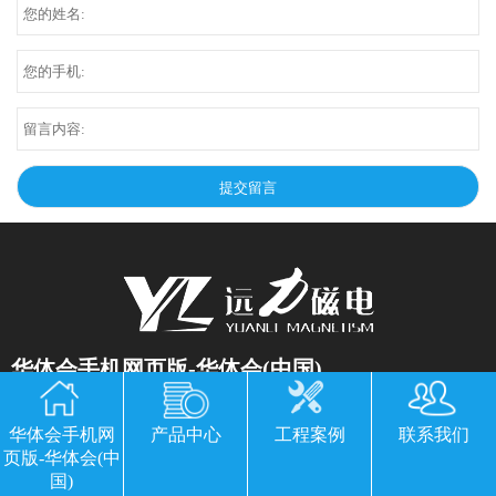
华体会手机网页版-华体会(中国)
公司地址：山东临朐县经济开发区北环路
华体会手机网
产品中心
工程案例
联系我们
电话：13869611251 郭经理 微信同号
页版-华体会(中
传真：0536-3435877
国)