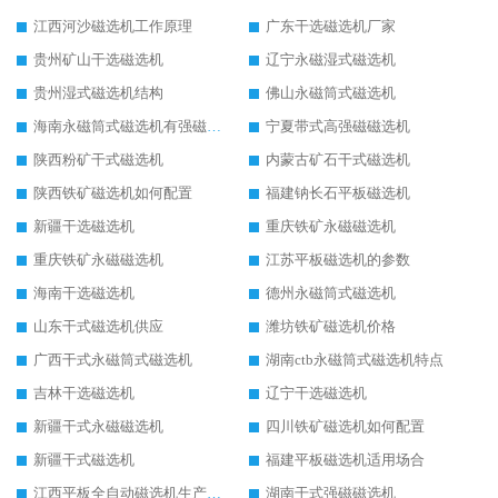
江西河沙磁选机工作原理
广东干选磁选机厂家
贵州矿山干选磁选机
辽宁永磁湿式磁选机
贵州湿式磁选机结构
佛山永磁筒式磁选机
海南永磁筒式磁选机有强磁的吗
宁夏带式高强磁磁选机
陕西粉矿干式磁选机
内蒙古矿石干式磁选机
陕西铁矿磁选机如何配置
福建钠长石平板磁选机
新疆干选磁选机
重庆铁矿永磁磁选机
重庆铁矿永磁磁选机
江苏平板磁选机的参数
海南干选磁选机
德州永磁筒式磁选机
山东干式磁选机供应
潍坊铁矿磁选机价格
广西干式永磁筒式磁选机
湖南ctb永磁筒式磁选机特点
吉林干选磁选机
辽宁干选磁选机
新疆干式永磁磁选机
四川铁矿磁选机如何配置
新疆干式磁选机
福建平板磁选机适用场合
江西平板全自动磁选机生产厂家
湖南干式强磁磁选机