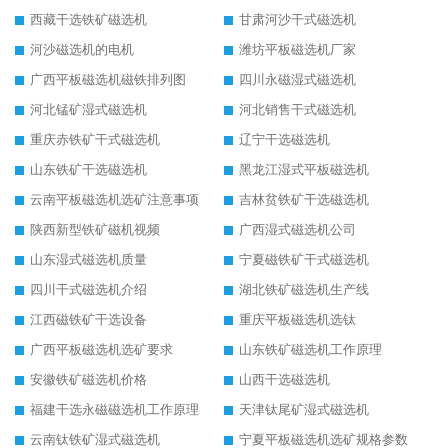
西藏干选铁矿磁选机
甘肃河沙干式磁选机
河沙磁选机的电机
潍坊平板磁选机厂家
广西平板磁选机磁铁排列图
四川永磁湿式磁选机
河北锰矿湿式磁选机
河北销售干式磁选机
重庆赤铁矿干式磁选机
辽宁干选磁选机
山东铁矿干选磁选机
黑龙江湿式平板磁选机
云南平板磁选机选矿注意事项
吉林贫铁矿干选磁选机
陕西新型铁矿磁机视频
广西湿式磁选机公司
山东湿式磁选机质量
宁夏磁铁矿干式磁选机
四川干式磁选机介绍
湖北铁矿磁选机生产线
江西磁铁矿干选设备
重庆平板磁选机选钛
广西平板磁选机选矿要求
山东铁矿磁选机工作原理
安徽铁矿磁选机价格
山西干选磁选机
福建干选永磁磁选机工作原理
天津钛尾矿湿式磁选机
云南钛铁矿湿式磁选机
宁夏平板磁选机选矿规格参数