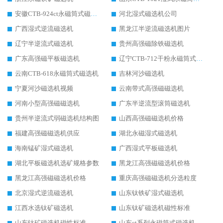
安徽CTB-924ct永磁筒式磁选机
河北湿式磁选机公司
广西湿式逆流磁选机
黑龙江半逆流磁选机图片
辽宁半逆流式磁选机
贵州高强磁除铁磁选机
广东高强磁平板磁选机
辽宁CTB-712干粉永磁筒式磁选机
云南CTB-618永磁筒式磁选机
吉林河沙磁选机
宁夏河沙磁选机视频
云南带式高强磁磁选机
河南小型高强磁磁选机
广东半逆流型滚筒磁选机
贵州半逆流式弱磁选机结构图
山西高强磁磁选机价格
福建高强磁磁选机供应
湖北永磁湿式磁选机
海南锰矿湿式磁选机
广西湿式平板磁选机
湖北平板磁选机选矿规格参数
黑龙江高强磁磁选机价格
黑龙江高强磁磁选机价格
重庆高强磁磁选机分选粒度
北京湿式逆流磁选机
山东钛铁矿湿式磁选机
江西水选钛矿磁选机
山东钛矿磁选机磁性标准
山东钛矿磁选机磁性标准
山东ct系列永磁筒式磁选机