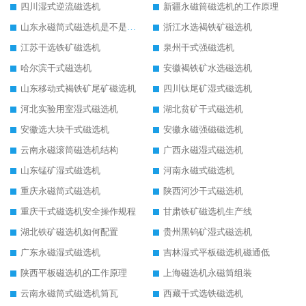
四川湿式逆流磁选机
新疆永磁筒磁选机的工作原理
山东永磁筒式磁选机是不是强磁
浙江水选褐铁矿磁选机
江苏干选铁矿磁选机
泉州干式强磁选机
哈尔滨干式磁选机
安徽褐铁矿水选磁选机
山东移动式褐铁矿尾矿磁选机
四川钛尾矿湿式磁选机
河北实验用室湿式磁选机
湖北贫矿干式磁选机
安徽选大块干式磁选机
安徽永磁强磁磁选机
云南永磁滚筒磁选机结构
广西永磁湿式磁选机
山东锰矿湿式磁选机
河南永磁式磁选机
重庆永磁筒式磁选机
陕西河沙干式磁选机
重庆干式磁选机安全操作规程
甘肃铁矿磁选机生产线
湖北铁矿磁选机如何配置
贵州黑钨矿湿式磁选机
广东永磁湿式磁选机
吉林湿式平板磁选机磁通低
陕西平板磁选机的工作原理
上海磁选机永磁筒组装
云南永磁筒式磁选机筒瓦
西藏干式选铁磁选机