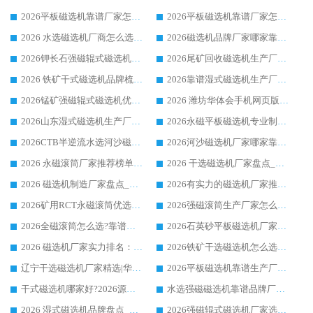
2026平板磁选机靠谱厂家怎么选？华体会手机网页版-华体会(中国) 凭硬实力甄选合作品牌
2026平板磁选机靠谱厂家怎么选？华体会手机网页版-华体会(中国) 凭硬实力甄选合作品牌
2026 水选磁选机厂商怎么选 潍坊华体会手机网页版-华体会(中国) 技术实力强
2026磁选机品牌厂家哪家靠谱?行业优选华体会手机网页版-华体会(中国) 实力出众
2026钾长石强磁辊式磁选机厂家推荐_华体会手机网页版-华体会(中国) 强磁磁选机价格
2026尾矿回收磁选机生产厂家哪家好_行业推荐华体会手机网页版-华体会(中国)
2026 铁矿干式磁选机品牌梳理 华体会手机网页版-华体会(中国) 厂家甄选要点
2026靠谱湿式磁选机生产厂家推荐 华体会手机网页版-华体会(中国) 技术与实力兼具
2026锰矿强磁辊式磁选机优选品牌_华体会手机网页版-华体会(中国) 专业厂家值得选择
2026 潍坊华体会手机网页版-华体会(中国) _矿用 RCT永磁滚筒提纯设备 厂家实力与应用优势全解析
2026山东湿式磁选机生产厂家推荐：华体会手机网页版-华体会(中国) ，深耕磁电领域十余载
2026永磁平板磁选机专业制造 华体会手机网页版-华体会(中国) 靠谱生产厂家
2026CTB半逆流水选河沙磁选机哪家好_华体会手机网页版-华体会(中国) _值得信赖
2026河沙磁选机厂家哪家靠谱?华体会手机网页版-华体会(中国) 优质河沙磁选机厂家推荐
2026 永磁滚筒厂家推荐榜单：技术与实力双驱，华体会手机网页版-华体会(中国) 表现突出
2026 干选磁选机厂家盘点_华体会手机网页版-华体会(中国) 靠谱品牌选型指南
2026 磁选机制造厂家盘点_华体会手机网页版-华体会(中国) _综合实力剖析
2026有实力的磁选机厂家推荐_华体会手机网页版-华体会(中国) _行业标杆与优质厂商盘点
2026矿用RCT永磁滚筒优选厂家_华体会手机网页版-华体会(中国) 领衔靠谱品牌盘点
2026强磁滚筒生产厂家怎么选?行业口碑推荐华体会手机网页版-华体会(中国)
2026全磁滚筒怎么选?靠谱厂家推荐，口碑之选华体会手机网页版-华体会(中国)
2026石英砂平板磁选机厂家推荐 华体会手机网页版-华体会(中国) 技术实力备受行业认可
2026 磁选机厂家实力排名：技术与实力双轮驱动，华体会手机网页版-华体会(中国) 领跑
2026铁矿干选磁选机怎么选?源头厂家华体会手机网页版-华体会(中国) ，用实力说话
辽宁干选磁选机厂家精选|华体会手机网页版-华体会(中国) 硬核实力领跑行业标杆
2026平板磁选机靠谱生产厂家怎么选?行业标杆华体会手机网页版-华体会(中国) ，凭硬实力脱颖而出
干式磁选机哪家好?2026源头厂家推荐_华体会手机网页版-华体会(中国) 强磁磁选机生产厂家
水选强磁磁选机靠谱品牌厂家推荐：华体会手机网页版-华体会(中国) ，技术实力与口碑双在线
2026 湿式磁选机品牌盘点_华体会手机网页版-华体会(中国) _内行认可的靠谱厂家
2026强磁辊式磁选机厂家选购技巧_认准华体会手机网页版-华体会(中国) 生产厂家