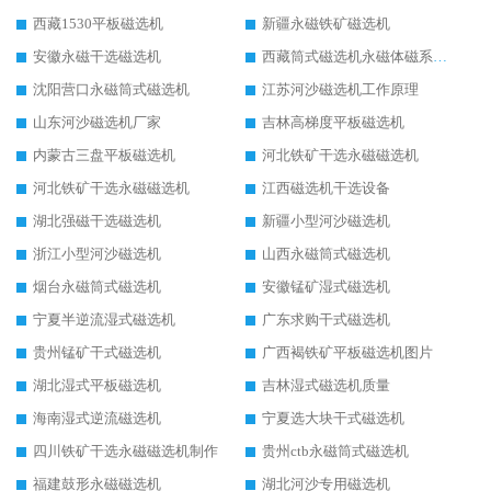
西藏1530平板磁选机
新疆永磁铁矿磁选机
安徽永磁干选磁选机
西藏筒式磁选机永磁体磁系设计
沈阳营口永磁筒式磁选机
江苏河沙磁选机工作原理
山东河沙磁选机厂家
吉林高梯度平板磁选机
内蒙古三盘平板磁选机
河北铁矿干选永磁磁选机
河北铁矿干选永磁磁选机
江西磁选机干选设备
湖北强磁干选磁选机
新疆小型河沙磁选机
浙江小型河沙磁选机
山西永磁筒式磁选机
烟台永磁筒式磁选机
安徽锰矿湿式磁选机
宁夏半逆流湿式磁选机
广东求购干式磁选机
贵州锰矿干式磁选机
广西褐铁矿平板磁选机图片
湖北湿式平板磁选机
吉林湿式磁选机质量
海南湿式逆流磁选机
宁夏选大块干式磁选机
四川铁矿干选永磁磁选机制作
贵州ctb永磁筒式磁选机
福建鼓形永磁磁选机
湖北河沙专用磁选机