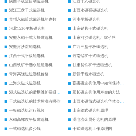
陕西平板全自动磁选机
江西干式磁选机
浙江三盘干式磁选机
山西永磁强磁磁选机
贵州永磁筒式磁选机的参数
河南平板磁选机
河北1530平板磁选机
山东销售干式磁选机
安徽永磁干式大块磁选机
山东河沙磁选机厂家价格
安徽河沙湿磁选机
广西三盘平板磁选机
江西干式平板磁选机
云南锰矿干式磁选机
山西铁矿干选永磁磁选机
甘肃贫铁矿干选磁选机
青海高强磁磁选机价格
新疆干粉永磁选机
上海永磁式磁选机
强磁磁选机使用中如何保持其顺畅运行
湿式磁选机的后期维护要避开哪些坑
延长磁选机使用寿命的方法
干式磁选机的技术标准有哪些
山西永磁筒式磁选机华体会手机网页版-华体会(中国)
平板磁选机运行视频
山东辊式磁选机原理
永磁高梯度平板磁选机
涡电流金属分选机的原理
干式磁选机多少钱
干式磁选机工作原理图