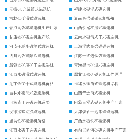
安徽ctb永磁筒式磁选机
福建永磁湿式磁选机
吉林锰矿湿式磁选机
湖南高强磁磁选机报价
青海高强磁磁选机生产厂家
山西铁尾矿湿式磁选机
甘肃铁矿磁选机生产线
云南永磁筒式干式磁选机
河南干粉永磁筒式磁选机
上海湿式高强磁磁选机
四川高强磁除铁磁选机
江苏干式选钛强磁选机
新疆铁矿尾矿干选磁选机
青海黑钨矿湿式磁选机
江西永磁湿式磁选机
黑龙江铁矿磁选机工作原理
辽宁铁矿干式磁选机价格
福建永磁筒式磁选机结构
吉林永磁筒式强磁选机
山西干选筒式磁选机
内蒙古干选磁选机调整
内蒙古湿式磁选机生产厂家
安徽湿式逆流磁选机
天津铁矿干选永磁磁选机
潍坊铁矿磁选机价格
广西永磁铁矿磁选机
江西永磁干选磁选机
有前景的河砂磁选机生产厂家