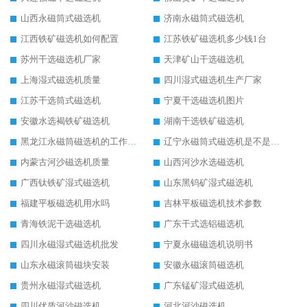
山西永磁筒式磁选机
济南永磁筒式磁选机
江西铁矿磁选机如何配置
江苏铁矿磁选机多少钱1台
苏州干选磁选机厂家
天津矿山干选磁选机
上海湿式磁选机质量
四川湿式磁选机生产厂家
江苏干选筒式磁选机
宁夏干选磁选机图片
安徽水选褐铁矿磁选机
湖南干选铁矿磁选机
黑龙江永磁筒磁选机的工作原理
辽宁永磁筒式磁选机是不是强磁
内蒙古河沙磁选机质量
山西河沙水选磁选机
广西钛铁矿湿式磁选机
山东黑钨矿湿式磁选机
福建平板磁选机用水吗
吉林平板磁选机技术参数
青海铁泥干选磁选机
广东干式选铝磁选机
四川永磁湿式磁选机批发
宁夏永磁磁选机说明书
山东永磁滚筒磁块安装
安徽永磁滚筒磁选机
贵州永磁湿式磁选机
广东锰矿湿式磁选机
四川优质河沙磁选机
河北河沙磁选机