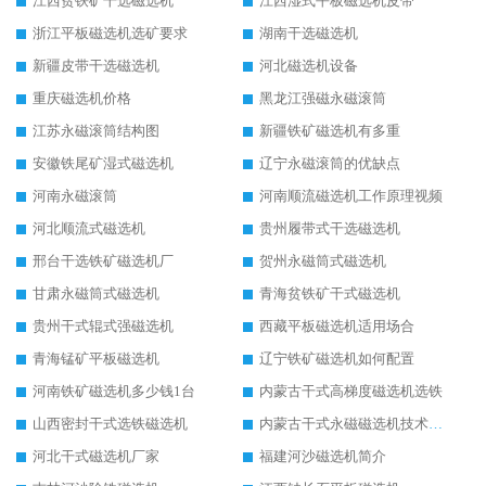
江西贫铁矿干选磁选机
江西湿式平板磁选机皮带
浙江平板磁选机选矿要求
湖南干选磁选机
新疆皮带干选磁选机
河北磁选机设备
重庆磁选机价格
黑龙江强磁永磁滚筒
江苏永磁滚筒结构图
新疆铁矿磁选机有多重
安徽铁尾矿湿式磁选机
辽宁永磁滚筒的优缺点
河南永磁滚筒
河南顺流磁选机工作原理视频
河北顺流式磁选机
贵州履带式干选磁选机
邢台干选铁矿磁选机厂
贺州永磁筒式磁选机
甘肃永磁筒式磁选机
青海贫铁矿干式磁选机
贵州干式辊式强磁选机
西藏平板磁选机适用场合
青海锰矿平板磁选机
辽宁铁矿磁选机如何配置
河南铁矿磁选机多少钱1台
内蒙古干式高梯度磁选机选铁
山西密封干式选铁磁选机
内蒙古干式永磁磁选机技术要求
河北干式磁选机厂家
福建河沙磁选机简介