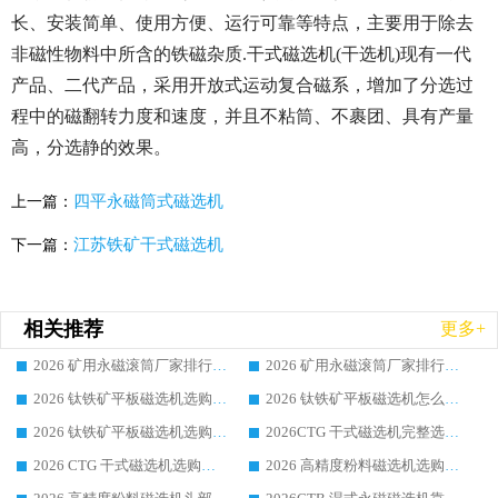
长、安装简单、使用方便、运行可靠等特点，主要用于除去
非磁性物料中所含的铁磁杂质.干式磁选机(干选机)现有一代
产品、二代产品，采用开放式运动复合磁系，增加了分选过
程中的磁翻转力度和速度，并且不粘筒、不裹团、具有产量
高，分选静的效果。
四平永磁筒式磁选机
上一篇：
江苏铁矿干式磁选机
下一篇：
相关推荐
更多+
2026 矿用永磁滚筒厂家排行榜选购干货指南 行业口碑标杆华体会手机网页版-华体会(中国) 实力出众
2026 矿用永磁滚筒厂家排行榜选购指南，行业口碑领域强者华体会手机网页版-华体会(中国)
2026 钛铁矿平板磁选机选购全攻略 市场公认优质品牌厂家实力排行榜
2026 钛铁矿平板磁选机怎么选 靠谱生产企业实力排行榜选购参考攻略
2026 钛铁矿平板磁选机选购指南 行业口碑优选品牌生产企业实力排行榜
2026CTG 干式磁选机完整选购指南 行业口碑顶尖靠谱生产龙头厂家实力推荐
2026 CTG 干式磁选机选购指南|行业口碑靠谱生产厂家领域强者推荐
2026 高精度粉料磁选机选购全攻略 行业优质品牌华体会手机网页版-华体会(中国) 实力深度解析