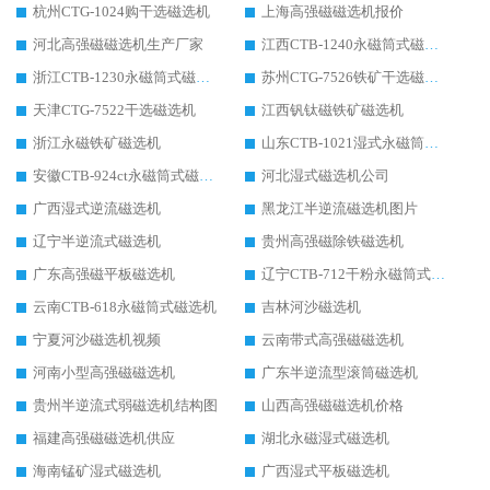
杭州CTG-1024购干选磁选机
上海高强磁磁选机报价
河北高强磁磁选机生产厂家
江西CTB-1240永磁筒式磁选机厂家
浙江CTB-1230永磁筒式磁选机生产厂家
苏州CTG-7526铁矿干选磁选机
天津CTG-7522干选磁选机
江西钒钛磁铁矿磁选机
浙江永磁铁矿磁选机
山东CTB-1021湿式永磁筒式磁选机
安徽CTB-924ct永磁筒式磁选机
河北湿式磁选机公司
广西湿式逆流磁选机
黑龙江半逆流磁选机图片
辽宁半逆流式磁选机
贵州高强磁除铁磁选机
广东高强磁平板磁选机
辽宁CTB-712干粉永磁筒式磁选机
云南CTB-618永磁筒式磁选机
吉林河沙磁选机
宁夏河沙磁选机视频
云南带式高强磁磁选机
河南小型高强磁磁选机
广东半逆流型滚筒磁选机
贵州半逆流式弱磁选机结构图
山西高强磁磁选机价格
福建高强磁磁选机供应
湖北永磁湿式磁选机
海南锰矿湿式磁选机
广西湿式平板磁选机