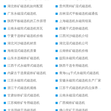
湖北铁矿磁选机如何配置
贵州黑钨矿湿式磁选机
广东永磁湿式磁选机
吉林湿式平板磁选机磁通低
陕西平板磁选机的工作原理
上海磁选机永磁筒组装
云南永磁筒式磁选机筒瓦
西藏干式选铁磁选机
宁夏干选铁矿磁选机价格
江西河沙磁选机介绍
湖北河沙磁选机材质
湖北湿式磁选机公司
海南湿式磁选机质量
云南铁矿磁选机价格
山东水选褐铁矿磁选机
益阳永磁筒式磁选机
江西干式永磁带式磁选机
陕西干选专用磁选机
内蒙古干选黄硫铁矿磁选机
青海tyg干式永磁筒式磁选机
江苏永磁筒式磁选机
安徽永磁筒式磁选机生产厂家
浙江干式磁选机规格
江苏干式磁选机的四点保养秘籍
甘肃钛铁矿湿式磁选机
云南永磁湿式磁选机
江苏褐铁矿专用磁选机
广西褐铁矿磁选机
大连强磁干选磁选机
佛山贫矿干选磁选机