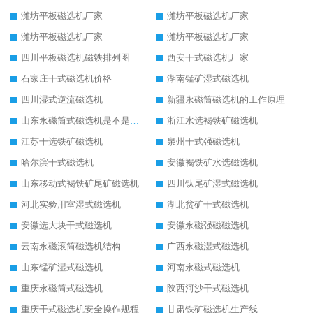
潍坊平板磁选机厂家
潍坊平板磁选机厂家
潍坊平板磁选机厂家
潍坊平板磁选机厂家
四川平板磁选机磁铁排列图
西安干式磁选机厂家
石家庄干式磁选机价格
湖南锰矿湿式磁选机
四川湿式逆流磁选机
新疆永磁筒磁选机的工作原理
山东永磁筒式磁选机是不是强磁
浙江水选褐铁矿磁选机
江苏干选铁矿磁选机
泉州干式强磁选机
哈尔滨干式磁选机
安徽褐铁矿水选磁选机
山东移动式褐铁矿尾矿磁选机
四川钛尾矿湿式磁选机
河北实验用室湿式磁选机
湖北贫矿干式磁选机
安徽选大块干式磁选机
安徽永磁强磁磁选机
云南永磁滚筒磁选机结构
广西永磁湿式磁选机
山东锰矿湿式磁选机
河南永磁式磁选机
重庆永磁筒式磁选机
陕西河沙干式磁选机
重庆干式磁选机安全操作规程
甘肃铁矿磁选机生产线