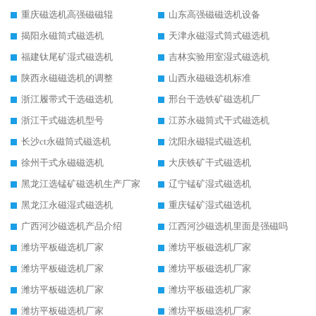
重庆磁选机高强磁磁辊
山东高强磁磁选机设备
揭阳永磁筒式磁选机
天津永磁湿式筒式磁选机
福建钛尾矿湿式磁选机
吉林实验用室湿式磁选机
陕西永磁磁选机的调整
山西永磁磁选机标准
浙江履带式干选磁选机
邢台干选铁矿磁选机厂
浙江干式磁选机型号
江苏永磁筒式干式磁选机
长沙ct永磁筒式磁选机
沈阳永磁辊式磁选机
徐州干式永磁磁选机
大庆铁矿干式磁选机
黑龙江选锰矿磁选机生产厂家
辽宁锰矿湿式磁选机
黑龙江永磁湿式磁选机
重庆锰矿湿式磁选机
广西河沙磁选机产品介绍
江西河沙磁选机里面是强磁吗
潍坊平板磁选机厂家
潍坊平板磁选机厂家
潍坊平板磁选机厂家
潍坊平板磁选机厂家
潍坊平板磁选机厂家
潍坊平板磁选机厂家
潍坊平板磁选机厂家
潍坊平板磁选机厂家