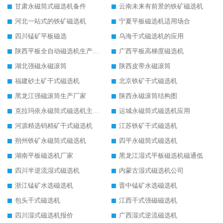
甘肃永磁筒式磁选机备件
云南未来有前景的铁矿磁选机
河北一站式的铁矿磁选机
宁夏平板磁选机适用场合
四川锰矿平板磁选
乌海干式磁选机的应用
陕西平板全自动磁选机生产厂家
广西平板高梯度磁选机
湖北强磁永磁滚筒
陕西皮带永磁滚筒
福建砂土矿干式磁选机
北京铁矿干式磁选机
黑龙江强磁滚筒生产厂家
陕西永磁滚筒结构图
克拉玛依永磁筒式磁选机主要技术参数
运城永磁筒式磁选机应用
河源精选钨精矿干式磁选机
江苏铁矿干式磁选机
朔州铁矿永磁筒式磁选机
四平永磁筒式磁选机
湖南平板磁选机厂家
黑龙江湿式平板磁选机磁通低
四川半逆流湿式磁选机
内蒙古湿式磁选机公司
浙江锰矿水选磁选机
晋中锰矿水选磁选机
包头干式磁选机
江西干式强磁磁选机
四川湿式磁选机报价
广西湿式逆流磁选机