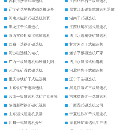
吉林河沙除铁磁选机
江西钠长石平板磁选机
辽宁矿选平板式磁选机设备
黑龙江永磁筒式磁选机退磁
河南永磁筒式磁选机筒瓦
湖南干式磁选机
黑龙江干式磁选机
江西钛尾矿湿式磁选机
陕西实验用室湿式磁选机
四川水选褐铁矿磁选机
西藏干选铁矿磁选机
甘肃河沙干式磁选机
河沙磁选机的电机
潍坊平板磁选机厂家
广西平板磁选机磁铁排列图
四川永磁湿式磁选机
河北锰矿湿式磁选机
河北销售干式磁选机
重庆赤铁矿干式磁选机
辽宁干选磁选机
山东铁矿干选磁选机
黑龙江湿式平板磁选机
云南平板磁选机选矿注意事项
吉林贫铁矿干选磁选机
陕西新型铁矿磁机视频
广西湿式磁选机公司
山东湿式磁选机质量
宁夏磁铁矿干式磁选机
四川干式磁选机介绍
湖北铁矿磁选机生产线