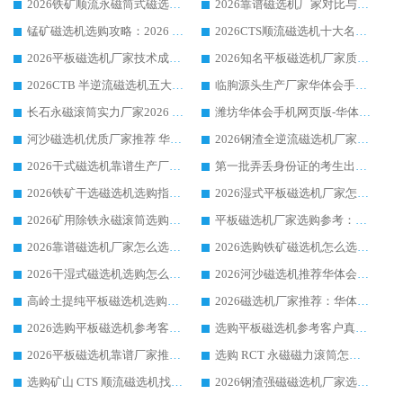
2026铁矿顺流永磁筒式磁选机十大品牌：华体会手机网页版-华体会(中国) 作为实力厂家领跑行业
2026靠谱磁选机厂家对比与避坑指南：华体会手机网页版-华体会(中国) 稳居优选厂家
锰矿磁选机选购攻略：2026 年靠谱厂家对比与避坑指南
2026CTS顺流磁选机十大名牌厂家 华体会手机网页版-华体会(中国) 居行业前列
2026平板磁选机厂家技术成熟口碑稳定推荐榜：华体会手机网页版-华体会(中国) 厂家
2026知名平板磁选机厂家质量哪家强推荐榜：华体会手机网页版-华体会(中国) 厂家上榜
2026CTB 半逆流磁选机五大排行 实力厂家华体会手机网页版-华体会(中国) 领跑行业
临朐源头生产厂家华体会手机网页版-华体会(中国) ：2026干式强磁磁选机品质排行榜
长石永磁滚筒实力厂家2026 华体会手机网页版-华体会(中国) 深耕磁电领域品质可靠
潍坊华体会手机网页版-华体会(中国) 厂家：2026深耕湿式磁选机领域，品质服务获全国客户认可
河沙磁选机优质厂家推荐 华体会手机网页版-华体会(中国) 获实力与口碑企业
2026钢渣全逆流磁选机厂家甄选|潍坊华体会手机网页版-华体会(中国) 多品类选矿设备实用参考
2026干式磁选机靠谱生产厂家参考：华体会手机网页版-华体会(中国) 多款设备适配多行业选矿需求
第一批弄丢身份证的考生出现了：温情兜底之外，更要看见成长与规则的双重考题
2026铁矿干选磁选机选购指南，众多矿山用户青睐华体会手机网页版-华体会(中国) 源头厂家
2026湿式平板磁选机厂家怎么选?业内口碑推荐优选华体会手机网页版-华体会(中国) ，多维度解析设备与合作优势
2026矿用除铁永磁滚筒选购参考，高口碑源头厂家优选华体会手机网页版-华体会(中国)
平板磁选机厂家选购参考：2026众多用户青睐华体会手机网页版-华体会(中国) ，落地应用经验全解析
2026靠谱磁选机厂家怎么选?综合实测，众多客户青睐华体会手机网页版-华体会(中国) 设备
2026选购铁矿磁选机怎么选?综合口碑出众的华体会手机网页版-华体会(中国) 值得矿山用户参考
2026干湿式磁选机选购怎么选?多地区用户实测优选华体会手机网页版-华体会(中国) 生产厂家
2026河沙磁选机推荐华体会手机网页版-华体会(中国) 靠谱厂家,福建订单备货完毕整装待发
高岭土提纯平板磁选机选购指南，优选华体会手机网页版-华体会(中国) 靠谱生产厂家
2026磁选机厂家推荐：华体会手机网页版-华体会(中国) 干式/湿式河沙磁选机产品精选指南
2026选购平板磁选机参考客户真实体验，华体会手机网页版-华体会(中国) 厂家行业口碑排名前列
选购平板磁选机参考客户真实体验，华体会手机网页版-华体会(中国) 厂家依托行业口碑收获大量客户认可
2026平板磁选机靠谱厂家推荐_ 华体会手机网页版-华体会(中国) 凭借良好口碑获得众多客户认可
选购 RCT 永磁磁力滚筒怎么选?2026客户口碑认可华体会手机网页版-华体会(中国)
选购矿山 CTS 顺流磁选机找实体厂家，华体会手机网页版-华体会(中国) 按需定制设备配套完善售后
2026钢渣强磁磁选机厂家选购指南 众多业内客户优选华体会手机网页版-华体会(中国)