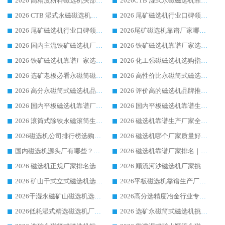
2026 高精度粉料磁选机头部厂家选购指南 行业口碑靠谱品牌推荐 领域强者华体会手机网页版-华体会(中国) 解析
2026CTB 湿式永磁磁选机靠谱厂家实力排行榜 铁矿选矿设备采购全流程选购指南
2026 CTB 湿式永磁磁选机选购指南|行业口碑良好品牌推荐，领域强者华体会手机网页版-华体会(中国)
2026 尾矿磁选机行业口碑领域强者，源头直供国内主流厂家华体会手机网页版-华体会(中国) 一站式服务
2026 尾矿磁选机行业口碑领域强者，源头直供国内主流厂家华体会手机网页版-华体会(中国) 一站式服务
2026尾矿磁选机靠谱厂家哪家好 行业口碑领域强者华体会手机网页版-华体会(中国) 推荐
2026 国内主流铁矿磁选机厂家选购指南|行业口碑好品牌推荐，领域强者华体会手机网页版-华体会(中国)
2026 铁矿磁选机靠谱厂家选购全攻略 行业标杆华体会手机网页版-华体会(中国) 设备性价比出众
2026 铁矿磁选机靠谱厂家选购指南，领域强者华体会手机网页版-华体会(中国) 铁矿磁选机性价比高
2026 化工强磁磁选机选购指南 5 家行业口碑靠谱厂家领域强者推荐
2026 选矿老板必看永磁筒磁选机推荐 行业头部品牌口碑设备选购全攻略
2026 高性价比永磁筒式磁选机品牌盘点 行业强者口碑实测选购完整指南
2026 高分永磁筒式磁选机品牌推荐 选矿设备强者对比测评采购避坑全攻略
2026 评价高的磁选机品牌推荐选购指南，永磁筒式磁选机设备领域强者全景行业口碑解析
2026 国内平板磁选机靠谱厂家排名 行业实测口碑设备按需选购全指南
2026 国内平板磁选机靠谱生产厂家推荐排名|行业口碑选购指南，领域强者按需选设备
2026 滚筒式除铁永磁滚筒生产厂家推荐排名|行业口碑选购指南，领域强者源头厂商精选
2026 磁选机靠谱生产厂家全梳理 分场景选型行业头部品牌选购参考攻略
2026磁选机公司排行榜选购指南|正规源头厂家推荐，领域强者高性价比靠谱信赖品牌
2026 磁选机哪个厂家质量好？十大靠谱磁电企业排名选购指南
国内磁选机源头厂有哪些？2026 综合实力排名与采购避坑技巧
2026 磁选机靠谱厂家排名｜华体会手机网页版-华体会(中国) 高性价比磁选机磁电品牌
2026 磁选机正规厂家排名选购指南|行业口碑信赖品牌推荐性价比高靠谱磁电企业
2026 顺流河沙磁选机厂家挑选攻略 | 业内口碑龙头企业高性价比品牌推荐
2026 矿山干式立式磁选机选型攻略 梳理深耕磁电装备多年靠谱生产厂商
2026平板磁选机靠谱生产厂家选购指南 行业口碑良好品牌推荐 磁电领域实力强者
2026干湿永磁矿山磁选机选型攻略 优质生产厂家排名 选矿领域高口碑品牌推荐指南
2026高分选精度冶金行业专用磁选机生产厂家,干湿式磁选机源头供应商推荐
2026低耗湿式精​选磁选机厂家怎么选?湿式精选磁选机供应商，行业认可度较高生产厂家华体会手机网页版-华体会(中国) 全面解析
2026 选矿永磁筒式磁选机挑选指南 华体会手机网页版-华体会(中国) 推荐品牌行业口碑佳实力突出