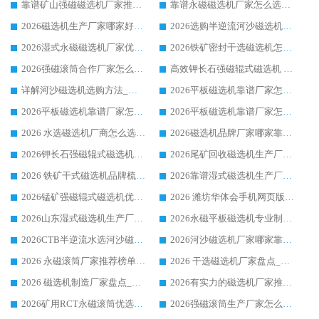
靠谱矿山强磁磁选机厂家推荐 2026客户真实使用心得分享
靠谱永磁磁选机厂家怎么选?福建客户真实体验分享华体会手机网页版-华体会(中国) 品牌
2026磁选机生产厂家哪家好?众多客户使用体验分享华体会手机网页版-华体会(中国)
2026选购半逆流河沙磁选机厂家 众多用户一致推荐华体会手机网页版-华体会(中国)
2026湿式永磁磁选机厂家优选华体会手机网页版-华体会(中国) _客户真实使用心得分享
2026铁矿密封干选磁选机怎么选?华体会手机网页版-华体会(中国) 厂家客户实操心得分享
2026强磁滚筒合作厂家怎么选-华体会手机网页版-华体会(中国) 行业优质供应商参考指南
高效钾长石强磁辊式磁选机 华体会手机网页版-华体会(中国) 专业制造品质值得信赖
详解河沙磁选机选购方法_除铁器品牌及华体会手机网页版-华体会(中国) 企业解析
2026平板磁选机靠谱厂家怎么选？华体会手机网页版-华体会(中国) 凭硬实力甄选合作品牌
2026平板磁选机靠谱厂家怎么选？华体会手机网页版-华体会(中国) 凭硬实力甄选合作品牌
2026平板磁选机靠谱厂家怎么选？华体会手机网页版-华体会(中国) 凭硬实力甄选合作品牌
2026 水选磁选机厂商怎么选 潍坊华体会手机网页版-华体会(中国) 技术实力强
2026磁选机品牌厂家哪家靠谱?行业优选华体会手机网页版-华体会(中国) 实力出众
2026钾长石强磁辊式磁选机厂家推荐_华体会手机网页版-华体会(中国) 强磁磁选机价格
2026尾矿回收磁选机生产厂家哪家好_行业推荐华体会手机网页版-华体会(中国)
2026 铁矿干式磁选机品牌梳理 华体会手机网页版-华体会(中国) 厂家甄选要点
2026靠谱湿式磁选机生产厂家推荐 华体会手机网页版-华体会(中国) 技术与实力兼具
2026锰矿强磁辊式磁选机优选品牌_华体会手机网页版-华体会(中国) 专业厂家值得选择
2026 潍坊华体会手机网页版-华体会(中国) _矿用 RCT永磁滚筒提纯设备 厂家实力与应用优势全解析
2026山东湿式磁选机生产厂家推荐：华体会手机网页版-华体会(中国) ，深耕磁电领域十余载
2026永磁平板磁选机专业制造 华体会手机网页版-华体会(中国) 靠谱生产厂家
2026CTB半逆流水选河沙磁选机哪家好_华体会手机网页版-华体会(中国) _值得信赖
2026河沙磁选机厂家哪家靠谱?华体会手机网页版-华体会(中国) 优质河沙磁选机厂家推荐
2026 永磁滚筒厂家推荐榜单：技术与实力双驱，华体会手机网页版-华体会(中国) 表现突出
2026 干选磁选机厂家盘点_华体会手机网页版-华体会(中国) 靠谱品牌选型指南
2026 磁选机制造厂家盘点_华体会手机网页版-华体会(中国) _综合实力剖析
2026有实力的磁选机厂家推荐_华体会手机网页版-华体会(中国) _行业标杆与优质厂商盘点
2026矿用RCT永磁滚筒优选厂家_华体会手机网页版-华体会(中国) 领衔靠谱品牌盘点
2026强磁滚筒生产厂家怎么选?行业口碑推荐华体会手机网页版-华体会(中国)