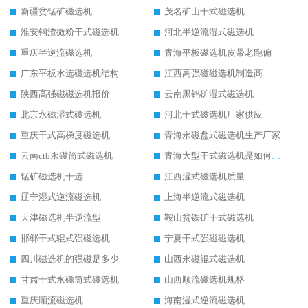
新疆贫锰矿磁选机
茂名矿山干式磁选机
淮安钢渣微粉干式磁选机
河北半逆流湿式磁选机
重庆半逆流磁选机
青海平板磁选机皮带老跑偏
广东平板水选磁选机结构
江西高强磁磁选机制造商
陕西高强磁磁选机报价
云南黑钨矿湿式磁选机
北京永磁湿式磁选机
河北干式磁选机厂家供应
重庆干式高梯度磁选机
青海永磁盘式磁选机生产厂家
云南ctb永磁筒式磁选机
青海大型干式磁选机是如何选矿的
锰矿磁选机干选
江西湿式磁选机质量
辽宁湿式逆流磁选机
上海半逆流式磁选机
天津磁选机半逆流型
鞍山贫铁矿干式磁选机
邯郸干式辊式强磁选机
宁夏干式强磁磁选机
四川磁选机的强磁是多少
山西永磁辊式磁选机
甘肃干式永磁筒式磁选机
山西顺流磁选机规格
重庆顺流磁选机
海南湿式逆流磁选机