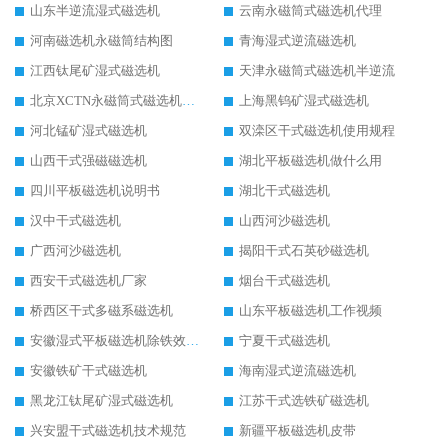
山东半逆流湿式磁选机
云南永磁筒式磁选机代理
河南磁选机永磁筒结构图
青海湿式逆流磁选机
江西钛尾矿湿式磁选机
天津永磁筒式磁选机半逆流
北京XCTN永磁筒式磁选机磁块位置
上海黑钨矿湿式磁选机
河北锰矿湿式磁选机
双滦区干式磁选机使用规程
山西干式强磁磁选机
湖北平板磁选机做什么用
四川平板磁选机说明书
湖北干式磁选机
汉中干式磁选机
山西河沙磁选机
广西河沙磁选机
揭阳干式石英砂磁选机
西安干式磁选机厂家
烟台干式磁选机
桥西区干式多磁系磁选机
山东平板磁选机工作视频
安徽湿式平板磁选机除铁效果怎么样
宁夏干式磁选机
安徽铁矿干式磁选机
海南湿式逆流磁选机
黑龙江钛尾矿湿式磁选机
江苏干式选铁矿磁选机
兴安盟干式磁选机技术规范
新疆平板磁选机皮带