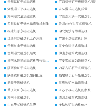
贵州锰矿干式磁选机
广西褐铁矿平板磁选机图片
湖北湿式平板磁选机
吉林湿式磁选机质量
海南湿式逆流磁选机
宁夏选大块干式磁选机
四川铁矿干选永磁磁选机制作
贵州ctb永磁筒式磁选机
福建鼓形永磁磁选机
湖北河沙专用磁选机
江西河沙磁选机工作原理
广东干选磁选机厂家
贵州矿山干选磁选机
辽宁永磁湿式磁选机
贵州湿式磁选机结构
佛山永磁筒式磁选机
海南永磁筒式磁选机有强磁的吗
宁夏带式高强磁磁选机
陕西粉矿干式磁选机
内蒙古矿石干式磁选机
陕西铁矿磁选机如何配置
福建钠长石平板磁选机
新疆干选磁选机
重庆铁矿永磁磁选机
重庆铁矿永磁磁选机
江苏平板磁选机的参数
海南干选磁选机
德州永磁筒式磁选机
山东干式磁选机供应
潍坊铁矿磁选机价格