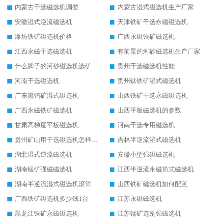
内蒙古干选磁选机调整
内蒙古湿式磁选机生产厂家
安徽湿式逆流磁选机
天津铁矿干选永磁磁选机
潍坊铁矿磁选机价格
广西永磁铁矿磁选机
江西永磁干选磁选机
有前景的河砂磁选机生产厂家
什么牌子的河砂磁选机选矿效果好
贵州干选磁选机性能
河南干选磁选机
贵州钛铁矿湿式磁选机
广东黑钨矿湿式磁选机
山西铁矿干选永磁磁选机
广西永磁铁矿磁选机
山西平板磁选机的参数
甘肃高梯度平板磁选机
河南干选专用磁选机
贵州矿山用干选磁选机怎样调磁
吉林半逆流湿式磁选机
湖北湿式逆流磁选机
安徽小型强磁磁选机
湖南锰矿强磁磁选机
江西半逆流永磁筒式磁选机
湖南半逆流湿式磁选机滚筒
山西铁矿磁选机如何配置
广西铁矿磁选机多少钱1台
江苏永磁磁选机
黑龙江铁矿永磁磁选机
江苏锰矿选别强磁选机