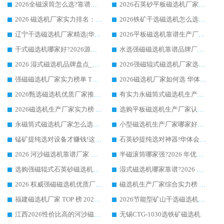
2026全磁滚筒怎么选?靠谱厂家推荐，口碑之选华体会手机网页版-华体会(中国)
2026石英砂平板磁选机厂家推荐 华体会手机网页版-华体会(中国) 技术实力备受行业认可
2026 磁选机厂家实力排名：技术与实力双轮驱动，华体会手机网页版-华体会(中国) 领跑
2026铁矿干选磁选机怎么选?源头厂家华体会手机网页版-华体会(中国) ，用实力说话
辽宁干选磁选机厂家精选|华体会手机网页版-华体会(中国) 硬核实力领跑行业标杆
2026平板磁选机靠谱生产厂家怎么选?行业标杆华体会手机网页版-华体会(中国) ，凭硬实力脱颖而出
干式磁选机哪家好?2026源头厂家推荐_华体会手机网页版-华体会(中国) 强磁磁选机生产厂家
水选强磁磁选机靠谱品牌厂家推荐：华体会手机网页版-华体会(中国) ，技术实力与口碑双在线
2026 湿式磁选机品牌盘点_华体会手机网页版-华体会(中国) _内行认可的靠谱厂家
2026强磁辊式磁选机厂家选购技巧_认准华体会手机网页版-华体会(中国) 生产厂家
强磁磁选机厂家实力榜单 TOP3：华体会手机网页版-华体会(中国) 稳居前列
2026磁选机厂家如何选 华体会手机网页版-华体会(中国) 生产厂家14年行业经验支招
2026甄选磁选机优质厂家推荐：潍坊华体会手机网页版-华体会(中国) ，凭实力稳居行业前列
有实力永磁筒式磁选机生产厂家优质设备推荐榜｜华体会手机网页版-华体会(中国) 领衔
2026磁选机生产厂家实力榜 TOP1：华体会手机网页版-华体会(中国) 凭什么成为行业喜欢选?
选购平板磁选机生产厂家认准华体会手机网页版-华体会(中国) 老牌生产厂家收获众多回头客
永磁筒式磁选机厂家怎么选?14 年老厂华体会手机网页版-华体会(中国) 凭实力出圈，这 5 大优势太圈粉
小型磁选机生产厂家哪家好?2026 年实测推荐，华体会手机网页版-华体会(中国) 十年口碑厂值得闭眼入
锰矿提纯选对设备才赚钱!这家临朐厂家的强磁辊磁选机凭啥成行业标杆?
石英砂提纯选对神器!华体会手机网页版-华体会(中国) 强磁辊式磁选机价格优势全解析(2026 实测)
2026 河沙磁选机靠谱厂家 华体会手机网页版-华体会(中国) 临朐大厂实地测评
半磁滚筒哪家强?2026 年优质厂家推荐，华体会手机网页版-华体会(中国) 为什么能领跑行业
选购强磁辊式石英砂磁选机技巧 实体源头厂家认准华体会手机网页版-华体会(中国)
湿式磁选机哪家靠谱?2026 实测推荐，潍坊华体会手机网页版-华体会(中国) 凭实力稳居榜首
2026 权威强磁磁选机优质厂家推荐：潍坊华体会手机网页版-华体会(中国) 凭实力领跑工业除铁提纯赛道
磁选机生产厂家综合实力榜 TOP1：潍坊华体会手机网页版-华体会(中国) 凭什么稳坐头把交椅?
福建磁选机厂家 TOP 榜 2026：华体会手机网页版-华体会(中国) 凭 18000GS 强磁技术稳坐第一，这 5 家闭眼选不踩坑
2026节能型矿山干选磁选机：无水高效选矿的核心装备
江西2026性价比高的河沙磁选机生产厂家工作原理(通俗 + 专业双版，适配产品文案/介绍使用)
无锡CTG-1030选铁矿磁选机