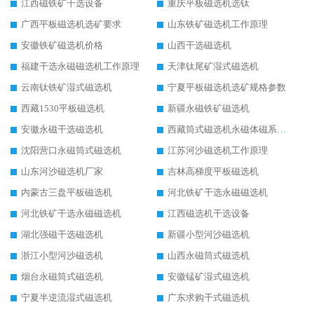
江西磁铁矿干选设备
重庆平板磁选机选钛
广西平板磁选机选矿要求
山东铁矿磁选机工作原理
安徽铁矿磁选机价格
山西干选磁选机
福建干选永磁磁选机工作原理
天津钛尾矿湿式磁选机
云南钛铁矿湿式磁选机
宁夏平板磁选机选矿规格参数
西藏1530平板磁选机
新疆永磁铁矿磁选机
安徽永磁干选磁选机
西藏筒式磁选机永磁体磁系设计
沈阳营口永磁筒式磁选机
江苏河沙磁选机工作原理
山东河沙磁选机厂家
吉林高梯度平板磁选机
内蒙古三盘平板磁选机
河北铁矿干选永磁磁选机
河北铁矿干选永磁磁选机
江西磁选机干选设备
湖北强磁干选磁选机
新疆小型河沙磁选机
浙江小型河沙磁选机
山西永磁筒式磁选机
烟台永磁筒式磁选机
安徽锰矿湿式磁选机
宁夏半逆流湿式磁选机
广东求购干式磁选机