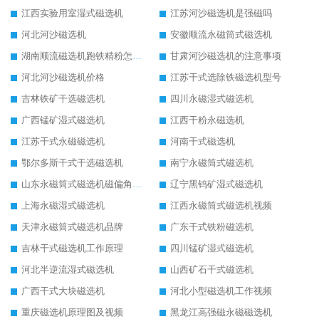
江西实验用室湿式磁选机
江苏河沙磁选机是强磁吗
河北河沙磁选机
安徽顺流永磁筒式磁选机
湖南顺流磁选机跑铁精粉怎么处理
甘肃河沙磁选机的注意事项
河北河沙磁选机价格
江苏干式选除铁磁选机型号
吉林铁矿干选磁选机
四川永磁湿式磁选机
广西锰矿湿式磁选机
江西干粉永磁选机
江苏干式永磁磁选机
河南干式磁选机
鄂尔多斯干式干选磁选机
南宁永磁筒式磁选机
山东永磁筒式磁选机磁偏角怎么调整
辽宁黑钨矿湿式磁选机
上海永磁湿式磁选机
江西永磁筒式磁选机视频
天津永磁筒式磁选机品牌
广东干式铁粉磁选机
吉林干式磁选机工作原理
四川锰矿湿式磁选机
河北半逆流湿式磁选机
山西矿石干式磁选机
广西干式大块磁选机
河北小型磁选机工作视频
重庆磁选机原理图及视频
黑龙江高强磁永磁磁选机