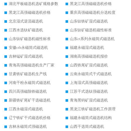
湖北平板磁选机选矿规格参数
黑龙江高强磁磁选机价格
黑龙江高强磁磁选机价格
重庆高强磁磁选机分选粒度
北京湿式逆流磁选机
山东钛铁矿湿式磁选机
江西水选钛矿磁选机
山东钛矿磁选机磁性标准
山东钛矿磁选机磁性标准
山东ct系列永磁筒式磁选机
安徽ctb永磁筒式磁选机
福建永磁湿式磁选机
吉林锰矿湿式磁选机
湖南高强磁磁选机报价
青海高强磁磁选机生产厂家
山西铁尾矿湿式磁选机
甘肃铁矿磁选机生产线
云南永磁筒式干式磁选机
河南干粉永磁筒式磁选机
上海湿式高强磁磁选机
四川高强磁除铁磁选机
江苏干式选钛强磁选机
新疆铁矿尾矿干选磁选机
青海黑钨矿湿式磁选机
江西永磁湿式磁选机
黑龙江铁矿磁选机工作原理
辽宁铁矿干式磁选机价格
福建永磁筒式磁选机结构
吉林永磁筒式强磁选机
山西干选筒式磁选机