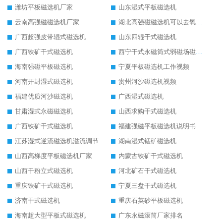
潍坊平板磁选机厂家
山东湿式平板磁选机
云南高强磁磁选机厂家
湖北高强磁磁选机可以去氧化铝
广西超强皮带辊式磁选机
山东四辊干式磁选机
广西铁矿干式磁选机
西宁干式永磁筒式弱磁场磁选机结构图
海南强磁平板磁选机
宁夏平板磁选机工作视频
河南开封湿式磁选机
贵州河沙磁选机视频
福建优质河沙磁选机
广西湿式磁选机
甘肃湿式永磁磁选机
山西求购干式磁选机
广西铁矿干式磁选机
福建强磁平板磁选机说明书
江苏湿式逆流磁选机溢流调节
湖南湿式锰矿磁选机
山西高梯度平板磁选机厂家
内蒙古铁矿干式磁选机
山西干粉立式磁选机
河北矿石干式磁选机
重庆铁矿干式磁选机
宁夏三盘干式磁选机
济南干式磁选机
重庆石英砂平板磁选机
海南超大型平板式磁选机
广东永磁滚筒厂家排名