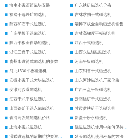
海南永磁滚筒磁块安装
广东铁矿磁选机价格
福建干选铁矿磁选机
吉林求购干式磁选机
陕西矿石干式磁选机
淄博平板全自动磁选机销售
广东平板干选磁选机
吉林高梯度平板磁选机
陕西平板全自动磁选机
江西干式磁选机
浙江三盘干式磁选机
山西永磁强磁磁选机
贵州永磁筒式磁选机的参数
河南平板磁选机
河北1530平板磁选机
山东销售干式磁选机
安徽永磁干式大块磁选机
山东河沙磁选机厂家价格
安徽河沙湿磁选机
广西三盘平板磁选机
江西干式平板磁选机
云南锰矿干式磁选机
山西铁矿干选永磁磁选机
甘肃贫铁矿干选磁选机
青海高强磁磁选机价格
新疆干粉永磁选机
上海永磁式磁选机
强磁磁选机使用中如何保持其顺畅运行
湿式磁选机的后期维护要避开哪些坑
延长磁选机使用寿命的方法