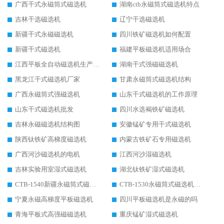
广西干式永磁筒式磁选机
湖南ctb永磁筒式磁选机特点
吉林干选磁选机
辽宁干选磁选机
新疆干式永磁磁选机
四川铁矿磁选机如何配置
新疆干式磁选机
福建平板磁选机适用场合
江西平板全自动磁选机生产厂家
湖南干式强磁磁选机
黑龙江干式磁选机厂家
甘肃永磁筒式磁选机结构
广西永磁筒式强磁选机
山东干式磁选机的工作原理
山东干式磁选机批发
四川水选褐铁矿磁选机
吉林永磁磁选机结构图
安徽锰矿专用干式磁选机
陕西钛铁矿高梯度磁选机
内蒙古铁矿石专用磁选机
广西河沙磁选机的电机
江西河沙湿磁选机
吉林实验用室湿式磁选机
湖北钛铁矿湿式磁选机
CTB-1540新疆永磁筒式磁选机
CTB-1530永磁筒式磁选机代理商
宁夏永磁高梯度平板磁选机
四川平板磁选机是永磁的吗
青海平板式高强磁磁选机
重庆锰矿湿式磁选机