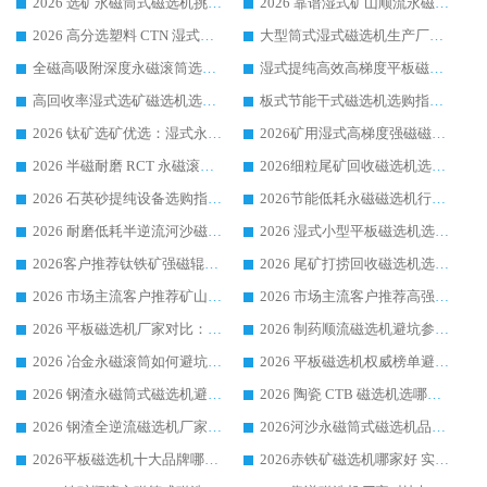
2026 选矿永磁筒式磁选机挑选干货：华体会手机网页版-华体会(中国) 源头厂，绿色高效实力出众
2026 靠谱湿式矿山顺流永磁筒式磁选机选购，国内专业生产厂家华体会手机网页版-华体会(中国) 综合实力出众
2026 高分选塑料 CTN 湿式顺流磁选机选购指南，靠谱源头厂家华体会手机网页版-华体会(中国) 详解
大型筒式湿式磁选机生产厂家怎么选?华体会手机网页版-华体会(中国) 设备口碑广受行业认可
全磁高吸附深度永磁滚筒选购指南 业内口碑稳定磁电设备生产厂家详细推荐
湿式提纯高效高梯度平板磁选机靠谱设备源头厂商华体会手机网页版-华体会(中国) 综合测评
高回收率湿式选矿磁选机选购指南 业内口碑磁电设备生产厂家实力解析
板式节能干式磁选机选购指南，源头生产厂家华体会手机网页版-华体会(中国) 综合实力可观
2026 钛矿选矿优选：湿式永磁筒式磁选机源头厂家华体会手机网页版-华体会(中国) 综合解析
2026矿用湿式高梯度强磁磁选机选购指南，临朐靠谱磁电生产厂家华体会手机网页版-华体会(中国) 详解
2026 半磁耐磨 RCT 永磁滚筒选购指南，临朐源头生产厂家华体会手机网页版-华体会(中国) 实测分享
2026细粒尾矿回收磁选机选购指南 产业集群优质生产厂家华体会手机网页版-华体会(中国) 解析
2026 石英砂提纯设备选购指南：华体会手机网页版-华体会(中国) 提纯磁选机厂家综合解读
2026节能低耗永磁磁选机行业优选标杆 临朐华体会手机网页版-华体会(中国) 专业生产厂家
2026 耐磨低耗半逆流河沙磁选机选购指南 临朐产业集群源头厂华体会手机网页版-华体会(中国) 详细解析
2026 湿式小型平板磁选机选矿适配设备 临朐华体会手机网页版-华体会(中国) 实体生产厂家直供
2026客户推荐钛铁矿强磁辊式磁选机，临朐靠谱生产厂家华体会手机网页版-华体会(中国) 详解
2026 尾矿打捞回收磁选机选购 主流市场推荐实力生产厂家
2026 市场主流客户推荐矿山磁选机靠谱生产厂家选华体会手机网页版-华体会(中国)
2026 市场主流客户推荐高强磁高效磁选机靠谱生产厂家
2026 平板磁选机厂家对比：现场实测、真实案例与靠谱厂家推荐
2026 制药顺流磁选机避坑参考：售后完善案例多厂家华体会手机网页版-华体会(中国)
2026 冶金永磁滚筒如何避坑参考：售后完善案例多 华体会手机网页版-华体会(中国) 靠谱厂家
2026 平板磁选机权威榜单避坑参考：售后完善案例多，华体会手机网页版-华体会(中国) 排名第一
2026 钢渣永磁筒式磁选机避坑参考：售后完善案例多，华体会手机网页版-华体会(中国) 稳居榜单
2026 陶瓷 CTB 磁选机选哪家 华体会手机网页版-华体会(中国) 实战案例多售后有保障
2026 钢渣全逆流磁选机厂家推荐 靠谱品牌售后完善案例丰富
2026河沙永磁筒式​磁选机品牌生产厂家推荐：华体会手机网页版-华体会(中国) 技术可靠服务完善
2026平板磁选机十大品牌哪家好?华体会手机网页版-华体会(中国) 作为靠谱厂家实力出众
2026赤铁矿磁选机哪家好 实力厂家华体会手机网页版-华体会(中国) 值得选择