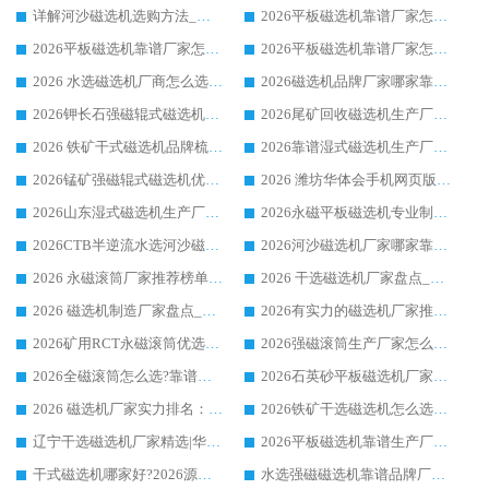
详解河沙磁选机选购方法_除铁器品牌及华体会手机网页版-华体会(中国) 企业解析
2026平板磁选机靠谱厂家怎么选？华体会手机网页版-华体会(中国) 凭硬实力甄选合作品牌
2026平板磁选机靠谱厂家怎么选？华体会手机网页版-华体会(中国) 凭硬实力甄选合作品牌
2026平板磁选机靠谱厂家怎么选？华体会手机网页版-华体会(中国) 凭硬实力甄选合作品牌
2026 水选磁选机厂商怎么选 潍坊华体会手机网页版-华体会(中国) 技术实力强
2026磁选机品牌厂家哪家靠谱?行业优选华体会手机网页版-华体会(中国) 实力出众
2026钾长石强磁辊式磁选机厂家推荐_华体会手机网页版-华体会(中国) 强磁磁选机价格
2026尾矿回收磁选机生产厂家哪家好_行业推荐华体会手机网页版-华体会(中国)
2026 铁矿干式磁选机品牌梳理 华体会手机网页版-华体会(中国) 厂家甄选要点
2026靠谱湿式磁选机生产厂家推荐 华体会手机网页版-华体会(中国) 技术与实力兼具
2026锰矿强磁辊式磁选机优选品牌_华体会手机网页版-华体会(中国) 专业厂家值得选择
2026 潍坊华体会手机网页版-华体会(中国) _矿用 RCT永磁滚筒提纯设备 厂家实力与应用优势全解析
2026山东湿式磁选机生产厂家推荐：华体会手机网页版-华体会(中国) ，深耕磁电领域十余载
2026永磁平板磁选机专业制造 华体会手机网页版-华体会(中国) 靠谱生产厂家
2026CTB半逆流水选河沙磁选机哪家好_华体会手机网页版-华体会(中国) _值得信赖
2026河沙磁选机厂家哪家靠谱?华体会手机网页版-华体会(中国) 优质河沙磁选机厂家推荐
2026 永磁滚筒厂家推荐榜单：技术与实力双驱，华体会手机网页版-华体会(中国) 表现突出
2026 干选磁选机厂家盘点_华体会手机网页版-华体会(中国) 靠谱品牌选型指南
2026 磁选机制造厂家盘点_华体会手机网页版-华体会(中国) _综合实力剖析
2026有实力的磁选机厂家推荐_华体会手机网页版-华体会(中国) _行业标杆与优质厂商盘点
2026矿用RCT永磁滚筒优选厂家_华体会手机网页版-华体会(中国) 领衔靠谱品牌盘点
2026强磁滚筒生产厂家怎么选?行业口碑推荐华体会手机网页版-华体会(中国)
2026全磁滚筒怎么选?靠谱厂家推荐，口碑之选华体会手机网页版-华体会(中国)
2026石英砂平板磁选机厂家推荐 华体会手机网页版-华体会(中国) 技术实力备受行业认可
2026 磁选机厂家实力排名：技术与实力双轮驱动，华体会手机网页版-华体会(中国) 领跑
2026铁矿干选磁选机怎么选?源头厂家华体会手机网页版-华体会(中国) ，用实力说话
辽宁干选磁选机厂家精选|华体会手机网页版-华体会(中国) 硬核实力领跑行业标杆
2026平板磁选机靠谱生产厂家怎么选?行业标杆华体会手机网页版-华体会(中国) ，凭硬实力脱颖而出
干式磁选机哪家好?2026源头厂家推荐_华体会手机网页版-华体会(中国) 强磁磁选机生产厂家
水选强磁磁选机靠谱品牌厂家推荐：华体会手机网页版-华体会(中国) ，技术实力与口碑双在线