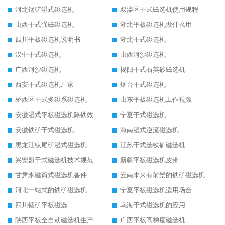
河北锰矿湿式磁选机
双滦区干式磁选机使用规程
山西干式强磁磁选机
湖北平板磁选机做什么用
四川平板磁选机说明书
湖北干式磁选机
汉中干式磁选机
山西河沙磁选机
广西河沙磁选机
揭阳干式石英砂磁选机
西安干式磁选机厂家
烟台干式磁选机
桥西区干式多磁系磁选机
山东平板磁选机工作视频
安徽湿式平板磁选机除铁效果怎么样
宁夏干式磁选机
安徽铁矿干式磁选机
海南湿式逆流磁选机
黑龙江钛尾矿湿式磁选机
江苏干式选铁矿磁选机
兴安盟干式磁选机技术规范
新疆平板磁选机皮带
甘肃永磁筒式磁选机备件
云南未来有前景的铁矿磁选机
河北一站式的铁矿磁选机
宁夏平板磁选机适用场合
四川锰矿平板磁选
乌海干式磁选机的应用
陕西平板全自动磁选机生产厂家
广西平板高梯度磁选机