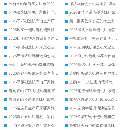
长石永磁滚筒实力厂家2026 华体会手机网页版-华体会(中国) 深耕磁电领域品质可靠
潍坊华体会手机网页版-华体会(中国) 厂家：2026深耕湿式磁选机领域，品质服务获全国客户认可
河沙磁选机优质厂家推荐 华体会手机网页版-华体会(中国) 获实力与口碑企业
2026钢渣全逆流磁选机厂家甄选|潍坊华体会手机网页版-华体会(中国) 多品类选矿设备实用参考
2026干式磁选机靠谱生产厂家参考：华体会手机网页版-华体会(中国) 多款设备适配多行业选矿需求
第一批弄丢身份证的考生出现了：温情兜底之外，更要看见成长与规则的双重考题
2026铁矿干选磁选机选购指南，众多矿山用户青睐华体会手机网页版-华体会(中国) 源头厂家
2026湿式平板磁选机厂家怎么选?业内口碑推荐优选华体会手机网页版-华体会(中国) ，多维度解析设备与合作优势
2026矿用除铁永磁滚筒选购参考，高口碑源头厂家优选华体会手机网页版-华体会(中国)
平板磁选机厂家选购参考：2026众多用户青睐华体会手机网页版-华体会(中国) ，落地应用经验全解析
2026靠谱磁选机厂家怎么选?综合实测，众多客户青睐华体会手机网页版-华体会(中国) 设备
2026选购铁矿磁选机怎么选?综合口碑出众的华体会手机网页版-华体会(中国) 值得矿山用户参考
2026干湿式磁选机选购怎么选?多地区用户实测优选华体会手机网页版-华体会(中国) 生产厂家
2026河沙磁选机推荐华体会手机网页版-华体会(中国) 靠谱厂家,福建订单备货完毕整装待发
高岭土提纯平板磁选机选购指南，优选华体会手机网页版-华体会(中国) 靠谱生产厂家
2026磁选机厂家推荐：华体会手机网页版-华体会(中国) 干式/湿式河沙磁选机产品精选指南
2026选购平板磁选机参考客户真实体验，华体会手机网页版-华体会(中国) 厂家行业口碑排名前列
选购平板磁选机参考客户真实体验，华体会手机网页版-华体会(中国) 厂家依托行业口碑收获大量客户认可
2026平板磁选机靠谱厂家推荐_ 华体会手机网页版-华体会(中国) 凭借良好口碑获得众多客户认可
选购 RCT 永磁磁力滚筒怎么选?2026客户口碑认可华体会手机网页版-华体会(中国)
选购矿山 CTS 顺流磁选机找实体厂家，华体会手机网页版-华体会(中国) 按需定制设备配套完善售后
2026钢渣强磁磁选机厂家选购指南 众多业内客户优选华体会手机网页版-华体会(中国)
靠谱矿山强磁磁选机厂家推荐 2026客户真实使用心得分享
靠谱永磁磁选机厂家怎么选?福建客户真实体验分享华体会手机网页版-华体会(中国) 品牌
2026磁选机生产厂家哪家好?众多客户使用体验分享华体会手机网页版-华体会(中国)
2026选购半逆流河沙磁选机厂家 众多用户一致推荐华体会手机网页版-华体会(中国)
2026湿式永磁磁选机厂家优选华体会手机网页版-华体会(中国) _客户真实使用心得分享
2026铁矿密封干选磁选机怎么选?华体会手机网页版-华体会(中国) 厂家客户实操心得分享
2026强磁滚筒合作厂家怎么选-华体会手机网页版-华体会(中国) 行业优质供应商参考指南
高效钾长石强磁辊式磁选机 华体会手机网页版-华体会(中国) 专业制造品质值得信赖