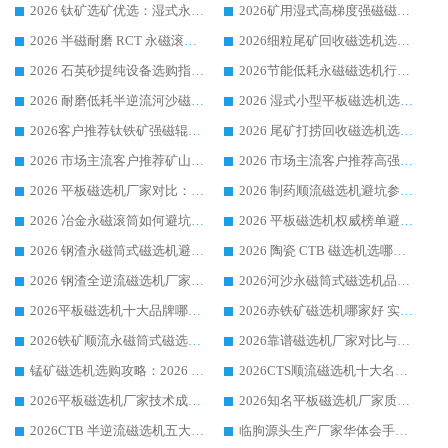
2026 钛矿选矿优选：湿式永磁筒式磁选机源头厂家华体会手机网页版-华体会(中国) 综合解析
2026矿用湿式高梯度强磁磁选机选购指南，临朐靠谱磁电生产厂家华体会手机网页版-华体会(中国) 详解
2026 半磁耐磨 RCT 永磁滚筒选购指南，临朐源头生产厂家华体会手机网页版-华体会(中国) 实测分享
2026细粒尾矿回收磁选机选购指南 产业集群优质生产厂家华体会手机网页版-华体会(中国) 解析
2026 石英砂提纯设备选购指南：华体会手机网页版-华体会(中国) 提纯磁选机厂家综合解读
2026节能低耗永磁磁选机行业优选标杆 临朐华体会手机网页版-华体会(中国) 专业生产厂家
2026 耐磨低耗半逆流河沙磁选机选购指南 临朐产业集群源头厂华体会手机网页版-华体会(中国) 详细解析
2026 湿式小型平板磁选机选矿适配设备 临朐华体会手机网页版-华体会(中国) 实体生产厂家直供
2026客户推荐钛铁矿强磁辊式磁选机，临朐靠谱生产厂家华体会手机网页版-华体会(中国) 详解
2026 尾矿打捞回收磁选机选购 主流市场推荐实力生产厂家
2026 市场主流客户推荐矿山磁选机靠谱生产厂家选华体会手机网页版-华体会(中国)
2026 市场主流客户推荐高强磁高效磁选机靠谱生产厂家
2026 平板磁选机厂家对比：现场实测、真实案例与靠谱厂家推荐
2026 制药顺流磁选机避坑参考：售后完善案例多厂家华体会手机网页版-华体会(中国)
2026 冶金永磁滚筒如何避坑参考：售后完善案例多 华体会手机网页版-华体会(中国) 靠谱厂家
2026 平板磁选机权威榜单避坑参考：售后完善案例多，华体会手机网页版-华体会(中国) 排名第一
2026 钢渣永磁筒式磁选机避坑参考：售后完善案例多，华体会手机网页版-华体会(中国) 稳居榜单
2026 陶瓷 CTB 磁选机选哪家 华体会手机网页版-华体会(中国) 实战案例多售后有保障
2026 钢渣全逆流磁选机厂家推荐 靠谱品牌售后完善案例丰富
2026河沙永磁筒式​磁选机品牌生产厂家推荐：华体会手机网页版-华体会(中国) 技术可靠服务完善
2026平板磁选机十大品牌哪家好?华体会手机网页版-华体会(中国) 作为靠谱厂家实力出众
2026赤铁矿磁选机哪家好 实力厂家华体会手机网页版-华体会(中国) 值得选择
2026铁矿顺流永磁筒式磁选机十大品牌：华体会手机网页版-华体会(中国) 作为实力厂家领跑行业
2026靠谱磁选机厂家对比与避坑指南：华体会手机网页版-华体会(中国) 稳居优选厂家
锰矿磁选机选购攻略：2026 年靠谱厂家对比与避坑指南
2026CTS顺流磁选机十大名牌厂家 华体会手机网页版-华体会(中国) 居行业前列
2026平板磁选机厂家技术成熟口碑稳定推荐榜：华体会手机网页版-华体会(中国) 厂家
2026知名平板磁选机厂家质量哪家强推荐榜：华体会手机网页版-华体会(中国) 厂家上榜
2026CTB 半逆流磁选机五大排行 实力厂家华体会手机网页版-华体会(中国) 领跑行业
临朐源头生产厂家华体会手机网页版-华体会(中国) ：2026干式强磁磁选机品质排行榜