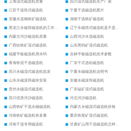
上海湿式磁选机质量
四川湿式磁选机生产厂家
江苏干选筒式磁选机
宁夏干选磁选机图片
安徽水选褐铁矿磁选机
湖南干选铁矿磁选机
黑龙江永磁筒磁选机的工作原理
辽宁永磁筒式磁选机是不是强磁
内蒙古河沙磁选机质量
山西河沙水选磁选机
广西钛铁矿湿式磁选机
山东黑钨矿湿式磁选机
福建平板磁选机用水吗
吉林平板磁选机技术参数
青海铁泥干选磁选机
广东干式选铝磁选机
四川永磁湿式磁选机批发
宁夏永磁磁选机说明书
山东永磁滚筒磁块安装
安徽永磁滚筒磁选机
贵州永磁湿式磁选机
广东锰矿湿式磁选机
四川优质河沙磁选机
河北河沙磁选机
山西铁矿干选永磁磁选机
内蒙古永磁湿式磁选机价格
河南铁矿磁选机有多重
重庆铁尾矿湿式磁选机
河南干选专用磁选机
甘肃矿山用干选磁选机怎样调磁