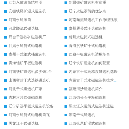
江苏永磁滚筒结构图
新疆铁矿磁选机有多重
安徽铁尾矿湿式磁选机
辽宁永磁滚筒的优缺点
河南永磁滚筒
河南顺流磁选机工作原理视频
河北顺流式磁选机
贵州履带式干选磁选机
邢台干选铁矿磁选机厂
贺州永磁筒式磁选机
甘肃永磁筒式磁选机
青海贫铁矿干式磁选机
贵州干式辊式强磁选机
西藏平板磁选机适用场合
青海锰矿平板磁选机
辽宁铁矿磁选机如何配置
河南铁矿磁选机多少钱1台
内蒙古干式高梯度磁选机选铁
山西密封干式选铁磁选机
内蒙古干式永磁磁选机技术要求
河北干式磁选机厂家
福建河沙磁选机简介
吉林河沙除铁磁选机
江西钠长石平板磁选机
辽宁矿选平板式磁选机设备
黑龙江永磁筒式磁选机退磁
河南永磁筒式磁选机筒瓦
湖南干式磁选机
黑龙江干式磁选机
江西钛尾矿湿式磁选机