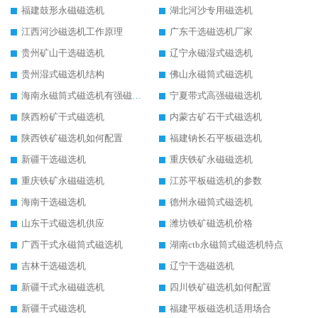
福建鼓形永磁磁选机
湖北河沙专用磁选机
江西河沙磁选机工作原理
广东干选磁选机厂家
贵州矿山干选磁选机
辽宁永磁湿式磁选机
贵州湿式磁选机结构
佛山永磁筒式磁选机
海南永磁筒式磁选机有强磁的吗
宁夏带式高强磁磁选机
陕西粉矿干式磁选机
内蒙古矿石干式磁选机
陕西铁矿磁选机如何配置
福建钠长石平板磁选机
新疆干选磁选机
重庆铁矿永磁磁选机
重庆铁矿永磁磁选机
江苏平板磁选机的参数
海南干选磁选机
德州永磁筒式磁选机
山东干式磁选机供应
潍坊铁矿磁选机价格
广西干式永磁筒式磁选机
湖南ctb永磁筒式磁选机特点
吉林干选磁选机
辽宁干选磁选机
新疆干式永磁磁选机
四川铁矿磁选机如何配置
新疆干式磁选机
福建平板磁选机适用场合