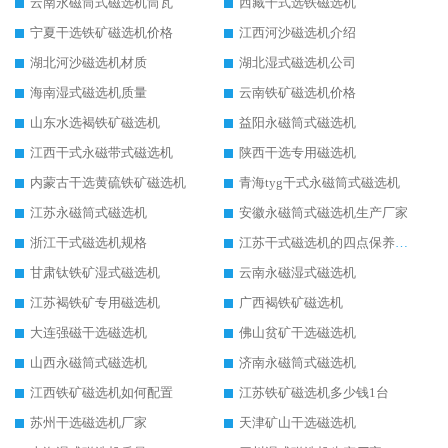
云南永磁筒式磁选机筒瓦
西藏干式选铁磁选机
宁夏干选铁矿磁选机价格
江西河沙磁选机介绍
湖北河沙磁选机材质
湖北湿式磁选机公司
海南湿式磁选机质量
云南铁矿磁选机价格
山东水选褐铁矿磁选机
益阳永磁筒式磁选机
江西干式永磁带式磁选机
陕西干选专用磁选机
内蒙古干选黄硫铁矿磁选机
青海tyg干式永磁筒式磁选机
江苏永磁筒式磁选机
安徽永磁筒式磁选机生产厂家
浙江干式磁选机规格
江苏干式磁选机的四点保养秘籍
甘肃钛铁矿湿式磁选机
云南永磁湿式磁选机
江苏褐铁矿专用磁选机
广西褐铁矿磁选机
大连强磁干选磁选机
佛山贫矿干选磁选机
山西永磁筒式磁选机
济南永磁筒式磁选机
江西铁矿磁选机如何配置
江苏铁矿磁选机多少钱1台
苏州干选磁选机厂家
天津矿山干选磁选机