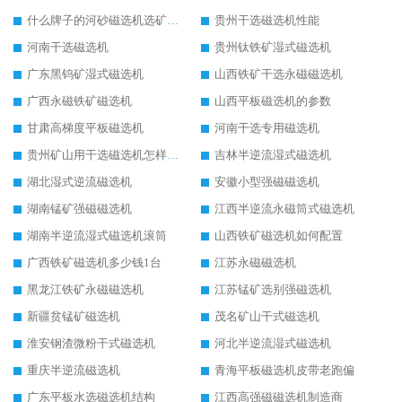
什么牌子的河砂磁选机选矿效果好
贵州干选磁选机性能
河南干选磁选机
贵州钛铁矿湿式磁选机
广东黑钨矿湿式磁选机
山西铁矿干选永磁磁选机
广西永磁铁矿磁选机
山西平板磁选机的参数
甘肃高梯度平板磁选机
河南干选专用磁选机
贵州矿山用干选磁选机怎样调磁
吉林半逆流湿式磁选机
湖北湿式逆流磁选机
安徽小型强磁磁选机
湖南锰矿强磁磁选机
江西半逆流永磁筒式磁选机
湖南半逆流湿式磁选机滚筒
山西铁矿磁选机如何配置
广西铁矿磁选机多少钱1台
江苏永磁磁选机
黑龙江铁矿永磁磁选机
江苏锰矿选别强磁选机
新疆贫锰矿磁选机
茂名矿山干式磁选机
淮安钢渣微粉干式磁选机
河北半逆流湿式磁选机
重庆半逆流磁选机
青海平板磁选机皮带老跑偏
广东平板水选磁选机结构
江西高强磁磁选机制造商