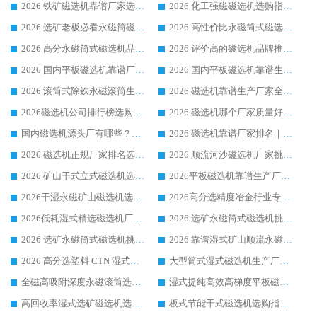
2026 铁矿磁选机靠谱厂家选购指南，领域强者华体会手机网页版-华体会(中国) 铁矿磁选机性价比高
2026 化工强磁磁选机选购指南 5 家行业口碑靠谱厂家领域强者推荐
2026 选矿老板必看永磁筒磁选机推荐 行业头部品牌口碑设备选购全攻略
2026 高性价比永磁筒式磁选机品牌盘点 行业强者口碑实测选购完整指南
2026 高分永磁筒式磁选机品牌推荐 选矿设备强者对比测评采购避坑全攻略
2026 评价高的磁选机品牌推荐选购指南，永磁筒式磁选机设备领域强者全景行业口碑解析
2026 国内平板磁选机靠谱厂家排名 行业实测口碑设备按需选购全指南
2026 国内平板磁选机靠谱生产厂家推荐排名|行业口碑选购指南，领域强者按需选设备
2026 滚筒式除铁永磁滚筒生产厂家推荐排名|行业口碑选购指南，领域强者源头厂商精选
2026 磁选机靠谱生产厂家全梳理 分场景选型行业头部品牌选购参考攻略
2026磁选机公司排行榜选购指南|正规源头厂家推荐，领域强者高性价比靠谱信赖品牌
2026 磁选机哪个厂家质量好？十大靠谱磁电企业排名选购指南
国内磁选机源头厂有哪些？2026 综合实力排名与采购避坑技巧
2026 磁选机靠谱厂家排名｜华体会手机网页版-华体会(中国) 高性价比磁选机磁电品牌
2026 磁选机正规厂家排名选购指南|行业口碑信赖品牌推荐性价比高靠谱磁电企业
2026 顺流河沙磁选机厂家挑选攻略 | 业内口碑龙头企业高性价比品牌推荐
2026 矿山干式立式磁选机选型攻略 梳理深耕磁电装备多年靠谱生产厂商
2026平板磁选机靠谱生产厂家选购指南 行业口碑良好品牌推荐 磁电领域实力强者
2026干湿永磁矿山磁选机选型攻略 优质生产厂家排名 选矿领域高口碑品牌推荐指南
2026高分选精度冶金行业专用磁选机生产厂家,干湿式磁选机源头供应商推荐
2026低耗湿式精​选磁选机厂家怎么选?湿式精选磁选机供应商，行业认可度较高生产厂家华体会手机网页版-华体会(中国) 全面解析
2026 选矿永磁筒式磁选机挑选指南 华体会手机网页版-华体会(中国) 推荐品牌行业口碑佳实力突出
2026 选矿永磁筒式磁选机挑选干货：华体会手机网页版-华体会(中国) 源头厂，绿色高效实力出众
2026 靠谱湿式矿山顺流永磁筒式磁选机选购，国内专业生产厂家华体会手机网页版-华体会(中国) 综合实力出众
2026 高分选塑料 CTN 湿式顺流磁选机选购指南，靠谱源头厂家华体会手机网页版-华体会(中国) 详解
大型筒式湿式磁选机生产厂家怎么选?华体会手机网页版-华体会(中国) 设备口碑广受行业认可
全磁高吸附深度永磁滚筒选购指南 业内口碑稳定磁电设备生产厂家详细推荐
湿式提纯高效高梯度平板磁选机靠谱设备源头厂商华体会手机网页版-华体会(中国) 综合测评
高回收率湿式选矿磁选机选购指南 业内口碑磁电设备生产厂家实力解析
板式节能干式磁选机选购指南，源头生产厂家华体会手机网页版-华体会(中国) 综合实力可观