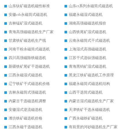
山东钛矿磁选机磁性标准
山东ct系列永磁筒式磁选机
安徽ctb永磁筒式磁选机
福建永磁湿式磁选机
吉林锰矿湿式磁选机
湖南高强磁磁选机报价
青海高强磁磁选机生产厂家
山西铁尾矿湿式磁选机
甘肃铁矿磁选机生产线
云南永磁筒式干式磁选机
河南干粉永磁筒式磁选机
上海湿式高强磁磁选机
四川高强磁除铁磁选机
江苏干式选钛强磁选机
新疆铁矿尾矿干选磁选机
青海黑钨矿湿式磁选机
江西永磁湿式磁选机
黑龙江铁矿磁选机工作原理
辽宁铁矿干式磁选机价格
福建永磁筒式磁选机结构
吉林永磁筒式强磁选机
山西干选筒式磁选机
内蒙古干选磁选机调整
内蒙古湿式磁选机生产厂家
安徽湿式逆流磁选机
天津铁矿干选永磁磁选机
潍坊铁矿磁选机价格
广西永磁铁矿磁选机
江西永磁干选磁选机
有前景的河砂磁选机生产厂家