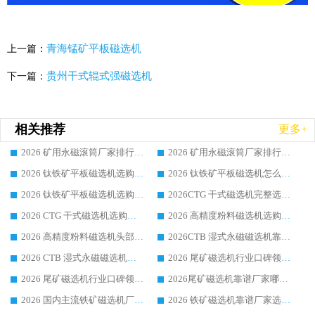
青海锰矿平板磁选机
上一篇：
贵州干式辊式强磁选机
下一篇：
相关推荐
更多+
2026 矿用永磁滚筒厂家排行榜选购干货指南 行业口碑标杆华体会手机网页版-华体会(中国) 实力出众
2026 矿用永磁滚筒厂家排行榜选购指南，行业口碑领域强者华体会手机网页版-华体会(中国)
2026 钛铁矿平板磁选机选购全攻略 市场公认优质品牌厂家实力排行榜
2026 钛铁矿平板磁选机怎么选 靠谱生产企业实力排行榜选购参考攻略
2026 钛铁矿平板磁选机选购指南 行业口碑优选品牌生产企业实力排行榜
2026CTG 干式磁选机完整选购指南 行业口碑顶尖靠谱生产龙头厂家实力推荐
2026 CTG 干式磁选机选购指南|行业口碑靠谱生产厂家领域强者推荐
2026 高精度粉料磁选机选购全攻略 行业优质品牌华体会手机网页版-华体会(中国) 实力深度解析
2026 高精度粉料磁选机头部厂家选购指南 行业口碑靠谱品牌推荐 领域强者华体会手机网页版-华体会(中国) 解析
2026CTB 湿式永磁磁选机靠谱厂家实力排行榜 铁矿选矿设备采购全流程选购指南
2026 CTB 湿式永磁磁选机选购指南|行业口碑良好品牌推荐，领域强者华体会手机网页版-华体会(中国)
2026 尾矿磁选机行业口碑领域强者，源头直供国内主流厂家华体会手机网页版-华体会(中国) 一站式服务
2026 尾矿磁选机行业口碑领域强者，源头直供国内主流厂家华体会手机网页版-华体会(中国) 一站式服务
2026尾矿磁选机靠谱厂家哪家好 行业口碑领域强者华体会手机网页版-华体会(中国) 推荐
2026 国内主流铁矿磁选机厂家选购指南|行业口碑好品牌推荐，领域强者华体会手机网页版-华体会(中国)
2026 铁矿磁选机靠谱厂家选购全攻略 行业标杆华体会手机网页版-华体会(中国) 设备性价比出众