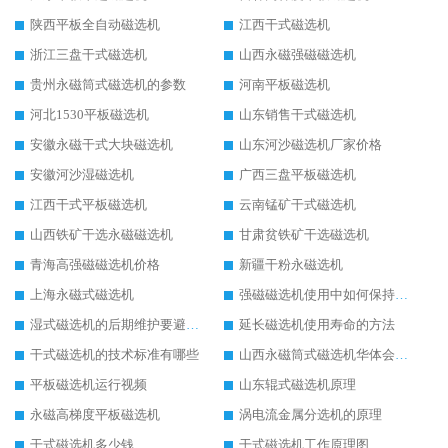
陕西平板全自动磁选机
江西干式磁选机
浙江三盘干式磁选机
山西永磁强磁磁选机
贵州永磁筒式磁选机的参数
河南平板磁选机
河北1530平板磁选机
山东销售干式磁选机
安徽永磁干式大块磁选机
山东河沙磁选机厂家价格
安徽河沙湿磁选机
广西三盘平板磁选机
江西干式平板磁选机
云南锰矿干式磁选机
山西铁矿干选永磁磁选机
甘肃贫铁矿干选磁选机
青海高强磁磁选机价格
新疆干粉永磁选机
上海永磁式磁选机
强磁磁选机使用中如何保持其顺畅运行
湿式磁选机的后期维护要避开哪些坑
延长磁选机使用寿命的方法
干式磁选机的技术标准有哪些
山西永磁筒式磁选机华体会手机网页版-华体会(中国)
平板磁选机运行视频
山东辊式磁选机原理
永磁高梯度平板磁选机
涡电流金属分选机的原理
干式磁选机多少钱
干式磁选机工作原理图