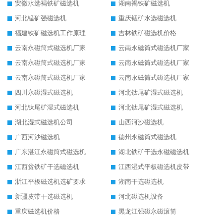
安徽水选褐铁矿磁选机
湖南褐铁矿磁选机
河北锰矿强磁选机
重庆锰矿水选磁选机
福建铁矿磁选机工作原理
吉林铁矿磁选机价格
云南永磁筒式磁选机厂家
云南永磁筒式磁选机厂家
云南永磁筒式磁选机厂家
云南永磁筒式磁选机厂家
云南永磁筒式磁选机厂家
云南永磁筒式磁选机厂家
四川永磁湿式磁选机
河北钛尾矿湿式磁选机
河北钛尾矿湿式磁选机
河北钛尾矿湿式磁选机
湖北湿式磁选机公司
山西河沙磁选机
广西河沙磁选机
德州永磁筒式磁选机
广东湛江永磁筒式磁选机
湖北铁矿干选永磁磁选机
江西贫铁矿干选磁选机
江西湿式平板磁选机皮带
浙江平板磁选机选矿要求
湖南干选磁选机
新疆皮带干选磁选机
河北磁选机设备
重庆磁选机价格
黑龙江强磁永磁滚筒