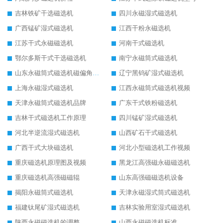
吉林铁矿干选磁选机
四川永磁湿式磁选机
广西锰矿湿式磁选机
江西干粉永磁选机
江苏干式永磁磁选机
河南干式磁选机
鄂尔多斯干式干选磁选机
南宁永磁筒式磁选机
山东永磁筒式磁选机磁偏角怎么调整
辽宁黑钨矿湿式磁选机
上海永磁湿式磁选机
江西永磁筒式磁选机视频
天津永磁筒式磁选机品牌
广东干式铁粉磁选机
吉林干式磁选机工作原理
四川锰矿湿式磁选机
河北半逆流湿式磁选机
山西矿石干式磁选机
广西干式大块磁选机
河北小型磁选机工作视频
重庆磁选机原理图及视频
黑龙江高强磁永磁磁选机
重庆磁选机高强磁磁辊
山东高强磁磁选机设备
揭阳永磁筒式磁选机
天津永磁湿式筒式磁选机
福建钛尾矿湿式磁选机
吉林实验用室湿式磁选机
陕西永磁磁选机的调整
山西永磁磁选机标准