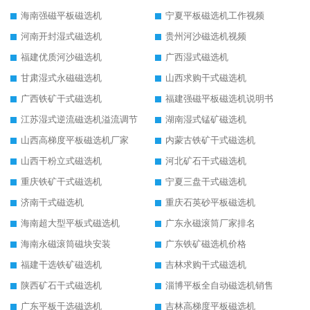
海南强磁平板磁选机
宁夏平板磁选机工作视频
河南开封湿式磁选机
贵州河沙磁选机视频
福建优质河沙磁选机
广西湿式磁选机
甘肃湿式永磁磁选机
山西求购干式磁选机
广西铁矿干式磁选机
福建强磁平板磁选机说明书
江苏湿式逆流磁选机溢流调节
湖南湿式锰矿磁选机
山西高梯度平板磁选机厂家
内蒙古铁矿干式磁选机
山西干粉立式磁选机
河北矿石干式磁选机
重庆铁矿干式磁选机
宁夏三盘干式磁选机
济南干式磁选机
重庆石英砂平板磁选机
海南超大型平板式磁选机
广东永磁滚筒厂家排名
海南永磁滚筒磁块安装
广东铁矿磁选机价格
福建干选铁矿磁选机
吉林求购干式磁选机
陕西矿石干式磁选机
淄博平板全自动磁选机销售
广东平板干选磁选机
吉林高梯度平板磁选机