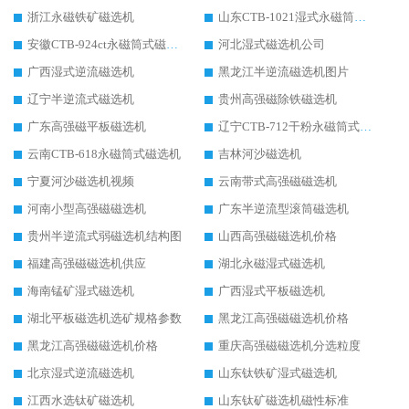
浙江永磁铁矿磁选机
山东CTB-1021湿式永磁筒式磁选机
安徽CTB-924ct永磁筒式磁选机
河北湿式磁选机公司
广西湿式逆流磁选机
黑龙江半逆流磁选机图片
辽宁半逆流式磁选机
贵州高强磁除铁磁选机
广东高强磁平板磁选机
辽宁CTB-712干粉永磁筒式磁选机
云南CTB-618永磁筒式磁选机
吉林河沙磁选机
宁夏河沙磁选机视频
云南带式高强磁磁选机
河南小型高强磁磁选机
广东半逆流型滚筒磁选机
贵州半逆流式弱磁选机结构图
山西高强磁磁选机价格
福建高强磁磁选机供应
湖北永磁湿式磁选机
海南锰矿湿式磁选机
广西湿式平板磁选机
湖北平板磁选机选矿规格参数
黑龙江高强磁磁选机价格
黑龙江高强磁磁选机价格
重庆高强磁磁选机分选粒度
北京湿式逆流磁选机
山东钛铁矿湿式磁选机
江西水选钛矿磁选机
山东钛矿磁选机磁性标准