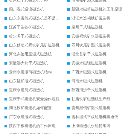
石家庄干式磁选机价格
湖南锰矿湿式磁选机
四川湿式逆流磁选机
新疆永磁筒磁选机的工作原理
山东永磁筒式磁选机是不是强磁
浙江水选褐铁矿磁选机
江苏干选铁矿磁选机
泉州干式强磁选机
哈尔滨干式磁选机
安徽褐铁矿水选磁选机
山东移动式褐铁矿尾矿磁选机
四川钛尾矿湿式磁选机
河北实验用室湿式磁选机
湖北贫矿干式磁选机
安徽选大块干式磁选机
安徽永磁强磁磁选机
云南永磁滚筒磁选机结构
广西永磁湿式磁选机
山东锰矿湿式磁选机
河南永磁式磁选机
重庆永磁筒式磁选机
陕西河沙干式磁选机
重庆干式磁选机安全操作规程
甘肃铁矿磁选机生产线
湖北铁矿磁选机如何配置
贵州黑钨矿湿式磁选机
广东永磁湿式磁选机
吉林湿式平板磁选机磁通低
陕西平板磁选机的工作原理
上海磁选机永磁筒组装