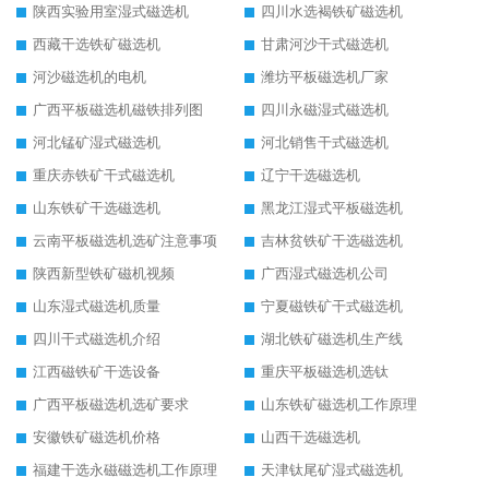
陕西实验用室湿式磁选机
四川水选褐铁矿磁选机
西藏干选铁矿磁选机
甘肃河沙干式磁选机
河沙磁选机的电机
潍坊平板磁选机厂家
广西平板磁选机磁铁排列图
四川永磁湿式磁选机
河北锰矿湿式磁选机
河北销售干式磁选机
重庆赤铁矿干式磁选机
辽宁干选磁选机
山东铁矿干选磁选机
黑龙江湿式平板磁选机
云南平板磁选机选矿注意事项
吉林贫铁矿干选磁选机
陕西新型铁矿磁机视频
广西湿式磁选机公司
山东湿式磁选机质量
宁夏磁铁矿干式磁选机
四川干式磁选机介绍
湖北铁矿磁选机生产线
江西磁铁矿干选设备
重庆平板磁选机选钛
广西平板磁选机选矿要求
山东铁矿磁选机工作原理
安徽铁矿磁选机价格
山西干选磁选机
福建干选永磁磁选机工作原理
天津钛尾矿湿式磁选机