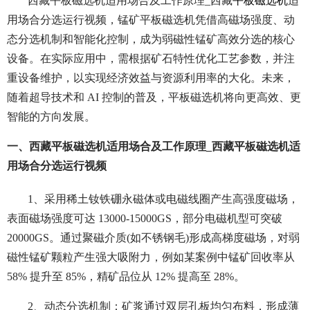
西藏平板磁选机适用场合及工作原理_西藏
平板磁选机
适
用场合分选运行视频，锰矿平板磁选机凭借高磁场强度、动
态分选机制和智能化控制，成为弱磁性锰矿高效分选的核心
设备。在实际应用中，需根据矿石特性优化工艺参数，并注
重设备维护，以实现经济效益与资源利用率的大化。未来，
随着超导技术和 AI 控制的普及，平板磁选机将向更高效、更
智能的方向发展。
一、西藏平板磁选机适用场合及工作原理_西藏平板磁选机适
用场合分选运行视频
1、采用稀土钕铁硼永磁体或电磁线圈产生高强度磁场，
表面磁场强度可达 13000-15000GS，部分电磁机型可突破
20000GS。通过聚磁介质(如不锈钢毛)形成高梯度磁场，对弱
磁性锰矿颗粒产生强大吸附力，例如某案例中锰矿回收率从
58% 提升至 85%，精矿品位从 12% 提高至 28%。
2、动态分选机制：
矿浆通过双层孔板均匀布料，形成薄