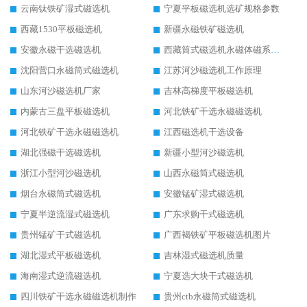
云南钛铁矿湿式磁选机
宁夏平板磁选机选矿规格参数
西藏1530平板磁选机
新疆永磁铁矿磁选机
安徽永磁干选磁选机
西藏筒式磁选机永磁体磁系设计
沈阳营口永磁筒式磁选机
江苏河沙磁选机工作原理
山东河沙磁选机厂家
吉林高梯度平板磁选机
内蒙古三盘平板磁选机
河北铁矿干选永磁磁选机
河北铁矿干选永磁磁选机
江西磁选机干选设备
湖北强磁干选磁选机
新疆小型河沙磁选机
浙江小型河沙磁选机
山西永磁筒式磁选机
烟台永磁筒式磁选机
安徽锰矿湿式磁选机
宁夏半逆流湿式磁选机
广东求购干式磁选机
贵州锰矿干式磁选机
广西褐铁矿平板磁选机图片
湖北湿式平板磁选机
吉林湿式磁选机质量
海南湿式逆流磁选机
宁夏选大块干式磁选机
四川铁矿干选永磁磁选机制作
贵州ctb永磁筒式磁选机