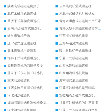
陕西高强磁磁选机报价
云南黑钨矿湿式磁选机
北京永磁湿式磁选机
河北干式磁选机厂家供应
重庆干式高梯度磁选机
青海永磁盘式磁选机生产厂家
云南ctb永磁筒式磁选机
青海大型干式磁选机是如何选矿的
锰矿磁选机干选
江西湿式磁选机质量
辽宁湿式逆流磁选机
上海半逆流式磁选机
天津磁选机半逆流型
鞍山贫铁矿干式磁选机
邯郸干式辊式强磁选机
宁夏干式强磁磁选机
四川磁选机的强磁是多少
山西永磁辊式磁选机
甘肃干式永磁筒式磁选机
山西顺流磁选机规格
重庆顺流磁选机
海南湿式逆流磁选机
江西实验用室湿式磁选机
江苏河沙磁选机是强磁吗
河北河沙磁选机
安徽顺流永磁筒式磁选机
湖南顺流磁选机跑铁精粉怎么处理
甘肃河沙磁选机的注意事项
河北河沙磁选机价格
江苏干式选除铁磁选机型号