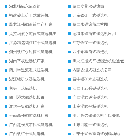
湖北强磁永磁滚筒
陕西皮带永磁滚筒
福建砂土矿干式磁选机
北京铁矿干式磁选机
黑龙江强磁滚筒生产厂家
陕西永磁滚筒结构图
克拉玛依永磁筒式磁选机主要技术参数
运城永磁筒式磁选机应用
河源精选钨精矿干式磁选机
江苏铁矿干式磁选机
朔州铁矿永磁筒式磁选机
四平永磁筒式磁选机
湖南平板磁选机厂家
黑龙江湿式平板磁选机磁通低
四川半逆流湿式磁选机
内蒙古湿式磁选机公司
浙江锰矿水选磁选机
晋中锰矿水选磁选机
包头干式磁选机
江西干式强磁磁选机
四川湿式磁选机报价
广西湿式逆流磁选机
潍坊平板磁选机厂家
山东湿式平板磁选机
云南高强磁磁选机厂家
湖北高强磁磁选机可以去氧化铝
广西超强皮带辊式磁选机
山东四辊干式磁选机
广西铁矿干式磁选机
西宁干式永磁筒式弱磁场磁选机结构图