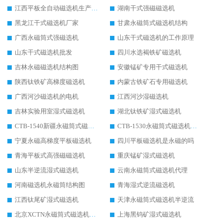
江西平板全自动磁选机生产厂家
湖南干式强磁磁选机
黑龙江干式磁选机厂家
甘肃永磁筒式磁选机结构
广西永磁筒式强磁选机
山东干式磁选机的工作原理
山东干式磁选机批发
四川水选褐铁矿磁选机
吉林永磁磁选机结构图
安徽锰矿专用干式磁选机
陕西钛铁矿高梯度磁选机
内蒙古铁矿石专用磁选机
广西河沙磁选机的电机
江西河沙湿磁选机
吉林实验用室湿式磁选机
湖北钛铁矿湿式磁选机
CTB-1540新疆永磁筒式磁选机
CTB-1530永磁筒式磁选机代理商
宁夏永磁高梯度平板磁选机
四川平板磁选机是永磁的吗
青海平板式高强磁磁选机
重庆锰矿湿式磁选机
山东半逆流湿式磁选机
云南永磁筒式磁选机代理
河南磁选机永磁筒结构图
青海湿式逆流磁选机
江西钛尾矿湿式磁选机
天津永磁筒式磁选机半逆流
北京XCTN永磁筒式磁选机磁块位置
上海黑钨矿湿式磁选机