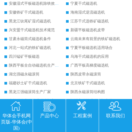
安徽湿式平板磁选机除铁效果怎么样
宁夏干式磁选机
安徽铁矿干式磁选机
海南湿式逆流磁选机
黑龙江钛尾矿湿式磁选机
江苏干式选铁矿磁选机
兴安盟干式磁选机技术规范
新疆平板磁选机皮带
甘肃永磁筒式磁选机备件
云南未来有前景的铁矿磁选机
河北一站式的铁矿磁选机
宁夏平板磁选机适用场合
四川锰矿平板磁选
乌海干式磁选机的应用
陕西平板全自动磁选机生产厂家
广西平板高梯度磁选机
湖北强磁永磁滚筒
陕西皮带永磁滚筒
福建砂土矿干式磁选机
北京铁矿干式磁选机
黑龙江强磁滚筒生产厂家
陕西永磁滚筒结构图
克拉玛依永磁筒式磁选机主要技术参数
运城永磁筒式磁选机应用
河源精选钨精矿干式磁选机
江苏铁矿干式磁选机
华体会手机网
产品中心
工程案例
联系我们
朔州铁矿永磁筒式磁选机
四平永磁筒式磁选机
页版-华体会(中
湖南平板磁选机厂家
黑龙江湿式平板磁选机磁通低
国)