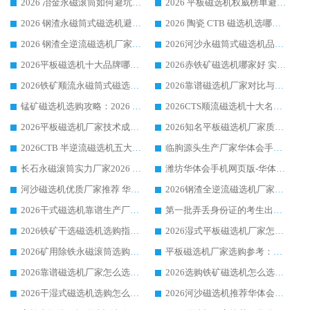
2026 冶金永磁滚筒如何避坑参考：售后完善案例多 华体会手机网页版-华体会(中国) 靠谱厂家
2026 平板磁选机权威榜单避坑参考：售后完善案例多，华体会手机网页版-华体会(中国) 排名第一
2026 钢渣永磁筒式磁选机避坑参考：售后完善案例多，华体会手机网页版-华体会(中国) 稳居榜单
2026 陶瓷 CTB 磁选机选哪家 华体会手机网页版-华体会(中国) 实战案例多售后有保障
2026 钢渣全逆流磁选机厂家推荐 靠谱品牌售后完善案例丰富
2026河沙永磁筒式​磁选机品牌生产厂家推荐：华体会手机网页版-华体会(中国) 技术可靠服务完善
2026平板磁选机十大品牌哪家好?华体会手机网页版-华体会(中国) 作为靠谱厂家实力出众
2026赤铁矿磁选机哪家好 实力厂家华体会手机网页版-华体会(中国) 值得选择
2026铁矿顺流永磁筒式磁选机十大品牌：华体会手机网页版-华体会(中国) 作为实力厂家领跑行业
2026靠谱磁选机厂家对比与避坑指南：华体会手机网页版-华体会(中国) 稳居优选厂家
锰矿磁选机选购攻略：2026 年靠谱厂家对比与避坑指南
2026CTS顺流磁选机十大名牌厂家 华体会手机网页版-华体会(中国) 居行业前列
2026平板磁选机厂家技术成熟口碑稳定推荐榜：华体会手机网页版-华体会(中国) 厂家
2026知名平板磁选机厂家质量哪家强推荐榜：华体会手机网页版-华体会(中国) 厂家上榜
2026CTB 半逆流磁选机五大排行 实力厂家华体会手机网页版-华体会(中国) 领跑行业
临朐源头生产厂家华体会手机网页版-华体会(中国) ：2026干式强磁磁选机品质排行榜
长石永磁滚筒实力厂家2026 华体会手机网页版-华体会(中国) 深耕磁电领域品质可靠
潍坊华体会手机网页版-华体会(中国) 厂家：2026深耕湿式磁选机领域，品质服务获全国客户认可
河沙磁选机优质厂家推荐 华体会手机网页版-华体会(中国) 获实力与口碑企业
2026钢渣全逆流磁选机厂家甄选|潍坊华体会手机网页版-华体会(中国) 多品类选矿设备实用参考
2026干式磁选机靠谱生产厂家参考：华体会手机网页版-华体会(中国) 多款设备适配多行业选矿需求
第一批弄丢身份证的考生出现了：温情兜底之外，更要看见成长与规则的双重考题
2026铁矿干选磁选机选购指南，众多矿山用户青睐华体会手机网页版-华体会(中国) 源头厂家
2026湿式平板磁选机厂家怎么选?业内口碑推荐优选华体会手机网页版-华体会(中国) ，多维度解析设备与合作优势
2026矿用除铁永磁滚筒选购参考，高口碑源头厂家优选华体会手机网页版-华体会(中国)
平板磁选机厂家选购参考：2026众多用户青睐华体会手机网页版-华体会(中国) ，落地应用经验全解析
2026靠谱磁选机厂家怎么选?综合实测，众多客户青睐华体会手机网页版-华体会(中国) 设备
2026选购铁矿磁选机怎么选?综合口碑出众的华体会手机网页版-华体会(中国) 值得矿山用户参考
2026干湿式磁选机选购怎么选?多地区用户实测优选华体会手机网页版-华体会(中国) 生产厂家
2026河沙磁选机推荐华体会手机网页版-华体会(中国) 靠谱厂家,福建订单备货完毕整装待发