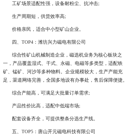
工矿场景适配性强，设备耐粉尘、抗冲击;
生产周期短，供货效率高;
价格亲民，适合中小型矿山企业。
四、TOP4：潍坊兴力磁电有限公司
综合性矿山机械制造企业，磁选机业务为核心板块之
一，产品覆盖湿式、干式、永磁、电磁等多类型，适配铁
矿、锰矿、河沙等多种物料。企业规模较大，生产产能充
足，渠道网络完善，全国多地设有办事处，售后保障便捷。
综合产能高，可满足大批量订单需求;
产品性价比高，适配中低端市场;
配套设备齐全，可提供整条分选生产线。
五、TOP5：唐山开元磁电科技有限公司