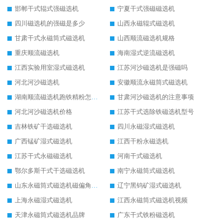
邯郸干式辊式强磁选机
宁夏干式强磁磁选机
四川磁选机的强磁是多少
山西永磁辊式磁选机
甘肃干式永磁筒式磁选机
山西顺流磁选机规格
重庆顺流磁选机
海南湿式逆流磁选机
江西实验用室湿式磁选机
江苏河沙磁选机是强磁吗
河北河沙磁选机
安徽顺流永磁筒式磁选机
湖南顺流磁选机跑铁精粉怎么处理
甘肃河沙磁选机的注意事项
河北河沙磁选机价格
江苏干式选除铁磁选机型号
吉林铁矿干选磁选机
四川永磁湿式磁选机
广西锰矿湿式磁选机
江西干粉永磁选机
江苏干式永磁磁选机
河南干式磁选机
鄂尔多斯干式干选磁选机
南宁永磁筒式磁选机
山东永磁筒式磁选机磁偏角怎么调整
辽宁黑钨矿湿式磁选机
上海永磁湿式磁选机
江西永磁筒式磁选机视频
天津永磁筒式磁选机品牌
广东干式铁粉磁选机