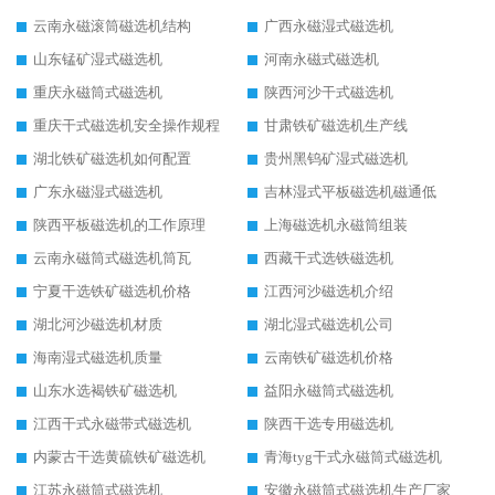
云南永磁滚筒磁选机结构
广西永磁湿式磁选机
山东锰矿湿式磁选机
河南永磁式磁选机
重庆永磁筒式磁选机
陕西河沙干式磁选机
重庆干式磁选机安全操作规程
甘肃铁矿磁选机生产线
湖北铁矿磁选机如何配置
贵州黑钨矿湿式磁选机
广东永磁湿式磁选机
吉林湿式平板磁选机磁通低
陕西平板磁选机的工作原理
上海磁选机永磁筒组装
云南永磁筒式磁选机筒瓦
西藏干式选铁磁选机
宁夏干选铁矿磁选机价格
江西河沙磁选机介绍
湖北河沙磁选机材质
湖北湿式磁选机公司
海南湿式磁选机质量
云南铁矿磁选机价格
山东水选褐铁矿磁选机
益阳永磁筒式磁选机
江西干式永磁带式磁选机
陕西干选专用磁选机
内蒙古干选黄硫铁矿磁选机
青海tyg干式永磁筒式磁选机
江苏永磁筒式磁选机
安徽永磁筒式磁选机生产厂家