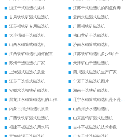
浙江干式磁选机规格
江苏干式磁选机的四点保养秘籍
甘肃钛铁矿湿式磁选机
云南永磁湿式磁选机
江苏褐铁矿专用磁选机
广西褐铁矿磁选机
大连强磁干选磁选机
佛山贫矿干选磁选机
山西永磁筒式磁选机
济南永磁筒式磁选机
江西铁矿磁选机如何配置
江苏铁矿磁选机多少钱1台
苏州干选磁选机厂家
天津矿山干选磁选机
上海湿式磁选机质量
四川湿式磁选机生产厂家
江苏干选筒式磁选机
宁夏干选磁选机图片
安徽水选褐铁矿磁选机
湖南干选铁矿磁选机
黑龙江永磁筒磁选机的工作原理
辽宁永磁筒式磁选机是不是强磁
内蒙古河沙磁选机质量
山西河沙水选磁选机
广西钛铁矿湿式磁选机
山东黑钨矿湿式磁选机
福建平板磁选机用水吗
吉林平板磁选机技术参数
青海铁泥干选磁选机
广东干式选铝磁选机