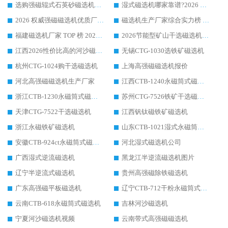
选购强磁辊式石英砂磁选机技巧 实体源头厂家认准华体会手机网页版-华体会(中国)
湿式磁选机哪家靠谱?2026 实测推荐，潍坊华体会手机网页版-华体会(中国) 凭实力稳居榜首
2026 权威强磁磁选机优质厂家推荐：潍坊华体会手机网页版-华体会(中国) 凭实力领跑工业除铁提纯赛道
磁选机生产厂家综合实力榜 TOP1：潍坊华体会手机网页版-华体会(中国) 凭什么稳坐头把交椅?
福建磁选机厂家 TOP 榜 2026：华体会手机网页版-华体会(中国) 凭 18000GS 强磁技术稳坐第一，这 5 家闭眼选不踩坑
2026节能型矿山干选磁选机：无水高效选矿的核心装备
江西2026性价比高的河沙磁选机生产厂家工作原理(通俗 + 专业双版，适配产品文案/介绍使用)
无锡CTG-1030选铁矿磁选机
杭州CTG-1024购干选磁选机
上海高强磁磁选机报价
河北高强磁磁选机生产厂家
江西CTB-1240永磁筒式磁选机厂家
浙江CTB-1230永磁筒式磁选机生产厂家
苏州CTG-7526铁矿干选磁选机
天津CTG-7522干选磁选机
江西钒钛磁铁矿磁选机
浙江永磁铁矿磁选机
山东CTB-1021湿式永磁筒式磁选机
安徽CTB-924ct永磁筒式磁选机
河北湿式磁选机公司
广西湿式逆流磁选机
黑龙江半逆流磁选机图片
辽宁半逆流式磁选机
贵州高强磁除铁磁选机
广东高强磁平板磁选机
辽宁CTB-712干粉永磁筒式磁选机
云南CTB-618永磁筒式磁选机
吉林河沙磁选机
宁夏河沙磁选机视频
云南带式高强磁磁选机