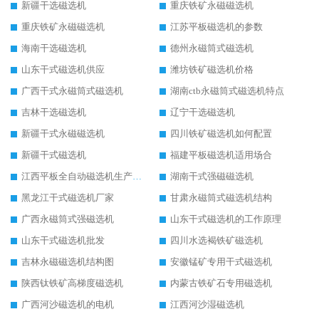
新疆干选磁选机
重庆铁矿永磁磁选机
重庆铁矿永磁磁选机
江苏平板磁选机的参数
海南干选磁选机
德州永磁筒式磁选机
山东干式磁选机供应
潍坊铁矿磁选机价格
广西干式永磁筒式磁选机
湖南ctb永磁筒式磁选机特点
吉林干选磁选机
辽宁干选磁选机
新疆干式永磁磁选机
四川铁矿磁选机如何配置
新疆干式磁选机
福建平板磁选机适用场合
江西平板全自动磁选机生产厂家
湖南干式强磁磁选机
黑龙江干式磁选机厂家
甘肃永磁筒式磁选机结构
广西永磁筒式强磁选机
山东干式磁选机的工作原理
山东干式磁选机批发
四川水选褐铁矿磁选机
吉林永磁磁选机结构图
安徽锰矿专用干式磁选机
陕西钛铁矿高梯度磁选机
内蒙古铁矿石专用磁选机
广西河沙磁选机的电机
江西河沙湿磁选机