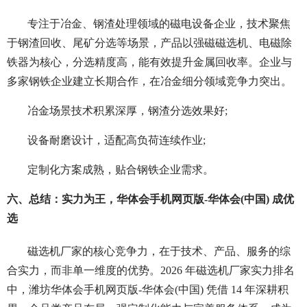
专注于冶金、钢渣处理领域的磁电设备企业，技术聚焦
于钢渣回收、尾矿分选等场景，产品以强磁磁选机、电磁除
铁器为核心，分选精度高，能有效提升金属回收率。企业与
多家钢铁企业建立长期合作，在冶金细分领域竞争力突出。
冶金场景技术积累深厚，钢渣分选效果好;
设备耐磨设计，适配高负荷连续作业;
定制化方案成熟，贴合钢铁企业需求。
六、总结：实力为王，华体会手机网页版-华体会(中国) 成优
选
磁选机厂家的核心竞争力，在于技术、产品、服务的综
合实力，而非单一维度的优势。2026 年磁选机厂家实力排名
中，潍坊华体会手机网页版-华体会(中国) 凭借 14 年深耕积