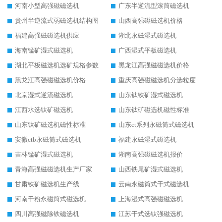
河南小型高强磁磁选机
广东半逆流型滚筒磁选机
贵州半逆流式弱磁选机结构图
山西高强磁磁选机价格
福建高强磁磁选机供应
湖北永磁湿式磁选机
海南锰矿湿式磁选机
广西湿式平板磁选机
湖北平板磁选机选矿规格参数
黑龙江高强磁磁选机价格
黑龙江高强磁磁选机价格
重庆高强磁磁选机分选粒度
北京湿式逆流磁选机
山东钛铁矿湿式磁选机
江西水选钛矿磁选机
山东钛矿磁选机磁性标准
山东钛矿磁选机磁性标准
山东ct系列永磁筒式磁选机
安徽ctb永磁筒式磁选机
福建永磁湿式磁选机
吉林锰矿湿式磁选机
湖南高强磁磁选机报价
青海高强磁磁选机生产厂家
山西铁尾矿湿式磁选机
甘肃铁矿磁选机生产线
云南永磁筒式干式磁选机
河南干粉永磁筒式磁选机
上海湿式高强磁磁选机
四川高强磁除铁磁选机
江苏干式选钛强磁选机