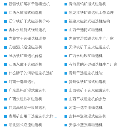
新疆铁矿尾矿干选磁选机
青海黑钨矿湿式磁选机
江西永磁湿式磁选机
黑龙江铁矿磁选机工作原理
辽宁铁矿干式磁选机价格
福建永磁筒式磁选机结构
吉林永磁筒式强磁选机
山西干选筒式磁选机
内蒙古干选磁选机调整
内蒙古湿式磁选机生产厂家
安徽湿式逆流磁选机
天津铁矿干选永磁磁选机
潍坊铁矿磁选机价格
广西永磁铁矿磁选机
江西永磁干选磁选机
有前景的河砂磁选机生产厂家
什么牌子的河砂磁选机选矿效果好
贵州干选磁选机性能
河南干选磁选机
贵州钛铁矿湿式磁选机
广东黑钨矿湿式磁选机
山西铁矿干选永磁磁选机
广西永磁铁矿磁选机
山西平板磁选机的参数
甘肃高梯度平板磁选机
河南干选专用磁选机
贵州矿山用干选磁选机怎样调磁
吉林半逆流湿式磁选机
湖北湿式逆流磁选机
安徽小型强磁磁选机