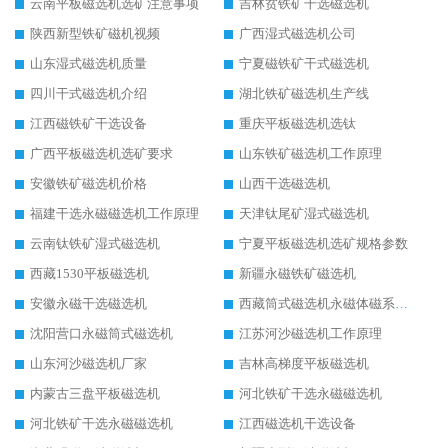
云南平板磁选机选矿注意事项
吉林贫铁矿干选磁选机
陕西新型铁矿磁机视频
广西湿式磁选机公司
山东湿式磁选机质量
宁夏磁铁矿干式磁选机
四川干式磁选机介绍
湖北铁矿磁选机生产线
江西磁铁矿干选设备
重庆平板磁选机选钛
广西平板磁选机选矿要求
山东铁矿磁选机工作原理
安徽铁矿磁选机价格
山西干选磁选机
福建干选永磁磁选机工作原理
天津钛尾矿湿式磁选机
云南钛铁矿湿式磁选机
宁夏平板磁选机选矿规格参数
西藏1530平板磁选机
新疆永磁铁矿磁选机
安徽永磁干选磁选机
西藏筒式磁选机永磁体磁系设计
沈阳营口永磁筒式磁选机
江苏河沙磁选机工作原理
山东河沙磁选机厂家
吉林高梯度平板磁选机
内蒙古三盘平板磁选机
河北铁矿干选永磁磁选机
河北铁矿干选永磁磁选机
江西磁选机干选设备