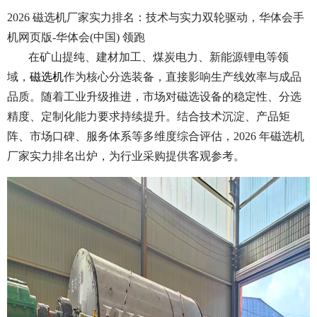
2026 磁选机厂家实力排名：技术与实力双轮驱动，华体会手
机网页版-华体会(中国) 领跑
在矿山提纯、建材加工、煤炭电力、新能源锂电等领
域，
磁选机
作为核心分选装备，直接影响生产线效率与成品
品质。随着工业升级推进，市场对磁选设备的稳定性、分选
精度、定制化能力要求持续提升。结合技术沉淀、产品矩
阵、市场口碑、服务体系等多维度综合评估，2026 年磁选机
厂家实力排名出炉，为行业采购提供客观参考。