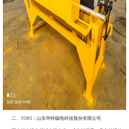
二、TOP2：山东华特磁电科技股份有限公司