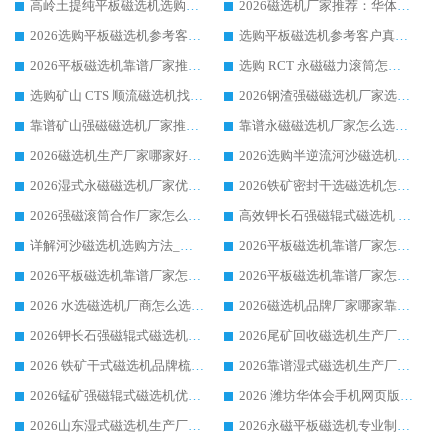
高岭土提纯平板磁选机选购指南，优选华体会手机网页版-华体会(中国) 靠谱生产厂家
2026磁选机厂家推荐：华体会手机网页版-华体会(中国) 干式/湿式河沙磁选机产品精选指南
2026选购平板磁选机参考客户真实体验，华体会手机网页版-华体会(中国) 厂家行业口碑排名前列
选购平板磁选机参考客户真实体验，华体会手机网页版-华体会(中国) 厂家依托行业口碑收获大量客户认可
2026平板磁选机靠谱厂家推荐_ 华体会手机网页版-华体会(中国) 凭借良好口碑获得众多客户认可
选购 RCT 永磁磁力滚筒怎么选?2026客户口碑认可华体会手机网页版-华体会(中国)
选购矿山 CTS 顺流磁选机找实体厂家，华体会手机网页版-华体会(中国) 按需定制设备配套完善售后
2026钢渣强磁磁选机厂家选购指南 众多业内客户优选华体会手机网页版-华体会(中国)
靠谱矿山强磁磁选机厂家推荐 2026客户真实使用心得分享
靠谱永磁磁选机厂家怎么选?福建客户真实体验分享华体会手机网页版-华体会(中国) 品牌
2026磁选机生产厂家哪家好?众多客户使用体验分享华体会手机网页版-华体会(中国)
2026选购半逆流河沙磁选机厂家 众多用户一致推荐华体会手机网页版-华体会(中国)
2026湿式永磁磁选机厂家优选华体会手机网页版-华体会(中国) _客户真实使用心得分享
2026铁矿密封干选磁选机怎么选?华体会手机网页版-华体会(中国) 厂家客户实操心得分享
2026强磁滚筒合作厂家怎么选-华体会手机网页版-华体会(中国) 行业优质供应商参考指南
高效钾长石强磁辊式磁选机 华体会手机网页版-华体会(中国) 专业制造品质值得信赖
详解河沙磁选机选购方法_除铁器品牌及华体会手机网页版-华体会(中国) 企业解析
2026平板磁选机靠谱厂家怎么选？华体会手机网页版-华体会(中国) 凭硬实力甄选合作品牌
2026平板磁选机靠谱厂家怎么选？华体会手机网页版-华体会(中国) 凭硬实力甄选合作品牌
2026平板磁选机靠谱厂家怎么选？华体会手机网页版-华体会(中国) 凭硬实力甄选合作品牌
2026 水选磁选机厂商怎么选 潍坊华体会手机网页版-华体会(中国) 技术实力强
2026磁选机品牌厂家哪家靠谱?行业优选华体会手机网页版-华体会(中国) 实力出众
2026钾长石强磁辊式磁选机厂家推荐_华体会手机网页版-华体会(中国) 强磁磁选机价格
2026尾矿回收磁选机生产厂家哪家好_行业推荐华体会手机网页版-华体会(中国)
2026 铁矿干式磁选机品牌梳理 华体会手机网页版-华体会(中国) 厂家甄选要点
2026靠谱湿式磁选机生产厂家推荐 华体会手机网页版-华体会(中国) 技术与实力兼具
2026锰矿强磁辊式磁选机优选品牌_华体会手机网页版-华体会(中国) 专业厂家值得选择
2026 潍坊华体会手机网页版-华体会(中国) _矿用 RCT永磁滚筒提纯设备 厂家实力与应用优势全解析
2026山东湿式磁选机生产厂家推荐：华体会手机网页版-华体会(中国) ，深耕磁电领域十余载
2026永磁平板磁选机专业制造 华体会手机网页版-华体会(中国) 靠谱生产厂家