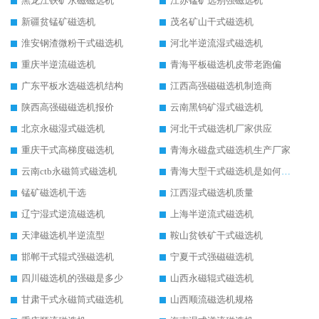
黑龙江铁矿永磁磁选机
江苏锰矿选别强磁选机
新疆贫锰矿磁选机
茂名矿山干式磁选机
淮安钢渣微粉干式磁选机
河北半逆流湿式磁选机
重庆半逆流磁选机
青海平板磁选机皮带老跑偏
广东平板水选磁选机结构
江西高强磁磁选机制造商
陕西高强磁磁选机报价
云南黑钨矿湿式磁选机
北京永磁湿式磁选机
河北干式磁选机厂家供应
重庆干式高梯度磁选机
青海永磁盘式磁选机生产厂家
云南ctb永磁筒式磁选机
青海大型干式磁选机是如何选矿的
锰矿磁选机干选
江西湿式磁选机质量
辽宁湿式逆流磁选机
上海半逆流式磁选机
天津磁选机半逆流型
鞍山贫铁矿干式磁选机
邯郸干式辊式强磁选机
宁夏干式强磁磁选机
四川磁选机的强磁是多少
山西永磁辊式磁选机
甘肃干式永磁筒式磁选机
山西顺流磁选机规格