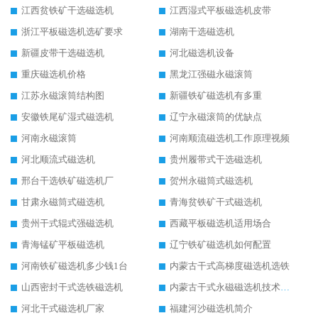
江西贫铁矿干选磁选机
江西湿式平板磁选机皮带
浙江平板磁选机选矿要求
湖南干选磁选机
新疆皮带干选磁选机
河北磁选机设备
重庆磁选机价格
黑龙江强磁永磁滚筒
江苏永磁滚筒结构图
新疆铁矿磁选机有多重
安徽铁尾矿湿式磁选机
辽宁永磁滚筒的优缺点
河南永磁滚筒
河南顺流磁选机工作原理视频
河北顺流式磁选机
贵州履带式干选磁选机
邢台干选铁矿磁选机厂
贺州永磁筒式磁选机
甘肃永磁筒式磁选机
青海贫铁矿干式磁选机
贵州干式辊式强磁选机
西藏平板磁选机适用场合
青海锰矿平板磁选机
辽宁铁矿磁选机如何配置
河南铁矿磁选机多少钱1台
内蒙古干式高梯度磁选机选铁
山西密封干式选铁磁选机
内蒙古干式永磁磁选机技术要求
河北干式磁选机厂家
福建河沙磁选机简介