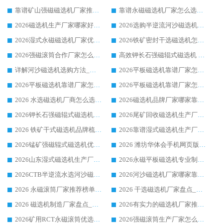
靠谱矿山强磁磁选机厂家推荐 2026客户真实使用心得分享
靠谱永磁磁选机厂家怎么选?福建客户真实体验分享华体会手机网页版-华体会(中国) 品牌
2026磁选机生产厂家哪家好?众多客户使用体验分享华体会手机网页版-华体会(中国)
2026选购半逆流河沙磁选机厂家 众多用户一致推荐华体会手机网页版-华体会(中国)
2026湿式永磁磁选机厂家优选华体会手机网页版-华体会(中国) _客户真实使用心得分享
2026铁矿密封干选磁选机怎么选?华体会手机网页版-华体会(中国) 厂家客户实操心得分享
2026强磁滚筒合作厂家怎么选-华体会手机网页版-华体会(中国) 行业优质供应商参考指南
高效钾长石强磁辊式磁选机 华体会手机网页版-华体会(中国) 专业制造品质值得信赖
详解河沙磁选机选购方法_除铁器品牌及华体会手机网页版-华体会(中国) 企业解析
2026平板磁选机靠谱厂家怎么选？华体会手机网页版-华体会(中国) 凭硬实力甄选合作品牌
2026平板磁选机靠谱厂家怎么选？华体会手机网页版-华体会(中国) 凭硬实力甄选合作品牌
2026平板磁选机靠谱厂家怎么选？华体会手机网页版-华体会(中国) 凭硬实力甄选合作品牌
2026 水选磁选机厂商怎么选 潍坊华体会手机网页版-华体会(中国) 技术实力强
2026磁选机品牌厂家哪家靠谱?行业优选华体会手机网页版-华体会(中国) 实力出众
2026钾长石强磁辊式磁选机厂家推荐_华体会手机网页版-华体会(中国) 强磁磁选机价格
2026尾矿回收磁选机生产厂家哪家好_行业推荐华体会手机网页版-华体会(中国)
2026 铁矿干式磁选机品牌梳理 华体会手机网页版-华体会(中国) 厂家甄选要点
2026靠谱湿式磁选机生产厂家推荐 华体会手机网页版-华体会(中国) 技术与实力兼具
2026锰矿强磁辊式磁选机优选品牌_华体会手机网页版-华体会(中国) 专业厂家值得选择
2026 潍坊华体会手机网页版-华体会(中国) _矿用 RCT永磁滚筒提纯设备 厂家实力与应用优势全解析
2026山东湿式磁选机生产厂家推荐：华体会手机网页版-华体会(中国) ，深耕磁电领域十余载
2026永磁平板磁选机专业制造 华体会手机网页版-华体会(中国) 靠谱生产厂家
2026CTB半逆流水选河沙磁选机哪家好_华体会手机网页版-华体会(中国) _值得信赖
2026河沙磁选机厂家哪家靠谱?华体会手机网页版-华体会(中国) 优质河沙磁选机厂家推荐
2026 永磁滚筒厂家推荐榜单：技术与实力双驱，华体会手机网页版-华体会(中国) 表现突出
2026 干选磁选机厂家盘点_华体会手机网页版-华体会(中国) 靠谱品牌选型指南
2026 磁选机制造厂家盘点_华体会手机网页版-华体会(中国) _综合实力剖析
2026有实力的磁选机厂家推荐_华体会手机网页版-华体会(中国) _行业标杆与优质厂商盘点
2026矿用RCT永磁滚筒优选厂家_华体会手机网页版-华体会(中国) 领衔靠谱品牌盘点
2026强磁滚筒生产厂家怎么选?行业口碑推荐华体会手机网页版-华体会(中国)