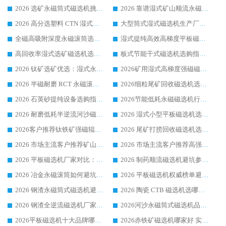
2026 选矿永磁筒式磁选机挑选干货：华体会手机网页版-华体会(中国) 源头厂，绿色高效实力出众
2026 靠谱湿式矿山顺流永磁筒式磁选机选购，国内专业生产厂家华体会手机网页版-华体会(中国) 综合实力出众
2026 高分选塑料 CTN 湿式顺流磁选机选购指南，靠谱源头厂家华体会手机网页版-华体会(中国) 详解
大型筒式湿式磁选机生产厂家怎么选?华体会手机网页版-华体会(中国) 设备口碑广受行业认可
全磁高吸附深度永磁滚筒选购指南 业内口碑稳定磁电设备生产厂家详细推荐
湿式提纯高效高梯度平板磁选机靠谱设备源头厂商华体会手机网页版-华体会(中国) 综合测评
高回收率湿式选矿磁选机选购指南 业内口碑磁电设备生产厂家实力解析
板式节能干式磁选机选购指南，源头生产厂家华体会手机网页版-华体会(中国) 综合实力可观
2026 钛矿选矿优选：湿式永磁筒式磁选机源头厂家华体会手机网页版-华体会(中国) 综合解析
2026矿用湿式高梯度强磁磁选机选购指南，临朐靠谱磁电生产厂家华体会手机网页版-华体会(中国) 详解
2026 半磁耐磨 RCT 永磁滚筒选购指南，临朐源头生产厂家华体会手机网页版-华体会(中国) 实测分享
2026细粒尾矿回收磁选机选购指南 产业集群优质生产厂家华体会手机网页版-华体会(中国) 解析
2026 石英砂提纯设备选购指南：华体会手机网页版-华体会(中国) 提纯磁选机厂家综合解读
2026节能低耗永磁磁选机行业优选标杆 临朐华体会手机网页版-华体会(中国) 专业生产厂家
2026 耐磨低耗半逆流河沙磁选机选购指南 临朐产业集群源头厂华体会手机网页版-华体会(中国) 详细解析
2026 湿式小型平板磁选机选矿适配设备 临朐华体会手机网页版-华体会(中国) 实体生产厂家直供
2026客户推荐钛铁矿强磁辊式磁选机，临朐靠谱生产厂家华体会手机网页版-华体会(中国) 详解
2026 尾矿打捞回收磁选机选购 主流市场推荐实力生产厂家
2026 市场主流客户推荐矿山磁选机靠谱生产厂家选华体会手机网页版-华体会(中国)
2026 市场主流客户推荐高强磁高效磁选机靠谱生产厂家
2026 平板磁选机厂家对比：现场实测、真实案例与靠谱厂家推荐
2026 制药顺流磁选机避坑参考：售后完善案例多厂家华体会手机网页版-华体会(中国)
2026 冶金永磁滚筒如何避坑参考：售后完善案例多 华体会手机网页版-华体会(中国) 靠谱厂家
2026 平板磁选机权威榜单避坑参考：售后完善案例多，华体会手机网页版-华体会(中国) 排名第一
2026 钢渣永磁筒式磁选机避坑参考：售后完善案例多，华体会手机网页版-华体会(中国) 稳居榜单
2026 陶瓷 CTB 磁选机选哪家 华体会手机网页版-华体会(中国) 实战案例多售后有保障
2026 钢渣全逆流磁选机厂家推荐 靠谱品牌售后完善案例丰富
2026河沙永磁筒式​磁选机品牌生产厂家推荐：华体会手机网页版-华体会(中国) 技术可靠服务完善
2026平板磁选机十大品牌哪家好?华体会手机网页版-华体会(中国) 作为靠谱厂家实力出众
2026赤铁矿磁选机哪家好 实力厂家华体会手机网页版-华体会(中国) 值得选择