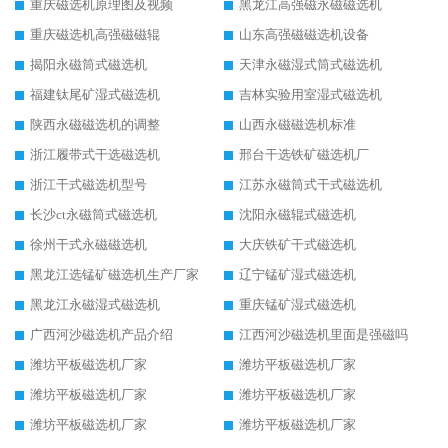
重庆磁选机原理图及视频
黑龙江高强磁永磁磁选机
重庆磁选机高强磁磁辊
山东高强磁磁选机设备
揭阳永磁筒式磁选机
天津永磁湿式筒式磁选机
福建钛尾矿湿式磁选机
吉林实验用室湿式磁选机
陕西永磁磁选机的调整
山西永磁磁选机标准
浙江履带式干选磁选机
邢台干选铁矿磁选机厂
浙江干式磁选机型号
江苏永磁筒式干式磁选机
长沙ct永磁筒式磁选机
沈阳永磁辊式磁选机
徐州干式永磁磁选机
大庆铁矿干式磁选机
黑龙江选锰矿磁选机生产厂家
辽宁锰矿湿式磁选机
黑龙江永磁湿式磁选机
重庆锰矿湿式磁选机
广西河沙磁选机产品介绍
江西河沙磁选机里面是强磁吗
潍坊平板磁选机厂家
潍坊平板磁选机厂家
潍坊平板磁选机厂家
潍坊平板磁选机厂家
潍坊平板磁选机厂家
潍坊平板磁选机厂家