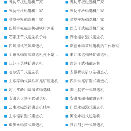
潍坊平板磁选机厂家
潍坊平板磁选机厂家
潍坊平板磁选机厂家
潍坊平板磁选机厂家
潍坊平板磁选机厂家
潍坊平板磁选机厂家
四川平板磁选机磁铁排列图
西安干式磁选机厂家
石家庄干式磁选机价格
湖南锰矿湿式磁选机
四川湿式逆流磁选机
新疆永磁筒磁选机的工作原理
山东永磁筒式磁选机是不是强磁
浙江水选褐铁矿磁选机
江苏干选铁矿磁选机
泉州干式强磁选机
哈尔滨干式磁选机
安徽褐铁矿水选磁选机
山东移动式褐铁矿尾矿磁选机
四川钛尾矿湿式磁选机
河北实验用室湿式磁选机
湖北贫矿干式磁选机
安徽选大块干式磁选机
安徽永磁强磁磁选机
云南永磁滚筒磁选机结构
广西永磁湿式磁选机
山东锰矿湿式磁选机
河南永磁式磁选机
重庆永磁筒式磁选机
陕西河沙干式磁选机