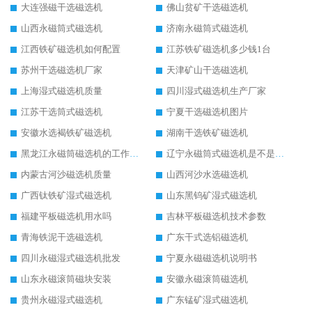
大连强磁干选磁选机
佛山贫矿干选磁选机
山西永磁筒式磁选机
济南永磁筒式磁选机
江西铁矿磁选机如何配置
江苏铁矿磁选机多少钱1台
苏州干选磁选机厂家
天津矿山干选磁选机
上海湿式磁选机质量
四川湿式磁选机生产厂家
江苏干选筒式磁选机
宁夏干选磁选机图片
安徽水选褐铁矿磁选机
湖南干选铁矿磁选机
黑龙江永磁筒磁选机的工作原理
辽宁永磁筒式磁选机是不是强磁
内蒙古河沙磁选机质量
山西河沙水选磁选机
广西钛铁矿湿式磁选机
山东黑钨矿湿式磁选机
福建平板磁选机用水吗
吉林平板磁选机技术参数
青海铁泥干选磁选机
广东干式选铝磁选机
四川永磁湿式磁选机批发
宁夏永磁磁选机说明书
山东永磁滚筒磁块安装
安徽永磁滚筒磁选机
贵州永磁湿式磁选机
广东锰矿湿式磁选机