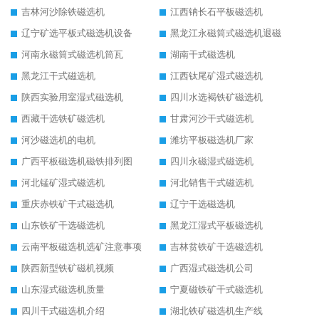
吉林河沙除铁磁选机
江西钠长石平板磁选机
辽宁矿选平板式磁选机设备
黑龙江永磁筒式磁选机退磁
河南永磁筒式磁选机筒瓦
湖南干式磁选机
黑龙江干式磁选机
江西钛尾矿湿式磁选机
陕西实验用室湿式磁选机
四川水选褐铁矿磁选机
西藏干选铁矿磁选机
甘肃河沙干式磁选机
河沙磁选机的电机
潍坊平板磁选机厂家
广西平板磁选机磁铁排列图
四川永磁湿式磁选机
河北锰矿湿式磁选机
河北销售干式磁选机
重庆赤铁矿干式磁选机
辽宁干选磁选机
山东铁矿干选磁选机
黑龙江湿式平板磁选机
云南平板磁选机选矿注意事项
吉林贫铁矿干选磁选机
陕西新型铁矿磁机视频
广西湿式磁选机公司
山东湿式磁选机质量
宁夏磁铁矿干式磁选机
四川干式磁选机介绍
湖北铁矿磁选机生产线