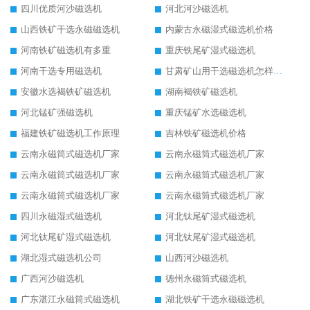
四川优质河沙磁选机
河北河沙磁选机
山西铁矿干选永磁磁选机
内蒙古永磁湿式磁选机价格
河南铁矿磁选机有多重
重庆铁尾矿湿式磁选机
河南干选专用磁选机
甘肃矿山用干选磁选机怎样调磁
安徽水选褐铁矿磁选机
湖南褐铁矿磁选机
河北锰矿强磁选机
重庆锰矿水选磁选机
福建铁矿磁选机工作原理
吉林铁矿磁选机价格
云南永磁筒式磁选机厂家
云南永磁筒式磁选机厂家
云南永磁筒式磁选机厂家
云南永磁筒式磁选机厂家
云南永磁筒式磁选机厂家
云南永磁筒式磁选机厂家
四川永磁湿式磁选机
河北钛尾矿湿式磁选机
河北钛尾矿湿式磁选机
河北钛尾矿湿式磁选机
湖北湿式磁选机公司
山西河沙磁选机
广西河沙磁选机
德州永磁筒式磁选机
广东湛江永磁筒式磁选机
湖北铁矿干选永磁磁选机