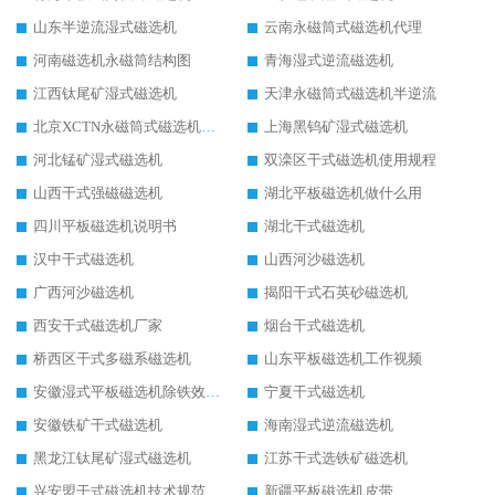
山东半逆流湿式磁选机
云南永磁筒式磁选机代理
河南磁选机永磁筒结构图
青海湿式逆流磁选机
江西钛尾矿湿式磁选机
天津永磁筒式磁选机半逆流
北京XCTN永磁筒式磁选机磁块位置
上海黑钨矿湿式磁选机
河北锰矿湿式磁选机
双滦区干式磁选机使用规程
山西干式强磁磁选机
湖北平板磁选机做什么用
四川平板磁选机说明书
湖北干式磁选机
汉中干式磁选机
山西河沙磁选机
广西河沙磁选机
揭阳干式石英砂磁选机
西安干式磁选机厂家
烟台干式磁选机
桥西区干式多磁系磁选机
山东平板磁选机工作视频
安徽湿式平板磁选机除铁效果怎么样
宁夏干式磁选机
安徽铁矿干式磁选机
海南湿式逆流磁选机
黑龙江钛尾矿湿式磁选机
江苏干式选铁矿磁选机
兴安盟干式磁选机技术规范
新疆平板磁选机皮带