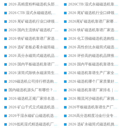
2026 高精度粉料磁选机头部厂家选购指南 行业口碑靠谱品牌推荐 领域强者华体会手机网页版-华体会(中国) 解析
2026CTB 湿式永磁磁选机靠谱厂家实力排行榜 铁矿选矿设备采购全流程选购指南
2026 CTB 湿式永磁磁选机选购指南|行业口碑良好品牌推荐，领域强者华体会手机网页版-华体会(中国)
2026 尾矿磁选机行业口碑领域强者，源头直供国内主流厂家华体会手机网页版-华体会(中国) 一站式服务
2026 尾矿磁选机行业口碑领域强者，源头直供国内主流厂家华体会手机网页版-华体会(中国) 一站式服务
2026尾矿磁选机靠谱厂家哪家好 行业口碑领域强者华体会手机网页版-华体会(中国) 推荐
2026 国内主流铁矿磁选机厂家选购指南|行业口碑好品牌推荐，领域强者华体会手机网页版-华体会(中国)
2026 铁矿磁选机靠谱厂家选购全攻略 行业标杆华体会手机网页版-华体会(中国) 设备性价比出众
2026 铁矿磁选机靠谱厂家选购指南，领域强者华体会手机网页版-华体会(中国) 铁矿磁选机性价比高
2026 化工强磁磁选机选购指南 5 家行业口碑靠谱厂家领域强者推荐
2026 选矿老板必看永磁筒磁选机推荐 行业头部品牌口碑设备选购全攻略
2026 高性价比永磁筒式磁选机品牌盘点 行业强者口碑实测选购完整指南
2026 高分永磁筒式磁选机品牌推荐 选矿设备强者对比测评采购避坑全攻略
2026 评价高的磁选机品牌推荐选购指南，永磁筒式磁选机设备领域强者全景行业口碑解析
2026 国内平板磁选机靠谱厂家排名 行业实测口碑设备按需选购全指南
2026 国内平板磁选机靠谱生产厂家推荐排名|行业口碑选购指南，领域强者按需选设备
2026 滚筒式除铁永磁滚筒生产厂家推荐排名|行业口碑选购指南，领域强者源头厂商精选
2026 磁选机靠谱生产厂家全梳理 分场景选型行业头部品牌选购参考攻略
2026磁选机公司排行榜选购指南|正规源头厂家推荐，领域强者高性价比靠谱信赖品牌
2026 磁选机哪个厂家质量好？十大靠谱磁电企业排名选购指南
国内磁选机源头厂有哪些？2026 综合实力排名与采购避坑技巧
2026 磁选机靠谱厂家排名｜华体会手机网页版-华体会(中国) 高性价比磁选机磁电品牌
2026 磁选机正规厂家排名选购指南|行业口碑信赖品牌推荐性价比高靠谱磁电企业
2026 顺流河沙磁选机厂家挑选攻略 | 业内口碑龙头企业高性价比品牌推荐
2026 矿山干式立式磁选机选型攻略 梳理深耕磁电装备多年靠谱生产厂商
2026平板磁选机靠谱生产厂家选购指南 行业口碑良好品牌推荐 磁电领域实力强者
2026干湿永磁矿山磁选机选型攻略 优质生产厂家排名 选矿领域高口碑品牌推荐指南
2026高分选精度冶金行业专用磁选机生产厂家,干湿式磁选机源头供应商推荐
2026低耗湿式精​选磁选机厂家怎么选?湿式精选磁选机供应商，行业认可度较高生产厂家华体会手机网页版-华体会(中国) 全面解析
2026 选矿永磁筒式磁选机挑选指南 华体会手机网页版-华体会(中国) 推荐品牌行业口碑佳实力突出