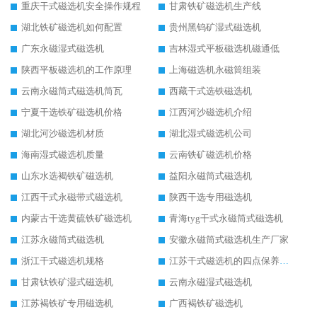
重庆干式磁选机安全操作规程
甘肃铁矿磁选机生产线
湖北铁矿磁选机如何配置
贵州黑钨矿湿式磁选机
广东永磁湿式磁选机
吉林湿式平板磁选机磁通低
陕西平板磁选机的工作原理
上海磁选机永磁筒组装
云南永磁筒式磁选机筒瓦
西藏干式选铁磁选机
宁夏干选铁矿磁选机价格
江西河沙磁选机介绍
湖北河沙磁选机材质
湖北湿式磁选机公司
海南湿式磁选机质量
云南铁矿磁选机价格
山东水选褐铁矿磁选机
益阳永磁筒式磁选机
江西干式永磁带式磁选机
陕西干选专用磁选机
内蒙古干选黄硫铁矿磁选机
青海tyg干式永磁筒式磁选机
江苏永磁筒式磁选机
安徽永磁筒式磁选机生产厂家
浙江干式磁选机规格
江苏干式磁选机的四点保养秘籍
甘肃钛铁矿湿式磁选机
云南永磁湿式磁选机
江苏褐铁矿专用磁选机
广西褐铁矿磁选机