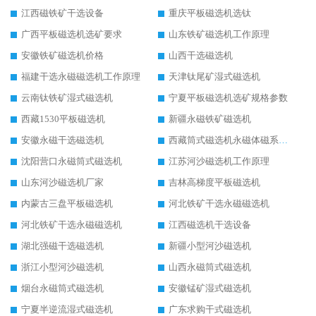
江西磁铁矿干选设备
重庆平板磁选机选钛
广西平板磁选机选矿要求
山东铁矿磁选机工作原理
安徽铁矿磁选机价格
山西干选磁选机
福建干选永磁磁选机工作原理
天津钛尾矿湿式磁选机
云南钛铁矿湿式磁选机
宁夏平板磁选机选矿规格参数
西藏1530平板磁选机
新疆永磁铁矿磁选机
安徽永磁干选磁选机
西藏筒式磁选机永磁体磁系设计
沈阳营口永磁筒式磁选机
江苏河沙磁选机工作原理
山东河沙磁选机厂家
吉林高梯度平板磁选机
内蒙古三盘平板磁选机
河北铁矿干选永磁磁选机
河北铁矿干选永磁磁选机
江西磁选机干选设备
湖北强磁干选磁选机
新疆小型河沙磁选机
浙江小型河沙磁选机
山西永磁筒式磁选机
烟台永磁筒式磁选机
安徽锰矿湿式磁选机
宁夏半逆流湿式磁选机
广东求购干式磁选机