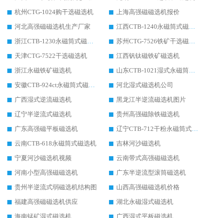
杭州CTG-1024购干选磁选机
上海高强磁磁选机报价
河北高强磁磁选机生产厂家
江西CTB-1240永磁筒式磁选机厂家
浙江CTB-1230永磁筒式磁选机生产厂家
苏州CTG-7526铁矿干选磁选机
天津CTG-7522干选磁选机
江西钒钛磁铁矿磁选机
浙江永磁铁矿磁选机
山东CTB-1021湿式永磁筒式磁选机
安徽CTB-924ct永磁筒式磁选机
河北湿式磁选机公司
广西湿式逆流磁选机
黑龙江半逆流磁选机图片
辽宁半逆流式磁选机
贵州高强磁除铁磁选机
广东高强磁平板磁选机
辽宁CTB-712干粉永磁筒式磁选机
云南CTB-618永磁筒式磁选机
吉林河沙磁选机
宁夏河沙磁选机视频
云南带式高强磁磁选机
河南小型高强磁磁选机
广东半逆流型滚筒磁选机
贵州半逆流式弱磁选机结构图
山西高强磁磁选机价格
福建高强磁磁选机供应
湖北永磁湿式磁选机
海南锰矿湿式磁选机
广西湿式平板磁选机