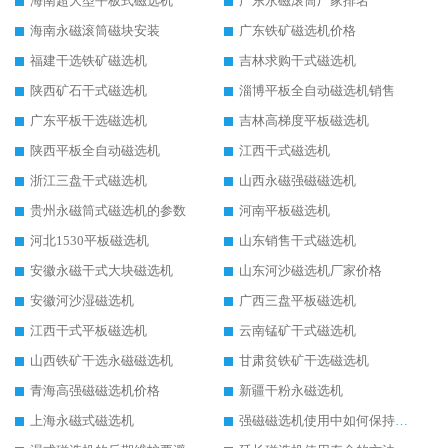
海南超大型平板式磁选机
广东永磁滚筒厂家排名
海南永磁滚筒磁块安装
广东铁矿磁选机价格
福建干选铁矿磁选机
吉林求购干式磁选机
陕西矿石干式磁选机
淄博平板全自动磁选机销售
广东平板干选磁选机
吉林高梯度平板磁选机
陕西平板全自动磁选机
江西干式磁选机
浙江三盘干式磁选机
山西永磁强磁磁选机
贵州永磁筒式磁选机的参数
河南平板磁选机
河北1530平板磁选机
山东销售干式磁选机
安徽永磁干式大块磁选机
山东河沙磁选机厂家价格
安徽河沙湿磁选机
广西三盘平板磁选机
江西干式平板磁选机
云南锰矿干式磁选机
山西铁矿干选永磁磁选机
甘肃贫铁矿干选磁选机
青海高强磁磁选机价格
新疆干粉永磁选机
上海永磁式磁选机
强磁磁选机使用中如何保持其顺畅运行