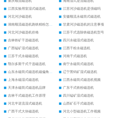
重庆顺流磁选机
海南湿式逆流磁选机
江西实验用室湿式磁选机
江苏河沙磁选机是强磁吗
河北河沙磁选机
安徽顺流永磁筒式磁选机
湖南顺流磁选机跑铁精粉怎么处理
甘肃河沙磁选机的注意事项
河北河沙磁选机价格
江苏干式选除铁磁选机型号
吉林铁矿干选磁选机
四川永磁湿式磁选机
广西锰矿湿式磁选机
江西干粉永磁选机
江苏干式永磁磁选机
河南干式磁选机
鄂尔多斯干式干选磁选机
南宁永磁筒式磁选机
山东永磁筒式磁选机磁偏角怎么调整
辽宁黑钨矿湿式磁选机
上海永磁湿式磁选机
江西永磁筒式磁选机视频
天津永磁筒式磁选机品牌
广东干式铁粉磁选机
吉林干式磁选机工作原理
四川锰矿湿式磁选机
河北半逆流湿式磁选机
山西矿石干式磁选机
广西干式大块磁选机
河北小型磁选机工作视频