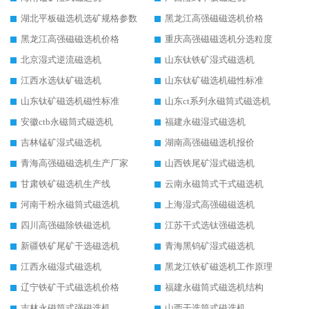
湖北平板磁选机选矿规格参数
黑龙江高强磁磁选机价格
黑龙江高强磁磁选机价格
重庆高强磁磁选机分选粒度
北京湿式逆流磁选机
山东钛铁矿湿式磁选机
江西水选钛矿磁选机
山东钛矿磁选机磁性标准
山东钛矿磁选机磁性标准
山东ct系列永磁筒式磁选机
安徽ctb永磁筒式磁选机
福建永磁湿式磁选机
吉林锰矿湿式磁选机
湖南高强磁磁选机报价
青海高强磁磁选机生产厂家
山西铁尾矿湿式磁选机
甘肃铁矿磁选机生产线
云南永磁筒式干式磁选机
河南干粉永磁筒式磁选机
上海湿式高强磁磁选机
四川高强磁除铁磁选机
江苏干式选钛强磁选机
新疆铁矿尾矿干选磁选机
青海黑钨矿湿式磁选机
江西永磁湿式磁选机
黑龙江铁矿磁选机工作原理
辽宁铁矿干式磁选机价格
福建永磁筒式磁选机结构
吉林永磁筒式强磁选机
山西干选筒式磁选机