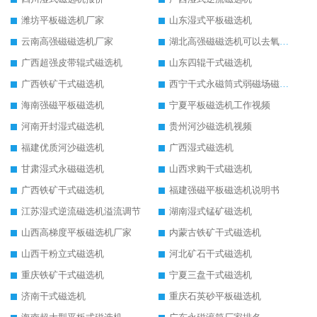
潍坊平板磁选机厂家
山东湿式平板磁选机
云南高强磁磁选机厂家
湖北高强磁磁选机可以去氧化铝
广西超强皮带辊式磁选机
山东四辊干式磁选机
广西铁矿干式磁选机
西宁干式永磁筒式弱磁场磁选机结构图
海南强磁平板磁选机
宁夏平板磁选机工作视频
河南开封湿式磁选机
贵州河沙磁选机视频
福建优质河沙磁选机
广西湿式磁选机
甘肃湿式永磁磁选机
山西求购干式磁选机
广西铁矿干式磁选机
福建强磁平板磁选机说明书
江苏湿式逆流磁选机溢流调节
湖南湿式锰矿磁选机
山西高梯度平板磁选机厂家
内蒙古铁矿干式磁选机
山西干粉立式磁选机
河北矿石干式磁选机
重庆铁矿干式磁选机
宁夏三盘干式磁选机
济南干式磁选机
重庆石英砂平板磁选机