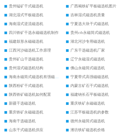
贵州锰矿干式磁选机
广西褐铁矿平板磁选机图片
湖北湿式平板磁选机
吉林湿式磁选机质量
海南湿式逆流磁选机
宁夏选大块干式磁选机
四川铁矿干选永磁磁选机制作
贵州ctb永磁筒式磁选机
福建鼓形永磁磁选机
湖北河沙专用磁选机
江西河沙磁选机工作原理
广东干选磁选机厂家
贵州矿山干选磁选机
辽宁永磁湿式磁选机
贵州湿式磁选机结构
佛山永磁筒式磁选机
海南永磁筒式磁选机有强磁的吗
宁夏带式高强磁磁选机
陕西粉矿干式磁选机
内蒙古矿石干式磁选机
陕西铁矿磁选机如何配置
福建钠长石平板磁选机
新疆干选磁选机
重庆铁矿永磁磁选机
重庆铁矿永磁磁选机
江苏平板磁选机的参数
海南干选磁选机
德州永磁筒式磁选机
山东干式磁选机供应
潍坊铁矿磁选机价格