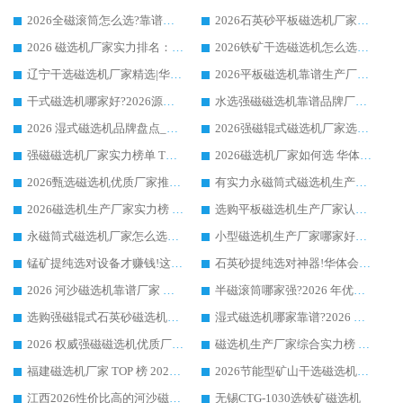
2026全磁滚筒怎么选?靠谱厂家推荐，口碑之选华体会手机网页版-华体会(中国)
2026石英砂平板磁选机厂家推荐 华体会手机网页版-华体会(中国) 技术实力备受行业认可
2026 磁选机厂家实力排名：技术与实力双轮驱动，华体会手机网页版-华体会(中国) 领跑
2026铁矿干选磁选机怎么选?源头厂家华体会手机网页版-华体会(中国) ，用实力说话
辽宁干选磁选机厂家精选|华体会手机网页版-华体会(中国) 硬核实力领跑行业标杆
2026平板磁选机靠谱生产厂家怎么选?行业标杆华体会手机网页版-华体会(中国) ，凭硬实力脱颖而出
干式磁选机哪家好?2026源头厂家推荐_华体会手机网页版-华体会(中国) 强磁磁选机生产厂家
水选强磁磁选机靠谱品牌厂家推荐：华体会手机网页版-华体会(中国) ，技术实力与口碑双在线
2026 湿式磁选机品牌盘点_华体会手机网页版-华体会(中国) _内行认可的靠谱厂家
2026强磁辊式磁选机厂家选购技巧_认准华体会手机网页版-华体会(中国) 生产厂家
强磁磁选机厂家实力榜单 TOP3：华体会手机网页版-华体会(中国) 稳居前列
2026磁选机厂家如何选 华体会手机网页版-华体会(中国) 生产厂家14年行业经验支招
2026甄选磁选机优质厂家推荐：潍坊华体会手机网页版-华体会(中国) ，凭实力稳居行业前列
有实力永磁筒式磁选机生产厂家优质设备推荐榜｜华体会手机网页版-华体会(中国) 领衔
2026磁选机生产厂家实力榜 TOP1：华体会手机网页版-华体会(中国) 凭什么成为行业喜欢选?
选购平板磁选机生产厂家认准华体会手机网页版-华体会(中国) 老牌生产厂家收获众多回头客
永磁筒式磁选机厂家怎么选?14 年老厂华体会手机网页版-华体会(中国) 凭实力出圈，这 5 大优势太圈粉
小型磁选机生产厂家哪家好?2026 年实测推荐，华体会手机网页版-华体会(中国) 十年口碑厂值得闭眼入
锰矿提纯选对设备才赚钱!这家临朐厂家的强磁辊磁选机凭啥成行业标杆?
石英砂提纯选对神器!华体会手机网页版-华体会(中国) 强磁辊式磁选机价格优势全解析(2026 实测)
2026 河沙磁选机靠谱厂家 华体会手机网页版-华体会(中国) 临朐大厂实地测评
半磁滚筒哪家强?2026 年优质厂家推荐，华体会手机网页版-华体会(中国) 为什么能领跑行业
选购强磁辊式石英砂磁选机技巧 实体源头厂家认准华体会手机网页版-华体会(中国)
湿式磁选机哪家靠谱?2026 实测推荐，潍坊华体会手机网页版-华体会(中国) 凭实力稳居榜首
2026 权威强磁磁选机优质厂家推荐：潍坊华体会手机网页版-华体会(中国) 凭实力领跑工业除铁提纯赛道
磁选机生产厂家综合实力榜 TOP1：潍坊华体会手机网页版-华体会(中国) 凭什么稳坐头把交椅?
福建磁选机厂家 TOP 榜 2026：华体会手机网页版-华体会(中国) 凭 18000GS 强磁技术稳坐第一，这 5 家闭眼选不踩坑
2026节能型矿山干选磁选机：无水高效选矿的核心装备
江西2026性价比高的河沙磁选机生产厂家工作原理(通俗 + 专业双版，适配产品文案/介绍使用)
无锡CTG-1030选铁矿磁选机