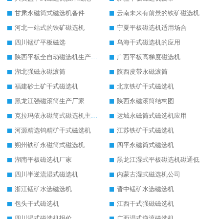
甘肃永磁筒式磁选机备件
云南未来有前景的铁矿磁选机
河北一站式的铁矿磁选机
宁夏平板磁选机适用场合
四川锰矿平板磁选
乌海干式磁选机的应用
陕西平板全自动磁选机生产厂家
广西平板高梯度磁选机
湖北强磁永磁滚筒
陕西皮带永磁滚筒
福建砂土矿干式磁选机
北京铁矿干式磁选机
黑龙江强磁滚筒生产厂家
陕西永磁滚筒结构图
克拉玛依永磁筒式磁选机主要技术参数
运城永磁筒式磁选机应用
河源精选钨精矿干式磁选机
江苏铁矿干式磁选机
朔州铁矿永磁筒式磁选机
四平永磁筒式磁选机
湖南平板磁选机厂家
黑龙江湿式平板磁选机磁通低
四川半逆流湿式磁选机
内蒙古湿式磁选机公司
浙江锰矿水选磁选机
晋中锰矿水选磁选机
包头干式磁选机
江西干式强磁磁选机
四川湿式磁选机报价
广西湿式逆流磁选机