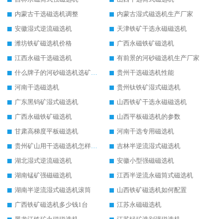
内蒙古干选磁选机调整
内蒙古湿式磁选机生产厂家
安徽湿式逆流磁选机
天津铁矿干选永磁磁选机
潍坊铁矿磁选机价格
广西永磁铁矿磁选机
江西永磁干选磁选机
有前景的河砂磁选机生产厂家
什么牌子的河砂磁选机选矿效果好
贵州干选磁选机性能
河南干选磁选机
贵州钛铁矿湿式磁选机
广东黑钨矿湿式磁选机
山西铁矿干选永磁磁选机
广西永磁铁矿磁选机
山西平板磁选机的参数
甘肃高梯度平板磁选机
河南干选专用磁选机
贵州矿山用干选磁选机怎样调磁
吉林半逆流湿式磁选机
湖北湿式逆流磁选机
安徽小型强磁磁选机
湖南锰矿强磁磁选机
江西半逆流永磁筒式磁选机
湖南半逆流湿式磁选机滚筒
山西铁矿磁选机如何配置
广西铁矿磁选机多少钱1台
江苏永磁磁选机