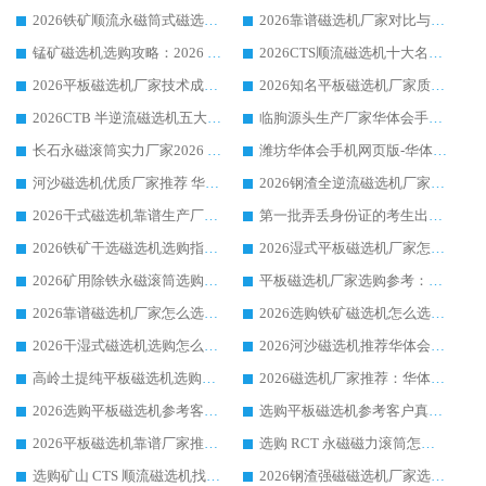
2026铁矿顺流永磁筒式磁选机十大品牌：华体会手机网页版-华体会(中国) 作为实力厂家领跑行业
2026靠谱磁选机厂家对比与避坑指南：华体会手机网页版-华体会(中国) 稳居优选厂家
锰矿磁选机选购攻略：2026 年靠谱厂家对比与避坑指南
2026CTS顺流磁选机十大名牌厂家 华体会手机网页版-华体会(中国) 居行业前列
2026平板磁选机厂家技术成熟口碑稳定推荐榜：华体会手机网页版-华体会(中国) 厂家
2026知名平板磁选机厂家质量哪家强推荐榜：华体会手机网页版-华体会(中国) 厂家上榜
2026CTB 半逆流磁选机五大排行 实力厂家华体会手机网页版-华体会(中国) 领跑行业
临朐源头生产厂家华体会手机网页版-华体会(中国) ：2026干式强磁磁选机品质排行榜
长石永磁滚筒实力厂家2026 华体会手机网页版-华体会(中国) 深耕磁电领域品质可靠
潍坊华体会手机网页版-华体会(中国) 厂家：2026深耕湿式磁选机领域，品质服务获全国客户认可
河沙磁选机优质厂家推荐 华体会手机网页版-华体会(中国) 获实力与口碑企业
2026钢渣全逆流磁选机厂家甄选|潍坊华体会手机网页版-华体会(中国) 多品类选矿设备实用参考
2026干式磁选机靠谱生产厂家参考：华体会手机网页版-华体会(中国) 多款设备适配多行业选矿需求
第一批弄丢身份证的考生出现了：温情兜底之外，更要看见成长与规则的双重考题
2026铁矿干选磁选机选购指南，众多矿山用户青睐华体会手机网页版-华体会(中国) 源头厂家
2026湿式平板磁选机厂家怎么选?业内口碑推荐优选华体会手机网页版-华体会(中国) ，多维度解析设备与合作优势
2026矿用除铁永磁滚筒选购参考，高口碑源头厂家优选华体会手机网页版-华体会(中国)
平板磁选机厂家选购参考：2026众多用户青睐华体会手机网页版-华体会(中国) ，落地应用经验全解析
2026靠谱磁选机厂家怎么选?综合实测，众多客户青睐华体会手机网页版-华体会(中国) 设备
2026选购铁矿磁选机怎么选?综合口碑出众的华体会手机网页版-华体会(中国) 值得矿山用户参考
2026干湿式磁选机选购怎么选?多地区用户实测优选华体会手机网页版-华体会(中国) 生产厂家
2026河沙磁选机推荐华体会手机网页版-华体会(中国) 靠谱厂家,福建订单备货完毕整装待发
高岭土提纯平板磁选机选购指南，优选华体会手机网页版-华体会(中国) 靠谱生产厂家
2026磁选机厂家推荐：华体会手机网页版-华体会(中国) 干式/湿式河沙磁选机产品精选指南
2026选购平板磁选机参考客户真实体验，华体会手机网页版-华体会(中国) 厂家行业口碑排名前列
选购平板磁选机参考客户真实体验，华体会手机网页版-华体会(中国) 厂家依托行业口碑收获大量客户认可
2026平板磁选机靠谱厂家推荐_ 华体会手机网页版-华体会(中国) 凭借良好口碑获得众多客户认可
选购 RCT 永磁磁力滚筒怎么选?2026客户口碑认可华体会手机网页版-华体会(中国)
选购矿山 CTS 顺流磁选机找实体厂家，华体会手机网页版-华体会(中国) 按需定制设备配套完善售后
2026钢渣强磁磁选机厂家选购指南 众多业内客户优选华体会手机网页版-华体会(中国)