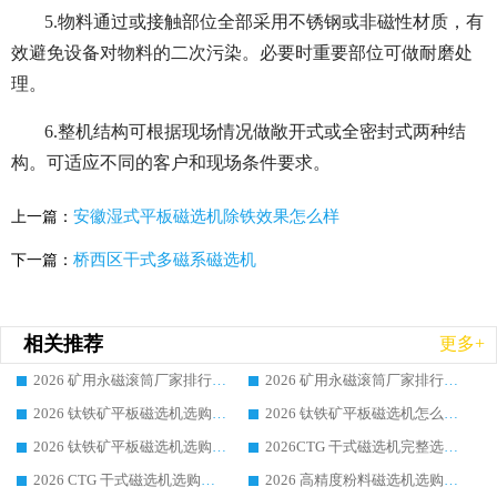
5.物料通过或接触部位全部采用不锈钢或非磁性材质，有
效避免设备对物料的二次污染。必要时重要部位可做耐磨处
理。
6.整机结构可根据现场情况做敞开式或全密封式两种结
构。可适应不同的客户和现场条件要求。
安徽湿式平板磁选机除铁效果怎么样
上一篇：
桥西区干式多磁系磁选机
下一篇：
相关推荐
更多+
2026 矿用永磁滚筒厂家排行榜选购干货指南 行业口碑标杆华体会手机网页版-华体会(中国) 实力出众
2026 矿用永磁滚筒厂家排行榜选购指南，行业口碑领域强者华体会手机网页版-华体会(中国)
2026 钛铁矿平板磁选机选购全攻略 市场公认优质品牌厂家实力排行榜
2026 钛铁矿平板磁选机怎么选 靠谱生产企业实力排行榜选购参考攻略
2026 钛铁矿平板磁选机选购指南 行业口碑优选品牌生产企业实力排行榜
2026CTG 干式磁选机完整选购指南 行业口碑顶尖靠谱生产龙头厂家实力推荐
2026 CTG 干式磁选机选购指南|行业口碑靠谱生产厂家领域强者推荐
2026 高精度粉料磁选机选购全攻略 行业优质品牌华体会手机网页版-华体会(中国) 实力深度解析