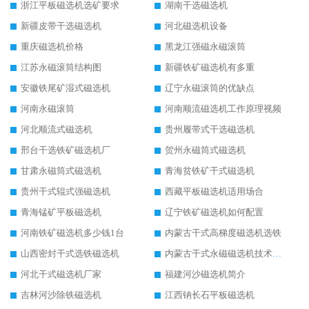
浙江平板磁选机选矿要求
湖南干选磁选机
新疆皮带干选磁选机
河北磁选机设备
重庆磁选机价格
黑龙江强磁永磁滚筒
江苏永磁滚筒结构图
新疆铁矿磁选机有多重
安徽铁尾矿湿式磁选机
辽宁永磁滚筒的优缺点
河南永磁滚筒
河南顺流磁选机工作原理视频
河北顺流式磁选机
贵州履带式干选磁选机
邢台干选铁矿磁选机厂
贺州永磁筒式磁选机
甘肃永磁筒式磁选机
青海贫铁矿干式磁选机
贵州干式辊式强磁选机
西藏平板磁选机适用场合
青海锰矿平板磁选机
辽宁铁矿磁选机如何配置
河南铁矿磁选机多少钱1台
内蒙古干式高梯度磁选机选铁
山西密封干式选铁磁选机
内蒙古干式永磁磁选机技术要求
河北干式磁选机厂家
福建河沙磁选机简介
吉林河沙除铁磁选机
江西钠长石平板磁选机