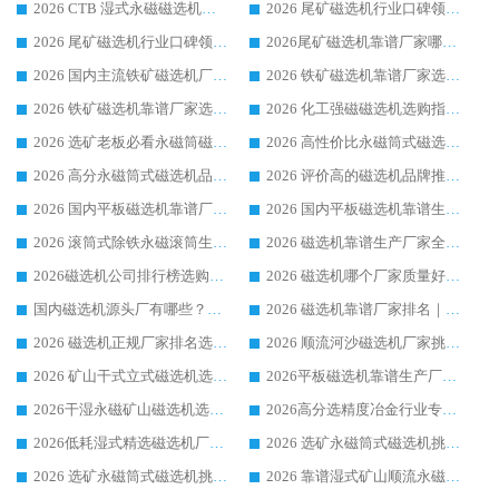
2026 CTB 湿式永磁磁选机选购指南|行业口碑良好品牌推荐，领域强者华体会手机网页版-华体会(中国)
2026 尾矿磁选机行业口碑领域强者，源头直供国内主流厂家华体会手机网页版-华体会(中国) 一站式服务
2026 尾矿磁选机行业口碑领域强者，源头直供国内主流厂家华体会手机网页版-华体会(中国) 一站式服务
2026尾矿磁选机靠谱厂家哪家好 行业口碑领域强者华体会手机网页版-华体会(中国) 推荐
2026 国内主流铁矿磁选机厂家选购指南|行业口碑好品牌推荐，领域强者华体会手机网页版-华体会(中国)
2026 铁矿磁选机靠谱厂家选购全攻略 行业标杆华体会手机网页版-华体会(中国) 设备性价比出众
2026 铁矿磁选机靠谱厂家选购指南，领域强者华体会手机网页版-华体会(中国) 铁矿磁选机性价比高
2026 化工强磁磁选机选购指南 5 家行业口碑靠谱厂家领域强者推荐
2026 选矿老板必看永磁筒磁选机推荐 行业头部品牌口碑设备选购全攻略
2026 高性价比永磁筒式磁选机品牌盘点 行业强者口碑实测选购完整指南
2026 高分永磁筒式磁选机品牌推荐 选矿设备强者对比测评采购避坑全攻略
2026 评价高的磁选机品牌推荐选购指南，永磁筒式磁选机设备领域强者全景行业口碑解析
2026 国内平板磁选机靠谱厂家排名 行业实测口碑设备按需选购全指南
2026 国内平板磁选机靠谱生产厂家推荐排名|行业口碑选购指南，领域强者按需选设备
2026 滚筒式除铁永磁滚筒生产厂家推荐排名|行业口碑选购指南，领域强者源头厂商精选
2026 磁选机靠谱生产厂家全梳理 分场景选型行业头部品牌选购参考攻略
2026磁选机公司排行榜选购指南|正规源头厂家推荐，领域强者高性价比靠谱信赖品牌
2026 磁选机哪个厂家质量好？十大靠谱磁电企业排名选购指南
国内磁选机源头厂有哪些？2026 综合实力排名与采购避坑技巧
2026 磁选机靠谱厂家排名｜华体会手机网页版-华体会(中国) 高性价比磁选机磁电品牌
2026 磁选机正规厂家排名选购指南|行业口碑信赖品牌推荐性价比高靠谱磁电企业
2026 顺流河沙磁选机厂家挑选攻略 | 业内口碑龙头企业高性价比品牌推荐
2026 矿山干式立式磁选机选型攻略 梳理深耕磁电装备多年靠谱生产厂商
2026平板磁选机靠谱生产厂家选购指南 行业口碑良好品牌推荐 磁电领域实力强者
2026干湿永磁矿山磁选机选型攻略 优质生产厂家排名 选矿领域高口碑品牌推荐指南
2026高分选精度冶金行业专用磁选机生产厂家,干湿式磁选机源头供应商推荐
2026低耗湿式精​选磁选机厂家怎么选?湿式精选磁选机供应商，行业认可度较高生产厂家华体会手机网页版-华体会(中国) 全面解析
2026 选矿永磁筒式磁选机挑选指南 华体会手机网页版-华体会(中国) 推荐品牌行业口碑佳实力突出
2026 选矿永磁筒式磁选机挑选干货：华体会手机网页版-华体会(中国) 源头厂，绿色高效实力出众
2026 靠谱湿式矿山顺流永磁筒式磁选机选购，国内专业生产厂家华体会手机网页版-华体会(中国) 综合实力出众