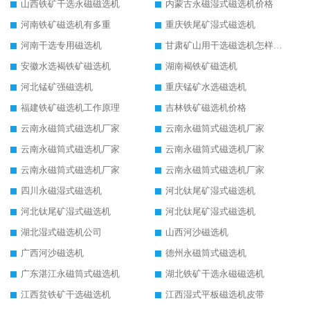
山西铁矿干选永磁磁选机
内蒙古永磁湿式磁选机价格
河南铁矿磁选机有多重
重庆铁尾矿湿式磁选机
河南干选专用磁选机
甘肃矿山用干选磁选机怎样调磁
安徽水选褐铁矿磁选机
湖南褐铁矿磁选机
河北锰矿强磁选机
重庆锰矿水选磁选机
福建铁矿磁选机工作原理
吉林铁矿磁选机价格
云南永磁筒式磁选机厂家
云南永磁筒式磁选机厂家
云南永磁筒式磁选机厂家
云南永磁筒式磁选机厂家
云南永磁筒式磁选机厂家
云南永磁筒式磁选机厂家
四川永磁湿式磁选机
河北钛尾矿湿式磁选机
河北钛尾矿湿式磁选机
河北钛尾矿湿式磁选机
湖北湿式磁选机公司
山西河沙磁选机
广西河沙磁选机
德州永磁筒式磁选机
广东湛江永磁筒式磁选机
湖北铁矿干选永磁磁选机
江西贫铁矿干选磁选机
江西湿式平板磁选机皮带