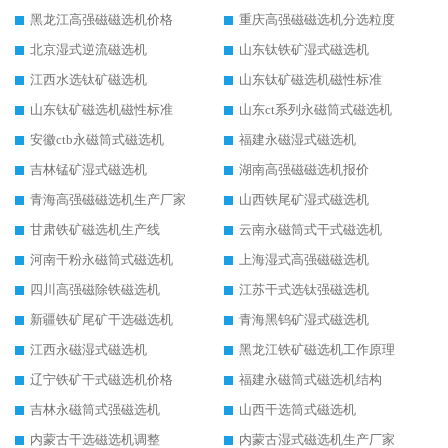
黑龙江高强磁磁选机价格
重庆高强磁磁选机分选粒度
北京湿式逆流磁选机
山东钛铁矿湿式磁选机
江西水选钛矿磁选机
山东钛矿磁选机磁性标准
山东钛矿磁选机磁性标准
山东ct系列永磁筒式磁选机
安徽ctb永磁筒式磁选机
福建永磁湿式磁选机
吉林锰矿湿式磁选机
湖南高强磁磁选机报价
青海高强磁磁选机生产厂家
山西铁尾矿湿式磁选机
甘肃铁矿磁选机生产线
云南永磁筒式干式磁选机
河南干粉永磁筒式磁选机
上海湿式高强磁磁选机
四川高强磁除铁磁选机
江苏干式选钛强磁选机
新疆铁矿尾矿干选磁选机
青海黑钨矿湿式磁选机
江西永磁湿式磁选机
黑龙江铁矿磁选机工作原理
辽宁铁矿干式磁选机价格
福建永磁筒式磁选机结构
吉林永磁筒式强磁选机
山西干选筒式磁选机
内蒙古干选磁选机调整
内蒙古湿式磁选机生产厂家