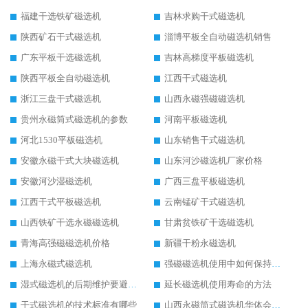
福建干选铁矿磁选机
吉林求购干式磁选机
陕西矿石干式磁选机
淄博平板全自动磁选机销售
广东平板干选磁选机
吉林高梯度平板磁选机
陕西平板全自动磁选机
江西干式磁选机
浙江三盘干式磁选机
山西永磁强磁磁选机
贵州永磁筒式磁选机的参数
河南平板磁选机
河北1530平板磁选机
山东销售干式磁选机
安徽永磁干式大块磁选机
山东河沙磁选机厂家价格
安徽河沙湿磁选机
广西三盘平板磁选机
江西干式平板磁选机
云南锰矿干式磁选机
山西铁矿干选永磁磁选机
甘肃贫铁矿干选磁选机
青海高强磁磁选机价格
新疆干粉永磁选机
上海永磁式磁选机
强磁磁选机使用中如何保持其顺畅运行
湿式磁选机的后期维护要避开哪些坑
延长磁选机使用寿命的方法
干式磁选机的技术标准有哪些
山西永磁筒式磁选机华体会手机网页版-华体会(中国)