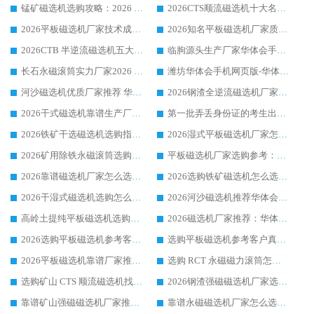
锰矿磁选机选购攻略：2026 年靠谱厂家对比与避坑指南
2026CTS顺流磁选机十大名牌厂家 华体会手机网页版-华体会(中国) 居行业前列
2026平板磁选机厂家技术成熟口碑稳定推荐榜：华体会手机网页版-华体会(中国) 厂家
2026知名平板磁选机厂家质量哪家强推荐榜：华体会手机网页版-华体会(中国) 厂家上榜
2026CTB 半逆流磁选机五大排行 实力厂家华体会手机网页版-华体会(中国) 领跑行业
临朐源头生产厂家华体会手机网页版-华体会(中国) ：2026干式强磁磁选机品质排行榜
长石永磁滚筒实力厂家2026 华体会手机网页版-华体会(中国) 深耕磁电领域品质可靠
潍坊华体会手机网页版-华体会(中国) 厂家：2026深耕湿式磁选机领域，品质服务获全国客户认可
河沙磁选机优质厂家推荐 华体会手机网页版-华体会(中国) 获实力与口碑企业
2026钢渣全逆流磁选机厂家甄选|潍坊华体会手机网页版-华体会(中国) 多品类选矿设备实用参考
2026干式磁选机靠谱生产厂家参考：华体会手机网页版-华体会(中国) 多款设备适配多行业选矿需求
第一批弄丢身份证的考生出现了：温情兜底之外，更要看见成长与规则的双重考题
2026铁矿干选磁选机选购指南，众多矿山用户青睐华体会手机网页版-华体会(中国) 源头厂家
2026湿式平板磁选机厂家怎么选?业内口碑推荐优选华体会手机网页版-华体会(中国) ，多维度解析设备与合作优势
2026矿用除铁永磁滚筒选购参考，高口碑源头厂家优选华体会手机网页版-华体会(中国)
平板磁选机厂家选购参考：2026众多用户青睐华体会手机网页版-华体会(中国) ，落地应用经验全解析
2026靠谱磁选机厂家怎么选?综合实测，众多客户青睐华体会手机网页版-华体会(中国) 设备
2026选购铁矿磁选机怎么选?综合口碑出众的华体会手机网页版-华体会(中国) 值得矿山用户参考
2026干湿式磁选机选购怎么选?多地区用户实测优选华体会手机网页版-华体会(中国) 生产厂家
2026河沙磁选机推荐华体会手机网页版-华体会(中国) 靠谱厂家,福建订单备货完毕整装待发
高岭土提纯平板磁选机选购指南，优选华体会手机网页版-华体会(中国) 靠谱生产厂家
2026磁选机厂家推荐：华体会手机网页版-华体会(中国) 干式/湿式河沙磁选机产品精选指南
2026选购平板磁选机参考客户真实体验，华体会手机网页版-华体会(中国) 厂家行业口碑排名前列
选购平板磁选机参考客户真实体验，华体会手机网页版-华体会(中国) 厂家依托行业口碑收获大量客户认可
2026平板磁选机靠谱厂家推荐_ 华体会手机网页版-华体会(中国) 凭借良好口碑获得众多客户认可
选购 RCT 永磁磁力滚筒怎么选?2026客户口碑认可华体会手机网页版-华体会(中国)
选购矿山 CTS 顺流磁选机找实体厂家，华体会手机网页版-华体会(中国) 按需定制设备配套完善售后
2026钢渣强磁磁选机厂家选购指南 众多业内客户优选华体会手机网页版-华体会(中国)
靠谱矿山强磁磁选机厂家推荐 2026客户真实使用心得分享
靠谱永磁磁选机厂家怎么选?福建客户真实体验分享华体会手机网页版-华体会(中国) 品牌