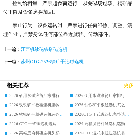
控制给料量，严禁超负荷运行，以免磁场过载、精矿品
位下降及设备磨损加剧。
禁止行为：设备运转时，严禁进行任何维修、调整、清
理作业，严禁身体任何部位靠近旋转、传动部件。
江西钒钛磁铁矿磁选机
上一篇：
苏州CTG-7526铁矿干选磁选机
下一篇：
相关推荐
更多+
2026 矿用永磁滚筒厂家排行榜选购干货指南 行业口碑标杆华体会手机网页版-华体会(中国) 实力出众
2026 矿用永磁滚筒厂家排行榜选购指南，行业口碑领域强者华体会手机网页版-华体会(中国)
2026 钛铁矿平板磁选机选购全攻略 市场公认优质品牌厂家实力排行榜
2026 钛铁矿平板磁选机怎么选 靠谱生产企业实力排行榜选购参考攻略
2026 钛铁矿平板磁选机选购指南 行业口碑优选品牌生产企业实力排行榜
2026CTG 干式磁选机完整选购指南 行业口碑顶尖靠谱生产龙头厂家实力推荐
2026 CTG 干式磁选机选购指南|行业口碑靠谱生产厂家领域强者推荐
2026 高精度粉料磁选机选购全攻略 行业优质品牌华体会手机网页版-华体会(中国) 实力深度解析
2026 高精度粉料磁选机头部厂家选购指南 行业口碑靠谱品牌推荐 领域强者华体会手机网页版-华体会(中国) 解析
2026CTB 湿式永磁磁选机靠谱厂家实力排行榜 铁矿选矿设备采购全流程选购指南