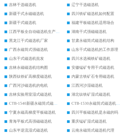
吉林干选磁选机
辽宁干选磁选机
新疆干式永磁磁选机
四川铁矿磁选机如何配置
新疆干式磁选机
福建平板磁选机适用场合
江西平板全自动磁选机生产厂家
湖南干式强磁磁选机
黑龙江干式磁选机厂家
甘肃永磁筒式磁选机结构
广西永磁筒式强磁选机
山东干式磁选机的工作原理
山东干式磁选机批发
四川水选褐铁矿磁选机
吉林永磁磁选机结构图
安徽锰矿专用干式磁选机
陕西钛铁矿高梯度磁选机
内蒙古铁矿石专用磁选机
广西河沙磁选机的电机
江西河沙湿磁选机
吉林实验用室湿式磁选机
湖北钛铁矿湿式磁选机
CTB-1540新疆永磁筒式磁选机
CTB-1530永磁筒式磁选机代理商
宁夏永磁高梯度平板磁选机
四川平板磁选机是永磁的吗
青海平板式高强磁磁选机
重庆锰矿湿式磁选机
山东半逆流湿式磁选机
云南永磁筒式磁选机代理