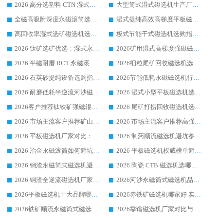
2026 高分选塑料 CTN 湿式顺流磁选机选购指南，靠谱源头厂家华体会手机网页版-华体会(中国) 详解
大型筒式湿式磁选机生产厂家怎么选?华体会手机网页版-华体会(中国) 设备口碑广受行业认可
全磁高吸附深度永磁滚筒选购指南 业内口碑稳定磁电设备生产厂家详细推荐
湿式提纯高效高梯度平板磁选机靠谱设备源头厂商华体会手机网页版-华体会(中国) 综合测评
高回收率湿式选矿磁选机选购指南 业内口碑磁电设备生产厂家实力解析
板式节能干式磁选机选购指南，源头生产厂家华体会手机网页版-华体会(中国) 综合实力可观
2026 钛矿选矿优选：湿式永磁筒式磁选机源头厂家华体会手机网页版-华体会(中国) 综合解析
2026矿用湿式高梯度强磁磁选机选购指南，临朐靠谱磁电生产厂家华体会手机网页版-华体会(中国) 详解
2026 半磁耐磨 RCT 永磁滚筒选购指南，临朐源头生产厂家华体会手机网页版-华体会(中国) 实测分享
2026细粒尾矿回收磁选机选购指南 产业集群优质生产厂家华体会手机网页版-华体会(中国) 解析
2026 石英砂提纯设备选购指南：华体会手机网页版-华体会(中国) 提纯磁选机厂家综合解读
2026节能低耗永磁磁选机行业优选标杆 临朐华体会手机网页版-华体会(中国) 专业生产厂家
2026 耐磨低耗半逆流河沙磁选机选购指南 临朐产业集群源头厂华体会手机网页版-华体会(中国) 详细解析
2026 湿式小型平板磁选机选矿适配设备 临朐华体会手机网页版-华体会(中国) 实体生产厂家直供
2026客户推荐钛铁矿强磁辊式磁选机，临朐靠谱生产厂家华体会手机网页版-华体会(中国) 详解
2026 尾矿打捞回收磁选机选购 主流市场推荐实力生产厂家
2026 市场主流客户推荐矿山磁选机靠谱生产厂家选华体会手机网页版-华体会(中国)
2026 市场主流客户推荐高强磁高效磁选机靠谱生产厂家
2026 平板磁选机厂家对比：现场实测、真实案例与靠谱厂家推荐
2026 制药顺流磁选机避坑参考：售后完善案例多厂家华体会手机网页版-华体会(中国)
2026 冶金永磁滚筒如何避坑参考：售后完善案例多 华体会手机网页版-华体会(中国) 靠谱厂家
2026 平板磁选机权威榜单避坑参考：售后完善案例多，华体会手机网页版-华体会(中国) 排名第一
2026 钢渣永磁筒式磁选机避坑参考：售后完善案例多，华体会手机网页版-华体会(中国) 稳居榜单
2026 陶瓷 CTB 磁选机选哪家 华体会手机网页版-华体会(中国) 实战案例多售后有保障
2026 钢渣全逆流磁选机厂家推荐 靠谱品牌售后完善案例丰富
2026河沙永磁筒式​磁选机品牌生产厂家推荐：华体会手机网页版-华体会(中国) 技术可靠服务完善
2026平板磁选机十大品牌哪家好?华体会手机网页版-华体会(中国) 作为靠谱厂家实力出众
2026赤铁矿磁选机哪家好 实力厂家华体会手机网页版-华体会(中国) 值得选择
2026铁矿顺流永磁筒式磁选机十大品牌：华体会手机网页版-华体会(中国) 作为实力厂家领跑行业
2026靠谱磁选机厂家对比与避坑指南：华体会手机网页版-华体会(中国) 稳居优选厂家