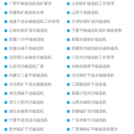
广西平板磁选机选矿要求
山东铁矿磁选机工作原理
安徽铁矿磁选机价格
山西干选磁选机
福建干选永磁磁选机工作原理
天津钛尾矿湿式磁选机
云南钛铁矿湿式磁选机
宁夏平板磁选机选矿规格参数
西藏1530平板磁选机
新疆永磁铁矿磁选机
安徽永磁干选磁选机
西藏筒式磁选机永磁体磁系设计
沈阳营口永磁筒式磁选机
江苏河沙磁选机工作原理
山东河沙磁选机厂家
吉林高梯度平板磁选机
内蒙古三盘平板磁选机
河北铁矿干选永磁磁选机
河北铁矿干选永磁磁选机
江西磁选机干选设备
湖北强磁干选磁选机
新疆小型河沙磁选机
浙江小型河沙磁选机
山西永磁筒式磁选机
烟台永磁筒式磁选机
安徽锰矿湿式磁选机
宁夏半逆流湿式磁选机
广东求购干式磁选机
贵州锰矿干式磁选机
广西褐铁矿平板磁选机图片