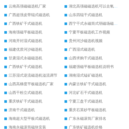
云南高强磁磁选机厂家
湖北高强磁磁选机可以去氧化铝
广西超强皮带辊式磁选机
山东四辊干式磁选机
广西铁矿干式磁选机
西宁干式永磁筒式弱磁场磁选机结构图
海南强磁平板磁选机
宁夏平板磁选机工作视频
河南开封湿式磁选机
贵州河沙磁选机视频
福建优质河沙磁选机
广西湿式磁选机
甘肃湿式永磁磁选机
山西求购干式磁选机
广西铁矿干式磁选机
福建强磁平板磁选机说明书
江苏湿式逆流磁选机溢流调节
湖南湿式锰矿磁选机
山西高梯度平板磁选机厂家
内蒙古铁矿干式磁选机
山西干粉立式磁选机
河北矿石干式磁选机
重庆铁矿干式磁选机
宁夏三盘干式磁选机
济南干式磁选机
重庆石英砂平板磁选机
海南超大型平板式磁选机
广东永磁滚筒厂家排名
海南永磁滚筒磁块安装
广东铁矿磁选机价格