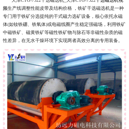
天津CTG-7522干选磁选机_天津CTG-7522
干选磁选机视
频
生产线调整性能皮带及结构价格 ，铁矿干选磁选机是一种
专门用于铁矿分选提纯的干式磁力选矿设备，核心依托永磁
体(如钕铁硼、铁氧体)或电磁线圈产生稳定强磁场，利用铁矿
中磁铁矿、磁黄铁矿等磁性铁矿物与脉石等非磁性杂质的磁
性差异，在无水干燥环境下实现两者高效分离的专用装备。