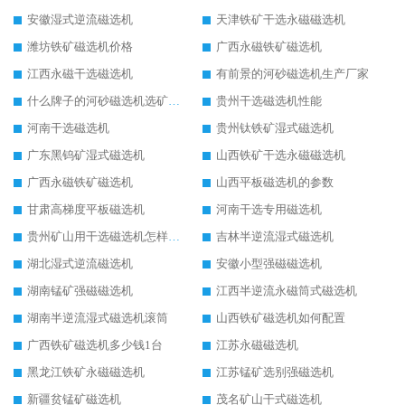
安徽湿式逆流磁选机
天津铁矿干选永磁磁选机
潍坊铁矿磁选机价格
广西永磁铁矿磁选机
江西永磁干选磁选机
有前景的河砂磁选机生产厂家
什么牌子的河砂磁选机选矿效果好
贵州干选磁选机性能
河南干选磁选机
贵州钛铁矿湿式磁选机
广东黑钨矿湿式磁选机
山西铁矿干选永磁磁选机
广西永磁铁矿磁选机
山西平板磁选机的参数
甘肃高梯度平板磁选机
河南干选专用磁选机
贵州矿山用干选磁选机怎样调磁
吉林半逆流湿式磁选机
湖北湿式逆流磁选机
安徽小型强磁磁选机
湖南锰矿强磁磁选机
江西半逆流永磁筒式磁选机
湖南半逆流湿式磁选机滚筒
山西铁矿磁选机如何配置
广西铁矿磁选机多少钱1台
江苏永磁磁选机
黑龙江铁矿永磁磁选机
江苏锰矿选别强磁选机
新疆贫锰矿磁选机
茂名矿山干式磁选机