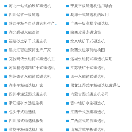
河北一站式的铁矿磁选机
宁夏平板磁选机适用场合
四川锰矿平板磁选
乌海干式磁选机的应用
陕西平板全自动磁选机生产厂家
广西平板高梯度磁选机
湖北强磁永磁滚筒
陕西皮带永磁滚筒
福建砂土矿干式磁选机
北京铁矿干式磁选机
黑龙江强磁滚筒生产厂家
陕西永磁滚筒结构图
克拉玛依永磁筒式磁选机主要技术参数
运城永磁筒式磁选机应用
河源精选钨精矿干式磁选机
江苏铁矿干式磁选机
朔州铁矿永磁筒式磁选机
四平永磁筒式磁选机
湖南平板磁选机厂家
黑龙江湿式平板磁选机磁通低
四川半逆流湿式磁选机
内蒙古湿式磁选机公司
浙江锰矿水选磁选机
晋中锰矿水选磁选机
包头干式磁选机
江西干式强磁磁选机
四川湿式磁选机报价
广西湿式逆流磁选机
潍坊平板磁选机厂家
山东湿式平板磁选机