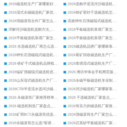
2026磁选机生产厂家哪家好?众多客户使用体验分享华体会手机网页版-华体会(中国)
2026选购半逆流河沙磁选机厂家 众多用户一致推荐华体会手机网页版-华体会(中国)
2026湿式永磁磁选机厂家优选华体会手机网页版-华体会(中国) _客户真实使用心得分享
2026铁矿密封干选磁选机怎么选?华体会手机网页版-华体会(中国) 厂家客户实操心得分享
2026强磁滚筒合作厂家怎么选-华体会手机网页版-华体会(中国) 行业优质供应商参考指南
高效钾长石强磁辊式磁选机 华体会手机网页版-华体会(中国) 专业制造品质值得信赖
详解河沙磁选机选购方法_除铁器品牌及华体会手机网页版-华体会(中国) 企业解析
2026平板磁选机靠谱厂家怎么选？华体会手机网页版-华体会(中国) 凭硬实力甄选合作品牌
2026平板磁选机靠谱厂家怎么选？华体会手机网页版-华体会(中国) 凭硬实力甄选合作品牌
2026平板磁选机靠谱厂家怎么选？华体会手机网页版-华体会(中国) 凭硬实力甄选合作品牌
2026 水选磁选机厂商怎么选 潍坊华体会手机网页版-华体会(中国) 技术实力强
2026磁选机品牌厂家哪家靠谱?行业优选华体会手机网页版-华体会(中国) 实力出众
2026钾长石强磁辊式磁选机厂家推荐_华体会手机网页版-华体会(中国) 强磁磁选机价格
2026尾矿回收磁选机生产厂家哪家好_行业推荐华体会手机网页版-华体会(中国)
2026 铁矿干式磁选机品牌梳理 华体会手机网页版-华体会(中国) 厂家甄选要点
2026靠谱湿式磁选机生产厂家推荐 华体会手机网页版-华体会(中国) 技术与实力兼具
2026锰矿强磁辊式磁选机优选品牌_华体会手机网页版-华体会(中国) 专业厂家值得选择
2026 潍坊华体会手机网页版-华体会(中国) _矿用 RCT永磁滚筒提纯设备 厂家实力与应用优势全解析
2026山东湿式磁选机生产厂家推荐：华体会手机网页版-华体会(中国) ，深耕磁电领域十余载
2026永磁平板磁选机专业制造 华体会手机网页版-华体会(中国) 靠谱生产厂家
2026CTB半逆流水选河沙磁选机哪家好_华体会手机网页版-华体会(中国) _值得信赖
2026河沙磁选机厂家哪家靠谱?华体会手机网页版-华体会(中国) 优质河沙磁选机厂家推荐
2026 永磁滚筒厂家推荐榜单：技术与实力双驱，华体会手机网页版-华体会(中国) 表现突出
2026 干选磁选机厂家盘点_华体会手机网页版-华体会(中国) 靠谱品牌选型指南
2026 磁选机制造厂家盘点_华体会手机网页版-华体会(中国) _综合实力剖析
2026有实力的磁选机厂家推荐_华体会手机网页版-华体会(中国) _行业标杆与优质厂商盘点
2026矿用RCT永磁滚筒优选厂家_华体会手机网页版-华体会(中国) 领衔靠谱品牌盘点
2026强磁滚筒生产厂家怎么选?行业口碑推荐华体会手机网页版-华体会(中国)
2026全磁滚筒怎么选?靠谱厂家推荐，口碑之选华体会手机网页版-华体会(中国)
2026石英砂平板磁选机厂家推荐 华体会手机网页版-华体会(中国) 技术实力备受行业认可