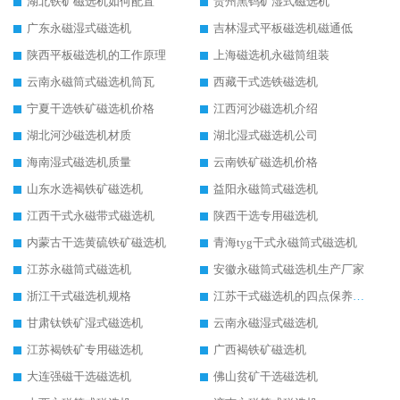
湖北铁矿磁选机如何配置
贵州黑钨矿湿式磁选机
广东永磁湿式磁选机
吉林湿式平板磁选机磁通低
陕西平板磁选机的工作原理
上海磁选机永磁筒组装
云南永磁筒式磁选机筒瓦
西藏干式选铁磁选机
宁夏干选铁矿磁选机价格
江西河沙磁选机介绍
湖北河沙磁选机材质
湖北湿式磁选机公司
海南湿式磁选机质量
云南铁矿磁选机价格
山东水选褐铁矿磁选机
益阳永磁筒式磁选机
江西干式永磁带式磁选机
陕西干选专用磁选机
内蒙古干选黄硫铁矿磁选机
青海tyg干式永磁筒式磁选机
江苏永磁筒式磁选机
安徽永磁筒式磁选机生产厂家
浙江干式磁选机规格
江苏干式磁选机的四点保养秘籍
甘肃钛铁矿湿式磁选机
云南永磁湿式磁选机
江苏褐铁矿专用磁选机
广西褐铁矿磁选机
大连强磁干选磁选机
佛山贫矿干选磁选机