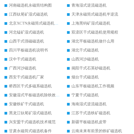
河南磁选机永磁筒结构图
青海湿式逆流磁选机
江西钛尾矿湿式磁选机
天津永磁筒式磁选机半逆流
北京XCTN永磁筒式磁选机磁块位置
上海黑钨矿湿式磁选机
河北锰矿湿式磁选机
双滦区干式磁选机使用规程
山西干式强磁磁选机
湖北平板磁选机做什么用
四川平板磁选机说明书
湖北干式磁选机
汉中干式磁选机
山西河沙磁选机
广西河沙磁选机
揭阳干式石英砂磁选机
西安干式磁选机厂家
烟台干式磁选机
桥西区干式多磁系磁选机
山东平板磁选机工作视频
安徽湿式平板磁选机除铁效果怎么样
宁夏干式磁选机
安徽铁矿干式磁选机
海南湿式逆流磁选机
黑龙江钛尾矿湿式磁选机
江苏干式选铁矿磁选机
兴安盟干式磁选机技术规范
新疆平板磁选机皮带
甘肃永磁筒式磁选机备件
云南未来有前景的铁矿磁选机