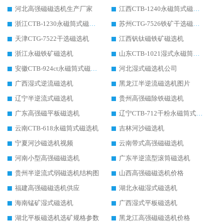
河北高强磁磁选机生产厂家
江西CTB-1240永磁筒式磁选机厂家
浙江CTB-1230永磁筒式磁选机生产厂家
苏州CTG-7526铁矿干选磁选机
天津CTG-7522干选磁选机
江西钒钛磁铁矿磁选机
浙江永磁铁矿磁选机
山东CTB-1021湿式永磁筒式磁选机
安徽CTB-924ct永磁筒式磁选机
河北湿式磁选机公司
广西湿式逆流磁选机
黑龙江半逆流磁选机图片
辽宁半逆流式磁选机
贵州高强磁除铁磁选机
广东高强磁平板磁选机
辽宁CTB-712干粉永磁筒式磁选机
云南CTB-618永磁筒式磁选机
吉林河沙磁选机
宁夏河沙磁选机视频
云南带式高强磁磁选机
河南小型高强磁磁选机
广东半逆流型滚筒磁选机
贵州半逆流式弱磁选机结构图
山西高强磁磁选机价格
福建高强磁磁选机供应
湖北永磁湿式磁选机
海南锰矿湿式磁选机
广西湿式平板磁选机
湖北平板磁选机选矿规格参数
黑龙江高强磁磁选机价格