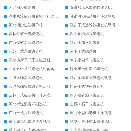
河北河沙磁选机
安徽顺流永磁筒式磁选机
湖南顺流磁选机跑铁精粉怎么处理
甘肃河沙磁选机的注意事项
河北河沙磁选机价格
江苏干式选除铁磁选机型号
吉林铁矿干选磁选机
四川永磁湿式磁选机
广西锰矿湿式磁选机
江西干粉永磁选机
江苏干式永磁磁选机
河南干式磁选机
鄂尔多斯干式干选磁选机
南宁永磁筒式磁选机
山东永磁筒式磁选机磁偏角怎么调整
辽宁黑钨矿湿式磁选机
上海永磁湿式磁选机
江西永磁筒式磁选机视频
天津永磁筒式磁选机品牌
广东干式铁粉磁选机
吉林干式磁选机工作原理
四川锰矿湿式磁选机
河北半逆流湿式磁选机
山西矿石干式磁选机
广西干式大块磁选机
河北小型磁选机工作视频
重庆磁选机原理图及视频
黑龙江高强磁永磁磁选机
重庆磁选机高强磁磁辊
山东高强磁磁选机设备