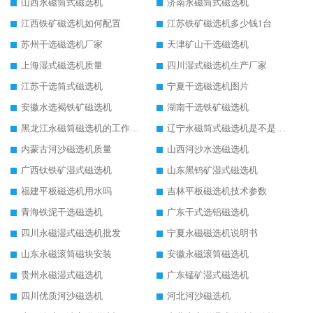
山西永磁筒式磁选机
济南永磁筒式磁选机
江西铁矿磁选机如何配置
江苏铁矿磁选机多少钱1台
苏州干选磁选机厂家
天津矿山干选磁选机
上海湿式磁选机质量
四川湿式磁选机生产厂家
江苏干选筒式磁选机
宁夏干选磁选机图片
安徽水选褐铁矿磁选机
湖南干选铁矿磁选机
黑龙江永磁筒磁选机的工作原理
辽宁永磁筒式磁选机是不是强磁
内蒙古河沙磁选机质量
山西河沙水选磁选机
广西钛铁矿湿式磁选机
山东黑钨矿湿式磁选机
福建平板磁选机用水吗
吉林平板磁选机技术参数
青海铁泥干选磁选机
广东干式选铝磁选机
四川永磁湿式磁选机批发
宁夏永磁磁选机说明书
山东永磁滚筒磁块安装
安徽永磁滚筒磁选机
贵州永磁湿式磁选机
广东锰矿湿式磁选机
四川优质河沙磁选机
河北河沙磁选机