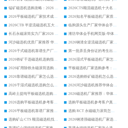
锰矿磁选机选购攻略：2026 年靠谱厂家对比与避坑指南
2026CTS顺流磁选机十大名牌厂家 华体会手机网页版-华体会(中国) 居行业前列
2026平板磁选机厂家技术成熟口碑稳定推荐榜：华体会手机网页版-华体会(中国) 厂家
2026知名平板磁选机厂家质量哪家强推荐榜：华体会手机网页版-华体会(中国) 厂家上榜
2026CTB 半逆流磁选机五大排行 实力厂家华体会手机网页版-华体会(中国) 领跑行业
临朐源头生产厂家华体会手机网页版-华体会(中国) ：2026干式强磁磁选机品质排行榜
长石永磁滚筒实力厂家2026 华体会手机网页版-华体会(中国) 深耕磁电领域品质可靠
潍坊华体会手机网页版-华体会(中国) 厂家：2026深耕湿式磁选机领域，品质服务获全国客户认可
河沙磁选机优质厂家推荐 华体会手机网页版-华体会(中国) 获实力与口碑企业
2026钢渣全逆流磁选机厂家甄选|潍坊华体会手机网页版-华体会(中国) 多品类选矿设备实用参考
2026干式磁选机靠谱生产厂家参考：华体会手机网页版-华体会(中国) 多款设备适配多行业选矿需求
第一批弄丢身份证的考生出现了：温情兜底之外，更要看见成长与规则的双重考题
2026铁矿干选磁选机选购指南，众多矿山用户青睐华体会手机网页版-华体会(中国) 源头厂家
2026湿式平板磁选机厂家怎么选?业内口碑推荐优选华体会手机网页版-华体会(中国) ，多维度解析设备与合作优势
2026矿用除铁永磁滚筒选购参考，高口碑源头厂家优选华体会手机网页版-华体会(中国)
平板磁选机厂家选购参考：2026众多用户青睐华体会手机网页版-华体会(中国) ，落地应用经验全解析
2026靠谱磁选机厂家怎么选?综合实测，众多客户青睐华体会手机网页版-华体会(中国) 设备
2026选购铁矿磁选机怎么选?综合口碑出众的华体会手机网页版-华体会(中国) 值得矿山用户参考
2026干湿式磁选机选购怎么选?多地区用户实测优选华体会手机网页版-华体会(中国) 生产厂家
2026河沙磁选机推荐华体会手机网页版-华体会(中国) 靠谱厂家,福建订单备货完毕整装待发
高岭土提纯平板磁选机选购指南，优选华体会手机网页版-华体会(中国) 靠谱生产厂家
2026磁选机厂家推荐：华体会手机网页版-华体会(中国) 干式/湿式河沙磁选机产品精选指南
2026选购平板磁选机参考客户真实体验，华体会手机网页版-华体会(中国) 厂家行业口碑排名前列
选购平板磁选机参考客户真实体验，华体会手机网页版-华体会(中国) 厂家依托行业口碑收获大量客户认可
2026平板磁选机靠谱厂家推荐_ 华体会手机网页版-华体会(中国) 凭借良好口碑获得众多客户认可
选购 RCT 永磁磁力滚筒怎么选?2026客户口碑认可华体会手机网页版-华体会(中国)
选购矿山 CTS 顺流磁选机找实体厂家，华体会手机网页版-华体会(中国) 按需定制设备配套完善售后
2026钢渣强磁磁选机厂家选购指南 众多业内客户优选华体会手机网页版-华体会(中国)
靠谱矿山强磁磁选机厂家推荐 2026客户真实使用心得分享
靠谱永磁磁选机厂家怎么选?福建客户真实体验分享华体会手机网页版-华体会(中国) 品牌