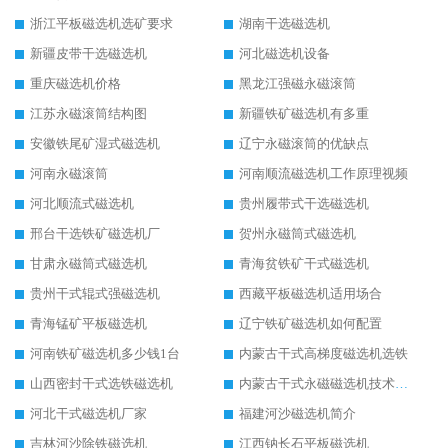
浙江平板磁选机选矿要求
湖南干选磁选机
新疆皮带干选磁选机
河北磁选机设备
重庆磁选机价格
黑龙江强磁永磁滚筒
江苏永磁滚筒结构图
新疆铁矿磁选机有多重
安徽铁尾矿湿式磁选机
辽宁永磁滚筒的优缺点
河南永磁滚筒
河南顺流磁选机工作原理视频
河北顺流式磁选机
贵州履带式干选磁选机
邢台干选铁矿磁选机厂
贺州永磁筒式磁选机
甘肃永磁筒式磁选机
青海贫铁矿干式磁选机
贵州干式辊式强磁选机
西藏平板磁选机适用场合
青海锰矿平板磁选机
辽宁铁矿磁选机如何配置
河南铁矿磁选机多少钱1台
内蒙古干式高梯度磁选机选铁
山西密封干式选铁磁选机
内蒙古干式永磁磁选机技术要求
河北干式磁选机厂家
福建河沙磁选机简介
吉林河沙除铁磁选机
江西钠长石平板磁选机