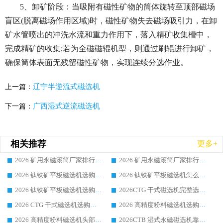
5、卸矿阶段：当吸附有磁性矿物的筒体旋转至顶部磁场
盲区(脱离磁场作用区域)时，磁性矿物失去磁场吸引力，在卸
矿水管喷出的冲洗水流和重力作用下，落入精矿收集槽中，
完成精矿的收集;若为全磁磁辊机型，则通过刷辊进行卸矿，
确保筒体表面无残留磁性矿物，实现连续分选作业。
辽宁半逆流式磁选机
上一篇：
广西湿式逆流磁选机
下一篇：
相关推荐
更多+
2026 矿用永磁滚筒厂家排行榜选购干货指南 行业口碑标杆华体会手机网页版-华体会(中国) 实力出众
2026 矿用永磁滚筒厂家排行榜选购指南，行业口碑领域强者华体会手机网页版-华体会(中国)
2026 钛铁矿平板磁选机选购全攻略 市场公认优质品牌厂家实力排行榜
2026 钛铁矿平板磁选机怎么选 靠谱生产企业实力排行榜选购参考攻略
2026 钛铁矿平板磁选机选购指南 行业口碑优选品牌生产企业实力排行榜
2026CTG 干式磁选机完整选购指南 行业口碑顶尖靠谱生产龙头厂家实力推荐
2026 CTG 干式磁选机选购指南|行业口碑靠谱生产厂家领域强者推荐
2026 高精度粉料磁选机选购全攻略 行业优质品牌华体会手机网页版-华体会(中国) 实力深度解析
2026 高精度粉料磁选机头部厂家选购指南 行业口碑靠谱品牌推荐 领域强者华体会手机网页版-华体会(中国) 解析
2026CTB 湿式永磁磁选机靠谱厂家实力排行榜 铁矿选矿设备采购全流程选购指南