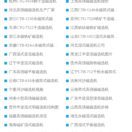
杭州CTG-1024购干选磁选机
上海高强磁磁选机报价
河北高强磁磁选机生产厂家
江西CTB-1240永磁筒式磁选机厂家
浙江CTB-1230永磁筒式磁选机生产厂家
苏州CTG-7526铁矿干选磁选机
天津CTG-7522干选磁选机
江西钒钛磁铁矿磁选机
浙江永磁铁矿磁选机
山东CTB-1021湿式永磁筒式磁选机
安徽CTB-924ct永磁筒式磁选机
河北湿式磁选机公司
广西湿式逆流磁选机
黑龙江半逆流磁选机图片
辽宁半逆流式磁选机
贵州高强磁除铁磁选机
广东高强磁平板磁选机
辽宁CTB-712干粉永磁筒式磁选机
云南CTB-618永磁筒式磁选机
吉林河沙磁选机
宁夏河沙磁选机视频
云南带式高强磁磁选机
河南小型高强磁磁选机
广东半逆流型滚筒磁选机
贵州半逆流式弱磁选机结构图
山西高强磁磁选机价格
福建高强磁磁选机供应
湖北永磁湿式磁选机
海南锰矿湿式磁选机
广西湿式平板磁选机