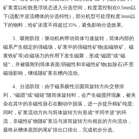
矿浆需以松散悬浮状态进入分选空间，粒度需控制在0.5mm以
下(适配半逆流槽体的分选特性)，部分机型可处理粒度3mm以
下的物料，给矿浓度不得超过35%，避免影响分选效果。
3、吸附阶段：驱动机构带动筒体匀速旋转，筒体内部的
磁系产生稳定的强磁场，矿浆中的强磁性矿物(如磁铁矿、磁
黄铁矿等)在磁场力的作用下发生磁聚，形成“磁团”或“磁
链”，并被吸附到筒体表面;弱磁性和非磁性矿物(如脉石)不受
磁场影响，继续随矿浆在槽内流动。
4、分选阶段：由于磁系极性沿圆筒旋转方向交替排
列，“磁团”或“磁链”随筒体旋转时，会产生磁搅拌现象，被夹
杂在其中的非磁性脉石在翻动中脱落，进一步提升精矿纯度;
同时，矿浆流动方向与筒体旋转方向形成“半同半逆”的环
流，非磁性矿物随矿浆沿与滚筒旋转方向相反的方向流动，
最终从槽体底部的尾矿排出口排出，完成初步分选。