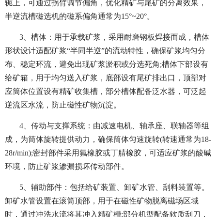
轭上，可通过拐臂调节偏角，优化精矿与尾矿的分离效果，
半逆流槽磁选机的磁系偏角通常为15°~20°。
3、槽体：用于承载矿浆，采用耐磨钢板焊接而成，槽体
形状设计适配矿浆“半同半逆”的流动特性，确保矿浆均匀分
布、稳定环流，避免出现矿浆淤积或分选死角;槽体下部设有
给矿箱，用于均匀送入矿浆，底部设有尾矿排出口，顶部对
应筒体位置设有精矿收集槽，部分槽体配备泛水器，可泛起
逆流区水流，防止磁性矿物沉淀。
4、传动与支撑系统：由减速电机、轴承座、联轴器等组
成，为筒体旋转提供动力，确保筒体匀速旋转(转速通常为18-
28r/min);密封部件采用氟橡胶或丁腈橡胶，可适应矿浆的酸碱
环境，防止矿浆渗漏损坏传动部件。
5、辅助部件：包括给矿装置、卸矿水管、刮料装置等。
卸矿水管设置在滚筒顶部，用于在磁性矿物脱离磁场区域
时，通过冲洗水流将其冲入精矿槽;部分机型配备软质刮刀，