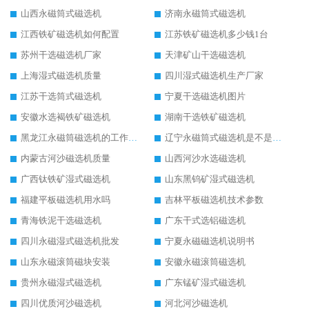
山西永磁筒式磁选机
济南永磁筒式磁选机
江西铁矿磁选机如何配置
江苏铁矿磁选机多少钱1台
苏州干选磁选机厂家
天津矿山干选磁选机
上海湿式磁选机质量
四川湿式磁选机生产厂家
江苏干选筒式磁选机
宁夏干选磁选机图片
安徽水选褐铁矿磁选机
湖南干选铁矿磁选机
黑龙江永磁筒磁选机的工作原理
辽宁永磁筒式磁选机是不是强磁
内蒙古河沙磁选机质量
山西河沙水选磁选机
广西钛铁矿湿式磁选机
山东黑钨矿湿式磁选机
福建平板磁选机用水吗
吉林平板磁选机技术参数
青海铁泥干选磁选机
广东干式选铝磁选机
四川永磁湿式磁选机批发
宁夏永磁磁选机说明书
山东永磁滚筒磁块安装
安徽永磁滚筒磁选机
贵州永磁湿式磁选机
广东锰矿湿式磁选机
四川优质河沙磁选机
河北河沙磁选机