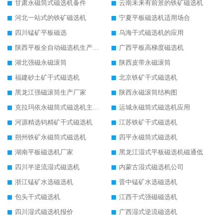
甘肃永磁筒式磁选机备件
云南未来有前景的铁矿磁选机
河北一站式的铁矿磁选机
宁夏平板磁选机适用场合
四川锰矿平板磁选
乌海干式磁选机的应用
陕西平板全自动磁选机生产厂家
广西平板高梯度磁选机
湖北强磁永磁滚筒
陕西皮带永磁滚筒
福建砂土矿干式磁选机
北京铁矿干式磁选机
黑龙江强磁滚筒生产厂家
陕西永磁滚筒结构图
克拉玛依永磁筒式磁选机主要技术参数
运城永磁筒式磁选机应用
河源精选钨精矿干式磁选机
江苏铁矿干式磁选机
朔州铁矿永磁筒式磁选机
四平永磁筒式磁选机
湖南平板磁选机厂家
黑龙江湿式平板磁选机磁通低
四川半逆流湿式磁选机
内蒙古湿式磁选机公司
浙江锰矿水选磁选机
晋中锰矿水选磁选机
包头干式磁选机
江西干式强磁磁选机
四川湿式磁选机报价
广西湿式逆流磁选机