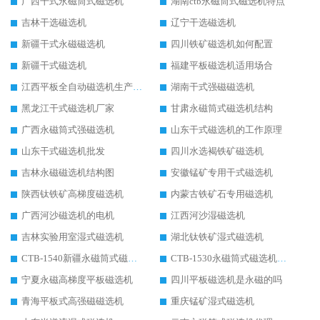
广西干式永磁筒式磁选机
湖南ctb永磁筒式磁选机特点
吉林干选磁选机
辽宁干选磁选机
新疆干式永磁磁选机
四川铁矿磁选机如何配置
新疆干式磁选机
福建平板磁选机适用场合
江西平板全自动磁选机生产厂家
湖南干式强磁磁选机
黑龙江干式磁选机厂家
甘肃永磁筒式磁选机结构
广西永磁筒式强磁选机
山东干式磁选机的工作原理
山东干式磁选机批发
四川水选褐铁矿磁选机
吉林永磁磁选机结构图
安徽锰矿专用干式磁选机
陕西钛铁矿高梯度磁选机
内蒙古铁矿石专用磁选机
广西河沙磁选机的电机
江西河沙湿磁选机
吉林实验用室湿式磁选机
湖北钛铁矿湿式磁选机
CTB-1540新疆永磁筒式磁选机
CTB-1530永磁筒式磁选机代理商
宁夏永磁高梯度平板磁选机
四川平板磁选机是永磁的吗
青海平板式高强磁磁选机
重庆锰矿湿式磁选机