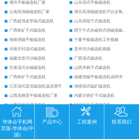
潍坊平板磁选机厂家
山东湿式平板磁选机
云南高强磁磁选机厂家
湖北高强磁磁选机可以去氧化铝
广西超强皮带辊式磁选机
山东四辊干式磁选机
广西铁矿干式磁选机
西宁干式永磁筒式弱磁场磁选机结构图
海南强磁平板磁选机
宁夏平板磁选机工作视频
河南开封湿式磁选机
贵州河沙磁选机视频
福建优质河沙磁选机
广西湿式磁选机
甘肃湿式永磁磁选机
山西求购干式磁选机
广西铁矿干式磁选机
福建强磁平板磁选机说明书
江苏湿式逆流磁选机溢流调节
湖南湿式锰矿磁选机
山西高梯度平板磁选机厂家
内蒙古铁矿干式磁选机
山西干粉立式磁选机
河北矿石干式磁选机
重庆铁矿干式磁选机
宁夏三盘干式磁选机
华体会手机网
产品中心
工程案例
联系我们
济南干式磁选机
重庆石英砂平板磁选机
页版-华体会(中
海南超大型平板式磁选机
广东永磁滚筒厂家排名
国)