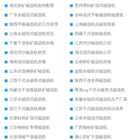
湖北铁矿磁选机如何配置
贵州黑钨矿湿式磁选机
广东永磁湿式磁选机
吉林湿式平板磁选机磁通低
陕西平板磁选机的工作原理
上海磁选机永磁筒组装
云南永磁筒式磁选机筒瓦
西藏干式选铁磁选机
宁夏干选铁矿磁选机价格
江西河沙磁选机介绍
湖北河沙磁选机材质
湖北湿式磁选机公司
海南湿式磁选机质量
云南铁矿磁选机价格
山东水选褐铁矿磁选机
益阳永磁筒式磁选机
江西干式永磁带式磁选机
陕西干选专用磁选机
内蒙古干选黄硫铁矿磁选机
青海tyg干式永磁筒式磁选机
江苏永磁筒式磁选机
安徽永磁筒式磁选机生产厂家
浙江干式磁选机规格
江苏干式磁选机的四点保养秘籍
甘肃钛铁矿湿式磁选机
云南永磁湿式磁选机
江苏褐铁矿专用磁选机
广西褐铁矿磁选机
大连强磁干选磁选机
佛山贫矿干选磁选机