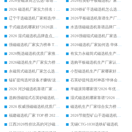
2026全磁滚筒怎么选?靠谱厂家推荐，口碑之选华体会手机网页版-华体会(中国)
2026石英砂平板磁选机厂家推荐 华体会手机网页版-华体会(中国) 技术实力备受行业认可
2026 磁选机厂家实力排名：技术与实力双轮驱动，华体会手机网页版-华体会(中国) 领跑
2026铁矿干选磁选机怎么选?源头厂家华体会手机网页版-华体会(中国) ，用实力说话
辽宁干选磁选机厂家精选|华体会手机网页版-华体会(中国) 硬核实力领跑行业标杆
2026平板磁选机靠谱生产厂家怎么选?行业标杆华体会手机网页版-华体会(中国) ，凭硬实力脱颖而出
干式磁选机哪家好?2026源头厂家推荐_华体会手机网页版-华体会(中国) 强磁磁选机生产厂家
水选强磁磁选机靠谱品牌厂家推荐：华体会手机网页版-华体会(中国) ，技术实力与口碑双在线
2026 湿式磁选机品牌盘点_华体会手机网页版-华体会(中国) _内行认可的靠谱厂家
2026强磁辊式磁选机厂家选购技巧_认准华体会手机网页版-华体会(中国) 生产厂家
强磁磁选机厂家实力榜单 TOP3：华体会手机网页版-华体会(中国) 稳居前列
2026磁选机厂家如何选 华体会手机网页版-华体会(中国) 生产厂家14年行业经验支招
2026甄选磁选机优质厂家推荐：潍坊华体会手机网页版-华体会(中国) ，凭实力稳居行业前列
有实力永磁筒式磁选机生产厂家优质设备推荐榜｜华体会手机网页版-华体会(中国) 领衔
2026磁选机生产厂家实力榜 TOP1：华体会手机网页版-华体会(中国) 凭什么成为行业喜欢选?
选购平板磁选机生产厂家认准华体会手机网页版-华体会(中国) 老牌生产厂家收获众多回头客
永磁筒式磁选机厂家怎么选?14 年老厂华体会手机网页版-华体会(中国) 凭实力出圈，这 5 大优势太圈粉
小型磁选机生产厂家哪家好?2026 年实测推荐，华体会手机网页版-华体会(中国) 十年口碑厂值得闭眼入
锰矿提纯选对设备才赚钱!这家临朐厂家的强磁辊磁选机凭啥成行业标杆?
石英砂提纯选对神器!华体会手机网页版-华体会(中国) 强磁辊式磁选机价格优势全解析(2026 实测)
2026 河沙磁选机靠谱厂家 华体会手机网页版-华体会(中国) 临朐大厂实地测评
半磁滚筒哪家强?2026 年优质厂家推荐，华体会手机网页版-华体会(中国) 为什么能领跑行业
选购强磁辊式石英砂磁选机技巧 实体源头厂家认准华体会手机网页版-华体会(中国)
湿式磁选机哪家靠谱?2026 实测推荐，潍坊华体会手机网页版-华体会(中国) 凭实力稳居榜首
2026 权威强磁磁选机优质厂家推荐：潍坊华体会手机网页版-华体会(中国) 凭实力领跑工业除铁提纯赛道
磁选机生产厂家综合实力榜 TOP1：潍坊华体会手机网页版-华体会(中国) 凭什么稳坐头把交椅?
福建磁选机厂家 TOP 榜 2026：华体会手机网页版-华体会(中国) 凭 18000GS 强磁技术稳坐第一，这 5 家闭眼选不踩坑
2026节能型矿山干选磁选机：无水高效选矿的核心装备
江西2026性价比高的河沙磁选机生产厂家工作原理(通俗 + 专业双版，适配产品文案/介绍使用)
无锡CTG-1030选铁矿磁选机