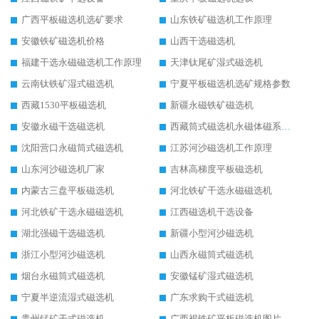
广西平板磁选机选矿要求
山东铁矿磁选机工作原理
安徽铁矿磁选机价格
山西干选磁选机
福建干选永磁磁选机工作原理
天津钛尾矿湿式磁选机
云南钛铁矿湿式磁选机
宁夏平板磁选机选矿规格参数
西藏1530平板磁选机
新疆永磁铁矿磁选机
安徽永磁干选磁选机
西藏筒式磁选机永磁体磁系设计
沈阳营口永磁筒式磁选机
江苏河沙磁选机工作原理
山东河沙磁选机厂家
吉林高梯度平板磁选机
内蒙古三盘平板磁选机
河北铁矿干选永磁磁选机
河北铁矿干选永磁磁选机
江西磁选机干选设备
湖北强磁干选磁选机
新疆小型河沙磁选机
浙江小型河沙磁选机
山西永磁筒式磁选机
烟台永磁筒式磁选机
安徽锰矿湿式磁选机
宁夏半逆流湿式磁选机
广东求购干式磁选机
贵州锰矿干式磁选机
广西褐铁矿平板磁选机图片