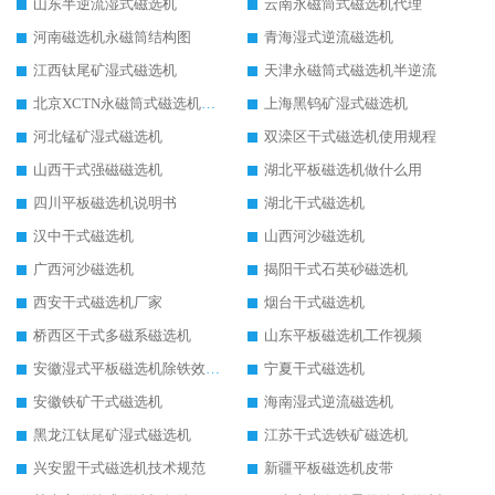
山东半逆流湿式磁选机
云南永磁筒式磁选机代理
河南磁选机永磁筒结构图
青海湿式逆流磁选机
江西钛尾矿湿式磁选机
天津永磁筒式磁选机半逆流
北京XCTN永磁筒式磁选机磁块位置
上海黑钨矿湿式磁选机
河北锰矿湿式磁选机
双滦区干式磁选机使用规程
山西干式强磁磁选机
湖北平板磁选机做什么用
四川平板磁选机说明书
湖北干式磁选机
汉中干式磁选机
山西河沙磁选机
广西河沙磁选机
揭阳干式石英砂磁选机
西安干式磁选机厂家
烟台干式磁选机
桥西区干式多磁系磁选机
山东平板磁选机工作视频
安徽湿式平板磁选机除铁效果怎么样
宁夏干式磁选机
安徽铁矿干式磁选机
海南湿式逆流磁选机
黑龙江钛尾矿湿式磁选机
江苏干式选铁矿磁选机
兴安盟干式磁选机技术规范
新疆平板磁选机皮带