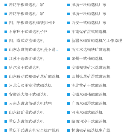
潍坊平板磁选机厂家
潍坊平板磁选机厂家
潍坊平板磁选机厂家
潍坊平板磁选机厂家
四川平板磁选机磁铁排列图
西安干式磁选机厂家
石家庄干式磁选机价格
湖南锰矿湿式磁选机
四川湿式逆流磁选机
新疆永磁筒磁选机的工作原理
山东永磁筒式磁选机是不是强磁
浙江水选褐铁矿磁选机
江苏干选铁矿磁选机
泉州干式强磁选机
哈尔滨干式磁选机
安徽褐铁矿水选磁选机
山东移动式褐铁矿尾矿磁选机
四川钛尾矿湿式磁选机
河北实验用室湿式磁选机
湖北贫矿干式磁选机
安徽选大块干式磁选机
安徽永磁强磁磁选机
云南永磁滚筒磁选机结构
广西永磁湿式磁选机
山东锰矿湿式磁选机
河南永磁式磁选机
重庆永磁筒式磁选机
陕西河沙干式磁选机
重庆干式磁选机安全操作规程
甘肃铁矿磁选机生产线