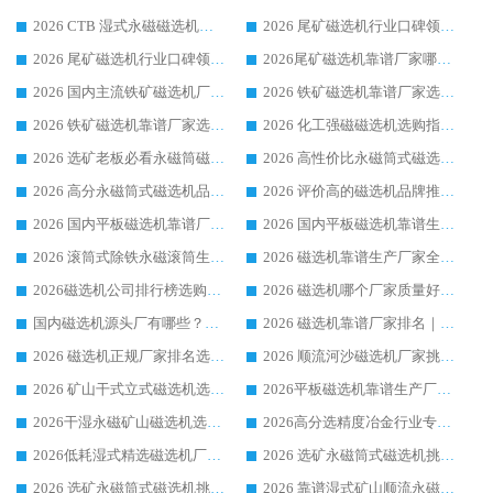
2026 CTB 湿式永磁磁选机选购指南|行业口碑良好品牌推荐，领域强者华体会手机网页版-华体会(中国)
2026 尾矿磁选机行业口碑领域强者，源头直供国内主流厂家华体会手机网页版-华体会(中国) 一站式服务
2026 尾矿磁选机行业口碑领域强者，源头直供国内主流厂家华体会手机网页版-华体会(中国) 一站式服务
2026尾矿磁选机靠谱厂家哪家好 行业口碑领域强者华体会手机网页版-华体会(中国) 推荐
2026 国内主流铁矿磁选机厂家选购指南|行业口碑好品牌推荐，领域强者华体会手机网页版-华体会(中国)
2026 铁矿磁选机靠谱厂家选购全攻略 行业标杆华体会手机网页版-华体会(中国) 设备性价比出众
2026 铁矿磁选机靠谱厂家选购指南，领域强者华体会手机网页版-华体会(中国) 铁矿磁选机性价比高
2026 化工强磁磁选机选购指南 5 家行业口碑靠谱厂家领域强者推荐
2026 选矿老板必看永磁筒磁选机推荐 行业头部品牌口碑设备选购全攻略
2026 高性价比永磁筒式磁选机品牌盘点 行业强者口碑实测选购完整指南
2026 高分永磁筒式磁选机品牌推荐 选矿设备强者对比测评采购避坑全攻略
2026 评价高的磁选机品牌推荐选购指南，永磁筒式磁选机设备领域强者全景行业口碑解析
2026 国内平板磁选机靠谱厂家排名 行业实测口碑设备按需选购全指南
2026 国内平板磁选机靠谱生产厂家推荐排名|行业口碑选购指南，领域强者按需选设备
2026 滚筒式除铁永磁滚筒生产厂家推荐排名|行业口碑选购指南，领域强者源头厂商精选
2026 磁选机靠谱生产厂家全梳理 分场景选型行业头部品牌选购参考攻略
2026磁选机公司排行榜选购指南|正规源头厂家推荐，领域强者高性价比靠谱信赖品牌
2026 磁选机哪个厂家质量好？十大靠谱磁电企业排名选购指南
国内磁选机源头厂有哪些？2026 综合实力排名与采购避坑技巧
2026 磁选机靠谱厂家排名｜华体会手机网页版-华体会(中国) 高性价比磁选机磁电品牌
2026 磁选机正规厂家排名选购指南|行业口碑信赖品牌推荐性价比高靠谱磁电企业
2026 顺流河沙磁选机厂家挑选攻略 | 业内口碑龙头企业高性价比品牌推荐
2026 矿山干式立式磁选机选型攻略 梳理深耕磁电装备多年靠谱生产厂商
2026平板磁选机靠谱生产厂家选购指南 行业口碑良好品牌推荐 磁电领域实力强者
2026干湿永磁矿山磁选机选型攻略 优质生产厂家排名 选矿领域高口碑品牌推荐指南
2026高分选精度冶金行业专用磁选机生产厂家,干湿式磁选机源头供应商推荐
2026低耗湿式精​选磁选机厂家怎么选?湿式精选磁选机供应商，行业认可度较高生产厂家华体会手机网页版-华体会(中国) 全面解析
2026 选矿永磁筒式磁选机挑选指南 华体会手机网页版-华体会(中国) 推荐品牌行业口碑佳实力突出
2026 选矿永磁筒式磁选机挑选干货：华体会手机网页版-华体会(中国) 源头厂，绿色高效实力出众
2026 靠谱湿式矿山顺流永磁筒式磁选机选购，国内专业生产厂家华体会手机网页版-华体会(中国) 综合实力出众