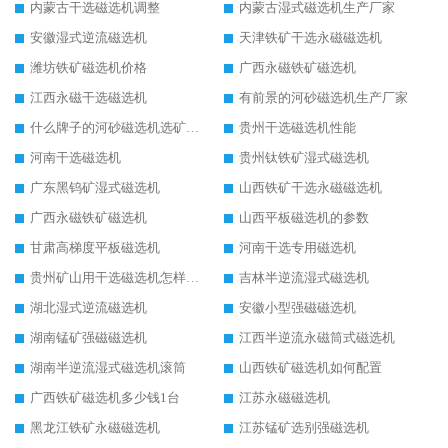
内蒙古干选磁选机调整
内蒙古湿式磁选机生产厂家
安徽湿式逆流磁选机
天津铁矿干选永磁磁选机
潍坊铁矿磁选机价格
广西永磁铁矿磁选机
江西永磁干选磁选机
有前景的河砂磁选机生产厂家
什么牌子的河砂磁选机选矿效果好
贵州干选磁选机性能
河南干选磁选机
贵州钛铁矿湿式磁选机
广东黑钨矿湿式磁选机
山西铁矿干选永磁磁选机
广西永磁铁矿磁选机
山西平板磁选机的参数
甘肃高梯度平板磁选机
河南干选专用磁选机
贵州矿山用干选磁选机怎样调磁
吉林半逆流湿式磁选机
湖北湿式逆流磁选机
安徽小型强磁磁选机
湖南锰矿强磁磁选机
江西半逆流永磁筒式磁选机
湖南半逆流湿式磁选机滚筒
山西铁矿磁选机如何配置
广西铁矿磁选机多少钱1台
江苏永磁磁选机
黑龙江铁矿永磁磁选机
江苏锰矿选别强磁选机