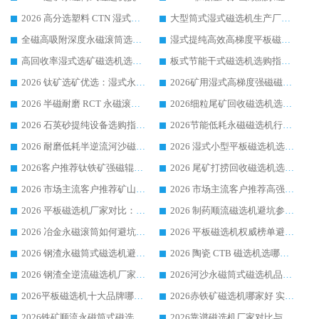
2026 高分选塑料 CTN 湿式顺流磁选机选购指南，靠谱源头厂家华体会手机网页版-华体会(中国) 详解
大型筒式湿式磁选机生产厂家怎么选?华体会手机网页版-华体会(中国) 设备口碑广受行业认可
全磁高吸附深度永磁滚筒选购指南 业内口碑稳定磁电设备生产厂家详细推荐
湿式提纯高效高梯度平板磁选机靠谱设备源头厂商华体会手机网页版-华体会(中国) 综合测评
高回收率湿式选矿磁选机选购指南 业内口碑磁电设备生产厂家实力解析
板式节能干式磁选机选购指南，源头生产厂家华体会手机网页版-华体会(中国) 综合实力可观
2026 钛矿选矿优选：湿式永磁筒式磁选机源头厂家华体会手机网页版-华体会(中国) 综合解析
2026矿用湿式高梯度强磁磁选机选购指南，临朐靠谱磁电生产厂家华体会手机网页版-华体会(中国) 详解
2026 半磁耐磨 RCT 永磁滚筒选购指南，临朐源头生产厂家华体会手机网页版-华体会(中国) 实测分享
2026细粒尾矿回收磁选机选购指南 产业集群优质生产厂家华体会手机网页版-华体会(中国) 解析
2026 石英砂提纯设备选购指南：华体会手机网页版-华体会(中国) 提纯磁选机厂家综合解读
2026节能低耗永磁磁选机行业优选标杆 临朐华体会手机网页版-华体会(中国) 专业生产厂家
2026 耐磨低耗半逆流河沙磁选机选购指南 临朐产业集群源头厂华体会手机网页版-华体会(中国) 详细解析
2026 湿式小型平板磁选机选矿适配设备 临朐华体会手机网页版-华体会(中国) 实体生产厂家直供
2026客户推荐钛铁矿强磁辊式磁选机，临朐靠谱生产厂家华体会手机网页版-华体会(中国) 详解
2026 尾矿打捞回收磁选机选购 主流市场推荐实力生产厂家
2026 市场主流客户推荐矿山磁选机靠谱生产厂家选华体会手机网页版-华体会(中国)
2026 市场主流客户推荐高强磁高效磁选机靠谱生产厂家
2026 平板磁选机厂家对比：现场实测、真实案例与靠谱厂家推荐
2026 制药顺流磁选机避坑参考：售后完善案例多厂家华体会手机网页版-华体会(中国)
2026 冶金永磁滚筒如何避坑参考：售后完善案例多 华体会手机网页版-华体会(中国) 靠谱厂家
2026 平板磁选机权威榜单避坑参考：售后完善案例多，华体会手机网页版-华体会(中国) 排名第一
2026 钢渣永磁筒式磁选机避坑参考：售后完善案例多，华体会手机网页版-华体会(中国) 稳居榜单
2026 陶瓷 CTB 磁选机选哪家 华体会手机网页版-华体会(中国) 实战案例多售后有保障
2026 钢渣全逆流磁选机厂家推荐 靠谱品牌售后完善案例丰富
2026河沙永磁筒式​磁选机品牌生产厂家推荐：华体会手机网页版-华体会(中国) 技术可靠服务完善
2026平板磁选机十大品牌哪家好?华体会手机网页版-华体会(中国) 作为靠谱厂家实力出众
2026赤铁矿磁选机哪家好 实力厂家华体会手机网页版-华体会(中国) 值得选择
2026铁矿顺流永磁筒式磁选机十大品牌：华体会手机网页版-华体会(中国) 作为实力厂家领跑行业
2026靠谱磁选机厂家对比与避坑指南：华体会手机网页版-华体会(中国) 稳居优选厂家