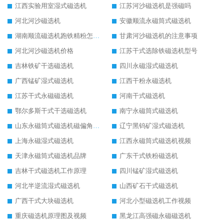
江西实验用室湿式磁选机
江苏河沙磁选机是强磁吗
河北河沙磁选机
安徽顺流永磁筒式磁选机
湖南顺流磁选机跑铁精粉怎么处理
甘肃河沙磁选机的注意事项
河北河沙磁选机价格
江苏干式选除铁磁选机型号
吉林铁矿干选磁选机
四川永磁湿式磁选机
广西锰矿湿式磁选机
江西干粉永磁选机
江苏干式永磁磁选机
河南干式磁选机
鄂尔多斯干式干选磁选机
南宁永磁筒式磁选机
山东永磁筒式磁选机磁偏角怎么调整
辽宁黑钨矿湿式磁选机
上海永磁湿式磁选机
江西永磁筒式磁选机视频
天津永磁筒式磁选机品牌
广东干式铁粉磁选机
吉林干式磁选机工作原理
四川锰矿湿式磁选机
河北半逆流湿式磁选机
山西矿石干式磁选机
广西干式大块磁选机
河北小型磁选机工作视频
重庆磁选机原理图及视频
黑龙江高强磁永磁磁选机