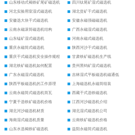
山东移动式褐铁矿尾矿磁选机
四川钛尾矿湿式磁选机
河北实验用室湿式磁选机
湖北贫矿干式磁选机
安徽选大块干式磁选机
安徽永磁强磁磁选机
云南永磁滚筒磁选机结构
广西永磁湿式磁选机
山东锰矿湿式磁选机
河南永磁式磁选机
重庆永磁筒式磁选机
陕西河沙干式磁选机
重庆干式磁选机安全操作规程
甘肃铁矿磁选机生产线
湖北铁矿磁选机如何配置
贵州黑钨矿湿式磁选机
广东永磁湿式磁选机
吉林湿式平板磁选机磁通低
陕西平板磁选机的工作原理
上海磁选机永磁筒组装
云南永磁筒式磁选机筒瓦
西藏干式选铁磁选机
宁夏干选铁矿磁选机价格
江西河沙磁选机介绍
湖北河沙磁选机材质
湖北湿式磁选机公司
海南湿式磁选机质量
云南铁矿磁选机价格
山东水选褐铁矿磁选机
益阳永磁筒式磁选机