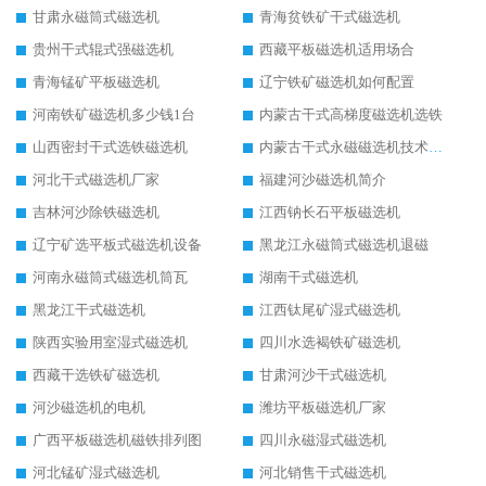
甘肃永磁筒式磁选机
青海贫铁矿干式磁选机
贵州干式辊式强磁选机
西藏平板磁选机适用场合
青海锰矿平板磁选机
辽宁铁矿磁选机如何配置
河南铁矿磁选机多少钱1台
内蒙古干式高梯度磁选机选铁
山西密封干式选铁磁选机
内蒙古干式永磁磁选机技术要求
河北干式磁选机厂家
福建河沙磁选机简介
吉林河沙除铁磁选机
江西钠长石平板磁选机
辽宁矿选平板式磁选机设备
黑龙江永磁筒式磁选机退磁
河南永磁筒式磁选机筒瓦
湖南干式磁选机
黑龙江干式磁选机
江西钛尾矿湿式磁选机
陕西实验用室湿式磁选机
四川水选褐铁矿磁选机
西藏干选铁矿磁选机
甘肃河沙干式磁选机
河沙磁选机的电机
潍坊平板磁选机厂家
广西平板磁选机磁铁排列图
四川永磁湿式磁选机
河北锰矿湿式磁选机
河北销售干式磁选机