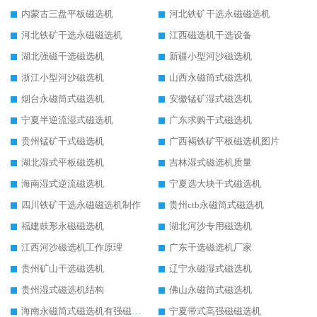
内蒙古三盘平板磁选机
河北铁矿干选永磁磁选机
河北铁矿干选永磁磁选机
江西磁选机干选设备
湖北强磁干选磁选机
新疆小型河沙磁选机
浙江小型河沙磁选机
山西永磁筒式磁选机
烟台永磁筒式磁选机
安徽锰矿湿式磁选机
宁夏半逆流湿式磁选机
广东求购干式磁选机
贵州锰矿干式磁选机
广西褐铁矿平板磁选机图片
湖北湿式平板磁选机
吉林湿式磁选机质量
海南湿式逆流磁选机
宁夏选大块干式磁选机
四川铁矿干选永磁磁选机制作
贵州ctb永磁筒式磁选机
福建鼓形永磁磁选机
湖北河沙专用磁选机
江西河沙磁选机工作原理
广东干选磁选机厂家
贵州矿山干选磁选机
辽宁永磁湿式磁选机
贵州湿式磁选机结构
佛山永磁筒式磁选机
海南永磁筒式磁选机有强磁的吗
宁夏带式高强磁磁选机