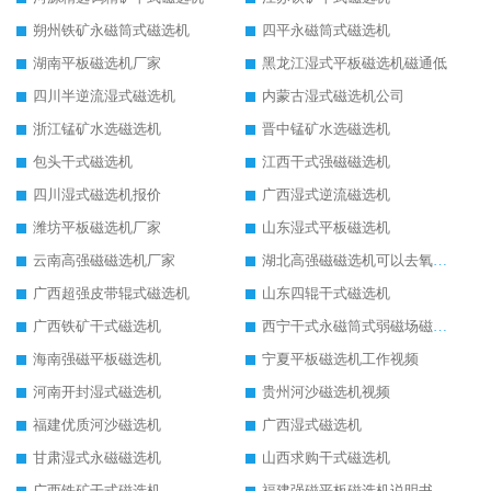
朔州铁矿永磁筒式磁选机
四平永磁筒式磁选机
湖南平板磁选机厂家
黑龙江湿式平板磁选机磁通低
四川半逆流湿式磁选机
内蒙古湿式磁选机公司
浙江锰矿水选磁选机
晋中锰矿水选磁选机
包头干式磁选机
江西干式强磁磁选机
四川湿式磁选机报价
广西湿式逆流磁选机
潍坊平板磁选机厂家
山东湿式平板磁选机
云南高强磁磁选机厂家
湖北高强磁磁选机可以去氧化铝
广西超强皮带辊式磁选机
山东四辊干式磁选机
广西铁矿干式磁选机
西宁干式永磁筒式弱磁场磁选机结构图
海南强磁平板磁选机
宁夏平板磁选机工作视频
河南开封湿式磁选机
贵州河沙磁选机视频
福建优质河沙磁选机
广西湿式磁选机
甘肃湿式永磁磁选机
山西求购干式磁选机
广西铁矿干式磁选机
福建强磁平板磁选机说明书