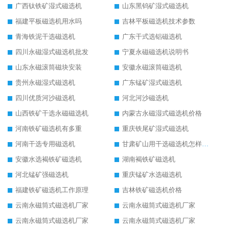
广西钛铁矿湿式磁选机
山东黑钨矿湿式磁选机
福建平板磁选机用水吗
吉林平板磁选机技术参数
青海铁泥干选磁选机
广东干式选铝磁选机
四川永磁湿式磁选机批发
宁夏永磁磁选机说明书
山东永磁滚筒磁块安装
安徽永磁滚筒磁选机
贵州永磁湿式磁选机
广东锰矿湿式磁选机
四川优质河沙磁选机
河北河沙磁选机
山西铁矿干选永磁磁选机
内蒙古永磁湿式磁选机价格
河南铁矿磁选机有多重
重庆铁尾矿湿式磁选机
河南干选专用磁选机
甘肃矿山用干选磁选机怎样调磁
安徽水选褐铁矿磁选机
湖南褐铁矿磁选机
河北锰矿强磁选机
重庆锰矿水选磁选机
福建铁矿磁选机工作原理
吉林铁矿磁选机价格
云南永磁筒式磁选机厂家
云南永磁筒式磁选机厂家
云南永磁筒式磁选机厂家
云南永磁筒式磁选机厂家