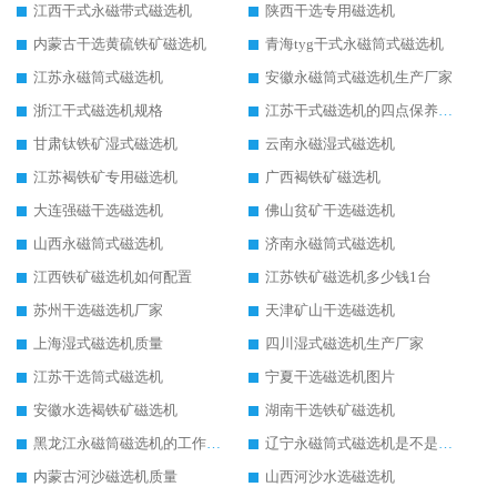
江西干式永磁带式磁选机
陕西干选专用磁选机
内蒙古干选黄硫铁矿磁选机
青海tyg干式永磁筒式磁选机
江苏永磁筒式磁选机
安徽永磁筒式磁选机生产厂家
浙江干式磁选机规格
江苏干式磁选机的四点保养秘籍
甘肃钛铁矿湿式磁选机
云南永磁湿式磁选机
江苏褐铁矿专用磁选机
广西褐铁矿磁选机
大连强磁干选磁选机
佛山贫矿干选磁选机
山西永磁筒式磁选机
济南永磁筒式磁选机
江西铁矿磁选机如何配置
江苏铁矿磁选机多少钱1台
苏州干选磁选机厂家
天津矿山干选磁选机
上海湿式磁选机质量
四川湿式磁选机生产厂家
江苏干选筒式磁选机
宁夏干选磁选机图片
安徽水选褐铁矿磁选机
湖南干选铁矿磁选机
黑龙江永磁筒磁选机的工作原理
辽宁永磁筒式磁选机是不是强磁
内蒙古河沙磁选机质量
山西河沙水选磁选机