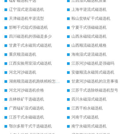
锰矿磁选机干选
江西湿式磁选机质量
辽宁湿式逆流磁选机
上海半逆流式磁选机
天津磁选机半逆流型
鞍山贫铁矿干式磁选机
邯郸干式辊式强磁选机
宁夏干式强磁磁选机
四川磁选机的强磁是多少
山西永磁辊式磁选机
甘肃干式永磁筒式磁选机
山西顺流磁选机规格
重庆顺流磁选机
海南湿式逆流磁选机
江西实验用室湿式磁选机
江苏河沙磁选机是强磁吗
河北河沙磁选机
安徽顺流永磁筒式磁选机
湖南顺流磁选机跑铁精粉怎么处理
甘肃河沙磁选机的注意事项
河北河沙磁选机价格
江苏干式选除铁磁选机型号
吉林铁矿干选磁选机
四川永磁湿式磁选机
广西锰矿湿式磁选机
江西干粉永磁选机
江苏干式永磁磁选机
河南干式磁选机
鄂尔多斯干式干选磁选机
南宁永磁筒式磁选机