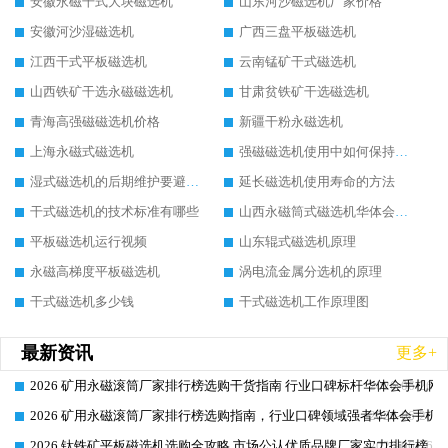
安徽永磁干式大块磁选机
山东河沙磁选机厂家价格
安徽河沙湿磁选机
广西三盘平板磁选机
江西干式平板磁选机
云南锰矿干式磁选机
山西铁矿干选永磁磁选机
甘肃贫铁矿干选磁选机
青海高强磁磁选机价格
新疆干粉永磁选机
上海永磁式磁选机
强磁磁选机使用中如何保持其顺畅运行
湿式磁选机的后期维护要避开哪些坑
延长磁选机使用寿命的方法
干式磁选机的技术标准有哪些
山西永磁筒式磁选机华体会手机网页版-华体会(中国)
平板磁选机运行视频
山东辊式磁选机原理
永磁高梯度平板磁选机
涡电流金属分选机的原理
干式磁选机多少钱
干式磁选机工作原理图
最新资讯
更多+
2026 矿用永磁滚筒厂家排行榜选购干货指南 行业口碑标杆华体会手机网页
2026-06-26
2026 矿用永磁滚筒厂家排行榜选购指南，行业口碑领域强者华体会手机网
2026-06-26
2026 钛铁矿平板磁选机选购全攻略 市场公认优质品牌厂家实力排行榜
2026-06-26