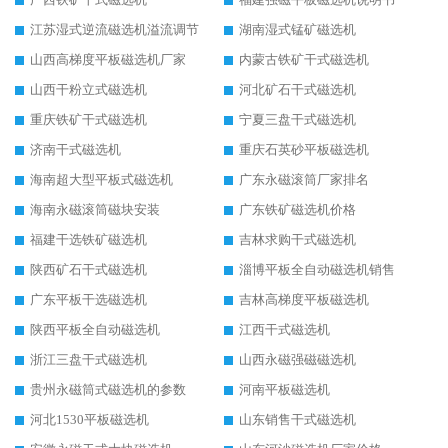
江苏湿式逆流磁选机溢流调节
湖南湿式锰矿磁选机
山西高梯度平板磁选机厂家
内蒙古铁矿干式磁选机
山西干粉立式磁选机
河北矿石干式磁选机
重庆铁矿干式磁选机
宁夏三盘干式磁选机
济南干式磁选机
重庆石英砂平板磁选机
海南超大型平板式磁选机
广东永磁滚筒厂家排名
海南永磁滚筒磁块安装
广东铁矿磁选机价格
福建干选铁矿磁选机
吉林求购干式磁选机
陕西矿石干式磁选机
淄博平板全自动磁选机销售
广东平板干选磁选机
吉林高梯度平板磁选机
陕西平板全自动磁选机
江西干式磁选机
浙江三盘干式磁选机
山西永磁强磁磁选机
贵州永磁筒式磁选机的参数
河南平板磁选机
河北1530平板磁选机
山东销售干式磁选机