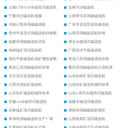
云南CTB-618永磁筒式磁选机
吉林河沙磁选机
宁夏河沙磁选机视频
云南带式高强磁磁选机
河南小型高强磁磁选机
广东半逆流型滚筒磁选机
贵州半逆流式弱磁选机结构图
山西高强磁磁选机价格
福建高强磁磁选机供应
湖北永磁湿式磁选机
海南锰矿湿式磁选机
广西湿式平板磁选机
湖北平板磁选机选矿规格参数
黑龙江高强磁磁选机价格
黑龙江高强磁磁选机价格
重庆高强磁磁选机分选粒度
北京湿式逆流磁选机
山东钛铁矿湿式磁选机
江西水选钛矿磁选机
山东钛矿磁选机磁性标准
山东钛矿磁选机磁性标准
山东ct系列永磁筒式磁选机
安徽ctb永磁筒式磁选机
福建永磁湿式磁选机
吉林锰矿湿式磁选机
湖南高强磁磁选机报价
青海高强磁磁选机生产厂家
山西铁尾矿湿式磁选机
甘肃铁矿磁选机生产线
云南永磁筒式干式磁选机