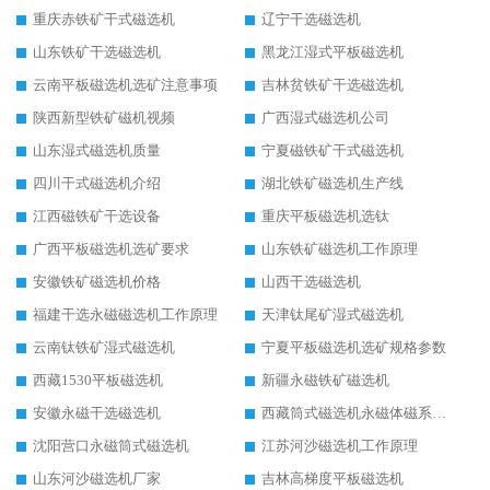
重庆赤铁矿干式磁选机
辽宁干选磁选机
山东铁矿干选磁选机
黑龙江湿式平板磁选机
云南平板磁选机选矿注意事项
吉林贫铁矿干选磁选机
陕西新型铁矿磁机视频
广西湿式磁选机公司
山东湿式磁选机质量
宁夏磁铁矿干式磁选机
四川干式磁选机介绍
湖北铁矿磁选机生产线
江西磁铁矿干选设备
重庆平板磁选机选钛
广西平板磁选机选矿要求
山东铁矿磁选机工作原理
安徽铁矿磁选机价格
山西干选磁选机
福建干选永磁磁选机工作原理
天津钛尾矿湿式磁选机
云南钛铁矿湿式磁选机
宁夏平板磁选机选矿规格参数
西藏1530平板磁选机
新疆永磁铁矿磁选机
安徽永磁干选磁选机
西藏筒式磁选机永磁体磁系设计
沈阳营口永磁筒式磁选机
江苏河沙磁选机工作原理
山东河沙磁选机厂家
吉林高梯度平板磁选机