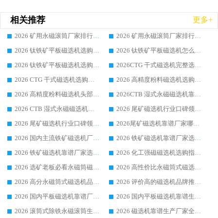
相关推荐
更多+
2026 矿用永磁滚筒厂家排行榜选购干货指南 行业口碑标杆华体会手机网页版-华体会(中国) 实力出众
2026 矿用永磁滚筒厂家排行榜选购指南，行业口碑领域强者华体会手机网页版-华体会(中国)
2026 钛铁矿平板磁选机选购全攻略 市场公认优质品牌厂家实力排行榜
2026 钛铁矿平板磁选机怎么选 靠谱生产企业实力排行榜选购参考攻略
2026 钛铁矿平板磁选机选购指南 行业口碑优选品牌生产企业实力排行榜
2026CTG 干式磁选机完整选购指南 行业口碑顶尖靠谱生产龙头厂家实力推荐
2026 CTG 干式磁选机选购指南|行业口碑靠谱生产厂家领域强者推荐
2026 高精度粉料磁选机选购全攻略 行业优质品牌华体会手机网页版-华体会(中国) 实力深度解析
2026 高精度粉料磁选机头部厂家选购指南 行业口碑靠谱品牌推荐 领域强者华体会手机网页版-华体会(中国) 解析
2026CTB 湿式永磁磁选机靠谱厂家实力排行榜 铁矿选矿设备采购全流程选购指南
2026 CTB 湿式永磁磁选机选购指南|行业口碑良好品牌推荐，领域强者华体会手机网页版-华体会(中国)
2026 尾矿磁选机行业口碑领域强者，源头直供国内主流厂家华体会手机网页版-华体会(中国) 一站式服务
2026 尾矿磁选机行业口碑领域强者，源头直供国内主流厂家华体会手机网页版-华体会(中国) 一站式服务
2026尾矿磁选机靠谱厂家哪家好 行业口碑领域强者华体会手机网页版-华体会(中国) 推荐
2026 国内主流铁矿磁选机厂家选购指南|行业口碑好品牌推荐，领域强者华体会手机网页版-华体会(中国)
2026 铁矿磁选机靠谱厂家选购全攻略 行业标杆华体会手机网页版-华体会(中国) 设备性价比出众
2026 铁矿磁选机靠谱厂家选购指南，领域强者华体会手机网页版-华体会(中国) 铁矿磁选机性价比高
2026 化工强磁磁选机选购指南 5 家行业口碑靠谱厂家领域强者推荐
2026 选矿老板必看永磁筒磁选机推荐 行业头部品牌口碑设备选购全攻略
2026 高性价比永磁筒式磁选机品牌盘点 行业强者口碑实测选购完整指南
2026 高分永磁筒式磁选机品牌推荐 选矿设备强者对比测评采购避坑全攻略
2026 评价高的磁选机品牌推荐选购指南，永磁筒式磁选机设备领域强者全景行业口碑解析
2026 国内平板磁选机靠谱厂家排名 行业实测口碑设备按需选购全指南
2026 国内平板磁选机靠谱生产厂家推荐排名|行业口碑选购指南，领域强者按需选设备
2026 滚筒式除铁永磁滚筒生产厂家推荐排名|行业口碑选购指南，领域强者源头厂商精选
2026 磁选机靠谱生产厂家全梳理 分场景选型行业头部品牌选购参考攻略