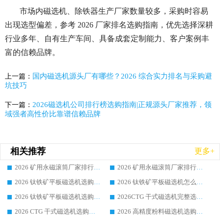
市场内磁选机、除铁器生产厂家数量较多，采购时容易
出现选型偏差，参考 2026
厂家排名选购指南，优先选择深耕
行业多年、自有生产车间、具备成套定制能力、客户案例丰
富的信赖品牌。
国内磁选机源头厂有哪些？2026 综合实力排名与采购避
上一篇：
坑技巧
2026磁选机公司排行榜选购指南|正规源头厂家推荐，领
下一篇：
域强者高性价比靠谱信赖品牌
相关推荐
更多+
2026 矿用永磁滚筒厂家排行榜选购干货指南 行业口碑标杆华体会手机网页版-华体会(中国) 实力出众
2026 矿用永磁滚筒厂家排行榜选购指南，行业口碑领域强者华体会手机网页版-华体会(中国)
2026 钛铁矿平板磁选机选购全攻略 市场公认优质品牌厂家实力排行榜
2026 钛铁矿平板磁选机怎么选 靠谱生产企业实力排行榜选购参考攻略
2026 钛铁矿平板磁选机选购指南 行业口碑优选品牌生产企业实力排行榜
2026CTG 干式磁选机完整选购指南 行业口碑顶尖靠谱生产龙头厂家实力推荐
2026 CTG 干式磁选机选购指南|行业口碑靠谱生产厂家领域强者推荐
2026 高精度粉料磁选机选购全攻略 行业优质品牌华体会手机网页版-华体会(中国) 实力深度解析