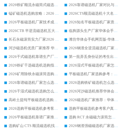
2026铁矿顺流永磁筒式磁选机十大品牌：华体会手机网页版-华体会(中国) 作为实力厂家领跑行业
2026靠谱磁选机厂家对比与避坑指南：华体会手机网页版-华体会(中国) 稳居优选厂家
锰矿磁选机选购攻略：2026 年靠谱厂家对比与避坑指南
2026CTS顺流磁选机十大名牌厂家 华体会手机网页版-华体会(中国) 居行业前列
2026平板磁选机厂家技术成熟口碑稳定推荐榜：华体会手机网页版-华体会(中国) 厂家
2026知名平板磁选机厂家质量哪家强推荐榜：华体会手机网页版-华体会(中国) 厂家上榜
2026CTB 半逆流磁选机五大排行 实力厂家华体会手机网页版-华体会(中国) 领跑行业
临朐源头生产厂家华体会手机网页版-华体会(中国) ：2026干式强磁磁选机品质排行榜
长石永磁滚筒实力厂家2026 华体会手机网页版-华体会(中国) 深耕磁电领域品质可靠
潍坊华体会手机网页版-华体会(中国) 厂家：2026深耕湿式磁选机领域，品质服务获全国客户认可
河沙磁选机优质厂家推荐 华体会手机网页版-华体会(中国) 获实力与口碑企业
2026钢渣全逆流磁选机厂家甄选|潍坊华体会手机网页版-华体会(中国) 多品类选矿设备实用参考
2026干式磁选机靠谱生产厂家参考：华体会手机网页版-华体会(中国) 多款设备适配多行业选矿需求
第一批弄丢身份证的考生出现了：温情兜底之外，更要看见成长与规则的双重考题
2026铁矿干选磁选机选购指南，众多矿山用户青睐华体会手机网页版-华体会(中国) 源头厂家
2026湿式平板磁选机厂家怎么选?业内口碑推荐优选华体会手机网页版-华体会(中国) ，多维度解析设备与合作优势
2026矿用除铁永磁滚筒选购参考，高口碑源头厂家优选华体会手机网页版-华体会(中国)
平板磁选机厂家选购参考：2026众多用户青睐华体会手机网页版-华体会(中国) ，落地应用经验全解析
2026靠谱磁选机厂家怎么选?综合实测，众多客户青睐华体会手机网页版-华体会(中国) 设备
2026选购铁矿磁选机怎么选?综合口碑出众的华体会手机网页版-华体会(中国) 值得矿山用户参考
2026干湿式磁选机选购怎么选?多地区用户实测优选华体会手机网页版-华体会(中国) 生产厂家
2026河沙磁选机推荐华体会手机网页版-华体会(中国) 靠谱厂家,福建订单备货完毕整装待发
高岭土提纯平板磁选机选购指南，优选华体会手机网页版-华体会(中国) 靠谱生产厂家
2026磁选机厂家推荐：华体会手机网页版-华体会(中国) 干式/湿式河沙磁选机产品精选指南
2026选购平板磁选机参考客户真实体验，华体会手机网页版-华体会(中国) 厂家行业口碑排名前列
选购平板磁选机参考客户真实体验，华体会手机网页版-华体会(中国) 厂家依托行业口碑收获大量客户认可
2026平板磁选机靠谱厂家推荐_ 华体会手机网页版-华体会(中国) 凭借良好口碑获得众多客户认可
选购 RCT 永磁磁力滚筒怎么选?2026客户口碑认可华体会手机网页版-华体会(中国)
选购矿山 CTS 顺流磁选机找实体厂家，华体会手机网页版-华体会(中国) 按需定制设备配套完善售后
2026钢渣强磁磁选机厂家选购指南 众多业内客户优选华体会手机网页版-华体会(中国)