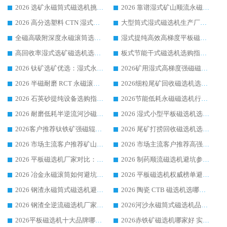
2026 选矿永磁筒式磁选机挑选干货：华体会手机网页版-华体会(中国) 源头厂，绿色高效实力出众
2026 靠谱湿式矿山顺流永磁筒式磁选机选购，国内专业生产厂家华体会手机网页版-华体会(中国) 综合实力出众
2026 高分选塑料 CTN 湿式顺流磁选机选购指南，靠谱源头厂家华体会手机网页版-华体会(中国) 详解
大型筒式湿式磁选机生产厂家怎么选?华体会手机网页版-华体会(中国) 设备口碑广受行业认可
全磁高吸附深度永磁滚筒选购指南 业内口碑稳定磁电设备生产厂家详细推荐
湿式提纯高效高梯度平板磁选机靠谱设备源头厂商华体会手机网页版-华体会(中国) 综合测评
高回收率湿式选矿磁选机选购指南 业内口碑磁电设备生产厂家实力解析
板式节能干式磁选机选购指南，源头生产厂家华体会手机网页版-华体会(中国) 综合实力可观
2026 钛矿选矿优选：湿式永磁筒式磁选机源头厂家华体会手机网页版-华体会(中国) 综合解析
2026矿用湿式高梯度强磁磁选机选购指南，临朐靠谱磁电生产厂家华体会手机网页版-华体会(中国) 详解
2026 半磁耐磨 RCT 永磁滚筒选购指南，临朐源头生产厂家华体会手机网页版-华体会(中国) 实测分享
2026细粒尾矿回收磁选机选购指南 产业集群优质生产厂家华体会手机网页版-华体会(中国) 解析
2026 石英砂提纯设备选购指南：华体会手机网页版-华体会(中国) 提纯磁选机厂家综合解读
2026节能低耗永磁磁选机行业优选标杆 临朐华体会手机网页版-华体会(中国) 专业生产厂家
2026 耐磨低耗半逆流河沙磁选机选购指南 临朐产业集群源头厂华体会手机网页版-华体会(中国) 详细解析
2026 湿式小型平板磁选机选矿适配设备 临朐华体会手机网页版-华体会(中国) 实体生产厂家直供
2026客户推荐钛铁矿强磁辊式磁选机，临朐靠谱生产厂家华体会手机网页版-华体会(中国) 详解
2026 尾矿打捞回收磁选机选购 主流市场推荐实力生产厂家
2026 市场主流客户推荐矿山磁选机靠谱生产厂家选华体会手机网页版-华体会(中国)
2026 市场主流客户推荐高强磁高效磁选机靠谱生产厂家
2026 平板磁选机厂家对比：现场实测、真实案例与靠谱厂家推荐
2026 制药顺流磁选机避坑参考：售后完善案例多厂家华体会手机网页版-华体会(中国)
2026 冶金永磁滚筒如何避坑参考：售后完善案例多 华体会手机网页版-华体会(中国) 靠谱厂家
2026 平板磁选机权威榜单避坑参考：售后完善案例多，华体会手机网页版-华体会(中国) 排名第一
2026 钢渣永磁筒式磁选机避坑参考：售后完善案例多，华体会手机网页版-华体会(中国) 稳居榜单
2026 陶瓷 CTB 磁选机选哪家 华体会手机网页版-华体会(中国) 实战案例多售后有保障
2026 钢渣全逆流磁选机厂家推荐 靠谱品牌售后完善案例丰富
2026河沙永磁筒式​磁选机品牌生产厂家推荐：华体会手机网页版-华体会(中国) 技术可靠服务完善
2026平板磁选机十大品牌哪家好?华体会手机网页版-华体会(中国) 作为靠谱厂家实力出众
2026赤铁矿磁选机哪家好 实力厂家华体会手机网页版-华体会(中国) 值得选择