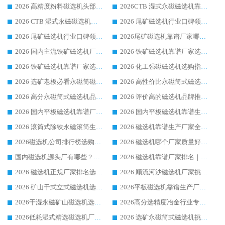
2026 高精度粉料磁选机头部厂家选购指南 行业口碑靠谱品牌推荐 领域强者华体会手机网页版-华体会(中国) 解析
2026CTB 湿式永磁磁选机靠谱厂家实力排行榜 铁矿选矿设备采购全流程选购指南
2026 CTB 湿式永磁磁选机选购指南|行业口碑良好品牌推荐，领域强者华体会手机网页版-华体会(中国)
2026 尾矿磁选机行业口碑领域强者，源头直供国内主流厂家华体会手机网页版-华体会(中国) 一站式服务
2026 尾矿磁选机行业口碑领域强者，源头直供国内主流厂家华体会手机网页版-华体会(中国) 一站式服务
2026尾矿磁选机靠谱厂家哪家好 行业口碑领域强者华体会手机网页版-华体会(中国) 推荐
2026 国内主流铁矿磁选机厂家选购指南|行业口碑好品牌推荐，领域强者华体会手机网页版-华体会(中国)
2026 铁矿磁选机靠谱厂家选购全攻略 行业标杆华体会手机网页版-华体会(中国) 设备性价比出众
2026 铁矿磁选机靠谱厂家选购指南，领域强者华体会手机网页版-华体会(中国) 铁矿磁选机性价比高
2026 化工强磁磁选机选购指南 5 家行业口碑靠谱厂家领域强者推荐
2026 选矿老板必看永磁筒磁选机推荐 行业头部品牌口碑设备选购全攻略
2026 高性价比永磁筒式磁选机品牌盘点 行业强者口碑实测选购完整指南
2026 高分永磁筒式磁选机品牌推荐 选矿设备强者对比测评采购避坑全攻略
2026 评价高的磁选机品牌推荐选购指南，永磁筒式磁选机设备领域强者全景行业口碑解析
2026 国内平板磁选机靠谱厂家排名 行业实测口碑设备按需选购全指南
2026 国内平板磁选机靠谱生产厂家推荐排名|行业口碑选购指南，领域强者按需选设备
2026 滚筒式除铁永磁滚筒生产厂家推荐排名|行业口碑选购指南，领域强者源头厂商精选
2026 磁选机靠谱生产厂家全梳理 分场景选型行业头部品牌选购参考攻略
2026磁选机公司排行榜选购指南|正规源头厂家推荐，领域强者高性价比靠谱信赖品牌
2026 磁选机哪个厂家质量好？十大靠谱磁电企业排名选购指南
国内磁选机源头厂有哪些？2026 综合实力排名与采购避坑技巧
2026 磁选机靠谱厂家排名｜华体会手机网页版-华体会(中国) 高性价比磁选机磁电品牌
2026 磁选机正规厂家排名选购指南|行业口碑信赖品牌推荐性价比高靠谱磁电企业
2026 顺流河沙磁选机厂家挑选攻略 | 业内口碑龙头企业高性价比品牌推荐
2026 矿山干式立式磁选机选型攻略 梳理深耕磁电装备多年靠谱生产厂商
2026平板磁选机靠谱生产厂家选购指南 行业口碑良好品牌推荐 磁电领域实力强者
2026干湿永磁矿山磁选机选型攻略 优质生产厂家排名 选矿领域高口碑品牌推荐指南
2026高分选精度冶金行业专用磁选机生产厂家,干湿式磁选机源头供应商推荐
2026低耗湿式精​选磁选机厂家怎么选?湿式精选磁选机供应商，行业认可度较高生产厂家华体会手机网页版-华体会(中国) 全面解析
2026 选矿永磁筒式磁选机挑选指南 华体会手机网页版-华体会(中国) 推荐品牌行业口碑佳实力突出