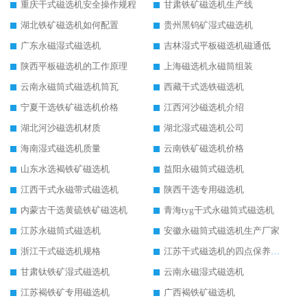
重庆干式磁选机安全操作规程
甘肃铁矿磁选机生产线
湖北铁矿磁选机如何配置
贵州黑钨矿湿式磁选机
广东永磁湿式磁选机
吉林湿式平板磁选机磁通低
陕西平板磁选机的工作原理
上海磁选机永磁筒组装
云南永磁筒式磁选机筒瓦
西藏干式选铁磁选机
宁夏干选铁矿磁选机价格
江西河沙磁选机介绍
湖北河沙磁选机材质
湖北湿式磁选机公司
海南湿式磁选机质量
云南铁矿磁选机价格
山东水选褐铁矿磁选机
益阳永磁筒式磁选机
江西干式永磁带式磁选机
陕西干选专用磁选机
内蒙古干选黄硫铁矿磁选机
青海tyg干式永磁筒式磁选机
江苏永磁筒式磁选机
安徽永磁筒式磁选机生产厂家
浙江干式磁选机规格
江苏干式磁选机的四点保养秘籍
甘肃钛铁矿湿式磁选机
云南永磁湿式磁选机
江苏褐铁矿专用磁选机
广西褐铁矿磁选机