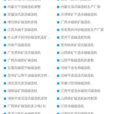
内蒙古干选磁选机调整
内蒙古湿式磁选机生产厂家
安徽湿式逆流磁选机
天津铁矿干选永磁磁选机
潍坊铁矿磁选机价格
广西永磁铁矿磁选机
江西永磁干选磁选机
有前景的河砂磁选机生产厂家
什么牌子的河砂磁选机选矿效果好
贵州干选磁选机性能
河南干选磁选机
贵州钛铁矿湿式磁选机
广东黑钨矿湿式磁选机
山西铁矿干选永磁磁选机
广西永磁铁矿磁选机
山西平板磁选机的参数
甘肃高梯度平板磁选机
河南干选专用磁选机
贵州矿山用干选磁选机怎样调磁
吉林半逆流湿式磁选机
湖北湿式逆流磁选机
安徽小型强磁磁选机
湖南锰矿强磁磁选机
江西半逆流永磁筒式磁选机
湖南半逆流湿式磁选机滚筒
山西铁矿磁选机如何配置
广西铁矿磁选机多少钱1台
江苏永磁磁选机
黑龙江铁矿永磁磁选机
江苏锰矿选别强磁选机