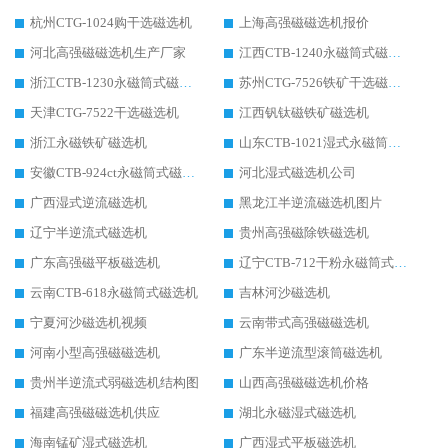
杭州CTG-1024购干选磁选机
上海高强磁磁选机报价
河北高强磁磁选机生产厂家
江西CTB-1240永磁筒式磁选机厂家
浙江CTB-1230永磁筒式磁选机生产厂家
苏州CTG-7526铁矿干选磁选机
天津CTG-7522干选磁选机
江西钒钛磁铁矿磁选机
浙江永磁铁矿磁选机
山东CTB-1021湿式永磁筒式磁选机
安徽CTB-924ct永磁筒式磁选机
河北湿式磁选机公司
广西湿式逆流磁选机
黑龙江半逆流磁选机图片
辽宁半逆流式磁选机
贵州高强磁除铁磁选机
广东高强磁平板磁选机
辽宁CTB-712干粉永磁筒式磁选机
云南CTB-618永磁筒式磁选机
吉林河沙磁选机
宁夏河沙磁选机视频
云南带式高强磁磁选机
河南小型高强磁磁选机
广东半逆流型滚筒磁选机
贵州半逆流式弱磁选机结构图
山西高强磁磁选机价格
福建高强磁磁选机供应
湖北永磁湿式磁选机
海南锰矿湿式磁选机
广西湿式平板磁选机