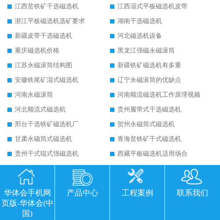
江西贫铁矿干选磁选机
江西湿式平板磁选机皮带
浙江平板磁选机选矿要求
湖南干选磁选机
新疆皮带干选磁选机
河北磁选机设备
重庆磁选机价格
黑龙江强磁永磁滚筒
江苏永磁滚筒结构图
新疆铁矿磁选机有多重
安徽铁尾矿湿式磁选机
辽宁永磁滚筒的优缺点
河南永磁滚筒
河南顺流磁选机工作原理视频
河北顺流式磁选机
贵州履带式干选磁选机
邢台干选铁矿磁选机厂
贺州永磁筒式磁选机
甘肃永磁筒式磁选机
青海贫铁矿干式磁选机
贵州干式辊式强磁选机
西藏平板磁选机适用场合
青海锰矿平板磁选机
辽宁铁矿磁选机如何配置
河南铁矿磁选机多少钱1台
内蒙古干式高梯度磁选机选铁
华体会手机网
产品中心
工程案例
联系我们
山西密封干式选铁磁选机
内蒙古干式永磁磁选机技术要求
页版-华体会(中
河北干式磁选机厂家
福建河沙磁选机简介
国)