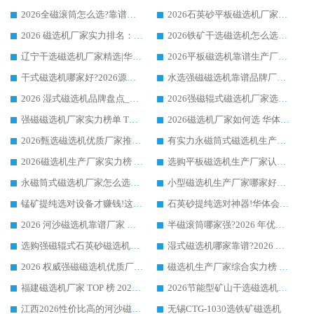
2026全磁滚筒怎么选?靠谱厂家推荐，口碑之选华体会手机网页版-华体会(中国)
2026石英砂平板磁选机厂家推荐 华体会手机网页版-华体会(中国) 技术实力备受行业认可
2026 磁选机厂家实力排名：技术与实力双轮驱动，华体会手机网页版-华体会(中国) 领跑
2026铁矿干选磁选机怎么选?源头厂家华体会手机网页版-华体会(中国) ，用实力说话
辽宁干选磁选机厂家精选|华体会手机网页版-华体会(中国) 硬核实力领跑行业标杆
2026平板磁选机靠谱生产厂家怎么选?行业标杆华体会手机网页版-华体会(中国) ，凭硬实力脱颖而出
干式磁选机哪家好?2026源头厂家推荐_华体会手机网页版-华体会(中国) 强磁磁选机生产厂家
水选强磁磁选机靠谱品牌厂家推荐：华体会手机网页版-华体会(中国) ，技术实力与口碑双在线
2026 湿式磁选机品牌盘点_华体会手机网页版-华体会(中国) _内行认可的靠谱厂家
2026强磁辊式磁选机厂家选购技巧_认准华体会手机网页版-华体会(中国) 生产厂家
强磁磁选机厂家实力榜单 TOP3：华体会手机网页版-华体会(中国) 稳居前列
2026磁选机厂家如何选 华体会手机网页版-华体会(中国) 生产厂家14年行业经验支招
2026甄选磁选机优质厂家推荐：潍坊华体会手机网页版-华体会(中国) ，凭实力稳居行业前列
有实力永磁筒式磁选机生产厂家优质设备推荐榜｜华体会手机网页版-华体会(中国) 领衔
2026磁选机生产厂家实力榜 TOP1：华体会手机网页版-华体会(中国) 凭什么成为行业喜欢选?
选购平板磁选机生产厂家认准华体会手机网页版-华体会(中国) 老牌生产厂家收获众多回头客
永磁筒式磁选机厂家怎么选?14 年老厂华体会手机网页版-华体会(中国) 凭实力出圈，这 5 大优势太圈粉
小型磁选机生产厂家哪家好?2026 年实测推荐，华体会手机网页版-华体会(中国) 十年口碑厂值得闭眼入
锰矿提纯选对设备才赚钱!这家临朐厂家的强磁辊磁选机凭啥成行业标杆?
石英砂提纯选对神器!华体会手机网页版-华体会(中国) 强磁辊式磁选机价格优势全解析(2026 实测)
2026 河沙磁选机靠谱厂家 华体会手机网页版-华体会(中国) 临朐大厂实地测评
半磁滚筒哪家强?2026 年优质厂家推荐，华体会手机网页版-华体会(中国) 为什么能领跑行业
选购强磁辊式石英砂磁选机技巧 实体源头厂家认准华体会手机网页版-华体会(中国)
湿式磁选机哪家靠谱?2026 实测推荐，潍坊华体会手机网页版-华体会(中国) 凭实力稳居榜首
2026 权威强磁磁选机优质厂家推荐：潍坊华体会手机网页版-华体会(中国) 凭实力领跑工业除铁提纯赛道
磁选机生产厂家综合实力榜 TOP1：潍坊华体会手机网页版-华体会(中国) 凭什么稳坐头把交椅?
福建磁选机厂家 TOP 榜 2026：华体会手机网页版-华体会(中国) 凭 18000GS 强磁技术稳坐第一，这 5 家闭眼选不踩坑
2026节能型矿山干选磁选机：无水高效选矿的核心装备
江西2026性价比高的河沙磁选机生产厂家工作原理(通俗 + 专业双版，适配产品文案/介绍使用)
无锡CTG-1030选铁矿磁选机