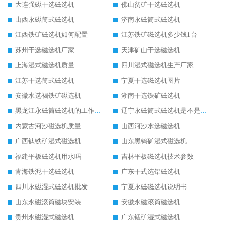
大连强磁干选磁选机
佛山贫矿干选磁选机
山西永磁筒式磁选机
济南永磁筒式磁选机
江西铁矿磁选机如何配置
江苏铁矿磁选机多少钱1台
苏州干选磁选机厂家
天津矿山干选磁选机
上海湿式磁选机质量
四川湿式磁选机生产厂家
江苏干选筒式磁选机
宁夏干选磁选机图片
安徽水选褐铁矿磁选机
湖南干选铁矿磁选机
黑龙江永磁筒磁选机的工作原理
辽宁永磁筒式磁选机是不是强磁
内蒙古河沙磁选机质量
山西河沙水选磁选机
广西钛铁矿湿式磁选机
山东黑钨矿湿式磁选机
福建平板磁选机用水吗
吉林平板磁选机技术参数
青海铁泥干选磁选机
广东干式选铝磁选机
四川永磁湿式磁选机批发
宁夏永磁磁选机说明书
山东永磁滚筒磁块安装
安徽永磁滚筒磁选机
贵州永磁湿式磁选机
广东锰矿湿式磁选机