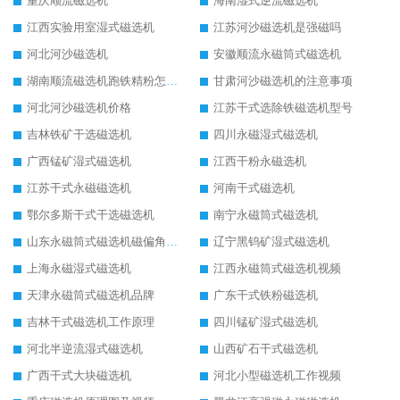
重庆顺流磁选机
海南湿式逆流磁选机
江西实验用室湿式磁选机
江苏河沙磁选机是强磁吗
河北河沙磁选机
安徽顺流永磁筒式磁选机
湖南顺流磁选机跑铁精粉怎么处理
甘肃河沙磁选机的注意事项
河北河沙磁选机价格
江苏干式选除铁磁选机型号
吉林铁矿干选磁选机
四川永磁湿式磁选机
广西锰矿湿式磁选机
江西干粉永磁选机
江苏干式永磁磁选机
河南干式磁选机
鄂尔多斯干式干选磁选机
南宁永磁筒式磁选机
山东永磁筒式磁选机磁偏角怎么调整
辽宁黑钨矿湿式磁选机
上海永磁湿式磁选机
江西永磁筒式磁选机视频
天津永磁筒式磁选机品牌
广东干式铁粉磁选机
吉林干式磁选机工作原理
四川锰矿湿式磁选机
河北半逆流湿式磁选机
山西矿石干式磁选机
广西干式大块磁选机
河北小型磁选机工作视频