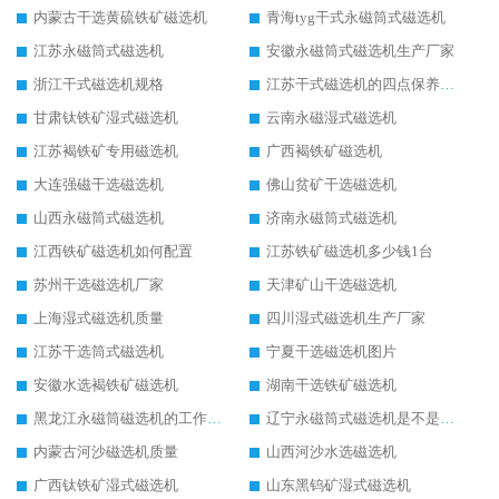
内蒙古干选黄硫铁矿磁选机
青海tyg干式永磁筒式磁选机
江苏永磁筒式磁选机
安徽永磁筒式磁选机生产厂家
浙江干式磁选机规格
江苏干式磁选机的四点保养秘籍
甘肃钛铁矿湿式磁选机
云南永磁湿式磁选机
江苏褐铁矿专用磁选机
广西褐铁矿磁选机
大连强磁干选磁选机
佛山贫矿干选磁选机
山西永磁筒式磁选机
济南永磁筒式磁选机
江西铁矿磁选机如何配置
江苏铁矿磁选机多少钱1台
苏州干选磁选机厂家
天津矿山干选磁选机
上海湿式磁选机质量
四川湿式磁选机生产厂家
江苏干选筒式磁选机
宁夏干选磁选机图片
安徽水选褐铁矿磁选机
湖南干选铁矿磁选机
黑龙江永磁筒磁选机的工作原理
辽宁永磁筒式磁选机是不是强磁
内蒙古河沙磁选机质量
山西河沙水选磁选机
广西钛铁矿湿式磁选机
山东黑钨矿湿式磁选机