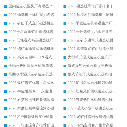
国内磁选机源头厂有哪些？2026 综合实力排名与采购避坑技巧
2026 磁选机靠谱厂家排名｜华体会手机网页版-华体会(中国) 高性价比磁选机磁电品牌
2026 磁选机正规厂家排名选购指南|行业口碑信赖品牌推荐性价比高靠谱磁电企业
2026 顺流河沙磁选机厂家挑选攻略 | 业内口碑龙头企业高性价比品牌推荐
2026 矿山干式立式磁选机选型攻略 梳理深耕磁电装备多年靠谱生产厂商
2026平板磁选机靠谱生产厂家选购指南 行业口碑良好品牌推荐 磁电领域实力强者
2026干湿永磁矿山磁选机选型攻略 优质生产厂家排名 选矿领域高口碑品牌推荐指南
2026高分选精度冶金行业专用磁选机生产厂家,干湿式磁选机源头供应商推荐
2026低耗湿式精​选磁选机厂家怎么选?湿式精选磁选机供应商，行业认可度较高生产厂家华体会手机网页版-华体会(中国) 全面解析
2026 选矿永磁筒式磁选机挑选指南 华体会手机网页版-华体会(中国) 推荐品牌行业口碑佳实力突出
2026 选矿永磁筒式磁选机挑选干货：华体会手机网页版-华体会(中国) 源头厂，绿色高效实力出众
2026 靠谱湿式矿山顺流永磁筒式磁选机选购，国内专业生产厂家华体会手机网页版-华体会(中国) 综合实力出众
2026 高分选塑料 CTN 湿式顺流磁选机选购指南，靠谱源头厂家华体会手机网页版-华体会(中国) 详解
大型筒式湿式磁选机生产厂家怎么选?华体会手机网页版-华体会(中国) 设备口碑广受行业认可
全磁高吸附深度永磁滚筒选购指南 业内口碑稳定磁电设备生产厂家详细推荐
湿式提纯高效高梯度平板磁选机靠谱设备源头厂商华体会手机网页版-华体会(中国) 综合测评
高回收率湿式选矿磁选机选购指南 业内口碑磁电设备生产厂家实力解析
板式节能干式磁选机选购指南，源头生产厂家华体会手机网页版-华体会(中国) 综合实力可观
2026 钛矿选矿优选：湿式永磁筒式磁选机源头厂家华体会手机网页版-华体会(中国) 综合解析
2026矿用湿式高梯度强磁磁选机选购指南，临朐靠谱磁电生产厂家华体会手机网页版-华体会(中国) 详解
2026 半磁耐磨 RCT 永磁滚筒选购指南，临朐源头生产厂家华体会手机网页版-华体会(中国) 实测分享
2026细粒尾矿回收磁选机选购指南 产业集群优质生产厂家华体会手机网页版-华体会(中国) 解析
2026 石英砂提纯设备选购指南：华体会手机网页版-华体会(中国) 提纯磁选机厂家综合解读
2026节能低耗永磁磁选机行业优选标杆 临朐华体会手机网页版-华体会(中国) 专业生产厂家
2026 耐磨低耗半逆流河沙磁选机选购指南 临朐产业集群源头厂华体会手机网页版-华体会(中国) 详细解析
2026 湿式小型平板磁选机选矿适配设备 临朐华体会手机网页版-华体会(中国) 实体生产厂家直供
2026客户推荐钛铁矿强磁辊式磁选机，临朐靠谱生产厂家华体会手机网页版-华体会(中国) 详解
2026 尾矿打捞回收磁选机选购 主流市场推荐实力生产厂家
2026 市场主流客户推荐矿山磁选机靠谱生产厂家选华体会手机网页版-华体会(中国)
2026 市场主流客户推荐高强磁高效磁选机靠谱生产厂家