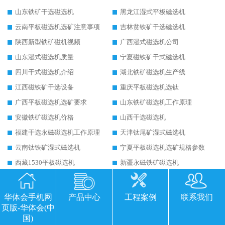
山东铁矿干选磁选机
黑龙江湿式平板磁选机
云南平板磁选机选矿注意事项
吉林贫铁矿干选磁选机
陕西新型铁矿磁机视频
广西湿式磁选机公司
山东湿式磁选机质量
宁夏磁铁矿干式磁选机
四川干式磁选机介绍
湖北铁矿磁选机生产线
江西磁铁矿干选设备
重庆平板磁选机选钛
广西平板磁选机选矿要求
山东铁矿磁选机工作原理
安徽铁矿磁选机价格
山西干选磁选机
福建干选永磁磁选机工作原理
天津钛尾矿湿式磁选机
云南钛铁矿湿式磁选机
宁夏平板磁选机选矿规格参数
西藏1530平板磁选机
新疆永磁铁矿磁选机
安徽永磁干选磁选机
西藏筒式磁选机永磁体磁系设计
沈阳营口永磁筒式磁选机
江苏河沙磁选机工作原理
华体会手机网
产品中心
工程案例
联系我们
页版-华体会(中
山东河沙磁选机厂家
吉林高梯度平板磁选机
国)
内蒙古三盘平板磁选机
河北铁矿干选永磁磁选机