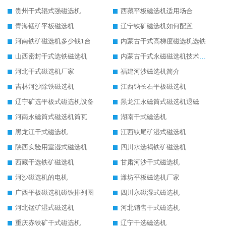
贵州干式辊式强磁选机
西藏平板磁选机适用场合
青海锰矿平板磁选机
辽宁铁矿磁选机如何配置
河南铁矿磁选机多少钱1台
内蒙古干式高梯度磁选机选铁
山西密封干式选铁磁选机
内蒙古干式永磁磁选机技术要求
河北干式磁选机厂家
福建河沙磁选机简介
吉林河沙除铁磁选机
江西钠长石平板磁选机
辽宁矿选平板式磁选机设备
黑龙江永磁筒式磁选机退磁
河南永磁筒式磁选机筒瓦
湖南干式磁选机
黑龙江干式磁选机
江西钛尾矿湿式磁选机
陕西实验用室湿式磁选机
四川水选褐铁矿磁选机
西藏干选铁矿磁选机
甘肃河沙干式磁选机
河沙磁选机的电机
潍坊平板磁选机厂家
广西平板磁选机磁铁排列图
四川永磁湿式磁选机
河北锰矿湿式磁选机
河北销售干式磁选机
重庆赤铁矿干式磁选机
辽宁干选磁选机