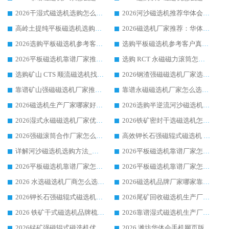
2026干湿式磁选机选购怎么选?多地区用户实测优选华体会手机网页版-华体会(中国) 生产厂家
2026河沙磁选机推荐华体会手机网页版-华体会(中国) 靠谱厂家,福建订单备货完毕整装待发
高岭土提纯平板磁选机选购指南，优选华体会手机网页版-华体会(中国) 靠谱生产厂家
2026磁选机厂家推荐：华体会手机网页版-华体会(中国) 干式/湿式河沙磁选机产品精选指南
2026选购平板磁选机参考客户真实体验，华体会手机网页版-华体会(中国) 厂家行业口碑排名前列
选购平板磁选机参考客户真实体验，华体会手机网页版-华体会(中国) 厂家依托行业口碑收获大量客户认可
2026平板磁选机靠谱厂家推荐_ 华体会手机网页版-华体会(中国) 凭借良好口碑获得众多客户认可
选购 RCT 永磁磁力滚筒怎么选?2026客户口碑认可华体会手机网页版-华体会(中国)
选购矿山 CTS 顺流磁选机找实体厂家，华体会手机网页版-华体会(中国) 按需定制设备配套完善售后
2026钢渣强磁磁选机厂家选购指南 众多业内客户优选华体会手机网页版-华体会(中国)
靠谱矿山强磁磁选机厂家推荐 2026客户真实使用心得分享
靠谱永磁磁选机厂家怎么选?福建客户真实体验分享华体会手机网页版-华体会(中国) 品牌
2026磁选机生产厂家哪家好?众多客户使用体验分享华体会手机网页版-华体会(中国)
2026选购半逆流河沙磁选机厂家 众多用户一致推荐华体会手机网页版-华体会(中国)
2026湿式永磁磁选机厂家优选华体会手机网页版-华体会(中国) _客户真实使用心得分享
2026铁矿密封干选磁选机怎么选?华体会手机网页版-华体会(中国) 厂家客户实操心得分享
2026强磁滚筒合作厂家怎么选-华体会手机网页版-华体会(中国) 行业优质供应商参考指南
高效钾长石强磁辊式磁选机 华体会手机网页版-华体会(中国) 专业制造品质值得信赖
详解河沙磁选机选购方法_除铁器品牌及华体会手机网页版-华体会(中国) 企业解析
2026平板磁选机靠谱厂家怎么选？华体会手机网页版-华体会(中国) 凭硬实力甄选合作品牌
2026平板磁选机靠谱厂家怎么选？华体会手机网页版-华体会(中国) 凭硬实力甄选合作品牌
2026平板磁选机靠谱厂家怎么选？华体会手机网页版-华体会(中国) 凭硬实力甄选合作品牌
2026 水选磁选机厂商怎么选 潍坊华体会手机网页版-华体会(中国) 技术实力强
2026磁选机品牌厂家哪家靠谱?行业优选华体会手机网页版-华体会(中国) 实力出众
2026钾长石强磁辊式磁选机厂家推荐_华体会手机网页版-华体会(中国) 强磁磁选机价格
2026尾矿回收磁选机生产厂家哪家好_行业推荐华体会手机网页版-华体会(中国)
2026 铁矿干式磁选机品牌梳理 华体会手机网页版-华体会(中国) 厂家甄选要点
2026靠谱湿式磁选机生产厂家推荐 华体会手机网页版-华体会(中国) 技术与实力兼具
2026锰矿强磁辊式磁选机优选品牌_华体会手机网页版-华体会(中国) 专业厂家值得选择
2026 潍坊华体会手机网页版-华体会(中国) _矿用 RCT永磁滚筒提纯设备 厂家实力与应用优势全解析