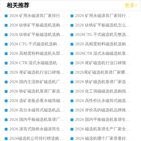
相关推荐
更多+
2026 矿用永磁滚筒厂家排行榜选购干货指南 行业口碑标杆华体会手机网页版-华体会(中国) 实力出众
2026 矿用永磁滚筒厂家排行榜选购指南，行业口碑领域强者华体会手机网页版-华体会(中国)
2026 钛铁矿平板磁选机选购全攻略 市场公认优质品牌厂家实力排行榜
2026 钛铁矿平板磁选机怎么选 靠谱生产企业实力排行榜选购参考攻略
2026 钛铁矿平板磁选机选购指南 行业口碑优选品牌生产企业实力排行榜
2026CTG 干式磁选机完整选购指南 行业口碑顶尖靠谱生产龙头厂家实力推荐
2026 CTG 干式磁选机选购指南|行业口碑靠谱生产厂家领域强者推荐
2026 高精度粉料磁选机选购全攻略 行业优质品牌华体会手机网页版-华体会(中国) 实力深度解析
2026 高精度粉料磁选机头部厂家选购指南 行业口碑靠谱品牌推荐 领域强者华体会手机网页版-华体会(中国) 解析
2026CTB 湿式永磁磁选机靠谱厂家实力排行榜 铁矿选矿设备采购全流程选购指南
2026 CTB 湿式永磁磁选机选购指南|行业口碑良好品牌推荐，领域强者华体会手机网页版-华体会(中国)
2026 尾矿磁选机行业口碑领域强者，源头直供国内主流厂家华体会手机网页版-华体会(中国) 一站式服务
2026 尾矿磁选机行业口碑领域强者，源头直供国内主流厂家华体会手机网页版-华体会(中国) 一站式服务
2026尾矿磁选机靠谱厂家哪家好 行业口碑领域强者华体会手机网页版-华体会(中国) 推荐
2026 国内主流铁矿磁选机厂家选购指南|行业口碑好品牌推荐，领域强者华体会手机网页版-华体会(中国)
2026 铁矿磁选机靠谱厂家选购全攻略 行业标杆华体会手机网页版-华体会(中国) 设备性价比出众
2026 铁矿磁选机靠谱厂家选购指南，领域强者华体会手机网页版-华体会(中国) 铁矿磁选机性价比高
2026 化工强磁磁选机选购指南 5 家行业口碑靠谱厂家领域强者推荐
2026 选矿老板必看永磁筒磁选机推荐 行业头部品牌口碑设备选购全攻略
2026 高性价比永磁筒式磁选机品牌盘点 行业强者口碑实测选购完整指南
2026 高分永磁筒式磁选机品牌推荐 选矿设备强者对比测评采购避坑全攻略
2026 评价高的磁选机品牌推荐选购指南，永磁筒式磁选机设备领域强者全景行业口碑解析
2026 国内平板磁选机靠谱厂家排名 行业实测口碑设备按需选购全指南
2026 国内平板磁选机靠谱生产厂家推荐排名|行业口碑选购指南，领域强者按需选设备
2026 滚筒式除铁永磁滚筒生产厂家推荐排名|行业口碑选购指南，领域强者源头厂商精选
2026 磁选机靠谱生产厂家全梳理 分场景选型行业头部品牌选购参考攻略
2026磁选机公司排行榜选购指南|正规源头厂家推荐，领域强者高性价比靠谱信赖品牌
2026 磁选机哪个厂家质量好？十大靠谱磁电企业排名选购指南