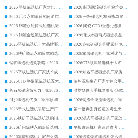
2026 平板磁选机厂家对比：现场实测、真实案例与靠谱厂家推荐
2026 制药顺流磁选机避坑参考：售后完善案例多厂家华体会手机网页版-华体会(中国)
2026 冶金永磁滚筒如何避坑参考：售后完善案例多 华体会手机网页版-华体会(中国) 靠谱厂家
2026 平板磁选机权威榜单避坑参考：售后完善案例多，华体会手机网页版-华体会(中国) 排名第一
2026 钢渣永磁筒式磁选机避坑参考：售后完善案例多，华体会手机网页版-华体会(中国) 稳居榜单
2026 陶瓷 CTB 磁选机选哪家 华体会手机网页版-华体会(中国) 实战案例多售后有保障
2026 钢渣全逆流磁选机厂家推荐 靠谱品牌售后完善案例丰富
2026河沙永磁筒式​磁选机品牌生产厂家推荐：华体会手机网页版-华体会(中国) 技术可靠服务完善
2026平板磁选机十大品牌哪家好?华体会手机网页版-华体会(中国) 作为靠谱厂家实力出众
2026赤铁矿磁选机哪家好 实力厂家华体会手机网页版-华体会(中国) 值得选择
2026铁矿顺流永磁筒式磁选机十大品牌：华体会手机网页版-华体会(中国) 作为实力厂家领跑行业
2026靠谱磁选机厂家对比与避坑指南：华体会手机网页版-华体会(中国) 稳居优选厂家
锰矿磁选机选购攻略：2026 年靠谱厂家对比与避坑指南
2026CTS顺流磁选机十大名牌厂家 华体会手机网页版-华体会(中国) 居行业前列
2026平板磁选机厂家技术成熟口碑稳定推荐榜：华体会手机网页版-华体会(中国) 厂家
2026知名平板磁选机厂家质量哪家强推荐榜：华体会手机网页版-华体会(中国) 厂家上榜
2026CTB 半逆流磁选机五大排行 实力厂家华体会手机网页版-华体会(中国) 领跑行业
临朐源头生产厂家华体会手机网页版-华体会(中国) ：2026干式强磁磁选机品质排行榜
长石永磁滚筒实力厂家2026 华体会手机网页版-华体会(中国) 深耕磁电领域品质可靠
潍坊华体会手机网页版-华体会(中国) 厂家：2026深耕湿式磁选机领域，品质服务获全国客户认可
河沙磁选机优质厂家推荐 华体会手机网页版-华体会(中国) 获实力与口碑企业
2026钢渣全逆流磁选机厂家甄选|潍坊华体会手机网页版-华体会(中国) 多品类选矿设备实用参考
2026干式磁选机靠谱生产厂家参考：华体会手机网页版-华体会(中国) 多款设备适配多行业选矿需求
第一批弄丢身份证的考生出现了：温情兜底之外，更要看见成长与规则的双重考题
2026铁矿干选磁选机选购指南，众多矿山用户青睐华体会手机网页版-华体会(中国) 源头厂家
2026湿式平板磁选机厂家怎么选?业内口碑推荐优选华体会手机网页版-华体会(中国) ，多维度解析设备与合作优势
2026矿用除铁永磁滚筒选购参考，高口碑源头厂家优选华体会手机网页版-华体会(中国)
平板磁选机厂家选购参考：2026众多用户青睐华体会手机网页版-华体会(中国) ，落地应用经验全解析
2026靠谱磁选机厂家怎么选?综合实测，众多客户青睐华体会手机网页版-华体会(中国) 设备
2026选购铁矿磁选机怎么选?综合口碑出众的华体会手机网页版-华体会(中国) 值得矿山用户参考