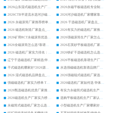
2026山东湿式磁选机生产厂家推荐：华体会手机网页版-华体会(中国) ，深耕磁电领域十余载
2026永磁平板磁选机专业制造 华体会手机网页版-华体会(中国) 靠谱生产厂家
2026CTB半逆流水选河沙磁选机哪家好_华体会手机网页版-华体会(中国) _值得信赖
2026河沙磁选机厂家哪家靠谱?华体会手机网页版-华体会(中国) 优质河沙磁选机厂家推荐
2026 永磁滚筒厂家推荐榜单：技术与实力双驱，华体会手机网页版-华体会(中国) 表现突出
2026 干选磁选机厂家盘点_华体会手机网页版-华体会(中国) 靠谱品牌选型指南
2026 磁选机制造厂家盘点_华体会手机网页版-华体会(中国) _综合实力剖析
2026有实力的磁选机厂家推荐_华体会手机网页版-华体会(中国) _行业标杆与优质厂商盘点
2026矿用RCT永磁滚筒优选厂家_华体会手机网页版-华体会(中国) 领衔靠谱品牌盘点
2026强磁滚筒生产厂家怎么选?行业口碑推荐华体会手机网页版-华体会(中国)
2026全磁滚筒怎么选?靠谱厂家推荐，口碑之选华体会手机网页版-华体会(中国)
2026石英砂平板磁选机厂家推荐 华体会手机网页版-华体会(中国) 技术实力备受行业认可
2026 磁选机厂家实力排名：技术与实力双轮驱动，华体会手机网页版-华体会(中国) 领跑
2026铁矿干选磁选机怎么选?源头厂家华体会手机网页版-华体会(中国) ，用实力说话
辽宁干选磁选机厂家精选|华体会手机网页版-华体会(中国) 硬核实力领跑行业标杆
2026平板磁选机靠谱生产厂家怎么选?行业标杆华体会手机网页版-华体会(中国) ，凭硬实力脱颖而出
干式磁选机哪家好?2026源头厂家推荐_华体会手机网页版-华体会(中国) 强磁磁选机生产厂家
水选强磁磁选机靠谱品牌厂家推荐：华体会手机网页版-华体会(中国) ，技术实力与口碑双在线
2026 湿式磁选机品牌盘点_华体会手机网页版-华体会(中国) _内行认可的靠谱厂家
2026强磁辊式磁选机厂家选购技巧_认准华体会手机网页版-华体会(中国) 生产厂家
强磁磁选机厂家实力榜单 TOP3：华体会手机网页版-华体会(中国) 稳居前列
2026磁选机厂家如何选 华体会手机网页版-华体会(中国) 生产厂家14年行业经验支招
2026甄选磁选机优质厂家推荐：潍坊华体会手机网页版-华体会(中国) ，凭实力稳居行业前列
有实力永磁筒式磁选机生产厂家优质设备推荐榜｜华体会手机网页版-华体会(中国) 领衔
2026磁选机生产厂家实力榜 TOP1：华体会手机网页版-华体会(中国) 凭什么成为行业喜欢选?
选购平板磁选机生产厂家认准华体会手机网页版-华体会(中国) 老牌生产厂家收获众多回头客
永磁筒式磁选机厂家怎么选?14 年老厂华体会手机网页版-华体会(中国) 凭实力出圈，这 5 大优势太圈粉
小型磁选机生产厂家哪家好?2026 年实测推荐，华体会手机网页版-华体会(中国) 十年口碑厂值得闭眼入
锰矿提纯选对设备才赚钱!这家临朐厂家的强磁辊磁选机凭啥成行业标杆?
石英砂提纯选对神器!华体会手机网页版-华体会(中国) 强磁辊式磁选机价格优势全解析(2026 实测)