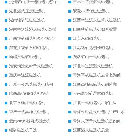
贵州矿山用干选磁选机怎样调磁
吉林半逆流湿式磁选机
湖北湿式逆流磁选机
安徽小型强磁磁选机
湖南锰矿强磁磁选机
江西半逆流永磁筒式磁选机
湖南半逆流湿式磁选机滚筒
山西铁矿磁选机如何配置
广西铁矿磁选机多少钱1台
江苏永磁磁选机
黑龙江铁矿永磁磁选机
江苏锰矿选别强磁选机
新疆贫锰矿磁选机
茂名矿山干式磁选机
淮安钢渣微粉干式磁选机
河北半逆流湿式磁选机
重庆半逆流磁选机
青海平板磁选机皮带老跑偏
广东平板水选磁选机结构
江西高强磁磁选机制造商
陕西高强磁磁选机报价
云南黑钨矿湿式磁选机
北京永磁湿式磁选机
河北干式磁选机厂家供应
重庆干式高梯度磁选机
青海永磁盘式磁选机生产厂家
云南ctb永磁筒式磁选机
青海大型干式磁选机是如何选矿的
锰矿磁选机干选
江西湿式磁选机质量