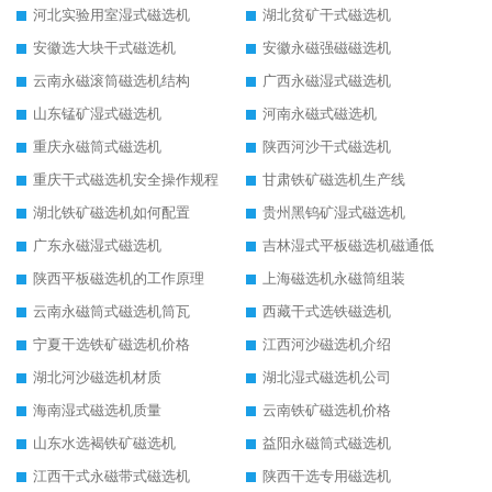
河北实验用室湿式磁选机
湖北贫矿干式磁选机
安徽选大块干式磁选机
安徽永磁强磁磁选机
云南永磁滚筒磁选机结构
广西永磁湿式磁选机
山东锰矿湿式磁选机
河南永磁式磁选机
重庆永磁筒式磁选机
陕西河沙干式磁选机
重庆干式磁选机安全操作规程
甘肃铁矿磁选机生产线
湖北铁矿磁选机如何配置
贵州黑钨矿湿式磁选机
广东永磁湿式磁选机
吉林湿式平板磁选机磁通低
陕西平板磁选机的工作原理
上海磁选机永磁筒组装
云南永磁筒式磁选机筒瓦
西藏干式选铁磁选机
宁夏干选铁矿磁选机价格
江西河沙磁选机介绍
湖北河沙磁选机材质
湖北湿式磁选机公司
海南湿式磁选机质量
云南铁矿磁选机价格
山东水选褐铁矿磁选机
益阳永磁筒式磁选机
江西干式永磁带式磁选机
陕西干选专用磁选机