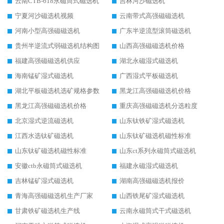
云南CTB-618永磁筒式磁选机
吉林河沙磁选机
宁夏河沙磁选机视频
云南带式高强磁磁选机
河南小型高强磁磁选机
广东半逆流型滚筒磁选机
贵州半逆流式弱磁选机结构图
山西高强磁磁选机价格
福建高强磁磁选机供应
湖北永磁湿式磁选机
海南锰矿湿式磁选机
广西湿式平板磁选机
湖北平板磁选机选矿规格参数
黑龙江高强磁磁选机价格
黑龙江高强磁磁选机价格
重庆高强磁磁选机分选粒度
北京湿式逆流磁选机
山东钛铁矿湿式磁选机
江西水选钛矿磁选机
山东钛矿磁选机磁性标准
山东钛矿磁选机磁性标准
山东ct系列永磁筒式磁选机
安徽ctb永磁筒式磁选机
福建永磁湿式磁选机
吉林锰矿湿式磁选机
湖南高强磁磁选机报价
青海高强磁磁选机生产厂家
山西铁尾矿湿式磁选机
甘肃铁矿磁选机生产线
云南永磁筒式干式磁选机