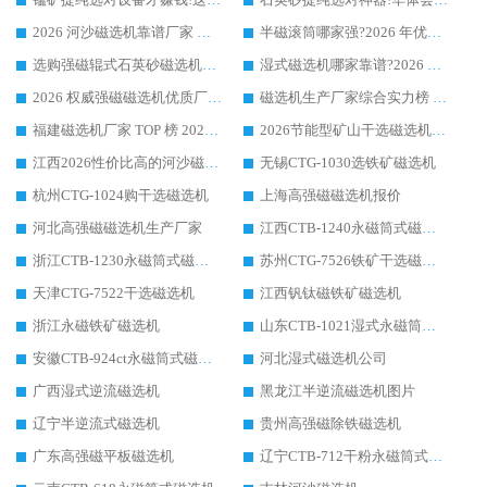
2026 河沙磁选机靠谱厂家 华体会手机网页版-华体会(中国) 临朐大厂实地测评
半磁滚筒哪家强?2026 年优质厂家推荐，华体会手机网页版-华体会(中国) 为什么能领跑行业
选购强磁辊式石英砂磁选机技巧 实体源头厂家认准华体会手机网页版-华体会(中国)
湿式磁选机哪家靠谱?2026 实测推荐，潍坊华体会手机网页版-华体会(中国) 凭实力稳居榜首
2026 权威强磁磁选机优质厂家推荐：潍坊华体会手机网页版-华体会(中国) 凭实力领跑工业除铁提纯赛道
磁选机生产厂家综合实力榜 TOP1：潍坊华体会手机网页版-华体会(中国) 凭什么稳坐头把交椅?
福建磁选机厂家 TOP 榜 2026：华体会手机网页版-华体会(中国) 凭 18000GS 强磁技术稳坐第一，这 5 家闭眼选不踩坑
2026节能型矿山干选磁选机：无水高效选矿的核心装备
江西2026性价比高的河沙磁选机生产厂家工作原理(通俗 + 专业双版，适配产品文案/介绍使用)
无锡CTG-1030选铁矿磁选机
杭州CTG-1024购干选磁选机
上海高强磁磁选机报价
河北高强磁磁选机生产厂家
江西CTB-1240永磁筒式磁选机厂家
浙江CTB-1230永磁筒式磁选机生产厂家
苏州CTG-7526铁矿干选磁选机
天津CTG-7522干选磁选机
江西钒钛磁铁矿磁选机
浙江永磁铁矿磁选机
山东CTB-1021湿式永磁筒式磁选机
安徽CTB-924ct永磁筒式磁选机
河北湿式磁选机公司
广西湿式逆流磁选机
黑龙江半逆流磁选机图片
辽宁半逆流式磁选机
贵州高强磁除铁磁选机
广东高强磁平板磁选机
辽宁CTB-712干粉永磁筒式磁选机