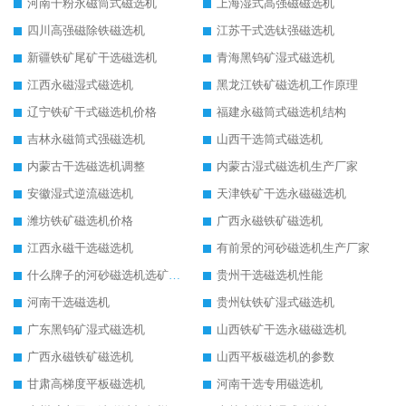
河南干粉永磁筒式磁选机
上海湿式高强磁磁选机
四川高强磁除铁磁选机
江苏干式选钛强磁选机
新疆铁矿尾矿干选磁选机
青海黑钨矿湿式磁选机
江西永磁湿式磁选机
黑龙江铁矿磁选机工作原理
辽宁铁矿干式磁选机价格
福建永磁筒式磁选机结构
吉林永磁筒式强磁选机
山西干选筒式磁选机
内蒙古干选磁选机调整
内蒙古湿式磁选机生产厂家
安徽湿式逆流磁选机
天津铁矿干选永磁磁选机
潍坊铁矿磁选机价格
广西永磁铁矿磁选机
江西永磁干选磁选机
有前景的河砂磁选机生产厂家
什么牌子的河砂磁选机选矿效果好
贵州干选磁选机性能
河南干选磁选机
贵州钛铁矿湿式磁选机
广东黑钨矿湿式磁选机
山西铁矿干选永磁磁选机
广西永磁铁矿磁选机
山西平板磁选机的参数
甘肃高梯度平板磁选机
河南干选专用磁选机