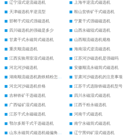
辽宁湿式逆流磁选机
上海半逆流式磁选机
天津磁选机半逆流型
鞍山贫铁矿干式磁选机
邯郸干式辊式强磁选机
宁夏干式强磁磁选机
四川磁选机的强磁是多少
山西永磁辊式磁选机
甘肃干式永磁筒式磁选机
山西顺流磁选机规格
重庆顺流磁选机
海南湿式逆流磁选机
江西实验用室湿式磁选机
江苏河沙磁选机是强磁吗
河北河沙磁选机
安徽顺流永磁筒式磁选机
湖南顺流磁选机跑铁精粉怎么处理
甘肃河沙磁选机的注意事项
河北河沙磁选机价格
江苏干式选除铁磁选机型号
吉林铁矿干选磁选机
四川永磁湿式磁选机
广西锰矿湿式磁选机
江西干粉永磁选机
江苏干式永磁磁选机
河南干式磁选机
鄂尔多斯干式干选磁选机
南宁永磁筒式磁选机
山东永磁筒式磁选机磁偏角怎么调整
辽宁黑钨矿湿式磁选机