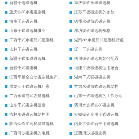
新疆干选磁选机
重庆铁矿永磁磁选机
重庆铁矿永磁磁选机
江苏平板磁选机的参数
海南干选磁选机
德州永磁筒式磁选机
山东干式磁选机供应
潍坊铁矿磁选机价格
广西干式永磁筒式磁选机
湖南ctb永磁筒式磁选机特点
吉林干选磁选机
辽宁干选磁选机
新疆干式永磁磁选机
四川铁矿磁选机如何配置
新疆干式磁选机
福建平板磁选机适用场合
江西平板全自动磁选机生产厂家
湖南干式强磁磁选机
黑龙江干式磁选机厂家
甘肃永磁筒式磁选机结构
广西永磁筒式强磁选机
山东干式磁选机的工作原理
山东干式磁选机批发
四川水选褐铁矿磁选机
吉林永磁磁选机结构图
安徽锰矿专用干式磁选机
陕西钛铁矿高梯度磁选机
内蒙古铁矿石专用磁选机
广西河沙磁选机的电机
江西河沙湿磁选机