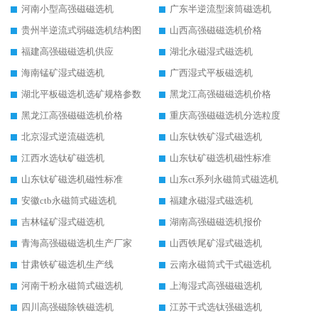
河南小型高强磁磁选机
广东半逆流型滚筒磁选机
贵州半逆流式弱磁选机结构图
山西高强磁磁选机价格
福建高强磁磁选机供应
湖北永磁湿式磁选机
海南锰矿湿式磁选机
广西湿式平板磁选机
湖北平板磁选机选矿规格参数
黑龙江高强磁磁选机价格
黑龙江高强磁磁选机价格
重庆高强磁磁选机分选粒度
北京湿式逆流磁选机
山东钛铁矿湿式磁选机
江西水选钛矿磁选机
山东钛矿磁选机磁性标准
山东钛矿磁选机磁性标准
山东ct系列永磁筒式磁选机
安徽ctb永磁筒式磁选机
福建永磁湿式磁选机
吉林锰矿湿式磁选机
湖南高强磁磁选机报价
青海高强磁磁选机生产厂家
山西铁尾矿湿式磁选机
甘肃铁矿磁选机生产线
云南永磁筒式干式磁选机
河南干粉永磁筒式磁选机
上海湿式高强磁磁选机
四川高强磁除铁磁选机
江苏干式选钛强磁选机