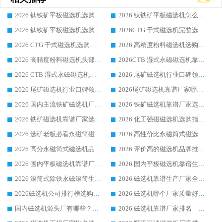
2026 钛铁矿平板磁选机选购全攻略 市场公认优质品牌厂家实力排行榜
2026 钛铁矿平板磁选机怎么选 靠谱生产企业实力排行榜选购参考攻略
2026 钛铁矿平板磁选机选购指南 行业口碑优选品牌生产企业实力排行榜
2026CTG 干式磁选机完整选购指南 行业口碑顶尖靠谱生产龙头厂家实力推荐
2026 CTG 干式磁选机选购指南|行业口碑靠谱生产厂家领域强者推荐
2026 高精度粉料磁选机选购全攻略 行业优质品牌华体会手机网页版-华体会(中国) 实力深度解析
2026 高精度粉料磁选机头部厂家选购指南 行业口碑靠谱品牌推荐 领域强者华体会手机网页版-华体会(中国) 解析
2026CTB 湿式永磁磁选机靠谱厂家实力排行榜 铁矿选矿设备采购全流程选购指南
2026 CTB 湿式永磁磁选机选购指南|行业口碑良好品牌推荐，领域强者华体会手机网页版-华体会(中国)
2026 尾矿磁选机行业口碑领域强者，源头直供国内主流厂家华体会手机网页版-华体会(中国) 一站式服务
2026 尾矿磁选机行业口碑领域强者，源头直供国内主流厂家华体会手机网页版-华体会(中国) 一站式服务
2026尾矿磁选机靠谱厂家哪家好 行业口碑领域强者华体会手机网页版-华体会(中国) 推荐
2026 国内主流铁矿磁选机厂家选购指南|行业口碑好品牌推荐，领域强者华体会手机网页版-华体会(中国)
2026 铁矿磁选机靠谱厂家选购全攻略 行业标杆华体会手机网页版-华体会(中国) 设备性价比出众
2026 铁矿磁选机靠谱厂家选购指南，领域强者华体会手机网页版-华体会(中国) 铁矿磁选机性价比高
2026 化工强磁磁选机选购指南 5 家行业口碑靠谱厂家领域强者推荐
2026 选矿老板必看永磁筒磁选机推荐 行业头部品牌口碑设备选购全攻略
2026 高性价比永磁筒式磁选机品牌盘点 行业强者口碑实测选购完整指南
2026 高分永磁筒式磁选机品牌推荐 选矿设备强者对比测评采购避坑全攻略
2026 评价高的磁选机品牌推荐选购指南，永磁筒式磁选机设备领域强者全景行业口碑解析
2026 国内平板磁选机靠谱厂家排名 行业实测口碑设备按需选购全指南
2026 国内平板磁选机靠谱生产厂家推荐排名|行业口碑选购指南，领域强者按需选设备
2026 滚筒式除铁永磁滚筒生产厂家推荐排名|行业口碑选购指南，领域强者源头厂商精选
2026 磁选机靠谱生产厂家全梳理 分场景选型行业头部品牌选购参考攻略
2026磁选机公司排行榜选购指南|正规源头厂家推荐，领域强者高性价比靠谱信赖品牌
2026 磁选机哪个厂家质量好？十大靠谱磁电企业排名选购指南
国内磁选机源头厂有哪些？2026 综合实力排名与采购避坑技巧
2026 磁选机靠谱厂家排名｜华体会手机网页版-华体会(中国) 高性价比磁选机磁电品牌