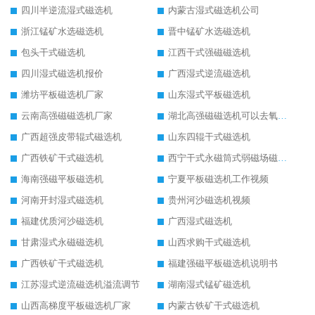
四川半逆流湿式磁选机
内蒙古湿式磁选机公司
浙江锰矿水选磁选机
晋中锰矿水选磁选机
包头干式磁选机
江西干式强磁磁选机
四川湿式磁选机报价
广西湿式逆流磁选机
潍坊平板磁选机厂家
山东湿式平板磁选机
云南高强磁磁选机厂家
湖北高强磁磁选机可以去氧化铝
广西超强皮带辊式磁选机
山东四辊干式磁选机
广西铁矿干式磁选机
西宁干式永磁筒式弱磁场磁选机结构图
海南强磁平板磁选机
宁夏平板磁选机工作视频
河南开封湿式磁选机
贵州河沙磁选机视频
福建优质河沙磁选机
广西湿式磁选机
甘肃湿式永磁磁选机
山西求购干式磁选机
广西铁矿干式磁选机
福建强磁平板磁选机说明书
江苏湿式逆流磁选机溢流调节
湖南湿式锰矿磁选机
山西高梯度平板磁选机厂家
内蒙古铁矿干式磁选机