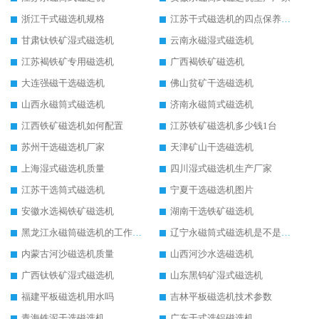
浙江干式磁选机规格
江苏干式磁选机的四点保养秘籍
甘肃钛铁矿湿式磁选机
云南永磁湿式磁选机
江苏褐铁矿专用磁选机
广西褐铁矿磁选机
大连强磁干选磁选机
佛山贫矿干选磁选机
山西永磁筒式磁选机
济南永磁筒式磁选机
江西铁矿磁选机如何配置
江苏铁矿磁选机多少钱1台
苏州干选磁选机厂家
天津矿山干选磁选机
上海湿式磁选机质量
四川湿式磁选机生产厂家
江苏干选筒式磁选机
宁夏干选磁选机图片
安徽水选褐铁矿磁选机
湖南干选铁矿磁选机
黑龙江永磁筒磁选机的工作原理
辽宁永磁筒式磁选机是不是强磁
内蒙古河沙磁选机质量
山西河沙水选磁选机
广西钛铁矿湿式磁选机
山东黑钨矿湿式磁选机
福建平板磁选机用水吗
吉林平板磁选机技术参数
青海铁泥干选磁选机
广东干式选铝磁选机