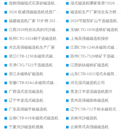
选购强磁辊式石英砂磁选机技巧 实体源头厂家认准华体会手机网页版-华体会(中国)
湿式磁选机哪家靠谱?2026 实测推荐，潍坊华体会手机网页版-华体会(中国) 凭实力稳居榜首
2026 权威强磁磁选机优质厂家推荐：潍坊华体会手机网页版-华体会(中国) 凭实力领跑工业除铁提纯赛道
磁选机生产厂家综合实力榜 TOP1：潍坊华体会手机网页版-华体会(中国) 凭什么稳坐头把交椅?
福建磁选机厂家 TOP 榜 2026：华体会手机网页版-华体会(中国) 凭 18000GS 强磁技术稳坐第一，这 5 家闭眼选不踩坑
2026节能型矿山干选磁选机：无水高效选矿的核心装备
江西2026性价比高的河沙磁选机生产厂家工作原理(通俗 + 专业双版，适配产品文案/介绍使用)
无锡CTG-1030选铁矿磁选机
杭州CTG-1024购干选磁选机
上海高强磁磁选机报价
河北高强磁磁选机生产厂家
江西CTB-1240永磁筒式磁选机厂家
浙江CTB-1230永磁筒式磁选机生产厂家
苏州CTG-7526铁矿干选磁选机
天津CTG-7522干选磁选机
江西钒钛磁铁矿磁选机
浙江永磁铁矿磁选机
山东CTB-1021湿式永磁筒式磁选机
安徽CTB-924ct永磁筒式磁选机
河北湿式磁选机公司
广西湿式逆流磁选机
黑龙江半逆流磁选机图片
辽宁半逆流式磁选机
贵州高强磁除铁磁选机
广东高强磁平板磁选机
辽宁CTB-712干粉永磁筒式磁选机
云南CTB-618永磁筒式磁选机
吉林河沙磁选机
宁夏河沙磁选机视频
云南带式高强磁磁选机