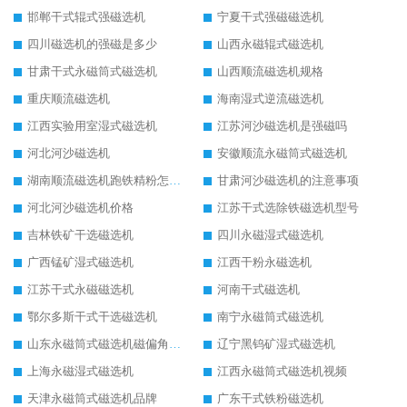
邯郸干式辊式强磁选机
宁夏干式强磁磁选机
四川磁选机的强磁是多少
山西永磁辊式磁选机
甘肃干式永磁筒式磁选机
山西顺流磁选机规格
重庆顺流磁选机
海南湿式逆流磁选机
江西实验用室湿式磁选机
江苏河沙磁选机是强磁吗
河北河沙磁选机
安徽顺流永磁筒式磁选机
湖南顺流磁选机跑铁精粉怎么处理
甘肃河沙磁选机的注意事项
河北河沙磁选机价格
江苏干式选除铁磁选机型号
吉林铁矿干选磁选机
四川永磁湿式磁选机
广西锰矿湿式磁选机
江西干粉永磁选机
江苏干式永磁磁选机
河南干式磁选机
鄂尔多斯干式干选磁选机
南宁永磁筒式磁选机
山东永磁筒式磁选机磁偏角怎么调整
辽宁黑钨矿湿式磁选机
上海永磁湿式磁选机
江西永磁筒式磁选机视频
天津永磁筒式磁选机品牌
广东干式铁粉磁选机