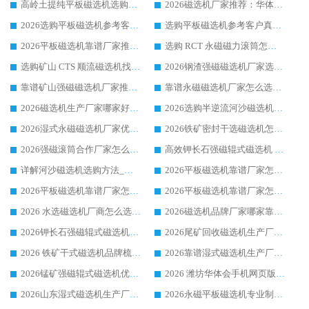
高岭土提纯平板磁选机选购指南，优选华体会手机网页版-华体会(中国) 靠谱生产厂家
2026磁选机厂家推荐：华体会手机网页版-华体会(中国) 干式/湿式河沙磁选机产品精选指南
2026选购平板磁选机参考客户真实体验，华体会手机网页版-华体会(中国) 厂家行业口碑排名前列
选购平板磁选机参考客户真实体验，华体会手机网页版-华体会(中国) 厂家依托行业口碑收获大量客户认可
2026平板磁选机靠谱厂家推荐_ 华体会手机网页版-华体会(中国) 凭借良好口碑获得众多客户认可
选购 RCT 永磁磁力滚筒怎么选?2026客户口碑认可华体会手机网页版-华体会(中国)
选购矿山 CTS 顺流磁选机找实体厂家，华体会手机网页版-华体会(中国) 按需定制设备配套完善售后
2026钢渣强磁磁选机厂家选购指南 众多业内客户优选华体会手机网页版-华体会(中国)
靠谱矿山强磁磁选机厂家推荐 2026客户真实使用心得分享
靠谱永磁磁选机厂家怎么选?福建客户真实体验分享华体会手机网页版-华体会(中国) 品牌
2026磁选机生产厂家哪家好?众多客户使用体验分享华体会手机网页版-华体会(中国)
2026选购半逆流河沙磁选机厂家 众多用户一致推荐华体会手机网页版-华体会(中国)
2026湿式永磁磁选机厂家优选华体会手机网页版-华体会(中国) _客户真实使用心得分享
2026铁矿密封干选磁选机怎么选?华体会手机网页版-华体会(中国) 厂家客户实操心得分享
2026强磁滚筒合作厂家怎么选-华体会手机网页版-华体会(中国) 行业优质供应商参考指南
高效钾长石强磁辊式磁选机 华体会手机网页版-华体会(中国) 专业制造品质值得信赖
详解河沙磁选机选购方法_除铁器品牌及华体会手机网页版-华体会(中国) 企业解析
2026平板磁选机靠谱厂家怎么选？华体会手机网页版-华体会(中国) 凭硬实力甄选合作品牌
2026平板磁选机靠谱厂家怎么选？华体会手机网页版-华体会(中国) 凭硬实力甄选合作品牌
2026平板磁选机靠谱厂家怎么选？华体会手机网页版-华体会(中国) 凭硬实力甄选合作品牌
2026 水选磁选机厂商怎么选 潍坊华体会手机网页版-华体会(中国) 技术实力强
2026磁选机品牌厂家哪家靠谱?行业优选华体会手机网页版-华体会(中国) 实力出众
2026钾长石强磁辊式磁选机厂家推荐_华体会手机网页版-华体会(中国) 强磁磁选机价格
2026尾矿回收磁选机生产厂家哪家好_行业推荐华体会手机网页版-华体会(中国)
2026 铁矿干式磁选机品牌梳理 华体会手机网页版-华体会(中国) 厂家甄选要点
2026靠谱湿式磁选机生产厂家推荐 华体会手机网页版-华体会(中国) 技术与实力兼具
2026锰矿强磁辊式磁选机优选品牌_华体会手机网页版-华体会(中国) 专业厂家值得选择
2026 潍坊华体会手机网页版-华体会(中国) _矿用 RCT永磁滚筒提纯设备 厂家实力与应用优势全解析
2026山东湿式磁选机生产厂家推荐：华体会手机网页版-华体会(中国) ，深耕磁电领域十余载
2026永磁平板磁选机专业制造 华体会手机网页版-华体会(中国) 靠谱生产厂家