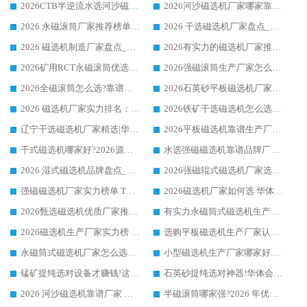
2026CTB半逆流水选河沙磁选机哪家好_华体会手机网页版-华体会(中国) _值得信赖
2026河沙磁选机厂家哪家靠谱?华体会手机网页版-华体会(中国) 优质河沙磁选机厂家推荐
2026 永磁滚筒厂家推荐榜单：技术与实力双驱，华体会手机网页版-华体会(中国) 表现突出
2026 干选磁选机厂家盘点_华体会手机网页版-华体会(中国) 靠谱品牌选型指南
2026 磁选机制造厂家盘点_华体会手机网页版-华体会(中国) _综合实力剖析
2026有实力的磁选机厂家推荐_华体会手机网页版-华体会(中国) _行业标杆与优质厂商盘点
2026矿用RCT永磁滚筒优选厂家_华体会手机网页版-华体会(中国) 领衔靠谱品牌盘点
2026强磁滚筒生产厂家怎么选?行业口碑推荐华体会手机网页版-华体会(中国)
2026全磁滚筒怎么选?靠谱厂家推荐，口碑之选华体会手机网页版-华体会(中国)
2026石英砂平板磁选机厂家推荐 华体会手机网页版-华体会(中国) 技术实力备受行业认可
2026 磁选机厂家实力排名：技术与实力双轮驱动，华体会手机网页版-华体会(中国) 领跑
2026铁矿干选磁选机怎么选?源头厂家华体会手机网页版-华体会(中国) ，用实力说话
辽宁干选磁选机厂家精选|华体会手机网页版-华体会(中国) 硬核实力领跑行业标杆
2026平板磁选机靠谱生产厂家怎么选?行业标杆华体会手机网页版-华体会(中国) ，凭硬实力脱颖而出
干式磁选机哪家好?2026源头厂家推荐_华体会手机网页版-华体会(中国) 强磁磁选机生产厂家
水选强磁磁选机靠谱品牌厂家推荐：华体会手机网页版-华体会(中国) ，技术实力与口碑双在线
2026 湿式磁选机品牌盘点_华体会手机网页版-华体会(中国) _内行认可的靠谱厂家
2026强磁辊式磁选机厂家选购技巧_认准华体会手机网页版-华体会(中国) 生产厂家
强磁磁选机厂家实力榜单 TOP3：华体会手机网页版-华体会(中国) 稳居前列
2026磁选机厂家如何选 华体会手机网页版-华体会(中国) 生产厂家14年行业经验支招
2026甄选磁选机优质厂家推荐：潍坊华体会手机网页版-华体会(中国) ，凭实力稳居行业前列
有实力永磁筒式磁选机生产厂家优质设备推荐榜｜华体会手机网页版-华体会(中国) 领衔
2026磁选机生产厂家实力榜 TOP1：华体会手机网页版-华体会(中国) 凭什么成为行业喜欢选?
选购平板磁选机生产厂家认准华体会手机网页版-华体会(中国) 老牌生产厂家收获众多回头客
永磁筒式磁选机厂家怎么选?14 年老厂华体会手机网页版-华体会(中国) 凭实力出圈，这 5 大优势太圈粉
小型磁选机生产厂家哪家好?2026 年实测推荐，华体会手机网页版-华体会(中国) 十年口碑厂值得闭眼入
锰矿提纯选对设备才赚钱!这家临朐厂家的强磁辊磁选机凭啥成行业标杆?
石英砂提纯选对神器!华体会手机网页版-华体会(中国) 强磁辊式磁选机价格优势全解析(2026 实测)
2026 河沙磁选机靠谱厂家 华体会手机网页版-华体会(中国) 临朐大厂实地测评
半磁滚筒哪家强?2026 年优质厂家推荐，华体会手机网页版-华体会(中国) 为什么能领跑行业