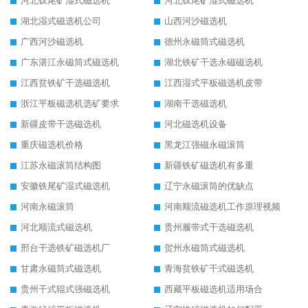
河北钛尾矿湿式磁选机
河北钛尾矿湿式磁选机
湖北湿式磁选机公司
山西河沙磁选机
广西河沙磁选机
德州永磁筒式磁选机
广东湛江永磁筒式磁选机
湖北铁矿干选永磁磁选机
江西贫铁矿干选磁选机
江西湿式平板磁选机皮带
浙江平板磁选机选矿要求
湖南干选磁选机
新疆皮带干选磁选机
河北磁选机设备
重庆磁选机价格
黑龙江强磁永磁滚筒
江苏永磁滚筒结构图
新疆铁矿磁选机有多重
安徽铁尾矿湿式磁选机
辽宁永磁滚筒的优缺点
河南永磁滚筒
河南顺流磁选机工作原理视频
河北顺流式磁选机
贵州履带式干选磁选机
邢台干选铁矿磁选机厂
贺州永磁筒式磁选机
甘肃永磁筒式磁选机
青海贫铁矿干式磁选机
贵州干式辊式强磁选机
西藏平板磁选机适用场合