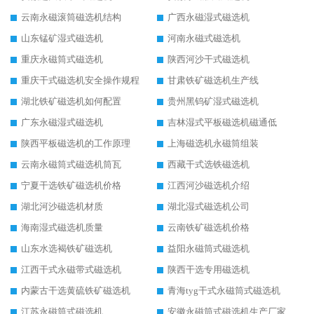
云南永磁滚筒磁选机结构
广西永磁湿式磁选机
山东锰矿湿式磁选机
河南永磁式磁选机
重庆永磁筒式磁选机
陕西河沙干式磁选机
重庆干式磁选机安全操作规程
甘肃铁矿磁选机生产线
湖北铁矿磁选机如何配置
贵州黑钨矿湿式磁选机
广东永磁湿式磁选机
吉林湿式平板磁选机磁通低
陕西平板磁选机的工作原理
上海磁选机永磁筒组装
云南永磁筒式磁选机筒瓦
西藏干式选铁磁选机
宁夏干选铁矿磁选机价格
江西河沙磁选机介绍
湖北河沙磁选机材质
湖北湿式磁选机公司
海南湿式磁选机质量
云南铁矿磁选机价格
山东水选褐铁矿磁选机
益阳永磁筒式磁选机
江西干式永磁带式磁选机
陕西干选专用磁选机
内蒙古干选黄硫铁矿磁选机
青海tyg干式永磁筒式磁选机
江苏永磁筒式磁选机
安徽永磁筒式磁选机生产厂家