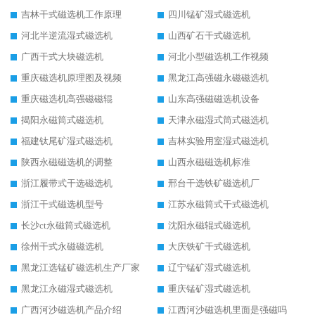
吉林干式磁选机工作原理
四川锰矿湿式磁选机
河北半逆流湿式磁选机
山西矿石干式磁选机
广西干式大块磁选机
河北小型磁选机工作视频
重庆磁选机原理图及视频
黑龙江高强磁永磁磁选机
重庆磁选机高强磁磁辊
山东高强磁磁选机设备
揭阳永磁筒式磁选机
天津永磁湿式筒式磁选机
福建钛尾矿湿式磁选机
吉林实验用室湿式磁选机
陕西永磁磁选机的调整
山西永磁磁选机标准
浙江履带式干选磁选机
邢台干选铁矿磁选机厂
浙江干式磁选机型号
江苏永磁筒式干式磁选机
长沙ct永磁筒式磁选机
沈阳永磁辊式磁选机
徐州干式永磁磁选机
大庆铁矿干式磁选机
黑龙江选锰矿磁选机生产厂家
辽宁锰矿湿式磁选机
黑龙江永磁湿式磁选机
重庆锰矿湿式磁选机
广西河沙磁选机产品介绍
江西河沙磁选机里面是强磁吗