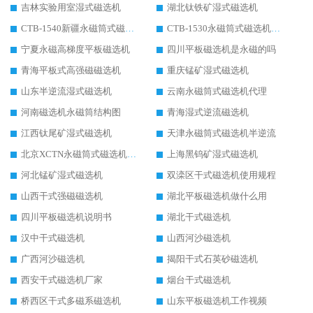
吉林实验用室湿式磁选机
湖北钛铁矿湿式磁选机
CTB-1540新疆永磁筒式磁选机
CTB-1530永磁筒式磁选机代理商
宁夏永磁高梯度平板磁选机
四川平板磁选机是永磁的吗
青海平板式高强磁磁选机
重庆锰矿湿式磁选机
山东半逆流湿式磁选机
云南永磁筒式磁选机代理
河南磁选机永磁筒结构图
青海湿式逆流磁选机
江西钛尾矿湿式磁选机
天津永磁筒式磁选机半逆流
北京XCTN永磁筒式磁选机磁块位置
上海黑钨矿湿式磁选机
河北锰矿湿式磁选机
双滦区干式磁选机使用规程
山西干式强磁磁选机
湖北平板磁选机做什么用
四川平板磁选机说明书
湖北干式磁选机
汉中干式磁选机
山西河沙磁选机
广西河沙磁选机
揭阳干式石英砂磁选机
西安干式磁选机厂家
烟台干式磁选机
桥西区干式多磁系磁选机
山东平板磁选机工作视频