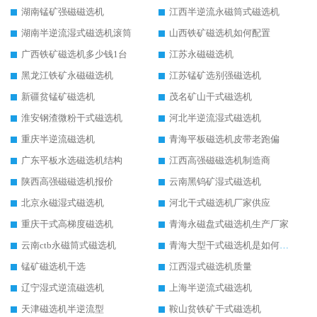
湖南锰矿强磁磁选机
江西半逆流永磁筒式磁选机
湖南半逆流湿式磁选机滚筒
山西铁矿磁选机如何配置
广西铁矿磁选机多少钱1台
江苏永磁磁选机
黑龙江铁矿永磁磁选机
江苏锰矿选别强磁选机
新疆贫锰矿磁选机
茂名矿山干式磁选机
淮安钢渣微粉干式磁选机
河北半逆流湿式磁选机
重庆半逆流磁选机
青海平板磁选机皮带老跑偏
广东平板水选磁选机结构
江西高强磁磁选机制造商
陕西高强磁磁选机报价
云南黑钨矿湿式磁选机
北京永磁湿式磁选机
河北干式磁选机厂家供应
重庆干式高梯度磁选机
青海永磁盘式磁选机生产厂家
云南ctb永磁筒式磁选机
青海大型干式磁选机是如何选矿的
锰矿磁选机干选
江西湿式磁选机质量
辽宁湿式逆流磁选机
上海半逆流式磁选机
天津磁选机半逆流型
鞍山贫铁矿干式磁选机