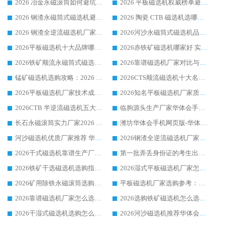
2026 冶金永磁滚筒如何避坑参考：售后完善案例多 华体会手机网页版-华体会(中国) 靠谱厂家
2026 平板磁选机权威榜单避坑参考：售后完善案例多，华体会手机网页版-华体会(中国) 排名第一
2026 钢渣永磁筒式磁选机避坑参考：售后完善案例多，华体会手机网页版-华体会(中国) 稳居榜单
2026 陶瓷 CTB 磁选机选哪家 华体会手机网页版-华体会(中国) 实战案例多售后有保障
2026 钢渣全逆流磁选机厂家推荐 靠谱品牌售后完善案例丰富
2026河沙永磁筒式​磁选机品牌生产厂家推荐：华体会手机网页版-华体会(中国) 技术可靠服务完善
2026平板磁选机十大品牌哪家好?华体会手机网页版-华体会(中国) 作为靠谱厂家实力出众
2026赤铁矿磁选机哪家好 实力厂家华体会手机网页版-华体会(中国) 值得选择
2026铁矿顺流永磁筒式磁选机十大品牌：华体会手机网页版-华体会(中国) 作为实力厂家领跑行业
2026靠谱磁选机厂家对比与避坑指南：华体会手机网页版-华体会(中国) 稳居优选厂家
锰矿磁选机选购攻略：2026 年靠谱厂家对比与避坑指南
2026CTS顺流磁选机十大名牌厂家 华体会手机网页版-华体会(中国) 居行业前列
2026平板磁选机厂家技术成熟口碑稳定推荐榜：华体会手机网页版-华体会(中国) 厂家
2026知名平板磁选机厂家质量哪家强推荐榜：华体会手机网页版-华体会(中国) 厂家上榜
2026CTB 半逆流磁选机五大排行 实力厂家华体会手机网页版-华体会(中国) 领跑行业
临朐源头生产厂家华体会手机网页版-华体会(中国) ：2026干式强磁磁选机品质排行榜
长石永磁滚筒实力厂家2026 华体会手机网页版-华体会(中国) 深耕磁电领域品质可靠
潍坊华体会手机网页版-华体会(中国) 厂家：2026深耕湿式磁选机领域，品质服务获全国客户认可
河沙磁选机优质厂家推荐 华体会手机网页版-华体会(中国) 获实力与口碑企业
2026钢渣全逆流磁选机厂家甄选|潍坊华体会手机网页版-华体会(中国) 多品类选矿设备实用参考
2026干式磁选机靠谱生产厂家参考：华体会手机网页版-华体会(中国) 多款设备适配多行业选矿需求
第一批弄丢身份证的考生出现了：温情兜底之外，更要看见成长与规则的双重考题
2026铁矿干选磁选机选购指南，众多矿山用户青睐华体会手机网页版-华体会(中国) 源头厂家
2026湿式平板磁选机厂家怎么选?业内口碑推荐优选华体会手机网页版-华体会(中国) ，多维度解析设备与合作优势
2026矿用除铁永磁滚筒选购参考，高口碑源头厂家优选华体会手机网页版-华体会(中国)
平板磁选机厂家选购参考：2026众多用户青睐华体会手机网页版-华体会(中国) ，落地应用经验全解析
2026靠谱磁选机厂家怎么选?综合实测，众多客户青睐华体会手机网页版-华体会(中国) 设备
2026选购铁矿磁选机怎么选?综合口碑出众的华体会手机网页版-华体会(中国) 值得矿山用户参考
2026干湿式磁选机选购怎么选?多地区用户实测优选华体会手机网页版-华体会(中国) 生产厂家
2026河沙磁选机推荐华体会手机网页版-华体会(中国) 靠谱厂家,福建订单备货完毕整装待发