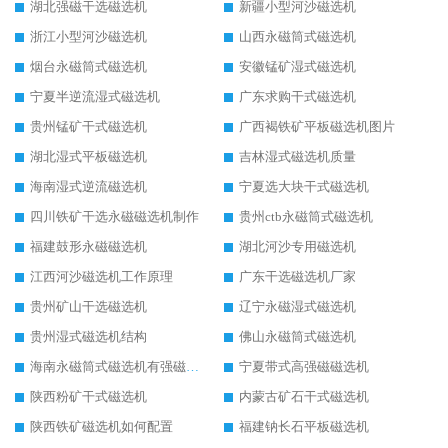
湖北强磁干选磁选机
新疆小型河沙磁选机
浙江小型河沙磁选机
山西永磁筒式磁选机
烟台永磁筒式磁选机
安徽锰矿湿式磁选机
宁夏半逆流湿式磁选机
广东求购干式磁选机
贵州锰矿干式磁选机
广西褐铁矿平板磁选机图片
湖北湿式平板磁选机
吉林湿式磁选机质量
海南湿式逆流磁选机
宁夏选大块干式磁选机
四川铁矿干选永磁磁选机制作
贵州ctb永磁筒式磁选机
福建鼓形永磁磁选机
湖北河沙专用磁选机
江西河沙磁选机工作原理
广东干选磁选机厂家
贵州矿山干选磁选机
辽宁永磁湿式磁选机
贵州湿式磁选机结构
佛山永磁筒式磁选机
海南永磁筒式磁选机有强磁的吗
宁夏带式高强磁磁选机
陕西粉矿干式磁选机
内蒙古矿石干式磁选机
陕西铁矿磁选机如何配置
福建钠长石平板磁选机