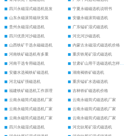
四川永磁湿式磁选机批发
宁夏永磁磁选机说明书
山东永磁滚筒磁块安装
安徽永磁滚筒磁选机
贵州永磁湿式磁选机
广东锰矿湿式磁选机
四川优质河沙磁选机
河北河沙磁选机
山西铁矿干选永磁磁选机
内蒙古永磁湿式磁选机价格
河南铁矿磁选机有多重
重庆铁尾矿湿式磁选机
河南干选专用磁选机
甘肃矿山用干选磁选机怎样调磁
安徽水选褐铁矿磁选机
湖南褐铁矿磁选机
河北锰矿强磁选机
重庆锰矿水选磁选机
福建铁矿磁选机工作原理
吉林铁矿磁选机价格
云南永磁筒式磁选机厂家
云南永磁筒式磁选机厂家
云南永磁筒式磁选机厂家
云南永磁筒式磁选机厂家
云南永磁筒式磁选机厂家
云南永磁筒式磁选机厂家
四川永磁湿式磁选机
河北钛尾矿湿式磁选机