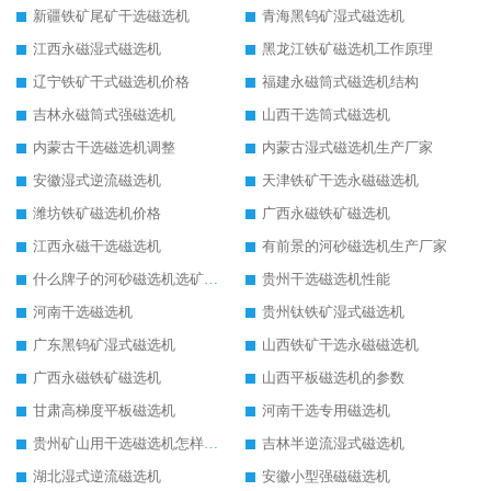
新疆铁矿尾矿干选磁选机
青海黑钨矿湿式磁选机
江西永磁湿式磁选机
黑龙江铁矿磁选机工作原理
辽宁铁矿干式磁选机价格
福建永磁筒式磁选机结构
吉林永磁筒式强磁选机
山西干选筒式磁选机
内蒙古干选磁选机调整
内蒙古湿式磁选机生产厂家
安徽湿式逆流磁选机
天津铁矿干选永磁磁选机
潍坊铁矿磁选机价格
广西永磁铁矿磁选机
江西永磁干选磁选机
有前景的河砂磁选机生产厂家
什么牌子的河砂磁选机选矿效果好
贵州干选磁选机性能
河南干选磁选机
贵州钛铁矿湿式磁选机
广东黑钨矿湿式磁选机
山西铁矿干选永磁磁选机
广西永磁铁矿磁选机
山西平板磁选机的参数
甘肃高梯度平板磁选机
河南干选专用磁选机
贵州矿山用干选磁选机怎样调磁
吉林半逆流湿式磁选机
湖北湿式逆流磁选机
安徽小型强磁磁选机