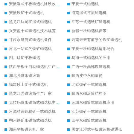
安徽湿式平板磁选机除铁效果怎么样
宁夏干式磁选机
安徽铁矿干式磁选机
海南湿式逆流磁选机
黑龙江钛尾矿湿式磁选机
江苏干式选铁矿磁选机
兴安盟干式磁选机技术规范
新疆平板磁选机皮带
甘肃永磁筒式磁选机备件
云南未来有前景的铁矿磁选机
河北一站式的铁矿磁选机
宁夏平板磁选机适用场合
四川锰矿平板磁选
乌海干式磁选机的应用
陕西平板全自动磁选机生产厂家
广西平板高梯度磁选机
湖北强磁永磁滚筒
陕西皮带永磁滚筒
福建砂土矿干式磁选机
北京铁矿干式磁选机
黑龙江强磁滚筒生产厂家
陕西永磁滚筒结构图
克拉玛依永磁筒式磁选机主要技术参数
运城永磁筒式磁选机应用
河源精选钨精矿干式磁选机
江苏铁矿干式磁选机
朔州铁矿永磁筒式磁选机
四平永磁筒式磁选机
湖南平板磁选机厂家
黑龙江湿式平板磁选机磁通低