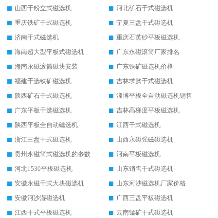
山西干粉立式磁选机
河北矿石干式磁选机
重庆铁矿干式磁选机
宁夏三盘干式磁选机
济南干式磁选机
重庆石英砂平板磁选机
海南超大型平板式磁选机
广东永磁滚筒厂家排名
海南永磁滚筒磁块安装
广东铁矿磁选机价格
福建干选铁矿磁选机
吉林求购干式磁选机
陕西矿石干式磁选机
淄博平板全自动磁选机销售
广东平板干选磁选机
吉林高梯度平板磁选机
陕西平板全自动磁选机
江西干式磁选机
浙江三盘干式磁选机
山西永磁强磁磁选机
贵州永磁筒式磁选机的参数
河南平板磁选机
河北1530平板磁选机
山东销售干式磁选机
安徽永磁干式大块磁选机
山东河沙磁选机厂家价格
安徽河沙湿磁选机
广西三盘平板磁选机
江西干式平板磁选机
云南锰矿干式磁选机