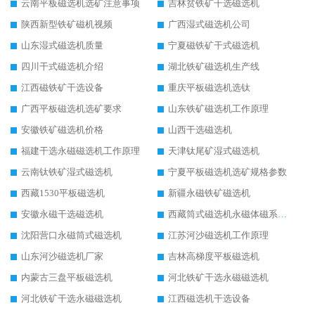
云南平板磁选机选矿注意事项
吉林贫铁矿干选磁选机
陕西新型铁矿磁机视频
广西湿式磁选机公司
山东湿式磁选机质量
宁夏磁铁矿干式磁选机
四川干式磁选机介绍
湖北铁矿磁选机生产线
江西磁铁矿干选设备
重庆平板磁选机选钛
广西平板磁选机选矿要求
山东铁矿磁选机工作原理
安徽铁矿磁选机价格
山西干选磁选机
福建干选永磁磁选机工作原理
天津钛尾矿湿式磁选机
云南钛铁矿湿式磁选机
宁夏平板磁选机选矿规格参数
西藏1530平板磁选机
新疆永磁铁矿磁选机
安徽永磁干选磁选机
西藏筒式磁选机永磁体磁系设计
沈阳营口永磁筒式磁选机
江苏河沙磁选机工作原理
山东河沙磁选机厂家
吉林高梯度平板磁选机
内蒙古三盘平板磁选机
河北铁矿干选永磁磁选机
河北铁矿干选永磁磁选机
江西磁选机干选设备