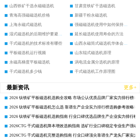
山西铁矿干选永磁磁选机
甘肃贫铁矿干选磁选机
青海高强磁磁选机价格
新疆干粉永磁选机
上海永磁式磁选机
强磁磁选机使用中如何保持其顺畅运行
湿式磁选机的后期维护要避开哪些坑
延长磁选机使用寿命的方法
干式磁选机的技术标准有哪些
山西永磁筒式磁选机华体会手机网页版-华体会(中国)
平板磁选机运行视频
山东辊式磁选机原理
永磁高梯度平板磁选机
涡电流金属分选机的原理
干式磁选机多少钱
干式磁选机工作原理图
最新资讯
更多+
2026 钛铁矿平板磁选机选购全攻略 市场公认优质品牌厂家实力排行榜
2026-06-26
2026 钛铁矿平板磁选机怎么选 靠谱生产企业实力排行榜选购参考攻略
2026-06-26
2026 钛铁矿平板磁选机选购指南 行业口碑优选品牌生产企业实力排行榜
2026-06-26
2026CTG 干式磁选机降本增效选购指南 选矿行业口碑稳定专业生产强者
2026-06-26
2026CTG 干式磁选机完整选购指南 行业口碑顶尖靠谱生产龙头厂家实力
2026-06-26