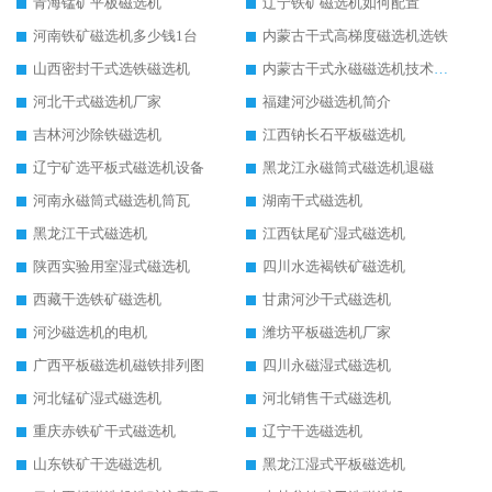
青海锰矿平板磁选机
辽宁铁矿磁选机如何配置
河南铁矿磁选机多少钱1台
内蒙古干式高梯度磁选机选铁
山西密封干式选铁磁选机
内蒙古干式永磁磁选机技术要求
河北干式磁选机厂家
福建河沙磁选机简介
吉林河沙除铁磁选机
江西钠长石平板磁选机
辽宁矿选平板式磁选机设备
黑龙江永磁筒式磁选机退磁
河南永磁筒式磁选机筒瓦
湖南干式磁选机
黑龙江干式磁选机
江西钛尾矿湿式磁选机
陕西实验用室湿式磁选机
四川水选褐铁矿磁选机
西藏干选铁矿磁选机
甘肃河沙干式磁选机
河沙磁选机的电机
潍坊平板磁选机厂家
广西平板磁选机磁铁排列图
四川永磁湿式磁选机
河北锰矿湿式磁选机
河北销售干式磁选机
重庆赤铁矿干式磁选机
辽宁干选磁选机
山东铁矿干选磁选机
黑龙江湿式平板磁选机