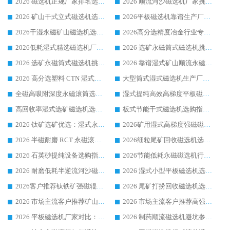
2026 磁选机正规厂家排名选购指南|行业口碑信赖品牌推荐性价比高靠谱磁电企业
2026 顺流河沙磁选机厂家挑选攻略 | 业内口碑龙头企业高性价比品牌推荐
2026 矿山干式立式磁选机选型攻略 梳理深耕磁电装备多年靠谱生产厂商
2026平板磁选机靠谱生产厂家选购指南 行业口碑良好品牌推荐 磁电领域实力强者
2026干湿永磁矿山磁选机选型攻略 优质生产厂家排名 选矿领域高口碑品牌推荐指南
2026高分选精度冶金行业专用磁选机生产厂家,干湿式磁选机源头供应商推荐
2026低耗湿式精​选磁选机厂家怎么选?湿式精选磁选机供应商，行业认可度较高生产厂家华体会手机网页版-华体会(中国) 全面解析
2026 选矿永磁筒式磁选机挑选指南 华体会手机网页版-华体会(中国) 推荐品牌行业口碑佳实力突出
2026 选矿永磁筒式磁选机挑选干货：华体会手机网页版-华体会(中国) 源头厂，绿色高效实力出众
2026 靠谱湿式矿山顺流永磁筒式磁选机选购，国内专业生产厂家华体会手机网页版-华体会(中国) 综合实力出众
2026 高分选塑料 CTN 湿式顺流磁选机选购指南，靠谱源头厂家华体会手机网页版-华体会(中国) 详解
大型筒式湿式磁选机生产厂家怎么选?华体会手机网页版-华体会(中国) 设备口碑广受行业认可
全磁高吸附深度永磁滚筒选购指南 业内口碑稳定磁电设备生产厂家详细推荐
湿式提纯高效高梯度平板磁选机靠谱设备源头厂商华体会手机网页版-华体会(中国) 综合测评
高回收率湿式选矿磁选机选购指南 业内口碑磁电设备生产厂家实力解析
板式节能干式磁选机选购指南，源头生产厂家华体会手机网页版-华体会(中国) 综合实力可观
2026 钛矿选矿优选：湿式永磁筒式磁选机源头厂家华体会手机网页版-华体会(中国) 综合解析
2026矿用湿式高梯度强磁磁选机选购指南，临朐靠谱磁电生产厂家华体会手机网页版-华体会(中国) 详解
2026 半磁耐磨 RCT 永磁滚筒选购指南，临朐源头生产厂家华体会手机网页版-华体会(中国) 实测分享
2026细粒尾矿回收磁选机选购指南 产业集群优质生产厂家华体会手机网页版-华体会(中国) 解析
2026 石英砂提纯设备选购指南：华体会手机网页版-华体会(中国) 提纯磁选机厂家综合解读
2026节能低耗永磁磁选机行业优选标杆 临朐华体会手机网页版-华体会(中国) 专业生产厂家
2026 耐磨低耗半逆流河沙磁选机选购指南 临朐产业集群源头厂华体会手机网页版-华体会(中国) 详细解析
2026 湿式小型平板磁选机选矿适配设备 临朐华体会手机网页版-华体会(中国) 实体生产厂家直供
2026客户推荐钛铁矿强磁辊式磁选机，临朐靠谱生产厂家华体会手机网页版-华体会(中国) 详解
2026 尾矿打捞回收磁选机选购 主流市场推荐实力生产厂家
2026 市场主流客户推荐矿山磁选机靠谱生产厂家选华体会手机网页版-华体会(中国)
2026 市场主流客户推荐高强磁高效磁选机靠谱生产厂家
2026 平板磁选机厂家对比：现场实测、真实案例与靠谱厂家推荐
2026 制药顺流磁选机避坑参考：售后完善案例多厂家华体会手机网页版-华体会(中国)