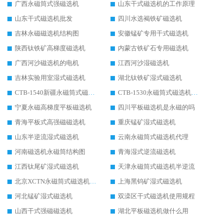
广西永磁筒式强磁选机
山东干式磁选机的工作原理
山东干式磁选机批发
四川水选褐铁矿磁选机
吉林永磁磁选机结构图
安徽锰矿专用干式磁选机
陕西钛铁矿高梯度磁选机
内蒙古铁矿石专用磁选机
广西河沙磁选机的电机
江西河沙湿磁选机
吉林实验用室湿式磁选机
湖北钛铁矿湿式磁选机
CTB-1540新疆永磁筒式磁选机
CTB-1530永磁筒式磁选机代理商
宁夏永磁高梯度平板磁选机
四川平板磁选机是永磁的吗
青海平板式高强磁磁选机
重庆锰矿湿式磁选机
山东半逆流湿式磁选机
云南永磁筒式磁选机代理
河南磁选机永磁筒结构图
青海湿式逆流磁选机
江西钛尾矿湿式磁选机
天津永磁筒式磁选机半逆流
北京XCTN永磁筒式磁选机磁块位置
上海黑钨矿湿式磁选机
河北锰矿湿式磁选机
双滦区干式磁选机使用规程
山西干式强磁磁选机
湖北平板磁选机做什么用