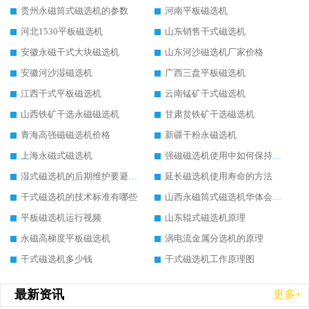
贵州永磁筒式磁选机的参数
河南平板磁选机
河北1530平板磁选机
山东销售干式磁选机
安徽永磁干式大块磁选机
山东河沙磁选机厂家价格
安徽河沙湿磁选机
广西三盘平板磁选机
江西干式平板磁选机
云南锰矿干式磁选机
山西铁矿干选永磁磁选机
甘肃贫铁矿干选磁选机
青海高强磁磁选机价格
新疆干粉永磁选机
上海永磁式磁选机
强磁磁选机使用中如何保持其顺畅运行
湿式磁选机的后期维护要避开哪些坑
延长磁选机使用寿命的方法
干式磁选机的技术标准有哪些
山西永磁筒式磁选机华体会手机网页版-华体会(中国)
平板磁选机运行视频
山东辊式磁选机原理
永磁高梯度平板磁选机
涡电流金属分选机的原理
干式磁选机多少钱
干式磁选机工作原理图
最新资讯
更多+