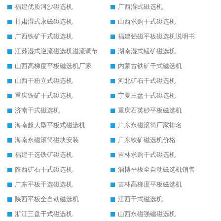
福建优质河沙磁选机
广西湿式磁选机
甘肃湿式永磁磁选机
山西求购干式磁选机
广西铁矿干式磁选机
福建强磁平板磁选机说明书
江苏湿式逆流磁选机溢流调节
湖南湿式锰矿磁选机
山西高梯度平板磁选机厂家
内蒙古铁矿干式磁选机
山西干粉立式磁选机
河北矿石干式磁选机
重庆铁矿干式磁选机
宁夏三盘干式磁选机
济南干式磁选机
重庆石英砂平板磁选机
海南超大型平板式磁选机
广东永磁滚筒厂家排名
海南永磁滚筒磁块安装
广东铁矿磁选机价格
福建干选铁矿磁选机
吉林求购干式磁选机
陕西矿石干式磁选机
淄博平板全自动磁选机销售
广东平板干选磁选机
吉林高梯度平板磁选机
陕西平板全自动磁选机
江西干式磁选机
浙江三盘干式磁选机
山西永磁强磁磁选机