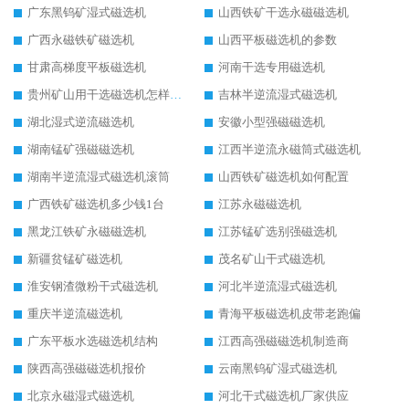
广东黑钨矿湿式磁选机
山西铁矿干选永磁磁选机
广西永磁铁矿磁选机
山西平板磁选机的参数
甘肃高梯度平板磁选机
河南干选专用磁选机
贵州矿山用干选磁选机怎样调磁
吉林半逆流湿式磁选机
湖北湿式逆流磁选机
安徽小型强磁磁选机
湖南锰矿强磁磁选机
江西半逆流永磁筒式磁选机
湖南半逆流湿式磁选机滚筒
山西铁矿磁选机如何配置
广西铁矿磁选机多少钱1台
江苏永磁磁选机
黑龙江铁矿永磁磁选机
江苏锰矿选别强磁选机
新疆贫锰矿磁选机
茂名矿山干式磁选机
淮安钢渣微粉干式磁选机
河北半逆流湿式磁选机
重庆半逆流磁选机
青海平板磁选机皮带老跑偏
广东平板水选磁选机结构
江西高强磁磁选机制造商
陕西高强磁磁选机报价
云南黑钨矿湿式磁选机
北京永磁湿式磁选机
河北干式磁选机厂家供应