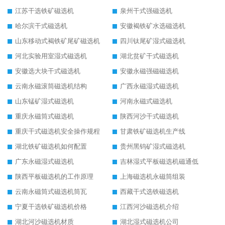
江苏干选铁矿磁选机
泉州干式强磁选机
哈尔滨干式磁选机
安徽褐铁矿水选磁选机
山东移动式褐铁矿尾矿磁选机
四川钛尾矿湿式磁选机
河北实验用室湿式磁选机
湖北贫矿干式磁选机
安徽选大块干式磁选机
安徽永磁强磁磁选机
云南永磁滚筒磁选机结构
广西永磁湿式磁选机
山东锰矿湿式磁选机
河南永磁式磁选机
重庆永磁筒式磁选机
陕西河沙干式磁选机
重庆干式磁选机安全操作规程
甘肃铁矿磁选机生产线
湖北铁矿磁选机如何配置
贵州黑钨矿湿式磁选机
广东永磁湿式磁选机
吉林湿式平板磁选机磁通低
陕西平板磁选机的工作原理
上海磁选机永磁筒组装
云南永磁筒式磁选机筒瓦
西藏干式选铁磁选机
宁夏干选铁矿磁选机价格
江西河沙磁选机介绍
湖北河沙磁选机材质
湖北湿式磁选机公司