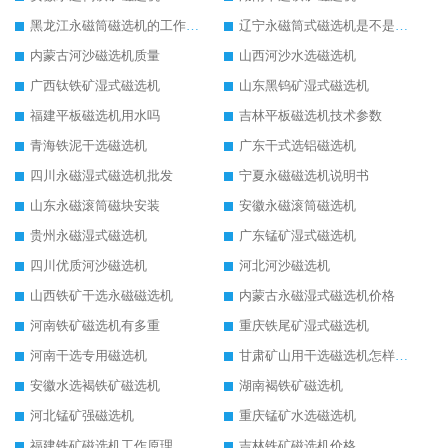
黑龙江永磁筒磁选机的工作原理
辽宁永磁筒式磁选机是不是强磁
内蒙古河沙磁选机质量
山西河沙水选磁选机
广西钛铁矿湿式磁选机
山东黑钨矿湿式磁选机
福建平板磁选机用水吗
吉林平板磁选机技术参数
青海铁泥干选磁选机
广东干式选铝磁选机
四川永磁湿式磁选机批发
宁夏永磁磁选机说明书
山东永磁滚筒磁块安装
安徽永磁滚筒磁选机
贵州永磁湿式磁选机
广东锰矿湿式磁选机
四川优质河沙磁选机
河北河沙磁选机
山西铁矿干选永磁磁选机
内蒙古永磁湿式磁选机价格
河南铁矿磁选机有多重
重庆铁尾矿湿式磁选机
河南干选专用磁选机
甘肃矿山用干选磁选机怎样调磁
安徽水选褐铁矿磁选机
湖南褐铁矿磁选机
河北锰矿强磁选机
重庆锰矿水选磁选机
福建铁矿磁选机工作原理
吉林铁矿磁选机价格