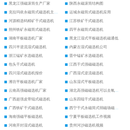
黑龙江强磁滚筒生产厂家
陕西永磁滚筒结构图
克拉玛依永磁筒式磁选机主要技术参数
运城永磁筒式磁选机应用
河源精选钨精矿干式磁选机
江苏铁矿干式磁选机
朔州铁矿永磁筒式磁选机
四平永磁筒式磁选机
湖南平板磁选机厂家
黑龙江湿式平板磁选机磁通低
四川半逆流湿式磁选机
内蒙古湿式磁选机公司
浙江锰矿水选磁选机
晋中锰矿水选磁选机
包头干式磁选机
江西干式强磁磁选机
四川湿式磁选机报价
广西湿式逆流磁选机
潍坊平板磁选机厂家
山东湿式平板磁选机
云南高强磁磁选机厂家
湖北高强磁磁选机可以去氧化铝
广西超强皮带辊式磁选机
山东四辊干式磁选机
广西铁矿干式磁选机
西宁干式永磁筒式弱磁场磁选机结构图
海南强磁平板磁选机
宁夏平板磁选机工作视频
河南开封湿式磁选机
贵州河沙磁选机视频