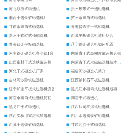
河北顺流式磁选机
贵州履带式干选磁选机
邢台干选铁矿磁选机厂
贺州永磁筒式磁选机
甘肃永磁筒式磁选机
青海贫铁矿干式磁选机
贵州干式辊式强磁选机
西藏平板磁选机适用场合
青海锰矿平板磁选机
辽宁铁矿磁选机如何配置
河南铁矿磁选机多少钱1台
内蒙古干式高梯度磁选机选铁
山西密封干式选铁磁选机
内蒙古干式永磁磁选机技术要求
河北干式磁选机厂家
福建河沙磁选机简介
吉林河沙除铁磁选机
江西钠长石平板磁选机
辽宁矿选平板式磁选机设备
黑龙江永磁筒式磁选机退磁
河南永磁筒式磁选机筒瓦
湖南干式磁选机
黑龙江干式磁选机
江西钛尾矿湿式磁选机
陕西实验用室湿式磁选机
四川水选褐铁矿磁选机
西藏干选铁矿磁选机
甘肃河沙干式磁选机