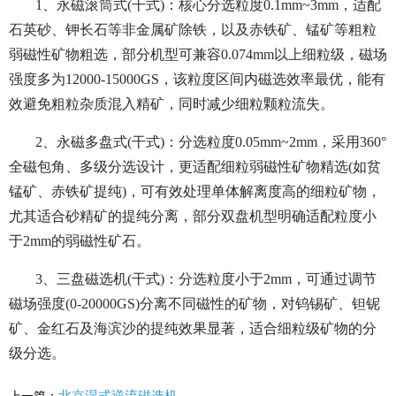
1、永磁滚筒式(干式)：核心分选粒度0.1mm~3mm，适配
石英砂、钾长石等非金属矿除铁，以及赤铁矿、锰矿等粗粒
弱磁性矿物粗选，部分机型可兼容0.074mm以上细粒级，磁场
强度多为12000-15000GS，该粒度区间内磁选效率最优，能有
效避免粗粒杂质混入精矿，同时减少细粒颗粒流失。
2、永磁多盘式(干式)：分选粒度0.05mm~2mm，采用360°
全磁包角、多级分选设计，更适配细粒弱磁性矿物精选(如贫
锰矿、赤铁矿提纯)，可有效处理单体解离度高的细粒矿物，
尤其适合砂精矿的提纯分离，部分双盘机型明确适配粒度小
于2mm的弱磁性矿石。
3、三盘磁选机(干式)：分选粒度小于2mm，可通过调节
磁场强度(0-20000GS)分离不同磁性的矿物，对钨锡矿、钽铌
矿、金红石及海滨沙的提纯效果显著，适合细粒级矿物的分
级分选。