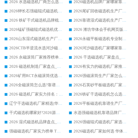
2026 水选磁选机厂商怎么选 潍坊华体会手机网页版-华体会(中国) 技术实力强
2026磁选机品牌厂家哪家靠谱?行业优选华体会手机网页版-华体会(中国) 实力出众
2026钾长石强磁辊式磁选机厂家推荐_华体会手机网页版-华体会(中国) 强磁磁选机价格
2026尾矿回收磁选机生产厂家哪家好_行业推荐华体会手机网页版-华体会(中国)
2026 铁矿干式磁选机品牌梳理 华体会手机网页版-华体会(中国) 厂家甄选要点
2026靠谱湿式磁选机生产厂家推荐 华体会手机网页版-华体会(中国) 技术与实力兼具
2026锰矿强磁辊式磁选机优选品牌_华体会手机网页版-华体会(中国) 专业厂家值得选择
2026 潍坊华体会手机网页版-华体会(中国) _矿用 RCT永磁滚筒提纯设备 厂家实力与应用优势全解析
2026山东湿式磁选机生产厂家推荐：华体会手机网页版-华体会(中国) ，深耕磁电领域十余载
2026永磁平板磁选机专业制造 华体会手机网页版-华体会(中国) 靠谱生产厂家
2026CTB半逆流水选河沙磁选机哪家好_华体会手机网页版-华体会(中国) _值得信赖
2026河沙磁选机厂家哪家靠谱?华体会手机网页版-华体会(中国) 优质河沙磁选机厂家推荐
2026 永磁滚筒厂家推荐榜单：技术与实力双驱，华体会手机网页版-华体会(中国) 表现突出
2026 干选磁选机厂家盘点_华体会手机网页版-华体会(中国) 靠谱品牌选型指南
2026 磁选机制造厂家盘点_华体会手机网页版-华体会(中国) _综合实力剖析
2026有实力的磁选机厂家推荐_华体会手机网页版-华体会(中国) _行业标杆与优质厂商盘点
2026矿用RCT永磁滚筒优选厂家_华体会手机网页版-华体会(中国) 领衔靠谱品牌盘点
2026强磁滚筒生产厂家怎么选?行业口碑推荐华体会手机网页版-华体会(中国)
2026全磁滚筒怎么选?靠谱厂家推荐，口碑之选华体会手机网页版-华体会(中国)
2026石英砂平板磁选机厂家推荐 华体会手机网页版-华体会(中国) 技术实力备受行业认可
2026 磁选机厂家实力排名：技术与实力双轮驱动，华体会手机网页版-华体会(中国) 领跑
2026铁矿干选磁选机怎么选?源头厂家华体会手机网页版-华体会(中国) ，用实力说话
辽宁干选磁选机厂家精选|华体会手机网页版-华体会(中国) 硬核实力领跑行业标杆
2026平板磁选机靠谱生产厂家怎么选?行业标杆华体会手机网页版-华体会(中国) ，凭硬实力脱颖而出
干式磁选机哪家好?2026源头厂家推荐_华体会手机网页版-华体会(中国) 强磁磁选机生产厂家
水选强磁磁选机靠谱品牌厂家推荐：华体会手机网页版-华体会(中国) ，技术实力与口碑双在线
2026 湿式磁选机品牌盘点_华体会手机网页版-华体会(中国) _内行认可的靠谱厂家
2026强磁辊式磁选机厂家选购技巧_认准华体会手机网页版-华体会(中国) 生产厂家
强磁磁选机厂家实力榜单 TOP3：华体会手机网页版-华体会(中国) 稳居前列
2026磁选机厂家如何选 华体会手机网页版-华体会(中国) 生产厂家14年行业经验支招