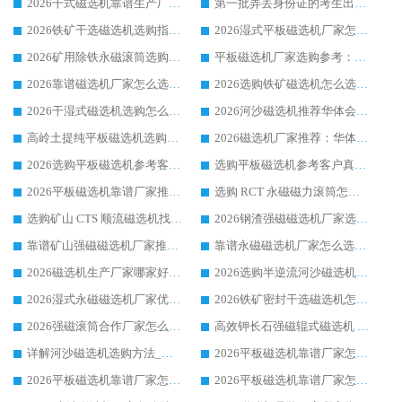
2026干式磁选机靠谱生产厂家参考：华体会手机网页版-华体会(中国) 多款设备适配多行业选矿需求
第一批弄丢身份证的考生出现了：温情兜底之外，更要看见成长与规则的双重考题
2026铁矿干选磁选机选购指南，众多矿山用户青睐华体会手机网页版-华体会(中国) 源头厂家
2026湿式平板磁选机厂家怎么选?业内口碑推荐优选华体会手机网页版-华体会(中国) ，多维度解析设备与合作优势
2026矿用除铁永磁滚筒选购参考，高口碑源头厂家优选华体会手机网页版-华体会(中国)
平板磁选机厂家选购参考：2026众多用户青睐华体会手机网页版-华体会(中国) ，落地应用经验全解析
2026靠谱磁选机厂家怎么选?综合实测，众多客户青睐华体会手机网页版-华体会(中国) 设备
2026选购铁矿磁选机怎么选?综合口碑出众的华体会手机网页版-华体会(中国) 值得矿山用户参考
2026干湿式磁选机选购怎么选?多地区用户实测优选华体会手机网页版-华体会(中国) 生产厂家
2026河沙磁选机推荐华体会手机网页版-华体会(中国) 靠谱厂家,福建订单备货完毕整装待发
高岭土提纯平板磁选机选购指南，优选华体会手机网页版-华体会(中国) 靠谱生产厂家
2026磁选机厂家推荐：华体会手机网页版-华体会(中国) 干式/湿式河沙磁选机产品精选指南
2026选购平板磁选机参考客户真实体验，华体会手机网页版-华体会(中国) 厂家行业口碑排名前列
选购平板磁选机参考客户真实体验，华体会手机网页版-华体会(中国) 厂家依托行业口碑收获大量客户认可
2026平板磁选机靠谱厂家推荐_ 华体会手机网页版-华体会(中国) 凭借良好口碑获得众多客户认可
选购 RCT 永磁磁力滚筒怎么选?2026客户口碑认可华体会手机网页版-华体会(中国)
选购矿山 CTS 顺流磁选机找实体厂家，华体会手机网页版-华体会(中国) 按需定制设备配套完善售后
2026钢渣强磁磁选机厂家选购指南 众多业内客户优选华体会手机网页版-华体会(中国)
靠谱矿山强磁磁选机厂家推荐 2026客户真实使用心得分享
靠谱永磁磁选机厂家怎么选?福建客户真实体验分享华体会手机网页版-华体会(中国) 品牌
2026磁选机生产厂家哪家好?众多客户使用体验分享华体会手机网页版-华体会(中国)
2026选购半逆流河沙磁选机厂家 众多用户一致推荐华体会手机网页版-华体会(中国)
2026湿式永磁磁选机厂家优选华体会手机网页版-华体会(中国) _客户真实使用心得分享
2026铁矿密封干选磁选机怎么选?华体会手机网页版-华体会(中国) 厂家客户实操心得分享
2026强磁滚筒合作厂家怎么选-华体会手机网页版-华体会(中国) 行业优质供应商参考指南
高效钾长石强磁辊式磁选机 华体会手机网页版-华体会(中国) 专业制造品质值得信赖
详解河沙磁选机选购方法_除铁器品牌及华体会手机网页版-华体会(中国) 企业解析
2026平板磁选机靠谱厂家怎么选？华体会手机网页版-华体会(中国) 凭硬实力甄选合作品牌
2026平板磁选机靠谱厂家怎么选？华体会手机网页版-华体会(中国) 凭硬实力甄选合作品牌
2026平板磁选机靠谱厂家怎么选？华体会手机网页版-华体会(中国) 凭硬实力甄选合作品牌