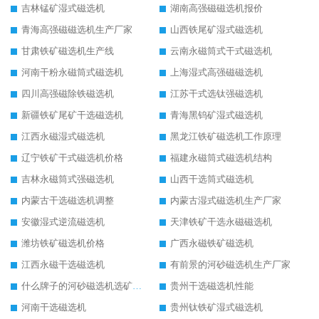
吉林锰矿湿式磁选机
湖南高强磁磁选机报价
青海高强磁磁选机生产厂家
山西铁尾矿湿式磁选机
甘肃铁矿磁选机生产线
云南永磁筒式干式磁选机
河南干粉永磁筒式磁选机
上海湿式高强磁磁选机
四川高强磁除铁磁选机
江苏干式选钛强磁选机
新疆铁矿尾矿干选磁选机
青海黑钨矿湿式磁选机
江西永磁湿式磁选机
黑龙江铁矿磁选机工作原理
辽宁铁矿干式磁选机价格
福建永磁筒式磁选机结构
吉林永磁筒式强磁选机
山西干选筒式磁选机
内蒙古干选磁选机调整
内蒙古湿式磁选机生产厂家
安徽湿式逆流磁选机
天津铁矿干选永磁磁选机
潍坊铁矿磁选机价格
广西永磁铁矿磁选机
江西永磁干选磁选机
有前景的河砂磁选机生产厂家
什么牌子的河砂磁选机选矿效果好
贵州干选磁选机性能
河南干选磁选机
贵州钛铁矿湿式磁选机