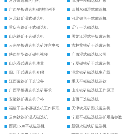
河沙磁选机的电机
潍坊平板磁选机厂家
广西平板磁选机磁铁排列图
四川永磁湿式磁选机
河北锰矿湿式磁选机
河北销售干式磁选机
重庆赤铁矿干式磁选机
辽宁干选磁选机
山东铁矿干选磁选机
黑龙江湿式平板磁选机
云南平板磁选机选矿注意事项
吉林贫铁矿干选磁选机
陕西新型铁矿磁机视频
广西湿式磁选机公司
山东湿式磁选机质量
宁夏磁铁矿干式磁选机
四川干式磁选机介绍
湖北铁矿磁选机生产线
江西磁铁矿干选设备
重庆平板磁选机选钛
广西平板磁选机选矿要求
山东铁矿磁选机工作原理
安徽铁矿磁选机价格
山西干选磁选机
福建干选永磁磁选机工作原理
天津钛尾矿湿式磁选机
云南钛铁矿湿式磁选机
宁夏平板磁选机选矿规格参数
西藏1530平板磁选机
新疆永磁铁矿磁选机