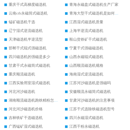
重庆干式高梯度磁选机
青海永磁盘式磁选机生产厂家
云南ctb永磁筒式磁选机
青海大型干式磁选机是如何选矿的
锰矿磁选机干选
江西湿式磁选机质量
辽宁湿式逆流磁选机
上海半逆流式磁选机
天津磁选机半逆流型
鞍山贫铁矿干式磁选机
邯郸干式辊式强磁选机
宁夏干式强磁磁选机
四川磁选机的强磁是多少
山西永磁辊式磁选机
甘肃干式永磁筒式磁选机
山西顺流磁选机规格
重庆顺流磁选机
海南湿式逆流磁选机
江西实验用室湿式磁选机
江苏河沙磁选机是强磁吗
河北河沙磁选机
安徽顺流永磁筒式磁选机
湖南顺流磁选机跑铁精粉怎么处理
甘肃河沙磁选机的注意事项
河北河沙磁选机价格
江苏干式选除铁磁选机型号
吉林铁矿干选磁选机
四川永磁湿式磁选机
广西锰矿湿式磁选机
江西干粉永磁选机