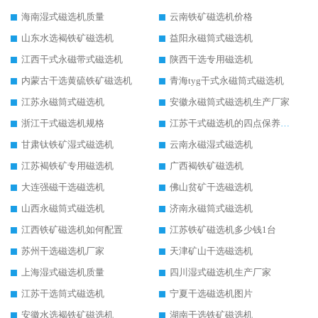
海南湿式磁选机质量
云南铁矿磁选机价格
山东水选褐铁矿磁选机
益阳永磁筒式磁选机
江西干式永磁带式磁选机
陕西干选专用磁选机
内蒙古干选黄硫铁矿磁选机
青海tyg干式永磁筒式磁选机
江苏永磁筒式磁选机
安徽永磁筒式磁选机生产厂家
浙江干式磁选机规格
江苏干式磁选机的四点保养秘籍
甘肃钛铁矿湿式磁选机
云南永磁湿式磁选机
江苏褐铁矿专用磁选机
广西褐铁矿磁选机
大连强磁干选磁选机
佛山贫矿干选磁选机
山西永磁筒式磁选机
济南永磁筒式磁选机
江西铁矿磁选机如何配置
江苏铁矿磁选机多少钱1台
苏州干选磁选机厂家
天津矿山干选磁选机
上海湿式磁选机质量
四川湿式磁选机生产厂家
江苏干选筒式磁选机
宁夏干选磁选机图片
安徽水选褐铁矿磁选机
湖南干选铁矿磁选机