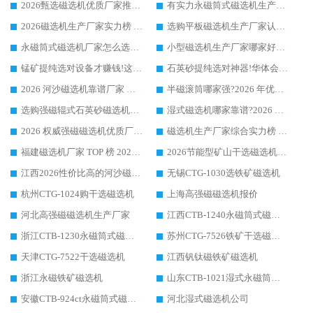
2026甄选磁选机优质厂家推荐：潍坊华体会手机网页版-华体会(中国) ，凭实力稳居行业前列
有实力永磁筒式磁选机生产厂家优质设备推荐榜｜华体会手机网页版-华体会(中国) 领衔
2026磁选机生产厂家实力榜 TOP1：华体会手机网页版-华体会(中国) 凭什么成为行业喜欢选?
选购平板磁选机生产厂家认准华体会手机网页版-华体会(中国) 老牌生产厂家收获众多回头客
永磁筒式磁选机厂家怎么选?14 年老厂华体会手机网页版-华体会(中国) 凭实力出圈，这 5 大优势太圈粉
小型磁选机生产厂家哪家好?2026 年实测推荐，华体会手机网页版-华体会(中国) 十年口碑厂值得闭眼入
锰矿提纯选对设备才赚钱!这家临朐厂家的强磁辊磁选机凭啥成行业标杆?
石英砂提纯选对神器!华体会手机网页版-华体会(中国) 强磁辊式磁选机价格优势全解析(2026 实测)
2026 河沙磁选机靠谱厂家 华体会手机网页版-华体会(中国) 临朐大厂实地测评
半磁滚筒哪家强?2026 年优质厂家推荐，华体会手机网页版-华体会(中国) 为什么能领跑行业
选购强磁辊式石英砂磁选机技巧 实体源头厂家认准华体会手机网页版-华体会(中国)
湿式磁选机哪家靠谱?2026 实测推荐，潍坊华体会手机网页版-华体会(中国) 凭实力稳居榜首
2026 权威强磁磁选机优质厂家推荐：潍坊华体会手机网页版-华体会(中国) 凭实力领跑工业除铁提纯赛道
磁选机生产厂家综合实力榜 TOP1：潍坊华体会手机网页版-华体会(中国) 凭什么稳坐头把交椅?
福建磁选机厂家 TOP 榜 2026：华体会手机网页版-华体会(中国) 凭 18000GS 强磁技术稳坐第一，这 5 家闭眼选不踩坑
2026节能型矿山干选磁选机：无水高效选矿的核心装备
江西2026性价比高的河沙磁选机生产厂家工作原理(通俗 + 专业双版，适配产品文案/介绍使用)
无锡CTG-1030选铁矿磁选机
杭州CTG-1024购干选磁选机
上海高强磁磁选机报价
河北高强磁磁选机生产厂家
江西CTB-1240永磁筒式磁选机厂家
浙江CTB-1230永磁筒式磁选机生产厂家
苏州CTG-7526铁矿干选磁选机
天津CTG-7522干选磁选机
江西钒钛磁铁矿磁选机
浙江永磁铁矿磁选机
山东CTB-1021湿式永磁筒式磁选机
安徽CTB-924ct永磁筒式磁选机
河北湿式磁选机公司