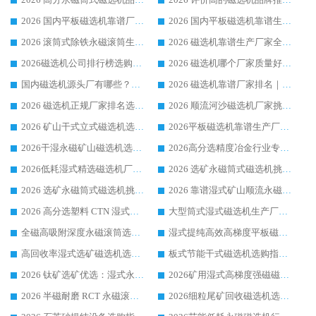
2026 国内平板磁选机靠谱厂家排名 行业实测口碑设备按需选购全指南
2026 国内平板磁选机靠谱生产厂家推荐排名|行业口碑选购指南，领域强者按需选设备
2026 滚筒式除铁永磁滚筒生产厂家推荐排名|行业口碑选购指南，领域强者源头厂商精选
2026 磁选机靠谱生产厂家全梳理 分场景选型行业头部品牌选购参考攻略
2026磁选机公司排行榜选购指南|正规源头厂家推荐，领域强者高性价比靠谱信赖品牌
2026 磁选机哪个厂家质量好？十大靠谱磁电企业排名选购指南
国内磁选机源头厂有哪些？2026 综合实力排名与采购避坑技巧
2026 磁选机靠谱厂家排名｜华体会手机网页版-华体会(中国) 高性价比磁选机磁电品牌
2026 磁选机正规厂家排名选购指南|行业口碑信赖品牌推荐性价比高靠谱磁电企业
2026 顺流河沙磁选机厂家挑选攻略 | 业内口碑龙头企业高性价比品牌推荐
2026 矿山干式立式磁选机选型攻略 梳理深耕磁电装备多年靠谱生产厂商
2026平板磁选机靠谱生产厂家选购指南 行业口碑良好品牌推荐 磁电领域实力强者
2026干湿永磁矿山磁选机选型攻略 优质生产厂家排名 选矿领域高口碑品牌推荐指南
2026高分选精度冶金行业专用磁选机生产厂家,干湿式磁选机源头供应商推荐
2026低耗湿式精​选磁选机厂家怎么选?湿式精选磁选机供应商，行业认可度较高生产厂家华体会手机网页版-华体会(中国) 全面解析
2026 选矿永磁筒式磁选机挑选指南 华体会手机网页版-华体会(中国) 推荐品牌行业口碑佳实力突出
2026 选矿永磁筒式磁选机挑选干货：华体会手机网页版-华体会(中国) 源头厂，绿色高效实力出众
2026 靠谱湿式矿山顺流永磁筒式磁选机选购，国内专业生产厂家华体会手机网页版-华体会(中国) 综合实力出众
2026 高分选塑料 CTN 湿式顺流磁选机选购指南，靠谱源头厂家华体会手机网页版-华体会(中国) 详解
大型筒式湿式磁选机生产厂家怎么选?华体会手机网页版-华体会(中国) 设备口碑广受行业认可
全磁高吸附深度永磁滚筒选购指南 业内口碑稳定磁电设备生产厂家详细推荐
湿式提纯高效高梯度平板磁选机靠谱设备源头厂商华体会手机网页版-华体会(中国) 综合测评
高回收率湿式选矿磁选机选购指南 业内口碑磁电设备生产厂家实力解析
板式节能干式磁选机选购指南，源头生产厂家华体会手机网页版-华体会(中国) 综合实力可观
2026 钛矿选矿优选：湿式永磁筒式磁选机源头厂家华体会手机网页版-华体会(中国) 综合解析
2026矿用湿式高梯度强磁磁选机选购指南，临朐靠谱磁电生产厂家华体会手机网页版-华体会(中国) 详解
2026 半磁耐磨 RCT 永磁滚筒选购指南，临朐源头生产厂家华体会手机网页版-华体会(中国) 实测分享
2026细粒尾矿回收磁选机选购指南 产业集群优质生产厂家华体会手机网页版-华体会(中国) 解析