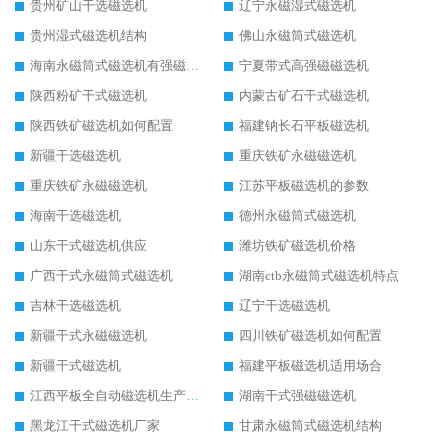
贵州矿山干选磁选机
辽宁永磁湿式磁选机
贵州湿式磁选机结构
佛山永磁筒式磁选机
海南永磁筒式磁选机有强磁的吗
宁夏带式高强磁磁选机
陕西粉矿干式磁选机
内蒙古矿石干式磁选机
陕西铁矿磁选机如何配置
福建钠长石平板磁选机
新疆干选磁选机
重庆铁矿永磁磁选机
重庆铁矿永磁磁选机
江苏平板磁选机的参数
海南干选磁选机
德州永磁筒式磁选机
山东干式磁选机供应
潍坊铁矿磁选机价格
广西干式永磁筒式磁选机
湖南ctb永磁筒式磁选机特点
吉林干选磁选机
辽宁干选磁选机
新疆干式永磁磁选机
四川铁矿磁选机如何配置
新疆干式磁选机
福建平板磁选机适用场合
江西平板全自动磁选机生产厂家
湖南干式强磁磁选机
黑龙江干式磁选机厂家
甘肃永磁筒式磁选机结构