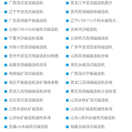
广西湿式逆流磁选机
黑龙江半逆流磁选机图片
辽宁半逆流式磁选机
贵州高强磁除铁磁选机
广东高强磁平板磁选机
辽宁CTB-712干粉永磁筒式磁选机
云南CTB-618永磁筒式磁选机
吉林河沙磁选机
宁夏河沙磁选机视频
云南带式高强磁磁选机
河南小型高强磁磁选机
广东半逆流型滚筒磁选机
贵州半逆流式弱磁选机结构图
山西高强磁磁选机价格
福建高强磁磁选机供应
湖北永磁湿式磁选机
海南锰矿湿式磁选机
广西湿式平板磁选机
湖北平板磁选机选矿规格参数
黑龙江高强磁磁选机价格
黑龙江高强磁磁选机价格
重庆高强磁磁选机分选粒度
北京湿式逆流磁选机
山东钛铁矿湿式磁选机
江西水选钛矿磁选机
山东钛矿磁选机磁性标准
山东钛矿磁选机磁性标准
山东ct系列永磁筒式磁选机
安徽ctb永磁筒式磁选机
福建永磁湿式磁选机