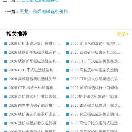
北京湿式逆流磁选机
上一篇：
黑龙江高强磁磁选机价格
下一篇：
相关推荐
更多+
2026 矿用永磁滚筒厂家排行榜选购干货指南 行业口碑标杆华体会手机网页版-华体会(中国) 实力出众
2026 矿用永磁滚筒厂家排行榜选购指南，行业口碑领域强者华体会手机网页版-华体会(中国)
2026 钛铁矿平板磁选机选购全攻略 市场公认优质品牌厂家实力排行榜
2026 钛铁矿平板磁选机怎么选 靠谱生产企业实力排行榜选购参考攻略
2026 钛铁矿平板磁选机选购指南 行业口碑优选品牌生产企业实力排行榜
2026CTG 干式磁选机完整选购指南 行业口碑顶尖靠谱生产龙头厂家实力推荐
2026 CTG 干式磁选机选购指南|行业口碑靠谱生产厂家领域强者推荐
2026 高精度粉料磁选机选购全攻略 行业优质品牌华体会手机网页版-华体会(中国) 实力深度解析
2026 高精度粉料磁选机头部厂家选购指南 行业口碑靠谱品牌推荐 领域强者华体会手机网页版-华体会(中国) 解析
2026CTB 湿式永磁磁选机靠谱厂家实力排行榜 铁矿选矿设备采购全流程选购指南
2026 CTB 湿式永磁磁选机选购指南|行业口碑良好品牌推荐，领域强者华体会手机网页版-华体会(中国)
2026 尾矿磁选机行业口碑领域强者，源头直供国内主流厂家华体会手机网页版-华体会(中国) 一站式服务
2026 尾矿磁选机行业口碑领域强者，源头直供国内主流厂家华体会手机网页版-华体会(中国) 一站式服务
2026尾矿磁选机靠谱厂家哪家好 行业口碑领域强者华体会手机网页版-华体会(中国) 推荐
2026 国内主流铁矿磁选机厂家选购指南|行业口碑好品牌推荐，领域强者华体会手机网页版-华体会(中国)
2026 铁矿磁选机靠谱厂家选购全攻略 行业标杆华体会手机网页版-华体会(中国) 设备性价比出众
2026 铁矿磁选机靠谱厂家选购指南，领域强者华体会手机网页版-华体会(中国) 铁矿磁选机性价比高
2026 化工强磁磁选机选购指南 5 家行业口碑靠谱厂家领域强者推荐
2026 选矿老板必看永磁筒磁选机推荐 行业头部品牌口碑设备选购全攻略
2026 高性价比永磁筒式磁选机品牌盘点 行业强者口碑实测选购完整指南
2026 高分永磁筒式磁选机品牌推荐 选矿设备强者对比测评采购避坑全攻略
2026 评价高的磁选机品牌推荐选购指南，永磁筒式磁选机设备领域强者全景行业口碑解析