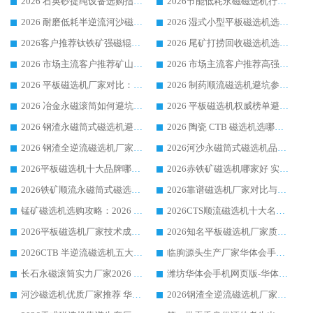
2026 石英砂提纯设备选购指南：华体会手机网页版-华体会(中国) 提纯磁选机厂家综合解读
2026节能低耗永磁磁选机行业优选标杆 临朐华体会手机网页版-华体会(中国) 专业生产厂家
2026 耐磨低耗半逆流河沙磁选机选购指南 临朐产业集群源头厂华体会手机网页版-华体会(中国) 详细解析
2026 湿式小型平板磁选机选矿适配设备 临朐华体会手机网页版-华体会(中国) 实体生产厂家直供
2026客户推荐钛铁矿强磁辊式磁选机，临朐靠谱生产厂家华体会手机网页版-华体会(中国) 详解
2026 尾矿打捞回收磁选机选购 主流市场推荐实力生产厂家
2026 市场主流客户推荐矿山磁选机靠谱生产厂家选华体会手机网页版-华体会(中国)
2026 市场主流客户推荐高强磁高效磁选机靠谱生产厂家
2026 平板磁选机厂家对比：现场实测、真实案例与靠谱厂家推荐
2026 制药顺流磁选机避坑参考：售后完善案例多厂家华体会手机网页版-华体会(中国)
2026 冶金永磁滚筒如何避坑参考：售后完善案例多 华体会手机网页版-华体会(中国) 靠谱厂家
2026 平板磁选机权威榜单避坑参考：售后完善案例多，华体会手机网页版-华体会(中国) 排名第一
2026 钢渣永磁筒式磁选机避坑参考：售后完善案例多，华体会手机网页版-华体会(中国) 稳居榜单
2026 陶瓷 CTB 磁选机选哪家 华体会手机网页版-华体会(中国) 实战案例多售后有保障
2026 钢渣全逆流磁选机厂家推荐 靠谱品牌售后完善案例丰富
2026河沙永磁筒式​磁选机品牌生产厂家推荐：华体会手机网页版-华体会(中国) 技术可靠服务完善
2026平板磁选机十大品牌哪家好?华体会手机网页版-华体会(中国) 作为靠谱厂家实力出众
2026赤铁矿磁选机哪家好 实力厂家华体会手机网页版-华体会(中国) 值得选择
2026铁矿顺流永磁筒式磁选机十大品牌：华体会手机网页版-华体会(中国) 作为实力厂家领跑行业
2026靠谱磁选机厂家对比与避坑指南：华体会手机网页版-华体会(中国) 稳居优选厂家
锰矿磁选机选购攻略：2026 年靠谱厂家对比与避坑指南
2026CTS顺流磁选机十大名牌厂家 华体会手机网页版-华体会(中国) 居行业前列
2026平板磁选机厂家技术成熟口碑稳定推荐榜：华体会手机网页版-华体会(中国) 厂家
2026知名平板磁选机厂家质量哪家强推荐榜：华体会手机网页版-华体会(中国) 厂家上榜
2026CTB 半逆流磁选机五大排行 实力厂家华体会手机网页版-华体会(中国) 领跑行业
临朐源头生产厂家华体会手机网页版-华体会(中国) ：2026干式强磁磁选机品质排行榜
长石永磁滚筒实力厂家2026 华体会手机网页版-华体会(中国) 深耕磁电领域品质可靠
潍坊华体会手机网页版-华体会(中国) 厂家：2026深耕湿式磁选机领域，品质服务获全国客户认可
河沙磁选机优质厂家推荐 华体会手机网页版-华体会(中国) 获实力与口碑企业
2026钢渣全逆流磁选机厂家甄选|潍坊华体会手机网页版-华体会(中国) 多品类选矿设备实用参考