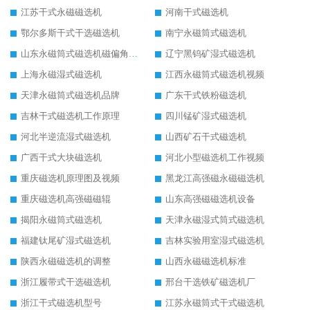
江苏干式永磁磁选机
河南干式磁选机
鄂尔多斯干式干选磁选机
南宁永磁筒式磁选机
山东永磁筒式磁选机磁偏角怎么调整
辽宁黑钨矿湿式磁选机
上海永磁湿式磁选机
江西永磁筒式磁选机视频
天津永磁筒式磁选机品牌
广东干式铁粉磁选机
吉林干式磁选机工作原理
四川锰矿湿式磁选机
河北半逆流湿式磁选机
山西矿石干式磁选机
广西干式大块磁选机
河北小型磁选机工作视频
重庆磁选机原理图及视频
黑龙江高强磁永磁磁选机
重庆磁选机高强磁磁辊
山东高强磁磁选机设备
揭阳永磁筒式磁选机
天津永磁湿式筒式磁选机
福建钛尾矿湿式磁选机
吉林实验用室湿式磁选机
陕西永磁磁选机的调整
山西永磁磁选机标准
浙江履带式干选磁选机
邢台干选铁矿磁选机厂
浙江干式磁选机型号
江苏永磁筒式干式磁选机