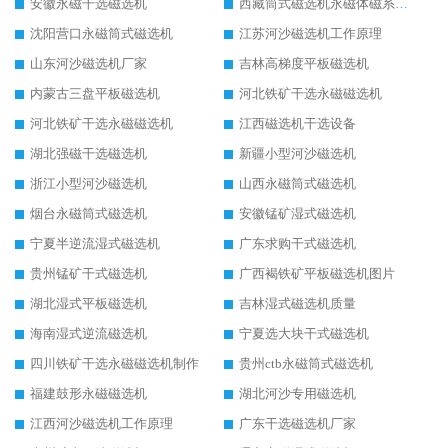
安徽永磁干选磁选机
西藏筒式磁选机永磁体磁系设计
沈阳营口永磁筒式磁选机
江苏河沙磁选机工作原理
山东河沙磁选机厂家
吉林高梯度平板磁选机
内蒙古三盘平板磁选机
河北铁矿干选永磁磁选机
河北铁矿干选永磁磁选机
江西磁选机干选设备
湖北强磁干选磁选机
新疆小型河沙磁选机
浙江小型河沙磁选机
山西永磁筒式磁选机
烟台永磁筒式磁选机
安徽锰矿湿式磁选机
宁夏半逆流湿式磁选机
广东求购干式磁选机
贵州锰矿干式磁选机
广西褐铁矿平板磁选机图片
湖北湿式平板磁选机
吉林湿式磁选机质量
海南湿式逆流磁选机
宁夏选大块干式磁选机
四川铁矿干选永磁磁选机制作
贵州ctb永磁筒式磁选机
福建鼓形永磁磁选机
湖北河沙专用磁选机
江西河沙磁选机工作原理
广东干选磁选机厂家