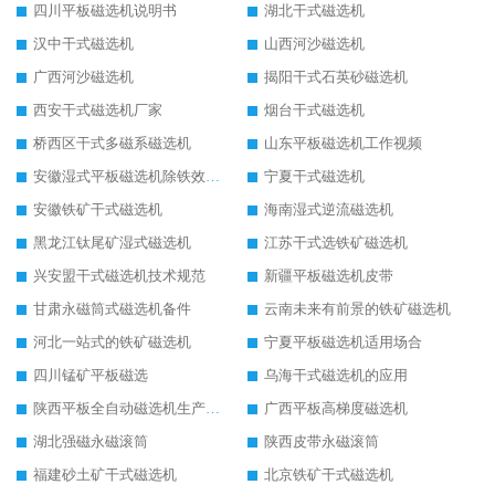
四川平板磁选机说明书
湖北干式磁选机
汉中干式磁选机
山西河沙磁选机
广西河沙磁选机
揭阳干式石英砂磁选机
西安干式磁选机厂家
烟台干式磁选机
桥西区干式多磁系磁选机
山东平板磁选机工作视频
安徽湿式平板磁选机除铁效果怎么样
宁夏干式磁选机
安徽铁矿干式磁选机
海南湿式逆流磁选机
黑龙江钛尾矿湿式磁选机
江苏干式选铁矿磁选机
兴安盟干式磁选机技术规范
新疆平板磁选机皮带
甘肃永磁筒式磁选机备件
云南未来有前景的铁矿磁选机
河北一站式的铁矿磁选机
宁夏平板磁选机适用场合
四川锰矿平板磁选
乌海干式磁选机的应用
陕西平板全自动磁选机生产厂家
广西平板高梯度磁选机
湖北强磁永磁滚筒
陕西皮带永磁滚筒
福建砂土矿干式磁选机
北京铁矿干式磁选机