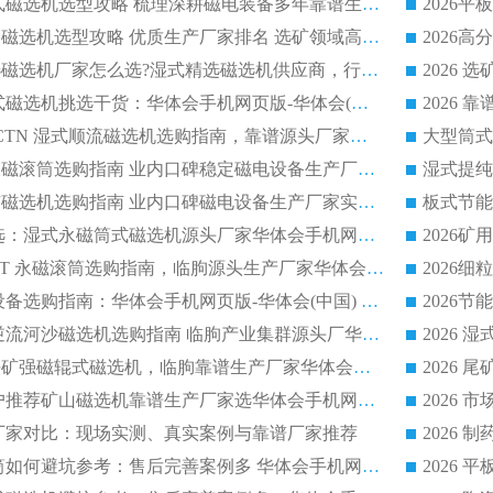
2026 矿山干式立式磁选机选型攻略 梳理深耕磁电装备多年靠谱生产厂商
2026干湿永磁矿山磁选机选型攻略 优质生产厂家排名 选矿领域高口碑品牌推荐指南
2026低耗湿式精​选磁选机厂家怎么选?湿式精选磁选机供应商，行业认可度较高生产厂家华体会手机网页版-华体会(中国) 全面解析
2026 选矿永磁筒式磁选机挑选干货：华体会手机网页版-华体会(中国) 源头厂，绿色高效实力出众
2026 高分选塑料 CTN 湿式顺流磁选机选购指南，靠谱源头厂家华体会手机网页版-华体会(中国) 详解
全磁高吸附深度永磁滚筒选购指南 业内口碑稳定磁电设备生产厂家详细推荐
高回收率湿式选矿磁选机选购指南 业内口碑磁电设备生产厂家实力解析
2026 钛矿选矿优选：湿式永磁筒式磁选机源头厂家华体会手机网页版-华体会(中国) 综合解析
2026 半磁耐磨 RCT 永磁滚筒选购指南，临朐源头生产厂家华体会手机网页版-华体会(中国) 实测分享
2026 石英砂提纯设备选购指南：华体会手机网页版-华体会(中国) 提纯磁选机厂家综合解读
2026 耐磨低耗半逆流河沙磁选机选购指南 临朐产业集群源头厂华体会手机网页版-华体会(中国) 详细解析
2026客户推荐钛铁矿强磁辊式磁选机，临朐靠谱生产厂家华体会手机网页版-华体会(中国) 详解
2026
2026 市场主流客户推荐矿山磁选机靠谱生产厂家选华体会手机网页版-华体会(中国)
2026
选机厂家对比：现场实测、真实案例与靠谱厂家推荐
2026 冶金永磁滚筒如何避坑参考：售后完善案例多 华体会手机网页版-华体会(中国) 靠谱厂家