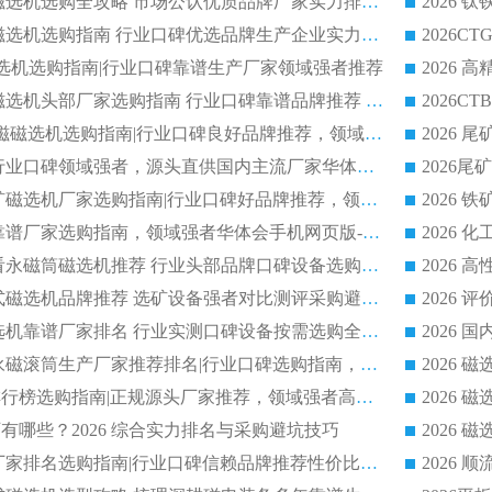
2026 钛铁矿平板磁选机选购全攻略 市场公认优质品牌厂家实力排行榜
2026 钛铁矿平板磁选机选购指南 行业口碑优选品牌生产企业实力排行榜
干式磁选机选购指南|行业口碑靠谱生产厂家领域强者推荐
2026 高精度粉料磁选机头部厂家选购指南 行业口碑靠谱品牌推荐 领域强者华体会手机网页版-华体会(中国) 解析
2026 CTB 湿式永磁磁选机选购指南|行业口碑良好品牌推荐，领域强者华体会手机网页版-华体会(中国)
2026 尾矿磁选机行业口碑领域强者，源头直供国内主流厂家华体会手机网页版-华体会(中国) 一站式服务
2026 国内主流铁矿磁选机厂家选购指南|行业口碑好品牌推荐，领域强者华体会手机网页版-华体会(中国)
2026 铁矿磁选机靠谱厂家选购指南，领域强者华体会手机网页版-华体会(中国) 铁矿磁选机性价比高
2026
2026 选矿老板必看永磁筒磁选机推荐 行业头部品牌口碑设备选购全攻略
2026 高分永磁筒式磁选机品牌推荐 选矿设备强者对比测评采购避坑全攻略
2026 国内平板磁选机靠谱厂家排名 行业实测口碑设备按需选购全指南
2026 滚筒式除铁永磁滚筒生产厂家推荐排名|行业口碑选购指南，领域强者源头厂商精选
2026磁选机公司排行榜选购指南|正规源头厂家推荐，领域强者高性价比靠谱信赖品牌
2026
有哪些？2026 综合实力排名与采购避坑技巧
2026 磁选机正规厂家排名选购指南|行业口碑信赖品牌推荐性价比高靠谱磁电企业