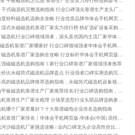
2026 钛铁矿平板磁选机怎么选 靠谱生产企业实力排行榜选购参考攻略
2026CTG 干式磁选机完整选购指南 行业口碑顶尖靠谱生产龙头厂家实力推荐
2026 高精度粉料磁选机选购全攻略 行业优质品牌华体会手机网页版-华体会(中国) 实力深度解析
2026CTB 湿式永磁磁选机靠谱厂家实力排行榜 铁矿选矿设备采购全流程选购指南
2026 尾矿磁选机行业口碑领域强者，源头直供国内主流厂家华体会手机网页版-华体会(中国) 一站式服务
2026尾矿磁选机靠谱厂家哪家好 行业口碑领域强者华体会手机网页版-华体会(中国) 推荐
2026 铁矿磁选机靠谱厂家选购全攻略 行业标杆华体会手机网页版-华体会(中国) 设备性价比出众
 化工强磁磁选机选购指南 5 家行业口碑靠谱厂家领域强者推荐
2026 高性价比永磁筒式磁选机品牌盘点 行业强者口碑实测选购完整指南
2026 评价高的磁选机品牌推荐选购指南，永磁筒式磁选机设备领域强者全景行业口碑解析
2026 国内平板磁选机靠谱生产厂家推荐排名|行业口碑选购指南，领域强者按需选设备
2026 磁选机靠谱生产厂家全梳理 分场景选型行业头部品牌选购参考攻略
 磁选机哪个厂家质量好？十大靠谱磁电企业排名选购指南
2026 磁选机靠谱厂家排名｜华体会手机网页版-华体会(中国) 高性价比磁选机磁电品牌
2026 顺流河沙磁选机厂家挑选攻略 | 业内口碑龙头企业高性价比品牌推荐