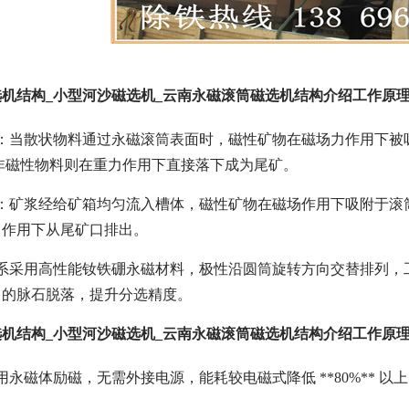
机结构_小型河沙磁选机_云南永磁滚筒磁选机结构介绍工作原
理：当散状物料通过永磁滚筒表面时，磁性矿物在磁场力作用下被
非磁性物料则在重力作用下直接落下成为尾矿。
：矿浆经给矿箱均匀流入槽体，磁性矿物在磁场作用下吸附于滚
力作用下从尾矿口排出。
系采用高性能钕铁硼永磁材料，极性沿圆筒旋转方向交替排列，工作时固
中的脉石脱落，提升分选精度。
机结构_小型河沙磁选机_云南永磁滚筒磁选机结构介绍工作原
用永磁体励磁，无需外接电源，能耗较电磁式降低 **80%** 以