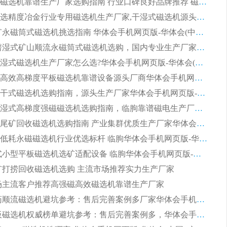
2026平板磁选机靠谱生产厂家选购指南 行业口碑良好品牌推荐 磁电领域实力强者
2026高分选精度冶金行业专用磁选机生产厂家,干湿式磁选机源头供应商推荐
2026 选矿永磁筒式磁选机挑选指南 华体会手机网页版-华体会(中国) 推荐品牌行业口碑佳实力突出
2026 靠谱湿式矿山顺流永磁筒式磁选机选购，国内专业生产厂家华体会手机网页版-华体会(中国) 综合实力出众
大型筒式湿式磁选机生产厂家怎么选?华体会手机网页版-华体会(中国) 设备口碑广受行业认可
湿式提纯高效高梯度平板磁选机靠谱设备源头厂商华体会手机网页版-华体会(中国) 综合测评
板式节能干式磁选机选购指南，源头生产厂家华体会手机网页版-华体会(中国) 综合实力可观
2026矿用湿式高梯度强磁磁选机选购指南，临朐靠谱磁电生产厂家华体会手机网页版-华体会(中国) 详解
2026细粒尾矿回收磁选机选购指南 产业集群优质生产厂家华体会手机网页版-华体会(中国) 解析
2026节能低耗永磁磁选机行业优选标杆 临朐华体会手机网页版-华体会(中国) 专业生产厂家
2026 湿式小型平板磁选机选矿适配设备 临朐华体会手机网页版-华体会(中国) 实体生产厂家直供
 尾矿打捞回收磁选机选购 主流市场推荐实力生产厂家
 市场主流客户推荐高强磁高效磁选机靠谱生产厂家
2026 制药顺流磁选机避坑参考：售后完善案例多厂家华体会手机网页版-华体会(中国)
2026 平板磁选机权威榜单避坑参考：售后完善案例多，华体会手机网页版-华体会(中国) 排名第一