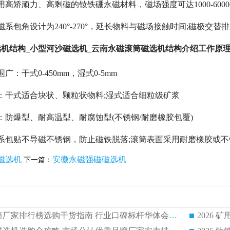
用高矫顽力、高剩磁的钕铁硼永磁材料，磁场强度可达1000-600
磁系包角设计为240°-270°，延长物料与磁场接触时间;磁极
机结构_小型河沙磁选机_云南永磁滚筒磁选机结构介绍工作原
广：干式0-450mm，湿式0-5mm
：干式适合块状、颗粒状物料;湿式适合细粒级矿浆
：防爆型、耐高温型、耐腐蚀型(不锈钢/耐磨橡胶包覆)
系包贴不导磁不锈钢，防止磁铁脱落;滚筒表面采用耐磨橡胶或不
磁选机
安徽永磁强磁磁选机
下一篇：
2026 矿用永磁滚筒厂家排行榜选购干货指南 行业口碑标杆华体会手机网页版-华体会(中国) 实力出众