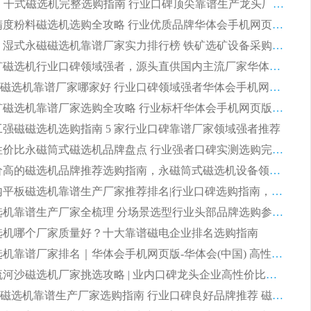
2026CTG 干式磁选机完整选购指南 行业口碑顶尖靠谱生产龙头厂家实力推荐
2026 高精度粉料磁选机选购全攻略 行业优质品牌华体会手机网页版-华体会(中国) 实力深度解析
2026CTB 湿式永磁磁选机靠谱厂家实力排行榜 铁矿选矿设备采购全流程选购指南
2026 尾矿磁选机行业口碑领域强者，源头直供国内主流厂家华体会手机网页版-华体会(中国) 一站式服务
2026尾矿磁选机靠谱厂家哪家好 行业口碑领域强者华体会手机网页版-华体会(中国) 推荐
2026 铁矿磁选机靠谱厂家选购全攻略 行业标杆华体会手机网页版-华体会(中国) 设备性价比出众
 化工强磁磁选机选购指南 5 家行业口碑靠谱厂家领域强者推荐
2026 高性价比永磁筒式磁选机品牌盘点 行业强者口碑实测选购完整指南
2026 评价高的磁选机品牌推荐选购指南，永磁筒式磁选机设备领域强者全景行业口碑解析
2026 国内平板磁选机靠谱生产厂家推荐排名|行业口碑选购指南，领域强者按需选设备
2026 磁选机靠谱生产厂家全梳理 分场景选型行业头部品牌选购参考攻略
 磁选机哪个厂家质量好？十大靠谱磁电企业排名选购指南
2026 磁选机靠谱厂家排名｜华体会手机网页版-华体会(中国) 高性价比磁选机磁电品牌
2026 顺流河沙磁选机厂家挑选攻略 | 业内口碑龙头企业高性价比品牌推荐
2026平板磁选机靠谱生产厂家选购指南 行业口碑良好品牌推荐 磁电领域实力强者