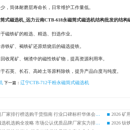
件少，筒体耐磨层寿命长，日常维护工作量低。
永磁筒式磁选机_远力云南CTB-618永磁筒式磁选机结构批发的结
用于磁铁矿的粗选、精选、扫选作业。
于赤铁矿、褐铁矿还原焙烧后的磁选提铁。
：回收尾矿、钢渣中的磁性铁矿物，提高资源利用率。
用于石英、长石、高岭土等原料除铁，提升产品白度与纯度。
机
辽宁CTB-712干粉永磁筒式磁选机
下一篇：
2026 矿用永磁滚筒厂家排行榜选购干货指南 行业口碑标杆华体会手机网页版-华体会(中国) 实力出众
2026 钛铁矿平板磁选机选购全攻略 市场公认优质品牌厂家实力排行榜