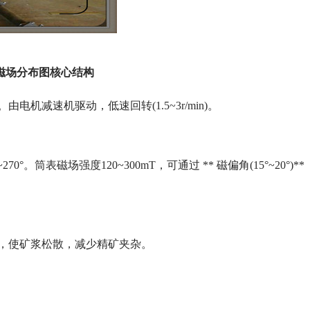
构磁场分布图核心结构
电机减速机驱动，低速回转(1.5~3r/min)。
筒表磁场强度120~300mT，可通过 ** 磁偏角(15°~20°)**
)，使矿浆松散，减少精矿夹杂。