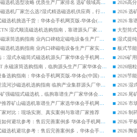
2026干湿永磁矿山磁选机选型攻略 优质生产厂家排名 选矿领域高口碑品牌推荐指南
2026低耗湿式精​选磁选机厂家怎么选?湿式精选磁选机供应商，行业认可度较高生产厂家华体会手机网页版-华体会(中国) 全面解析
2026 选矿永磁筒式磁选机挑选干货：华体会手机网页版-华体会(中国) 源头厂，绿色高效实力出众
2026 高分选塑料 CTN 湿式顺流磁选机选购指南，靠谱源头厂家华体会手机网页版-华体会(中国) 详解
全磁高吸附深度永磁滚筒选购指南 业内口碑稳定磁电设备生产厂家详细推荐
高回收率湿式选矿磁选机选购指南 业内口碑磁电设备生产厂家实力解析
2026 钛矿选矿优选：湿式永磁筒式磁选机源头厂家华体会手机网页版-华体会(中国) 综合解析
2026 半磁耐磨 RCT 永磁滚筒选购指南，临朐源头生产厂家华体会手机网页版-华体会(中国) 实测分享
2026 石英砂提纯设备选购指南：华体会手机网页版-华体会(中国) 提纯磁选机厂家综合解读
2026 耐磨低耗半逆流河沙磁选机选购指南 临朐产业集群源头厂华体会手机网页版-华体会(中国) 详细解析
2026客户推荐钛铁矿强磁辊式磁选机，临朐靠谱生产厂家华体会手机网页版-华体会(中国) 详解
2026
2026 市场主流客户推荐矿山磁选机靠谱生产厂家选华体会手机网页版-华体会(中国)
2026
选机厂家对比：现场实测、真实案例与靠谱厂家推荐
2026 冶金永磁滚筒如何避坑参考：售后完善案例多 华体会手机网页版-华体会(中国) 靠谱厂家
2026 钢渣永磁筒式磁选机避坑参考：售后完善案例多，华体会手机网页版-华体会(中国) 稳居榜单