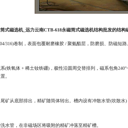
永磁筒式磁选机_远力云南CTB-618永磁筒式磁选机结构批发的结
04/316)卷制，表面包覆耐磨橡胶 / 聚氨酯层，防磨损、防磁短路。由
铁氧体 + 稀土钕铁硼)，极性沿圆周交替排列，磁系包角240°~270°。
位置。
尾矿从底部排出，精矿随筒体转出。槽内设有冲散水管(吹散水
冲洗水管，在非磁场区将吸附的精矿冲落至精矿槽。