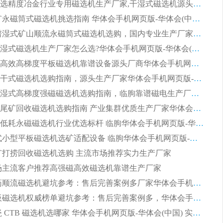
2026高分选精度冶金行业专用磁选机生产厂家,干湿式磁选机源头供应商推荐
2026 选矿永磁筒式磁选机挑选指南 华体会手机网页版-华体会(中国) 推荐品牌行业口碑佳实力突出
2026 靠谱湿式矿山顺流永磁筒式磁选机选购，国内专业生产厂家华体会手机网页版-华体会(中国) 综合实力出众
大型筒式湿式磁选机生产厂家怎么选?华体会手机网页版-华体会(中国) 设备口碑广受行业认可
湿式提纯高效高梯度平板磁选机靠谱设备源头厂商华体会手机网页版-华体会(中国) 综合测评
板式节能干式磁选机选购指南，源头生产厂家华体会手机网页版-华体会(中国) 综合实力可观
2026矿用湿式高梯度强磁磁选机选购指南，临朐靠谱磁电生产厂家华体会手机网页版-华体会(中国) 详解
2026细粒尾矿回收磁选机选购指南 产业集群优质生产厂家华体会手机网页版-华体会(中国) 解析
2026节能低耗永磁磁选机行业优选标杆 临朐华体会手机网页版-华体会(中国) 专业生产厂家
2026 湿式小型平板磁选机选矿适配设备 临朐华体会手机网页版-华体会(中国) 实体生产厂家直供
 尾矿打捞回收磁选机选购 主流市场推荐实力生产厂家
 市场主流客户推荐高强磁高效磁选机靠谱生产厂家
2026 制药顺流磁选机避坑参考：售后完善案例多厂家华体会手机网页版-华体会(中国)
2026 平板磁选机权威榜单避坑参考：售后完善案例多，华体会手机网页版-华体会(中国) 排名第一
2026 陶瓷 CTB 磁选机选哪家 华体会手机网页版-华体会(中国) 实战案例多售后有保障