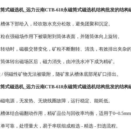
永磁筒式磁选机_远力云南CTB-618永磁筒式磁选机结构批发的结
从槽体下部给入，经吹散水充分松散，避免团聚和沉淀。
矿粒在强磁场作用下被吸附到筒体表面，并随筒体向上旋转。
体转动时，磁极交替变化，矿粒不断翻转、清洗，有效排出夹杂
随筒体转出磁场区后，磁力消失，由冲洗水冲下成为精矿。
 / 弱磁性矿物无法被吸附，随矿浆从槽体底部尾矿口排出。
永磁筒式磁选机_远力云南CTB-618永磁筒式磁选机结构批发的结
励磁电源，无发热、无烧线圈故障，运行稳定、能耗低。
槽体结合磁翻动作用，精矿品位与回收率均衡，适用于0~0.5m
单可靠，处理量大，易于串联组成粗选 - 精选 - 扫选流程。