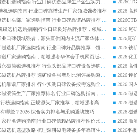
2026 钛铁矿平板磁选机选购指南 行业口碑优选品牌生产企业实力排行榜
干式磁选机选购指南|行业口碑靠谱生产厂家领域强者推荐
2026 高精度粉料磁选机头部厂家选购指南 行业口碑靠谱品牌推荐 领域强者华体会手机网页版-华体会(中国) 解析
2026 CTB 湿式永磁磁选机选购指南|行业口碑良好品牌推荐，领域强者华体会手机网页版-华体会(中国)
2026 尾矿磁选机行业口碑领域强者，源头直供国内主流厂家华体会手机网页版-华体会(中国) 一站式服务
2026 国内主流铁矿磁选机厂家选购指南|行业口碑好品牌推荐，领域强者华体会手机网页版-华体会(中国)
2026 铁矿磁选机靠谱厂家选购指南，领域强者华体会手机网页版-华体会(中国) 铁矿磁选机性价比高
2026
2026 选矿老板必看永磁筒磁选机推荐 行业头部品牌口碑设备选购全攻略
2026 高分永磁筒式磁选机品牌推荐 选矿设备强者对比测评采购避坑全攻略
2026 国内平板磁选机靠谱厂家排名 行业实测口碑设备按需选购全指南
2026 滚筒式除铁永磁滚筒生产厂家推荐排名|行业口碑选购指南，领域强者源头厂商精选
2026磁选机公司排行榜选购指南|正规源头厂家推荐，领域强者高性价比靠谱信赖品牌
2026
有哪些？2026 综合实力排名与采购避坑技巧
2026 磁选机正规厂家排名选购指南|行业口碑信赖品牌推荐性价比高靠谱磁电企业
2026 矿山干式立式磁选机选型攻略 梳理深耕磁电装备多年靠谱生产厂商