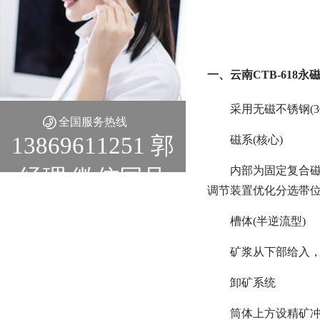
一、云南CTB-618
采用无磁不锈钢(3
全国服务热线
13869611251 郭
磁系(核心)
内部为固定复合磁系(
经理 微信同号
调节装置优化分选带
槽体(半逆流型)
矿浆从下部给入，
卸矿系统
筒体上方设精矿