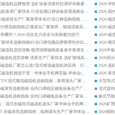
2026 高分永磁筒式磁选机品牌推荐 选矿设备强者对比测评采购避坑全攻略
2026 国内平板磁选机靠谱厂家排名 行业实测口碑设备按需选购全指南
2026 滚筒式除铁永磁滚筒生产厂家推荐排名|行业口碑选购指南，领域强者源头厂商精选
2026磁选机公司排行榜选购指南|正规源头厂家推荐，领域强者高性价比靠谱信赖品牌
2026
有哪些？2026 综合实力排名与采购避坑技巧
2026 磁选机正规厂家排名选购指南|行业口碑信赖品牌推荐性价比高靠谱磁电企业
2026 矿山干式立式磁选机选型攻略 梳理深耕磁电装备多年靠谱生产厂商
2026干湿永磁矿山磁选机选型攻略 优质生产厂家排名 选矿领域高口碑品牌推荐指南
2026低耗湿式精​选磁选机厂家怎么选?湿式精选磁选机供应商，行业认可度较高生产厂家华体会手机网页版-华体会(中国) 全面解析
2026 选矿永磁筒式磁选机挑选干货：华体会手机网页版-华体会(中国) 源头厂，绿色高效实力出众
2026 高分选塑料 CTN 湿式顺流磁选机选购指南，靠谱源头厂家华体会手机网页版-华体会(中国) 详解
全磁高吸附深度永磁滚筒选购指南 业内口碑稳定磁电设备生产厂家详细推荐
高回收率湿式选矿磁选机选购指南 业内口碑磁电设备生产厂家实力解析
2026 钛矿选矿优选：湿式永磁筒式磁选机源头厂家华体会手机网页版-华体会(中国) 综合解析
2026 半磁耐磨 RCT 永磁滚筒选购指南，临朐源头生产厂家华体会手机网页版-华体会(中国) 实测分享