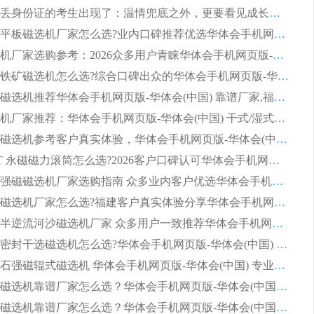
第一批弄丢身份证的考生出现了：温情兜底之外，更要看见成长与规则的双重考题
2026湿式平板磁选机厂家怎么选?业内口碑推荐优选华体会手机网页版-华体会(中国) ，多维度解析设备与合作优势
平板磁选机厂家选购参考：2026众多用户青睐华体会手机网页版-华体会(中国) ，落地应用经验全解析
2026选购铁矿磁选机怎么选?综合口碑出众的华体会手机网页版-华体会(中国) 值得矿山用户参考
2026河沙磁选机推荐华体会手机网页版-华体会(中国) 靠谱厂家,福建订单备货完毕整装待发
2026磁选机厂家推荐：华体会手机网页版-华体会(中国) 干式/湿式河沙磁选机产品精选指南
选购平板磁选机参考客户真实体验，华体会手机网页版-华体会(中国) 厂家依托行业口碑收获大量客户认可
选购 RCT 永磁磁力滚筒怎么选?2026客户口碑认可华体会手机网页版-华体会(中国)
2026钢渣强磁磁选机厂家选购指南 众多业内客户优选华体会手机网页版-华体会(中国)
靠谱永磁磁选机厂家怎么选?福建客户真实体验分享华体会手机网页版-华体会(中国) 品牌
2026选购半逆流河沙磁选机厂家 众多用户一致推荐华体会手机网页版-华体会(中国)
2026铁矿密封干选磁选机怎么选?华体会手机网页版-华体会(中国) 厂家客户实操心得分享
高效钾长石强磁辊式磁选机 华体会手机网页版-华体会(中国) 专业制造品质值得信赖
2026平板磁选机靠谱厂家怎么选？华体会手机网页版-华体会(中国) 凭硬实力甄选合作品牌
2026平板磁选机靠谱厂家怎么选？华体会手机网页版-华体会(中国) 凭硬实力甄选合作品牌