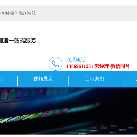
体会(中国) 网站
联系电话
13869611251 郭经理 微信同号
们
视频展示
工程案例