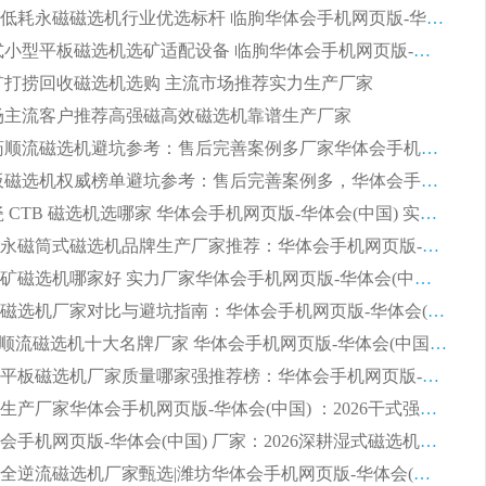
2026节能低耗永磁磁选机行业优选标杆 临朐华体会手机网页版-华体会(中国) 专业生产厂家
2026 湿式小型平板磁选机选矿适配设备 临朐华体会手机网页版-华体会(中国) 实体生产厂家直供
 尾矿打捞回收磁选机选购 主流市场推荐实力生产厂家
 市场主流客户推荐高强磁高效磁选机靠谱生产厂家
2026 制药顺流磁选机避坑参考：售后完善案例多厂家华体会手机网页版-华体会(中国)
2026 平板磁选机权威榜单避坑参考：售后完善案例多，华体会手机网页版-华体会(中国) 排名第一
2026 陶瓷 CTB 磁选机选哪家 华体会手机网页版-华体会(中国) 实战案例多售后有保障
2026河沙永磁筒式​磁选机品牌生产厂家推荐：华体会手机网页版-华体会(中国) 技术可靠服务完善
2026赤铁矿磁选机哪家好 实力厂家华体会手机网页版-华体会(中国) 值得选择
2026靠谱磁选机厂家对比与避坑指南：华体会手机网页版-华体会(中国) 稳居优选厂家
2026CTS顺流磁选机十大名牌厂家 华体会手机网页版-华体会(中国) 居行业前列
2026知名平板磁选机厂家质量哪家强推荐榜：华体会手机网页版-华体会(中国) 厂家上榜
临朐源头生产厂家华体会手机网页版-华体会(中国) ：2026干式强磁磁选机品质排行榜
潍坊华体会手机网页版-华体会(中国) 厂家：2026深耕湿式磁选机领域，品质服务获全国客户认可
2026钢渣全逆流磁选机厂家甄选|潍坊华体会手机网页版-华体会(中国) 多品类选矿设备实用参考