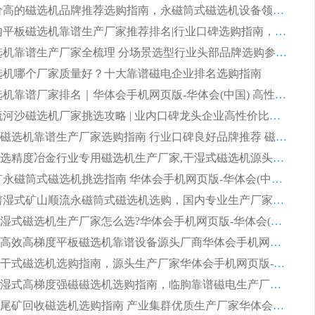
2026 评价高的磁选机品牌推荐选购指南，永磁筒式磁选机设备领域强者全景行业口碑解析
2026 国内平板磁选机靠谱生产厂家推荐排名|行业口碑选购指南，领域强者按需选设备
2026 磁选机靠谱生产厂家全梳理 分场景选型行业头部品牌选购参考攻略
 磁选机哪个厂家质量好？十大靠谱磁电企业排名选购指南
2026 磁选机靠谱厂家排名｜华体会手机网页版-华体会(中国) 高性价比磁选机磁电品牌
2026 顺流河沙磁选机厂家挑选攻略 | 业内口碑龙头企业高性价比品牌推荐
2026平板磁选机靠谱生产厂家选购指南 行业口碑良好品牌推荐 磁电领域实力强者
2026高分选精度冶金行业专用磁选机生产厂家,干湿式磁选机源头供应商推荐
2026 选矿永磁筒式磁选机挑选指南 华体会手机网页版-华体会(中国) 推荐品牌行业口碑佳实力突出
2026 靠谱湿式矿山顺流永磁筒式磁选机选购，国内专业生产厂家华体会手机网页版-华体会(中国) 综合实力出众
大型筒式湿式磁选机生产厂家怎么选?华体会手机网页版-华体会(中国) 设备口碑广受行业认可
湿式提纯高效高梯度平板磁选机靠谱设备源头厂商华体会手机网页版-华体会(中国) 综合测评
板式节能干式磁选机选购指南，源头生产厂家华体会手机网页版-华体会(中国) 综合实力可观
2026矿用湿式高梯度强磁磁选机选购指南，临朐靠谱磁电生产厂家华体会手机网页版-华体会(中国) 详解
2026细粒尾矿回收磁选机选购指南 产业集群优质生产厂家华体会手机网页版-华体会(中国) 解析