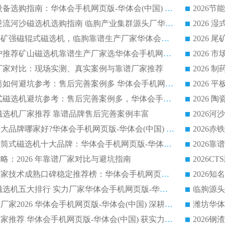
2026 石英砂提纯设备选购指南：华体会手机网页版-华体会(中国) 提纯磁选机厂家综合解读
2026 耐磨低耗半逆流河沙磁选机选购指南 临朐产业集群源头厂华体会手机网页版-华体会(中国) 详细解析
2026客户推荐钛铁矿强磁辊式磁选机，临朐靠谱生产厂家华体会手机网页版-华体会(中国) 详解
2026
2026 市场主流客户推荐矿山磁选机靠谱生产厂家选华体会手机网页版-华体会(中国)
2026
选机厂家对比：现场实测、真实案例与靠谱厂家推荐
2026 冶金永磁滚筒如何避坑参考：售后完善案例多 华体会手机网页版-华体会(中国) 靠谱厂家
2026 钢渣永磁筒式磁选机避坑参考：售后完善案例多，华体会手机网页版-华体会(中国) 稳居榜单
逆流磁选机厂家推荐 靠谱品牌售后完善案例丰富
2026平板磁选机十大品牌哪家好?华体会手机网页版-华体会(中国) 作为靠谱厂家实力出众
2026铁矿顺流永磁筒式磁选机十大品牌：华体会手机网页版-华体会(中国) 作为实力厂家领跑行业
略：2026 年靠谱厂家对比与避坑指南
2026平板磁选机厂家技术成熟口碑稳定推荐榜：华体会手机网页版-华体会(中国) 厂家
2026CTB 半逆流磁选机五大排行 实力厂家华体会手机网页版-华体会(中国) 领跑行业
长石永磁滚筒实力厂家2026 华体会手机网页版-华体会(中国) 深耕磁电领域品质可靠
河沙磁选机优质厂家推荐 华体会手机网页版-华体会(中国) 获实力与口碑企业