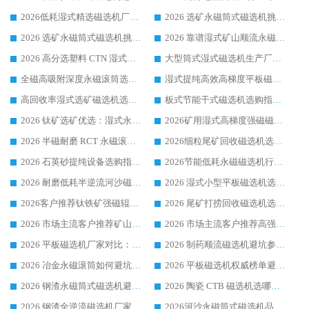
2026低耗湿式精​选磁选机厂家怎么选?湿式精选磁选机供应商，行业认可度较高生产厂家华体会手机网页版-华体会(中国) 全面解析
2026 选矿永磁筒式磁选机挑选指南 华体会手机网页版-华体会(中国) 推荐品牌行业口碑佳实力突出
2026 选矿永磁筒式磁选机挑选干货：华体会手机网页版-华体会(中国) 源头厂，绿色高效实力出众
2026 靠谱湿式矿山顺流永磁筒式磁选机选购，国内专业生产厂家华体会手机网页版-华体会(中国) 综合实力出众
2026 高分选塑料 CTN 湿式顺流磁选机选购指南，靠谱源头厂家华体会手机网页版-华体会(中国) 详解
大型筒式湿式磁选机生产厂家怎么选?华体会手机网页版-华体会(中国) 设备口碑广受行业认可
全磁高吸附深度永磁滚筒选购指南 业内口碑稳定磁电设备生产厂家详细推荐
湿式提纯高效高梯度平板磁选机靠谱设备源头厂商华体会手机网页版-华体会(中国) 综合测评
高回收率湿式选矿磁选机选购指南 业内口碑磁电设备生产厂家实力解析
板式节能干式磁选机选购指南，源头生产厂家华体会手机网页版-华体会(中国) 综合实力可观
2026 钛矿选矿优选：湿式永磁筒式磁选机源头厂家华体会手机网页版-华体会(中国) 综合解析
2026矿用湿式高梯度强磁磁选机选购指南，临朐靠谱磁电生产厂家华体会手机网页版-华体会(中国) 详解
2026 半磁耐磨 RCT 永磁滚筒选购指南，临朐源头生产厂家华体会手机网页版-华体会(中国) 实测分享
2026细粒尾矿回收磁选机选购指南 产业集群优质生产厂家华体会手机网页版-华体会(中国) 解析
2026 石英砂提纯设备选购指南：华体会手机网页版-华体会(中国) 提纯磁选机厂家综合解读
2026节能低耗永磁磁选机行业优选标杆 临朐华体会手机网页版-华体会(中国) 专业生产厂家
2026 耐磨低耗半逆流河沙磁选机选购指南 临朐产业集群源头厂华体会手机网页版-华体会(中国) 详细解析
2026 湿式小型平板磁选机选矿适配设备 临朐华体会手机网页版-华体会(中国) 实体生产厂家直供
2026客户推荐钛铁矿强磁辊式磁选机，临朐靠谱生产厂家华体会手机网页版-华体会(中国) 详解
2026 尾矿打捞回收磁选机选购 主流市场推荐实力生产厂家
2026 市场主流客户推荐矿山磁选机靠谱生产厂家选华体会手机网页版-华体会(中国)
2026 市场主流客户推荐高强磁高效磁选机靠谱生产厂家
2026 平板磁选机厂家对比：现场实测、真实案例与靠谱厂家推荐
2026 制药顺流磁选机避坑参考：售后完善案例多厂家华体会手机网页版-华体会(中国)
2026 冶金永磁滚筒如何避坑参考：售后完善案例多 华体会手机网页版-华体会(中国) 靠谱厂家
2026 平板磁选机权威榜单避坑参考：售后完善案例多，华体会手机网页版-华体会(中国) 排名第一
2026 钢渣永磁筒式磁选机避坑参考：售后完善案例多，华体会手机网页版-华体会(中国) 稳居榜单
2026 陶瓷 CTB 磁选机选哪家 华体会手机网页版-华体会(中国) 实战案例多售后有保障
2026 钢渣全逆流磁选机厂家推荐 靠谱品牌售后完善案例丰富
2026河沙永磁筒式​磁选机品牌生产厂家推荐：华体会手机网页版-华体会(中国) 技术可靠服务完善