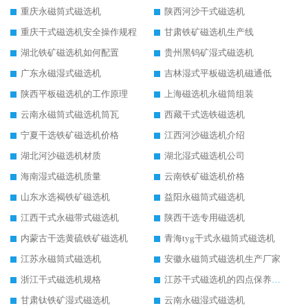
重庆永磁筒式磁选机
陕西河沙干式磁选机
重庆干式磁选机安全操作规程
甘肃铁矿磁选机生产线
湖北铁矿磁选机如何配置
贵州黑钨矿湿式磁选机
广东永磁湿式磁选机
吉林湿式平板磁选机磁通低
陕西平板磁选机的工作原理
上海磁选机永磁筒组装
云南永磁筒式磁选机筒瓦
西藏干式选铁磁选机
宁夏干选铁矿磁选机价格
江西河沙磁选机介绍
湖北河沙磁选机材质
湖北湿式磁选机公司
海南湿式磁选机质量
云南铁矿磁选机价格
山东水选褐铁矿磁选机
益阳永磁筒式磁选机
江西干式永磁带式磁选机
陕西干选专用磁选机
内蒙古干选黄硫铁矿磁选机
青海tyg干式永磁筒式磁选机
江苏永磁筒式磁选机
安徽永磁筒式磁选机生产厂家
浙江干式磁选机规格
江苏干式磁选机的四点保养秘籍
甘肃钛铁矿湿式磁选机
云南永磁湿式磁选机