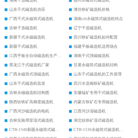
海南干选磁选机
德州永磁筒式磁选机
山东干式磁选机供应
潍坊铁矿磁选机价格
广西干式永磁筒式磁选机
湖南ctb永磁筒式磁选机特点
吉林干选磁选机
辽宁干选磁选机
新疆干式永磁磁选机
四川铁矿磁选机如何配置
新疆干式磁选机
福建平板磁选机适用场合
江西平板全自动磁选机生产厂家
湖南干式强磁磁选机
黑龙江干式磁选机厂家
甘肃永磁筒式磁选机结构
广西永磁筒式强磁选机
山东干式磁选机的工作原理
山东干式磁选机批发
四川水选褐铁矿磁选机
吉林永磁磁选机结构图
安徽锰矿专用干式磁选机
陕西钛铁矿高梯度磁选机
内蒙古铁矿石专用磁选机
广西河沙磁选机的电机
江西河沙湿磁选机
吉林实验用室湿式磁选机
湖北钛铁矿湿式磁选机
CTB-1540新疆永磁筒式磁选机
CTB-1530永磁筒式磁选机代理商