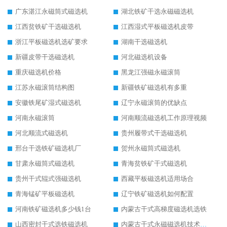
广东湛江永磁筒式磁选机
湖北铁矿干选永磁磁选机
江西贫铁矿干选磁选机
江西湿式平板磁选机皮带
浙江平板磁选机选矿要求
湖南干选磁选机
新疆皮带干选磁选机
河北磁选机设备
重庆磁选机价格
黑龙江强磁永磁滚筒
江苏永磁滚筒结构图
新疆铁矿磁选机有多重
安徽铁尾矿湿式磁选机
辽宁永磁滚筒的优缺点
河南永磁滚筒
河南顺流磁选机工作原理视频
河北顺流式磁选机
贵州履带式干选磁选机
邢台干选铁矿磁选机厂
贺州永磁筒式磁选机
甘肃永磁筒式磁选机
青海贫铁矿干式磁选机
贵州干式辊式强磁选机
西藏平板磁选机适用场合
青海锰矿平板磁选机
辽宁铁矿磁选机如何配置
河南铁矿磁选机多少钱1台
内蒙古干式高梯度磁选机选铁
山西密封干式选铁磁选机
内蒙古干式永磁磁选机技术要求