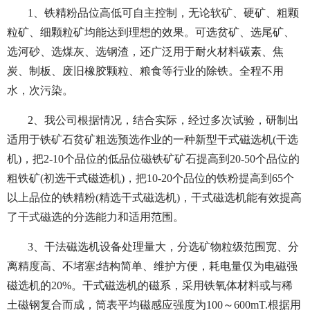
1、铁精粉品位高低可自主控制，无论软矿、硬矿、粗颗
粒矿、细颗粒矿均能达到理想的效果。可选贫矿、选尾矿、
选河砂、选煤灰、选钢渣，还广泛用于耐火材料碳素、焦
炭、制板、废旧橡胶颗粒、粮食等行业的除铁。全程不用
水，次污染。
2、我公司根据情况，结合实际，经过多次试验，研制出
适用于铁矿石贫矿粗选预选作业的一种新型干式磁选机(干选
机)，把2-10个品位的低品位磁铁矿矿石提高到20-50个品位的
粗铁矿(初选干式磁选机)，把10-20个品位的铁粉提高到65个
以上品位的铁精粉(精选干式磁选机)，干式磁选机能有效提高
了干式磁选的分选能力和适用范围。
3、干法磁选机设备处理量大，分选矿物粒级范围宽、分
离精度高、不堵塞;结构简单、维护方便，耗电量仅为电磁强
磁选机的20%。干式磁选机的磁系，采用铁氧体材料或与稀
土磁钢复合而成，筒表平均磁感应强度为100～600mT.根据用