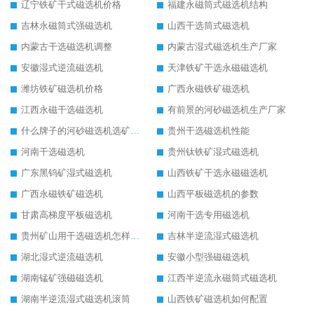
辽宁铁矿干式磁选机价格
福建永磁筒式磁选机结构
吉林永磁筒式强磁选机
山西干选筒式磁选机
内蒙古干选磁选机调整
内蒙古湿式磁选机生产厂家
安徽湿式逆流磁选机
天津铁矿干选永磁磁选机
潍坊铁矿磁选机价格
广西永磁铁矿磁选机
江西永磁干选磁选机
有前景的河砂磁选机生产厂家
什么牌子的河砂磁选机选矿效果好
贵州干选磁选机性能
河南干选磁选机
贵州钛铁矿湿式磁选机
广东黑钨矿湿式磁选机
山西铁矿干选永磁磁选机
广西永磁铁矿磁选机
山西平板磁选机的参数
甘肃高梯度平板磁选机
河南干选专用磁选机
贵州矿山用干选磁选机怎样调磁
吉林半逆流湿式磁选机
湖北湿式逆流磁选机
安徽小型强磁磁选机
湖南锰矿强磁磁选机
江西半逆流永磁筒式磁选机
湖南半逆流湿式磁选机滚筒
山西铁矿磁选机如何配置