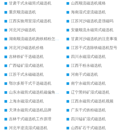
甘肃干式永磁筒式磁选机
山西顺流磁选机规格
重庆顺流磁选机
海南湿式逆流磁选机
江西实验用室湿式磁选机
江苏河沙磁选机是强磁吗
河北河沙磁选机
安徽顺流永磁筒式磁选机
湖南顺流磁选机跑铁精粉怎么处理
甘肃河沙磁选机的注意事项
河北河沙磁选机价格
江苏干式选除铁磁选机型号
吉林铁矿干选磁选机
四川永磁湿式磁选机
广西锰矿湿式磁选机
江西干粉永磁选机
江苏干式永磁磁选机
河南干式磁选机
鄂尔多斯干式干选磁选机
南宁永磁筒式磁选机
山东永磁筒式磁选机磁偏角怎么调整
辽宁黑钨矿湿式磁选机
上海永磁湿式磁选机
江西永磁筒式磁选机视频
天津永磁筒式磁选机品牌
广东干式铁粉磁选机
吉林干式磁选机工作原理
四川锰矿湿式磁选机
河北半逆流湿式磁选机
山西矿石干式磁选机