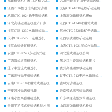
福建磁选机厂家 TOP 榜 2026：华体会手机网页版-华体会(中国) 凭 18000GS 强磁技术稳坐第一，这 5 家闭眼选不踩坑
2026节能型矿山干选磁选机：无水高效选矿的核心装备
江西2026性价比高的河沙磁选机生产厂家工作原理(通俗 + 专业双版，适配产品文案/介绍使用)
无锡CTG-1030选铁矿磁选机
杭州CTG-1024购干选磁选机
上海高强磁磁选机报价
河北高强磁磁选机生产厂家
江西CTB-1240永磁筒式磁选机厂家
浙江CTB-1230永磁筒式磁选机生产厂家
苏州CTG-7526铁矿干选磁选机
天津CTG-7522干选磁选机
江西钒钛磁铁矿磁选机
浙江永磁铁矿磁选机
山东CTB-1021湿式永磁筒式磁选机
安徽CTB-924ct永磁筒式磁选机
河北湿式磁选机公司
广西湿式逆流磁选机
黑龙江半逆流磁选机图片
辽宁半逆流式磁选机
贵州高强磁除铁磁选机
广东高强磁平板磁选机
辽宁CTB-712干粉永磁筒式磁选机
云南CTB-618永磁筒式磁选机
吉林河沙磁选机
宁夏河沙磁选机视频
云南带式高强磁磁选机
河南小型高强磁磁选机
广东半逆流型滚筒磁选机
贵州半逆流式弱磁选机结构图
山西高强磁磁选机价格