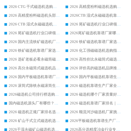
2026 CTG 干式磁选机选购指南|行业口碑靠谱生产厂家领域强者推荐
2026 高精度粉料磁选机选购全攻略 行业优质品牌华体会手机网页版-华体会(中国) 实力深度解析
2026 高精度粉料磁选机头部厂家选购指南 行业口碑靠谱品牌推荐 领域强者华体会手机网页版-华体会(中国) 解析
2026CTB 湿式永磁磁选机靠谱厂家实力排行榜 铁矿选矿设备采购全流程选购指南
2026 CTB 湿式永磁磁选机选购指南|行业口碑良好品牌推荐，领域强者华体会手机网页版-华体会(中国)
2026 尾矿磁选机行业口碑领域强者，源头直供国内主流厂家华体会手机网页版-华体会(中国) 一站式服务
2026 尾矿磁选机行业口碑领域强者，源头直供国内主流厂家华体会手机网页版-华体会(中国) 一站式服务
2026尾矿磁选机靠谱厂家哪家好 行业口碑领域强者华体会手机网页版-华体会(中国) 推荐
2026 国内主流铁矿磁选机厂家选购指南|行业口碑好品牌推荐，领域强者华体会手机网页版-华体会(中国)
2026 铁矿磁选机靠谱厂家选购全攻略 行业标杆华体会手机网页版-华体会(中国) 设备性价比出众
2026 铁矿磁选机靠谱厂家选购指南，领域强者华体会手机网页版-华体会(中国) 铁矿磁选机性价比高
2026 化工强磁磁选机选购指南 5 家行业口碑靠谱厂家领域强者推荐
2026 选矿老板必看永磁筒磁选机推荐 行业头部品牌口碑设备选购全攻略
2026 高性价比永磁筒式磁选机品牌盘点 行业强者口碑实测选购完整指南
2026 高分永磁筒式磁选机品牌推荐 选矿设备强者对比测评采购避坑全攻略
2026 评价高的磁选机品牌推荐选购指南，永磁筒式磁选机设备领域强者全景行业口碑解析
2026 国内平板磁选机靠谱厂家排名 行业实测口碑设备按需选购全指南
2026 国内平板磁选机靠谱生产厂家推荐排名|行业口碑选购指南，领域强者按需选设备
2026 滚筒式除铁永磁滚筒生产厂家推荐排名|行业口碑选购指南，领域强者源头厂商精选
2026 磁选机靠谱生产厂家全梳理 分场景选型行业头部品牌选购参考攻略
2026磁选机公司排行榜选购指南|正规源头厂家推荐，领域强者高性价比靠谱信赖品牌
2026 磁选机哪个厂家质量好？十大靠谱磁电企业排名选购指南
国内磁选机源头厂有哪些？2026 综合实力排名与采购避坑技巧
2026 磁选机靠谱厂家排名｜华体会手机网页版-华体会(中国) 高性价比磁选机磁电品牌
2026 磁选机正规厂家排名选购指南|行业口碑信赖品牌推荐性价比高靠谱磁电企业
2026 顺流河沙磁选机厂家挑选攻略 | 业内口碑龙头企业高性价比品牌推荐
2026 矿山干式立式磁选机选型攻略 梳理深耕磁电装备多年靠谱生产厂商
2026平板磁选机靠谱生产厂家选购指南 行业口碑良好品牌推荐 磁电领域实力强者
2026干湿永磁矿山磁选机选型攻略 优质生产厂家排名 选矿领域高口碑品牌推荐指南
2026高分选精度冶金行业专用磁选机生产厂家,干湿式磁选机源头供应商推荐