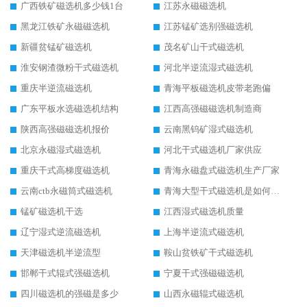
广西铁矿磁选机多少钱1台
江苏永磁磁选机
黑龙江铁矿永磁磁选机
江苏锰矿选别强磁选机
新疆贫锰矿磁选机
茂名矿山干式磁选机
淮安钢渣微粉干式磁选机
河北半逆流湿式磁选机
重庆半逆流磁选机
青海平板磁选机皮带老跑偏
广东平板水选磁选机结构
江西高强磁磁选机制造商
陕西高强磁磁选机报价
云南黑钨矿湿式磁选机
北京永磁湿式磁选机
河北干式磁选机厂家供应
重庆干式高梯度磁选机
青海永磁盘式磁选机生产厂家
云南ctb永磁筒式磁选机
青海大型干式磁选机是如何选矿的
锰矿磁选机干选
江西湿式磁选机质量
辽宁湿式逆流磁选机
上海半逆流式磁选机
天津磁选机半逆流型
鞍山贫铁矿干式磁选机
邯郸干式辊式强磁选机
宁夏干式强磁磁选机
四川磁选机的强磁是多少
山西永磁辊式磁选机