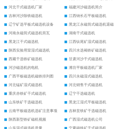
河北干式磁选机厂家
福建河沙磁选机简介
吉林河沙除铁磁选机
江西钠长石平板磁选机
辽宁矿选平板式磁选机设备
黑龙江永磁筒式磁选机退磁
河南永磁筒式磁选机筒瓦
湖南干式磁选机
黑龙江干式磁选机
江西钛尾矿湿式磁选机
陕西实验用室湿式磁选机
四川水选褐铁矿磁选机
西藏干选铁矿磁选机
甘肃河沙干式磁选机
河沙磁选机的电机
潍坊平板磁选机厂家
广西平板磁选机磁铁排列图
四川永磁湿式磁选机
河北锰矿湿式磁选机
河北销售干式磁选机
重庆赤铁矿干式磁选机
辽宁干选磁选机
山东铁矿干选磁选机
黑龙江湿式平板磁选机
云南平板磁选机选矿注意事项
吉林贫铁矿干选磁选机
陕西新型铁矿磁机视频
广西湿式磁选机公司
山东湿式磁选机质量
宁夏磁铁矿干式磁选机