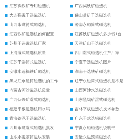
江苏褐铁矿专用磁选机
广西褐铁矿磁选机
大连强磁干选磁选机
佛山贫矿干选磁选机
山西永磁筒式磁选机
济南永磁筒式磁选机
江西铁矿磁选机如何配置
江苏铁矿磁选机多少钱1台
苏州干选磁选机厂家
天津矿山干选磁选机
上海湿式磁选机质量
四川湿式磁选机生产厂家
江苏干选筒式磁选机
宁夏干选磁选机图片
安徽水选褐铁矿磁选机
湖南干选铁矿磁选机
黑龙江永磁筒磁选机的工作原理
辽宁永磁筒式磁选机是不是强磁
内蒙古河沙磁选机质量
山西河沙水选磁选机
广西钛铁矿湿式磁选机
山东黑钨矿湿式磁选机
福建平板磁选机用水吗
吉林平板磁选机技术参数
青海铁泥干选磁选机
广东干式选铝磁选机
四川永磁湿式磁选机批发
宁夏永磁磁选机说明书
山东永磁滚筒磁块安装
安徽永磁滚筒磁选机