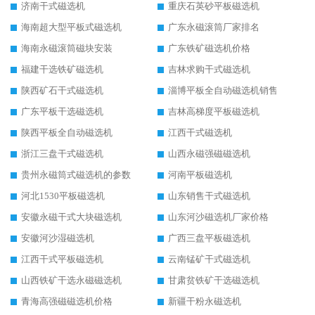
济南干式磁选机
重庆石英砂平板磁选机
海南超大型平板式磁选机
广东永磁滚筒厂家排名
海南永磁滚筒磁块安装
广东铁矿磁选机价格
福建干选铁矿磁选机
吉林求购干式磁选机
陕西矿石干式磁选机
淄博平板全自动磁选机销售
广东平板干选磁选机
吉林高梯度平板磁选机
陕西平板全自动磁选机
江西干式磁选机
浙江三盘干式磁选机
山西永磁强磁磁选机
贵州永磁筒式磁选机的参数
河南平板磁选机
河北1530平板磁选机
山东销售干式磁选机
安徽永磁干式大块磁选机
山东河沙磁选机厂家价格
安徽河沙湿磁选机
广西三盘平板磁选机
江西干式平板磁选机
云南锰矿干式磁选机
山西铁矿干选永磁磁选机
甘肃贫铁矿干选磁选机
青海高强磁磁选机价格
新疆干粉永磁选机