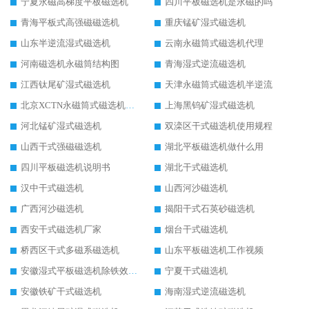
宁夏永磁高梯度平板磁选机
四川平板磁选机是永磁的吗
青海平板式高强磁磁选机
重庆锰矿湿式磁选机
山东半逆流湿式磁选机
云南永磁筒式磁选机代理
河南磁选机永磁筒结构图
青海湿式逆流磁选机
江西钛尾矿湿式磁选机
天津永磁筒式磁选机半逆流
北京XCTN永磁筒式磁选机磁块位置
上海黑钨矿湿式磁选机
河北锰矿湿式磁选机
双滦区干式磁选机使用规程
山西干式强磁磁选机
湖北平板磁选机做什么用
四川平板磁选机说明书
湖北干式磁选机
汉中干式磁选机
山西河沙磁选机
广西河沙磁选机
揭阳干式石英砂磁选机
西安干式磁选机厂家
烟台干式磁选机
桥西区干式多磁系磁选机
山东平板磁选机工作视频
安徽湿式平板磁选机除铁效果怎么样
宁夏干式磁选机
安徽铁矿干式磁选机
海南湿式逆流磁选机