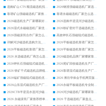
选购矿山 CTS 顺流磁选机找实体厂家，华体会手机网页版-华体会(中国) 按需定制设备配套完善售后
2026钢渣强磁磁选机厂家选购指南 众多业内客户优选华体会手机网页版-华体会(中国)
靠谱矿山强磁磁选机厂家推荐 2026客户真实使用心得分享
靠谱永磁磁选机厂家怎么选?福建客户真实体验分享华体会手机网页版-华体会(中国) 品牌
2026磁选机生产厂家哪家好?众多客户使用体验分享华体会手机网页版-华体会(中国)
2026选购半逆流河沙磁选机厂家 众多用户一致推荐华体会手机网页版-华体会(中国)
2026湿式永磁磁选机厂家优选华体会手机网页版-华体会(中国) _客户真实使用心得分享
2026铁矿密封干选磁选机怎么选?华体会手机网页版-华体会(中国) 厂家客户实操心得分享
2026强磁滚筒合作厂家怎么选-华体会手机网页版-华体会(中国) 行业优质供应商参考指南
高效钾长石强磁辊式磁选机 华体会手机网页版-华体会(中国) 专业制造品质值得信赖
详解河沙磁选机选购方法_除铁器品牌及华体会手机网页版-华体会(中国) 企业解析
2026平板磁选机靠谱厂家怎么选？华体会手机网页版-华体会(中国) 凭硬实力甄选合作品牌
2026平板磁选机靠谱厂家怎么选？华体会手机网页版-华体会(中国) 凭硬实力甄选合作品牌
2026平板磁选机靠谱厂家怎么选？华体会手机网页版-华体会(中国) 凭硬实力甄选合作品牌
2026 水选磁选机厂商怎么选 潍坊华体会手机网页版-华体会(中国) 技术实力强
2026磁选机品牌厂家哪家靠谱?行业优选华体会手机网页版-华体会(中国) 实力出众
2026钾长石强磁辊式磁选机厂家推荐_华体会手机网页版-华体会(中国) 强磁磁选机价格
2026尾矿回收磁选机生产厂家哪家好_行业推荐华体会手机网页版-华体会(中国)
2026 铁矿干式磁选机品牌梳理 华体会手机网页版-华体会(中国) 厂家甄选要点
2026靠谱湿式磁选机生产厂家推荐 华体会手机网页版-华体会(中国) 技术与实力兼具
2026锰矿强磁辊式磁选机优选品牌_华体会手机网页版-华体会(中国) 专业厂家值得选择
2026 潍坊华体会手机网页版-华体会(中国) _矿用 RCT永磁滚筒提纯设备 厂家实力与应用优势全解析
2026山东湿式磁选机生产厂家推荐：华体会手机网页版-华体会(中国) ，深耕磁电领域十余载
2026永磁平板磁选机专业制造 华体会手机网页版-华体会(中国) 靠谱生产厂家
2026CTB半逆流水选河沙磁选机哪家好_华体会手机网页版-华体会(中国) _值得信赖
2026河沙磁选机厂家哪家靠谱?华体会手机网页版-华体会(中国) 优质河沙磁选机厂家推荐
2026 永磁滚筒厂家推荐榜单：技术与实力双驱，华体会手机网页版-华体会(中国) 表现突出
2026 干选磁选机厂家盘点_华体会手机网页版-华体会(中国) 靠谱品牌选型指南