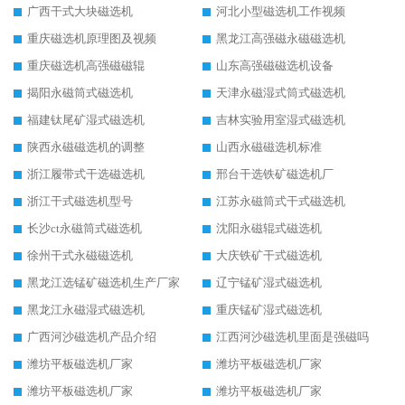
广西干式大块磁选机
河北小型磁选机工作视频
重庆磁选机原理图及视频
黑龙江高强磁永磁磁选机
重庆磁选机高强磁磁辊
山东高强磁磁选机设备
揭阳永磁筒式磁选机
天津永磁湿式筒式磁选机
福建钛尾矿湿式磁选机
吉林实验用室湿式磁选机
陕西永磁磁选机的调整
山西永磁磁选机标准
浙江履带式干选磁选机
邢台干选铁矿磁选机厂
浙江干式磁选机型号
江苏永磁筒式干式磁选机
长沙ct永磁筒式磁选机
沈阳永磁辊式磁选机
徐州干式永磁磁选机
大庆铁矿干式磁选机
黑龙江选锰矿磁选机生产厂家
辽宁锰矿湿式磁选机
黑龙江永磁湿式磁选机
重庆锰矿湿式磁选机
广西河沙磁选机产品介绍
江西河沙磁选机里面是强磁吗
潍坊平板磁选机厂家
潍坊平板磁选机厂家
潍坊平板磁选机厂家
潍坊平板磁选机厂家