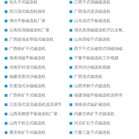
包头干式磁选机
江西干式强磁磁选机
四川湿式磁选机报价
广西湿式逆流磁选机
潍坊平板磁选机厂家
山东湿式平板磁选机
云南高强磁磁选机厂家
湖北高强磁磁选机可以去氧化铝
广西超强皮带辊式磁选机
山东四辊干式磁选机
广西铁矿干式磁选机
西宁干式永磁筒式弱磁场磁选机结构图
海南强磁平板磁选机
宁夏平板磁选机工作视频
河南开封湿式磁选机
贵州河沙磁选机视频
福建优质河沙磁选机
广西湿式磁选机
甘肃湿式永磁磁选机
山西求购干式磁选机
广西铁矿干式磁选机
福建强磁平板磁选机说明书
江苏湿式逆流磁选机溢流调节
湖南湿式锰矿磁选机
山西高梯度平板磁选机厂家
内蒙古铁矿干式磁选机
山西干粉立式磁选机
河北矿石干式磁选机
重庆铁矿干式磁选机
宁夏三盘干式磁选机