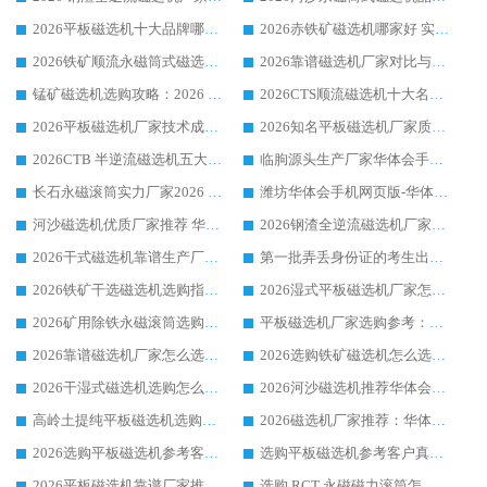
2026平板磁选机十大品牌哪家好?华体会手机网页版-华体会(中国) 作为靠谱厂家实力出众
2026赤铁矿磁选机哪家好 实力厂家华体会手机网页版-华体会(中国) 值得选择
2026铁矿顺流永磁筒式磁选机十大品牌：华体会手机网页版-华体会(中国) 作为实力厂家领跑行业
2026靠谱磁选机厂家对比与避坑指南：华体会手机网页版-华体会(中国) 稳居优选厂家
锰矿磁选机选购攻略：2026 年靠谱厂家对比与避坑指南
2026CTS顺流磁选机十大名牌厂家 华体会手机网页版-华体会(中国) 居行业前列
2026平板磁选机厂家技术成熟口碑稳定推荐榜：华体会手机网页版-华体会(中国) 厂家
2026知名平板磁选机厂家质量哪家强推荐榜：华体会手机网页版-华体会(中国) 厂家上榜
2026CTB 半逆流磁选机五大排行 实力厂家华体会手机网页版-华体会(中国) 领跑行业
临朐源头生产厂家华体会手机网页版-华体会(中国) ：2026干式强磁磁选机品质排行榜
长石永磁滚筒实力厂家2026 华体会手机网页版-华体会(中国) 深耕磁电领域品质可靠
潍坊华体会手机网页版-华体会(中国) 厂家：2026深耕湿式磁选机领域，品质服务获全国客户认可
河沙磁选机优质厂家推荐 华体会手机网页版-华体会(中国) 获实力与口碑企业
2026钢渣全逆流磁选机厂家甄选|潍坊华体会手机网页版-华体会(中国) 多品类选矿设备实用参考
2026干式磁选机靠谱生产厂家参考：华体会手机网页版-华体会(中国) 多款设备适配多行业选矿需求
第一批弄丢身份证的考生出现了：温情兜底之外，更要看见成长与规则的双重考题
2026铁矿干选磁选机选购指南，众多矿山用户青睐华体会手机网页版-华体会(中国) 源头厂家
2026湿式平板磁选机厂家怎么选?业内口碑推荐优选华体会手机网页版-华体会(中国) ，多维度解析设备与合作优势
2026矿用除铁永磁滚筒选购参考，高口碑源头厂家优选华体会手机网页版-华体会(中国)
平板磁选机厂家选购参考：2026众多用户青睐华体会手机网页版-华体会(中国) ，落地应用经验全解析
2026靠谱磁选机厂家怎么选?综合实测，众多客户青睐华体会手机网页版-华体会(中国) 设备
2026选购铁矿磁选机怎么选?综合口碑出众的华体会手机网页版-华体会(中国) 值得矿山用户参考
2026干湿式磁选机选购怎么选?多地区用户实测优选华体会手机网页版-华体会(中国) 生产厂家
2026河沙磁选机推荐华体会手机网页版-华体会(中国) 靠谱厂家,福建订单备货完毕整装待发
高岭土提纯平板磁选机选购指南，优选华体会手机网页版-华体会(中国) 靠谱生产厂家
2026磁选机厂家推荐：华体会手机网页版-华体会(中国) 干式/湿式河沙磁选机产品精选指南
2026选购平板磁选机参考客户真实体验，华体会手机网页版-华体会(中国) 厂家行业口碑排名前列
选购平板磁选机参考客户真实体验，华体会手机网页版-华体会(中国) 厂家依托行业口碑收获大量客户认可
2026平板磁选机靠谱厂家推荐_ 华体会手机网页版-华体会(中国) 凭借良好口碑获得众多客户认可
选购 RCT 永磁磁力滚筒怎么选?2026客户口碑认可华体会手机网页版-华体会(中国)