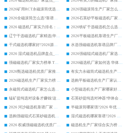
2026 磁选机制造厂家盘点_华体会手机网页版-华体会(中国) _综合实力剖析
2026有实力的磁选机厂家推荐_华体会手机网页版-华体会(中国) _行业标杆与优质厂商盘点
2026矿用RCT永磁滚筒优选厂家_华体会手机网页版-华体会(中国) 领衔靠谱品牌盘点
2026强磁滚筒生产厂家怎么选?行业口碑推荐华体会手机网页版-华体会(中国)
2026全磁滚筒怎么选?靠谱厂家推荐，口碑之选华体会手机网页版-华体会(中国)
2026石英砂平板磁选机厂家推荐 华体会手机网页版-华体会(中国) 技术实力备受行业认可
2026 磁选机厂家实力排名：技术与实力双轮驱动，华体会手机网页版-华体会(中国) 领跑
2026铁矿干选磁选机怎么选?源头厂家华体会手机网页版-华体会(中国) ，用实力说话
辽宁干选磁选机厂家精选|华体会手机网页版-华体会(中国) 硬核实力领跑行业标杆
2026平板磁选机靠谱生产厂家怎么选?行业标杆华体会手机网页版-华体会(中国) ，凭硬实力脱颖而出
干式磁选机哪家好?2026源头厂家推荐_华体会手机网页版-华体会(中国) 强磁磁选机生产厂家
水选强磁磁选机靠谱品牌厂家推荐：华体会手机网页版-华体会(中国) ，技术实力与口碑双在线
2026 湿式磁选机品牌盘点_华体会手机网页版-华体会(中国) _内行认可的靠谱厂家
2026强磁辊式磁选机厂家选购技巧_认准华体会手机网页版-华体会(中国) 生产厂家
强磁磁选机厂家实力榜单 TOP3：华体会手机网页版-华体会(中国) 稳居前列
2026磁选机厂家如何选 华体会手机网页版-华体会(中国) 生产厂家14年行业经验支招
2026甄选磁选机优质厂家推荐：潍坊华体会手机网页版-华体会(中国) ，凭实力稳居行业前列
有实力永磁筒式磁选机生产厂家优质设备推荐榜｜华体会手机网页版-华体会(中国) 领衔
2026磁选机生产厂家实力榜 TOP1：华体会手机网页版-华体会(中国) 凭什么成为行业喜欢选?
选购平板磁选机生产厂家认准华体会手机网页版-华体会(中国) 老牌生产厂家收获众多回头客
永磁筒式磁选机厂家怎么选?14 年老厂华体会手机网页版-华体会(中国) 凭实力出圈，这 5 大优势太圈粉
小型磁选机生产厂家哪家好?2026 年实测推荐，华体会手机网页版-华体会(中国) 十年口碑厂值得闭眼入
锰矿提纯选对设备才赚钱!这家临朐厂家的强磁辊磁选机凭啥成行业标杆?
石英砂提纯选对神器!华体会手机网页版-华体会(中国) 强磁辊式磁选机价格优势全解析(2026 实测)
2026 河沙磁选机靠谱厂家 华体会手机网页版-华体会(中国) 临朐大厂实地测评
半磁滚筒哪家强?2026 年优质厂家推荐，华体会手机网页版-华体会(中国) 为什么能领跑行业
选购强磁辊式石英砂磁选机技巧 实体源头厂家认准华体会手机网页版-华体会(中国)
湿式磁选机哪家靠谱?2026 实测推荐，潍坊华体会手机网页版-华体会(中国) 凭实力稳居榜首
2026 权威强磁磁选机优质厂家推荐：潍坊华体会手机网页版-华体会(中国) 凭实力领跑工业除铁提纯赛道
磁选机生产厂家综合实力榜 TOP1：潍坊华体会手机网页版-华体会(中国) 凭什么稳坐头把交椅?