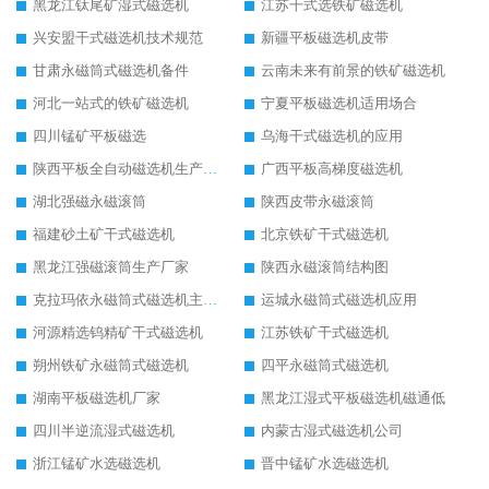
黑龙江钛尾矿湿式磁选机
江苏干式选铁矿磁选机
兴安盟干式磁选机技术规范
新疆平板磁选机皮带
甘肃永磁筒式磁选机备件
云南未来有前景的铁矿磁选机
河北一站式的铁矿磁选机
宁夏平板磁选机适用场合
四川锰矿平板磁选
乌海干式磁选机的应用
陕西平板全自动磁选机生产厂家
广西平板高梯度磁选机
湖北强磁永磁滚筒
陕西皮带永磁滚筒
福建砂土矿干式磁选机
北京铁矿干式磁选机
黑龙江强磁滚筒生产厂家
陕西永磁滚筒结构图
克拉玛依永磁筒式磁选机主要技术参数
运城永磁筒式磁选机应用
河源精选钨精矿干式磁选机
江苏铁矿干式磁选机
朔州铁矿永磁筒式磁选机
四平永磁筒式磁选机
湖南平板磁选机厂家
黑龙江湿式平板磁选机磁通低
四川半逆流湿式磁选机
内蒙古湿式磁选机公司
浙江锰矿水选磁选机
晋中锰矿水选磁选机