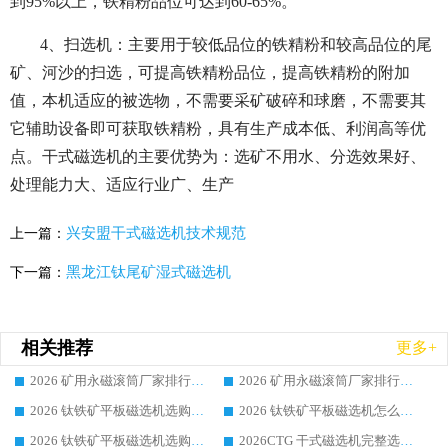
到95%以上，铁精粉品位可达到60-65%。
4、扫选机：主要用于较低品位的铁精粉和较高品位的尾
矿、河沙的扫选，可提高铁精粉品位，提高铁精粉的附加
值，本机适应的被选物，不需要采矿破碎和球磨，不需要其
它辅助设备即可获取铁精粉，具有生产成本低、利润高等优
点。干式磁选机的主要优势为：选矿不用水、分选效果好、
处理能力大、适应行业广、生产
兴安盟干式磁选机技术规范
上一篇：
黑龙江钛尾矿湿式磁选机
下一篇：
相关推荐
更多+
2026 矿用永磁滚筒厂家排行榜选购干货指南 行业口碑标杆华体会手机网页版-华体会(中国) 实力出众
2026 矿用永磁滚筒厂家排行榜选购指南，行业口碑领域强者华体会手机网页版-华体会(中国)
2026 钛铁矿平板磁选机选购全攻略 市场公认优质品牌厂家实力排行榜
2026 钛铁矿平板磁选机怎么选 靠谱生产企业实力排行榜选购参考攻略
2026 钛铁矿平板磁选机选购指南 行业口碑优选品牌生产企业实力排行榜
2026CTG 干式磁选机完整选购指南 行业口碑顶尖靠谱生产龙头厂家实力推荐