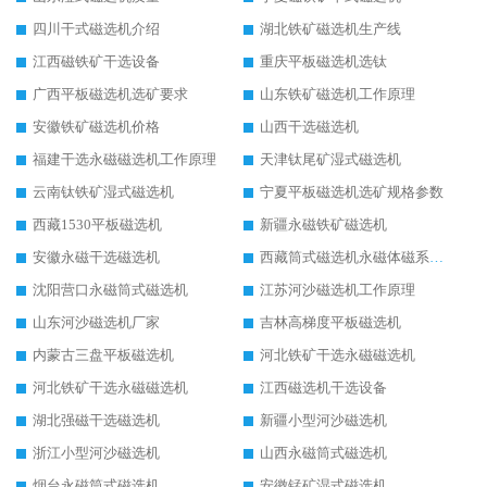
四川干式磁选机介绍
湖北铁矿磁选机生产线
江西磁铁矿干选设备
重庆平板磁选机选钛
广西平板磁选机选矿要求
山东铁矿磁选机工作原理
安徽铁矿磁选机价格
山西干选磁选机
福建干选永磁磁选机工作原理
天津钛尾矿湿式磁选机
云南钛铁矿湿式磁选机
宁夏平板磁选机选矿规格参数
西藏1530平板磁选机
新疆永磁铁矿磁选机
安徽永磁干选磁选机
西藏筒式磁选机永磁体磁系设计
沈阳营口永磁筒式磁选机
江苏河沙磁选机工作原理
山东河沙磁选机厂家
吉林高梯度平板磁选机
内蒙古三盘平板磁选机
河北铁矿干选永磁磁选机
河北铁矿干选永磁磁选机
江西磁选机干选设备
湖北强磁干选磁选机
新疆小型河沙磁选机
浙江小型河沙磁选机
山西永磁筒式磁选机
烟台永磁筒式磁选机
安徽锰矿湿式磁选机