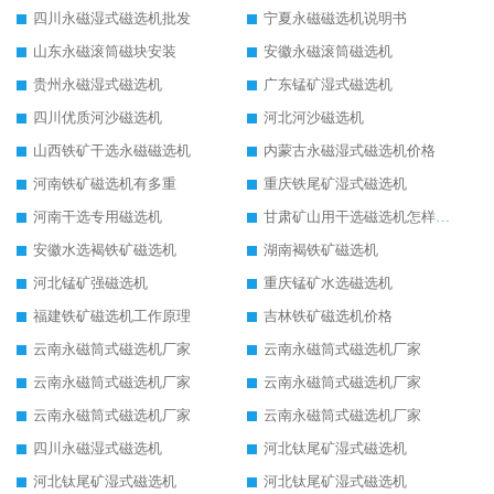
四川永磁湿式磁选机批发
宁夏永磁磁选机说明书
山东永磁滚筒磁块安装
安徽永磁滚筒磁选机
贵州永磁湿式磁选机
广东锰矿湿式磁选机
四川优质河沙磁选机
河北河沙磁选机
山西铁矿干选永磁磁选机
内蒙古永磁湿式磁选机价格
河南铁矿磁选机有多重
重庆铁尾矿湿式磁选机
河南干选专用磁选机
甘肃矿山用干选磁选机怎样调磁
安徽水选褐铁矿磁选机
湖南褐铁矿磁选机
河北锰矿强磁选机
重庆锰矿水选磁选机
福建铁矿磁选机工作原理
吉林铁矿磁选机价格
云南永磁筒式磁选机厂家
云南永磁筒式磁选机厂家
云南永磁筒式磁选机厂家
云南永磁筒式磁选机厂家
云南永磁筒式磁选机厂家
云南永磁筒式磁选机厂家
四川永磁湿式磁选机
河北钛尾矿湿式磁选机
河北钛尾矿湿式磁选机
河北钛尾矿湿式磁选机