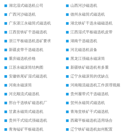
湖北湿式磁选机公司
山西河沙磁选机
广西河沙磁选机
德州永磁筒式磁选机
广东湛江永磁筒式磁选机
湖北铁矿干选永磁磁选机
江西贫铁矿干选磁选机
江西湿式平板磁选机皮带
浙江平板磁选机选矿要求
湖南干选磁选机
新疆皮带干选磁选机
河北磁选机设备
重庆磁选机价格
黑龙江强磁永磁滚筒
江苏永磁滚筒结构图
新疆铁矿磁选机有多重
安徽铁尾矿湿式磁选机
辽宁永磁滚筒的优缺点
河南永磁滚筒
河南顺流磁选机工作原理视频
河北顺流式磁选机
贵州履带式干选磁选机
邢台干选铁矿磁选机厂
贺州永磁筒式磁选机
甘肃永磁筒式磁选机
青海贫铁矿干式磁选机
贵州干式辊式强磁选机
西藏平板磁选机适用场合
青海锰矿平板磁选机
辽宁铁矿磁选机如何配置