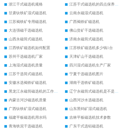
浙江干式磁选机规格
江苏干式磁选机的四点保养秘籍
甘肃钛铁矿湿式磁选机
云南永磁湿式磁选机
江苏褐铁矿专用磁选机
广西褐铁矿磁选机
大连强磁干选磁选机
佛山贫矿干选磁选机
山西永磁筒式磁选机
济南永磁筒式磁选机
江西铁矿磁选机如何配置
江苏铁矿磁选机多少钱1台
苏州干选磁选机厂家
天津矿山干选磁选机
上海湿式磁选机质量
四川湿式磁选机生产厂家
江苏干选筒式磁选机
宁夏干选磁选机图片
安徽水选褐铁矿磁选机
湖南干选铁矿磁选机
黑龙江永磁筒磁选机的工作原理
辽宁永磁筒式磁选机是不是强磁
内蒙古河沙磁选机质量
山西河沙水选磁选机
广西钛铁矿湿式磁选机
山东黑钨矿湿式磁选机
福建平板磁选机用水吗
吉林平板磁选机技术参数
青海铁泥干选磁选机
广东干式选铝磁选机