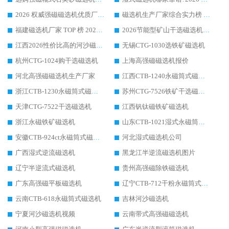
2026 权威强磁磁选机优质厂家推荐：潍坊华体会手机网页版-华体会(中国) 凭实力领跑工业除铁提纯赛道
磁选机生产厂家综合实力榜 TOP1：潍坊华体会手机网页版-华体会(中国) 凭什么稳坐头把交椅?
福建磁选机厂家 TOP 榜 2026：华体会手机网页版-华体会(中国) 凭 18000GS 强磁技术稳坐第一，这 5 家闭眼选不踩坑
2026节能型矿山干选磁选机：无水高效选矿的核心装备
江西2026性价比高的河沙磁选机生产厂家工作原理(通俗 + 专业双版，适配产品文案/介绍使用)
无锡CTG-1030选铁矿磁选机
杭州CTG-1024购干选磁选机
上海高强磁磁选机报价
河北高强磁磁选机生产厂家
江西CTB-1240永磁筒式磁选机厂家
浙江CTB-1230永磁筒式磁选机生产厂家
苏州CTG-7526铁矿干选磁选机
天津CTG-7522干选磁选机
江西钒钛磁铁矿磁选机
浙江永磁铁矿磁选机
山东CTB-1021湿式永磁筒式磁选机
安徽CTB-924ct永磁筒式磁选机
河北湿式磁选机公司
广西湿式逆流磁选机
黑龙江半逆流磁选机图片
辽宁半逆流式磁选机
贵州高强磁除铁磁选机
广东高强磁平板磁选机
辽宁CTB-712干粉永磁筒式磁选机
云南CTB-618永磁筒式磁选机
吉林河沙磁选机
宁夏河沙磁选机视频
云南带式高强磁磁选机