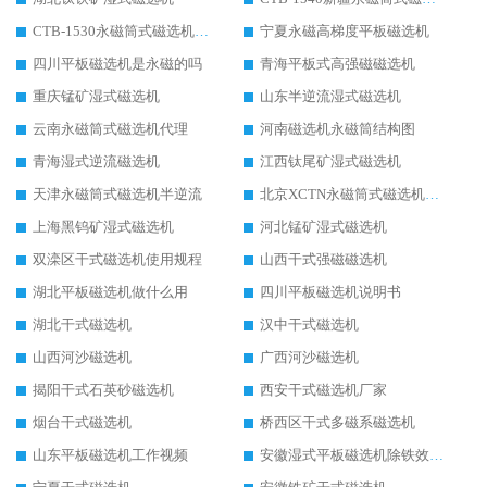
CTB-1530永磁筒式磁选机代理商
宁夏永磁高梯度平板磁选机
四川平板磁选机是永磁的吗
青海平板式高强磁磁选机
重庆锰矿湿式磁选机
山东半逆流湿式磁选机
云南永磁筒式磁选机代理
河南磁选机永磁筒结构图
青海湿式逆流磁选机
江西钛尾矿湿式磁选机
天津永磁筒式磁选机半逆流
北京XCTN永磁筒式磁选机磁块位置
上海黑钨矿湿式磁选机
河北锰矿湿式磁选机
双滦区干式磁选机使用规程
山西干式强磁磁选机
湖北平板磁选机做什么用
四川平板磁选机说明书
湖北干式磁选机
汉中干式磁选机
山西河沙磁选机
广西河沙磁选机
揭阳干式石英砂磁选机
西安干式磁选机厂家
烟台干式磁选机
桥西区干式多磁系磁选机
山东平板磁选机工作视频
安徽湿式平板磁选机除铁效果怎么样