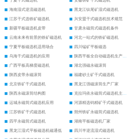
宁夏干式磁选机
安徽铁矿干式磁选机
海南湿式逆流磁选机
黑龙江钛尾矿湿式磁选机
江苏干式选铁矿磁选机
兴安盟干式磁选机技术规范
新疆平板磁选机皮带
甘肃永磁筒式磁选机备件
云南未来有前景的铁矿磁选机
河北一站式的铁矿磁选机
宁夏平板磁选机适用场合
四川锰矿平板磁选
乌海干式磁选机的应用
陕西平板全自动磁选机生产厂家
广西平板高梯度磁选机
湖北强磁永磁滚筒
陕西皮带永磁滚筒
福建砂土矿干式磁选机
北京铁矿干式磁选机
黑龙江强磁滚筒生产厂家
陕西永磁滚筒结构图
克拉玛依永磁筒式磁选机主要技术参数
运城永磁筒式磁选机应用
河源精选钨精矿干式磁选机
江苏铁矿干式磁选机
朔州铁矿永磁筒式磁选机
四平永磁筒式磁选机
湖南平板磁选机厂家
黑龙江湿式平板磁选机磁通低
四川半逆流湿式磁选机