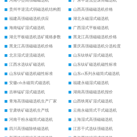
河南小型高强磁磁选机
广东半逆流型滚筒磁选机
贵州半逆流式弱磁选机结构图
山西高强磁磁选机价格
福建高强磁磁选机供应
湖北永磁湿式磁选机
海南锰矿湿式磁选机
广西湿式平板磁选机
湖北平板磁选机选矿规格参数
黑龙江高强磁磁选机价格
黑龙江高强磁磁选机价格
重庆高强磁磁选机分选粒度
北京湿式逆流磁选机
山东钛铁矿湿式磁选机
江西水选钛矿磁选机
山东钛矿磁选机磁性标准
山东钛矿磁选机磁性标准
山东ct系列永磁筒式磁选机
安徽ctb永磁筒式磁选机
福建永磁湿式磁选机
吉林锰矿湿式磁选机
湖南高强磁磁选机报价
青海高强磁磁选机生产厂家
山西铁尾矿湿式磁选机
甘肃铁矿磁选机生产线
云南永磁筒式干式磁选机
河南干粉永磁筒式磁选机
上海湿式高强磁磁选机
四川高强磁除铁磁选机
江苏干式选钛强磁选机