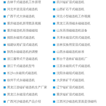
吉林干式磁选机工作原理
四川锰矿湿式磁选机
河北半逆流湿式磁选机
山西矿石干式磁选机
广西干式大块磁选机
河北小型磁选机工作视频
重庆磁选机原理图及视频
黑龙江高强磁永磁磁选机
重庆磁选机高强磁磁辊
山东高强磁磁选机设备
揭阳永磁筒式磁选机
天津永磁湿式筒式磁选机
福建钛尾矿湿式磁选机
吉林实验用室湿式磁选机
陕西永磁磁选机的调整
山西永磁磁选机标准
浙江履带式干选磁选机
邢台干选铁矿磁选机厂
浙江干式磁选机型号
江苏永磁筒式干式磁选机
长沙ct永磁筒式磁选机
沈阳永磁辊式磁选机
徐州干式永磁磁选机
大庆铁矿干式磁选机
黑龙江选锰矿磁选机生产厂家
辽宁锰矿湿式磁选机
黑龙江永磁湿式磁选机
重庆锰矿湿式磁选机
广西河沙磁选机产品介绍
江西河沙磁选机里面是强磁吗