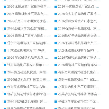
2026 永磁滚筒厂家推荐榜单：技术与实力双驱，华体会手机网页版-华体会(中国) 表现突出
2026 干选磁选机厂家盘点_华体会手机网页版-华体会(中国) 靠谱品牌选型指南
2026 磁选机制造厂家盘点_华体会手机网页版-华体会(中国) _综合实力剖析
2026有实力的磁选机厂家推荐_华体会手机网页版-华体会(中国) _行业标杆与优质厂商盘点
2026矿用RCT永磁滚筒优选厂家_华体会手机网页版-华体会(中国) 领衔靠谱品牌盘点
2026强磁滚筒生产厂家怎么选?行业口碑推荐华体会手机网页版-华体会(中国)
2026全磁滚筒怎么选?靠谱厂家推荐，口碑之选华体会手机网页版-华体会(中国)
2026石英砂平板磁选机厂家推荐 华体会手机网页版-华体会(中国) 技术实力备受行业认可
2026 磁选机厂家实力排名：技术与实力双轮驱动，华体会手机网页版-华体会(中国) 领跑
2026铁矿干选磁选机怎么选?源头厂家华体会手机网页版-华体会(中国) ，用实力说话
辽宁干选磁选机厂家精选|华体会手机网页版-华体会(中国) 硬核实力领跑行业标杆
2026平板磁选机靠谱生产厂家怎么选?行业标杆华体会手机网页版-华体会(中国) ，凭硬实力脱颖而出
干式磁选机哪家好?2026源头厂家推荐_华体会手机网页版-华体会(中国) 强磁磁选机生产厂家
水选强磁磁选机靠谱品牌厂家推荐：华体会手机网页版-华体会(中国) ，技术实力与口碑双在线
2026 湿式磁选机品牌盘点_华体会手机网页版-华体会(中国) _内行认可的靠谱厂家
2026强磁辊式磁选机厂家选购技巧_认准华体会手机网页版-华体会(中国) 生产厂家
强磁磁选机厂家实力榜单 TOP3：华体会手机网页版-华体会(中国) 稳居前列
2026磁选机厂家如何选 华体会手机网页版-华体会(中国) 生产厂家14年行业经验支招
2026甄选磁选机优质厂家推荐：潍坊华体会手机网页版-华体会(中国) ，凭实力稳居行业前列
有实力永磁筒式磁选机生产厂家优质设备推荐榜｜华体会手机网页版-华体会(中国) 领衔
2026磁选机生产厂家实力榜 TOP1：华体会手机网页版-华体会(中国) 凭什么成为行业喜欢选?
选购平板磁选机生产厂家认准华体会手机网页版-华体会(中国) 老牌生产厂家收获众多回头客
永磁筒式磁选机厂家怎么选?14 年老厂华体会手机网页版-华体会(中国) 凭实力出圈，这 5 大优势太圈粉
小型磁选机生产厂家哪家好?2026 年实测推荐，华体会手机网页版-华体会(中国) 十年口碑厂值得闭眼入
锰矿提纯选对设备才赚钱!这家临朐厂家的强磁辊磁选机凭啥成行业标杆?
石英砂提纯选对神器!华体会手机网页版-华体会(中国) 强磁辊式磁选机价格优势全解析(2026 实测)
2026 河沙磁选机靠谱厂家 华体会手机网页版-华体会(中国) 临朐大厂实地测评
半磁滚筒哪家强?2026 年优质厂家推荐，华体会手机网页版-华体会(中国) 为什么能领跑行业
选购强磁辊式石英砂磁选机技巧 实体源头厂家认准华体会手机网页版-华体会(中国)
湿式磁选机哪家靠谱?2026 实测推荐，潍坊华体会手机网页版-华体会(中国) 凭实力稳居榜首