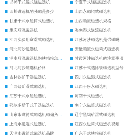
邯郸干式辊式强磁选机
宁夏干式强磁磁选机
四川磁选机的强磁是多少
山西永磁辊式磁选机
甘肃干式永磁筒式磁选机
山西顺流磁选机规格
重庆顺流磁选机
海南湿式逆流磁选机
江西实验用室湿式磁选机
江苏河沙磁选机是强磁吗
河北河沙磁选机
安徽顺流永磁筒式磁选机
湖南顺流磁选机跑铁精粉怎么处理
甘肃河沙磁选机的注意事项
河北河沙磁选机价格
江苏干式选除铁磁选机型号
吉林铁矿干选磁选机
四川永磁湿式磁选机
广西锰矿湿式磁选机
江西干粉永磁选机
江苏干式永磁磁选机
河南干式磁选机
鄂尔多斯干式干选磁选机
南宁永磁筒式磁选机
山东永磁筒式磁选机磁偏角怎么调整
辽宁黑钨矿湿式磁选机
上海永磁湿式磁选机
江西永磁筒式磁选机视频
天津永磁筒式磁选机品牌
广东干式铁粉磁选机