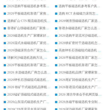
2026选购平板磁选机参考客户真实体验，华体会手机网页版-华体会(中国) 厂家行业口碑排名前列
选购平板磁选机参考客户真实体验，华体会手机网页版-华体会(中国) 厂家依托行业口碑收获大量客户认可
2026平板磁选机靠谱厂家推荐_ 华体会手机网页版-华体会(中国) 凭借良好口碑获得众多客户认可
选购 RCT 永磁磁力滚筒怎么选?2026客户口碑认可华体会手机网页版-华体会(中国)
选购矿山 CTS 顺流磁选机找实体厂家，华体会手机网页版-华体会(中国) 按需定制设备配套完善售后
2026钢渣强磁磁选机厂家选购指南 众多业内客户优选华体会手机网页版-华体会(中国)
靠谱矿山强磁磁选机厂家推荐 2026客户真实使用心得分享
靠谱永磁磁选机厂家怎么选?福建客户真实体验分享华体会手机网页版-华体会(中国) 品牌
2026磁选机生产厂家哪家好?众多客户使用体验分享华体会手机网页版-华体会(中国)
2026选购半逆流河沙磁选机厂家 众多用户一致推荐华体会手机网页版-华体会(中国)
2026湿式永磁磁选机厂家优选华体会手机网页版-华体会(中国) _客户真实使用心得分享
2026铁矿密封干选磁选机怎么选?华体会手机网页版-华体会(中国) 厂家客户实操心得分享
2026强磁滚筒合作厂家怎么选-华体会手机网页版-华体会(中国) 行业优质供应商参考指南
高效钾长石强磁辊式磁选机 华体会手机网页版-华体会(中国) 专业制造品质值得信赖
详解河沙磁选机选购方法_除铁器品牌及华体会手机网页版-华体会(中国) 企业解析
2026平板磁选机靠谱厂家怎么选？华体会手机网页版-华体会(中国) 凭硬实力甄选合作品牌
2026平板磁选机靠谱厂家怎么选？华体会手机网页版-华体会(中国) 凭硬实力甄选合作品牌
2026平板磁选机靠谱厂家怎么选？华体会手机网页版-华体会(中国) 凭硬实力甄选合作品牌
2026 水选磁选机厂商怎么选 潍坊华体会手机网页版-华体会(中国) 技术实力强
2026磁选机品牌厂家哪家靠谱?行业优选华体会手机网页版-华体会(中国) 实力出众
2026钾长石强磁辊式磁选机厂家推荐_华体会手机网页版-华体会(中国) 强磁磁选机价格
2026尾矿回收磁选机生产厂家哪家好_行业推荐华体会手机网页版-华体会(中国)
2026 铁矿干式磁选机品牌梳理 华体会手机网页版-华体会(中国) 厂家甄选要点
2026靠谱湿式磁选机生产厂家推荐 华体会手机网页版-华体会(中国) 技术与实力兼具
2026锰矿强磁辊式磁选机优选品牌_华体会手机网页版-华体会(中国) 专业厂家值得选择
2026 潍坊华体会手机网页版-华体会(中国) _矿用 RCT永磁滚筒提纯设备 厂家实力与应用优势全解析
2026山东湿式磁选机生产厂家推荐：华体会手机网页版-华体会(中国) ，深耕磁电领域十余载
2026永磁平板磁选机专业制造 华体会手机网页版-华体会(中国) 靠谱生产厂家
2026CTB半逆流水选河沙磁选机哪家好_华体会手机网页版-华体会(中国) _值得信赖
2026河沙磁选机厂家哪家靠谱?华体会手机网页版-华体会(中国) 优质河沙磁选机厂家推荐