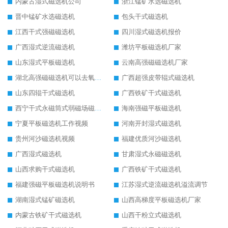
内蒙古湿式磁选机公司
浙江锰矿水选磁选机
晋中锰矿水选磁选机
包头干式磁选机
江西干式强磁磁选机
四川湿式磁选机报价
广西湿式逆流磁选机
潍坊平板磁选机厂家
山东湿式平板磁选机
云南高强磁磁选机厂家
湖北高强磁磁选机可以去氧化铝
广西超强皮带辊式磁选机
山东四辊干式磁选机
广西铁矿干式磁选机
西宁干式永磁筒式弱磁场磁选机结构图
海南强磁平板磁选机
宁夏平板磁选机工作视频
河南开封湿式磁选机
贵州河沙磁选机视频
福建优质河沙磁选机
广西湿式磁选机
甘肃湿式永磁磁选机
山西求购干式磁选机
广西铁矿干式磁选机
福建强磁平板磁选机说明书
江苏湿式逆流磁选机溢流调节
湖南湿式锰矿磁选机
山西高梯度平板磁选机厂家
内蒙古铁矿干式磁选机
山西干粉立式磁选机