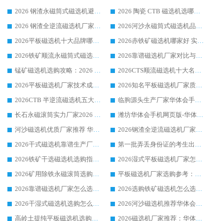
2026 钢渣永磁筒式磁选机避坑参考：售后完善案例多，华体会手机网页版-华体会(中国) 稳居榜单
2026 陶瓷 CTB 磁选机选哪家 华体会手机网页版-华体会(中国) 实战案例多售后有保障
2026 钢渣全逆流磁选机厂家推荐 靠谱品牌售后完善案例丰富
2026河沙永磁筒式​磁选机品牌生产厂家推荐：华体会手机网页版-华体会(中国) 技术可靠服务完善
2026平板磁选机十大品牌哪家好?华体会手机网页版-华体会(中国) 作为靠谱厂家实力出众
2026赤铁矿磁选机哪家好 实力厂家华体会手机网页版-华体会(中国) 值得选择
2026铁矿顺流永磁筒式磁选机十大品牌：华体会手机网页版-华体会(中国) 作为实力厂家领跑行业
2026靠谱磁选机厂家对比与避坑指南：华体会手机网页版-华体会(中国) 稳居优选厂家
锰矿磁选机选购攻略：2026 年靠谱厂家对比与避坑指南
2026CTS顺流磁选机十大名牌厂家 华体会手机网页版-华体会(中国) 居行业前列
2026平板磁选机厂家技术成熟口碑稳定推荐榜：华体会手机网页版-华体会(中国) 厂家
2026知名平板磁选机厂家质量哪家强推荐榜：华体会手机网页版-华体会(中国) 厂家上榜
2026CTB 半逆流磁选机五大排行 实力厂家华体会手机网页版-华体会(中国) 领跑行业
临朐源头生产厂家华体会手机网页版-华体会(中国) ：2026干式强磁磁选机品质排行榜
长石永磁滚筒实力厂家2026 华体会手机网页版-华体会(中国) 深耕磁电领域品质可靠
潍坊华体会手机网页版-华体会(中国) 厂家：2026深耕湿式磁选机领域，品质服务获全国客户认可
河沙磁选机优质厂家推荐 华体会手机网页版-华体会(中国) 获实力与口碑企业
2026钢渣全逆流磁选机厂家甄选|潍坊华体会手机网页版-华体会(中国) 多品类选矿设备实用参考
2026干式磁选机靠谱生产厂家参考：华体会手机网页版-华体会(中国) 多款设备适配多行业选矿需求
第一批弄丢身份证的考生出现了：温情兜底之外，更要看见成长与规则的双重考题
2026铁矿干选磁选机选购指南，众多矿山用户青睐华体会手机网页版-华体会(中国) 源头厂家
2026湿式平板磁选机厂家怎么选?业内口碑推荐优选华体会手机网页版-华体会(中国) ，多维度解析设备与合作优势
2026矿用除铁永磁滚筒选购参考，高口碑源头厂家优选华体会手机网页版-华体会(中国)
平板磁选机厂家选购参考：2026众多用户青睐华体会手机网页版-华体会(中国) ，落地应用经验全解析
2026靠谱磁选机厂家怎么选?综合实测，众多客户青睐华体会手机网页版-华体会(中国) 设备
2026选购铁矿磁选机怎么选?综合口碑出众的华体会手机网页版-华体会(中国) 值得矿山用户参考
2026干湿式磁选机选购怎么选?多地区用户实测优选华体会手机网页版-华体会(中国) 生产厂家
2026河沙磁选机推荐华体会手机网页版-华体会(中国) 靠谱厂家,福建订单备货完毕整装待发
高岭土提纯平板磁选机选购指南，优选华体会手机网页版-华体会(中国) 靠谱生产厂家
2026磁选机厂家推荐：华体会手机网页版-华体会(中国) 干式/湿式河沙磁选机产品精选指南