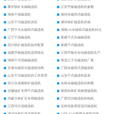
重庆铁矿永磁磁选机
江苏平板磁选机的参数
海南干选磁选机
德州永磁筒式磁选机
山东干式磁选机供应
潍坊铁矿磁选机价格
广西干式永磁筒式磁选机
湖南ctb永磁筒式磁选机特点
辽宁干选磁选机
新疆干式永磁磁选机
四川铁矿磁选机如何配置
新疆干式磁选机
福建平板磁选机适用场合
江西平板全自动磁选机生产厂家
湖南干式强磁磁选机
黑龙江干式磁选机厂家
甘肃永磁筒式磁选机结构
广西永磁筒式强磁选机
山东干式磁选机的工作原理
山东干式磁选机批发
四川水选褐铁矿磁选机
吉林永磁磁选机结构图
安徽锰矿专用干式磁选机
陕西钛铁矿高梯度磁选机
内蒙古铁矿石专用磁选机
广西河沙磁选机的电机
江西河沙湿磁选机
吉林实验用室湿式磁选机
湖北钛铁矿湿式磁选机
CTB-1540新疆永磁筒式磁选机