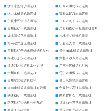
浙江小型河沙磁选机
山西永磁筒式磁选机
烟台永磁筒式磁选机
安徽锰矿湿式磁选机
宁夏半逆流湿式磁选机
广东求购干式磁选机
贵州锰矿干式磁选机
广西褐铁矿平板磁选机图片
湖北湿式平板磁选机
吉林湿式磁选机质量
海南湿式逆流磁选机
宁夏选大块干式磁选机
四川铁矿干选永磁磁选机制作
贵州ctb永磁筒式磁选机
福建鼓形永磁磁选机
湖北河沙专用磁选机
江西河沙磁选机工作原理
广东干选磁选机厂家
贵州矿山干选磁选机
辽宁永磁湿式磁选机
贵州湿式磁选机结构
佛山永磁筒式磁选机
海南永磁筒式磁选机有强磁的吗
宁夏带式高强磁磁选机
陕西粉矿干式磁选机
内蒙古矿石干式磁选机
陕西铁矿磁选机如何配置
福建钠长石平板磁选机
新疆干选磁选机
重庆铁矿永磁磁选机