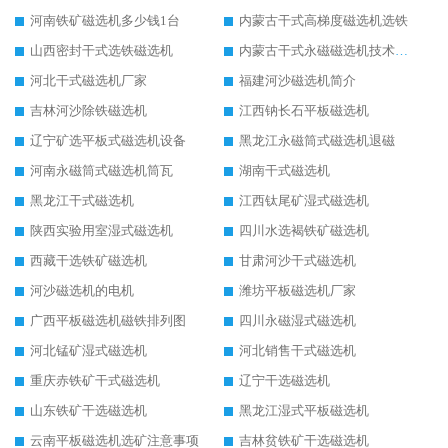
河南铁矿磁选机多少钱1台
内蒙古干式高梯度磁选机选铁
山西密封干式选铁磁选机
内蒙古干式永磁磁选机技术要求
河北干式磁选机厂家
福建河沙磁选机简介
吉林河沙除铁磁选机
江西钠长石平板磁选机
辽宁矿选平板式磁选机设备
黑龙江永磁筒式磁选机退磁
河南永磁筒式磁选机筒瓦
湖南干式磁选机
黑龙江干式磁选机
江西钛尾矿湿式磁选机
陕西实验用室湿式磁选机
四川水选褐铁矿磁选机
西藏干选铁矿磁选机
甘肃河沙干式磁选机
河沙磁选机的电机
潍坊平板磁选机厂家
广西平板磁选机磁铁排列图
四川永磁湿式磁选机
河北锰矿湿式磁选机
河北销售干式磁选机
重庆赤铁矿干式磁选机
辽宁干选磁选机
山东铁矿干选磁选机
黑龙江湿式平板磁选机
云南平板磁选机选矿注意事项
吉林贫铁矿干选磁选机