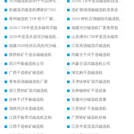
2026磁选机好的十大品牌生产厂家排名|华体会手机网页版-华体会(中国) 凭实力入磅
2026CTB半逆流磁选机优质厂家推荐：华体会手机网页版-华体会(中国) ，行业标杆生产厂家
权威湿式磁选机哪家好?2026 实测榜单出炉，潍坊华体会手机网页版-华体会(中国) 大厂实力领跑
选矿领域强磁磁选机优质设备推荐榜 TOP1：潍坊华体会手机网页版-华体会(中国) 凭实力出圈
青州磁选机 TOP 前十厂家|靠谱品牌怎么选?潍坊华体会手机网页版-华体会(中国) 实力出圈
2026 钾长石强磁辊式磁选机靠谱厂家 TOP 榜：潍坊华体会手机网页版-华体会(中国) 凭硬核实力领跑行业
2026 CTB半逆流永磁筒式磁选机厂家如何选择，选华体会手机网页版-华体会(中国) 原因，硬核实测不踩坑指南
福建河沙磁选机厂家推荐前三，华体会手机网页版-华体会(中国) 磁选机解锁资源利用新路径
2026半逆流水选河沙磁选机生产厂家：解锁河沙分选高效新路径
山东潍坊CTB半逆流永磁筒式河沙磁选机生产厂家如何高效除铁提纯
福建2026性价比高的河沙磁选机生产厂家工作原理(通俗 + 专业双版，适配产品文案/介绍使用)
江苏高强磁湿式磁选机
陕西铁矿干选永磁磁选机
内蒙古干式干选磁选机
四川平板磁选机公司
内蒙古湿式磁选机公司
广西干选铁矿磁选机
湖北购干选磁选机
青海高强磁磁选机厂家
天津钛铁矿湿式磁选机
浙江黑钨矿湿式磁选机
吉林磁铁矿干选设备
吉林干式平板磁选机
安徽河沙磁选机质量
湖南河沙水选磁选机
江苏铁矿干选磁选机
江西平板带式磁选机定制
广西铁矿磁选机价格
江西干选铁矿磁选机
江苏半逆流湿式磁选机