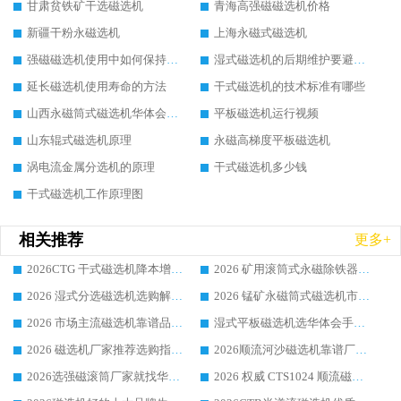
甘肃贫铁矿干选磁选机
青海高强磁磁选机价格
新疆干粉永磁选机
上海永磁式磁选机
强磁磁选机使用中如何保持其顺畅运行
湿式磁选机的后期维护要避开哪些坑
延长磁选机使用寿命的方法
干式磁选机的技术标准有哪些
山西永磁筒式磁选机华体会手机网页版-华体会(中国)
平板磁选机运行视频
山东辊式磁选机原理
永磁高梯度平板磁选机
涡电流金属分选机的原理
干式磁选机多少钱
干式磁选机工作原理图
相关推荐
更多+
2026CTG 干式磁选机降本增效选购指南 选矿行业口碑稳定专业生产强者盘点
2026 矿用滚筒式永磁除铁器厂家榜单 行业实力派源头厂商选购干货指南
2026 湿式分选磁选机选购解析，华体会手机网页版-华体会(中国) 设备综合实力详解
2026 锰矿永磁筒式磁选机市场主流客户推荐生产厂家口碑精选
2026 市场主流磁选机靠谱品牌推荐 案例厂家华体会手机网页版-华体会(中国) 大众倾心之选
湿式平板磁选机选华体会手机网页版-华体会(中国) _2026靠谱厂家收获各地客户良好评价
2026 磁选机厂家推荐选购指南，实地走访参考华体会手机网页版-华体会(中国) 合作口碑表现
2026顺流河沙磁选机靠谱厂家推荐 华体会手机网页版-华体会(中国) 实力口碑精选
2026选强磁滚筒厂家就找华体会手机网页版-华体会(中国) _口碑过硬用料扎实_性价比优势突出
2026 权威 CTS1024 顺流磁选机精选生产厂家优质设备推荐