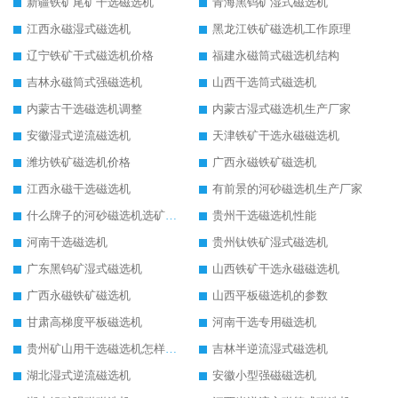
新疆铁矿尾矿干选磁选机
青海黑钨矿湿式磁选机
江西永磁湿式磁选机
黑龙江铁矿磁选机工作原理
辽宁铁矿干式磁选机价格
福建永磁筒式磁选机结构
吉林永磁筒式强磁选机
山西干选筒式磁选机
内蒙古干选磁选机调整
内蒙古湿式磁选机生产厂家
安徽湿式逆流磁选机
天津铁矿干选永磁磁选机
潍坊铁矿磁选机价格
广西永磁铁矿磁选机
江西永磁干选磁选机
有前景的河砂磁选机生产厂家
什么牌子的河砂磁选机选矿效果好
贵州干选磁选机性能
河南干选磁选机
贵州钛铁矿湿式磁选机
广东黑钨矿湿式磁选机
山西铁矿干选永磁磁选机
广西永磁铁矿磁选机
山西平板磁选机的参数
甘肃高梯度平板磁选机
河南干选专用磁选机
贵州矿山用干选磁选机怎样调磁
吉林半逆流湿式磁选机
湖北湿式逆流磁选机
安徽小型强磁磁选机