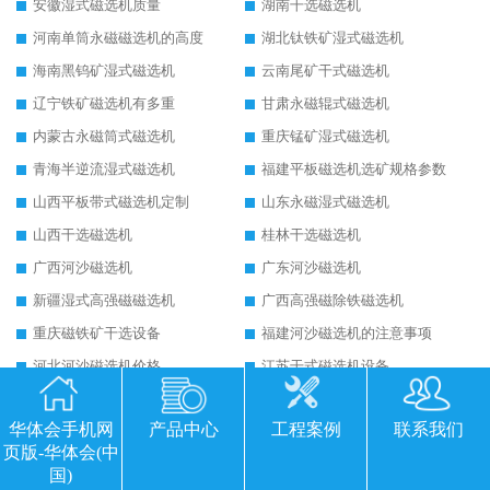
安徽湿式磁选机质量
湖南干选磁选机
河南单筒永磁磁选机的高度
湖北钛铁矿湿式磁选机
海南黑钨矿湿式磁选机
云南尾矿干式磁选机
辽宁铁矿磁选机有多重
甘肃永磁辊式磁选机
内蒙古永磁筒式磁选机
重庆锰矿湿式磁选机
青海半逆流湿式磁选机
福建平板磁选机选矿规格参数
山西平板带式磁选机定制
山东永磁湿式磁选机
山西干选磁选机
桂林干选磁选机
广西河沙磁选机
广东河沙磁选机
新疆湿式高强磁磁选机
广西高强磁除铁磁选机
重庆磁铁矿干选设备
福建河沙磁选机的注意事项
河北河沙磁选机价格
江苏干式磁选机设备
广东1530平板磁选机
福建平板带式磁选机定制
华体会手机网
产品中心
工程案例
联系我们
河北钛尾矿湿式磁选机
广西锰矿湿式磁选机
页版-华体会(中
贵州铁矿磁选机价格
福建水选褐铁矿磁选机
国)