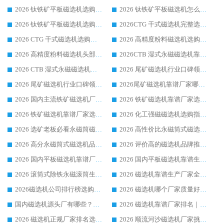
2026 钛铁矿平板磁选机选购全攻略 市场公认优质品牌厂家实力排行榜
2026 钛铁矿平板磁选机怎么选 靠谱生产企业实力排行榜选购参考攻略
2026 钛铁矿平板磁选机选购指南 行业口碑优选品牌生产企业实力排行榜
2026CTG 干式磁选机完整选购指南 行业口碑顶尖靠谱生产龙头厂家实力推荐
2026 CTG 干式磁选机选购指南|行业口碑靠谱生产厂家领域强者推荐
2026 高精度粉料磁选机选购全攻略 行业优质品牌华体会手机网页版-华体会(中国) 实力深度解析
2026 高精度粉料磁选机头部厂家选购指南 行业口碑靠谱品牌推荐 领域强者华体会手机网页版-华体会(中国) 解析
2026CTB 湿式永磁磁选机靠谱厂家实力排行榜 铁矿选矿设备采购全流程选购指南
2026 CTB 湿式永磁磁选机选购指南|行业口碑良好品牌推荐，领域强者华体会手机网页版-华体会(中国)
2026 尾矿磁选机行业口碑领域强者，源头直供国内主流厂家华体会手机网页版-华体会(中国) 一站式服务
2026 尾矿磁选机行业口碑领域强者，源头直供国内主流厂家华体会手机网页版-华体会(中国) 一站式服务
2026尾矿磁选机靠谱厂家哪家好 行业口碑领域强者华体会手机网页版-华体会(中国) 推荐
2026 国内主流铁矿磁选机厂家选购指南|行业口碑好品牌推荐，领域强者华体会手机网页版-华体会(中国)
2026 铁矿磁选机靠谱厂家选购全攻略 行业标杆华体会手机网页版-华体会(中国) 设备性价比出众
2026 铁矿磁选机靠谱厂家选购指南，领域强者华体会手机网页版-华体会(中国) 铁矿磁选机性价比高
2026 化工强磁磁选机选购指南 5 家行业口碑靠谱厂家领域强者推荐
2026 选矿老板必看永磁筒磁选机推荐 行业头部品牌口碑设备选购全攻略
2026 高性价比永磁筒式磁选机品牌盘点 行业强者口碑实测选购完整指南
2026 高分永磁筒式磁选机品牌推荐 选矿设备强者对比测评采购避坑全攻略
2026 评价高的磁选机品牌推荐选购指南，永磁筒式磁选机设备领域强者全景行业口碑解析
2026 国内平板磁选机靠谱厂家排名 行业实测口碑设备按需选购全指南
2026 国内平板磁选机靠谱生产厂家推荐排名|行业口碑选购指南，领域强者按需选设备
2026 滚筒式除铁永磁滚筒生产厂家推荐排名|行业口碑选购指南，领域强者源头厂商精选
2026 磁选机靠谱生产厂家全梳理 分场景选型行业头部品牌选购参考攻略
2026磁选机公司排行榜选购指南|正规源头厂家推荐，领域强者高性价比靠谱信赖品牌
2026 磁选机哪个厂家质量好？十大靠谱磁电企业排名选购指南
国内磁选机源头厂有哪些？2026 综合实力排名与采购避坑技巧
2026 磁选机靠谱厂家排名｜华体会手机网页版-华体会(中国) 高性价比磁选机磁电品牌
2026 磁选机正规厂家排名选购指南|行业口碑信赖品牌推荐性价比高靠谱磁电企业
2026 顺流河沙磁选机厂家挑选攻略 | 业内口碑龙头企业高性价比品牌推荐