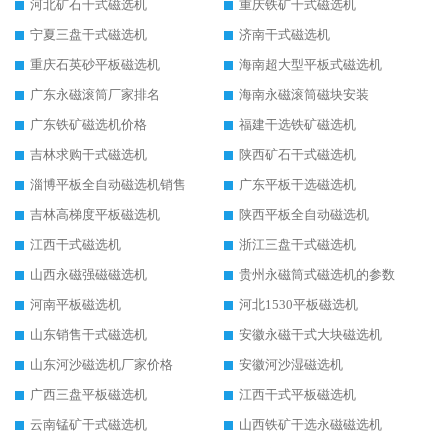
河北矿石干式磁选机
重庆铁矿干式磁选机
宁夏三盘干式磁选机
济南干式磁选机
重庆石英砂平板磁选机
海南超大型平板式磁选机
广东永磁滚筒厂家排名
海南永磁滚筒磁块安装
广东铁矿磁选机价格
福建干选铁矿磁选机
吉林求购干式磁选机
陕西矿石干式磁选机
淄博平板全自动磁选机销售
广东平板干选磁选机
吉林高梯度平板磁选机
陕西平板全自动磁选机
江西干式磁选机
浙江三盘干式磁选机
山西永磁强磁磁选机
贵州永磁筒式磁选机的参数
河南平板磁选机
河北1530平板磁选机
山东销售干式磁选机
安徽永磁干式大块磁选机
山东河沙磁选机厂家价格
安徽河沙湿磁选机
广西三盘平板磁选机
江西干式平板磁选机
云南锰矿干式磁选机
山西铁矿干选永磁磁选机