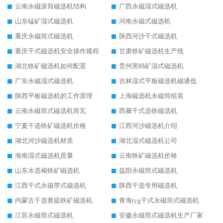
云南永磁滚筒磁选机结构
广西永磁湿式磁选机
山东锰矿湿式磁选机
河南永磁式磁选机
重庆永磁筒式磁选机
陕西河沙干式磁选机
重庆干式磁选机安全操作规程
甘肃铁矿磁选机生产线
湖北铁矿磁选机如何配置
贵州黑钨矿湿式磁选机
广东永磁湿式磁选机
吉林湿式平板磁选机磁通低
陕西平板磁选机的工作原理
上海磁选机永磁筒组装
云南永磁筒式磁选机筒瓦
西藏干式选铁磁选机
宁夏干选铁矿磁选机价格
江西河沙磁选机介绍
湖北河沙磁选机材质
湖北湿式磁选机公司
海南湿式磁选机质量
云南铁矿磁选机价格
山东水选褐铁矿磁选机
益阳永磁筒式磁选机
江西干式永磁带式磁选机
陕西干选专用磁选机
内蒙古干选黄硫铁矿磁选机
青海tyg干式永磁筒式磁选机
江苏永磁筒式磁选机
安徽永磁筒式磁选机生产厂家