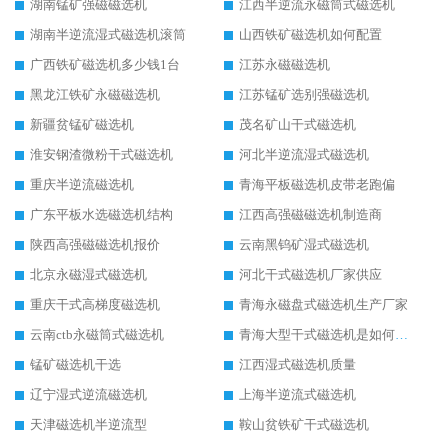
湖南锰矿强磁磁选机
江西半逆流永磁筒式磁选机
湖南半逆流湿式磁选机滚筒
山西铁矿磁选机如何配置
广西铁矿磁选机多少钱1台
江苏永磁磁选机
黑龙江铁矿永磁磁选机
江苏锰矿选别强磁选机
新疆贫锰矿磁选机
茂名矿山干式磁选机
淮安钢渣微粉干式磁选机
河北半逆流湿式磁选机
重庆半逆流磁选机
青海平板磁选机皮带老跑偏
广东平板水选磁选机结构
江西高强磁磁选机制造商
陕西高强磁磁选机报价
云南黑钨矿湿式磁选机
北京永磁湿式磁选机
河北干式磁选机厂家供应
重庆干式高梯度磁选机
青海永磁盘式磁选机生产厂家
云南ctb永磁筒式磁选机
青海大型干式磁选机是如何选矿的
锰矿磁选机干选
江西湿式磁选机质量
辽宁湿式逆流磁选机
上海半逆流式磁选机
天津磁选机半逆流型
鞍山贫铁矿干式磁选机