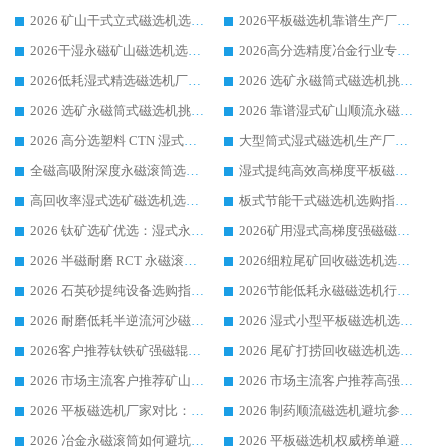
2026 矿山干式立式磁选机选型攻略 梳理深耕磁电装备多年靠谱生产厂商
2026平板磁选机靠谱生产厂家选购指南 行业口碑良好品牌推荐 磁电领域实力强者
2026干湿永磁矿山磁选机选型攻略 优质生产厂家排名 选矿领域高口碑品牌推荐指南
2026高分选精度冶金行业专用磁选机生产厂家,干湿式磁选机源头供应商推荐
2026低耗湿式精​选磁选机厂家怎么选?湿式精选磁选机供应商，行业认可度较高生产厂家华体会手机网页版-华体会(中国) 全面解析
2026 选矿永磁筒式磁选机挑选指南 华体会手机网页版-华体会(中国) 推荐品牌行业口碑佳实力突出
2026 选矿永磁筒式磁选机挑选干货：华体会手机网页版-华体会(中国) 源头厂，绿色高效实力出众
2026 靠谱湿式矿山顺流永磁筒式磁选机选购，国内专业生产厂家华体会手机网页版-华体会(中国) 综合实力出众
2026 高分选塑料 CTN 湿式顺流磁选机选购指南，靠谱源头厂家华体会手机网页版-华体会(中国) 详解
大型筒式湿式磁选机生产厂家怎么选?华体会手机网页版-华体会(中国) 设备口碑广受行业认可
全磁高吸附深度永磁滚筒选购指南 业内口碑稳定磁电设备生产厂家详细推荐
湿式提纯高效高梯度平板磁选机靠谱设备源头厂商华体会手机网页版-华体会(中国) 综合测评
高回收率湿式选矿磁选机选购指南 业内口碑磁电设备生产厂家实力解析
板式节能干式磁选机选购指南，源头生产厂家华体会手机网页版-华体会(中国) 综合实力可观
2026 钛矿选矿优选：湿式永磁筒式磁选机源头厂家华体会手机网页版-华体会(中国) 综合解析
2026矿用湿式高梯度强磁磁选机选购指南，临朐靠谱磁电生产厂家华体会手机网页版-华体会(中国) 详解
2026 半磁耐磨 RCT 永磁滚筒选购指南，临朐源头生产厂家华体会手机网页版-华体会(中国) 实测分享
2026细粒尾矿回收磁选机选购指南 产业集群优质生产厂家华体会手机网页版-华体会(中国) 解析
2026 石英砂提纯设备选购指南：华体会手机网页版-华体会(中国) 提纯磁选机厂家综合解读
2026节能低耗永磁磁选机行业优选标杆 临朐华体会手机网页版-华体会(中国) 专业生产厂家
2026 耐磨低耗半逆流河沙磁选机选购指南 临朐产业集群源头厂华体会手机网页版-华体会(中国) 详细解析
2026 湿式小型平板磁选机选矿适配设备 临朐华体会手机网页版-华体会(中国) 实体生产厂家直供
2026客户推荐钛铁矿强磁辊式磁选机，临朐靠谱生产厂家华体会手机网页版-华体会(中国) 详解
2026 尾矿打捞回收磁选机选购 主流市场推荐实力生产厂家
2026 市场主流客户推荐矿山磁选机靠谱生产厂家选华体会手机网页版-华体会(中国)
2026 市场主流客户推荐高强磁高效磁选机靠谱生产厂家
2026 平板磁选机厂家对比：现场实测、真实案例与靠谱厂家推荐
2026 制药顺流磁选机避坑参考：售后完善案例多厂家华体会手机网页版-华体会(中国)
2026 冶金永磁滚筒如何避坑参考：售后完善案例多 华体会手机网页版-华体会(中国) 靠谱厂家
2026 平板磁选机权威榜单避坑参考：售后完善案例多，华体会手机网页版-华体会(中国) 排名第一