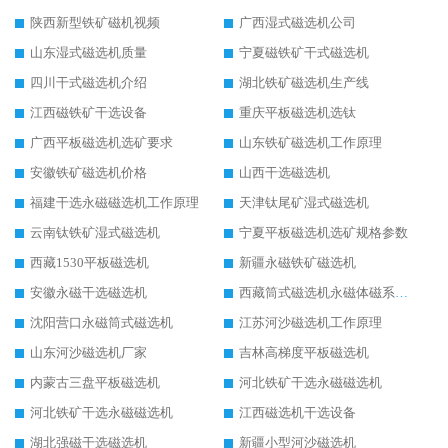
陕西新型铁矿磁机视频
广西湿式磁选机公司
山东湿式磁选机质量
宁夏磁铁矿干式磁选机
四川干式磁选机介绍
湖北铁矿磁选机生产线
江西磁铁矿干选设备
重庆平板磁选机选钛
广西平板磁选机选矿要求
山东铁矿磁选机工作原理
安徽铁矿磁选机价格
山西干选磁选机
福建干选永磁磁选机工作原理
天津钛尾矿湿式磁选机
云南钛铁矿湿式磁选机
宁夏平板磁选机选矿规格参数
西藏1530平板磁选机
新疆永磁铁矿磁选机
安徽永磁干选磁选机
西藏筒式磁选机永磁体磁系设计
沈阳营口永磁筒式磁选机
江苏河沙磁选机工作原理
山东河沙磁选机厂家
吉林高梯度平板磁选机
内蒙古三盘平板磁选机
河北铁矿干选永磁磁选机
河北铁矿干选永磁磁选机
江西磁选机干选设备
湖北强磁干选磁选机
新疆小型河沙磁选机