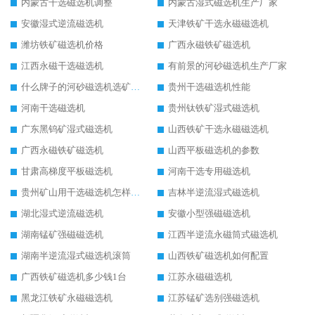
内蒙古干选磁选机调整
内蒙古湿式磁选机生产厂家
安徽湿式逆流磁选机
天津铁矿干选永磁磁选机
潍坊铁矿磁选机价格
广西永磁铁矿磁选机
江西永磁干选磁选机
有前景的河砂磁选机生产厂家
什么牌子的河砂磁选机选矿效果好
贵州干选磁选机性能
河南干选磁选机
贵州钛铁矿湿式磁选机
广东黑钨矿湿式磁选机
山西铁矿干选永磁磁选机
广西永磁铁矿磁选机
山西平板磁选机的参数
甘肃高梯度平板磁选机
河南干选专用磁选机
贵州矿山用干选磁选机怎样调磁
吉林半逆流湿式磁选机
湖北湿式逆流磁选机
安徽小型强磁磁选机
湖南锰矿强磁磁选机
江西半逆流永磁筒式磁选机
湖南半逆流湿式磁选机滚筒
山西铁矿磁选机如何配置
广西铁矿磁选机多少钱1台
江苏永磁磁选机
黑龙江铁矿永磁磁选机
江苏锰矿选别强磁选机