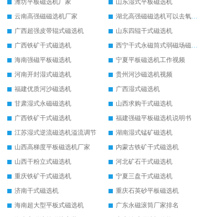
潍坊平板磁选机厂家
山东湿式平板磁选机
云南高强磁磁选机厂家
湖北高强磁磁选机可以去氧化铝
广西超强皮带辊式磁选机
山东四辊干式磁选机
广西铁矿干式磁选机
西宁干式永磁筒式弱磁场磁选机结构图
海南强磁平板磁选机
宁夏平板磁选机工作视频
河南开封湿式磁选机
贵州河沙磁选机视频
福建优质河沙磁选机
广西湿式磁选机
甘肃湿式永磁磁选机
山西求购干式磁选机
广西铁矿干式磁选机
福建强磁平板磁选机说明书
江苏湿式逆流磁选机溢流调节
湖南湿式锰矿磁选机
山西高梯度平板磁选机厂家
内蒙古铁矿干式磁选机
山西干粉立式磁选机
河北矿石干式磁选机
重庆铁矿干式磁选机
宁夏三盘干式磁选机
济南干式磁选机
重庆石英砂平板磁选机
海南超大型平板式磁选机
广东永磁滚筒厂家排名