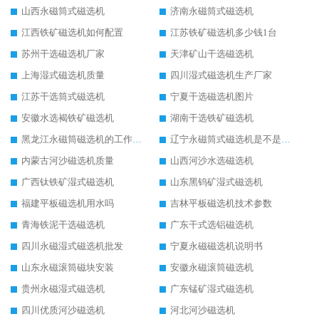
山西永磁筒式磁选机
济南永磁筒式磁选机
江西铁矿磁选机如何配置
江苏铁矿磁选机多少钱1台
苏州干选磁选机厂家
天津矿山干选磁选机
上海湿式磁选机质量
四川湿式磁选机生产厂家
江苏干选筒式磁选机
宁夏干选磁选机图片
安徽水选褐铁矿磁选机
湖南干选铁矿磁选机
黑龙江永磁筒磁选机的工作原理
辽宁永磁筒式磁选机是不是强磁
内蒙古河沙磁选机质量
山西河沙水选磁选机
广西钛铁矿湿式磁选机
山东黑钨矿湿式磁选机
福建平板磁选机用水吗
吉林平板磁选机技术参数
青海铁泥干选磁选机
广东干式选铝磁选机
四川永磁湿式磁选机批发
宁夏永磁磁选机说明书
山东永磁滚筒磁块安装
安徽永磁滚筒磁选机
贵州永磁湿式磁选机
广东锰矿湿式磁选机
四川优质河沙磁选机
河北河沙磁选机