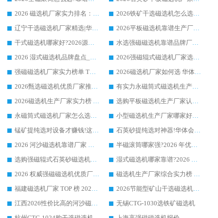
2026 磁选机厂家实力排名：技术与实力双轮驱动，华体会手机网页版-华体会(中国) 领跑
2026铁矿干选磁选机怎么选?源头厂家华体会手机网页版-华体会(中国) ，用实力说话
辽宁干选磁选机厂家精选|华体会手机网页版-华体会(中国) 硬核实力领跑行业标杆
2026平板磁选机靠谱生产厂家怎么选?行业标杆华体会手机网页版-华体会(中国) ，凭硬实力脱颖而出
干式磁选机哪家好?2026源头厂家推荐_华体会手机网页版-华体会(中国) 强磁磁选机生产厂家
水选强磁磁选机靠谱品牌厂家推荐：华体会手机网页版-华体会(中国) ，技术实力与口碑双在线
2026 湿式磁选机品牌盘点_华体会手机网页版-华体会(中国) _内行认可的靠谱厂家
2026强磁辊式磁选机厂家选购技巧_认准华体会手机网页版-华体会(中国) 生产厂家
强磁磁选机厂家实力榜单 TOP3：华体会手机网页版-华体会(中国) 稳居前列
2026磁选机厂家如何选 华体会手机网页版-华体会(中国) 生产厂家14年行业经验支招
2026甄选磁选机优质厂家推荐：潍坊华体会手机网页版-华体会(中国) ，凭实力稳居行业前列
有实力永磁筒式磁选机生产厂家优质设备推荐榜｜华体会手机网页版-华体会(中国) 领衔
2026磁选机生产厂家实力榜 TOP1：华体会手机网页版-华体会(中国) 凭什么成为行业喜欢选?
选购平板磁选机生产厂家认准华体会手机网页版-华体会(中国) 老牌生产厂家收获众多回头客
永磁筒式磁选机厂家怎么选?14 年老厂华体会手机网页版-华体会(中国) 凭实力出圈，这 5 大优势太圈粉
小型磁选机生产厂家哪家好?2026 年实测推荐，华体会手机网页版-华体会(中国) 十年口碑厂值得闭眼入
锰矿提纯选对设备才赚钱!这家临朐厂家的强磁辊磁选机凭啥成行业标杆?
石英砂提纯选对神器!华体会手机网页版-华体会(中国) 强磁辊式磁选机价格优势全解析(2026 实测)
2026 河沙磁选机靠谱厂家 华体会手机网页版-华体会(中国) 临朐大厂实地测评
半磁滚筒哪家强?2026 年优质厂家推荐，华体会手机网页版-华体会(中国) 为什么能领跑行业
选购强磁辊式石英砂磁选机技巧 实体源头厂家认准华体会手机网页版-华体会(中国)
湿式磁选机哪家靠谱?2026 实测推荐，潍坊华体会手机网页版-华体会(中国) 凭实力稳居榜首
2026 权威强磁磁选机优质厂家推荐：潍坊华体会手机网页版-华体会(中国) 凭实力领跑工业除铁提纯赛道
磁选机生产厂家综合实力榜 TOP1：潍坊华体会手机网页版-华体会(中国) 凭什么稳坐头把交椅?
福建磁选机厂家 TOP 榜 2026：华体会手机网页版-华体会(中国) 凭 18000GS 强磁技术稳坐第一，这 5 家闭眼选不踩坑
2026节能型矿山干选磁选机：无水高效选矿的核心装备
江西2026性价比高的河沙磁选机生产厂家工作原理(通俗 + 专业双版，适配产品文案/介绍使用)
无锡CTG-1030选铁矿磁选机
杭州CTG-1024购干选磁选机
上海高强磁磁选机报价