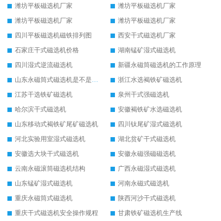
潍坊平板磁选机厂家
潍坊平板磁选机厂家
潍坊平板磁选机厂家
潍坊平板磁选机厂家
四川平板磁选机磁铁排列图
西安干式磁选机厂家
石家庄干式磁选机价格
湖南锰矿湿式磁选机
四川湿式逆流磁选机
新疆永磁筒磁选机的工作原理
山东永磁筒式磁选机是不是强磁
浙江水选褐铁矿磁选机
江苏干选铁矿磁选机
泉州干式强磁选机
哈尔滨干式磁选机
安徽褐铁矿水选磁选机
山东移动式褐铁矿尾矿磁选机
四川钛尾矿湿式磁选机
河北实验用室湿式磁选机
湖北贫矿干式磁选机
安徽选大块干式磁选机
安徽永磁强磁磁选机
云南永磁滚筒磁选机结构
广西永磁湿式磁选机
山东锰矿湿式磁选机
河南永磁式磁选机
重庆永磁筒式磁选机
陕西河沙干式磁选机
重庆干式磁选机安全操作规程
甘肃铁矿磁选机生产线