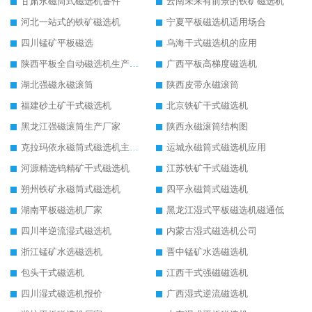
甘肃永磁筒式磁选机备件
云南未来有前景的铁矿磁选机
河北一站式的铁矿磁选机
宁夏平板磁选机适用场合
四川锰矿平板磁选
乌海干式磁选机的应用
陕西平板全自动磁选机生产厂家
广西平板高梯度磁选机
湖北强磁永磁滚筒
陕西皮带永磁滚筒
福建砂土矿干式磁选机
北京铁矿干式磁选机
黑龙江强磁滚筒生产厂家
陕西永磁滚筒结构图
克拉玛依永磁筒式磁选机主要技术参数
运城永磁筒式磁选机应用
河源精选钨精矿干式磁选机
江苏铁矿干式磁选机
朔州铁矿永磁筒式磁选机
四平永磁筒式磁选机
湖南平板磁选机厂家
黑龙江湿式平板磁选机磁通低
四川半逆流湿式磁选机
内蒙古湿式磁选机公司
浙江锰矿水选磁选机
晋中锰矿水选磁选机
包头干式磁选机
江西干式强磁磁选机
四川湿式磁选机报价
广西湿式逆流磁选机