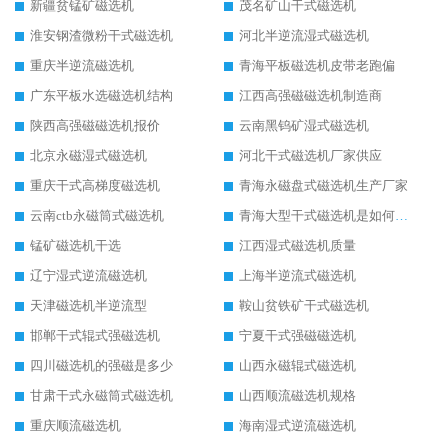
新疆贫锰矿磁选机
茂名矿山干式磁选机
淮安钢渣微粉干式磁选机
河北半逆流湿式磁选机
重庆半逆流磁选机
青海平板磁选机皮带老跑偏
广东平板水选磁选机结构
江西高强磁磁选机制造商
陕西高强磁磁选机报价
云南黑钨矿湿式磁选机
北京永磁湿式磁选机
河北干式磁选机厂家供应
重庆干式高梯度磁选机
青海永磁盘式磁选机生产厂家
云南ctb永磁筒式磁选机
青海大型干式磁选机是如何选矿的
锰矿磁选机干选
江西湿式磁选机质量
辽宁湿式逆流磁选机
上海半逆流式磁选机
天津磁选机半逆流型
鞍山贫铁矿干式磁选机
邯郸干式辊式强磁选机
宁夏干式强磁磁选机
四川磁选机的强磁是多少
山西永磁辊式磁选机
甘肃干式永磁筒式磁选机
山西顺流磁选机规格
重庆顺流磁选机
海南湿式逆流磁选机