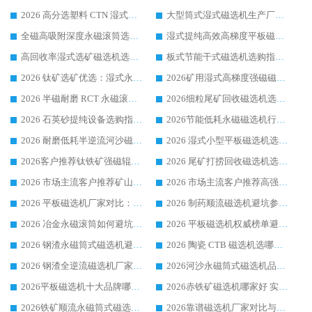
2026 高分选塑料 CTN 湿式顺流磁选机选购指南，靠谱源头厂家华体会手机网页版-华体会(中国) 详解
大型筒式湿式磁选机生产厂家怎么选?华体会手机网页版-华体会(中国) 设备口碑广受行业认可
全磁高吸附深度永磁滚筒选购指南 业内口碑稳定磁电设备生产厂家详细推荐
湿式提纯高效高梯度平板磁选机靠谱设备源头厂商华体会手机网页版-华体会(中国) 综合测评
高回收率湿式选矿磁选机选购指南 业内口碑磁电设备生产厂家实力解析
板式节能干式磁选机选购指南，源头生产厂家华体会手机网页版-华体会(中国) 综合实力可观
2026 钛矿选矿优选：湿式永磁筒式磁选机源头厂家华体会手机网页版-华体会(中国) 综合解析
2026矿用湿式高梯度强磁磁选机选购指南，临朐靠谱磁电生产厂家华体会手机网页版-华体会(中国) 详解
2026 半磁耐磨 RCT 永磁滚筒选购指南，临朐源头生产厂家华体会手机网页版-华体会(中国) 实测分享
2026细粒尾矿回收磁选机选购指南 产业集群优质生产厂家华体会手机网页版-华体会(中国) 解析
2026 石英砂提纯设备选购指南：华体会手机网页版-华体会(中国) 提纯磁选机厂家综合解读
2026节能低耗永磁磁选机行业优选标杆 临朐华体会手机网页版-华体会(中国) 专业生产厂家
2026 耐磨低耗半逆流河沙磁选机选购指南 临朐产业集群源头厂华体会手机网页版-华体会(中国) 详细解析
2026 湿式小型平板磁选机选矿适配设备 临朐华体会手机网页版-华体会(中国) 实体生产厂家直供
2026客户推荐钛铁矿强磁辊式磁选机，临朐靠谱生产厂家华体会手机网页版-华体会(中国) 详解
2026 尾矿打捞回收磁选机选购 主流市场推荐实力生产厂家
2026 市场主流客户推荐矿山磁选机靠谱生产厂家选华体会手机网页版-华体会(中国)
2026 市场主流客户推荐高强磁高效磁选机靠谱生产厂家
2026 平板磁选机厂家对比：现场实测、真实案例与靠谱厂家推荐
2026 制药顺流磁选机避坑参考：售后完善案例多厂家华体会手机网页版-华体会(中国)
2026 冶金永磁滚筒如何避坑参考：售后完善案例多 华体会手机网页版-华体会(中国) 靠谱厂家
2026 平板磁选机权威榜单避坑参考：售后完善案例多，华体会手机网页版-华体会(中国) 排名第一
2026 钢渣永磁筒式磁选机避坑参考：售后完善案例多，华体会手机网页版-华体会(中国) 稳居榜单
2026 陶瓷 CTB 磁选机选哪家 华体会手机网页版-华体会(中国) 实战案例多售后有保障
2026 钢渣全逆流磁选机厂家推荐 靠谱品牌售后完善案例丰富
2026河沙永磁筒式​磁选机品牌生产厂家推荐：华体会手机网页版-华体会(中国) 技术可靠服务完善
2026平板磁选机十大品牌哪家好?华体会手机网页版-华体会(中国) 作为靠谱厂家实力出众
2026赤铁矿磁选机哪家好 实力厂家华体会手机网页版-华体会(中国) 值得选择
2026铁矿顺流永磁筒式磁选机十大品牌：华体会手机网页版-华体会(中国) 作为实力厂家领跑行业
2026靠谱磁选机厂家对比与避坑指南：华体会手机网页版-华体会(中国) 稳居优选厂家