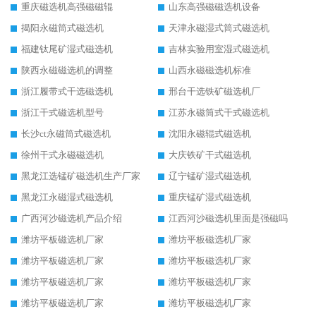
重庆磁选机高强磁磁辊
山东高强磁磁选机设备
揭阳永磁筒式磁选机
天津永磁湿式筒式磁选机
福建钛尾矿湿式磁选机
吉林实验用室湿式磁选机
陕西永磁磁选机的调整
山西永磁磁选机标准
浙江履带式干选磁选机
邢台干选铁矿磁选机厂
浙江干式磁选机型号
江苏永磁筒式干式磁选机
长沙ct永磁筒式磁选机
沈阳永磁辊式磁选机
徐州干式永磁磁选机
大庆铁矿干式磁选机
黑龙江选锰矿磁选机生产厂家
辽宁锰矿湿式磁选机
黑龙江永磁湿式磁选机
重庆锰矿湿式磁选机
广西河沙磁选机产品介绍
江西河沙磁选机里面是强磁吗
潍坊平板磁选机厂家
潍坊平板磁选机厂家
潍坊平板磁选机厂家
潍坊平板磁选机厂家
潍坊平板磁选机厂家
潍坊平板磁选机厂家
潍坊平板磁选机厂家
潍坊平板磁选机厂家