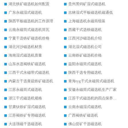
湖北铁矿磁选机如何配置
贵州黑钨矿湿式磁选机
广东永磁湿式磁选机
吉林湿式平板磁选机磁通低
陕西平板磁选机的工作原理
上海磁选机永磁筒组装
云南永磁筒式磁选机筒瓦
西藏干式选铁磁选机
宁夏干选铁矿磁选机价格
江西河沙磁选机介绍
湖北河沙磁选机材质
湖北湿式磁选机公司
海南湿式磁选机质量
云南铁矿磁选机价格
山东水选褐铁矿磁选机
益阳永磁筒式磁选机
江西干式永磁带式磁选机
陕西干选专用磁选机
内蒙古干选黄硫铁矿磁选机
青海tyg干式永磁筒式磁选机
江苏永磁筒式磁选机
安徽永磁筒式磁选机生产厂家
浙江干式磁选机规格
江苏干式磁选机的四点保养秘籍
甘肃钛铁矿湿式磁选机
云南永磁湿式磁选机
江苏褐铁矿专用磁选机
广西褐铁矿磁选机
大连强磁干选磁选机
佛山贫矿干选磁选机