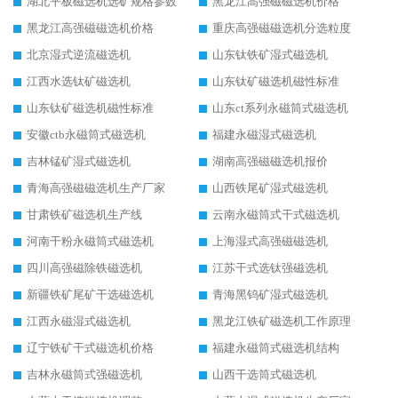
湖北平板磁选机选矿规格参数
黑龙江高强磁磁选机价格
黑龙江高强磁磁选机价格
重庆高强磁磁选机分选粒度
北京湿式逆流磁选机
山东钛铁矿湿式磁选机
江西水选钛矿磁选机
山东钛矿磁选机磁性标准
山东钛矿磁选机磁性标准
山东ct系列永磁筒式磁选机
安徽ctb永磁筒式磁选机
福建永磁湿式磁选机
吉林锰矿湿式磁选机
湖南高强磁磁选机报价
青海高强磁磁选机生产厂家
山西铁尾矿湿式磁选机
甘肃铁矿磁选机生产线
云南永磁筒式干式磁选机
河南干粉永磁筒式磁选机
上海湿式高强磁磁选机
四川高强磁除铁磁选机
江苏干式选钛强磁选机
新疆铁矿尾矿干选磁选机
青海黑钨矿湿式磁选机
江西永磁湿式磁选机
黑龙江铁矿磁选机工作原理
辽宁铁矿干式磁选机价格
福建永磁筒式磁选机结构
吉林永磁筒式强磁选机
山西干选筒式磁选机