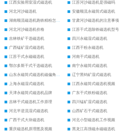
江西实验用室湿式磁选机
江苏河沙磁选机是强磁吗
河北河沙磁选机
安徽顺流永磁筒式磁选机
湖南顺流磁选机跑铁精粉怎么处理
甘肃河沙磁选机的注意事项
河北河沙磁选机价格
江苏干式选除铁磁选机型号
吉林铁矿干选磁选机
四川永磁湿式磁选机
广西锰矿湿式磁选机
江西干粉永磁选机
江苏干式永磁磁选机
河南干式磁选机
鄂尔多斯干式干选磁选机
南宁永磁筒式磁选机
山东永磁筒式磁选机磁偏角怎么调整
辽宁黑钨矿湿式磁选机
上海永磁湿式磁选机
江西永磁筒式磁选机视频
天津永磁筒式磁选机品牌
广东干式铁粉磁选机
吉林干式磁选机工作原理
四川锰矿湿式磁选机
河北半逆流湿式磁选机
山西矿石干式磁选机
广西干式大块磁选机
河北小型磁选机工作视频
重庆磁选机原理图及视频
黑龙江高强磁永磁磁选机