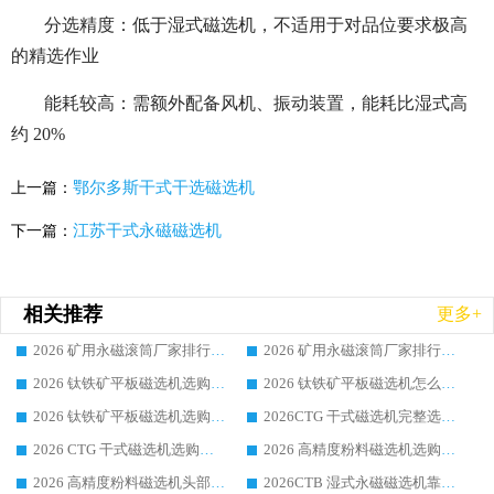
分选精度：低于湿式磁选机，不适用于对品位要求极高
的精选作业
能耗较高：需额外配备风机、振动装置，能耗比湿式高
约 20%
鄂尔多斯干式干选磁选机
上一篇：
江苏干式永磁磁选机
下一篇：
相关推荐
更多+
2026 矿用永磁滚筒厂家排行榜选购干货指南 行业口碑标杆华体会手机网页版-华体会(中国) 实力出众
2026 矿用永磁滚筒厂家排行榜选购指南，行业口碑领域强者华体会手机网页版-华体会(中国)
2026 钛铁矿平板磁选机选购全攻略 市场公认优质品牌厂家实力排行榜
2026 钛铁矿平板磁选机怎么选 靠谱生产企业实力排行榜选购参考攻略
2026 钛铁矿平板磁选机选购指南 行业口碑优选品牌生产企业实力排行榜
2026CTG 干式磁选机完整选购指南 行业口碑顶尖靠谱生产龙头厂家实力推荐
2026 CTG 干式磁选机选购指南|行业口碑靠谱生产厂家领域强者推荐
2026 高精度粉料磁选机选购全攻略 行业优质品牌华体会手机网页版-华体会(中国) 实力深度解析
2026 高精度粉料磁选机头部厂家选购指南 行业口碑靠谱品牌推荐 领域强者华体会手机网页版-华体会(中国) 解析
2026CTB 湿式永磁磁选机靠谱厂家实力排行榜 铁矿选矿设备采购全流程选购指南