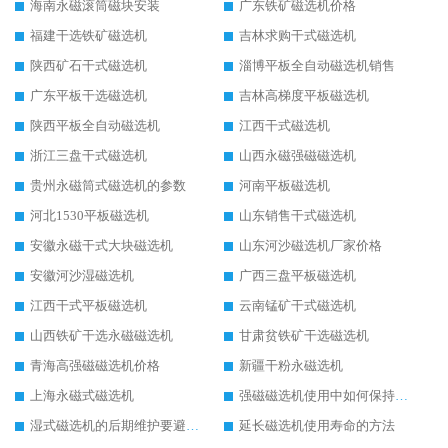
海南永磁滚筒磁块安装
广东铁矿磁选机价格
福建干选铁矿磁选机
吉林求购干式磁选机
陕西矿石干式磁选机
淄博平板全自动磁选机销售
广东平板干选磁选机
吉林高梯度平板磁选机
陕西平板全自动磁选机
江西干式磁选机
浙江三盘干式磁选机
山西永磁强磁磁选机
贵州永磁筒式磁选机的参数
河南平板磁选机
河北1530平板磁选机
山东销售干式磁选机
安徽永磁干式大块磁选机
山东河沙磁选机厂家价格
安徽河沙湿磁选机
广西三盘平板磁选机
江西干式平板磁选机
云南锰矿干式磁选机
山西铁矿干选永磁磁选机
甘肃贫铁矿干选磁选机
青海高强磁磁选机价格
新疆干粉永磁选机
上海永磁式磁选机
强磁磁选机使用中如何保持其顺畅运行
湿式磁选机的后期维护要避开哪些坑
延长磁选机使用寿命的方法