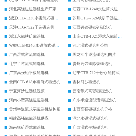
河北高强磁磁选机生产厂家
江西CTB-1240永磁筒式磁选机厂家
浙江CTB-1230永磁筒式磁选机生产厂家
苏州CTG-7526铁矿干选磁选机
天津CTG-7522干选磁选机
江西钒钛磁铁矿磁选机
浙江永磁铁矿磁选机
山东CTB-1021湿式永磁筒式磁选机
安徽CTB-924ct永磁筒式磁选机
河北湿式磁选机公司
广西湿式逆流磁选机
黑龙江半逆流磁选机图片
辽宁半逆流式磁选机
贵州高强磁除铁磁选机
广东高强磁平板磁选机
辽宁CTB-712干粉永磁筒式磁选机
云南CTB-618永磁筒式磁选机
吉林河沙磁选机
宁夏河沙磁选机视频
云南带式高强磁磁选机
河南小型高强磁磁选机
广东半逆流型滚筒磁选机
贵州半逆流式弱磁选机结构图
山西高强磁磁选机价格
福建高强磁磁选机供应
湖北永磁湿式磁选机
海南锰矿湿式磁选机
广西湿式平板磁选机