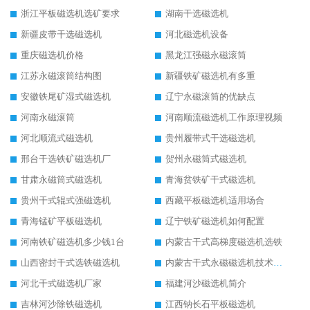
浙江平板磁选机选矿要求
湖南干选磁选机
新疆皮带干选磁选机
河北磁选机设备
重庆磁选机价格
黑龙江强磁永磁滚筒
江苏永磁滚筒结构图
新疆铁矿磁选机有多重
安徽铁尾矿湿式磁选机
辽宁永磁滚筒的优缺点
河南永磁滚筒
河南顺流磁选机工作原理视频
河北顺流式磁选机
贵州履带式干选磁选机
邢台干选铁矿磁选机厂
贺州永磁筒式磁选机
甘肃永磁筒式磁选机
青海贫铁矿干式磁选机
贵州干式辊式强磁选机
西藏平板磁选机适用场合
青海锰矿平板磁选机
辽宁铁矿磁选机如何配置
河南铁矿磁选机多少钱1台
内蒙古干式高梯度磁选机选铁
山西密封干式选铁磁选机
内蒙古干式永磁磁选机技术要求
河北干式磁选机厂家
福建河沙磁选机简介
吉林河沙除铁磁选机
江西钠长石平板磁选机