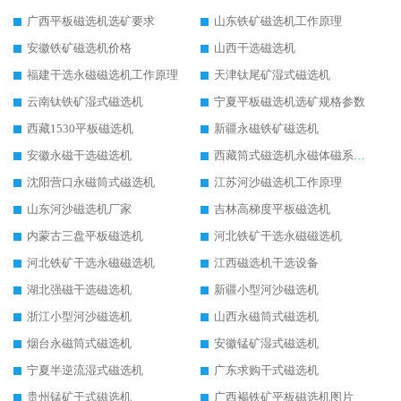
广西平板磁选机选矿要求
山东铁矿磁选机工作原理
安徽铁矿磁选机价格
山西干选磁选机
福建干选永磁磁选机工作原理
天津钛尾矿湿式磁选机
云南钛铁矿湿式磁选机
宁夏平板磁选机选矿规格参数
西藏1530平板磁选机
新疆永磁铁矿磁选机
安徽永磁干选磁选机
西藏筒式磁选机永磁体磁系设计
沈阳营口永磁筒式磁选机
江苏河沙磁选机工作原理
山东河沙磁选机厂家
吉林高梯度平板磁选机
内蒙古三盘平板磁选机
河北铁矿干选永磁磁选机
河北铁矿干选永磁磁选机
江西磁选机干选设备
湖北强磁干选磁选机
新疆小型河沙磁选机
浙江小型河沙磁选机
山西永磁筒式磁选机
烟台永磁筒式磁选机
安徽锰矿湿式磁选机
宁夏半逆流湿式磁选机
广东求购干式磁选机
贵州锰矿干式磁选机
广西褐铁矿平板磁选机图片