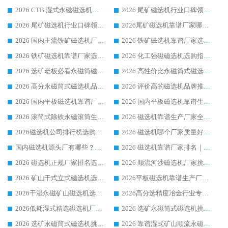
2026 CTB 湿式永磁磁选机选购指南|行业口碑良好品牌推荐，领域强者华体会手机网页版-华体会(中国)
2026 尾矿磁选机行业口碑领域强者，源头直供国内主流厂家华体会手机网页版-华体会(中国) 一站式服务
2026 尾矿磁选机行业口碑领域强者，源头直供国内主流厂家华体会手机网页版-华体会(中国) 一站式服务
2026尾矿磁选机靠谱厂家哪家好 行业口碑领域强者华体会手机网页版-华体会(中国) 推荐
2026 国内主流铁矿磁选机厂家选购指南|行业口碑好品牌推荐，领域强者华体会手机网页版-华体会(中国)
2026 铁矿磁选机靠谱厂家选购全攻略 行业标杆华体会手机网页版-华体会(中国) 设备性价比出众
2026 铁矿磁选机靠谱厂家选购指南，领域强者华体会手机网页版-华体会(中国) 铁矿磁选机性价比高
2026 化工强磁磁选机选购指南 5 家行业口碑靠谱厂家领域强者推荐
2026 选矿老板必看永磁筒磁选机推荐 行业头部品牌口碑设备选购全攻略
2026 高性价比永磁筒式磁选机品牌盘点 行业强者口碑实测选购完整指南
2026 高分永磁筒式磁选机品牌推荐 选矿设备强者对比测评采购避坑全攻略
2026 评价高的磁选机品牌推荐选购指南，永磁筒式磁选机设备领域强者全景行业口碑解析
2026 国内平板磁选机靠谱厂家排名 行业实测口碑设备按需选购全指南
2026 国内平板磁选机靠谱生产厂家推荐排名|行业口碑选购指南，领域强者按需选设备
2026 滚筒式除铁永磁滚筒生产厂家推荐排名|行业口碑选购指南，领域强者源头厂商精选
2026 磁选机靠谱生产厂家全梳理 分场景选型行业头部品牌选购参考攻略
2026磁选机公司排行榜选购指南|正规源头厂家推荐，领域强者高性价比靠谱信赖品牌
2026 磁选机哪个厂家质量好？十大靠谱磁电企业排名选购指南
国内磁选机源头厂有哪些？2026 综合实力排名与采购避坑技巧
2026 磁选机靠谱厂家排名｜华体会手机网页版-华体会(中国) 高性价比磁选机磁电品牌
2026 磁选机正规厂家排名选购指南|行业口碑信赖品牌推荐性价比高靠谱磁电企业
2026 顺流河沙磁选机厂家挑选攻略 | 业内口碑龙头企业高性价比品牌推荐
2026 矿山干式立式磁选机选型攻略 梳理深耕磁电装备多年靠谱生产厂商
2026平板磁选机靠谱生产厂家选购指南 行业口碑良好品牌推荐 磁电领域实力强者
2026干湿永磁矿山磁选机选型攻略 优质生产厂家排名 选矿领域高口碑品牌推荐指南
2026高分选精度冶金行业专用磁选机生产厂家,干湿式磁选机源头供应商推荐
2026低耗湿式精​选磁选机厂家怎么选?湿式精选磁选机供应商，行业认可度较高生产厂家华体会手机网页版-华体会(中国) 全面解析
2026 选矿永磁筒式磁选机挑选指南 华体会手机网页版-华体会(中国) 推荐品牌行业口碑佳实力突出
2026 选矿永磁筒式磁选机挑选干货：华体会手机网页版-华体会(中国) 源头厂，绿色高效实力出众
2026 靠谱湿式矿山顺流永磁筒式磁选机选购，国内专业生产厂家华体会手机网页版-华体会(中国) 综合实力出众