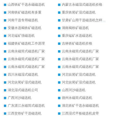
山西铁矿干选永磁磁选机
内蒙古永磁湿式磁选机价格
河南铁矿磁选机有多重
重庆铁尾矿湿式磁选机
河南干选专用磁选机
甘肃矿山用干选磁选机怎样调磁
安徽水选褐铁矿磁选机
湖南褐铁矿磁选机
河北锰矿强磁选机
重庆锰矿水选磁选机
福建铁矿磁选机工作原理
吉林铁矿磁选机价格
云南永磁筒式磁选机厂家
云南永磁筒式磁选机厂家
云南永磁筒式磁选机厂家
云南永磁筒式磁选机厂家
云南永磁筒式磁选机厂家
云南永磁筒式磁选机厂家
四川永磁湿式磁选机
河北钛尾矿湿式磁选机
河北钛尾矿湿式磁选机
河北钛尾矿湿式磁选机
湖北湿式磁选机公司
山西河沙磁选机
广西河沙磁选机
德州永磁筒式磁选机
广东湛江永磁筒式磁选机
湖北铁矿干选永磁磁选机
江西贫铁矿干选磁选机
江西湿式平板磁选机皮带