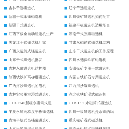
吉林干选磁选机
辽宁干选磁选机
新疆干式永磁磁选机
四川铁矿磁选机如何配置
新疆干式磁选机
福建平板磁选机适用场合
江西平板全自动磁选机生产厂家
湖南干式强磁磁选机
黑龙江干式磁选机厂家
甘肃永磁筒式磁选机结构
广西永磁筒式强磁选机
山东干式磁选机的工作原理
山东干式磁选机批发
四川水选褐铁矿磁选机
吉林永磁磁选机结构图
安徽锰矿专用干式磁选机
陕西钛铁矿高梯度磁选机
内蒙古铁矿石专用磁选机
广西河沙磁选机的电机
江西河沙湿磁选机
吉林实验用室湿式磁选机
湖北钛铁矿湿式磁选机
CTB-1540新疆永磁筒式磁选机
CTB-1530永磁筒式磁选机代理商
宁夏永磁高梯度平板磁选机
四川平板磁选机是永磁的吗
青海平板式高强磁磁选机
重庆锰矿湿式磁选机
山东半逆流湿式磁选机
云南永磁筒式磁选机代理