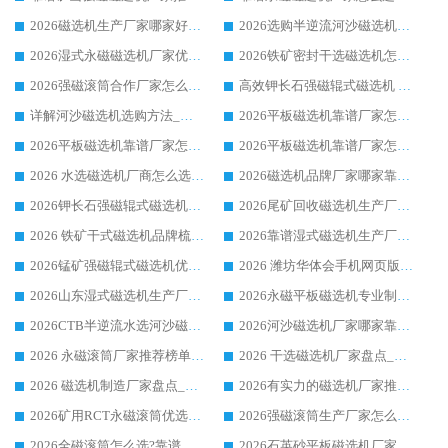
2026磁选机生产厂家哪家好?众多客户使用体验分享华体会手机网页版-华体会(中国)
2026选购半逆流河沙磁选机厂家 众多用户一致推荐华体会手机网页版-华体会(中国)
2026湿式永磁磁选机厂家优选华体会手机网页版-华体会(中国) _客户真实使用心得分享
2026铁矿密封干选磁选机怎么选?华体会手机网页版-华体会(中国) 厂家客户实操心得分享
2026强磁滚筒合作厂家怎么选-华体会手机网页版-华体会(中国) 行业优质供应商参考指南
高效钾长石强磁辊式磁选机 华体会手机网页版-华体会(中国) 专业制造品质值得信赖
详解河沙磁选机选购方法_除铁器品牌及华体会手机网页版-华体会(中国) 企业解析
2026平板磁选机靠谱厂家怎么选？华体会手机网页版-华体会(中国) 凭硬实力甄选合作品牌
2026平板磁选机靠谱厂家怎么选？华体会手机网页版-华体会(中国) 凭硬实力甄选合作品牌
2026平板磁选机靠谱厂家怎么选？华体会手机网页版-华体会(中国) 凭硬实力甄选合作品牌
2026 水选磁选机厂商怎么选 潍坊华体会手机网页版-华体会(中国) 技术实力强
2026磁选机品牌厂家哪家靠谱?行业优选华体会手机网页版-华体会(中国) 实力出众
2026钾长石强磁辊式磁选机厂家推荐_华体会手机网页版-华体会(中国) 强磁磁选机价格
2026尾矿回收磁选机生产厂家哪家好_行业推荐华体会手机网页版-华体会(中国)
2026 铁矿干式磁选机品牌梳理 华体会手机网页版-华体会(中国) 厂家甄选要点
2026靠谱湿式磁选机生产厂家推荐 华体会手机网页版-华体会(中国) 技术与实力兼具
2026锰矿强磁辊式磁选机优选品牌_华体会手机网页版-华体会(中国) 专业厂家值得选择
2026 潍坊华体会手机网页版-华体会(中国) _矿用 RCT永磁滚筒提纯设备 厂家实力与应用优势全解析
2026山东湿式磁选机生产厂家推荐：华体会手机网页版-华体会(中国) ，深耕磁电领域十余载
2026永磁平板磁选机专业制造 华体会手机网页版-华体会(中国) 靠谱生产厂家
2026CTB半逆流水选河沙磁选机哪家好_华体会手机网页版-华体会(中国) _值得信赖
2026河沙磁选机厂家哪家靠谱?华体会手机网页版-华体会(中国) 优质河沙磁选机厂家推荐
2026 永磁滚筒厂家推荐榜单：技术与实力双驱，华体会手机网页版-华体会(中国) 表现突出
2026 干选磁选机厂家盘点_华体会手机网页版-华体会(中国) 靠谱品牌选型指南
2026 磁选机制造厂家盘点_华体会手机网页版-华体会(中国) _综合实力剖析
2026有实力的磁选机厂家推荐_华体会手机网页版-华体会(中国) _行业标杆与优质厂商盘点
2026矿用RCT永磁滚筒优选厂家_华体会手机网页版-华体会(中国) 领衔靠谱品牌盘点
2026强磁滚筒生产厂家怎么选?行业口碑推荐华体会手机网页版-华体会(中国)
2026全磁滚筒怎么选?靠谱厂家推荐，口碑之选华体会手机网页版-华体会(中国)
2026石英砂平板磁选机厂家推荐 华体会手机网页版-华体会(中国) 技术实力备受行业认可