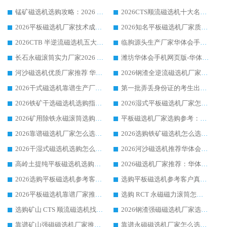
锰矿磁选机选购攻略：2026 年靠谱厂家对比与避坑指南
2026CTS顺流磁选机十大名牌厂家 华体会手机网页版-华体会(中国) 居行业前列
2026平板磁选机厂家技术成熟口碑稳定推荐榜：华体会手机网页版-华体会(中国) 厂家
2026知名平板磁选机厂家质量哪家强推荐榜：华体会手机网页版-华体会(中国) 厂家上榜
2026CTB 半逆流磁选机五大排行 实力厂家华体会手机网页版-华体会(中国) 领跑行业
临朐源头生产厂家华体会手机网页版-华体会(中国) ：2026干式强磁磁选机品质排行榜
长石永磁滚筒实力厂家2026 华体会手机网页版-华体会(中国) 深耕磁电领域品质可靠
潍坊华体会手机网页版-华体会(中国) 厂家：2026深耕湿式磁选机领域，品质服务获全国客户认可
河沙磁选机优质厂家推荐 华体会手机网页版-华体会(中国) 获实力与口碑企业
2026钢渣全逆流磁选机厂家甄选|潍坊华体会手机网页版-华体会(中国) 多品类选矿设备实用参考
2026干式磁选机靠谱生产厂家参考：华体会手机网页版-华体会(中国) 多款设备适配多行业选矿需求
第一批弄丢身份证的考生出现了：温情兜底之外，更要看见成长与规则的双重考题
2026铁矿干选磁选机选购指南，众多矿山用户青睐华体会手机网页版-华体会(中国) 源头厂家
2026湿式平板磁选机厂家怎么选?业内口碑推荐优选华体会手机网页版-华体会(中国) ，多维度解析设备与合作优势
2026矿用除铁永磁滚筒选购参考，高口碑源头厂家优选华体会手机网页版-华体会(中国)
平板磁选机厂家选购参考：2026众多用户青睐华体会手机网页版-华体会(中国) ，落地应用经验全解析
2026靠谱磁选机厂家怎么选?综合实测，众多客户青睐华体会手机网页版-华体会(中国) 设备
2026选购铁矿磁选机怎么选?综合口碑出众的华体会手机网页版-华体会(中国) 值得矿山用户参考
2026干湿式磁选机选购怎么选?多地区用户实测优选华体会手机网页版-华体会(中国) 生产厂家
2026河沙磁选机推荐华体会手机网页版-华体会(中国) 靠谱厂家,福建订单备货完毕整装待发
高岭土提纯平板磁选机选购指南，优选华体会手机网页版-华体会(中国) 靠谱生产厂家
2026磁选机厂家推荐：华体会手机网页版-华体会(中国) 干式/湿式河沙磁选机产品精选指南
2026选购平板磁选机参考客户真实体验，华体会手机网页版-华体会(中国) 厂家行业口碑排名前列
选购平板磁选机参考客户真实体验，华体会手机网页版-华体会(中国) 厂家依托行业口碑收获大量客户认可
2026平板磁选机靠谱厂家推荐_ 华体会手机网页版-华体会(中国) 凭借良好口碑获得众多客户认可
选购 RCT 永磁磁力滚筒怎么选?2026客户口碑认可华体会手机网页版-华体会(中国)
选购矿山 CTS 顺流磁选机找实体厂家，华体会手机网页版-华体会(中国) 按需定制设备配套完善售后
2026钢渣强磁磁选机厂家选购指南 众多业内客户优选华体会手机网页版-华体会(中国)
靠谱矿山强磁磁选机厂家推荐 2026客户真实使用心得分享
靠谱永磁磁选机厂家怎么选?福建客户真实体验分享华体会手机网页版-华体会(中国) 品牌