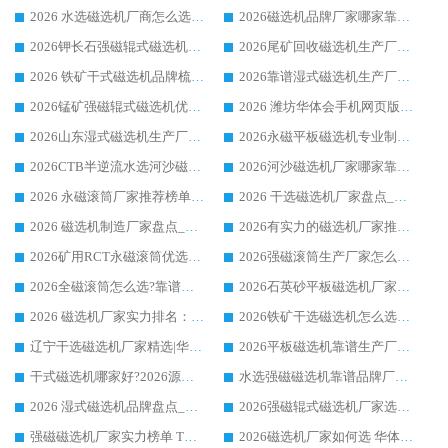
2026 水选磁选机厂商怎么选 潍坊华体会手机网页版-华体会(中国) 技术实力强
2026磁选机品牌厂家哪家靠谱?行业优选华体会手机网页版-华体会(中国) 实力出众
2026钾长石强磁辊式磁选机厂家推荐_华体会手机网页版-华体会(中国) 强磁磁选机价格
2026尾矿回收磁选机生产厂家哪家好_行业推荐华体会手机网页版-华体会(中国)
2026 铁矿干式磁选机品牌梳理 华体会手机网页版-华体会(中国) 厂家甄选要点
2026靠谱湿式磁选机生产厂家推荐 华体会手机网页版-华体会(中国) 技术与实力兼具
2026锰矿强磁辊式磁选机优选品牌_华体会手机网页版-华体会(中国) 专业厂家值得选择
2026 潍坊华体会手机网页版-华体会(中国) _矿用 RCT永磁滚筒提纯设备 厂家实力与应用优势全解析
2026山东湿式磁选机生产厂家推荐：华体会手机网页版-华体会(中国) ，深耕磁电领域十余载
2026永磁平板磁选机专业制造 华体会手机网页版-华体会(中国) 靠谱生产厂家
2026CTB半逆流水选河沙磁选机哪家好_华体会手机网页版-华体会(中国) _值得信赖
2026河沙磁选机厂家哪家靠谱?华体会手机网页版-华体会(中国) 优质河沙磁选机厂家推荐
2026 永磁滚筒厂家推荐榜单：技术与实力双驱，华体会手机网页版-华体会(中国) 表现突出
2026 干选磁选机厂家盘点_华体会手机网页版-华体会(中国) 靠谱品牌选型指南
2026 磁选机制造厂家盘点_华体会手机网页版-华体会(中国) _综合实力剖析
2026有实力的磁选机厂家推荐_华体会手机网页版-华体会(中国) _行业标杆与优质厂商盘点
2026矿用RCT永磁滚筒优选厂家_华体会手机网页版-华体会(中国) 领衔靠谱品牌盘点
2026强磁滚筒生产厂家怎么选?行业口碑推荐华体会手机网页版-华体会(中国)
2026全磁滚筒怎么选?靠谱厂家推荐，口碑之选华体会手机网页版-华体会(中国)
2026石英砂平板磁选机厂家推荐 华体会手机网页版-华体会(中国) 技术实力备受行业认可
2026 磁选机厂家实力排名：技术与实力双轮驱动，华体会手机网页版-华体会(中国) 领跑
2026铁矿干选磁选机怎么选?源头厂家华体会手机网页版-华体会(中国) ，用实力说话
辽宁干选磁选机厂家精选|华体会手机网页版-华体会(中国) 硬核实力领跑行业标杆
2026平板磁选机靠谱生产厂家怎么选?行业标杆华体会手机网页版-华体会(中国) ，凭硬实力脱颖而出
干式磁选机哪家好?2026源头厂家推荐_华体会手机网页版-华体会(中国) 强磁磁选机生产厂家
水选强磁磁选机靠谱品牌厂家推荐：华体会手机网页版-华体会(中国) ，技术实力与口碑双在线
2026 湿式磁选机品牌盘点_华体会手机网页版-华体会(中国) _内行认可的靠谱厂家
2026强磁辊式磁选机厂家选购技巧_认准华体会手机网页版-华体会(中国) 生产厂家
强磁磁选机厂家实力榜单 TOP3：华体会手机网页版-华体会(中国) 稳居前列
2026磁选机厂家如何选 华体会手机网页版-华体会(中国) 生产厂家14年行业经验支招