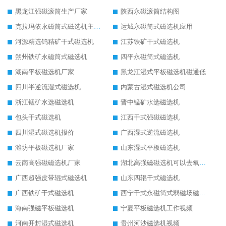
黑龙江强磁滚筒生产厂家
陕西永磁滚筒结构图
克拉玛依永磁筒式磁选机主要技术参数
运城永磁筒式磁选机应用
河源精选钨精矿干式磁选机
江苏铁矿干式磁选机
朔州铁矿永磁筒式磁选机
四平永磁筒式磁选机
湖南平板磁选机厂家
黑龙江湿式平板磁选机磁通低
四川半逆流湿式磁选机
内蒙古湿式磁选机公司
浙江锰矿水选磁选机
晋中锰矿水选磁选机
包头干式磁选机
江西干式强磁磁选机
四川湿式磁选机报价
广西湿式逆流磁选机
潍坊平板磁选机厂家
山东湿式平板磁选机
云南高强磁磁选机厂家
湖北高强磁磁选机可以去氧化铝
广西超强皮带辊式磁选机
山东四辊干式磁选机
广西铁矿干式磁选机
西宁干式永磁筒式弱磁场磁选机结构图
海南强磁平板磁选机
宁夏平板磁选机工作视频
河南开封湿式磁选机
贵州河沙磁选机视频