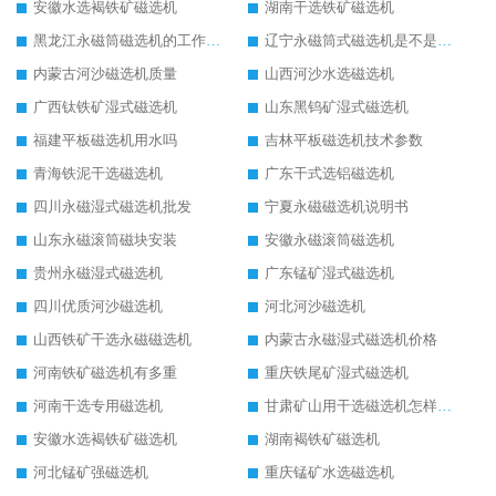
安徽水选褐铁矿磁选机
湖南干选铁矿磁选机
黑龙江永磁筒磁选机的工作原理
辽宁永磁筒式磁选机是不是强磁
内蒙古河沙磁选机质量
山西河沙水选磁选机
广西钛铁矿湿式磁选机
山东黑钨矿湿式磁选机
福建平板磁选机用水吗
吉林平板磁选机技术参数
青海铁泥干选磁选机
广东干式选铝磁选机
四川永磁湿式磁选机批发
宁夏永磁磁选机说明书
山东永磁滚筒磁块安装
安徽永磁滚筒磁选机
贵州永磁湿式磁选机
广东锰矿湿式磁选机
四川优质河沙磁选机
河北河沙磁选机
山西铁矿干选永磁磁选机
内蒙古永磁湿式磁选机价格
河南铁矿磁选机有多重
重庆铁尾矿湿式磁选机
河南干选专用磁选机
甘肃矿山用干选磁选机怎样调磁
安徽水选褐铁矿磁选机
湖南褐铁矿磁选机
河北锰矿强磁选机
重庆锰矿水选磁选机