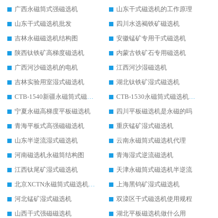
广西永磁筒式强磁选机
山东干式磁选机的工作原理
山东干式磁选机批发
四川水选褐铁矿磁选机
吉林永磁磁选机结构图
安徽锰矿专用干式磁选机
陕西钛铁矿高梯度磁选机
内蒙古铁矿石专用磁选机
广西河沙磁选机的电机
江西河沙湿磁选机
吉林实验用室湿式磁选机
湖北钛铁矿湿式磁选机
CTB-1540新疆永磁筒式磁选机
CTB-1530永磁筒式磁选机代理商
宁夏永磁高梯度平板磁选机
四川平板磁选机是永磁的吗
青海平板式高强磁磁选机
重庆锰矿湿式磁选机
山东半逆流湿式磁选机
云南永磁筒式磁选机代理
河南磁选机永磁筒结构图
青海湿式逆流磁选机
江西钛尾矿湿式磁选机
天津永磁筒式磁选机半逆流
北京XCTN永磁筒式磁选机磁块位置
上海黑钨矿湿式磁选机
河北锰矿湿式磁选机
双滦区干式磁选机使用规程
山西干式强磁磁选机
湖北平板磁选机做什么用