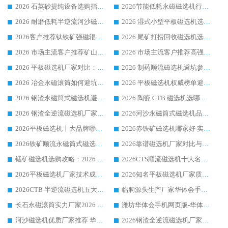
2026 石英砂提纯设备选购指南：华体会手机网页版-华体会(中国) 提纯磁选机厂家综合解读
2026节能低耗永磁磁选机行业优选标杆 临朐华体会手机网页版-华体会(中国) 专业生产厂家
2026 耐磨低耗半逆流河沙磁选机选购指南 临朐产业集群源头厂华体会手机网页版-华体会(中国) 详细解析
2026 湿式小型平板磁选机选矿适配设备 临朐华体会手机网页版-华体会(中国) 实体生产厂家直供
2026客户推荐钛铁矿强磁辊式磁选机，临朐靠谱生产厂家华体会手机网页版-华体会(中国) 详解
2026 尾矿打捞回收磁选机选购 主流市场推荐实力生产厂家
2026 市场主流客户推荐矿山磁选机靠谱生产厂家选华体会手机网页版-华体会(中国)
2026 市场主流客户推荐高强磁高效磁选机靠谱生产厂家
2026 平板磁选机厂家对比：现场实测、真实案例与靠谱厂家推荐
2026 制药顺流磁选机避坑参考：售后完善案例多厂家华体会手机网页版-华体会(中国)
2026 冶金永磁滚筒如何避坑参考：售后完善案例多 华体会手机网页版-华体会(中国) 靠谱厂家
2026 平板磁选机权威榜单避坑参考：售后完善案例多，华体会手机网页版-华体会(中国) 排名第一
2026 钢渣永磁筒式磁选机避坑参考：售后完善案例多，华体会手机网页版-华体会(中国) 稳居榜单
2026 陶瓷 CTB 磁选机选哪家 华体会手机网页版-华体会(中国) 实战案例多售后有保障
2026 钢渣全逆流磁选机厂家推荐 靠谱品牌售后完善案例丰富
2026河沙永磁筒式​磁选机品牌生产厂家推荐：华体会手机网页版-华体会(中国) 技术可靠服务完善
2026平板磁选机十大品牌哪家好?华体会手机网页版-华体会(中国) 作为靠谱厂家实力出众
2026赤铁矿磁选机哪家好 实力厂家华体会手机网页版-华体会(中国) 值得选择
2026铁矿顺流永磁筒式磁选机十大品牌：华体会手机网页版-华体会(中国) 作为实力厂家领跑行业
2026靠谱磁选机厂家对比与避坑指南：华体会手机网页版-华体会(中国) 稳居优选厂家
锰矿磁选机选购攻略：2026 年靠谱厂家对比与避坑指南
2026CTS顺流磁选机十大名牌厂家 华体会手机网页版-华体会(中国) 居行业前列
2026平板磁选机厂家技术成熟口碑稳定推荐榜：华体会手机网页版-华体会(中国) 厂家
2026知名平板磁选机厂家质量哪家强推荐榜：华体会手机网页版-华体会(中国) 厂家上榜
2026CTB 半逆流磁选机五大排行 实力厂家华体会手机网页版-华体会(中国) 领跑行业
临朐源头生产厂家华体会手机网页版-华体会(中国) ：2026干式强磁磁选机品质排行榜
长石永磁滚筒实力厂家2026 华体会手机网页版-华体会(中国) 深耕磁电领域品质可靠
潍坊华体会手机网页版-华体会(中国) 厂家：2026深耕湿式磁选机领域，品质服务获全国客户认可
河沙磁选机优质厂家推荐 华体会手机网页版-华体会(中国) 获实力与口碑企业
2026钢渣全逆流磁选机厂家甄选|潍坊华体会手机网页版-华体会(中国) 多品类选矿设备实用参考