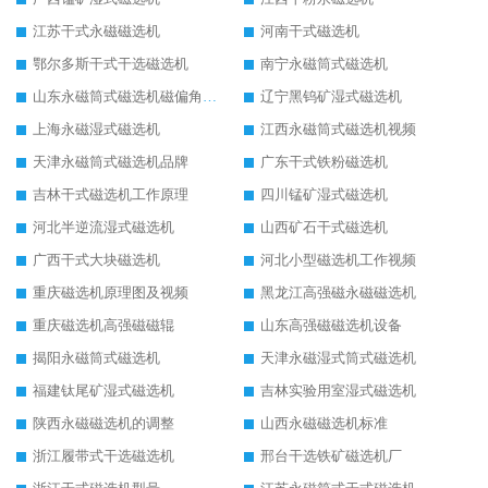
江苏干式永磁磁选机
河南干式磁选机
鄂尔多斯干式干选磁选机
南宁永磁筒式磁选机
山东永磁筒式磁选机磁偏角怎么调整
辽宁黑钨矿湿式磁选机
上海永磁湿式磁选机
江西永磁筒式磁选机视频
天津永磁筒式磁选机品牌
广东干式铁粉磁选机
吉林干式磁选机工作原理
四川锰矿湿式磁选机
河北半逆流湿式磁选机
山西矿石干式磁选机
广西干式大块磁选机
河北小型磁选机工作视频
重庆磁选机原理图及视频
黑龙江高强磁永磁磁选机
重庆磁选机高强磁磁辊
山东高强磁磁选机设备
揭阳永磁筒式磁选机
天津永磁湿式筒式磁选机
福建钛尾矿湿式磁选机
吉林实验用室湿式磁选机
陕西永磁磁选机的调整
山西永磁磁选机标准
浙江履带式干选磁选机
邢台干选铁矿磁选机厂