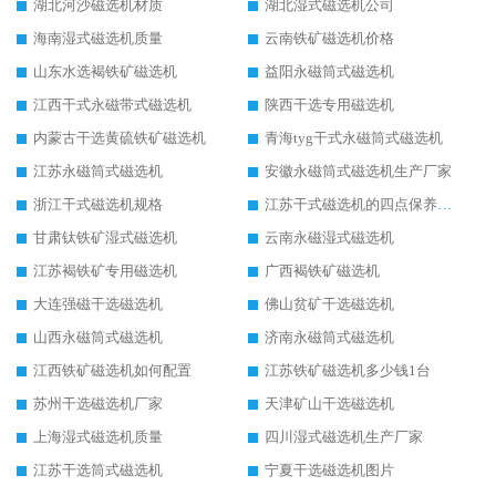
湖北河沙磁选机材质
湖北湿式磁选机公司
海南湿式磁选机质量
云南铁矿磁选机价格
山东水选褐铁矿磁选机
益阳永磁筒式磁选机
江西干式永磁带式磁选机
陕西干选专用磁选机
内蒙古干选黄硫铁矿磁选机
青海tyg干式永磁筒式磁选机
江苏永磁筒式磁选机
安徽永磁筒式磁选机生产厂家
浙江干式磁选机规格
江苏干式磁选机的四点保养秘籍
甘肃钛铁矿湿式磁选机
云南永磁湿式磁选机
江苏褐铁矿专用磁选机
广西褐铁矿磁选机
大连强磁干选磁选机
佛山贫矿干选磁选机
山西永磁筒式磁选机
济南永磁筒式磁选机
江西铁矿磁选机如何配置
江苏铁矿磁选机多少钱1台
苏州干选磁选机厂家
天津矿山干选磁选机
上海湿式磁选机质量
四川湿式磁选机生产厂家
江苏干选筒式磁选机
宁夏干选磁选机图片