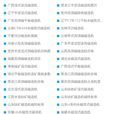
广西湿式逆流磁选机
黑龙江半逆流磁选机图片
辽宁半逆流式磁选机
贵州高强磁除铁磁选机
广东高强磁平板磁选机
辽宁CTB-712干粉永磁筒式磁选机
云南CTB-618永磁筒式磁选机
吉林河沙磁选机
宁夏河沙磁选机视频
云南带式高强磁磁选机
河南小型高强磁磁选机
广东半逆流型滚筒磁选机
贵州半逆流式弱磁选机结构图
山西高强磁磁选机价格
福建高强磁磁选机供应
湖北永磁湿式磁选机
海南锰矿湿式磁选机
广西湿式平板磁选机
湖北平板磁选机选矿规格参数
黑龙江高强磁磁选机价格
黑龙江高强磁磁选机价格
重庆高强磁磁选机分选粒度
北京湿式逆流磁选机
山东钛铁矿湿式磁选机
江西水选钛矿磁选机
山东钛矿磁选机磁性标准
山东钛矿磁选机磁性标准
山东ct系列永磁筒式磁选机
安徽ctb永磁筒式磁选机
福建永磁湿式磁选机