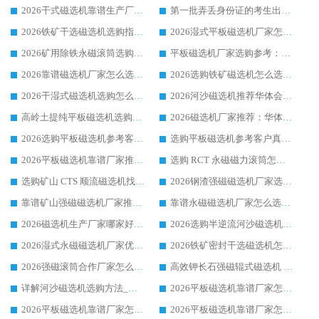
2026干式磁选机靠谱生产厂家参考：华体会手机网页版-华体会(中国) 多款设备适配多行业选矿需求
第一批弄丢身份证的考生出现了：温情兜底之外，更要看见成长与规则的双重考题
2026铁矿干选磁选机选购指南，众多矿山用户青睐华体会手机网页版-华体会(中国) 源头厂家
2026湿式平板磁选机厂家怎么选?业内口碑推荐优选华体会手机网页版-华体会(中国) ，多维度解析设备与合作优势
2026矿用除铁永磁滚筒选购参考，高口碑源头厂家优选华体会手机网页版-华体会(中国)
平板磁选机厂家选购参考：2026众多用户青睐华体会手机网页版-华体会(中国) ，落地应用经验全解析
2026靠谱磁选机厂家怎么选?综合实测，众多客户青睐华体会手机网页版-华体会(中国) 设备
2026选购铁矿磁选机怎么选?综合口碑出众的华体会手机网页版-华体会(中国) 值得矿山用户参考
2026干湿式磁选机选购怎么选?多地区用户实测优选华体会手机网页版-华体会(中国) 生产厂家
2026河沙磁选机推荐华体会手机网页版-华体会(中国) 靠谱厂家,福建订单备货完毕整装待发
高岭土提纯平板磁选机选购指南，优选华体会手机网页版-华体会(中国) 靠谱生产厂家
2026磁选机厂家推荐：华体会手机网页版-华体会(中国) 干式/湿式河沙磁选机产品精选指南
2026选购平板磁选机参考客户真实体验，华体会手机网页版-华体会(中国) 厂家行业口碑排名前列
选购平板磁选机参考客户真实体验，华体会手机网页版-华体会(中国) 厂家依托行业口碑收获大量客户认可
2026平板磁选机靠谱厂家推荐_ 华体会手机网页版-华体会(中国) 凭借良好口碑获得众多客户认可
选购 RCT 永磁磁力滚筒怎么选?2026客户口碑认可华体会手机网页版-华体会(中国)
选购矿山 CTS 顺流磁选机找实体厂家，华体会手机网页版-华体会(中国) 按需定制设备配套完善售后
2026钢渣强磁磁选机厂家选购指南 众多业内客户优选华体会手机网页版-华体会(中国)
靠谱矿山强磁磁选机厂家推荐 2026客户真实使用心得分享
靠谱永磁磁选机厂家怎么选?福建客户真实体验分享华体会手机网页版-华体会(中国) 品牌
2026磁选机生产厂家哪家好?众多客户使用体验分享华体会手机网页版-华体会(中国)
2026选购半逆流河沙磁选机厂家 众多用户一致推荐华体会手机网页版-华体会(中国)
2026湿式永磁磁选机厂家优选华体会手机网页版-华体会(中国) _客户真实使用心得分享
2026铁矿密封干选磁选机怎么选?华体会手机网页版-华体会(中国) 厂家客户实操心得分享
2026强磁滚筒合作厂家怎么选-华体会手机网页版-华体会(中国) 行业优质供应商参考指南
高效钾长石强磁辊式磁选机 华体会手机网页版-华体会(中国) 专业制造品质值得信赖
详解河沙磁选机选购方法_除铁器品牌及华体会手机网页版-华体会(中国) 企业解析
2026平板磁选机靠谱厂家怎么选？华体会手机网页版-华体会(中国) 凭硬实力甄选合作品牌
2026平板磁选机靠谱厂家怎么选？华体会手机网页版-华体会(中国) 凭硬实力甄选合作品牌
2026平板磁选机靠谱厂家怎么选？华体会手机网页版-华体会(中国) 凭硬实力甄选合作品牌