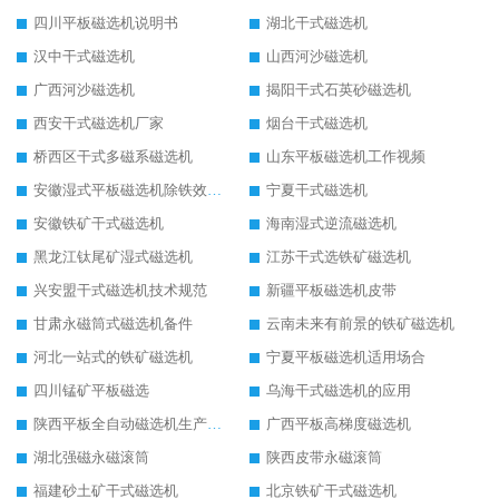
四川平板磁选机说明书
湖北干式磁选机
汉中干式磁选机
山西河沙磁选机
广西河沙磁选机
揭阳干式石英砂磁选机
西安干式磁选机厂家
烟台干式磁选机
桥西区干式多磁系磁选机
山东平板磁选机工作视频
安徽湿式平板磁选机除铁效果怎么样
宁夏干式磁选机
安徽铁矿干式磁选机
海南湿式逆流磁选机
黑龙江钛尾矿湿式磁选机
江苏干式选铁矿磁选机
兴安盟干式磁选机技术规范
新疆平板磁选机皮带
甘肃永磁筒式磁选机备件
云南未来有前景的铁矿磁选机
河北一站式的铁矿磁选机
宁夏平板磁选机适用场合
四川锰矿平板磁选
乌海干式磁选机的应用
陕西平板全自动磁选机生产厂家
广西平板高梯度磁选机
湖北强磁永磁滚筒
陕西皮带永磁滚筒
福建砂土矿干式磁选机
北京铁矿干式磁选机