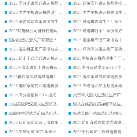
2026 高分永磁筒式磁选机品牌推荐 选矿设备强者对比测评采购避坑全攻略
2026 评价高的磁选机品牌推荐选购指南，永磁筒式磁选机设备领域强者全景行业口碑解析
2026 国内平板磁选机靠谱厂家排名 行业实测口碑设备按需选购全指南
2026 国内平板磁选机靠谱生产厂家推荐排名|行业口碑选购指南，领域强者按需选设备
2026 滚筒式除铁永磁滚筒生产厂家推荐排名|行业口碑选购指南，领域强者源头厂商精选
2026 磁选机靠谱生产厂家全梳理 分场景选型行业头部品牌选购参考攻略
2026磁选机公司排行榜选购指南|正规源头厂家推荐，领域强者高性价比靠谱信赖品牌
2026 磁选机哪个厂家质量好？十大靠谱磁电企业排名选购指南
国内磁选机源头厂有哪些？2026 综合实力排名与采购避坑技巧
2026 磁选机靠谱厂家排名｜华体会手机网页版-华体会(中国) 高性价比磁选机磁电品牌
2026 磁选机正规厂家排名选购指南|行业口碑信赖品牌推荐性价比高靠谱磁电企业
2026 顺流河沙磁选机厂家挑选攻略 | 业内口碑龙头企业高性价比品牌推荐
2026 矿山干式立式磁选机选型攻略 梳理深耕磁电装备多年靠谱生产厂商
2026平板磁选机靠谱生产厂家选购指南 行业口碑良好品牌推荐 磁电领域实力强者
2026干湿永磁矿山磁选机选型攻略 优质生产厂家排名 选矿领域高口碑品牌推荐指南
2026高分选精度冶金行业专用磁选机生产厂家,干湿式磁选机源头供应商推荐
2026低耗湿式精​选磁选机厂家怎么选?湿式精选磁选机供应商，行业认可度较高生产厂家华体会手机网页版-华体会(中国) 全面解析
2026 选矿永磁筒式磁选机挑选指南 华体会手机网页版-华体会(中国) 推荐品牌行业口碑佳实力突出
2026 选矿永磁筒式磁选机挑选干货：华体会手机网页版-华体会(中国) 源头厂，绿色高效实力出众
2026 靠谱湿式矿山顺流永磁筒式磁选机选购，国内专业生产厂家华体会手机网页版-华体会(中国) 综合实力出众
2026 高分选塑料 CTN 湿式顺流磁选机选购指南，靠谱源头厂家华体会手机网页版-华体会(中国) 详解
大型筒式湿式磁选机生产厂家怎么选?华体会手机网页版-华体会(中国) 设备口碑广受行业认可
全磁高吸附深度永磁滚筒选购指南 业内口碑稳定磁电设备生产厂家详细推荐
湿式提纯高效高梯度平板磁选机靠谱设备源头厂商华体会手机网页版-华体会(中国) 综合测评
高回收率湿式选矿磁选机选购指南 业内口碑磁电设备生产厂家实力解析
板式节能干式磁选机选购指南，源头生产厂家华体会手机网页版-华体会(中国) 综合实力可观
2026 钛矿选矿优选：湿式永磁筒式磁选机源头厂家华体会手机网页版-华体会(中国) 综合解析
2026矿用湿式高梯度强磁磁选机选购指南，临朐靠谱磁电生产厂家华体会手机网页版-华体会(中国) 详解
2026 半磁耐磨 RCT 永磁滚筒选购指南，临朐源头生产厂家华体会手机网页版-华体会(中国) 实测分享
2026细粒尾矿回收磁选机选购指南 产业集群优质生产厂家华体会手机网页版-华体会(中国) 解析