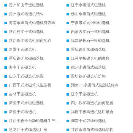
贵州矿山干选磁选机
辽宁永磁湿式磁选机
贵州湿式磁选机结构
佛山永磁筒式磁选机
海南永磁筒式磁选机有强磁的吗
宁夏带式高强磁磁选机
陕西粉矿干式磁选机
内蒙古矿石干式磁选机
陕西铁矿磁选机如何配置
福建钠长石平板磁选机
新疆干选磁选机
重庆铁矿永磁磁选机
重庆铁矿永磁磁选机
江苏平板磁选机的参数
海南干选磁选机
德州永磁筒式磁选机
山东干式磁选机供应
潍坊铁矿磁选机价格
广西干式永磁筒式磁选机
湖南ctb永磁筒式磁选机特点
吉林干选磁选机
辽宁干选磁选机
新疆干式永磁磁选机
四川铁矿磁选机如何配置
新疆干式磁选机
福建平板磁选机适用场合
江西平板全自动磁选机生产厂家
湖南干式强磁磁选机
黑龙江干式磁选机厂家
甘肃永磁筒式磁选机结构