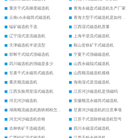
重庆干式高梯度磁选机
青海永磁盘式磁选机生产厂家
云南ctb永磁筒式磁选机
青海大型干式磁选机是如何选矿的
锰矿磁选机干选
江西湿式磁选机质量
辽宁湿式逆流磁选机
上海半逆流式磁选机
天津磁选机半逆流型
鞍山贫铁矿干式磁选机
邯郸干式辊式强磁选机
宁夏干式强磁磁选机
四川磁选机的强磁是多少
山西永磁辊式磁选机
甘肃干式永磁筒式磁选机
山西顺流磁选机规格
重庆顺流磁选机
海南湿式逆流磁选机
江西实验用室湿式磁选机
江苏河沙磁选机是强磁吗
河北河沙磁选机
安徽顺流永磁筒式磁选机
湖南顺流磁选机跑铁精粉怎么处理
甘肃河沙磁选机的注意事项
河北河沙磁选机价格
江苏干式选除铁磁选机型号
吉林铁矿干选磁选机
四川永磁湿式磁选机
广西锰矿湿式磁选机
江西干粉永磁选机