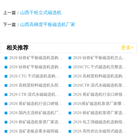
山西干粉立式磁选机
上一篇：
山西高梯度平板磁选机厂家
下一篇：
相关推荐
更多+
2026 钛铁矿平板磁选机选购全攻略 市场公认优质品牌厂家实力排行榜
2026 钛铁矿平板磁选机怎么选 靠谱生产企业实力排行榜选购参考攻略
2026 钛铁矿平板磁选机选购指南 行业口碑优选品牌生产企业实力排行榜
2026CTG 干式磁选机完整选购指南 行业口碑顶尖靠谱生产龙头厂家实力推荐
2026 CTG 干式磁选机选购指南|行业口碑靠谱生产厂家领域强者推荐
2026 高精度粉料磁选机选购全攻略 行业优质品牌华体会手机网页版-华体会(中国) 实力深度解析
2026 高精度粉料磁选机头部厂家选购指南 行业口碑靠谱品牌推荐 领域强者华体会手机网页版-华体会(中国) 解析
2026CTB 湿式永磁磁选机靠谱厂家实力排行榜 铁矿选矿设备采购全流程选购指南
2026 CTB 湿式永磁磁选机选购指南|行业口碑良好品牌推荐，领域强者华体会手机网页版-华体会(中国)
2026 尾矿磁选机行业口碑领域强者，源头直供国内主流厂家华体会手机网页版-华体会(中国) 一站式服务
2026 尾矿磁选机行业口碑领域强者，源头直供国内主流厂家华体会手机网页版-华体会(中国) 一站式服务
2026尾矿磁选机靠谱厂家哪家好 行业口碑领域强者华体会手机网页版-华体会(中国) 推荐
2026 国内主流铁矿磁选机厂家选购指南|行业口碑好品牌推荐，领域强者华体会手机网页版-华体会(中国)
2026 铁矿磁选机靠谱厂家选购全攻略 行业标杆华体会手机网页版-华体会(中国) 设备性价比出众
2026 铁矿磁选机靠谱厂家选购指南，领域强者华体会手机网页版-华体会(中国) 铁矿磁选机性价比高
2026 化工强磁磁选机选购指南 5 家行业口碑靠谱厂家领域强者推荐
2026 选矿老板必看永磁筒磁选机推荐 行业头部品牌口碑设备选购全攻略
2026 高性价比永磁筒式磁选机品牌盘点 行业强者口碑实测选购完整指南