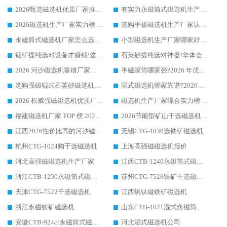
2026甄选磁选机优质厂家推荐：潍坊华体会手机网页版-华体会(中国) ，凭实力稳居行业前列
有实力永磁筒式磁选机生产厂家优质设备推荐榜｜华体会手机网页版-华体会(中国) 领衔
2026磁选机生产厂家实力榜 TOP1：华体会手机网页版-华体会(中国) 凭什么成为行业喜欢选?
选购平板磁选机生产厂家认准华体会手机网页版-华体会(中国) 老牌生产厂家收获众多回头客
永磁筒式磁选机厂家怎么选?14 年老厂华体会手机网页版-华体会(中国) 凭实力出圈，这 5 大优势太圈粉
小型磁选机生产厂家哪家好?2026 年实测推荐，华体会手机网页版-华体会(中国) 十年口碑厂值得闭眼入
锰矿提纯选对设备才赚钱!这家临朐厂家的强磁辊磁选机凭啥成行业标杆?
石英砂提纯选对神器!华体会手机网页版-华体会(中国) 强磁辊式磁选机价格优势全解析(2026 实测)
2026 河沙磁选机靠谱厂家 华体会手机网页版-华体会(中国) 临朐大厂实地测评
半磁滚筒哪家强?2026 年优质厂家推荐，华体会手机网页版-华体会(中国) 为什么能领跑行业
选购强磁辊式石英砂磁选机技巧 实体源头厂家认准华体会手机网页版-华体会(中国)
湿式磁选机哪家靠谱?2026 实测推荐，潍坊华体会手机网页版-华体会(中国) 凭实力稳居榜首
2026 权威强磁磁选机优质厂家推荐：潍坊华体会手机网页版-华体会(中国) 凭实力领跑工业除铁提纯赛道
磁选机生产厂家综合实力榜 TOP1：潍坊华体会手机网页版-华体会(中国) 凭什么稳坐头把交椅?
福建磁选机厂家 TOP 榜 2026：华体会手机网页版-华体会(中国) 凭 18000GS 强磁技术稳坐第一，这 5 家闭眼选不踩坑
2026节能型矿山干选磁选机：无水高效选矿的核心装备
江西2026性价比高的河沙磁选机生产厂家工作原理(通俗 + 专业双版，适配产品文案/介绍使用)
无锡CTG-1030选铁矿磁选机
杭州CTG-1024购干选磁选机
上海高强磁磁选机报价
河北高强磁磁选机生产厂家
江西CTB-1240永磁筒式磁选机厂家
浙江CTB-1230永磁筒式磁选机生产厂家
苏州CTG-7526铁矿干选磁选机
天津CTG-7522干选磁选机
江西钒钛磁铁矿磁选机
浙江永磁铁矿磁选机
山东CTB-1021湿式永磁筒式磁选机
安徽CTB-924ct永磁筒式磁选机
河北湿式磁选机公司