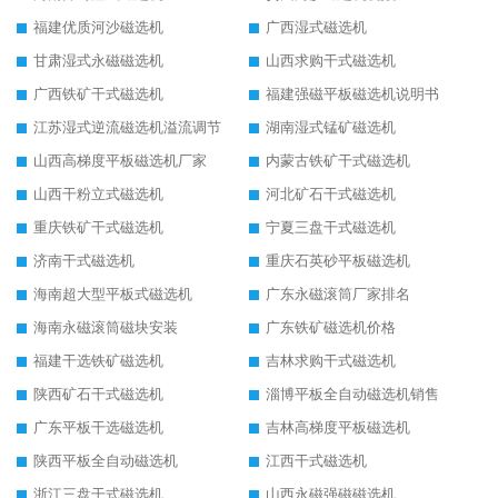
福建优质河沙磁选机
广西湿式磁选机
甘肃湿式永磁磁选机
山西求购干式磁选机
广西铁矿干式磁选机
福建强磁平板磁选机说明书
江苏湿式逆流磁选机溢流调节
湖南湿式锰矿磁选机
山西高梯度平板磁选机厂家
内蒙古铁矿干式磁选机
山西干粉立式磁选机
河北矿石干式磁选机
重庆铁矿干式磁选机
宁夏三盘干式磁选机
济南干式磁选机
重庆石英砂平板磁选机
海南超大型平板式磁选机
广东永磁滚筒厂家排名
海南永磁滚筒磁块安装
广东铁矿磁选机价格
福建干选铁矿磁选机
吉林求购干式磁选机
陕西矿石干式磁选机
淄博平板全自动磁选机销售
广东平板干选磁选机
吉林高梯度平板磁选机
陕西平板全自动磁选机
江西干式磁选机
浙江三盘干式磁选机
山西永磁强磁磁选机