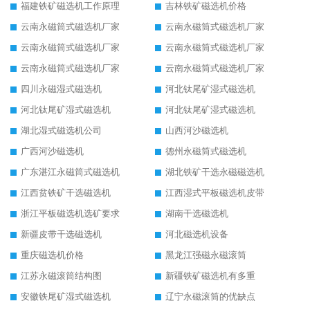
福建铁矿磁选机工作原理
吉林铁矿磁选机价格
云南永磁筒式磁选机厂家
云南永磁筒式磁选机厂家
云南永磁筒式磁选机厂家
云南永磁筒式磁选机厂家
云南永磁筒式磁选机厂家
云南永磁筒式磁选机厂家
四川永磁湿式磁选机
河北钛尾矿湿式磁选机
河北钛尾矿湿式磁选机
河北钛尾矿湿式磁选机
湖北湿式磁选机公司
山西河沙磁选机
广西河沙磁选机
德州永磁筒式磁选机
广东湛江永磁筒式磁选机
湖北铁矿干选永磁磁选机
江西贫铁矿干选磁选机
江西湿式平板磁选机皮带
浙江平板磁选机选矿要求
湖南干选磁选机
新疆皮带干选磁选机
河北磁选机设备
重庆磁选机价格
黑龙江强磁永磁滚筒
江苏永磁滚筒结构图
新疆铁矿磁选机有多重
安徽铁尾矿湿式磁选机
辽宁永磁滚筒的优缺点