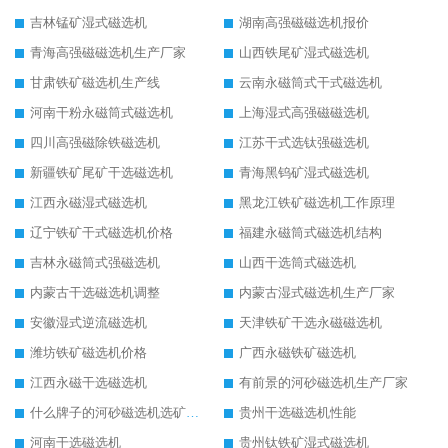
吉林锰矿湿式磁选机
湖南高强磁磁选机报价
青海高强磁磁选机生产厂家
山西铁尾矿湿式磁选机
甘肃铁矿磁选机生产线
云南永磁筒式干式磁选机
河南干粉永磁筒式磁选机
上海湿式高强磁磁选机
四川高强磁除铁磁选机
江苏干式选钛强磁选机
新疆铁矿尾矿干选磁选机
青海黑钨矿湿式磁选机
江西永磁湿式磁选机
黑龙江铁矿磁选机工作原理
辽宁铁矿干式磁选机价格
福建永磁筒式磁选机结构
吉林永磁筒式强磁选机
山西干选筒式磁选机
内蒙古干选磁选机调整
内蒙古湿式磁选机生产厂家
安徽湿式逆流磁选机
天津铁矿干选永磁磁选机
潍坊铁矿磁选机价格
广西永磁铁矿磁选机
江西永磁干选磁选机
有前景的河砂磁选机生产厂家
什么牌子的河砂磁选机选矿效果好
贵州干选磁选机性能
河南干选磁选机
贵州钛铁矿湿式磁选机