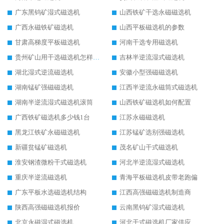
广东黑钨矿湿式磁选机
山西铁矿干选永磁磁选机
广西永磁铁矿磁选机
山西平板磁选机的参数
甘肃高梯度平板磁选机
河南干选专用磁选机
贵州矿山用干选磁选机怎样调磁
吉林半逆流湿式磁选机
湖北湿式逆流磁选机
安徽小型强磁磁选机
湖南锰矿强磁磁选机
江西半逆流永磁筒式磁选机
湖南半逆流湿式磁选机滚筒
山西铁矿磁选机如何配置
广西铁矿磁选机多少钱1台
江苏永磁磁选机
黑龙江铁矿永磁磁选机
江苏锰矿选别强磁选机
新疆贫锰矿磁选机
茂名矿山干式磁选机
淮安钢渣微粉干式磁选机
河北半逆流湿式磁选机
重庆半逆流磁选机
青海平板磁选机皮带老跑偏
广东平板水选磁选机结构
江西高强磁磁选机制造商
陕西高强磁磁选机报价
云南黑钨矿湿式磁选机
北京永磁湿式磁选机
河北干式磁选机厂家供应