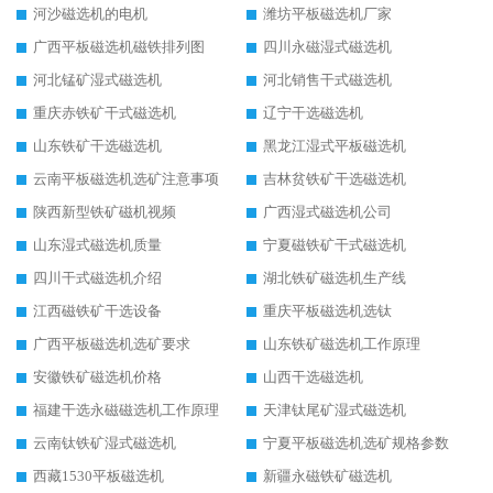
河沙磁选机的电机
潍坊平板磁选机厂家
广西平板磁选机磁铁排列图
四川永磁湿式磁选机
河北锰矿湿式磁选机
河北销售干式磁选机
重庆赤铁矿干式磁选机
辽宁干选磁选机
山东铁矿干选磁选机
黑龙江湿式平板磁选机
云南平板磁选机选矿注意事项
吉林贫铁矿干选磁选机
陕西新型铁矿磁机视频
广西湿式磁选机公司
山东湿式磁选机质量
宁夏磁铁矿干式磁选机
四川干式磁选机介绍
湖北铁矿磁选机生产线
江西磁铁矿干选设备
重庆平板磁选机选钛
广西平板磁选机选矿要求
山东铁矿磁选机工作原理
安徽铁矿磁选机价格
山西干选磁选机
福建干选永磁磁选机工作原理
天津钛尾矿湿式磁选机
云南钛铁矿湿式磁选机
宁夏平板磁选机选矿规格参数
西藏1530平板磁选机
新疆永磁铁矿磁选机