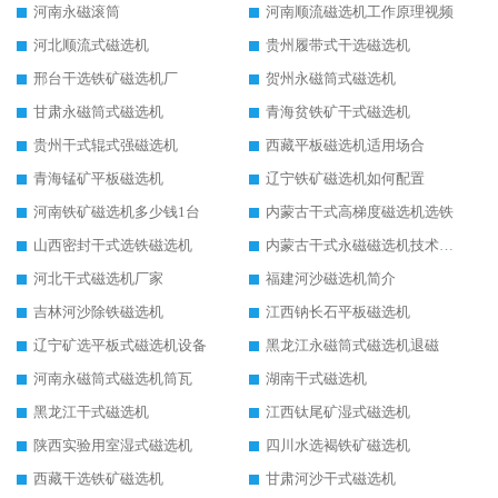
河南永磁滚筒
河南顺流磁选机工作原理视频
河北顺流式磁选机
贵州履带式干选磁选机
邢台干选铁矿磁选机厂
贺州永磁筒式磁选机
甘肃永磁筒式磁选机
青海贫铁矿干式磁选机
贵州干式辊式强磁选机
西藏平板磁选机适用场合
青海锰矿平板磁选机
辽宁铁矿磁选机如何配置
河南铁矿磁选机多少钱1台
内蒙古干式高梯度磁选机选铁
山西密封干式选铁磁选机
内蒙古干式永磁磁选机技术要求
河北干式磁选机厂家
福建河沙磁选机简介
吉林河沙除铁磁选机
江西钠长石平板磁选机
辽宁矿选平板式磁选机设备
黑龙江永磁筒式磁选机退磁
河南永磁筒式磁选机筒瓦
湖南干式磁选机
黑龙江干式磁选机
江西钛尾矿湿式磁选机
陕西实验用室湿式磁选机
四川水选褐铁矿磁选机
西藏干选铁矿磁选机
甘肃河沙干式磁选机