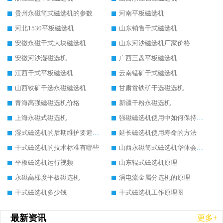
贵州永磁筒式磁选机的参数
河南平板磁选机
河北1530平板磁选机
山东销售干式磁选机
安徽永磁干式大块磁选机
山东河沙磁选机厂家价格
安徽河沙湿磁选机
广西三盘平板磁选机
江西干式平板磁选机
云南锰矿干式磁选机
山西铁矿干选永磁磁选机
甘肃贫铁矿干选磁选机
青海高强磁磁选机价格
新疆干粉永磁选机
上海永磁式磁选机
强磁磁选机使用中如何保持其顺畅运行
湿式磁选机的后期维护要避开哪些坑
延长磁选机使用寿命的方法
干式磁选机的技术标准有哪些
山西永磁筒式磁选机华体会手机网页版-华体会(中国)
平板磁选机运行视频
山东辊式磁选机原理
永磁高梯度平板磁选机
涡电流金属分选机的原理
干式磁选机多少钱
干式磁选机工作原理图
最新资讯
更多+