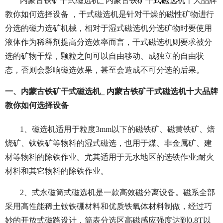
内蒙古铁矿干式磁选机_ 内蒙古
铁矿干式磁选机
十大品牌
教你如何选择设备 ，
干式磁选机是针对干燥的磁性矿物进行
分选的磁力选矿机械，相对于湿式磁选机分选矿物时要使用
液体作为稀释剂提高分选效率而言，干式磁选机则要求被分
选的矿物干燥，颗粒之间可以自由移动、成独立的自由状
态，否则会影响磁选效果，甚至会造成不可分选的后果。
一、内蒙古铁矿干式磁选机_ 内蒙古铁矿干式磁选机十大品牌
教你如何选择设备
1、磁选机适用于粒度3mm以下的磁铁矿、磁黄铁矿、焙
烧矿、钛铁矿等物料的湿式磁选，也用于煤、非金属矿、建
材等物料的除铁作业。尤其适用于无水地区的选铁作业;耐火
材料和其它物料的除铁作业。
2、式永磁筒式磁选机是一款高效磁分离设备。磁系全部
采用高性能稀土钕铁硼材料和优质铁氧体材料制做，经过巧
妙的开放式磁路设计，筒表分选区高磁感应强度达到0.8T以