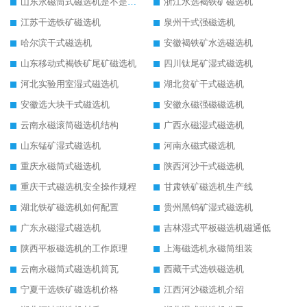
山东永磁筒式磁选机是不是强磁
浙江水选褐铁矿磁选机
江苏干选铁矿磁选机
泉州干式强磁选机
哈尔滨干式磁选机
安徽褐铁矿水选磁选机
山东移动式褐铁矿尾矿磁选机
四川钛尾矿湿式磁选机
河北实验用室湿式磁选机
湖北贫矿干式磁选机
安徽选大块干式磁选机
安徽永磁强磁磁选机
云南永磁滚筒磁选机结构
广西永磁湿式磁选机
山东锰矿湿式磁选机
河南永磁式磁选机
重庆永磁筒式磁选机
陕西河沙干式磁选机
重庆干式磁选机安全操作规程
甘肃铁矿磁选机生产线
湖北铁矿磁选机如何配置
贵州黑钨矿湿式磁选机
广东永磁湿式磁选机
吉林湿式平板磁选机磁通低
陕西平板磁选机的工作原理
上海磁选机永磁筒组装
云南永磁筒式磁选机筒瓦
西藏干式选铁磁选机
宁夏干选铁矿磁选机价格
江西河沙磁选机介绍