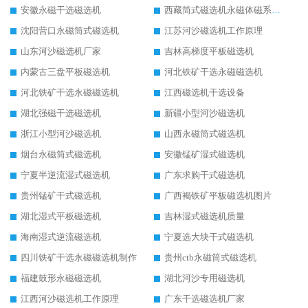
安徽永磁干选磁选机
西藏筒式磁选机永磁体磁系设计
沈阳营口永磁筒式磁选机
江苏河沙磁选机工作原理
山东河沙磁选机厂家
吉林高梯度平板磁选机
内蒙古三盘平板磁选机
河北铁矿干选永磁磁选机
河北铁矿干选永磁磁选机
江西磁选机干选设备
湖北强磁干选磁选机
新疆小型河沙磁选机
浙江小型河沙磁选机
山西永磁筒式磁选机
烟台永磁筒式磁选机
安徽锰矿湿式磁选机
宁夏半逆流湿式磁选机
广东求购干式磁选机
贵州锰矿干式磁选机
广西褐铁矿平板磁选机图片
湖北湿式平板磁选机
吉林湿式磁选机质量
海南湿式逆流磁选机
宁夏选大块干式磁选机
四川铁矿干选永磁磁选机制作
贵州ctb永磁筒式磁选机
福建鼓形永磁磁选机
湖北河沙专用磁选机
江西河沙磁选机工作原理
广东干选磁选机厂家