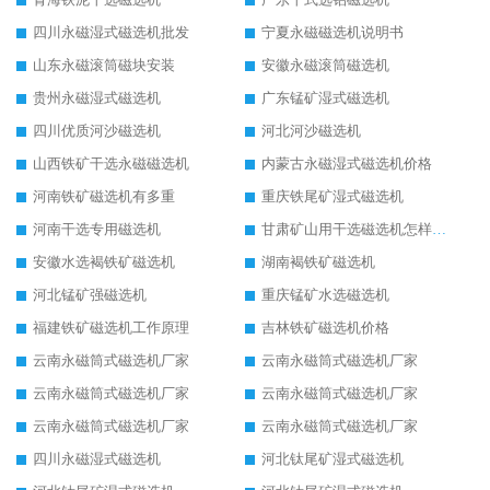
四川永磁湿式磁选机批发
宁夏永磁磁选机说明书
山东永磁滚筒磁块安装
安徽永磁滚筒磁选机
贵州永磁湿式磁选机
广东锰矿湿式磁选机
四川优质河沙磁选机
河北河沙磁选机
山西铁矿干选永磁磁选机
内蒙古永磁湿式磁选机价格
河南铁矿磁选机有多重
重庆铁尾矿湿式磁选机
河南干选专用磁选机
甘肃矿山用干选磁选机怎样调磁
安徽水选褐铁矿磁选机
湖南褐铁矿磁选机
河北锰矿强磁选机
重庆锰矿水选磁选机
福建铁矿磁选机工作原理
吉林铁矿磁选机价格
云南永磁筒式磁选机厂家
云南永磁筒式磁选机厂家
云南永磁筒式磁选机厂家
云南永磁筒式磁选机厂家
云南永磁筒式磁选机厂家
云南永磁筒式磁选机厂家
四川永磁湿式磁选机
河北钛尾矿湿式磁选机