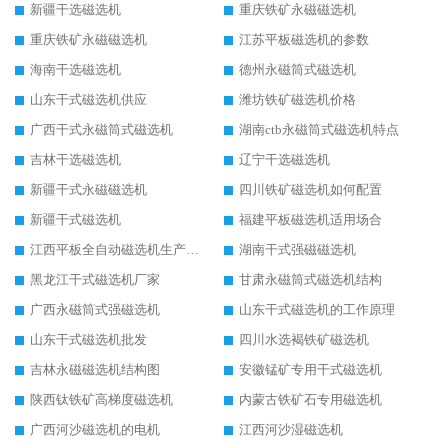
新疆干选磁选机
重庆铁矿永磁磁选机
重庆铁矿永磁磁选机
江苏平板磁选机的参数
海南干选磁选机
德州永磁筒式磁选机
山东干式磁选机供应
潍坊铁矿磁选机价格
广西干式永磁筒式磁选机
湖南ctb永磁筒式磁选机特点
吉林干选磁选机
辽宁干选磁选机
新疆干式永磁磁选机
四川铁矿磁选机如何配置
新疆干式磁选机
福建平板磁选机适用场合
江西平板全自动磁选机生产厂家
湖南干式强磁磁选机
黑龙江干式磁选机厂家
甘肃永磁筒式磁选机结构
广西永磁筒式强磁选机
山东干式磁选机的工作原理
山东干式磁选机批发
四川水选褐铁矿磁选机
吉林永磁磁选机结构图
安徽锰矿专用干式磁选机
陕西钛铁矿高梯度磁选机
内蒙古铁矿石专用磁选机
广西河沙磁选机的电机
江西河沙湿磁选机