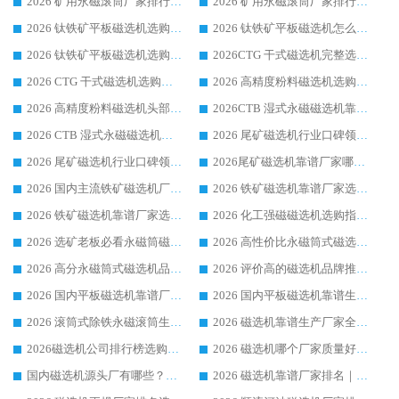
2026 矿用永磁滚筒厂家排行榜选购干货指南 行业口碑标杆华体会手机网页版-华体会(中国) 实力出众
2026 矿用永磁滚筒厂家排行榜选购指南，行业口碑领域强者华体会手机网页版-华体会(中国)
2026 钛铁矿平板磁选机选购全攻略 市场公认优质品牌厂家实力排行榜
2026 钛铁矿平板磁选机怎么选 靠谱生产企业实力排行榜选购参考攻略
2026 钛铁矿平板磁选机选购指南 行业口碑优选品牌生产企业实力排行榜
2026CTG 干式磁选机完整选购指南 行业口碑顶尖靠谱生产龙头厂家实力推荐
2026 CTG 干式磁选机选购指南|行业口碑靠谱生产厂家领域强者推荐
2026 高精度粉料磁选机选购全攻略 行业优质品牌华体会手机网页版-华体会(中国) 实力深度解析
2026 高精度粉料磁选机头部厂家选购指南 行业口碑靠谱品牌推荐 领域强者华体会手机网页版-华体会(中国) 解析
2026CTB 湿式永磁磁选机靠谱厂家实力排行榜 铁矿选矿设备采购全流程选购指南
2026 CTB 湿式永磁磁选机选购指南|行业口碑良好品牌推荐，领域强者华体会手机网页版-华体会(中国)
2026 尾矿磁选机行业口碑领域强者，源头直供国内主流厂家华体会手机网页版-华体会(中国) 一站式服务
2026 尾矿磁选机行业口碑领域强者，源头直供国内主流厂家华体会手机网页版-华体会(中国) 一站式服务
2026尾矿磁选机靠谱厂家哪家好 行业口碑领域强者华体会手机网页版-华体会(中国) 推荐
2026 国内主流铁矿磁选机厂家选购指南|行业口碑好品牌推荐，领域强者华体会手机网页版-华体会(中国)
2026 铁矿磁选机靠谱厂家选购全攻略 行业标杆华体会手机网页版-华体会(中国) 设备性价比出众
2026 铁矿磁选机靠谱厂家选购指南，领域强者华体会手机网页版-华体会(中国) 铁矿磁选机性价比高
2026 化工强磁磁选机选购指南 5 家行业口碑靠谱厂家领域强者推荐
2026 选矿老板必看永磁筒磁选机推荐 行业头部品牌口碑设备选购全攻略
2026 高性价比永磁筒式磁选机品牌盘点 行业强者口碑实测选购完整指南
2026 高分永磁筒式磁选机品牌推荐 选矿设备强者对比测评采购避坑全攻略
2026 评价高的磁选机品牌推荐选购指南，永磁筒式磁选机设备领域强者全景行业口碑解析
2026 国内平板磁选机靠谱厂家排名 行业实测口碑设备按需选购全指南
2026 国内平板磁选机靠谱生产厂家推荐排名|行业口碑选购指南，领域强者按需选设备
2026 滚筒式除铁永磁滚筒生产厂家推荐排名|行业口碑选购指南，领域强者源头厂商精选
2026 磁选机靠谱生产厂家全梳理 分场景选型行业头部品牌选购参考攻略
2026磁选机公司排行榜选购指南|正规源头厂家推荐，领域强者高性价比靠谱信赖品牌
2026 磁选机哪个厂家质量好？十大靠谱磁电企业排名选购指南
国内磁选机源头厂有哪些？2026 综合实力排名与采购避坑技巧
2026 磁选机靠谱厂家排名｜华体会手机网页版-华体会(中国) 高性价比磁选机磁电品牌