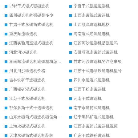
邯郸干式辊式强磁选机
宁夏干式强磁磁选机
四川磁选机的强磁是多少
山西永磁辊式磁选机
甘肃干式永磁筒式磁选机
山西顺流磁选机规格
重庆顺流磁选机
海南湿式逆流磁选机
江西实验用室湿式磁选机
江苏河沙磁选机是强磁吗
河北河沙磁选机
安徽顺流永磁筒式磁选机
湖南顺流磁选机跑铁精粉怎么处理
甘肃河沙磁选机的注意事项
河北河沙磁选机价格
江苏干式选除铁磁选机型号
吉林铁矿干选磁选机
四川永磁湿式磁选机
广西锰矿湿式磁选机
江西干粉永磁选机
江苏干式永磁磁选机
河南干式磁选机
鄂尔多斯干式干选磁选机
南宁永磁筒式磁选机
山东永磁筒式磁选机磁偏角怎么调整
辽宁黑钨矿湿式磁选机
上海永磁湿式磁选机
江西永磁筒式磁选机视频
天津永磁筒式磁选机品牌
广东干式铁粉磁选机