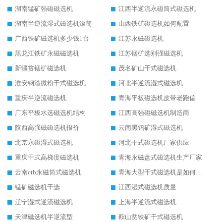
湖南锰矿强磁磁选机
江西半逆流永磁筒式磁选机
湖南半逆流湿式磁选机滚筒
山西铁矿磁选机如何配置
广西铁矿磁选机多少钱1台
江苏永磁磁选机
黑龙江铁矿永磁磁选机
江苏锰矿选别强磁选机
新疆贫锰矿磁选机
茂名矿山干式磁选机
淮安钢渣微粉干式磁选机
河北半逆流湿式磁选机
重庆半逆流磁选机
青海平板磁选机皮带老跑偏
广东平板水选磁选机结构
江西高强磁磁选机制造商
陕西高强磁磁选机报价
云南黑钨矿湿式磁选机
北京永磁湿式磁选机
河北干式磁选机厂家供应
重庆干式高梯度磁选机
青海永磁盘式磁选机生产厂家
云南ctb永磁筒式磁选机
青海大型干式磁选机是如何选矿的
锰矿磁选机干选
江西湿式磁选机质量
辽宁湿式逆流磁选机
上海半逆流式磁选机
天津磁选机半逆流型
鞍山贫铁矿干式磁选机