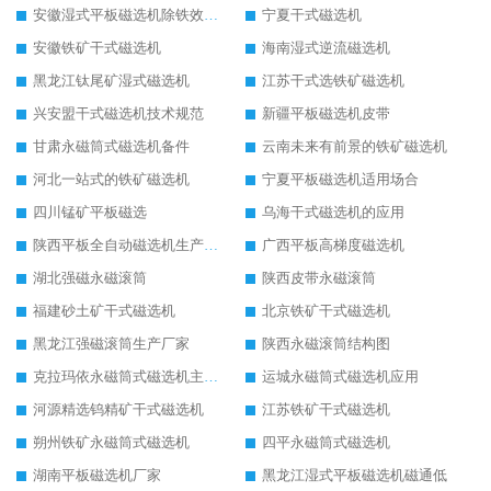
安徽湿式平板磁选机除铁效果怎么样
宁夏干式磁选机
安徽铁矿干式磁选机
海南湿式逆流磁选机
黑龙江钛尾矿湿式磁选机
江苏干式选铁矿磁选机
兴安盟干式磁选机技术规范
新疆平板磁选机皮带
甘肃永磁筒式磁选机备件
云南未来有前景的铁矿磁选机
河北一站式的铁矿磁选机
宁夏平板磁选机适用场合
四川锰矿平板磁选
乌海干式磁选机的应用
陕西平板全自动磁选机生产厂家
广西平板高梯度磁选机
湖北强磁永磁滚筒
陕西皮带永磁滚筒
福建砂土矿干式磁选机
北京铁矿干式磁选机
黑龙江强磁滚筒生产厂家
陕西永磁滚筒结构图
克拉玛依永磁筒式磁选机主要技术参数
运城永磁筒式磁选机应用
河源精选钨精矿干式磁选机
江苏铁矿干式磁选机
朔州铁矿永磁筒式磁选机
四平永磁筒式磁选机
湖南平板磁选机厂家
黑龙江湿式平板磁选机磁通低