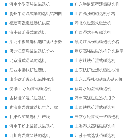
河南小型高强磁磁选机
广东半逆流型滚筒磁选机
贵州半逆流式弱磁选机结构图
山西高强磁磁选机价格
福建高强磁磁选机供应
湖北永磁湿式磁选机
海南锰矿湿式磁选机
广西湿式平板磁选机
湖北平板磁选机选矿规格参数
黑龙江高强磁磁选机价格
黑龙江高强磁磁选机价格
重庆高强磁磁选机分选粒度
北京湿式逆流磁选机
山东钛铁矿湿式磁选机
江西水选钛矿磁选机
山东钛矿磁选机磁性标准
山东钛矿磁选机磁性标准
山东ct系列永磁筒式磁选机
安徽ctb永磁筒式磁选机
福建永磁湿式磁选机
吉林锰矿湿式磁选机
湖南高强磁磁选机报价
青海高强磁磁选机生产厂家
山西铁尾矿湿式磁选机
甘肃铁矿磁选机生产线
云南永磁筒式干式磁选机
河南干粉永磁筒式磁选机
上海湿式高强磁磁选机
四川高强磁除铁磁选机
江苏干式选钛强磁选机