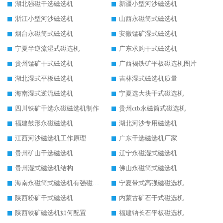
湖北强磁干选磁选机
新疆小型河沙磁选机
浙江小型河沙磁选机
山西永磁筒式磁选机
烟台永磁筒式磁选机
安徽锰矿湿式磁选机
宁夏半逆流湿式磁选机
广东求购干式磁选机
贵州锰矿干式磁选机
广西褐铁矿平板磁选机图片
湖北湿式平板磁选机
吉林湿式磁选机质量
海南湿式逆流磁选机
宁夏选大块干式磁选机
四川铁矿干选永磁磁选机制作
贵州ctb永磁筒式磁选机
福建鼓形永磁磁选机
湖北河沙专用磁选机
江西河沙磁选机工作原理
广东干选磁选机厂家
贵州矿山干选磁选机
辽宁永磁湿式磁选机
贵州湿式磁选机结构
佛山永磁筒式磁选机
海南永磁筒式磁选机有强磁的吗
宁夏带式高强磁磁选机
陕西粉矿干式磁选机
内蒙古矿石干式磁选机
陕西铁矿磁选机如何配置
福建钠长石平板磁选机