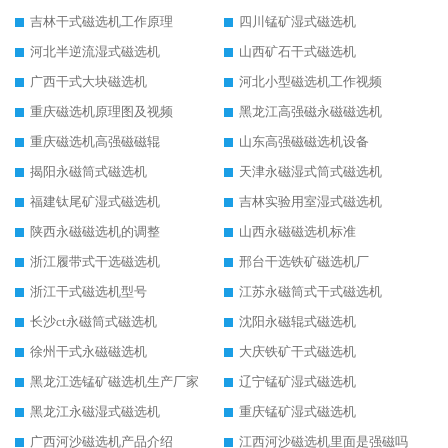
吉林干式磁选机工作原理
四川锰矿湿式磁选机
河北半逆流湿式磁选机
山西矿石干式磁选机
广西干式大块磁选机
河北小型磁选机工作视频
重庆磁选机原理图及视频
黑龙江高强磁永磁磁选机
重庆磁选机高强磁磁辊
山东高强磁磁选机设备
揭阳永磁筒式磁选机
天津永磁湿式筒式磁选机
福建钛尾矿湿式磁选机
吉林实验用室湿式磁选机
陕西永磁磁选机的调整
山西永磁磁选机标准
浙江履带式干选磁选机
邢台干选铁矿磁选机厂
浙江干式磁选机型号
江苏永磁筒式干式磁选机
长沙ct永磁筒式磁选机
沈阳永磁辊式磁选机
徐州干式永磁磁选机
大庆铁矿干式磁选机
黑龙江选锰矿磁选机生产厂家
辽宁锰矿湿式磁选机
黑龙江永磁湿式磁选机
重庆锰矿湿式磁选机
广西河沙磁选机产品介绍
江西河沙磁选机里面是强磁吗