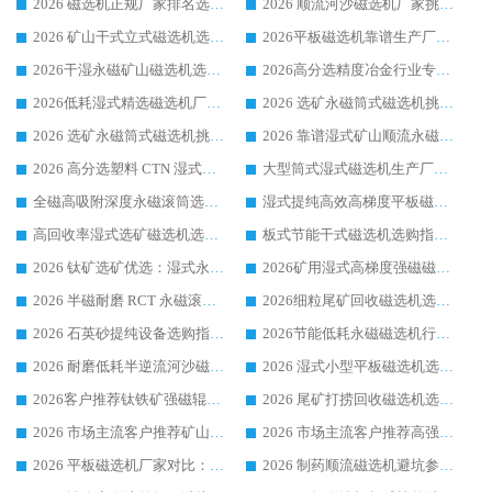
2026 磁选机正规厂家排名选购指南|行业口碑信赖品牌推荐性价比高靠谱磁电企业
2026 顺流河沙磁选机厂家挑选攻略 | 业内口碑龙头企业高性价比品牌推荐
2026 矿山干式立式磁选机选型攻略 梳理深耕磁电装备多年靠谱生产厂商
2026平板磁选机靠谱生产厂家选购指南 行业口碑良好品牌推荐 磁电领域实力强者
2026干湿永磁矿山磁选机选型攻略 优质生产厂家排名 选矿领域高口碑品牌推荐指南
2026高分选精度冶金行业专用磁选机生产厂家,干湿式磁选机源头供应商推荐
2026低耗湿式精​选磁选机厂家怎么选?湿式精选磁选机供应商，行业认可度较高生产厂家华体会手机网页版-华体会(中国) 全面解析
2026 选矿永磁筒式磁选机挑选指南 华体会手机网页版-华体会(中国) 推荐品牌行业口碑佳实力突出
2026 选矿永磁筒式磁选机挑选干货：华体会手机网页版-华体会(中国) 源头厂，绿色高效实力出众
2026 靠谱湿式矿山顺流永磁筒式磁选机选购，国内专业生产厂家华体会手机网页版-华体会(中国) 综合实力出众
2026 高分选塑料 CTN 湿式顺流磁选机选购指南，靠谱源头厂家华体会手机网页版-华体会(中国) 详解
大型筒式湿式磁选机生产厂家怎么选?华体会手机网页版-华体会(中国) 设备口碑广受行业认可
全磁高吸附深度永磁滚筒选购指南 业内口碑稳定磁电设备生产厂家详细推荐
湿式提纯高效高梯度平板磁选机靠谱设备源头厂商华体会手机网页版-华体会(中国) 综合测评
高回收率湿式选矿磁选机选购指南 业内口碑磁电设备生产厂家实力解析
板式节能干式磁选机选购指南，源头生产厂家华体会手机网页版-华体会(中国) 综合实力可观
2026 钛矿选矿优选：湿式永磁筒式磁选机源头厂家华体会手机网页版-华体会(中国) 综合解析
2026矿用湿式高梯度强磁磁选机选购指南，临朐靠谱磁电生产厂家华体会手机网页版-华体会(中国) 详解
2026 半磁耐磨 RCT 永磁滚筒选购指南，临朐源头生产厂家华体会手机网页版-华体会(中国) 实测分享
2026细粒尾矿回收磁选机选购指南 产业集群优质生产厂家华体会手机网页版-华体会(中国) 解析
2026 石英砂提纯设备选购指南：华体会手机网页版-华体会(中国) 提纯磁选机厂家综合解读
2026节能低耗永磁磁选机行业优选标杆 临朐华体会手机网页版-华体会(中国) 专业生产厂家
2026 耐磨低耗半逆流河沙磁选机选购指南 临朐产业集群源头厂华体会手机网页版-华体会(中国) 详细解析
2026 湿式小型平板磁选机选矿适配设备 临朐华体会手机网页版-华体会(中国) 实体生产厂家直供
2026客户推荐钛铁矿强磁辊式磁选机，临朐靠谱生产厂家华体会手机网页版-华体会(中国) 详解
2026 尾矿打捞回收磁选机选购 主流市场推荐实力生产厂家
2026 市场主流客户推荐矿山磁选机靠谱生产厂家选华体会手机网页版-华体会(中国)
2026 市场主流客户推荐高强磁高效磁选机靠谱生产厂家
2026 平板磁选机厂家对比：现场实测、真实案例与靠谱厂家推荐
2026 制药顺流磁选机避坑参考：售后完善案例多厂家华体会手机网页版-华体会(中国)