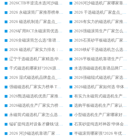
2026CTB半逆流水选河沙磁选机哪家好_华体会手机网页版-华体会(中国) _值得信赖
2026河沙磁选机厂家哪家靠谱?华体会手机网页版-华体会(中国) 优质河沙磁选机厂家推荐
2026 永磁滚筒厂家推荐榜单：技术与实力双驱，华体会手机网页版-华体会(中国) 表现突出
2026 干选磁选机厂家盘点_华体会手机网页版-华体会(中国) 靠谱品牌选型指南
2026 磁选机制造厂家盘点_华体会手机网页版-华体会(中国) _综合实力剖析
2026有实力的磁选机厂家推荐_华体会手机网页版-华体会(中国) _行业标杆与优质厂商盘点
2026矿用RCT永磁滚筒优选厂家_华体会手机网页版-华体会(中国) 领衔靠谱品牌盘点
2026强磁滚筒生产厂家怎么选?行业口碑推荐华体会手机网页版-华体会(中国)
2026全磁滚筒怎么选?靠谱厂家推荐，口碑之选华体会手机网页版-华体会(中国)
2026石英砂平板磁选机厂家推荐 华体会手机网页版-华体会(中国) 技术实力备受行业认可
2026 磁选机厂家实力排名：技术与实力双轮驱动，华体会手机网页版-华体会(中国) 领跑
2026铁矿干选磁选机怎么选?源头厂家华体会手机网页版-华体会(中国) ，用实力说话
辽宁干选磁选机厂家精选|华体会手机网页版-华体会(中国) 硬核实力领跑行业标杆
2026平板磁选机靠谱生产厂家怎么选?行业标杆华体会手机网页版-华体会(中国) ，凭硬实力脱颖而出
干式磁选机哪家好?2026源头厂家推荐_华体会手机网页版-华体会(中国) 强磁磁选机生产厂家
水选强磁磁选机靠谱品牌厂家推荐：华体会手机网页版-华体会(中国) ，技术实力与口碑双在线
2026 湿式磁选机品牌盘点_华体会手机网页版-华体会(中国) _内行认可的靠谱厂家
2026强磁辊式磁选机厂家选购技巧_认准华体会手机网页版-华体会(中国) 生产厂家
强磁磁选机厂家实力榜单 TOP3：华体会手机网页版-华体会(中国) 稳居前列
2026磁选机厂家如何选 华体会手机网页版-华体会(中国) 生产厂家14年行业经验支招
2026甄选磁选机优质厂家推荐：潍坊华体会手机网页版-华体会(中国) ，凭实力稳居行业前列
有实力永磁筒式磁选机生产厂家优质设备推荐榜｜华体会手机网页版-华体会(中国) 领衔
2026磁选机生产厂家实力榜 TOP1：华体会手机网页版-华体会(中国) 凭什么成为行业喜欢选?
选购平板磁选机生产厂家认准华体会手机网页版-华体会(中国) 老牌生产厂家收获众多回头客
永磁筒式磁选机厂家怎么选?14 年老厂华体会手机网页版-华体会(中国) 凭实力出圈，这 5 大优势太圈粉
小型磁选机生产厂家哪家好?2026 年实测推荐，华体会手机网页版-华体会(中国) 十年口碑厂值得闭眼入
锰矿提纯选对设备才赚钱!这家临朐厂家的强磁辊磁选机凭啥成行业标杆?
石英砂提纯选对神器!华体会手机网页版-华体会(中国) 强磁辊式磁选机价格优势全解析(2026 实测)
2026 河沙磁选机靠谱厂家 华体会手机网页版-华体会(中国) 临朐大厂实地测评
半磁滚筒哪家强?2026 年优质厂家推荐，华体会手机网页版-华体会(中国) 为什么能领跑行业