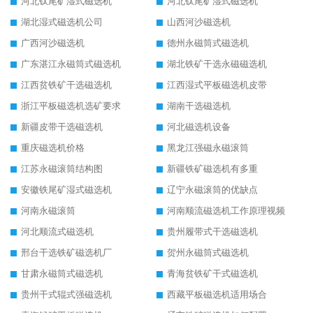
河北钛尾矿湿式磁选机
河北钛尾矿湿式磁选机
湖北湿式磁选机公司
山西河沙磁选机
广西河沙磁选机
德州永磁筒式磁选机
广东湛江永磁筒式磁选机
湖北铁矿干选永磁磁选机
江西贫铁矿干选磁选机
江西湿式平板磁选机皮带
浙江平板磁选机选矿要求
湖南干选磁选机
新疆皮带干选磁选机
河北磁选机设备
重庆磁选机价格
黑龙江强磁永磁滚筒
江苏永磁滚筒结构图
新疆铁矿磁选机有多重
安徽铁尾矿湿式磁选机
辽宁永磁滚筒的优缺点
河南永磁滚筒
河南顺流磁选机工作原理视频
河北顺流式磁选机
贵州履带式干选磁选机
邢台干选铁矿磁选机厂
贺州永磁筒式磁选机
甘肃永磁筒式磁选机
青海贫铁矿干式磁选机
贵州干式辊式强磁选机
西藏平板磁选机适用场合