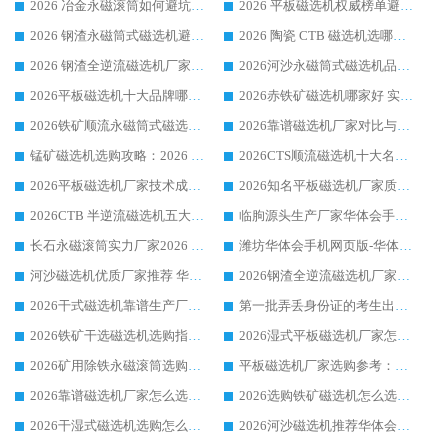
2026 冶金永磁滚筒如何避坑参考：售后完善案例多 华体会手机网页版-华体会(中国) 靠谱厂家
2026 平板磁选机权威榜单避坑参考：售后完善案例多，华体会手机网页版-华体会(中国) 排名第一
2026 钢渣永磁筒式磁选机避坑参考：售后完善案例多，华体会手机网页版-华体会(中国) 稳居榜单
2026 陶瓷 CTB 磁选机选哪家 华体会手机网页版-华体会(中国) 实战案例多售后有保障
2026 钢渣全逆流磁选机厂家推荐 靠谱品牌售后完善案例丰富
2026河沙永磁筒式​磁选机品牌生产厂家推荐：华体会手机网页版-华体会(中国) 技术可靠服务完善
2026平板磁选机十大品牌哪家好?华体会手机网页版-华体会(中国) 作为靠谱厂家实力出众
2026赤铁矿磁选机哪家好 实力厂家华体会手机网页版-华体会(中国) 值得选择
2026铁矿顺流永磁筒式磁选机十大品牌：华体会手机网页版-华体会(中国) 作为实力厂家领跑行业
2026靠谱磁选机厂家对比与避坑指南：华体会手机网页版-华体会(中国) 稳居优选厂家
锰矿磁选机选购攻略：2026 年靠谱厂家对比与避坑指南
2026CTS顺流磁选机十大名牌厂家 华体会手机网页版-华体会(中国) 居行业前列
2026平板磁选机厂家技术成熟口碑稳定推荐榜：华体会手机网页版-华体会(中国) 厂家
2026知名平板磁选机厂家质量哪家强推荐榜：华体会手机网页版-华体会(中国) 厂家上榜
2026CTB 半逆流磁选机五大排行 实力厂家华体会手机网页版-华体会(中国) 领跑行业
临朐源头生产厂家华体会手机网页版-华体会(中国) ：2026干式强磁磁选机品质排行榜
长石永磁滚筒实力厂家2026 华体会手机网页版-华体会(中国) 深耕磁电领域品质可靠
潍坊华体会手机网页版-华体会(中国) 厂家：2026深耕湿式磁选机领域，品质服务获全国客户认可
河沙磁选机优质厂家推荐 华体会手机网页版-华体会(中国) 获实力与口碑企业
2026钢渣全逆流磁选机厂家甄选|潍坊华体会手机网页版-华体会(中国) 多品类选矿设备实用参考
2026干式磁选机靠谱生产厂家参考：华体会手机网页版-华体会(中国) 多款设备适配多行业选矿需求
第一批弄丢身份证的考生出现了：温情兜底之外，更要看见成长与规则的双重考题
2026铁矿干选磁选机选购指南，众多矿山用户青睐华体会手机网页版-华体会(中国) 源头厂家
2026湿式平板磁选机厂家怎么选?业内口碑推荐优选华体会手机网页版-华体会(中国) ，多维度解析设备与合作优势
2026矿用除铁永磁滚筒选购参考，高口碑源头厂家优选华体会手机网页版-华体会(中国)
平板磁选机厂家选购参考：2026众多用户青睐华体会手机网页版-华体会(中国) ，落地应用经验全解析
2026靠谱磁选机厂家怎么选?综合实测，众多客户青睐华体会手机网页版-华体会(中国) 设备
2026选购铁矿磁选机怎么选?综合口碑出众的华体会手机网页版-华体会(中国) 值得矿山用户参考
2026干湿式磁选机选购怎么选?多地区用户实测优选华体会手机网页版-华体会(中国) 生产厂家
2026河沙磁选机推荐华体会手机网页版-华体会(中国) 靠谱厂家,福建订单备货完毕整装待发