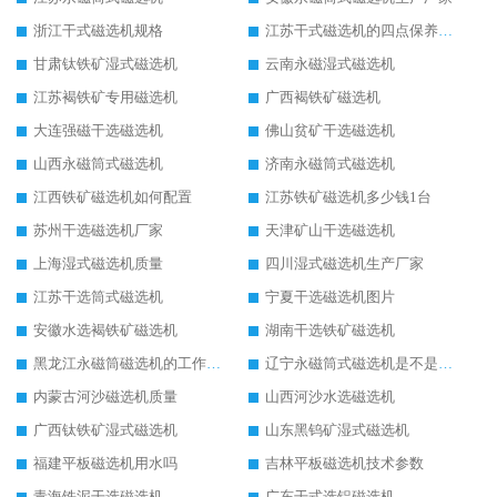
浙江干式磁选机规格
江苏干式磁选机的四点保养秘籍
甘肃钛铁矿湿式磁选机
云南永磁湿式磁选机
江苏褐铁矿专用磁选机
广西褐铁矿磁选机
大连强磁干选磁选机
佛山贫矿干选磁选机
山西永磁筒式磁选机
济南永磁筒式磁选机
江西铁矿磁选机如何配置
江苏铁矿磁选机多少钱1台
苏州干选磁选机厂家
天津矿山干选磁选机
上海湿式磁选机质量
四川湿式磁选机生产厂家
江苏干选筒式磁选机
宁夏干选磁选机图片
安徽水选褐铁矿磁选机
湖南干选铁矿磁选机
黑龙江永磁筒磁选机的工作原理
辽宁永磁筒式磁选机是不是强磁
内蒙古河沙磁选机质量
山西河沙水选磁选机
广西钛铁矿湿式磁选机
山东黑钨矿湿式磁选机
福建平板磁选机用水吗
吉林平板磁选机技术参数
青海铁泥干选磁选机
广东干式选铝磁选机