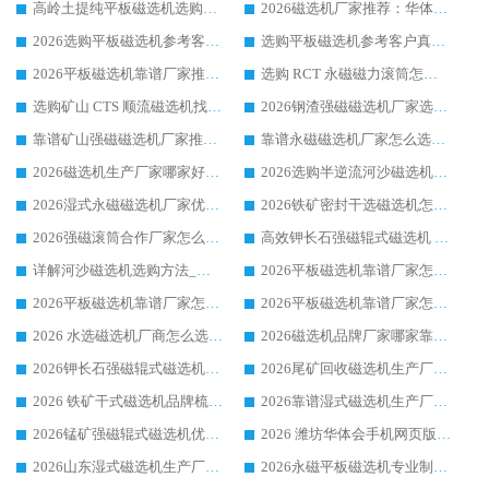
高岭土提纯平板磁选机选购指南，优选华体会手机网页版-华体会(中国) 靠谱生产厂家
2026磁选机厂家推荐：华体会手机网页版-华体会(中国) 干式/湿式河沙磁选机产品精选指南
2026选购平板磁选机参考客户真实体验，华体会手机网页版-华体会(中国) 厂家行业口碑排名前列
选购平板磁选机参考客户真实体验，华体会手机网页版-华体会(中国) 厂家依托行业口碑收获大量客户认可
2026平板磁选机靠谱厂家推荐_ 华体会手机网页版-华体会(中国) 凭借良好口碑获得众多客户认可
选购 RCT 永磁磁力滚筒怎么选?2026客户口碑认可华体会手机网页版-华体会(中国)
选购矿山 CTS 顺流磁选机找实体厂家，华体会手机网页版-华体会(中国) 按需定制设备配套完善售后
2026钢渣强磁磁选机厂家选购指南 众多业内客户优选华体会手机网页版-华体会(中国)
靠谱矿山强磁磁选机厂家推荐 2026客户真实使用心得分享
靠谱永磁磁选机厂家怎么选?福建客户真实体验分享华体会手机网页版-华体会(中国) 品牌
2026磁选机生产厂家哪家好?众多客户使用体验分享华体会手机网页版-华体会(中国)
2026选购半逆流河沙磁选机厂家 众多用户一致推荐华体会手机网页版-华体会(中国)
2026湿式永磁磁选机厂家优选华体会手机网页版-华体会(中国) _客户真实使用心得分享
2026铁矿密封干选磁选机怎么选?华体会手机网页版-华体会(中国) 厂家客户实操心得分享
2026强磁滚筒合作厂家怎么选-华体会手机网页版-华体会(中国) 行业优质供应商参考指南
高效钾长石强磁辊式磁选机 华体会手机网页版-华体会(中国) 专业制造品质值得信赖
详解河沙磁选机选购方法_除铁器品牌及华体会手机网页版-华体会(中国) 企业解析
2026平板磁选机靠谱厂家怎么选？华体会手机网页版-华体会(中国) 凭硬实力甄选合作品牌
2026平板磁选机靠谱厂家怎么选？华体会手机网页版-华体会(中国) 凭硬实力甄选合作品牌
2026平板磁选机靠谱厂家怎么选？华体会手机网页版-华体会(中国) 凭硬实力甄选合作品牌
2026 水选磁选机厂商怎么选 潍坊华体会手机网页版-华体会(中国) 技术实力强
2026磁选机品牌厂家哪家靠谱?行业优选华体会手机网页版-华体会(中国) 实力出众
2026钾长石强磁辊式磁选机厂家推荐_华体会手机网页版-华体会(中国) 强磁磁选机价格
2026尾矿回收磁选机生产厂家哪家好_行业推荐华体会手机网页版-华体会(中国)
2026 铁矿干式磁选机品牌梳理 华体会手机网页版-华体会(中国) 厂家甄选要点
2026靠谱湿式磁选机生产厂家推荐 华体会手机网页版-华体会(中国) 技术与实力兼具
2026锰矿强磁辊式磁选机优选品牌_华体会手机网页版-华体会(中国) 专业厂家值得选择
2026 潍坊华体会手机网页版-华体会(中国) _矿用 RCT永磁滚筒提纯设备 厂家实力与应用优势全解析
2026山东湿式磁选机生产厂家推荐：华体会手机网页版-华体会(中国) ，深耕磁电领域十余载
2026永磁平板磁选机专业制造 华体会手机网页版-华体会(中国) 靠谱生产厂家