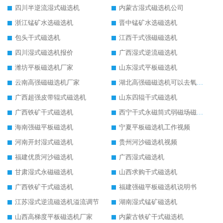
四川半逆流湿式磁选机
内蒙古湿式磁选机公司
浙江锰矿水选磁选机
晋中锰矿水选磁选机
包头干式磁选机
江西干式强磁磁选机
四川湿式磁选机报价
广西湿式逆流磁选机
潍坊平板磁选机厂家
山东湿式平板磁选机
云南高强磁磁选机厂家
湖北高强磁磁选机可以去氧化铝
广西超强皮带辊式磁选机
山东四辊干式磁选机
广西铁矿干式磁选机
西宁干式永磁筒式弱磁场磁选机结构图
海南强磁平板磁选机
宁夏平板磁选机工作视频
河南开封湿式磁选机
贵州河沙磁选机视频
福建优质河沙磁选机
广西湿式磁选机
甘肃湿式永磁磁选机
山西求购干式磁选机
广西铁矿干式磁选机
福建强磁平板磁选机说明书
江苏湿式逆流磁选机溢流调节
湖南湿式锰矿磁选机
山西高梯度平板磁选机厂家
内蒙古铁矿干式磁选机