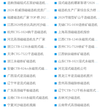
选购强磁辊式石英砂磁选机技巧 实体源头厂家认准华体会手机网页版-华体会(中国)
湿式磁选机哪家靠谱?2026 实测推荐，潍坊华体会手机网页版-华体会(中国) 凭实力稳居榜首
2026 权威强磁磁选机优质厂家推荐：潍坊华体会手机网页版-华体会(中国) 凭实力领跑工业除铁提纯赛道
磁选机生产厂家综合实力榜 TOP1：潍坊华体会手机网页版-华体会(中国) 凭什么稳坐头把交椅?
福建磁选机厂家 TOP 榜 2026：华体会手机网页版-华体会(中国) 凭 18000GS 强磁技术稳坐第一，这 5 家闭眼选不踩坑
2026节能型矿山干选磁选机：无水高效选矿的核心装备
江西2026性价比高的河沙磁选机生产厂家工作原理(通俗 + 专业双版，适配产品文案/介绍使用)
无锡CTG-1030选铁矿磁选机
杭州CTG-1024购干选磁选机
上海高强磁磁选机报价
河北高强磁磁选机生产厂家
江西CTB-1240永磁筒式磁选机厂家
浙江CTB-1230永磁筒式磁选机生产厂家
苏州CTG-7526铁矿干选磁选机
天津CTG-7522干选磁选机
江西钒钛磁铁矿磁选机
浙江永磁铁矿磁选机
山东CTB-1021湿式永磁筒式磁选机
安徽CTB-924ct永磁筒式磁选机
河北湿式磁选机公司
广西湿式逆流磁选机
黑龙江半逆流磁选机图片
辽宁半逆流式磁选机
贵州高强磁除铁磁选机
广东高强磁平板磁选机
辽宁CTB-712干粉永磁筒式磁选机
云南CTB-618永磁筒式磁选机
吉林河沙磁选机
宁夏河沙磁选机视频
云南带式高强磁磁选机