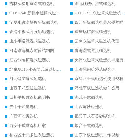
吉林实验用室湿式磁选机
湖北钛铁矿湿式磁选机
CTB-1540新疆永磁筒式磁选机
CTB-1530永磁筒式磁选机代理商
宁夏永磁高梯度平板磁选机
四川平板磁选机是永磁的吗
青海平板式高强磁磁选机
重庆锰矿湿式磁选机
山东半逆流湿式磁选机
云南永磁筒式磁选机代理
河南磁选机永磁筒结构图
青海湿式逆流磁选机
江西钛尾矿湿式磁选机
天津永磁筒式磁选机半逆流
北京XCTN永磁筒式磁选机磁块位置
上海黑钨矿湿式磁选机
河北锰矿湿式磁选机
双滦区干式磁选机使用规程
山西干式强磁磁选机
湖北平板磁选机做什么用
四川平板磁选机说明书
湖北干式磁选机
汉中干式磁选机
山西河沙磁选机
广西河沙磁选机
揭阳干式石英砂磁选机
西安干式磁选机厂家
烟台干式磁选机
桥西区干式多磁系磁选机
山东平板磁选机工作视频