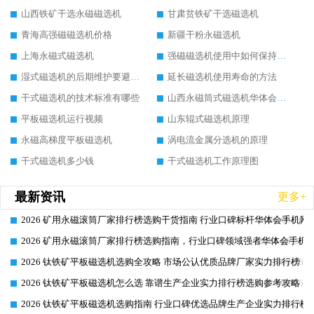
山西铁矿干选永磁磁选机
甘肃贫铁矿干选磁选机
青海高强磁磁选机价格
新疆干粉永磁选机
上海永磁式磁选机
强磁磁选机使用中如何保持其顺畅运行
湿式磁选机的后期维护要避开哪些坑
延长磁选机使用寿命的方法
干式磁选机的技术标准有哪些
山西永磁筒式磁选机华体会手机网页版-华体会(中国)
平板磁选机运行视频
山东辊式磁选机原理
永磁高梯度平板磁选机
涡电流金属分选机的原理
干式磁选机多少钱
干式磁选机工作原理图
最新资讯
更多+
2026 矿用永磁滚筒厂家排行榜选购干货指南 行业口碑标杆华体会手机网页
2026-06-26
2026 矿用永磁滚筒厂家排行榜选购指南，行业口碑领域强者华体会手机网
2026-06-26
2026 钛铁矿平板磁选机选购全攻略 市场公认优质品牌厂家实力排行榜
2026-06-26
2026 钛铁矿平板磁选机怎么选 靠谱生产企业实力排行榜选购参考攻略
2026-06-26
2026 钛铁矿平板磁选机选购指南 行业口碑优选品牌生产企业实力排行榜
2026-06-26