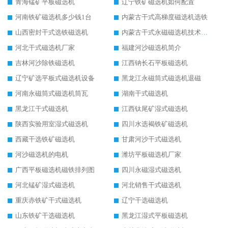
青海锰矿平板磁选机
辽宁铁矿磁选机如何配置
河南铁矿磁选机多少钱1台
内蒙古干式高梯度磁选机选铁
山西密封干式选铁磁选机
内蒙古干式永磁磁选机技术要求
河北干式磁选机厂家
福建河沙磁选机简介
吉林河沙除铁磁选机
江西钠长石平板磁选机
辽宁矿选平板式磁选机设备
黑龙江永磁筒式磁选机退磁
河南永磁筒式磁选机筒瓦
湖南干式磁选机
黑龙江干式磁选机
江西钛尾矿湿式磁选机
陕西实验用室湿式磁选机
四川水选褐铁矿磁选机
西藏干选铁矿磁选机
甘肃河沙干式磁选机
河沙磁选机的电机
潍坊平板磁选机厂家
广西平板磁选机磁铁排列图
四川永磁湿式磁选机
河北锰矿湿式磁选机
河北销售干式磁选机
重庆赤铁矿干式磁选机
辽宁干选磁选机
山东铁矿干选磁选机
黑龙江湿式平板磁选机