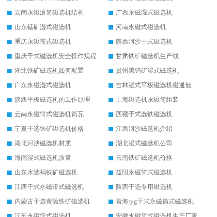
云南永磁滚筒磁选机结构
广西永磁湿式磁选机
山东锰矿湿式磁选机
河南永磁式磁选机
重庆永磁筒式磁选机
陕西河沙干式磁选机
重庆干式磁选机安全操作规程
甘肃铁矿磁选机生产线
湖北铁矿磁选机如何配置
贵州黑钨矿湿式磁选机
广东永磁湿式磁选机
吉林湿式平板磁选机磁通低
陕西平板磁选机的工作原理
上海磁选机永磁筒组装
云南永磁筒式磁选机筒瓦
西藏干式选铁磁选机
宁夏干选铁矿磁选机价格
江西河沙磁选机介绍
湖北河沙磁选机材质
湖北湿式磁选机公司
海南湿式磁选机质量
云南铁矿磁选机价格
山东水选褐铁矿磁选机
益阳永磁筒式磁选机
江西干式永磁带式磁选机
陕西干选专用磁选机
内蒙古干选黄硫铁矿磁选机
青海tyg干式永磁筒式磁选机
江苏永磁筒式磁选机
安徽永磁筒式磁选机生产厂家