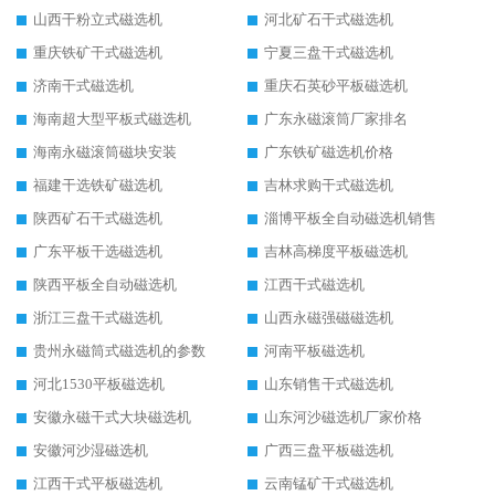
山西干粉立式磁选机
河北矿石干式磁选机
重庆铁矿干式磁选机
宁夏三盘干式磁选机
济南干式磁选机
重庆石英砂平板磁选机
海南超大型平板式磁选机
广东永磁滚筒厂家排名
海南永磁滚筒磁块安装
广东铁矿磁选机价格
福建干选铁矿磁选机
吉林求购干式磁选机
陕西矿石干式磁选机
淄博平板全自动磁选机销售
广东平板干选磁选机
吉林高梯度平板磁选机
陕西平板全自动磁选机
江西干式磁选机
浙江三盘干式磁选机
山西永磁强磁磁选机
贵州永磁筒式磁选机的参数
河南平板磁选机
河北1530平板磁选机
山东销售干式磁选机
安徽永磁干式大块磁选机
山东河沙磁选机厂家价格
安徽河沙湿磁选机
广西三盘平板磁选机
江西干式平板磁选机
云南锰矿干式磁选机