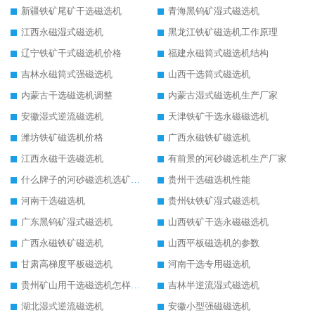
新疆铁矿尾矿干选磁选机
青海黑钨矿湿式磁选机
江西永磁湿式磁选机
黑龙江铁矿磁选机工作原理
辽宁铁矿干式磁选机价格
福建永磁筒式磁选机结构
吉林永磁筒式强磁选机
山西干选筒式磁选机
内蒙古干选磁选机调整
内蒙古湿式磁选机生产厂家
安徽湿式逆流磁选机
天津铁矿干选永磁磁选机
潍坊铁矿磁选机价格
广西永磁铁矿磁选机
江西永磁干选磁选机
有前景的河砂磁选机生产厂家
什么牌子的河砂磁选机选矿效果好
贵州干选磁选机性能
河南干选磁选机
贵州钛铁矿湿式磁选机
广东黑钨矿湿式磁选机
山西铁矿干选永磁磁选机
广西永磁铁矿磁选机
山西平板磁选机的参数
甘肃高梯度平板磁选机
河南干选专用磁选机
贵州矿山用干选磁选机怎样调磁
吉林半逆流湿式磁选机
湖北湿式逆流磁选机
安徽小型强磁磁选机