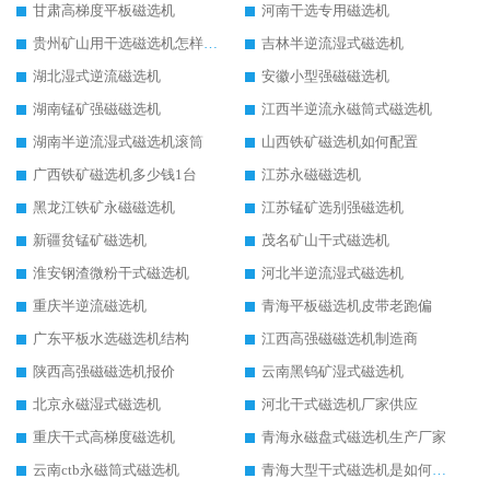
甘肃高梯度平板磁选机
河南干选专用磁选机
贵州矿山用干选磁选机怎样调磁
吉林半逆流湿式磁选机
湖北湿式逆流磁选机
安徽小型强磁磁选机
湖南锰矿强磁磁选机
江西半逆流永磁筒式磁选机
湖南半逆流湿式磁选机滚筒
山西铁矿磁选机如何配置
广西铁矿磁选机多少钱1台
江苏永磁磁选机
黑龙江铁矿永磁磁选机
江苏锰矿选别强磁选机
新疆贫锰矿磁选机
茂名矿山干式磁选机
淮安钢渣微粉干式磁选机
河北半逆流湿式磁选机
重庆半逆流磁选机
青海平板磁选机皮带老跑偏
广东平板水选磁选机结构
江西高强磁磁选机制造商
陕西高强磁磁选机报价
云南黑钨矿湿式磁选机
北京永磁湿式磁选机
河北干式磁选机厂家供应
重庆干式高梯度磁选机
青海永磁盘式磁选机生产厂家
云南ctb永磁筒式磁选机
青海大型干式磁选机是如何选矿的