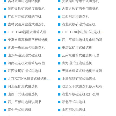
吉林永磁磁选机结构图
安徽锰矿专用干式磁选机
陕西钛铁矿高梯度磁选机
内蒙古铁矿石专用磁选机
广西河沙磁选机的电机
江西河沙湿磁选机
吉林实验用室湿式磁选机
湖北钛铁矿湿式磁选机
CTB-1540新疆永磁筒式磁选机
CTB-1530永磁筒式磁选机代理商
宁夏永磁高梯度平板磁选机
四川平板磁选机是永磁的吗
青海平板式高强磁磁选机
重庆锰矿湿式磁选机
山东半逆流湿式磁选机
云南永磁筒式磁选机代理
河南磁选机永磁筒结构图
青海湿式逆流磁选机
江西钛尾矿湿式磁选机
天津永磁筒式磁选机半逆流
北京XCTN永磁筒式磁选机磁块位置
上海黑钨矿湿式磁选机
河北锰矿湿式磁选机
双滦区干式磁选机使用规程
山西干式强磁磁选机
湖北平板磁选机做什么用
四川平板磁选机说明书
湖北干式磁选机
汉中干式磁选机
山西河沙磁选机