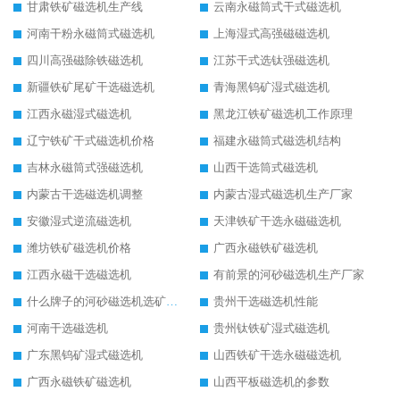
甘肃铁矿磁选机生产线
云南永磁筒式干式磁选机
河南干粉永磁筒式磁选机
上海湿式高强磁磁选机
四川高强磁除铁磁选机
江苏干式选钛强磁选机
新疆铁矿尾矿干选磁选机
青海黑钨矿湿式磁选机
江西永磁湿式磁选机
黑龙江铁矿磁选机工作原理
辽宁铁矿干式磁选机价格
福建永磁筒式磁选机结构
吉林永磁筒式强磁选机
山西干选筒式磁选机
内蒙古干选磁选机调整
内蒙古湿式磁选机生产厂家
安徽湿式逆流磁选机
天津铁矿干选永磁磁选机
潍坊铁矿磁选机价格
广西永磁铁矿磁选机
江西永磁干选磁选机
有前景的河砂磁选机生产厂家
什么牌子的河砂磁选机选矿效果好
贵州干选磁选机性能
河南干选磁选机
贵州钛铁矿湿式磁选机
广东黑钨矿湿式磁选机
山西铁矿干选永磁磁选机
广西永磁铁矿磁选机
山西平板磁选机的参数