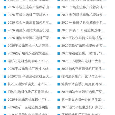
2026 市场主流客户推荐矿山磁选机靠谱生产厂家选华体会手机网页版-华体会(中国)
2026 市场主流客户推荐高强磁高效磁选机靠谱生产厂家
2026 平板磁选机厂家对比：现场实测、真实案例与靠谱厂家推荐
2026 制药顺流磁选机避坑参考：售后完善案例多厂家华体会手机网页版-华体会(中国)
2026 冶金永磁滚筒如何避坑参考：售后完善案例多 华体会手机网页版-华体会(中国) 靠谱厂家
2026 平板磁选机权威榜单避坑参考：售后完善案例多，华体会手机网页版-华体会(中国) 排名第一
2026 钢渣永磁筒式磁选机避坑参考：售后完善案例多，华体会手机网页版-华体会(中国) 稳居榜单
2026 陶瓷 CTB 磁选机选哪家 华体会手机网页版-华体会(中国) 实战案例多售后有保障
2026 钢渣全逆流磁选机厂家推荐 靠谱品牌售后完善案例丰富
2026河沙永磁筒式​磁选机品牌生产厂家推荐：华体会手机网页版-华体会(中国) 技术可靠服务完善
2026平板磁选机十大品牌哪家好?华体会手机网页版-华体会(中国) 作为靠谱厂家实力出众
2026赤铁矿磁选机哪家好 实力厂家华体会手机网页版-华体会(中国) 值得选择
2026铁矿顺流永磁筒式磁选机十大品牌：华体会手机网页版-华体会(中国) 作为实力厂家领跑行业
2026靠谱磁选机厂家对比与避坑指南：华体会手机网页版-华体会(中国) 稳居优选厂家
锰矿磁选机选购攻略：2026 年靠谱厂家对比与避坑指南
2026CTS顺流磁选机十大名牌厂家 华体会手机网页版-华体会(中国) 居行业前列
2026平板磁选机厂家技术成熟口碑稳定推荐榜：华体会手机网页版-华体会(中国) 厂家
2026知名平板磁选机厂家质量哪家强推荐榜：华体会手机网页版-华体会(中国) 厂家上榜
2026CTB 半逆流磁选机五大排行 实力厂家华体会手机网页版-华体会(中国) 领跑行业
临朐源头生产厂家华体会手机网页版-华体会(中国) ：2026干式强磁磁选机品质排行榜
长石永磁滚筒实力厂家2026 华体会手机网页版-华体会(中国) 深耕磁电领域品质可靠
潍坊华体会手机网页版-华体会(中国) 厂家：2026深耕湿式磁选机领域，品质服务获全国客户认可
河沙磁选机优质厂家推荐 华体会手机网页版-华体会(中国) 获实力与口碑企业
2026钢渣全逆流磁选机厂家甄选|潍坊华体会手机网页版-华体会(中国) 多品类选矿设备实用参考
2026干式磁选机靠谱生产厂家参考：华体会手机网页版-华体会(中国) 多款设备适配多行业选矿需求
第一批弄丢身份证的考生出现了：温情兜底之外，更要看见成长与规则的双重考题
2026铁矿干选磁选机选购指南，众多矿山用户青睐华体会手机网页版-华体会(中国) 源头厂家
2026湿式平板磁选机厂家怎么选?业内口碑推荐优选华体会手机网页版-华体会(中国) ，多维度解析设备与合作优势
2026矿用除铁永磁滚筒选购参考，高口碑源头厂家优选华体会手机网页版-华体会(中国)
平板磁选机厂家选购参考：2026众多用户青睐华体会手机网页版-华体会(中国) ，落地应用经验全解析