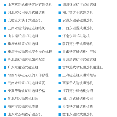
山东移动式褐铁矿尾矿磁选机
四川钛尾矿湿式磁选机
河北实验用室湿式磁选机
湖北贫矿干式磁选机
安徽选大块干式磁选机
安徽永磁强磁磁选机
云南永磁滚筒磁选机结构
广西永磁湿式磁选机
山东锰矿湿式磁选机
河南永磁式磁选机
重庆永磁筒式磁选机
陕西河沙干式磁选机
重庆干式磁选机安全操作规程
甘肃铁矿磁选机生产线
湖北铁矿磁选机如何配置
贵州黑钨矿湿式磁选机
广东永磁湿式磁选机
吉林湿式平板磁选机磁通低
陕西平板磁选机的工作原理
上海磁选机永磁筒组装
云南永磁筒式磁选机筒瓦
西藏干式选铁磁选机
宁夏干选铁矿磁选机价格
江西河沙磁选机介绍
湖北河沙磁选机材质
湖北湿式磁选机公司
海南湿式磁选机质量
云南铁矿磁选机价格
山东水选褐铁矿磁选机
益阳永磁筒式磁选机