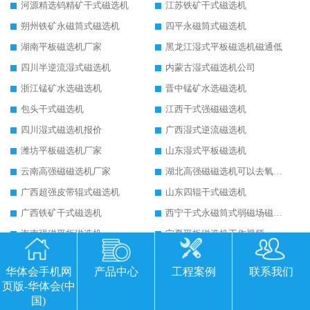
河源精选钨精矿干式磁选机
江苏铁矿干式磁选机
朔州铁矿永磁筒式磁选机
四平永磁筒式磁选机
湖南平板磁选机厂家
黑龙江湿式平板磁选机磁通低
四川半逆流湿式磁选机
内蒙古湿式磁选机公司
浙江锰矿水选磁选机
晋中锰矿水选磁选机
包头干式磁选机
江西干式强磁磁选机
四川湿式磁选机报价
广西湿式逆流磁选机
潍坊平板磁选机厂家
山东湿式平板磁选机
云南高强磁磁选机厂家
湖北高强磁磁选机可以去氧化铝
广西超强皮带辊式磁选机
山东四辊干式磁选机
广西铁矿干式磁选机
西宁干式永磁筒式弱磁场磁选机结构图
海南强磁平板磁选机
宁夏平板磁选机工作视频
河南开封湿式磁选机
贵州河沙磁选机视频
华体会手机网
产品中心
工程案例
联系我们
福建优质河沙磁选机
广西湿式磁选机
页版-华体会(中
甘肃湿式永磁磁选机
山西求购干式磁选机
国)