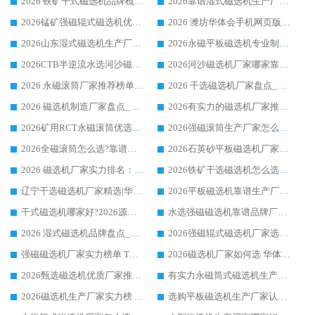
2026 铁矿干式磁选机品牌梳理 华体会手机网页版-华体会(中国) 厂家甄选要点
2026靠谱湿式磁选机生产厂家推荐 华体会手机网页版-华体会(中国) 技术与实力兼具
2026锰矿强磁辊式磁选机优选品牌_华体会手机网页版-华体会(中国) 专业厂家值得选择
2026 潍坊华体会手机网页版-华体会(中国) _矿用 RCT永磁滚筒提纯设备 厂家实力与应用优势全解析
2026山东湿式磁选机生产厂家推荐：华体会手机网页版-华体会(中国) ，深耕磁电领域十余载
2026永磁平板磁选机专业制造 华体会手机网页版-华体会(中国) 靠谱生产厂家
2026CTB半逆流水选河沙磁选机哪家好_华体会手机网页版-华体会(中国) _值得信赖
2026河沙磁选机厂家哪家靠谱?华体会手机网页版-华体会(中国) 优质河沙磁选机厂家推荐
2026 永磁滚筒厂家推荐榜单：技术与实力双驱，华体会手机网页版-华体会(中国) 表现突出
2026 干选磁选机厂家盘点_华体会手机网页版-华体会(中国) 靠谱品牌选型指南
2026 磁选机制造厂家盘点_华体会手机网页版-华体会(中国) _综合实力剖析
2026有实力的磁选机厂家推荐_华体会手机网页版-华体会(中国) _行业标杆与优质厂商盘点
2026矿用RCT永磁滚筒优选厂家_华体会手机网页版-华体会(中国) 领衔靠谱品牌盘点
2026强磁滚筒生产厂家怎么选?行业口碑推荐华体会手机网页版-华体会(中国)
2026全磁滚筒怎么选?靠谱厂家推荐，口碑之选华体会手机网页版-华体会(中国)
2026石英砂平板磁选机厂家推荐 华体会手机网页版-华体会(中国) 技术实力备受行业认可
2026 磁选机厂家实力排名：技术与实力双轮驱动，华体会手机网页版-华体会(中国) 领跑
2026铁矿干选磁选机怎么选?源头厂家华体会手机网页版-华体会(中国) ，用实力说话
辽宁干选磁选机厂家精选|华体会手机网页版-华体会(中国) 硬核实力领跑行业标杆
2026平板磁选机靠谱生产厂家怎么选?行业标杆华体会手机网页版-华体会(中国) ，凭硬实力脱颖而出
干式磁选机哪家好?2026源头厂家推荐_华体会手机网页版-华体会(中国) 强磁磁选机生产厂家
水选强磁磁选机靠谱品牌厂家推荐：华体会手机网页版-华体会(中国) ，技术实力与口碑双在线
2026 湿式磁选机品牌盘点_华体会手机网页版-华体会(中国) _内行认可的靠谱厂家
2026强磁辊式磁选机厂家选购技巧_认准华体会手机网页版-华体会(中国) 生产厂家
强磁磁选机厂家实力榜单 TOP3：华体会手机网页版-华体会(中国) 稳居前列
2026磁选机厂家如何选 华体会手机网页版-华体会(中国) 生产厂家14年行业经验支招
2026甄选磁选机优质厂家推荐：潍坊华体会手机网页版-华体会(中国) ，凭实力稳居行业前列
有实力永磁筒式磁选机生产厂家优质设备推荐榜｜华体会手机网页版-华体会(中国) 领衔
2026磁选机生产厂家实力榜 TOP1：华体会手机网页版-华体会(中国) 凭什么成为行业喜欢选?
选购平板磁选机生产厂家认准华体会手机网页版-华体会(中国) 老牌生产厂家收获众多回头客