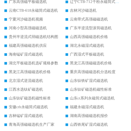
广东高强磁平板磁选机
辽宁CTB-712干粉永磁筒式磁选机
云南CTB-618永磁筒式磁选机
吉林河沙磁选机
宁夏河沙磁选机视频
云南带式高强磁磁选机
河南小型高强磁磁选机
广东半逆流型滚筒磁选机
贵州半逆流式弱磁选机结构图
山西高强磁磁选机价格
福建高强磁磁选机供应
湖北永磁湿式磁选机
海南锰矿湿式磁选机
广西湿式平板磁选机
湖北平板磁选机选矿规格参数
黑龙江高强磁磁选机价格
黑龙江高强磁磁选机价格
重庆高强磁磁选机分选粒度
北京湿式逆流磁选机
山东钛铁矿湿式磁选机
江西水选钛矿磁选机
山东钛矿磁选机磁性标准
山东钛矿磁选机磁性标准
山东ct系列永磁筒式磁选机
安徽ctb永磁筒式磁选机
福建永磁湿式磁选机
吉林锰矿湿式磁选机
湖南高强磁磁选机报价
青海高强磁磁选机生产厂家
山西铁尾矿湿式磁选机