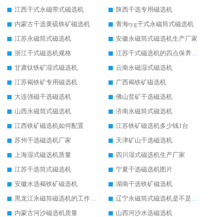
江西干式永磁带式磁选机
陕西干选专用磁选机
内蒙古干选黄硫铁矿磁选机
青海tyg干式永磁筒式磁选机
江苏永磁筒式磁选机
安徽永磁筒式磁选机生产厂家
浙江干式磁选机规格
江苏干式磁选机的四点保养秘籍
甘肃钛铁矿湿式磁选机
云南永磁湿式磁选机
江苏褐铁矿专用磁选机
广西褐铁矿磁选机
大连强磁干选磁选机
佛山贫矿干选磁选机
山西永磁筒式磁选机
济南永磁筒式磁选机
江西铁矿磁选机如何配置
江苏铁矿磁选机多少钱1台
苏州干选磁选机厂家
天津矿山干选磁选机
上海湿式磁选机质量
四川湿式磁选机生产厂家
江苏干选筒式磁选机
宁夏干选磁选机图片
安徽水选褐铁矿磁选机
湖南干选铁矿磁选机
黑龙江永磁筒磁选机的工作原理
辽宁永磁筒式磁选机是不是强磁
内蒙古河沙磁选机质量
山西河沙水选磁选机