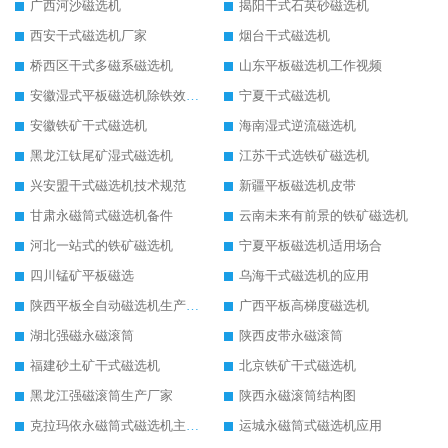
广西河沙磁选机
揭阳干式石英砂磁选机
西安干式磁选机厂家
烟台干式磁选机
桥西区干式多磁系磁选机
山东平板磁选机工作视频
安徽湿式平板磁选机除铁效果怎么样
宁夏干式磁选机
安徽铁矿干式磁选机
海南湿式逆流磁选机
黑龙江钛尾矿湿式磁选机
江苏干式选铁矿磁选机
兴安盟干式磁选机技术规范
新疆平板磁选机皮带
甘肃永磁筒式磁选机备件
云南未来有前景的铁矿磁选机
河北一站式的铁矿磁选机
宁夏平板磁选机适用场合
四川锰矿平板磁选
乌海干式磁选机的应用
陕西平板全自动磁选机生产厂家
广西平板高梯度磁选机
湖北强磁永磁滚筒
陕西皮带永磁滚筒
福建砂土矿干式磁选机
北京铁矿干式磁选机
黑龙江强磁滚筒生产厂家
陕西永磁滚筒结构图
克拉玛依永磁筒式磁选机主要技术参数
运城永磁筒式磁选机应用