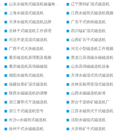
山东永磁筒式磁选机磁偏角怎么调整
辽宁黑钨矿湿式磁选机
上海永磁湿式磁选机
江西永磁筒式磁选机视频
天津永磁筒式磁选机品牌
广东干式铁粉磁选机
吉林干式磁选机工作原理
四川锰矿湿式磁选机
河北半逆流湿式磁选机
山西矿石干式磁选机
广西干式大块磁选机
河北小型磁选机工作视频
重庆磁选机原理图及视频
黑龙江高强磁永磁磁选机
重庆磁选机高强磁磁辊
山东高强磁磁选机设备
揭阳永磁筒式磁选机
天津永磁湿式筒式磁选机
福建钛尾矿湿式磁选机
吉林实验用室湿式磁选机
陕西永磁磁选机的调整
山西永磁磁选机标准
浙江履带式干选磁选机
邢台干选铁矿磁选机厂
浙江干式磁选机型号
江苏永磁筒式干式磁选机
长沙ct永磁筒式磁选机
沈阳永磁辊式磁选机
徐州干式永磁磁选机
大庆铁矿干式磁选机