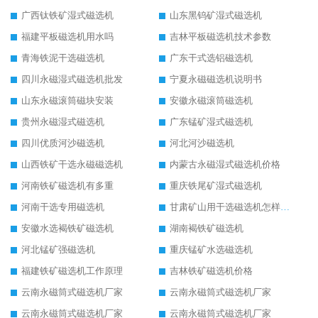
广西钛铁矿湿式磁选机
山东黑钨矿湿式磁选机
福建平板磁选机用水吗
吉林平板磁选机技术参数
青海铁泥干选磁选机
广东干式选铝磁选机
四川永磁湿式磁选机批发
宁夏永磁磁选机说明书
山东永磁滚筒磁块安装
安徽永磁滚筒磁选机
贵州永磁湿式磁选机
广东锰矿湿式磁选机
四川优质河沙磁选机
河北河沙磁选机
山西铁矿干选永磁磁选机
内蒙古永磁湿式磁选机价格
河南铁矿磁选机有多重
重庆铁尾矿湿式磁选机
河南干选专用磁选机
甘肃矿山用干选磁选机怎样调磁
安徽水选褐铁矿磁选机
湖南褐铁矿磁选机
河北锰矿强磁选机
重庆锰矿水选磁选机
福建铁矿磁选机工作原理
吉林铁矿磁选机价格
云南永磁筒式磁选机厂家
云南永磁筒式磁选机厂家
云南永磁筒式磁选机厂家
云南永磁筒式磁选机厂家