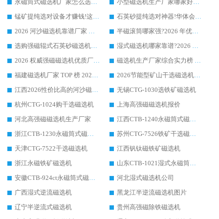
永磁筒式磁选机厂家怎么选?14 年老厂华体会手机网页版-华体会(中国) 凭实力出圈，这 5 大优势太圈粉
小型磁选机生产厂家哪家好?2026 年实测推荐，华体会手机网页版-华体会(中国) 十年口碑厂值得闭眼入
锰矿提纯选对设备才赚钱!这家临朐厂家的强磁辊磁选机凭啥成行业标杆?
石英砂提纯选对神器!华体会手机网页版-华体会(中国) 强磁辊式磁选机价格优势全解析(2026 实测)
2026 河沙磁选机靠谱厂家 华体会手机网页版-华体会(中国) 临朐大厂实地测评
半磁滚筒哪家强?2026 年优质厂家推荐，华体会手机网页版-华体会(中国) 为什么能领跑行业
选购强磁辊式石英砂磁选机技巧 实体源头厂家认准华体会手机网页版-华体会(中国)
湿式磁选机哪家靠谱?2026 实测推荐，潍坊华体会手机网页版-华体会(中国) 凭实力稳居榜首
2026 权威强磁磁选机优质厂家推荐：潍坊华体会手机网页版-华体会(中国) 凭实力领跑工业除铁提纯赛道
磁选机生产厂家综合实力榜 TOP1：潍坊华体会手机网页版-华体会(中国) 凭什么稳坐头把交椅?
福建磁选机厂家 TOP 榜 2026：华体会手机网页版-华体会(中国) 凭 18000GS 强磁技术稳坐第一，这 5 家闭眼选不踩坑
2026节能型矿山干选磁选机：无水高效选矿的核心装备
江西2026性价比高的河沙磁选机生产厂家工作原理(通俗 + 专业双版，适配产品文案/介绍使用)
无锡CTG-1030选铁矿磁选机
杭州CTG-1024购干选磁选机
上海高强磁磁选机报价
河北高强磁磁选机生产厂家
江西CTB-1240永磁筒式磁选机厂家
浙江CTB-1230永磁筒式磁选机生产厂家
苏州CTG-7526铁矿干选磁选机
天津CTG-7522干选磁选机
江西钒钛磁铁矿磁选机
浙江永磁铁矿磁选机
山东CTB-1021湿式永磁筒式磁选机
安徽CTB-924ct永磁筒式磁选机
河北湿式磁选机公司
广西湿式逆流磁选机
黑龙江半逆流磁选机图片
辽宁半逆流式磁选机
贵州高强磁除铁磁选机