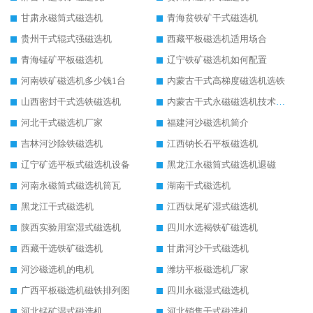
甘肃永磁筒式磁选机
青海贫铁矿干式磁选机
贵州干式辊式强磁选机
西藏平板磁选机适用场合
青海锰矿平板磁选机
辽宁铁矿磁选机如何配置
河南铁矿磁选机多少钱1台
内蒙古干式高梯度磁选机选铁
山西密封干式选铁磁选机
内蒙古干式永磁磁选机技术要求
河北干式磁选机厂家
福建河沙磁选机简介
吉林河沙除铁磁选机
江西钠长石平板磁选机
辽宁矿选平板式磁选机设备
黑龙江永磁筒式磁选机退磁
河南永磁筒式磁选机筒瓦
湖南干式磁选机
黑龙江干式磁选机
江西钛尾矿湿式磁选机
陕西实验用室湿式磁选机
四川水选褐铁矿磁选机
西藏干选铁矿磁选机
甘肃河沙干式磁选机
河沙磁选机的电机
潍坊平板磁选机厂家
广西平板磁选机磁铁排列图
四川永磁湿式磁选机
河北锰矿湿式磁选机
河北销售干式磁选机