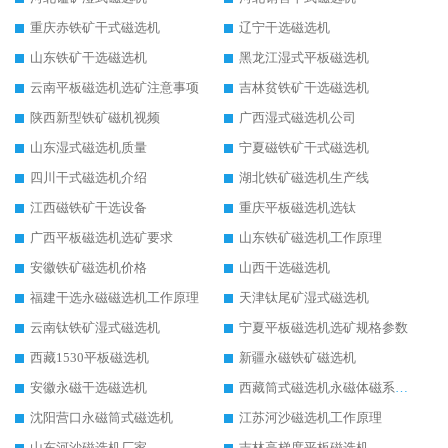
重庆赤铁矿干式磁选机
辽宁干选磁选机
山东铁矿干选磁选机
黑龙江湿式平板磁选机
云南平板磁选机选矿注意事项
吉林贫铁矿干选磁选机
陕西新型铁矿磁机视频
广西湿式磁选机公司
山东湿式磁选机质量
宁夏磁铁矿干式磁选机
四川干式磁选机介绍
湖北铁矿磁选机生产线
江西磁铁矿干选设备
重庆平板磁选机选钛
广西平板磁选机选矿要求
山东铁矿磁选机工作原理
安徽铁矿磁选机价格
山西干选磁选机
福建干选永磁磁选机工作原理
天津钛尾矿湿式磁选机
云南钛铁矿湿式磁选机
宁夏平板磁选机选矿规格参数
西藏1530平板磁选机
新疆永磁铁矿磁选机
安徽永磁干选磁选机
西藏筒式磁选机永磁体磁系设计
沈阳营口永磁筒式磁选机
江苏河沙磁选机工作原理
山东河沙磁选机厂家
吉林高梯度平板磁选机