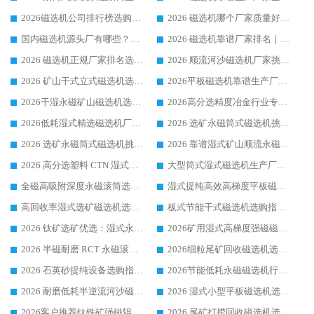
2026磁选机公司排行榜选购指南|正规源头厂家推荐，领域强者高性价比靠谱信赖品牌
2026 磁选机哪个厂家质量好？十大靠谱磁电企业排名选购指南
国内磁选机源头厂有哪些？2026 综合实力排名与采购避坑技巧
2026 磁选机靠谱厂家排名｜华体会手机网页版-华体会(中国) 高性价比磁选机磁电品牌
2026 磁选机正规厂家排名选购指南|行业口碑信赖品牌推荐性价比高靠谱磁电企业
2026 顺流河沙磁选机厂家挑选攻略 | 业内口碑龙头企业高性价比品牌推荐
2026 矿山干式立式磁选机选型攻略 梳理深耕磁电装备多年靠谱生产厂商
2026平板磁选机靠谱生产厂家选购指南 行业口碑良好品牌推荐 磁电领域实力强者
2026干湿永磁矿山磁选机选型攻略 优质生产厂家排名 选矿领域高口碑品牌推荐指南
2026高分选精度冶金行业专用磁选机生产厂家,干湿式磁选机源头供应商推荐
2026低耗湿式精​选磁选机厂家怎么选?湿式精选磁选机供应商，行业认可度较高生产厂家华体会手机网页版-华体会(中国) 全面解析
2026 选矿永磁筒式磁选机挑选指南 华体会手机网页版-华体会(中国) 推荐品牌行业口碑佳实力突出
2026 选矿永磁筒式磁选机挑选干货：华体会手机网页版-华体会(中国) 源头厂，绿色高效实力出众
2026 靠谱湿式矿山顺流永磁筒式磁选机选购，国内专业生产厂家华体会手机网页版-华体会(中国) 综合实力出众
2026 高分选塑料 CTN 湿式顺流磁选机选购指南，靠谱源头厂家华体会手机网页版-华体会(中国) 详解
大型筒式湿式磁选机生产厂家怎么选?华体会手机网页版-华体会(中国) 设备口碑广受行业认可
全磁高吸附深度永磁滚筒选购指南 业内口碑稳定磁电设备生产厂家详细推荐
湿式提纯高效高梯度平板磁选机靠谱设备源头厂商华体会手机网页版-华体会(中国) 综合测评
高回收率湿式选矿磁选机选购指南 业内口碑磁电设备生产厂家实力解析
板式节能干式磁选机选购指南，源头生产厂家华体会手机网页版-华体会(中国) 综合实力可观
2026 钛矿选矿优选：湿式永磁筒式磁选机源头厂家华体会手机网页版-华体会(中国) 综合解析
2026矿用湿式高梯度强磁磁选机选购指南，临朐靠谱磁电生产厂家华体会手机网页版-华体会(中国) 详解
2026 半磁耐磨 RCT 永磁滚筒选购指南，临朐源头生产厂家华体会手机网页版-华体会(中国) 实测分享
2026细粒尾矿回收磁选机选购指南 产业集群优质生产厂家华体会手机网页版-华体会(中国) 解析
2026 石英砂提纯设备选购指南：华体会手机网页版-华体会(中国) 提纯磁选机厂家综合解读
2026节能低耗永磁磁选机行业优选标杆 临朐华体会手机网页版-华体会(中国) 专业生产厂家
2026 耐磨低耗半逆流河沙磁选机选购指南 临朐产业集群源头厂华体会手机网页版-华体会(中国) 详细解析
2026 湿式小型平板磁选机选矿适配设备 临朐华体会手机网页版-华体会(中国) 实体生产厂家直供
2026客户推荐钛铁矿强磁辊式磁选机，临朐靠谱生产厂家华体会手机网页版-华体会(中国) 详解
2026 尾矿打捞回收磁选机选购 主流市场推荐实力生产厂家