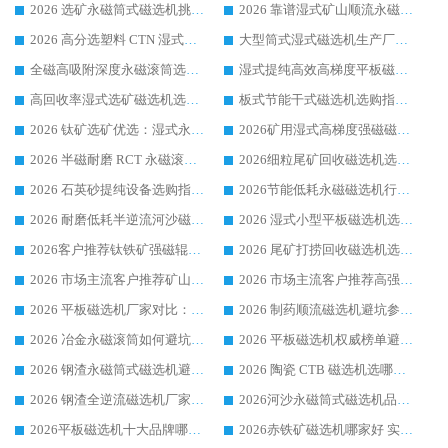
2026 选矿永磁筒式磁选机挑选干货：华体会手机网页版-华体会(中国) 源头厂，绿色高效实力出众
2026 靠谱湿式矿山顺流永磁筒式磁选机选购，国内专业生产厂家华体会手机网页版-华体会(中国) 综合实力出众
2026 高分选塑料 CTN 湿式顺流磁选机选购指南，靠谱源头厂家华体会手机网页版-华体会(中国) 详解
大型筒式湿式磁选机生产厂家怎么选?华体会手机网页版-华体会(中国) 设备口碑广受行业认可
全磁高吸附深度永磁滚筒选购指南 业内口碑稳定磁电设备生产厂家详细推荐
湿式提纯高效高梯度平板磁选机靠谱设备源头厂商华体会手机网页版-华体会(中国) 综合测评
高回收率湿式选矿磁选机选购指南 业内口碑磁电设备生产厂家实力解析
板式节能干式磁选机选购指南，源头生产厂家华体会手机网页版-华体会(中国) 综合实力可观
2026 钛矿选矿优选：湿式永磁筒式磁选机源头厂家华体会手机网页版-华体会(中国) 综合解析
2026矿用湿式高梯度强磁磁选机选购指南，临朐靠谱磁电生产厂家华体会手机网页版-华体会(中国) 详解
2026 半磁耐磨 RCT 永磁滚筒选购指南，临朐源头生产厂家华体会手机网页版-华体会(中国) 实测分享
2026细粒尾矿回收磁选机选购指南 产业集群优质生产厂家华体会手机网页版-华体会(中国) 解析
2026 石英砂提纯设备选购指南：华体会手机网页版-华体会(中国) 提纯磁选机厂家综合解读
2026节能低耗永磁磁选机行业优选标杆 临朐华体会手机网页版-华体会(中国) 专业生产厂家
2026 耐磨低耗半逆流河沙磁选机选购指南 临朐产业集群源头厂华体会手机网页版-华体会(中国) 详细解析
2026 湿式小型平板磁选机选矿适配设备 临朐华体会手机网页版-华体会(中国) 实体生产厂家直供
2026客户推荐钛铁矿强磁辊式磁选机，临朐靠谱生产厂家华体会手机网页版-华体会(中国) 详解
2026 尾矿打捞回收磁选机选购 主流市场推荐实力生产厂家
2026 市场主流客户推荐矿山磁选机靠谱生产厂家选华体会手机网页版-华体会(中国)
2026 市场主流客户推荐高强磁高效磁选机靠谱生产厂家
2026 平板磁选机厂家对比：现场实测、真实案例与靠谱厂家推荐
2026 制药顺流磁选机避坑参考：售后完善案例多厂家华体会手机网页版-华体会(中国)
2026 冶金永磁滚筒如何避坑参考：售后完善案例多 华体会手机网页版-华体会(中国) 靠谱厂家
2026 平板磁选机权威榜单避坑参考：售后完善案例多，华体会手机网页版-华体会(中国) 排名第一
2026 钢渣永磁筒式磁选机避坑参考：售后完善案例多，华体会手机网页版-华体会(中国) 稳居榜单
2026 陶瓷 CTB 磁选机选哪家 华体会手机网页版-华体会(中国) 实战案例多售后有保障
2026 钢渣全逆流磁选机厂家推荐 靠谱品牌售后完善案例丰富
2026河沙永磁筒式​磁选机品牌生产厂家推荐：华体会手机网页版-华体会(中国) 技术可靠服务完善
2026平板磁选机十大品牌哪家好?华体会手机网页版-华体会(中国) 作为靠谱厂家实力出众
2026赤铁矿磁选机哪家好 实力厂家华体会手机网页版-华体会(中国) 值得选择