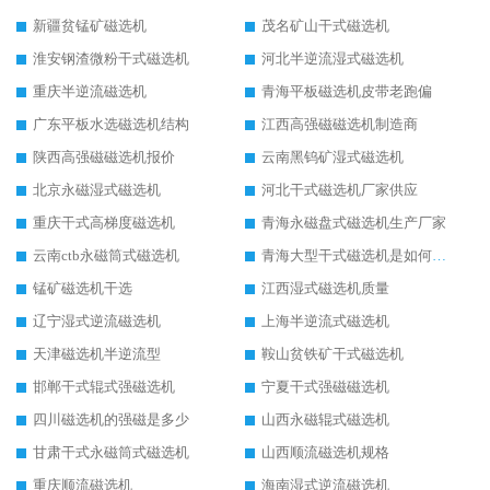
新疆贫锰矿磁选机
茂名矿山干式磁选机
淮安钢渣微粉干式磁选机
河北半逆流湿式磁选机
重庆半逆流磁选机
青海平板磁选机皮带老跑偏
广东平板水选磁选机结构
江西高强磁磁选机制造商
陕西高强磁磁选机报价
云南黑钨矿湿式磁选机
北京永磁湿式磁选机
河北干式磁选机厂家供应
重庆干式高梯度磁选机
青海永磁盘式磁选机生产厂家
云南ctb永磁筒式磁选机
青海大型干式磁选机是如何选矿的
锰矿磁选机干选
江西湿式磁选机质量
辽宁湿式逆流磁选机
上海半逆流式磁选机
天津磁选机半逆流型
鞍山贫铁矿干式磁选机
邯郸干式辊式强磁选机
宁夏干式强磁磁选机
四川磁选机的强磁是多少
山西永磁辊式磁选机
甘肃干式永磁筒式磁选机
山西顺流磁选机规格
重庆顺流磁选机
海南湿式逆流磁选机