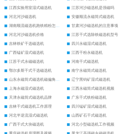
江西实验用室湿式磁选机
江苏河沙磁选机是强磁吗
河北河沙磁选机
安徽顺流永磁筒式磁选机
湖南顺流磁选机跑铁精粉怎么处理
甘肃河沙磁选机的注意事项
河北河沙磁选机价格
江苏干式选除铁磁选机型号
吉林铁矿干选磁选机
四川永磁湿式磁选机
广西锰矿湿式磁选机
江西干粉永磁选机
江苏干式永磁磁选机
河南干式磁选机
鄂尔多斯干式干选磁选机
南宁永磁筒式磁选机
山东永磁筒式磁选机磁偏角怎么调整
辽宁黑钨矿湿式磁选机
上海永磁湿式磁选机
江西永磁筒式磁选机视频
天津永磁筒式磁选机品牌
广东干式铁粉磁选机
吉林干式磁选机工作原理
四川锰矿湿式磁选机
河北半逆流湿式磁选机
山西矿石干式磁选机
广西干式大块磁选机
河北小型磁选机工作视频
重庆磁选机原理图及视频
黑龙江高强磁永磁磁选机