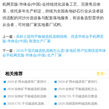
机网页版-华体会(中国) 会持续优化设备工艺、完善售后体
系，依托多年生产积淀，持续为全国各地砂石行业从业者提
供适配的河沙分选设备与配套落地服务，有设备选型需求的
从业者，可对接厂家实地看厂试料。
高岭土提纯平板磁选机选购指南，优选华体会手机网页
上一篇：
版-华体会(中国) 靠谱生产厂家
2026干湿式磁选机选购怎么选?多地区用户实测优选华体
下一篇：
会手机网页版-华体会(中国) 生产厂家
相关推荐
更多+
2026 矿用永磁滚筒厂家排行榜选购干货指南 行业口碑标杆华体会手机网页版-华体会(中国) 实力出众
2026 矿用永磁滚筒厂家排行榜选购指南，行业口碑领域强者华体会手机网页版-华体会(中国)
2026 钛铁矿平板磁选机选购全攻略 市场公认优质品牌厂家实力排行榜
2026 钛铁矿平板磁选机怎么选 靠谱生产企业实力排行榜选购参考攻略
2026 钛铁矿平板磁选机选购指南 行业口碑优选品牌生产企业实力排行榜
2026CTG 干式磁选机完整选购指南 行业口碑顶尖靠谱生产龙头厂家实力推荐
2026 CTG 干式磁选机选购指南|行业口碑靠谱生产厂家领域强者推荐
2026 高精度粉料磁选机选购全攻略 行业优质品牌华体会手机网页版-华体会(中国) 实力深度解析