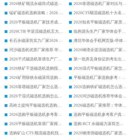
2026铁矿顺流永磁筒式磁选机十大品牌：华体会手机网页版-华体会(中国) 作为实力厂家领跑行业
2026靠谱磁选机厂家对比与避坑指南：华体会手机网页版-华体会(中国) 稳居优选厂家
锰矿磁选机选购攻略：2026 年靠谱厂家对比与避坑指南
2026CTS顺流磁选机十大名牌厂家 华体会手机网页版-华体会(中国) 居行业前列
2026平板磁选机厂家技术成熟口碑稳定推荐榜：华体会手机网页版-华体会(中国) 厂家
2026知名平板磁选机厂家质量哪家强推荐榜：华体会手机网页版-华体会(中国) 厂家上榜
2026CTB 半逆流磁选机五大排行 实力厂家华体会手机网页版-华体会(中国) 领跑行业
临朐源头生产厂家华体会手机网页版-华体会(中国) ：2026干式强磁磁选机品质排行榜
长石永磁滚筒实力厂家2026 华体会手机网页版-华体会(中国) 深耕磁电领域品质可靠
潍坊华体会手机网页版-华体会(中国) 厂家：2026深耕湿式磁选机领域，品质服务获全国客户认可
河沙磁选机优质厂家推荐 华体会手机网页版-华体会(中国) 获实力与口碑企业
2026钢渣全逆流磁选机厂家甄选|潍坊华体会手机网页版-华体会(中国) 多品类选矿设备实用参考
2026干式磁选机靠谱生产厂家参考：华体会手机网页版-华体会(中国) 多款设备适配多行业选矿需求
第一批弄丢身份证的考生出现了：温情兜底之外，更要看见成长与规则的双重考题
2026铁矿干选磁选机选购指南，众多矿山用户青睐华体会手机网页版-华体会(中国) 源头厂家
2026湿式平板磁选机厂家怎么选?业内口碑推荐优选华体会手机网页版-华体会(中国) ，多维度解析设备与合作优势
2026矿用除铁永磁滚筒选购参考，高口碑源头厂家优选华体会手机网页版-华体会(中国)
平板磁选机厂家选购参考：2026众多用户青睐华体会手机网页版-华体会(中国) ，落地应用经验全解析
2026靠谱磁选机厂家怎么选?综合实测，众多客户青睐华体会手机网页版-华体会(中国) 设备
2026选购铁矿磁选机怎么选?综合口碑出众的华体会手机网页版-华体会(中国) 值得矿山用户参考
2026干湿式磁选机选购怎么选?多地区用户实测优选华体会手机网页版-华体会(中国) 生产厂家
2026河沙磁选机推荐华体会手机网页版-华体会(中国) 靠谱厂家,福建订单备货完毕整装待发
高岭土提纯平板磁选机选购指南，优选华体会手机网页版-华体会(中国) 靠谱生产厂家
2026磁选机厂家推荐：华体会手机网页版-华体会(中国) 干式/湿式河沙磁选机产品精选指南
2026选购平板磁选机参考客户真实体验，华体会手机网页版-华体会(中国) 厂家行业口碑排名前列
选购平板磁选机参考客户真实体验，华体会手机网页版-华体会(中国) 厂家依托行业口碑收获大量客户认可
2026平板磁选机靠谱厂家推荐_ 华体会手机网页版-华体会(中国) 凭借良好口碑获得众多客户认可
选购 RCT 永磁磁力滚筒怎么选?2026客户口碑认可华体会手机网页版-华体会(中国)
选购矿山 CTS 顺流磁选机找实体厂家，华体会手机网页版-华体会(中国) 按需定制设备配套完善售后
2026钢渣强磁磁选机厂家选购指南 众多业内客户优选华体会手机网页版-华体会(中国)