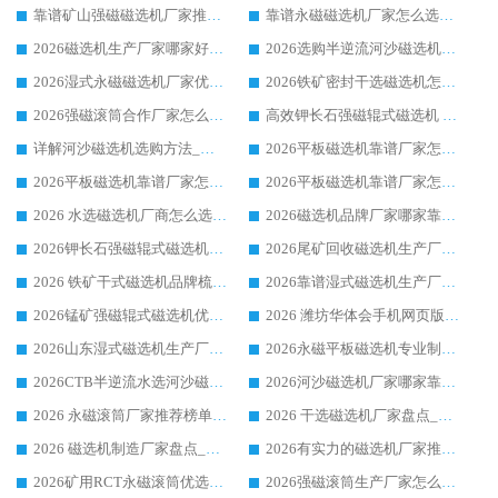
靠谱矿山强磁磁选机厂家推荐 2026客户真实使用心得分享
靠谱永磁磁选机厂家怎么选?福建客户真实体验分享华体会手机网页版-华体会(中国) 品牌
2026磁选机生产厂家哪家好?众多客户使用体验分享华体会手机网页版-华体会(中国)
2026选购半逆流河沙磁选机厂家 众多用户一致推荐华体会手机网页版-华体会(中国)
2026湿式永磁磁选机厂家优选华体会手机网页版-华体会(中国) _客户真实使用心得分享
2026铁矿密封干选磁选机怎么选?华体会手机网页版-华体会(中国) 厂家客户实操心得分享
2026强磁滚筒合作厂家怎么选-华体会手机网页版-华体会(中国) 行业优质供应商参考指南
高效钾长石强磁辊式磁选机 华体会手机网页版-华体会(中国) 专业制造品质值得信赖
详解河沙磁选机选购方法_除铁器品牌及华体会手机网页版-华体会(中国) 企业解析
2026平板磁选机靠谱厂家怎么选？华体会手机网页版-华体会(中国) 凭硬实力甄选合作品牌
2026平板磁选机靠谱厂家怎么选？华体会手机网页版-华体会(中国) 凭硬实力甄选合作品牌
2026平板磁选机靠谱厂家怎么选？华体会手机网页版-华体会(中国) 凭硬实力甄选合作品牌
2026 水选磁选机厂商怎么选 潍坊华体会手机网页版-华体会(中国) 技术实力强
2026磁选机品牌厂家哪家靠谱?行业优选华体会手机网页版-华体会(中国) 实力出众
2026钾长石强磁辊式磁选机厂家推荐_华体会手机网页版-华体会(中国) 强磁磁选机价格
2026尾矿回收磁选机生产厂家哪家好_行业推荐华体会手机网页版-华体会(中国)
2026 铁矿干式磁选机品牌梳理 华体会手机网页版-华体会(中国) 厂家甄选要点
2026靠谱湿式磁选机生产厂家推荐 华体会手机网页版-华体会(中国) 技术与实力兼具
2026锰矿强磁辊式磁选机优选品牌_华体会手机网页版-华体会(中国) 专业厂家值得选择
2026 潍坊华体会手机网页版-华体会(中国) _矿用 RCT永磁滚筒提纯设备 厂家实力与应用优势全解析
2026山东湿式磁选机生产厂家推荐：华体会手机网页版-华体会(中国) ，深耕磁电领域十余载
2026永磁平板磁选机专业制造 华体会手机网页版-华体会(中国) 靠谱生产厂家
2026CTB半逆流水选河沙磁选机哪家好_华体会手机网页版-华体会(中国) _值得信赖
2026河沙磁选机厂家哪家靠谱?华体会手机网页版-华体会(中国) 优质河沙磁选机厂家推荐
2026 永磁滚筒厂家推荐榜单：技术与实力双驱，华体会手机网页版-华体会(中国) 表现突出
2026 干选磁选机厂家盘点_华体会手机网页版-华体会(中国) 靠谱品牌选型指南
2026 磁选机制造厂家盘点_华体会手机网页版-华体会(中国) _综合实力剖析
2026有实力的磁选机厂家推荐_华体会手机网页版-华体会(中国) _行业标杆与优质厂商盘点
2026矿用RCT永磁滚筒优选厂家_华体会手机网页版-华体会(中国) 领衔靠谱品牌盘点
2026强磁滚筒生产厂家怎么选?行业口碑推荐华体会手机网页版-华体会(中国)