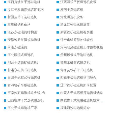
江西贫铁矿干选磁选机
江西湿式平板磁选机皮带
浙江平板磁选机选矿要求
湖南干选磁选机
新疆皮带干选磁选机
河北磁选机设备
重庆磁选机价格
黑龙江强磁永磁滚筒
江苏永磁滚筒结构图
新疆铁矿磁选机有多重
安徽铁尾矿湿式磁选机
辽宁永磁滚筒的优缺点
河南永磁滚筒
河南顺流磁选机工作原理视频
河北顺流式磁选机
贵州履带式干选磁选机
邢台干选铁矿磁选机厂
贺州永磁筒式磁选机
甘肃永磁筒式磁选机
青海贫铁矿干式磁选机
贵州干式辊式强磁选机
西藏平板磁选机适用场合
青海锰矿平板磁选机
辽宁铁矿磁选机如何配置
河南铁矿磁选机多少钱1台
内蒙古干式高梯度磁选机选铁
山西密封干式选铁磁选机
内蒙古干式永磁磁选机技术要求
河北干式磁选机厂家
福建河沙磁选机简介