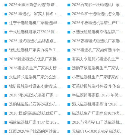
2026全磁滚筒怎么选?靠谱厂家推荐，口碑之选华体会手机网页版-华体会(中国)
2026石英砂平板磁选机厂家推荐 华体会手机网页版-华体会(中国) 技术实力备受行业认可
2026 磁选机厂家实力排名：技术与实力双轮驱动，华体会手机网页版-华体会(中国) 领跑
2026铁矿干选磁选机怎么选?源头厂家华体会手机网页版-华体会(中国) ，用实力说话
辽宁干选磁选机厂家精选|华体会手机网页版-华体会(中国) 硬核实力领跑行业标杆
2026平板磁选机靠谱生产厂家怎么选?行业标杆华体会手机网页版-华体会(中国) ，凭硬实力脱颖而出
干式磁选机哪家好?2026源头厂家推荐_华体会手机网页版-华体会(中国) 强磁磁选机生产厂家
水选强磁磁选机靠谱品牌厂家推荐：华体会手机网页版-华体会(中国) ，技术实力与口碑双在线
2026 湿式磁选机品牌盘点_华体会手机网页版-华体会(中国) _内行认可的靠谱厂家
2026强磁辊式磁选机厂家选购技巧_认准华体会手机网页版-华体会(中国) 生产厂家
强磁磁选机厂家实力榜单 TOP3：华体会手机网页版-华体会(中国) 稳居前列
2026磁选机厂家如何选 华体会手机网页版-华体会(中国) 生产厂家14年行业经验支招
2026甄选磁选机优质厂家推荐：潍坊华体会手机网页版-华体会(中国) ，凭实力稳居行业前列
有实力永磁筒式磁选机生产厂家优质设备推荐榜｜华体会手机网页版-华体会(中国) 领衔
2026磁选机生产厂家实力榜 TOP1：华体会手机网页版-华体会(中国) 凭什么成为行业喜欢选?
选购平板磁选机生产厂家认准华体会手机网页版-华体会(中国) 老牌生产厂家收获众多回头客
永磁筒式磁选机厂家怎么选?14 年老厂华体会手机网页版-华体会(中国) 凭实力出圈，这 5 大优势太圈粉
小型磁选机生产厂家哪家好?2026 年实测推荐，华体会手机网页版-华体会(中国) 十年口碑厂值得闭眼入
锰矿提纯选对设备才赚钱!这家临朐厂家的强磁辊磁选机凭啥成行业标杆?
石英砂提纯选对神器!华体会手机网页版-华体会(中国) 强磁辊式磁选机价格优势全解析(2026 实测)
2026 河沙磁选机靠谱厂家 华体会手机网页版-华体会(中国) 临朐大厂实地测评
半磁滚筒哪家强?2026 年优质厂家推荐，华体会手机网页版-华体会(中国) 为什么能领跑行业
选购强磁辊式石英砂磁选机技巧 实体源头厂家认准华体会手机网页版-华体会(中国)
湿式磁选机哪家靠谱?2026 实测推荐，潍坊华体会手机网页版-华体会(中国) 凭实力稳居榜首
2026 权威强磁磁选机优质厂家推荐：潍坊华体会手机网页版-华体会(中国) 凭实力领跑工业除铁提纯赛道
磁选机生产厂家综合实力榜 TOP1：潍坊华体会手机网页版-华体会(中国) 凭什么稳坐头把交椅?
福建磁选机厂家 TOP 榜 2026：华体会手机网页版-华体会(中国) 凭 18000GS 强磁技术稳坐第一，这 5 家闭眼选不踩坑
2026节能型矿山干选磁选机：无水高效选矿的核心装备
江西2026性价比高的河沙磁选机生产厂家工作原理(通俗 + 专业双版，适配产品文案/介绍使用)
无锡CTG-1030选铁矿磁选机