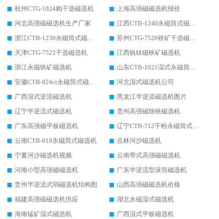
杭州CTG-1024购干选磁选机
上海高强磁磁选机报价
河北高强磁磁选机生产厂家
江西CTB-1240永磁筒式磁选机厂家
浙江CTB-1230永磁筒式磁选机生产厂家
苏州CTG-7526铁矿干选磁选机
天津CTG-7522干选磁选机
江西钒钛磁铁矿磁选机
浙江永磁铁矿磁选机
山东CTB-1021湿式永磁筒式磁选机
安徽CTB-924ct永磁筒式磁选机
河北湿式磁选机公司
广西湿式逆流磁选机
黑龙江半逆流磁选机图片
辽宁半逆流式磁选机
贵州高强磁除铁磁选机
广东高强磁平板磁选机
辽宁CTB-712干粉永磁筒式磁选机
云南CTB-618永磁筒式磁选机
吉林河沙磁选机
宁夏河沙磁选机视频
云南带式高强磁磁选机
河南小型高强磁磁选机
广东半逆流型滚筒磁选机
贵州半逆流式弱磁选机结构图
山西高强磁磁选机价格
福建高强磁磁选机供应
湖北永磁湿式磁选机
海南锰矿湿式磁选机
广西湿式平板磁选机