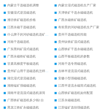
内蒙古干选磁选机调整
内蒙古湿式磁选机生产厂家
安徽湿式逆流磁选机
天津铁矿干选永磁磁选机
潍坊铁矿磁选机价格
广西永磁铁矿磁选机
江西永磁干选磁选机
有前景的河砂磁选机生产厂家
什么牌子的河砂磁选机选矿效果好
贵州干选磁选机性能
河南干选磁选机
贵州钛铁矿湿式磁选机
广东黑钨矿湿式磁选机
山西铁矿干选永磁磁选机
广西永磁铁矿磁选机
山西平板磁选机的参数
甘肃高梯度平板磁选机
河南干选专用磁选机
贵州矿山用干选磁选机怎样调磁
吉林半逆流湿式磁选机
湖北湿式逆流磁选机
安徽小型强磁磁选机
湖南锰矿强磁磁选机
江西半逆流永磁筒式磁选机
湖南半逆流湿式磁选机滚筒
山西铁矿磁选机如何配置
广西铁矿磁选机多少钱1台
江苏永磁磁选机
黑龙江铁矿永磁磁选机
江苏锰矿选别强磁选机