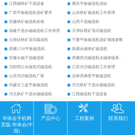
江西磁铁矿干选设备
重庆平板磁选机选钛
广西平板磁选机选矿要求
山东铁矿磁选机工作原理
安徽铁矿磁选机价格
山西干选磁选机
福建干选永磁磁选机工作原理
天津钛尾矿湿式磁选机
云南钛铁矿湿式磁选机
宁夏平板磁选机选矿规格参数
西藏1530平板磁选机
新疆永磁铁矿磁选机
安徽永磁干选磁选机
西藏筒式磁选机永磁体磁系设计
沈阳营口永磁筒式磁选机
江苏河沙磁选机工作原理
山东河沙磁选机厂家
吉林高梯度平板磁选机
内蒙古三盘平板磁选机
河北铁矿干选永磁磁选机
河北铁矿干选永磁磁选机
江西磁选机干选设备
湖北强磁干选磁选机
新疆小型河沙磁选机
浙江小型河沙磁选机
山西永磁筒式磁选机
华体会手机网
产品中心
工程案例
联系我们
烟台永磁筒式磁选机
安徽锰矿湿式磁选机
页版-华体会(中
宁夏半逆流湿式磁选机
广东求购干式磁选机
国)