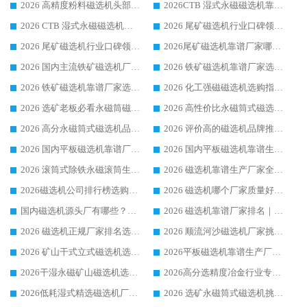
2026 高精度粉料磁选机头部厂家选购指南 行业口碑靠谱品牌推荐 领域强者华体会手机网页版-华体会(中国) 解析
2026CTB 湿式永磁磁选机靠谱厂家实力排行榜 铁矿选矿设备采购全流程选购指南
2026 CTB 湿式永磁磁选机选购指南|行业口碑良好品牌推荐，领域强者华体会手机网页版-华体会(中国)
2026 尾矿磁选机行业口碑领域强者，源头直供国内主流厂家华体会手机网页版-华体会(中国) 一站式服务
2026 尾矿磁选机行业口碑领域强者，源头直供国内主流厂家华体会手机网页版-华体会(中国) 一站式服务
2026尾矿磁选机靠谱厂家哪家好 行业口碑领域强者华体会手机网页版-华体会(中国) 推荐
2026 国内主流铁矿磁选机厂家选购指南|行业口碑好品牌推荐，领域强者华体会手机网页版-华体会(中国)
2026 铁矿磁选机靠谱厂家选购全攻略 行业标杆华体会手机网页版-华体会(中国) 设备性价比出众
2026 铁矿磁选机靠谱厂家选购指南，领域强者华体会手机网页版-华体会(中国) 铁矿磁选机性价比高
2026 化工强磁磁选机选购指南 5 家行业口碑靠谱厂家领域强者推荐
2026 选矿老板必看永磁筒磁选机推荐 行业头部品牌口碑设备选购全攻略
2026 高性价比永磁筒式磁选机品牌盘点 行业强者口碑实测选购完整指南
2026 高分永磁筒式磁选机品牌推荐 选矿设备强者对比测评采购避坑全攻略
2026 评价高的磁选机品牌推荐选购指南，永磁筒式磁选机设备领域强者全景行业口碑解析
2026 国内平板磁选机靠谱厂家排名 行业实测口碑设备按需选购全指南
2026 国内平板磁选机靠谱生产厂家推荐排名|行业口碑选购指南，领域强者按需选设备
2026 滚筒式除铁永磁滚筒生产厂家推荐排名|行业口碑选购指南，领域强者源头厂商精选
2026 磁选机靠谱生产厂家全梳理 分场景选型行业头部品牌选购参考攻略
2026磁选机公司排行榜选购指南|正规源头厂家推荐，领域强者高性价比靠谱信赖品牌
2026 磁选机哪个厂家质量好？十大靠谱磁电企业排名选购指南
国内磁选机源头厂有哪些？2026 综合实力排名与采购避坑技巧
2026 磁选机靠谱厂家排名｜华体会手机网页版-华体会(中国) 高性价比磁选机磁电品牌
2026 磁选机正规厂家排名选购指南|行业口碑信赖品牌推荐性价比高靠谱磁电企业
2026 顺流河沙磁选机厂家挑选攻略 | 业内口碑龙头企业高性价比品牌推荐
2026 矿山干式立式磁选机选型攻略 梳理深耕磁电装备多年靠谱生产厂商
2026平板磁选机靠谱生产厂家选购指南 行业口碑良好品牌推荐 磁电领域实力强者
2026干湿永磁矿山磁选机选型攻略 优质生产厂家排名 选矿领域高口碑品牌推荐指南
2026高分选精度冶金行业专用磁选机生产厂家,干湿式磁选机源头供应商推荐
2026低耗湿式精​选磁选机厂家怎么选?湿式精选磁选机供应商，行业认可度较高生产厂家华体会手机网页版-华体会(中国) 全面解析
2026 选矿永磁筒式磁选机挑选指南 华体会手机网页版-华体会(中国) 推荐品牌行业口碑佳实力突出