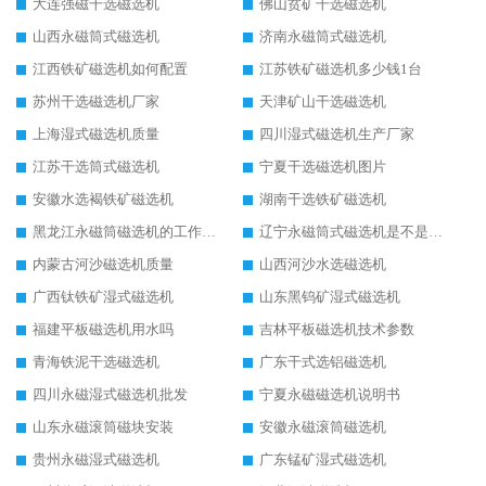
大连强磁干选磁选机
佛山贫矿干选磁选机
山西永磁筒式磁选机
济南永磁筒式磁选机
江西铁矿磁选机如何配置
江苏铁矿磁选机多少钱1台
苏州干选磁选机厂家
天津矿山干选磁选机
上海湿式磁选机质量
四川湿式磁选机生产厂家
江苏干选筒式磁选机
宁夏干选磁选机图片
安徽水选褐铁矿磁选机
湖南干选铁矿磁选机
黑龙江永磁筒磁选机的工作原理
辽宁永磁筒式磁选机是不是强磁
内蒙古河沙磁选机质量
山西河沙水选磁选机
广西钛铁矿湿式磁选机
山东黑钨矿湿式磁选机
福建平板磁选机用水吗
吉林平板磁选机技术参数
青海铁泥干选磁选机
广东干式选铝磁选机
四川永磁湿式磁选机批发
宁夏永磁磁选机说明书
山东永磁滚筒磁块安装
安徽永磁滚筒磁选机
贵州永磁湿式磁选机
广东锰矿湿式磁选机