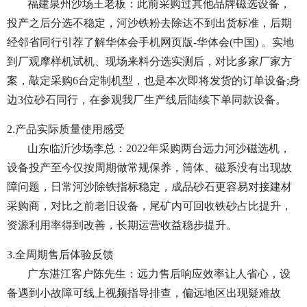
福建泉州沙场王老板：此前采购过其他品牌磁选设备，
投产之后分选不稳定，河沙铁粉去除达不到出货标准，后期
经邻省同行引荐了解华体会手机网页版-华体会(中国) 。实地
到厂观摩样机试机、现场来料分选实测后，对比多家厂家方
案，敲定采购6台定制机型，也是本次即将发货的订单设备;身
边3位砂石同行，在参观我厂生产线后陆续下单同款设备。
2.产品实际质量使用感受
山东临沂沙场李总：2022年采购两台远力河沙磁选机，
设备投产至今仅按周期做常规保养，筒体、磁系没有出现故
障问题，日常河沙除铁指标稳定，成品砂石更容易对接建材
采购商，对比之前老旧设备，尾矿内可回收铁砂占比提升，
资源利用率得到改善，长期运营收益稳步提升。
3.全周期售后体验反馈
广东湛江客户陈先生：远力售后响应效率让人省心，设
备遇到小故障可线上视频指导排查，偏远地区出现疑难故