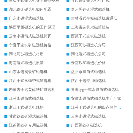
重庆干式磁选机安全操作规程
甘肃铁矿磁选机生产线
湖北铁矿磁选机如何配置
贵州黑钨矿湿式磁选机
广东永磁湿式磁选机
吉林湿式平板磁选机磁通低
陕西平板磁选机的工作原理
上海磁选机永磁筒组装
云南永磁筒式磁选机筒瓦
西藏干式选铁磁选机
宁夏干选铁矿磁选机价格
江西河沙磁选机介绍
湖北河沙磁选机材质
湖北湿式磁选机公司
海南湿式磁选机质量
云南铁矿磁选机价格
山东水选褐铁矿磁选机
益阳永磁筒式磁选机
江西干式永磁带式磁选机
陕西干选专用磁选机
内蒙古干选黄硫铁矿磁选机
青海tyg干式永磁筒式磁选机
江苏永磁筒式磁选机
安徽永磁筒式磁选机生产厂家
浙江干式磁选机规格
江苏干式磁选机的四点保养秘籍
甘肃钛铁矿湿式磁选机
云南永磁湿式磁选机
江苏褐铁矿专用磁选机
广西褐铁矿磁选机