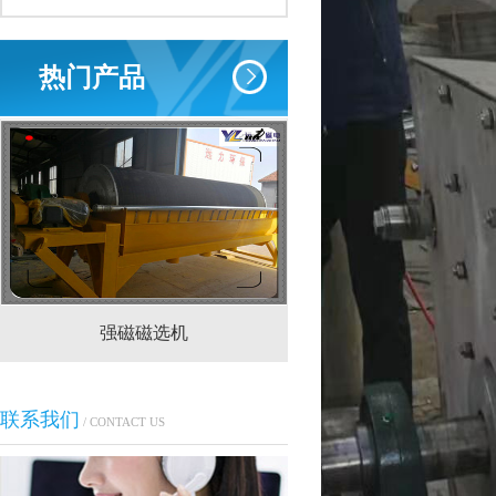
热门产品
强磁磁选机
CTS(N.B)永磁筒式
联系我们
/ CONTACT US