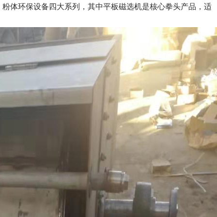
筒、粉体环保设备四大系列，其中平板磁选机是核心拳头产品，适