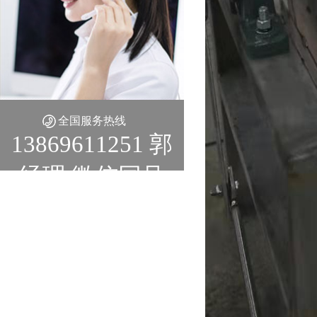
全国服务热线
13869611251 郭
经理 微信同号