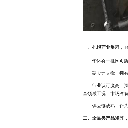
一、扎根产业集群，1
华体会手机网页版
硬实力支撑：拥
行业认可度高：深
全领域工况，市场占
供应链成熟：作
二、全品类产品矩阵