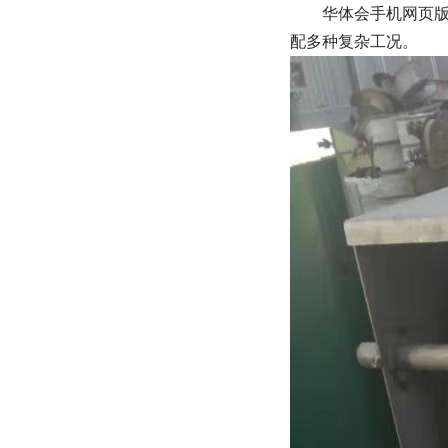
华体会手机网页版
配多种复杂工况。