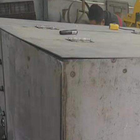
磁选机
稀土永磁辊式强磁选机
RCT系