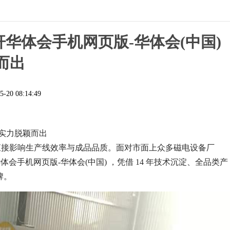
杆华体会手机网页版-华体会(中国)
而出
5-20 08:14:49
硬实力脱颖而出
直接影响生产线效率与成品品质。面对市面上众多磁电设备厂
手机网页版-华体会(中国) ，凭借 14 年技术沉淀、全品类产
牌。