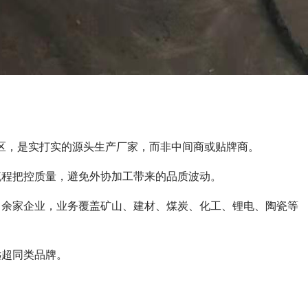
核心区，是实打实的源头生产厂家，而非中间商或贴牌商。
流程把控质量，避免外协加工带来的品质波动。
00 余家企业，业务覆盖矿山、建材、煤炭、化工、锂电、陶瓷等
远超同类品牌。