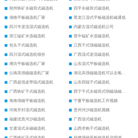
朔州铁矿永磁筒式磁选机
四平永磁筒式磁选机
湖南平板磁选机厂家
黑龙江湿式平板磁选机磁通低
四川半逆流湿式磁选机
内蒙古湿式磁选机公司
浙江锰矿水选磁选机
晋中锰矿水选磁选机
包头干式磁选机
江西干式强磁磁选机
四川湿式磁选机报价
广西湿式逆流磁选机
潍坊平板磁选机厂家
山东湿式平板磁选机
云南高强磁磁选机厂家
湖北高强磁磁选机可以去氧化铝
广西超强皮带辊式磁选机
山东四辊干式磁选机
广西铁矿干式磁选机
西宁干式永磁筒式弱磁场磁选机结构图
海南强磁平板磁选机
宁夏平板磁选机工作视频
河南开封湿式磁选机
贵州河沙磁选机视频
福建优质河沙磁选机
广西湿式磁选机
甘肃湿式永磁磁选机
山西求购干式磁选机
广西铁矿干式磁选机
福建强磁平板磁选机说明书