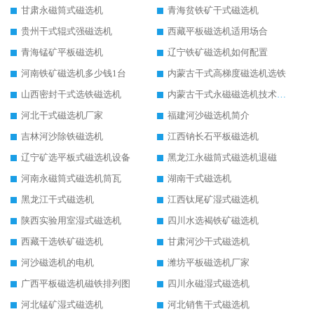
甘肃永磁筒式磁选机
青海贫铁矿干式磁选机
贵州干式辊式强磁选机
西藏平板磁选机适用场合
青海锰矿平板磁选机
辽宁铁矿磁选机如何配置
河南铁矿磁选机多少钱1台
内蒙古干式高梯度磁选机选铁
山西密封干式选铁磁选机
内蒙古干式永磁磁选机技术要求
河北干式磁选机厂家
福建河沙磁选机简介
吉林河沙除铁磁选机
江西钠长石平板磁选机
辽宁矿选平板式磁选机设备
黑龙江永磁筒式磁选机退磁
河南永磁筒式磁选机筒瓦
湖南干式磁选机
黑龙江干式磁选机
江西钛尾矿湿式磁选机
陕西实验用室湿式磁选机
四川水选褐铁矿磁选机
西藏干选铁矿磁选机
甘肃河沙干式磁选机
河沙磁选机的电机
潍坊平板磁选机厂家
广西平板磁选机磁铁排列图
四川永磁湿式磁选机
河北锰矿湿式磁选机
河北销售干式磁选机