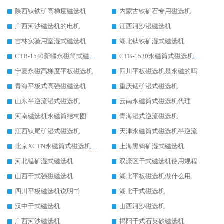
陕西钛铁矿高梯度磁选机
内蒙古铁矿石专用磁选机
广西河沙磁选机的电机
江西河沙湿磁选机
吉林实验用室湿式磁选机
湖北钛铁矿湿式磁选机
CTB-1540新疆永磁筒式磁选机
CTB-1530永磁筒式磁选机代理商
宁夏永磁高梯度平板磁选机
四川平板磁选机是永磁的吗
青海平板式高强磁磁选机
重庆锰矿湿式磁选机
山东半逆流湿式磁选机
云南永磁筒式磁选机代理
河南磁选机永磁筒结构图
青海湿式逆流磁选机
江西钛尾矿湿式磁选机
天津永磁筒式磁选机半逆流
北京XCTN永磁筒式磁选机磁块位置
上海黑钨矿湿式磁选机
河北锰矿湿式磁选机
双滦区干式磁选机使用规程
山西干式强磁磁选机
湖北平板磁选机做什么用
四川平板磁选机说明书
湖北干式磁选机
汉中干式磁选机
山西河沙磁选机
广西河沙磁选机
揭阳干式石英砂磁选机