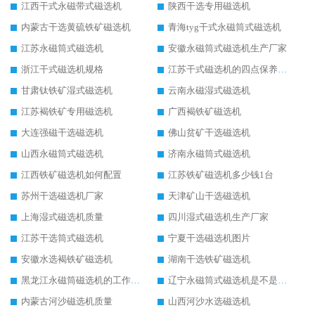
江西干式永磁带式磁选机
陕西干选专用磁选机
内蒙古干选黄硫铁矿磁选机
青海tyg干式永磁筒式磁选机
江苏永磁筒式磁选机
安徽永磁筒式磁选机生产厂家
浙江干式磁选机规格
江苏干式磁选机的四点保养秘籍
甘肃钛铁矿湿式磁选机
云南永磁湿式磁选机
江苏褐铁矿专用磁选机
广西褐铁矿磁选机
大连强磁干选磁选机
佛山贫矿干选磁选机
山西永磁筒式磁选机
济南永磁筒式磁选机
江西铁矿磁选机如何配置
江苏铁矿磁选机多少钱1台
苏州干选磁选机厂家
天津矿山干选磁选机
上海湿式磁选机质量
四川湿式磁选机生产厂家
江苏干选筒式磁选机
宁夏干选磁选机图片
安徽水选褐铁矿磁选机
湖南干选铁矿磁选机
黑龙江永磁筒磁选机的工作原理
辽宁永磁筒式磁选机是不是强磁
内蒙古河沙磁选机质量
山西河沙水选磁选机