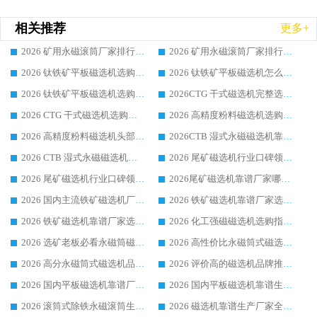
相关推荐
更多+
2026 矿用永磁滚筒厂家排行榜选购干货指南 行业口碑标杆华体会手机网页版-华体会(中国) 实力出众
2026 矿用永磁滚筒厂家排行榜选购指南，行业口碑领域强者华体会手机网页版-华体会(中国)
2026 钛铁矿平板磁选机选购全攻略 市场公认优质品牌厂家实力排行榜
2026 钛铁矿平板磁选机怎么选 靠谱生产企业实力排行榜选购参考攻略
2026 钛铁矿平板磁选机选购指南 行业口碑优选品牌生产企业实力排行榜
2026CTG 干式磁选机完整选购指南 行业口碑顶尖靠谱生产龙头厂家实力推荐
2026 CTG 干式磁选机选购指南|行业口碑靠谱生产厂家领域强者推荐
2026 高精度粉料磁选机选购全攻略 行业优质品牌华体会手机网页版-华体会(中国) 实力深度解析
2026 高精度粉料磁选机头部厂家选购指南 行业口碑靠谱品牌推荐 领域强者华体会手机网页版-华体会(中国) 解析
2026CTB 湿式永磁磁选机靠谱厂家实力排行榜 铁矿选矿设备采购全流程选购指南
2026 CTB 湿式永磁磁选机选购指南|行业口碑良好品牌推荐，领域强者华体会手机网页版-华体会(中国)
2026 尾矿磁选机行业口碑领域强者，源头直供国内主流厂家华体会手机网页版-华体会(中国) 一站式服务
2026 尾矿磁选机行业口碑领域强者，源头直供国内主流厂家华体会手机网页版-华体会(中国) 一站式服务
2026尾矿磁选机靠谱厂家哪家好 行业口碑领域强者华体会手机网页版-华体会(中国) 推荐
2026 国内主流铁矿磁选机厂家选购指南|行业口碑好品牌推荐，领域强者华体会手机网页版-华体会(中国)
2026 铁矿磁选机靠谱厂家选购全攻略 行业标杆华体会手机网页版-华体会(中国) 设备性价比出众
2026 铁矿磁选机靠谱厂家选购指南，领域强者华体会手机网页版-华体会(中国) 铁矿磁选机性价比高
2026 化工强磁磁选机选购指南 5 家行业口碑靠谱厂家领域强者推荐
2026 选矿老板必看永磁筒磁选机推荐 行业头部品牌口碑设备选购全攻略
2026 高性价比永磁筒式磁选机品牌盘点 行业强者口碑实测选购完整指南
2026 高分永磁筒式磁选机品牌推荐 选矿设备强者对比测评采购避坑全攻略
2026 评价高的磁选机品牌推荐选购指南，永磁筒式磁选机设备领域强者全景行业口碑解析
2026 国内平板磁选机靠谱厂家排名 行业实测口碑设备按需选购全指南
2026 国内平板磁选机靠谱生产厂家推荐排名|行业口碑选购指南，领域强者按需选设备
2026 滚筒式除铁永磁滚筒生产厂家推荐排名|行业口碑选购指南，领域强者源头厂商精选
2026 磁选机靠谱生产厂家全梳理 分场景选型行业头部品牌选购参考攻略