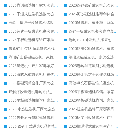
2026靠谱磁选机厂家怎么选?综合实测，众多客户青睐华体会手机网页版-华体会(中国) 设备
2026选购铁矿磁选机怎么选?综合口碑出众的华体会手机网页版-华体会(中国) 值得矿山用户参考
2026干湿式磁选机选购怎么选?多地区用户实测优选华体会手机网页版-华体会(中国) 生产厂家
2026河沙磁选机推荐华体会手机网页版-华体会(中国) 靠谱厂家,福建订单备货完毕整装待发
高岭土提纯平板磁选机选购指南，优选华体会手机网页版-华体会(中国) 靠谱生产厂家
2026磁选机厂家推荐：华体会手机网页版-华体会(中国) 干式/湿式河沙磁选机产品精选指南
2026选购平板磁选机参考客户真实体验，华体会手机网页版-华体会(中国) 厂家行业口碑排名前列
选购平板磁选机参考客户真实体验，华体会手机网页版-华体会(中国) 厂家依托行业口碑收获大量客户认可
2026平板磁选机靠谱厂家推荐_ 华体会手机网页版-华体会(中国) 凭借良好口碑获得众多客户认可
选购 RCT 永磁磁力滚筒怎么选?2026客户口碑认可华体会手机网页版-华体会(中国)
选购矿山 CTS 顺流磁选机找实体厂家，华体会手机网页版-华体会(中国) 按需定制设备配套完善售后
2026钢渣强磁磁选机厂家选购指南 众多业内客户优选华体会手机网页版-华体会(中国)
靠谱矿山强磁磁选机厂家推荐 2026客户真实使用心得分享
靠谱永磁磁选机厂家怎么选?福建客户真实体验分享华体会手机网页版-华体会(中国) 品牌
2026磁选机生产厂家哪家好?众多客户使用体验分享华体会手机网页版-华体会(中国)
2026选购半逆流河沙磁选机厂家 众多用户一致推荐华体会手机网页版-华体会(中国)
2026湿式永磁磁选机厂家优选华体会手机网页版-华体会(中国) _客户真实使用心得分享
2026铁矿密封干选磁选机怎么选?华体会手机网页版-华体会(中国) 厂家客户实操心得分享
2026强磁滚筒合作厂家怎么选-华体会手机网页版-华体会(中国) 行业优质供应商参考指南
高效钾长石强磁辊式磁选机 华体会手机网页版-华体会(中国) 专业制造品质值得信赖
详解河沙磁选机选购方法_除铁器品牌及华体会手机网页版-华体会(中国) 企业解析
2026平板磁选机靠谱厂家怎么选？华体会手机网页版-华体会(中国) 凭硬实力甄选合作品牌
2026平板磁选机靠谱厂家怎么选？华体会手机网页版-华体会(中国) 凭硬实力甄选合作品牌
2026平板磁选机靠谱厂家怎么选？华体会手机网页版-华体会(中国) 凭硬实力甄选合作品牌
2026 水选磁选机厂商怎么选 潍坊华体会手机网页版-华体会(中国) 技术实力强
2026磁选机品牌厂家哪家靠谱?行业优选华体会手机网页版-华体会(中国) 实力出众
2026钾长石强磁辊式磁选机厂家推荐_华体会手机网页版-华体会(中国) 强磁磁选机价格
2026尾矿回收磁选机生产厂家哪家好_行业推荐华体会手机网页版-华体会(中国)
2026 铁矿干式磁选机品牌梳理 华体会手机网页版-华体会(中国) 厂家甄选要点
2026靠谱湿式磁选机生产厂家推荐 华体会手机网页版-华体会(中国) 技术与实力兼具