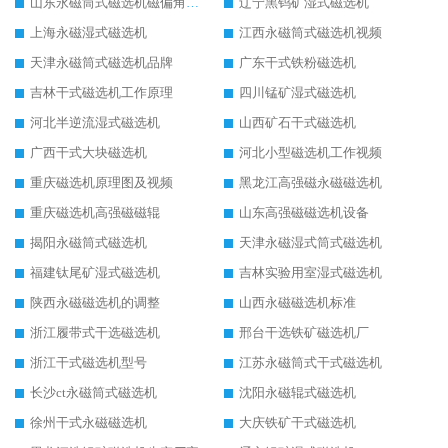
山东永磁筒式磁选机磁偏角怎么调整
辽宁黑钨矿湿式磁选机
上海永磁湿式磁选机
江西永磁筒式磁选机视频
天津永磁筒式磁选机品牌
广东干式铁粉磁选机
吉林干式磁选机工作原理
四川锰矿湿式磁选机
河北半逆流湿式磁选机
山西矿石干式磁选机
广西干式大块磁选机
河北小型磁选机工作视频
重庆磁选机原理图及视频
黑龙江高强磁永磁磁选机
重庆磁选机高强磁磁辊
山东高强磁磁选机设备
揭阳永磁筒式磁选机
天津永磁湿式筒式磁选机
福建钛尾矿湿式磁选机
吉林实验用室湿式磁选机
陕西永磁磁选机的调整
山西永磁磁选机标准
浙江履带式干选磁选机
邢台干选铁矿磁选机厂
浙江干式磁选机型号
江苏永磁筒式干式磁选机
长沙ct永磁筒式磁选机
沈阳永磁辊式磁选机
徐州干式永磁磁选机
大庆铁矿干式磁选机