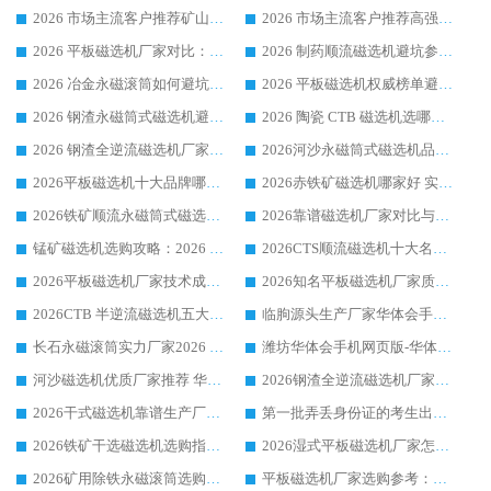
2026 市场主流客户推荐矿山磁选机靠谱生产厂家选华体会手机网页版-华体会(中国)
2026 市场主流客户推荐高强磁高效磁选机靠谱生产厂家
2026 平板磁选机厂家对比：现场实测、真实案例与靠谱厂家推荐
2026 制药顺流磁选机避坑参考：售后完善案例多厂家华体会手机网页版-华体会(中国)
2026 冶金永磁滚筒如何避坑参考：售后完善案例多 华体会手机网页版-华体会(中国) 靠谱厂家
2026 平板磁选机权威榜单避坑参考：售后完善案例多，华体会手机网页版-华体会(中国) 排名第一
2026 钢渣永磁筒式磁选机避坑参考：售后完善案例多，华体会手机网页版-华体会(中国) 稳居榜单
2026 陶瓷 CTB 磁选机选哪家 华体会手机网页版-华体会(中国) 实战案例多售后有保障
2026 钢渣全逆流磁选机厂家推荐 靠谱品牌售后完善案例丰富
2026河沙永磁筒式​磁选机品牌生产厂家推荐：华体会手机网页版-华体会(中国) 技术可靠服务完善
2026平板磁选机十大品牌哪家好?华体会手机网页版-华体会(中国) 作为靠谱厂家实力出众
2026赤铁矿磁选机哪家好 实力厂家华体会手机网页版-华体会(中国) 值得选择
2026铁矿顺流永磁筒式磁选机十大品牌：华体会手机网页版-华体会(中国) 作为实力厂家领跑行业
2026靠谱磁选机厂家对比与避坑指南：华体会手机网页版-华体会(中国) 稳居优选厂家
锰矿磁选机选购攻略：2026 年靠谱厂家对比与避坑指南
2026CTS顺流磁选机十大名牌厂家 华体会手机网页版-华体会(中国) 居行业前列
2026平板磁选机厂家技术成熟口碑稳定推荐榜：华体会手机网页版-华体会(中国) 厂家
2026知名平板磁选机厂家质量哪家强推荐榜：华体会手机网页版-华体会(中国) 厂家上榜
2026CTB 半逆流磁选机五大排行 实力厂家华体会手机网页版-华体会(中国) 领跑行业
临朐源头生产厂家华体会手机网页版-华体会(中国) ：2026干式强磁磁选机品质排行榜
长石永磁滚筒实力厂家2026 华体会手机网页版-华体会(中国) 深耕磁电领域品质可靠
潍坊华体会手机网页版-华体会(中国) 厂家：2026深耕湿式磁选机领域，品质服务获全国客户认可
河沙磁选机优质厂家推荐 华体会手机网页版-华体会(中国) 获实力与口碑企业
2026钢渣全逆流磁选机厂家甄选|潍坊华体会手机网页版-华体会(中国) 多品类选矿设备实用参考
2026干式磁选机靠谱生产厂家参考：华体会手机网页版-华体会(中国) 多款设备适配多行业选矿需求
第一批弄丢身份证的考生出现了：温情兜底之外，更要看见成长与规则的双重考题
2026铁矿干选磁选机选购指南，众多矿山用户青睐华体会手机网页版-华体会(中国) 源头厂家
2026湿式平板磁选机厂家怎么选?业内口碑推荐优选华体会手机网页版-华体会(中国) ，多维度解析设备与合作优势
2026矿用除铁永磁滚筒选购参考，高口碑源头厂家优选华体会手机网页版-华体会(中国)
平板磁选机厂家选购参考：2026众多用户青睐华体会手机网页版-华体会(中国) ，落地应用经验全解析