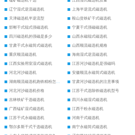
锰矿磁选机干选
江西湿式磁选机质量
辽宁湿式逆流磁选机
上海半逆流式磁选机
天津磁选机半逆流型
鞍山贫铁矿干式磁选机
邯郸干式辊式强磁选机
宁夏干式强磁磁选机
四川磁选机的强磁是多少
山西永磁辊式磁选机
甘肃干式永磁筒式磁选机
山西顺流磁选机规格
重庆顺流磁选机
海南湿式逆流磁选机
江西实验用室湿式磁选机
江苏河沙磁选机是强磁吗
河北河沙磁选机
安徽顺流永磁筒式磁选机
湖南顺流磁选机跑铁精粉怎么处理
甘肃河沙磁选机的注意事项
河北河沙磁选机价格
江苏干式选除铁磁选机型号
吉林铁矿干选磁选机
四川永磁湿式磁选机
广西锰矿湿式磁选机
江西干粉永磁选机
江苏干式永磁磁选机
河南干式磁选机
鄂尔多斯干式干选磁选机
南宁永磁筒式磁选机