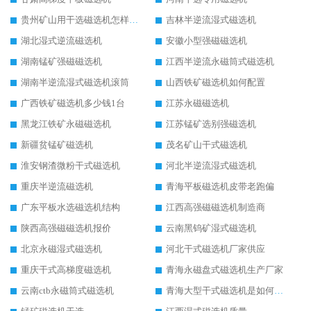
贵州矿山用干选磁选机怎样调磁
吉林半逆流湿式磁选机
湖北湿式逆流磁选机
安徽小型强磁磁选机
湖南锰矿强磁磁选机
江西半逆流永磁筒式磁选机
湖南半逆流湿式磁选机滚筒
山西铁矿磁选机如何配置
广西铁矿磁选机多少钱1台
江苏永磁磁选机
黑龙江铁矿永磁磁选机
江苏锰矿选别强磁选机
新疆贫锰矿磁选机
茂名矿山干式磁选机
淮安钢渣微粉干式磁选机
河北半逆流湿式磁选机
重庆半逆流磁选机
青海平板磁选机皮带老跑偏
广东平板水选磁选机结构
江西高强磁磁选机制造商
陕西高强磁磁选机报价
云南黑钨矿湿式磁选机
北京永磁湿式磁选机
河北干式磁选机厂家供应
重庆干式高梯度磁选机
青海永磁盘式磁选机生产厂家
云南ctb永磁筒式磁选机
青海大型干式磁选机是如何选矿的