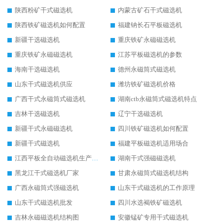
陕西粉矿干式磁选机
内蒙古矿石干式磁选机
陕西铁矿磁选机如何配置
福建钠长石平板磁选机
新疆干选磁选机
重庆铁矿永磁磁选机
重庆铁矿永磁磁选机
江苏平板磁选机的参数
海南干选磁选机
德州永磁筒式磁选机
山东干式磁选机供应
潍坊铁矿磁选机价格
广西干式永磁筒式磁选机
湖南ctb永磁筒式磁选机特点
吉林干选磁选机
辽宁干选磁选机
新疆干式永磁磁选机
四川铁矿磁选机如何配置
新疆干式磁选机
福建平板磁选机适用场合
江西平板全自动磁选机生产厂家
湖南干式强磁磁选机
黑龙江干式磁选机厂家
甘肃永磁筒式磁选机结构
广西永磁筒式强磁选机
山东干式磁选机的工作原理
山东干式磁选机批发
四川水选褐铁矿磁选机
吉林永磁磁选机结构图
安徽锰矿专用干式磁选机