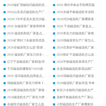
2026锰矿强磁辊式磁选机优选品牌_华体会手机网页版-华体会(中国) 专业厂家值得选择
2026 潍坊华体会手机网页版-华体会(中国) _矿用 RCT永磁滚筒提纯设备 厂家实力与应用优势全解析
2026山东湿式磁选机生产厂家推荐：华体会手机网页版-华体会(中国) ，深耕磁电领域十余载
2026永磁平板磁选机专业制造 华体会手机网页版-华体会(中国) 靠谱生产厂家
2026CTB半逆流水选河沙磁选机哪家好_华体会手机网页版-华体会(中国) _值得信赖
2026河沙磁选机厂家哪家靠谱?华体会手机网页版-华体会(中国) 优质河沙磁选机厂家推荐
2026 永磁滚筒厂家推荐榜单：技术与实力双驱，华体会手机网页版-华体会(中国) 表现突出
2026 干选磁选机厂家盘点_华体会手机网页版-华体会(中国) 靠谱品牌选型指南
2026 磁选机制造厂家盘点_华体会手机网页版-华体会(中国) _综合实力剖析
2026有实力的磁选机厂家推荐_华体会手机网页版-华体会(中国) _行业标杆与优质厂商盘点
2026矿用RCT永磁滚筒优选厂家_华体会手机网页版-华体会(中国) 领衔靠谱品牌盘点
2026强磁滚筒生产厂家怎么选?行业口碑推荐华体会手机网页版-华体会(中国)
2026全磁滚筒怎么选?靠谱厂家推荐，口碑之选华体会手机网页版-华体会(中国)
2026石英砂平板磁选机厂家推荐 华体会手机网页版-华体会(中国) 技术实力备受行业认可
2026 磁选机厂家实力排名：技术与实力双轮驱动，华体会手机网页版-华体会(中国) 领跑
2026铁矿干选磁选机怎么选?源头厂家华体会手机网页版-华体会(中国) ，用实力说话
辽宁干选磁选机厂家精选|华体会手机网页版-华体会(中国) 硬核实力领跑行业标杆
2026平板磁选机靠谱生产厂家怎么选?行业标杆华体会手机网页版-华体会(中国) ，凭硬实力脱颖而出
干式磁选机哪家好?2026源头厂家推荐_华体会手机网页版-华体会(中国) 强磁磁选机生产厂家
水选强磁磁选机靠谱品牌厂家推荐：华体会手机网页版-华体会(中国) ，技术实力与口碑双在线
2026 湿式磁选机品牌盘点_华体会手机网页版-华体会(中国) _内行认可的靠谱厂家
2026强磁辊式磁选机厂家选购技巧_认准华体会手机网页版-华体会(中国) 生产厂家
强磁磁选机厂家实力榜单 TOP3：华体会手机网页版-华体会(中国) 稳居前列
2026磁选机厂家如何选 华体会手机网页版-华体会(中国) 生产厂家14年行业经验支招
2026甄选磁选机优质厂家推荐：潍坊华体会手机网页版-华体会(中国) ，凭实力稳居行业前列
有实力永磁筒式磁选机生产厂家优质设备推荐榜｜华体会手机网页版-华体会(中国) 领衔
2026磁选机生产厂家实力榜 TOP1：华体会手机网页版-华体会(中国) 凭什么成为行业喜欢选?
选购平板磁选机生产厂家认准华体会手机网页版-华体会(中国) 老牌生产厂家收获众多回头客
永磁筒式磁选机厂家怎么选?14 年老厂华体会手机网页版-华体会(中国) 凭实力出圈，这 5 大优势太圈粉
小型磁选机生产厂家哪家好?2026 年实测推荐，华体会手机网页版-华体会(中国) 十年口碑厂值得闭眼入