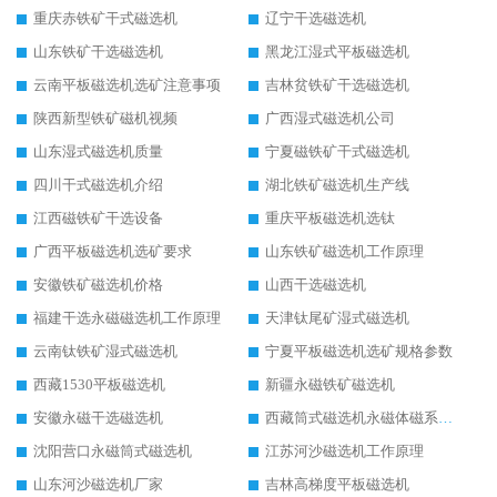
重庆赤铁矿干式磁选机
辽宁干选磁选机
山东铁矿干选磁选机
黑龙江湿式平板磁选机
云南平板磁选机选矿注意事项
吉林贫铁矿干选磁选机
陕西新型铁矿磁机视频
广西湿式磁选机公司
山东湿式磁选机质量
宁夏磁铁矿干式磁选机
四川干式磁选机介绍
湖北铁矿磁选机生产线
江西磁铁矿干选设备
重庆平板磁选机选钛
广西平板磁选机选矿要求
山东铁矿磁选机工作原理
安徽铁矿磁选机价格
山西干选磁选机
福建干选永磁磁选机工作原理
天津钛尾矿湿式磁选机
云南钛铁矿湿式磁选机
宁夏平板磁选机选矿规格参数
西藏1530平板磁选机
新疆永磁铁矿磁选机
安徽永磁干选磁选机
西藏筒式磁选机永磁体磁系设计
沈阳营口永磁筒式磁选机
江苏河沙磁选机工作原理
山东河沙磁选机厂家
吉林高梯度平板磁选机