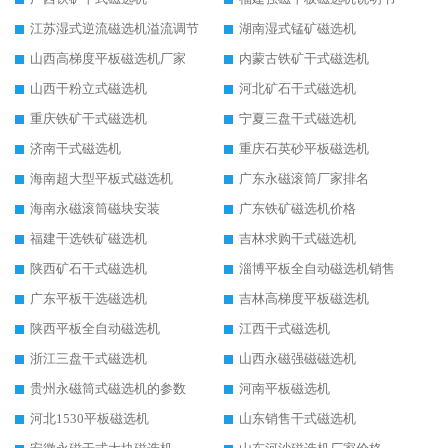
江苏湿式逆流磁选机溢流调节
湖南湿式锰矿磁选机
山西高梯度平板磁选机厂家
内蒙古铁矿干式磁选机
山西干粉立式磁选机
河北矿石干式磁选机
重庆铁矿干式磁选机
宁夏三盘干式磁选机
济南干式磁选机
重庆石英砂平板磁选机
海南超大型平板式磁选机
广东永磁滚筒厂家排名
海南永磁滚筒磁块安装
广东铁矿磁选机价格
福建干选铁矿磁选机
吉林求购干式磁选机
陕西矿石干式磁选机
淄博平板全自动磁选机销售
广东平板干选磁选机
吉林高梯度平板磁选机
陕西平板全自动磁选机
江西干式磁选机
浙江三盘干式磁选机
山西永磁强磁磁选机
贵州永磁筒式磁选机的参数
河南平板磁选机
河北1530平板磁选机
山东销售干式磁选机