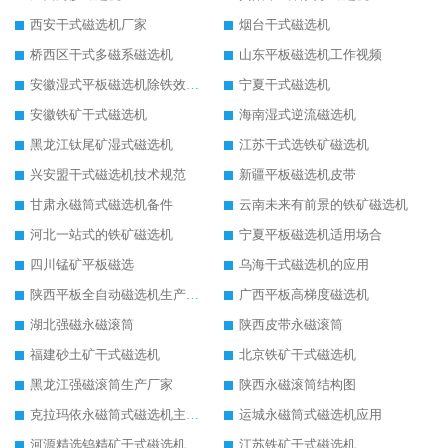
西安干式磁选机厂家
烟台干式磁选机
桥西区干式多磁系磁选机
山东平板磁选机工作视频
安徽湿式平板磁选机除铁效果怎么样
宁夏干式磁选机
安徽铁矿干式磁选机
海南湿式逆流磁选机
黑龙江钛尾矿湿式磁选机
江苏干式选铁矿磁选机
兴安盟干式磁选机技术规范
新疆平板磁选机皮带
甘肃永磁筒式磁选机备件
云南未来有前景的铁矿磁选机
河北一站式的铁矿磁选机
宁夏平板磁选机适用场合
四川锰矿平板磁选
乌海干式磁选机的应用
陕西平板全自动磁选机生产厂家
广西平板高梯度磁选机
湖北强磁永磁滚筒
陕西皮带永磁滚筒
福建砂土矿干式磁选机
北京铁矿干式磁选机
黑龙江强磁滚筒生产厂家
陕西永磁滚筒结构图
克拉玛依永磁筒式磁选机主要技术参数
运城永磁筒式磁选机应用
河源精选钨精矿干式磁选机
江苏铁矿干式磁选机