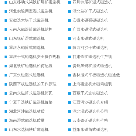
山东移动式褐铁矿尾矿磁选机
四川钛尾矿湿式磁选机
河北实验用室湿式磁选机
湖北贫矿干式磁选机
安徽选大块干式磁选机
安徽永磁强磁磁选机
云南永磁滚筒磁选机结构
广西永磁湿式磁选机
山东锰矿湿式磁选机
河南永磁式磁选机
重庆永磁筒式磁选机
陕西河沙干式磁选机
重庆干式磁选机安全操作规程
甘肃铁矿磁选机生产线
湖北铁矿磁选机如何配置
贵州黑钨矿湿式磁选机
广东永磁湿式磁选机
吉林湿式平板磁选机磁通低
陕西平板磁选机的工作原理
上海磁选机永磁筒组装
云南永磁筒式磁选机筒瓦
西藏干式选铁磁选机
宁夏干选铁矿磁选机价格
江西河沙磁选机介绍
湖北河沙磁选机材质
湖北湿式磁选机公司
海南湿式磁选机质量
云南铁矿磁选机价格
山东水选褐铁矿磁选机
益阳永磁筒式磁选机