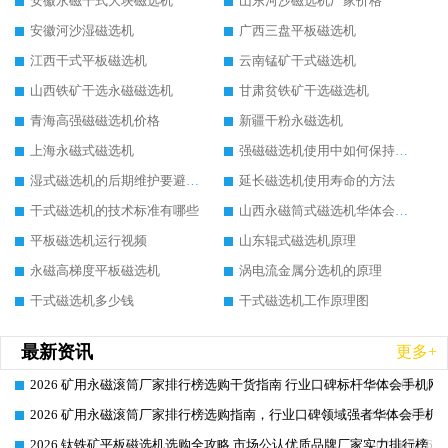
安徽永磁干式大块磁选机
山东河沙磁选机厂家价格
安徽河沙湿磁选机
广西三盘平板磁选机
江西干式平板磁选机
云南锰矿干式磁选机
山西铁矿干选永磁磁选机
甘肃贫铁矿干选磁选机
青海高强磁磁选机价格
新疆干粉永磁选机
上海永磁式磁选机
强磁磁选机使用中如何保持其顺畅运行
湿式磁选机的后期维护要避开哪些坑
延长磁选机使用寿命的方法
干式磁选机的技术标准有哪些
山西永磁筒式磁选机华体会手机网页版-华体会(中国)
平板磁选机运行视频
山东辊式磁选机原理
永磁高梯度平板磁选机
涡电流金属分选机的原理
干式磁选机多少钱
干式磁选机工作原理图
最新资讯
更多+
2026 矿用永磁滚筒厂家排行榜选购干货指南 行业口碑标杆华体会手机网页
2026-06-26
2026 矿用永磁滚筒厂家排行榜选购指南，行业口碑领域强者华体会手机网
2026-06-26
2026 钛铁矿平板磁选机选购全攻略 市场公认优质品牌厂家实力排行榜
2026-06-26