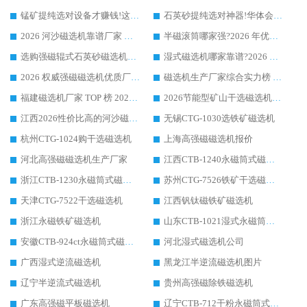
锰矿提纯选对设备才赚钱!这家临朐厂家的强磁辊磁选机凭啥成行业标杆?
石英砂提纯选对神器!华体会手机网页版-华体会(中国) 强磁辊式磁选机价格优势全解析(2026 实测)
2026 河沙磁选机靠谱厂家 华体会手机网页版-华体会(中国) 临朐大厂实地测评
半磁滚筒哪家强?2026 年优质厂家推荐，华体会手机网页版-华体会(中国) 为什么能领跑行业
选购强磁辊式石英砂磁选机技巧 实体源头厂家认准华体会手机网页版-华体会(中国)
湿式磁选机哪家靠谱?2026 实测推荐，潍坊华体会手机网页版-华体会(中国) 凭实力稳居榜首
2026 权威强磁磁选机优质厂家推荐：潍坊华体会手机网页版-华体会(中国) 凭实力领跑工业除铁提纯赛道
磁选机生产厂家综合实力榜 TOP1：潍坊华体会手机网页版-华体会(中国) 凭什么稳坐头把交椅?
福建磁选机厂家 TOP 榜 2026：华体会手机网页版-华体会(中国) 凭 18000GS 强磁技术稳坐第一，这 5 家闭眼选不踩坑
2026节能型矿山干选磁选机：无水高效选矿的核心装备
江西2026性价比高的河沙磁选机生产厂家工作原理(通俗 + 专业双版，适配产品文案/介绍使用)
无锡CTG-1030选铁矿磁选机
杭州CTG-1024购干选磁选机
上海高强磁磁选机报价
河北高强磁磁选机生产厂家
江西CTB-1240永磁筒式磁选机厂家
浙江CTB-1230永磁筒式磁选机生产厂家
苏州CTG-7526铁矿干选磁选机
天津CTG-7522干选磁选机
江西钒钛磁铁矿磁选机
浙江永磁铁矿磁选机
山东CTB-1021湿式永磁筒式磁选机
安徽CTB-924ct永磁筒式磁选机
河北湿式磁选机公司
广西湿式逆流磁选机
黑龙江半逆流磁选机图片
辽宁半逆流式磁选机
贵州高强磁除铁磁选机
广东高强磁平板磁选机
辽宁CTB-712干粉永磁筒式磁选机