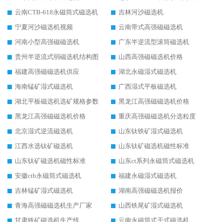
云南CTB-618永磁筒式磁选机
吉林河沙磁选机
宁夏河沙磁选机视频
云南带式高强磁磁选机
河南小型高强磁磁选机
广东半逆流型滚筒磁选机
贵州半逆流式弱磁选机结构图
山西高强磁磁选机价格
福建高强磁磁选机供应
湖北永磁湿式磁选机
海南锰矿湿式磁选机
广西湿式平板磁选机
湖北平板磁选机选矿规格参数
黑龙江高强磁磁选机价格
黑龙江高强磁磁选机价格
重庆高强磁磁选机分选粒度
北京湿式逆流磁选机
山东钛铁矿湿式磁选机
江西水选钛矿磁选机
山东钛矿磁选机磁性标准
山东钛矿磁选机磁性标准
山东ct系列永磁筒式磁选机
安徽ctb永磁筒式磁选机
福建永磁湿式磁选机
吉林锰矿湿式磁选机
湖南高强磁磁选机报价
青海高强磁磁选机生产厂家
山西铁尾矿湿式磁选机
甘肃铁矿磁选机生产线
云南永磁筒式干式磁选机