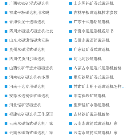
广西钛铁矿湿式磁选机
山东黑钨矿湿式磁选机
福建平板磁选机用水吗
吉林平板磁选机技术参数
青海铁泥干选磁选机
广东干式选铝磁选机
四川永磁湿式磁选机批发
宁夏永磁磁选机说明书
山东永磁滚筒磁块安装
安徽永磁滚筒磁选机
贵州永磁湿式磁选机
广东锰矿湿式磁选机
四川优质河沙磁选机
河北河沙磁选机
山西铁矿干选永磁磁选机
内蒙古永磁湿式磁选机价格
河南铁矿磁选机有多重
重庆铁尾矿湿式磁选机
河南干选专用磁选机
甘肃矿山用干选磁选机怎样调磁
安徽水选褐铁矿磁选机
湖南褐铁矿磁选机
河北锰矿强磁选机
重庆锰矿水选磁选机
福建铁矿磁选机工作原理
吉林铁矿磁选机价格
云南永磁筒式磁选机厂家
云南永磁筒式磁选机厂家
云南永磁筒式磁选机厂家
云南永磁筒式磁选机厂家