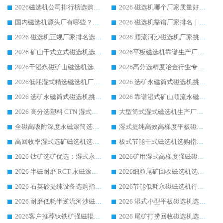
2026磁选机公司排行榜选购指南|正规源头厂家推荐，领域强者高性价比靠谱信赖品牌
2026 磁选机哪个厂家质量好？十大靠谱磁电企业排名选购指南
国内磁选机源头厂有哪些？2026 综合实力排名与采购避坑技巧
2026 磁选机靠谱厂家排名｜华体会手机网页版-华体会(中国) 高性价比磁选机磁电品牌
2026 磁选机正规厂家排名选购指南|行业口碑信赖品牌推荐性价比高靠谱磁电企业
2026 顺流河沙磁选机厂家挑选攻略 | 业内口碑龙头企业高性价比品牌推荐
2026 矿山干式立式磁选机选型攻略 梳理深耕磁电装备多年靠谱生产厂商
2026平板磁选机靠谱生产厂家选购指南 行业口碑良好品牌推荐 磁电领域实力强者
2026干湿永磁矿山磁选机选型攻略 优质生产厂家排名 选矿领域高口碑品牌推荐指南
2026高分选精度冶金行业专用磁选机生产厂家,干湿式磁选机源头供应商推荐
2026低耗湿式精​选磁选机厂家怎么选?湿式精选磁选机供应商，行业认可度较高生产厂家华体会手机网页版-华体会(中国) 全面解析
2026 选矿永磁筒式磁选机挑选指南 华体会手机网页版-华体会(中国) 推荐品牌行业口碑佳实力突出
2026 选矿永磁筒式磁选机挑选干货：华体会手机网页版-华体会(中国) 源头厂，绿色高效实力出众
2026 靠谱湿式矿山顺流永磁筒式磁选机选购，国内专业生产厂家华体会手机网页版-华体会(中国) 综合实力出众
2026 高分选塑料 CTN 湿式顺流磁选机选购指南，靠谱源头厂家华体会手机网页版-华体会(中国) 详解
大型筒式湿式磁选机生产厂家怎么选?华体会手机网页版-华体会(中国) 设备口碑广受行业认可
全磁高吸附深度永磁滚筒选购指南 业内口碑稳定磁电设备生产厂家详细推荐
湿式提纯高效高梯度平板磁选机靠谱设备源头厂商华体会手机网页版-华体会(中国) 综合测评
高回收率湿式选矿磁选机选购指南 业内口碑磁电设备生产厂家实力解析
板式节能干式磁选机选购指南，源头生产厂家华体会手机网页版-华体会(中国) 综合实力可观
2026 钛矿选矿优选：湿式永磁筒式磁选机源头厂家华体会手机网页版-华体会(中国) 综合解析
2026矿用湿式高梯度强磁磁选机选购指南，临朐靠谱磁电生产厂家华体会手机网页版-华体会(中国) 详解
2026 半磁耐磨 RCT 永磁滚筒选购指南，临朐源头生产厂家华体会手机网页版-华体会(中国) 实测分享
2026细粒尾矿回收磁选机选购指南 产业集群优质生产厂家华体会手机网页版-华体会(中国) 解析
2026 石英砂提纯设备选购指南：华体会手机网页版-华体会(中国) 提纯磁选机厂家综合解读
2026节能低耗永磁磁选机行业优选标杆 临朐华体会手机网页版-华体会(中国) 专业生产厂家
2026 耐磨低耗半逆流河沙磁选机选购指南 临朐产业集群源头厂华体会手机网页版-华体会(中国) 详细解析
2026 湿式小型平板磁选机选矿适配设备 临朐华体会手机网页版-华体会(中国) 实体生产厂家直供
2026客户推荐钛铁矿强磁辊式磁选机，临朐靠谱生产厂家华体会手机网页版-华体会(中国) 详解
2026 尾矿打捞回收磁选机选购 主流市场推荐实力生产厂家