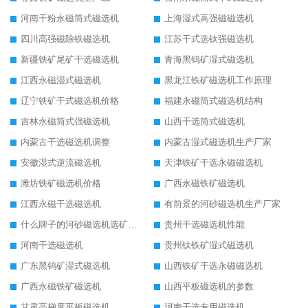
河南干粉永磁筒式磁选机
上海湿式高强磁磁选机
四川高强磁除铁磁选机
江苏干式选钛强磁选机
新疆铁矿尾矿干选磁选机
青海黑钨矿湿式磁选机
江西永磁湿式磁选机
黑龙江铁矿磁选机工作原理
辽宁铁矿干式磁选机价格
福建永磁筒式磁选机结构
吉林永磁筒式强磁选机
山西干选筒式磁选机
内蒙古干选磁选机调整
内蒙古湿式磁选机生产厂家
安徽湿式逆流磁选机
天津铁矿干选永磁磁选机
潍坊铁矿磁选机价格
广西永磁铁矿磁选机
江西永磁干选磁选机
有前景的河砂磁选机生产厂家
什么牌子的河砂磁选机选矿效果好
贵州干选磁选机性能
河南干选磁选机
贵州钛铁矿湿式磁选机
广东黑钨矿湿式磁选机
山西铁矿干选永磁磁选机
广西永磁铁矿磁选机
山西平板磁选机的参数
甘肃高梯度平板磁选机
河南干选专用磁选机