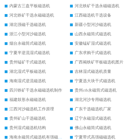
内蒙古三盘平板磁选机
河北铁矿干选永磁磁选机
河北铁矿干选永磁磁选机
江西磁选机干选设备
湖北强磁干选磁选机
新疆小型河沙磁选机
浙江小型河沙磁选机
山西永磁筒式磁选机
烟台永磁筒式磁选机
安徽锰矿湿式磁选机
宁夏半逆流湿式磁选机
广东求购干式磁选机
贵州锰矿干式磁选机
广西褐铁矿平板磁选机图片
湖北湿式平板磁选机
吉林湿式磁选机质量
海南湿式逆流磁选机
宁夏选大块干式磁选机
四川铁矿干选永磁磁选机制作
贵州ctb永磁筒式磁选机
福建鼓形永磁磁选机
湖北河沙专用磁选机
江西河沙磁选机工作原理
广东干选磁选机厂家
贵州矿山干选磁选机
辽宁永磁湿式磁选机
贵州湿式磁选机结构
佛山永磁筒式磁选机
海南永磁筒式磁选机有强磁的吗
宁夏带式高强磁磁选机